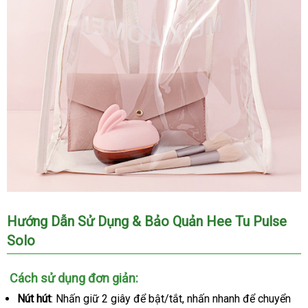
con
thỏ
Hee
Tu
Pulse
Solo
Máy
Hướng Dẫn Sử Dụng & Bảo Quản Hee Tu Pulse
massage
Solo
lưỡi
liếm
hình
Cách sử dụng đơn giản:
con
Nút hút
: Nhấn giữ 2 giây
tư
để bật/tắt
xưởng
, nhấn nhanh
cao
để chuyển
thỏ