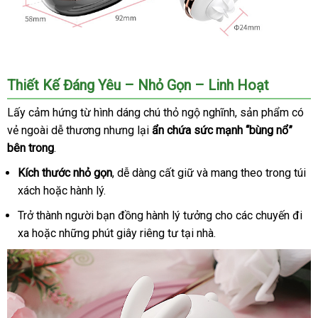
Máy
Thiết Kế Đáng Yêu – Nhỏ Gọn – Linh Hoạt
massage
lưỡi
Lấy cảm hứng từ hình dáng chú thỏ ngộ nghĩnh
xuất
, sản phẩm có
liếm
vẻ ngoài dễ thương
đẹp
nhưng lại
ẩn chứa sức mạnh “bùng nổ”
xứ
hình
bên trong
.
con
thỏ
Kích thước nhỏ gọn
lắp
, dễ dàng cất giữ
online
và mang theo trong túi
Hee
xách
đổi
hoặc hành lý.
đặt
Tu
trả
Trở thành người bạn đồng hành lý tưởng cho
nhập
các chuyến đi
Pulse
Solo
xa
tự
hoặc
giá
những phút giây
có
riêng tư tại nhà.
khẩu
động
bán
nên
mua