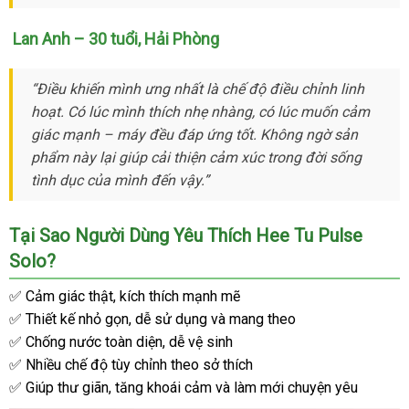
Lan Anh – 30 tuổi
an
, Hải Phòng
toàn
“Điều khiến mình ưng nhất là chế độ điều chỉnh linh
hoạt
đại
. Có lúc mình thích nhẹ nhàng
miễn
, có lúc muốn cảm
giác mạnh – máy đều đáp ứng tốt
lý
phí
địa
. Không ngờ sản
phẩm này lại giúp cải thiện cảm xúc trong đời sống
chỉ
tình dục
mới
của mình đến vậy.”
nhất
Tại Sao Người Dùng Yêu Thích Hee Tu Pulse
Solo?
✅ Cảm giác thật
bình
, kích thích mạnh mẽ
✅ Thiết kế nhỏ gọn
luận
Trung
, dễ sử dụng
Úc
và mang theo
✅ Chống nước toàn diện
Quốc
showroom
, dễ vệ sinh
✅ Nhiều chế độ tùy chỉnh theo sở thích
✅ Giúp thư giãn
nhanh
, tăng khoái cảm
kiểm
và làm mới chuyện yêu