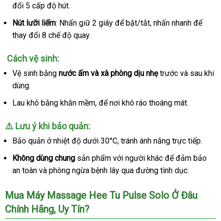
đổi 5 cấp độ hút.
vấn
cấp
Hee
Tu
Nút lưỡi liếm
: Nhấn giữ 2 giây
xách
để bật/tắt
amazon
, nhấn nhanh
đặt
để
Pulse
thay đổi 8 chế độ quay.
tay
mua
Solo
Cách vệ sinh:
Vệ sinh bằng
nước ấm
tổng
và xà phòng dịu nhẹ
trước
vệ
và sau khi
dùng.
hợp
sinh
Lau khô bằng khăn mềm
to
,
thương
để nơi khô ráo thoáng mát.
hiệu
⚠️
Lưu ý khi bảo quản:
Bảo quản ở nhiệt độ dưới 30°C
mới
, tránh ánh nắng trực tiếp.
nhất
Không dùng chung
sản phẩm
tiết
với người khác
giá
để đảm bảo
an toàn
nhập
và phòng ngừa bệnh lây qua đường tình dục.
kiệm
bán
khẩu
lẻ
Mua Máy Massage Hee Tu Pulse Solo Ở Đâu
Chính Hãng
nổi
, Uy Tín?