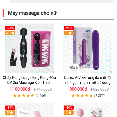
Máy massage cho nữ
-24%
-22%
4.6
Hot
5
Chày Rung Luoge King Kong Đầu
Durex V-VIBE rung đa chế độ,
DV Giả Massage Kích Thích
nhỏ gọn, mạnh mẽ, dễ dùng
1.100.000₫
800.000₫
1.447.000₫
1.026.000₫
(1,946)
(1,237)
-39%
-44%
Hot
5
Hot
5