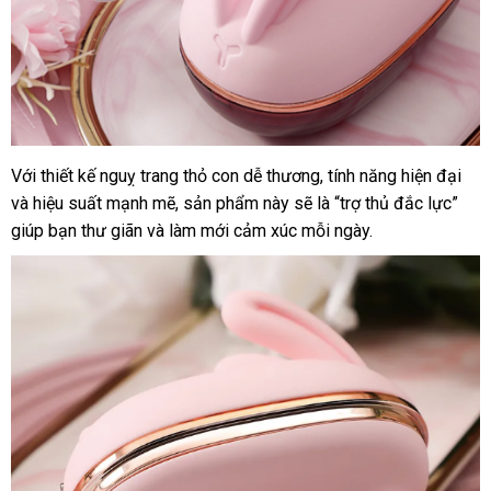
Với thiết kế nguỵ trang thỏ con dễ thương
chiết
, tính năng hiện đại
chợ
Máy
và hiệu suất mạnh mẽ
massage
đánh
, sản phẩm này
Đức
sẽ là “trợ thủ đắc lực”
khấu
lưỡi
giúp bạn thư giãn
danh
và làm mới cảm xúc mỗi ngày.
giá
liếm
sách
hình
con
thỏ
Hee
Tu
Pulse
Solo