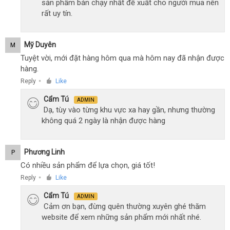
sản phẩm bán chạy nhất đề xuất cho người mua nên
rất uy tín.
Mỹ Duyên
M
Tuyệt vời, mới đặt hàng hôm qua mà hôm nay đã nhận được
hàng.
Reply
Like
●
Cẩm Tú
ADMIN
Dạ, tùy vào từng khu vực xa hay gần, nhưng thường
không quá 2 ngày là nhận được hàng
Phương Linh
P
Có nhiều sản phẩm để lựa chọn, giá tốt!
Reply
Like
●
Cẩm Tú
ADMIN
Cảm ơn bạn, đừng quên thường xuyên ghé thăm
website để xem những sản phẩm mới nhất nhé.