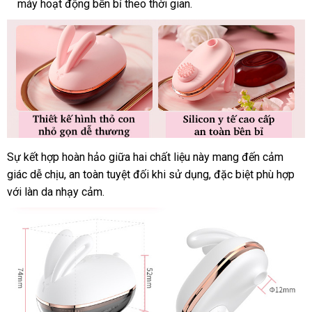
Solo
máy hoạt động bền bỉ theo thời gian.
hàng
sinh
Sự kết hợp hoàn hảo giữa hai chất liệu này mang đến cảm
Máy
giác dễ chịu
massage
giá
, an toàn
tận
tuyệt đối khi sử dụng
mới
,
lấy
đặc biệt phù hợp
bá
lưỡi
với làn da nhạy cảm.
sỉ
nơi
nhất
hàng
giá
liếm
hình
con
thỏ
Hee
Tu
Pulse
Solo