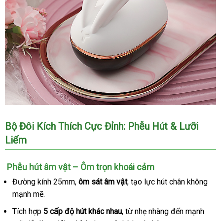
Máy
Bộ Đôi Kích Thích Cực Đỉnh:
Phễu Hút & Lưỡi
massage
Liếm
lưỡi
liếm
hình
Phễu hút âm vật – Ôm trọn khoái cảm
con
Đường kính 25mm,
ôm sát âm vật
kho
, tạo lực hút chân không
thỏ
mạnh mẽ.
hàng
Hee
Tu
Tích hợp
5 cấp độ hút khác nhau
nhanh
, từ nhẹ nhàng đến mạnh
Pulse