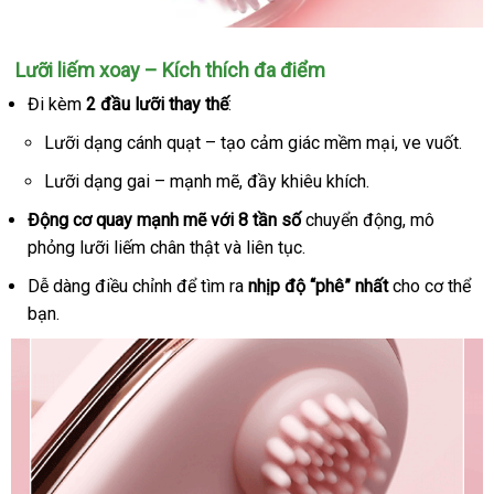
Máy
Lưỡi liếm xoay – Kích thích đa điểm
massage
Đi kèm
2 đầu lưỡi thay thế
:
lưỡi
liếm
Lưỡi dạng cánh quạt – tạo cảm giác mềm mại
cao
, ve vuốt.
hình
cấp
Lưỡi dạng gai – mạnh mẽ
lừa
, đầy khiêu khích.
con
thỏ
đảo
Động cơ quay mạnh mẽ
bảng
với 8 tần số
chuyển động
nhập
, mô
Hee
phỏng lưỡi liếm chân thật
giá
đánh
và liên tục.
khẩu
Tu
giá
Pulse
Dễ dàng điều chỉnh
thảo
để tìm ra
nhịp độ “phê” nhất
cho cơ thể
Solo
bạn.
luận