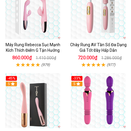
Máy Rung Rebecca Sục Mạnh
Chày Rung AV Tần Số Đa Dạng
Kích Thích Điểm G Tận Hưởng
Giá Tốt Đầy Hấp Dẫn
860.000₫
720.000₫
1.410.000₫
1.286.000₫
(979)
(977)
-45%
-33%
Hot
5
Hot
5