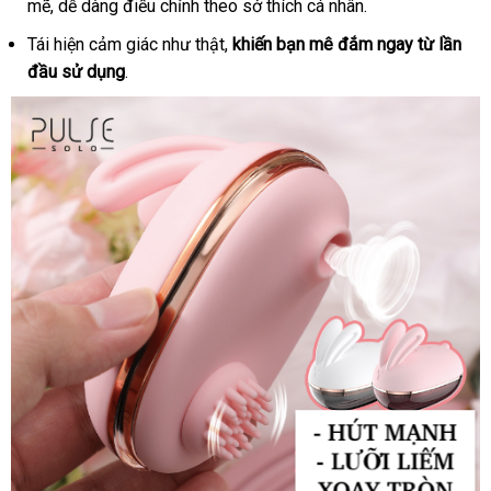
mẽ
chất
, dễ dàng điều chỉnh theo sở thích cá nhân.
nhất
Solo
lượng
Tái hiện cảm giác như thật,
khiến bạn mê đắm ngay từ lần
đầu sử dụng
.