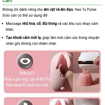
Cảm
lưỡi
liếm
Không chỉ dành
tốt
riêng cho
âm vật
tổng
và âm đạo
giá
, Hee Tu Pulse
hình
Solo còn
siêu
có thể sử dụng để:
nhất
hợp
bán
con
thị
lẻ
thỏ
Massage
nhũ hoa
,
cổ
,
đùi trong
tiki
và
link
các khu vực nhạy cảm
Hee
khác.
web
Tu
Pulse
Tạo khoái cảm mới lạ
tiki
, giúp làm mới cảm xúc trong chuyện
Solo
chăn gối
phụ
, không còn nhàm chán.
kiện