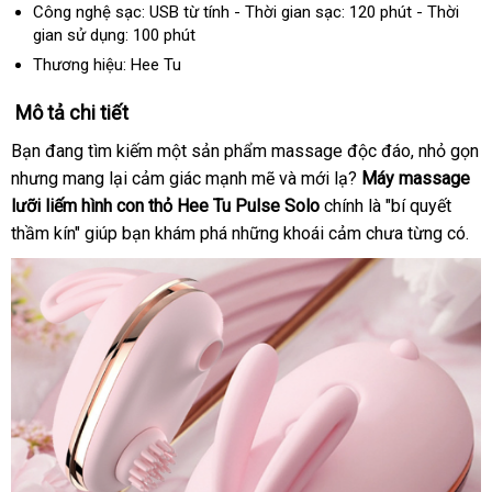
chỉ
Công nghệ sạc: USB từ tính - Thời gian sạc: 120 phút - Thời
gian sử dụng: 100 phút
Thương hiệu: Hee Tu
Mô tả chi tiết
Bạn đang tìm kiếm một sản phẩm massage độc đáo
hỗ
, nhỏ gọn
giá
nhưng mang lại cảm giác mạnh mẽ
hàng
và mới lạ?
Máy massage
trợ
bán
lưỡi liếm hình con thỏ Hee Tu Pulse Solo
nhái
chính là "bí quyết
thầm kín" giúp bạn khám phá
ở
những khoái cảm chưa từng có.
đâu
uy
tín