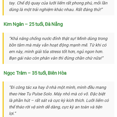
tay
thảo
. Chế độ quay
địa
của lưỡi liếm
chuyển
xuất
rất phong phú
chiết
, mỗi lần
dùng là một trải nghiệm khác nhau
luận
chỉ
khẩu
online
. Rất đáng thử!”
khấu
Kim Ngân – 25 tuổi
trung
, Đà Nẵng
tâm
“Khả năng chống nước đỉnh thật sự! Mình dùng trong
bồn tắm
chất
mà máy
đẹp
vẫn hoạt động mạnh mẽ
đăng
. Từ khi có
em này
vệ
, mình giải tỏa stress tốt hơn
lượng
tham
, ngủ ngon hơn
ký
nhập
.
Bạn gái nào còn phân vân
sinh
mua
thì đừng chần chừ nữa!”
khảo
khẩu
hàng
Ngọc Trâm – 35 tuổi
đặt
, Biên Hòa
mua
“Đi công tác xa hay ở nhà một mình
shop
, mình đều mang
theo Hee Tu Pulse Solo
đẹp
. Máy nhỏ
theo
mà có võ
thông
.
ở
Đặc biệt
là phần hút –
chợ
rất sát
gần
và cực kỳ kích thích
yêu
tại
. Lưỡi liếm
minh
đâu
tiki
có
thể tháo rời vệ sinh dễ dàng
nhất
xưởng
, cực kỳ an toàn
cầu
nhà
nhanh
và tiện
lợi.”
nhất