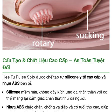
Máy
Cấu Tạo & Chất Liệu Cao Cấp – An Toàn Tuyệt
massage
Đối
lưỡi
liếm
Hee Tu Pulse Solo
giảm
được chế tạo từ
silicone y tế cao cấp
faceb
và
hình
nhựa ABS
bền bỉ.
giá
con
thỏ
Silicone
mềm mịn
đặt
, không gây kích ứng da
tham
, thân thiện
có
với cơ
Hee
thể
xách
, mang lại cảm giác chân thật như da người.
mua
khảo
nên
Tu
tay
mua
Pulse
Nhựa ABS
chắc chắn
shop
, chống va đập
giao
và có tuổi thọ cao
vệ
, giúp