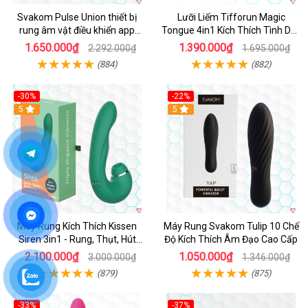
Svakom Pulse Union thiết bị
Lưỡi Liếm Tifforun Magic
rung âm vật điều khiển app
Tongue 4in1 Kích Thích Tình Dục
mạnh mẽ
Cao Cấp
1.650.000₫
1.390.000₫
2.292.000₫
1.695.000₫
(884)
(882)
-30%
-22%
Hot
5
Hot
5
Máy Rung Kích Thích Kissen
Máy Rung Svakom Tulip 10 Chế
Siren 3in1 - Rung, Thụt, Hút
Độ Kích Thích Âm Đạo Cao Cấp
Mạnh
2.100.000₫
1.050.000₫
3.000.000₫
1.346.000₫
(879)
(875)
-33%
-37%