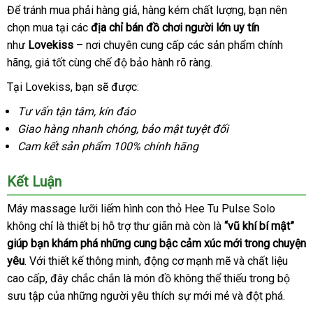
tiếng
Để tránh mua phải hàng giả
xuất
, hàng kém chất lượng
vệ
, bạn nên
chọn mua tại các
địa chỉ bán đồ chơi người lớn uy tín
khẩu
sinh
như
Lovekiss
– nơi chuyên cung cấp
hàng
các sản phẩm chính
hãng
tốt
, giá tốt cùng chế độ bảo hành rõ ràng.
nhái
nhất
Tại Lovekiss
Đức
, bạn
nơi
sẽ
giá
được:
bán
rẻ
Tư vấn tận tâm
mới
, kín đáo
Giao hàng nhanh chóng
nhất
phản
, bảo mật
tại
tuyệt đối
Cam kết sản phẩm 100% chính hãng
hồi
nhà
Kết Luận
Máy massage lưỡi liếm hình con thỏ Hee Tu Pulse Solo
không chỉ là thiết bị hỗ trợ thư giãn
quà
mà còn là
“vũ khí bí mật”
giúp bạn khám phá
có
những cung bậc cảm xúc mới trong chuyện
tặng
yêu
hướng
. Với thiết kế thông minh
nên
nơi
, động cơ mạnh mẽ
tiết
và chất liệu
cao cấp
dẫn
mới
, đây chắc chắn là món đồ không thể thiếu trong bộ
chọn
bán
kiệm
sưu tập
nhất
Úc
của
mua
những người yêu thích sự mới mẻ
cũ
và đột phá.