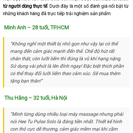
Tu
từ người dùng thực tế
cao
. Dưới đây là một số đánh giá nổi bật từ
trợ
lấ
Pulse
những khách hàng
chất
đã trực tiếp trải nghiệm sản phẩm:
cấp
h
Solo
lượng
Minh Anh – 28 tuổi
kiểm
, TP.HCM
tra
“Không nghĩ một thiết bị nhỏ gọn
siêu
như vậy lại
nhập
có thể
mang đến cảm giác mạnh đến thế
thị
kiểm
. Chế độ hút
hàng
nhập
rất
chân thật
hướng
, còn lưỡi liếm
facebook
thì đúng là vũ khí hạng nặng
tra
hàng
phản
.
Sử dụng vài phút là lên đỉnh ngay!
dẫn
đại
Đặc biệt thích phần
hồi
tốt
có thể thay đổi lưỡi liếm theo cảm xúc
lý
Lazada
. Sẽ mua thêm
nhất
tặng bạn thân!”
Thu Hằng – 32 tuổi
Hàn
, Hà Nội
Quốc
“Mình từng dùng nhiều loại máy massage
chất
nhưng phải
nói Hee Tu Pulse Solo là đáng tiền nhất
sản
. Thiết kế hình
lượng
con thỏ cực dễ thương
vận
, cảm giác mềm mại khi cầm
xuất