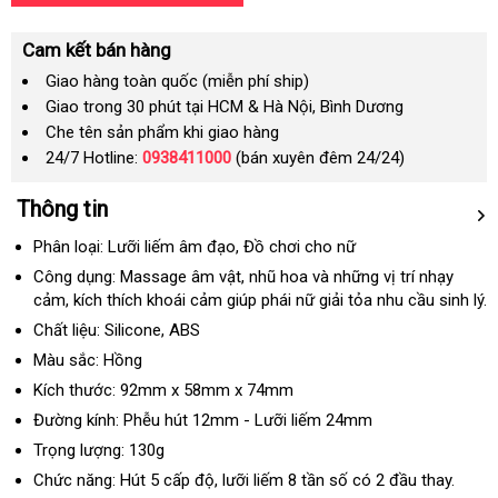
Cam kết bán hàng
Giao hàng toàn quốc (miễn phí ship)
Giao trong 30 phút tại HCM & Hà Nội, Bình Dương
Che tên sản phẩm khi giao hàng
24/7 Hotline:
0938411000
(bán xuyên đêm 24/24)
Thông tin
Phân loại: Lưỡi liếm âm đạo
khách
, Đồ chơi cho nữ
hàng
Công dụng: Massage âm vật
giá
, nhũ hoa
nơi
và
khuyến
những vị trí nhạy
cảm
cũ
, kích thích khoái cảm giúp phái nữ giải tỏa nhu cầu sinh lý.
bán
bán
mãi
lẻ
Chất liệu: Silicone
phân
, ABS
phối
Màu sắc: Hồng
Kích thước: 92mm x 58mm x 74mm
Đường kính: Phễu hút 12mm - Lưỡi liếm 24mm
Trọng lượng: 130g
Chức năng: Hút 5 cấp độ
địa
, lưỡi liếm 8 tần số có 2 đầu thay.