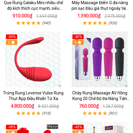
Que Rung Galaku Mini nhiều chế
Máy Massage Điểm G đa năng
độ kích thích cực mạnh, siêu
pin sạc Đầu giả thụt ngoáy tiện
sướng
lợi
910.000₫
1.390.000₫
1.654.000₫
2.075.000₫
(940)
(926)
-43%
-40%
Hot
5
5
Trứng Rung Lovense Vulse Rung
Chày Rung Massage AV Hồng
Thụt App Điều Khiển Từ Xa
Kong 20 Chế Độ Đa Năng Tiện
Lợi
4.800.000₫
760.000₫
8.421.000₫
1.267.000₫
(918)
(901)
-38%
-43%
Hot
5
Hot
5