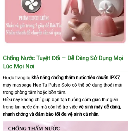
Máy
Chống Nước Tuyệt Đối – Dễ Dàng Sử Dụng Mọi
massage
Lúc Mọi Nơi
lưỡi
liếm
Được trang bị
khả năng chống thấm nước tiêu chuẩn IPX7
đánh
,
hình
máy massage Hee Tu Pulse Solo
miễn
có thể sử dụng thoải mái
giá
con
trong phòng tắm
lừa
hoặc bồn tắm.
phí
thỏ
Điều này không chỉ giúp bạn tận hưởng cảm giác thư giãn
Hee
đảo
Tu
trong làn nước ấm
lớn
mà còn hỗ trợ việc
vệ sinh máy dễ dàng
đánh
,
Pulse
nhanh chóng
sửa
và đảm bảo tối đa vệ sinh cá nhân.
giá
Solo
chữa