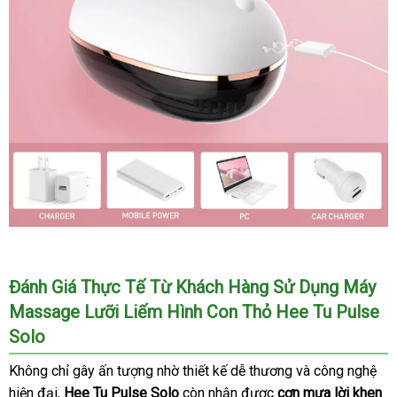
Tu
Pulse
Solo
Máy
massage
Đánh Giá Thực Tế Từ Khách Hàng Sử Dụng Máy
lưỡi
Massage Lưỡi Liếm Hình Con Thỏ Hee Tu Pulse
liếm
hình
Solo
con
Không chỉ gây ấn tượng nhờ thiết kế dễ thương
thỏ
Trung
và công nghệ
Hee
hiện đại,
Hee Tu Pulse Solo
còn nhận
hỗ
được
cơn mưa lời khen
Quốc