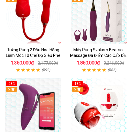
Trứng Rung 2 Đầu Hoa Hồng
Máy Rung Svakom Beatrice
Liếm Móc 10 Chế Độ Siêu Phê
Massage Đa Điểm Cao Cấp Đầy
Đam Mê
1.350.000₫
1.850.000₫
2.177.000₫
3.246.000₫
(892)
(885)
-28%
-18%
Hot
5
Hot
5