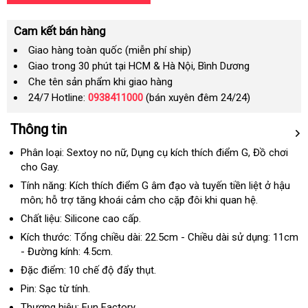
Cam kết bán hàng
Giao hàng toàn quốc (miễn phí ship)
Giao trong 30 phút tại HCM & Hà Nội, Bình Dương
Che tên sản phẩm khi giao hàng
24/7 Hotline:
0938411000
(bán xuyên đêm 24/24)
Thông tin
Phân loại: Sextoy no nữ
facebook
, Dụng cụ kích thích điểm G
xưởng
, Đồ chơi
cho Gay.
Tính năng: Kích thích điểm G âm đạo
ở
và tuyến tiền liệt ở hậu
môn; hỗ trợ tăng khoái cảm cho cặp đôi khi quan hệ.
đâu
Chất liệu: Silicone cao cấp.
Kích thước: Tổng chiều dài: 22.5cm - Chiều dài sử dụng: 11cm
- Đường kính: 4.5cm.
Đặc điểm: 10 chế độ đẩy thụt.
Pin: Sạc từ tính.
Thương hiệu: Fun Factory.