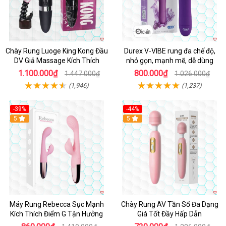
Chày Rung Luoge King Kong Đầu
Durex V-VIBE rung đa chế độ,
DV Giả Massage Kích Thích
nhỏ gọn, mạnh mẽ, dễ dùng
1.100.000₫
800.000₫
1.447.000₫
1.026.000₫
(1,946)
(1,237)
-39%
-44%
Hot
5
Hot
5
Máy Rung Rebecca Sục Mạnh
Chày Rung AV Tần Số Đa Dạng
Kích Thích Điểm G Tận Hưởng
Giá Tốt Đầy Hấp Dẫn