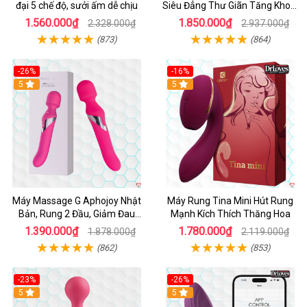
đại 5 chế độ, sưởi ấm dễ chịu
Siêu Đẳng Thư Giãn Tăng Khoái
Cảm
1.560.000₫
1.850.000₫
2.328.000₫
2.937.000₫
(873)
(864)
-26%
-16%
Hot
5
Hot
5
Máy Massage G Aphojoy Nhật
Máy Rung Tina Mini Hút Rung
Bản, Rung 2 Đầu, Giảm Đau
Mạnh Kích Thích Thăng Hoa
Nhanh
1.390.000₫
1.780.000₫
1.878.000₫
2.119.000₫
(862)
(853)
-23%
-26%
Hot
5
Hot
5