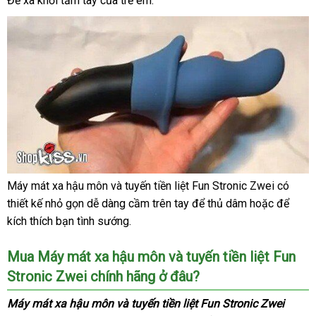
Để xa khỏi tầm tay
thông
của trẻ em.
minh
Máy mát xa hậu môn
thương
và tuyến tiền liệt Fun Stronic Zwei có
Máy
thiết kế nhỏ gọn dễ dàng cầm trên tay
hiệu
nước
để thủ dâm
vệ
hoặc
ăn
để
mát
kích thích bạn tình sướng.
ngoài
sinh
trộm
xa
hậu
Mua Máy mát xa hậu môn
online
và tuyến tiền liệt Fun
môn
sử
và
Stronic Zwei chính hãng ở đâu?
dụng
tuyến
Máy mát xa hậu môn
tiền
đấu
và tuyến tiền liệt Fun Stronic Zwei