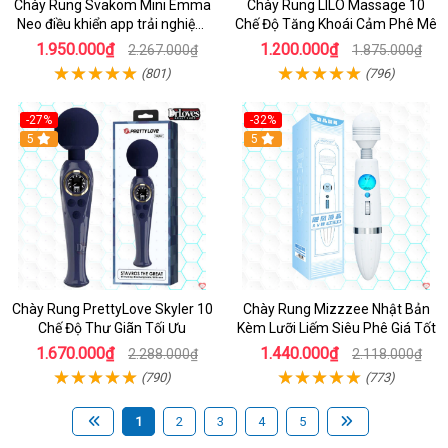
Chày Rung Svakom Mini Emma
Chày Rung LILO Massage 10
Neo điều khiển app trải nghiệm
Chế Độ Tăng Khoái Cảm Phê Mê
đỉnh
1.950.000₫
1.200.000₫
2.267.000₫
1.875.000₫
(801)
(796)
-27%
-32%
Hot
5
Hot
5
Chày Rung PrettyLove Skyler 10
Chày Rung Mizzzee Nhật Bản
Chế Độ Thư Giãn Tối Ưu
Kèm Lưỡi Liếm Siêu Phê Giá Tốt
1.670.000₫
1.440.000₫
2.288.000₫
2.118.000₫
(790)
(773)
1
2
3
4
5