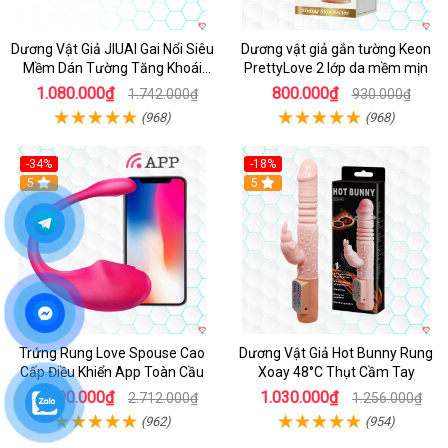
Dương Vật Giả JIUAI Gai Nổi Siêu
Dương vật giả gắn tường Keon
Mềm Dán Tường Tăng Khoái
PrettyLove 2 lớp da mềm mịn
Cảm
1.080.000₫
800.000₫
1.742.000₫
930.000₫
(968)
(968)
-34%
-18%
5
Hot
5
Trứng Rung Love Spouse Cao
Dương Vật Giả Hot Bunny Rung
Cấp Điều Khiển App Toàn Cầu
Xoay 48°C Thụt Cầm Tay
1.790.000₫
1.030.000₫
2.712.000₫
1.256.000₫
(962)
(954)