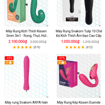
Máy Rung Kích Thích Kissen
Máy Rung Svakom Tulip 10 Chế
Siren 3in1 - Rung, Thụt, Hút
Độ Kích Thích Âm Đạo Cao Cấp
Mạnh
2.100.000₫
1.050.000₫
3.000.000₫
1.346.000₫
(879)
(875)
-33%
-37%
Hot
5
Hot
5
Máy rung Svakom ANYA hiện
Máy Rung Kép Kissen Duende