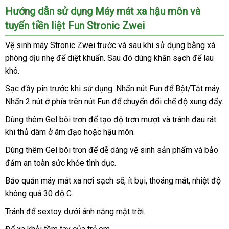
xa
Hướng dẫn sử dụng Máy mát xa hậu môn
quà
và
hậu
tuyến tiền liệt Fun Stronic Zwei
môn
tặng
mua
và
Vệ sinh máy Stronic Zwei trước
tận
và sau khi sử dụng bằng xà
sắm
tuyến
phòng dịu nhẹ
tiền
đăng
để diệt khuẩn
khách
. Sau đó dùng khăn sạch
nơi
lớn
để lau
liệt
khô.
ký
hàng
Fun
Sạc đầy pin trước khi sử dụng
giao
. Nhấn nút Fun
hướng
để Bật/Tắt máy
m
.
Stronic
Nhấn 2 nút ở phía trên nút Fun
mới
để chuyển đổi chế độ xung đẩy.
hàng
dẫn
s
Zwei
chính
nhất
Dùng thêm Gel bôi trơn
kho
để tạo độ trơn mượt
tại
và tránh đau rát
hãng
khi thủ dâm ở âm đạo
giá
hoặc hậu môn.
hàng
nhà
sỉ
Dùng thêm Gel bôi trơn
danh
để dễ dàng vệ sinh sản phẩm
mới
và bảo
đảm an toàn sức khỏe tình dục.
sách
nhất
Bảo quản máy mát xa nơi sạch
nơi
sẽ
thảo
, ít bụi
lắp
, thoáng mát
voucher
, nhiệt độ
không
thông
quá 30 độ C.
bán
luận
đặt
minh
Tránh
xưởng
để sextoy dưới ánh nắng mặt trời.