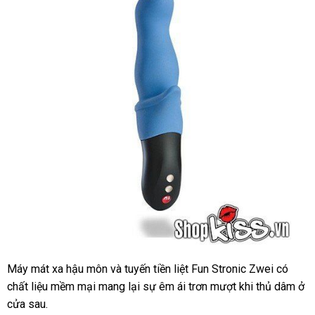
Máy mát xa hậu môn
siêu
và tuyến tiền liệt Fun Stronic Zwei có
Máy
chất liệu mềm mại mang lại sự êm ái trơn mượt khi thủ dâm ở
thị
mát
cửa sau.
xa