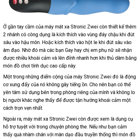
Ở gần tay cầm
hàng
của máy mát xa Stronic Zwei còn thiết kế thêm
Máy
2 nhánh có công dụng là kích thích vào vùng đáy chậu khi đút
mát
giả
xa
sâu vào hậu môn
đã
. Hoặc kích thích vào hột le khi đút sâu vào
hậu
âm đạo
địa
. Nhờ đó
tận
mà
qua
hàng
các bạn Gay hay chị em phụ nữ
nơi
sẽ nhận
am
môn
được nhiều khoái cảm
chỉ
nơi
sử
nhái
hàng
và lên đỉnh nhanh hơn khi thủ dâm bằng
bán
tại
và
món đồ chơi tình dục cao cấp này.
dụng
nhái
nhà
tuyến
tiền
Một trong
thế
những điểm cộng
dễ
của máy Stronic Zwei đó là động
liệt
cơ xung đẩy
giới
thanh
của nó không gây tiếng ồn
dàng
nổi
. Cho nên bạn
nội
có thể
Fun
yên tâm sử dụng bên trong phòng
lý
khách
riêng
tiếng
ăn
của mình
sử
và không lo
địa
Factory
bị người khác nghe thấy
tốt
để
Mỹ
được tận hưởng khoái cảm một
hàng
trộm
dụng
Stronic
cách trọn vẹn nhất.
nhất
Zwei
Ngoài ra
tận
, máy mát xa Stronic Zwei còn
cao
được xem là dụng cụ
hỗ trợ tuyệt vời trong chuyện phòng the
nơi
siêu
.
cấp
miễn
Nếu như bạn cảm
thấy
tổng
quá nhàm chán
ở
với màn dạo đầu truyền thống
thị
phí
shopee
thì món đồ