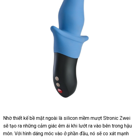
Máy
Nhờ thiết kế bề mặt ngoài là silicon mềm mượt Stronic Zwei
mát
sh
xa
sẽ tạo ra
dịch
những cảm giác êm ái khi lướt ra vào bên trong hậu
hậu
môn
trung
. Với hình dáng móc vào ở phần đầu
vụ
Hàn
, nó
online
sẽ co xát mạnh