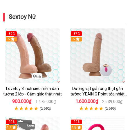
Sextoy Nữ
-39%
-37%
Hot
5
5
Lovetoy 8 inch siêu mềm dán
Dương vật giả rung thụt gắn
tường 2 lớp - Cảm giác thật nhất
tường YEAIN G Point tỏa nhiệt
điều khiển từ xa
900.000₫
1.600.000₫
1.475.000₫
2.539.000₫
(2,592)
(2,590)
-20%
-29%
Hot
4.7
Hot
4.8