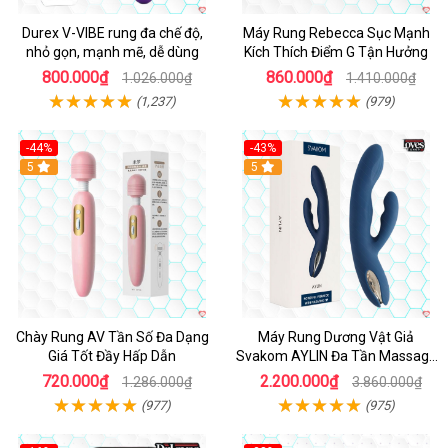
Durex V-VIBE rung đa chế độ,
Máy Rung Rebecca Sục Mạnh
nhỏ gọn, mạnh mẽ, dễ dùng
Kích Thích Điểm G Tận Hưởng
800.000₫
860.000₫
1.026.000₫
1.410.000₫
(1,237)
(979)
-44%
-43%
Hot
5
Hot
5
Chày Rung AV Tần Số Đa Dạng
Máy Rung Dương Vật Giả
Giá Tốt Đầy Hấp Dẫn
Svakom AYLIN Đa Tần Massage
Sướng
720.000₫
2.200.000₫
1.286.000₫
3.860.000₫
(977)
(975)