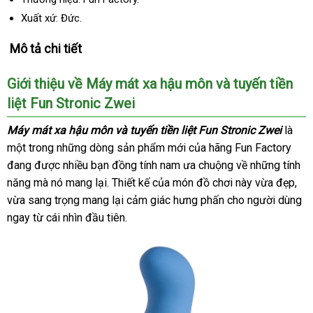
Xuất xứ: Đức.
Mô tả chi tiết
Giới thiệu về Máy mát xa hậu môn
cửa
và tuyến tiền
liệt Fun Stronic Zwei
hàng
Máy mát xa hậu môn
quà
và tuyến tiền liệt Fun Stronic Zwei
là
một trong
mới
những dòng sản phẩm mới
tặng
tận
của hãng Fun Factory
đang
nơi
được nhiều bạn đồng tính nam ưa chuộng về
nhất
nơi
Lazada
những tính
năng
Thái
mà nó mang lại
nào
cũ
. Thiết kế
qua
của món đồ chơi này vừa đẹp
tại
,
vừa sang trọng mang lại cảm giác hưng phấn cho người dùng
Lan
app
nhà
ngay từ cái nhìn đầu tiên.