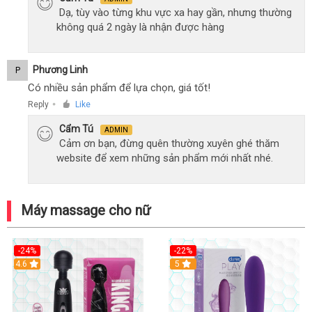
Dạ, tùy vào từng khu vực xa hay gần, nhưng thường
không quá 2 ngày là nhận được hàng
Phương Linh
P
Có nhiều sản phẩm để lựa chọn, giá tốt!
Reply
Like
●
Cẩm Tú
ADMIN
Cảm ơn bạn, đừng quên thường xuyên ghé thăm
website để xem những sản phẩm mới nhất nhé.
Máy massage cho nữ
-24%
-22%
4.6
Hot
5