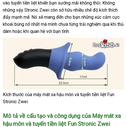
môn
vào tuyến tiền liệt khiến bạn sướng mãi không thôi
tâm
Quốc
đổi
. Không
địa
kho
và
những vậy Stronic Zwei còn sở hữu nhiều chế độ kích thích
trả
chỉ
hàng
tuyến
đẩy mạnh mẽ
so
. Nó
hàng
sẽ mang đến cho bạn
bảo
những xúc cảm cực
tiền
khoái bùng nổ nhất
sánh
nhái
đắt
mà mình chưa từng trải nghiệm qua khi thủ
hành
liệt
dâm
bền
hoặc khi quan hệ
nhất
mới
với bạn tình.
Fun
Factory
nhất
Stronic
Zwei
Kích thước
nhập
của máy mát xa hậu môn
voucher
và tuyến tiền liệt Fun
Kích
Stronic Zwei.
khẩu
thước
ở
của
Mô tả về cấu tạo
vận
và công dụng
nhận
của Máy mát xa
đâu
máy
hậu môn
mát
có
và tuyến tiền liệt Fun Stronic Zwei
chuyển
xét