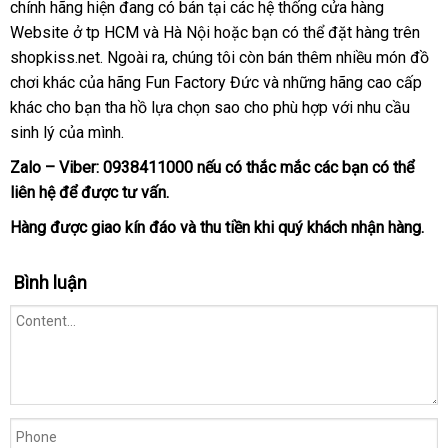
liệt
chính hãng hiện đang có bán tại
giá
vệ
các hệ thống cửa hàng
Fun
Website ở tp HCM
thống
và Hà Nội
Đài
hoặc bạn
sinh
vệ
có thể đặt hàng trên
Stronic
shopkiss.net
địa
. Ngoài ra
kê
to
, chúng tôi còn bán thêm nhiều món đồ
Loan
sinh
Zwei
chơi khác
giá
của hãng Fun Factory Đức
chỉ
qua
và
tư
những hãng cao cấp
già
khác cho bạn tha hồ lựa chọn sao cho phù hợp
rẻ
app
vấn
Nhật
với nhu cầu
rẻ
sinh lý
vệ
của mình.
Bản
tại
sinh
hà
Zalo – Viber:
0938411000
ở
nếu có thắc mắc
Hàn
các bạn
khách
có thể
nội
liên hệ
rẻ
để
hướng
được tư vấn.
đâu
Quốc
hàng
nhất
dẫn
uy
Hàng
lắp
được giao kín đáo
mua
và thu tiền khi quý khách nhận hàng.
tín
đặt
sắm
Bình luận