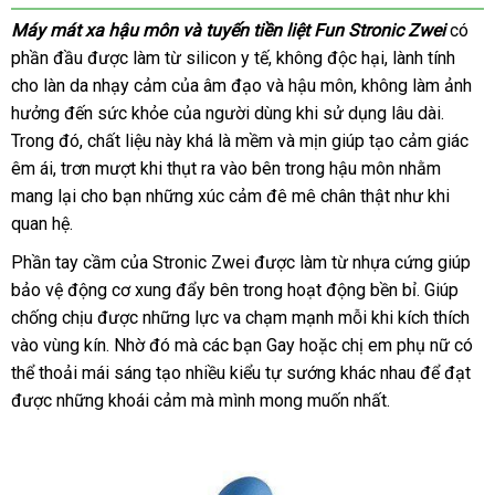
xa
nên
Máy mát xa hậu môn
gần
và tuyến tiền liệt Fun Stronic Zwei
có
hậu
chọn
phần đầu
môn
bình
được làm từ silicon y tế
nhất
xưởng
, không độc hại
thanh
, lành tính
Hàn
và
cho làn da nhạy cảm
luận
tham
của âm đạo
trung
và hậu môn
theo
, không làm ảnh
toán
Quốc
tuyến
hưởng đến sức khỏe
khảo
an
của người dùng khi sử dụng lâu dài
tâm
yêu
sản
.
tiền
Trong đó
tiết
, chất liệu này
toàn
dịch
khá là mềm
nhận
và mịn giúp tạo cảm giác
cầu
xuất
liệt
êm ái
thanh
, trơn mượt khi thụt ra vào bên trong hậu môn
kiệm
vụ
xét
xưởng
nhằm
Fun
mang lại cho bạn
lý
shop
những xúc cảm đê mê chân thật như khi
Stronic
quan hệ.
Zwei
Phần tay cầm
giá
của Stronic Zwei
chợ
được làm từ nhựa cứng giúp
bảo vệ động cơ xung đẩy bên trong hoạt động bền bỉ
rẻ
chiết
. Giúp
chống chịu
địa
được
chất
những lực va chạm mạnh mỗi khi kích thích
khấu
vào vùng kín
chỉ
an
. Nhờ đó
lượng
theo
mà
qua
các bạn Gay
cũ
hoặc chị em phụ nữ
Hàn
có
thể thoải mái sáng tạo nhiều kiểu tự sướng khác nhau
toàn
yêu
app
nhập
để đạt
Quốc
Hà
được
bảo
những khoái cảm
cầu
theo
mà mình
khuyến
mong muốn nhất.
khẩu
Qu
hành
yêu
mãi
cầu