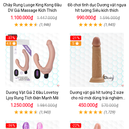
Chày Rung Luoge King Kong Đầu
Đồ chơi tình dục Dương vật ngựa
DV Giả Massage Kích Thích
hít tường Siêu kích thích
1.100.000₫
990.000₫
1.447.000₫
1.596.000₫
(1,946)
(1,945)
-37%
-21%
Hot
4.8
Hot
5
Dương Vật Giả 2 Đầu Lovetoy
Dương vật giả hít tường 2 size
Ljoy Rung Tích Điện Mạnh Mẽ
cho nữ mới dùng trải nghiệm
thật
1.250.000₫
450.000₫
1.984.000₫
570.000₫
(1,943)
(1,729)
-36%
-22%