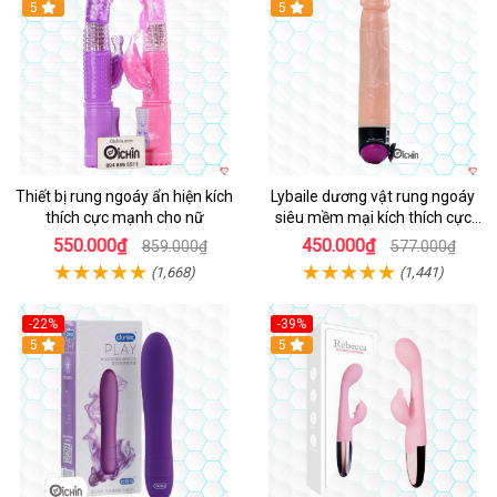
Hot
5
Hot
5
Thiết bị rung ngoáy ẩn hiện kích
Lybaile dương vật rung ngoáy
thích cực mạnh cho nữ
siêu mềm mại kích thích cực
mạnh
550.000₫
450.000₫
859.000₫
577.000₫
(1,668)
(1,441)
-22%
-39%
Hot
5
Hot
5