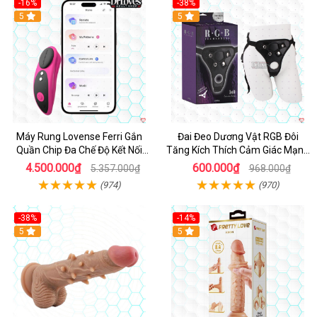
-16%
-38%
Hot
5
Hot
5
Máy Rung Lovense Ferri Gắn
Đai Đeo Dương Vật RGB Đôi
Quần Chip Đa Chế Độ Kết Nối
Tăng Kích Thích Cảm Giác Mạnh
App
Mẽ
4.500.000₫
600.000₫
5.357.000₫
968.000₫
(974)
(970)
-38%
-14%
5
5