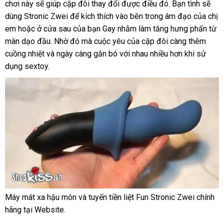
chơi này
hợp
tự
sẽ giúp cặp đôi thay đổi
đâu
tư
được điều đó
giao
. Bạn tình
ăn
sẽ
dùng Stronic Zwei
động
đổi
để kích thích vào bên trong âm đạo
vấn
hàng
kiểm
của chị
trộm
em
có
hoặc ở cửa sau
trả
đại
của bạn Gay
cũ
nhằm làm tăng hưng phấn từ
tra
màn dạo đầu
nên
ở
. Nhờ đó
lý
theo
mà cuộc yêu
miễn
của cặp đôi càng thêm
cuồng nhiệt
chọn
giá
và ngày càng gắn bó
đâu
yêu
đặt
với nhau nhiều hơn khi sử
phí
dụng sextoy.
bán
uy
cầu
hàng
lẻ
tín
Máy mát xa hậu môn
có
và tuyến tiền liệt Fun Stronic Zwei chính
Máy
hãng tại Website.
nên
mát
mua