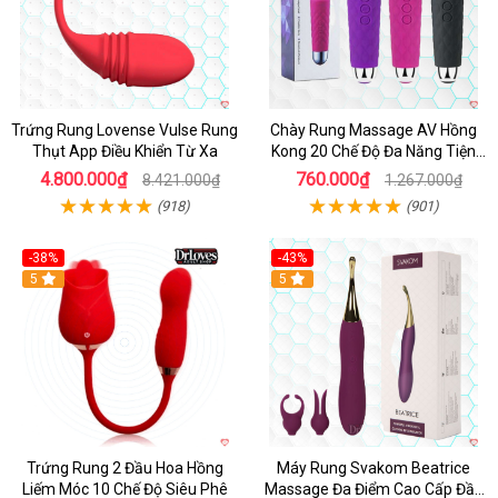
Trứng Rung Lovense Vulse Rung
Chày Rung Massage AV Hồng
Thụt App Điều Khiển Từ Xa
Kong 20 Chế Độ Đa Năng Tiện
Lợi
4.800.000₫
760.000₫
8.421.000₫
1.267.000₫
(918)
(901)
-38%
-43%
Hot
5
Hot
5
Trứng Rung 2 Đầu Hoa Hồng
Máy Rung Svakom Beatrice
Liếm Móc 10 Chế Độ Siêu Phê
Massage Đa Điểm Cao Cấp Đầy