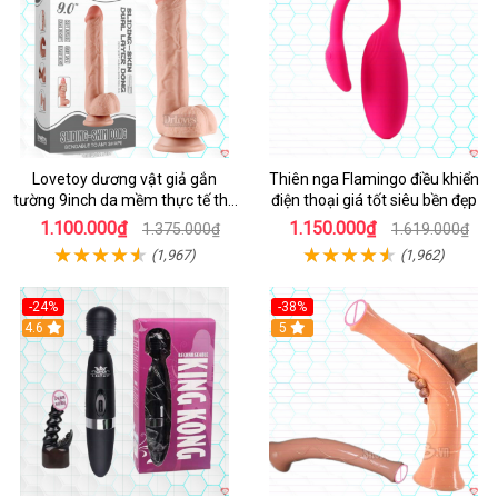
Lovetoy dương vật giả gắn
Thiên nga Flamingo điều khiển
tường 9inch da mềm thực tế thú
điện thoại giá tốt siêu bền đẹp
vị
1.100.000₫
1.150.000₫
1.375.000₫
1.619.000₫
(1,967)
(1,962)
-24%
-38%
4.6
Hot
5