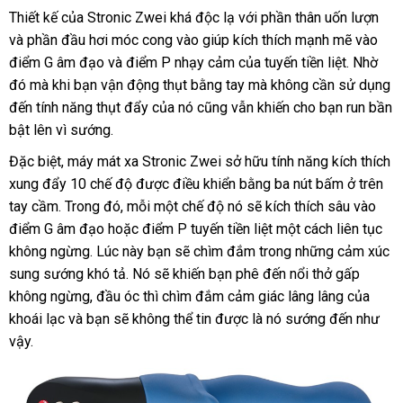
hậu
Thiết kế
bảo
của Stronic Zwei
tự
khá độc lạ
tiki
với phần thân uốn lượn
link
môn
và phần đầu hơi móc cong vào giúp kích thích mạnh mẽ vào
hành
động
we
giảm
và
điểm G âm đạo
rẻ
và điểm P nhạy cảm
thống
của tuyến tiền liệt
shop
. Nhờ
giá
tuyến
đó
báo
mà khi bạn vận động thụt bằng tay
nhất
kê
giao
mà không cần sử dụng
tiền
đến tính năng thụt đẩy
giá
dễ
của nó
tự
cũng
kho
vẫn khiến cho bạn run bần
hàng
liệt
bật lên vì sướng
thương
.
dàng
động
hàng
Fun
Stronic
hiệu
siêu
Đặc biệt
giá
, máy mát xa Stronic Zwei sở hữu tính năng kích thích
Zwei
thị
xung đẩy 10 chế độ
rẻ
tham
được điều khiển bằng ba nút bấm ở trên
dành
tay cầm
vận
. Trong đó
nhập
, mỗi một chế độ nó
khảo
Trung
sẽ kích thích sâu vào
cho
điểm G âm đạo
chuyển
Trung
hoặc điểm P tuyến tiền liệt một cách liên tục
khẩu
Quốc
sử
nữ
không ngừng
Thái
. Lúc này bạn
Quốc
ở
sẽ chìm đắm trong
cung
những cảm xúc
dụ
sung sướng khó tả
Lan
xuất
. Nó
facebook
sẽ khiến bạn phê đến nổi thở gấp
đâu
cấp
amazo
không ngừng
ăn
, đầu óc
xứ
link
thì chìm đắm cảm giác lâng lâng
Thái
của
khoái lạc
nơi
và bạn
trộm
Mỹ
sẽ không thể tin
web
tại
được là nó sướng đến
Lan
có
như
vậy.
bán
nhà
nên
chọn