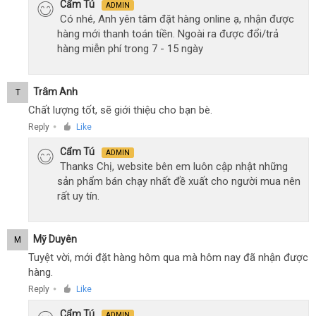
Cẩm Tú
ADMIN
Có nhé, Anh yên tâm đặt hàng online ạ, nhận được
hàng mới thanh toán tiền. Ngoài ra được đổi/trả
hàng miễn phí trong 7 - 15 ngày
Trâm Anh
T
Chất lượng tốt, sẽ giới thiệu cho bạn bè.
Reply
Like
●
Cẩm Tú
ADMIN
Thanks Chị, website bên em luôn cập nhật những
sản phẩm bán chạy nhất đề xuất cho người mua nên
rất uy tín.
Mỹ Duyên
M
Tuyệt vời, mới đặt hàng hôm qua mà hôm nay đã nhận được
hàng.
Reply
Like
●
Cẩm Tú
ADMIN