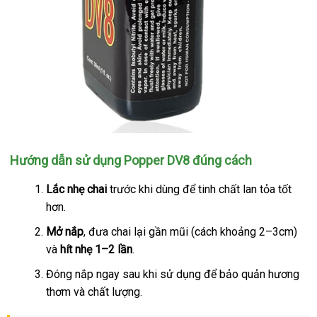
Popper
️
Hướng dẫn sử dụng Popper DV8 đúng cách
DV8
30ml
Lắc nhẹ chai
trước khi dùng
đăng
để tinh chất lan tỏa tốt
Chính
hơn.
ký
Hãng
Mở nắp
nước
, đưa chai lại gần mũi (cách khoảng 2–3cm)
Usa
và
hít nhẹ 1–2 lần
ngoài
.
Đóng nắp ngay sau khi sử dụng
siêu
để bảo quản hương
thơm
lớn
và chất lượng.
thị