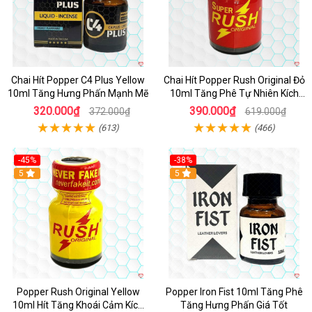
Chai Hít Popper C4 Plus Yellow
Chai Hít Popper Rush Original Đỏ
10ml Tăng Hưng Phấn Mạnh Mẽ
10ml Tăng Phê Tự Nhiên Kích
Thích
320.000₫
390.000₫
372.000₫
619.000₫
(613)
(466)
-45%
-38%
5
5
Popper Rush Original Yellow
Popper Iron Fist 10ml Tăng Phê
10ml Hít Tăng Khoái Cảm Kích
Tăng Hưng Phấn Giá Tốt