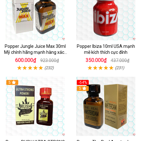
Popper Jungle Juice Max 30ml
Popper Ibiza 10ml USA mạnh
Mỹ chính hãng mạnh hàng xách
mẽ kích thích cực đỉnh
tay kích thích
600.000₫
350.000₫
923.000₫
437.000₫
(232)
(231)
5
-54%
5