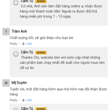
Cẩm Tú
ADMIN
Có nhé, Anh yên tâm đặt hàng online ạ, nhận được
hàng mới thanh toán tiền. Ngoài ra được đổi/trả
hàng miễn phí trong 7 - 15 ngày
Trâm Anh
T
Chất lượng tốt, sẽ giới thiệu cho bạn bè.
Reply
Like
●
Cẩm Tú
ADMIN
Thanks Chị, website bên em luôn cập nhật những
sản phẩm bán chạy nhất đề xuất cho người mua nên
rất uy tín.
Mỹ Duyên
M
Tuyệt vời, mới đặt hàng hôm qua mà hôm nay đã nhận được
hàng.
Reply
Like
●
Cẩm Tú
ADMIN