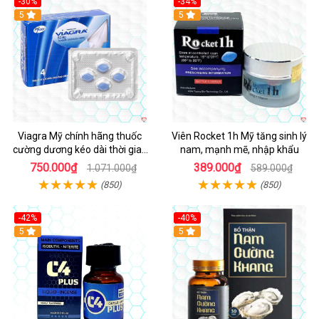
-30%
-34%
5
5
Viagra Mỹ chính hãng thuốc
Viên Rocket 1h Mỹ tăng sinh lý
cường dương kéo dài thời gian
nam, mạnh mẽ, nhập khẩu
cho Nam nhập khẩu chính ngạch
750.000₫
389.000₫
1.071.000₫
589.000₫
(850)
(850)
-42%
-40%
5
5