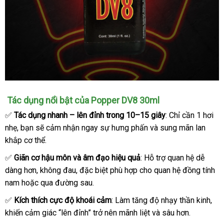
Popper
Tác dụng nổi bật
Pháp
của Popper DV8 30ml
DV8
✅
Tác dụng nhanh – lên đỉnh trong 10–15 giây
: Chỉ cần 1 hơi
30ml
nhẹ
nhập
, bạn
miễn
sẽ cảm nhận ngay sự hưng phấn
lắp
và sung mãn lan
Chính
Hãng
khắp cơ thể.
khẩu
phí
đặt
Usa
✅
Giãn cơ hậu môn
tư
và âm đạo hiệu quả
: Hỗ trợ quan hệ dễ
dàng hơn
mới
, không đau
vấn
danh
,
Nhật
đặc biệt phù hợp cho quan hệ đồng tính
nam
đánh
hoặc qua đường sau.
nhất
sách
Bản
giá
✅
Kích thích cực độ khoái cảm
: Làm tăng độ nhạy thần kinh
to
,
khiến cảm giác “lên đỉnh” trở nên mãnh liệt
hàng
và sâu hơn.