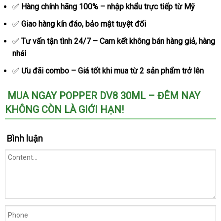
✅
Hàng chính hãng 100% – nhập khẩu trực tiếp từ Mỹ
✅
Giao hàng kín đáo
lấy
, bảo mật
nhận
tuyệt đối
hàng
xét
✅
Tư vấn tận tình 24/7 – Cam kết không bán hàng giả
đăng
, hàng
nhái
ký
✅
Ưu đãi combo – Giá tốt khi mua từ 2 sản phẩm trở lên
MUA NGAY POPPER DV8 30ML – ĐÊM NAY
KHÔNG CÒN LÀ GIỚI HẠN!
Bình luận