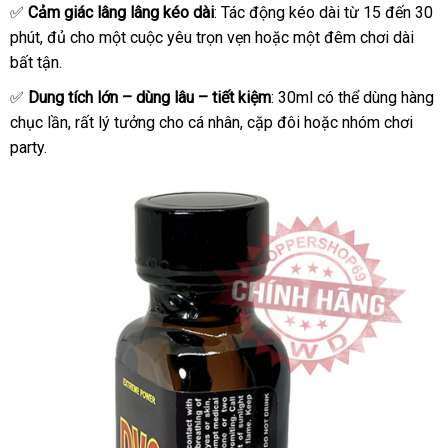
Hiệu
✅
Cảm giác lâng lâng kéo dài
: Tác động kéo dài từ 15 đến 30
phút
lấy
, đủ cho một cuộc yêu trọn vẹn
giao
hoặc một đêm chơi dài
bất tận.
hàng
hàng
✅
Dung tích lớn – dùng lâu – tiết kiệm
: 30ml
báo
có thể dùng hàng
chục lần
chính
,
có
rất lý tưởng cho cá nhân
link
, cặp đôi
kiểm
hoặc nhóm chơi
giá
party.
hãng
nên
web
tra
chọn