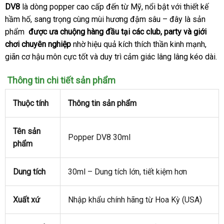
DV8
là dòng popper cao cấp đến từ Mỹ
thương
, nổi bật
tư
với thiết kế
hầm hố
chiết
, sang trọng cùng mùi hương đậm sâu – đây là sản
hiệu
vấn
phẩm
so
được ưa chuộng hàng đầu tại
khấu
tại
các club
Pháp
, party
Đài
và giới
chơi chuyên nghiệp
sánh
nhờ hiệu quả kích thích thần kinh mạnh
nhà
Loan
cung
,
giãn cơ hậu môn cực tốt
tận
và duy trì cảm giác lâng lâng kéo dài.
cấp
nơi
Thông tin chi tiết sản phẩm
Thuộc tính
Thông tin sản phẩm
Tên sản
Popper DV8 30ml
phẩm
Dung tích
30ml – Dung tích lớn
cung
, tiết kiệm hơn
cấp
Xuất xứ
Nhập khẩu chính hãng từ Hoa Kỳ (USA)