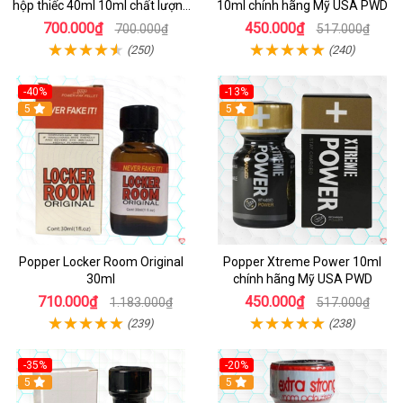
hộp thiếc 40ml 10ml chất lượng
10ml chính hãng Mỹ USA PWD
tốt
700.000₫
450.000₫
700.000₫
517.000₫
(250)
(240)
-40%
-13%
5
Hot
5
Popper Locker Room Original
Popper Xtreme Power 10ml
30ml
chính hãng Mỹ USA PWD
710.000₫
450.000₫
1.183.000₫
517.000₫
(239)
(238)
-35%
-20%
5
5