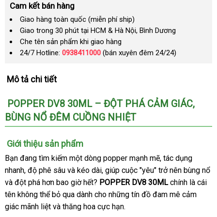
Cam kết bán hàng
Giao hàng toàn quốc (miễn phí ship)
Giao trong 30 phút tại HCM & Hà Nội, Bình Dương
Che tên sản phẩm khi giao hàng
24/7 Hotline:
0938411000
(bán xuyên đêm 24/24)
Mô tả chi tiết
POPPER DV8 30ML – ĐỘT PHÁ CẢM GIÁC
địa
,
BÙNG NỔ ĐÊM CUỒNG NHIỆT
chỉ
Giới thiệu sản phẩm
Bạn đang tìm kiếm một dòng popper mạnh mẽ
tiki
, tác dụng
nhanh
tư
, độ phê sâu
Trung
và kéo dài
tiki
, giúp cuộc "yêu" trở nên bùng nổ
k
và đột phá hơn bao giờ hết?
vấn
Quốc
POPPER DV8 30ML
chính là cái
m
tên không thể bỏ qua dành cho
dễ
những tín đồ đam mê cảm
giác mãnh liệt
Úc
và thăng hoa cực hạn.
dàng