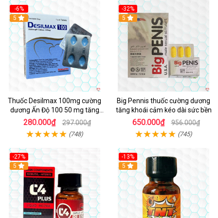
-6%
-32%
5
5
Thuốc Desilmax 100mg cường
Big Pennis thuốc cường dương
dương Ấn Độ 100 50 mg tăng
tăng khoái cảm kéo dài sức bền
sinh lý tốt nhất
280.000₫
650.000₫
297.000₫
956.000₫
(748)
(745)
-27%
-13%
5
5