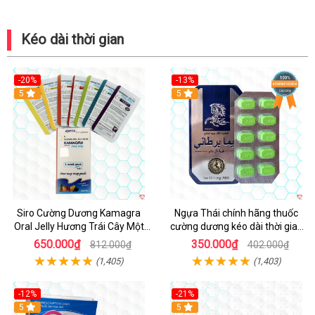
Kéo dài thời gian
-20%
-13%
5
Hot
5
Siro Cường Dương Kamagra
Ngựa Thái chính hãng thuốc
Oral Jelly Hương Trái Cây Một
cường dương kéo dài thời gian
Hộp 7 Gói 100g
cho Nam hộp 10 viên
650.000₫
350.000₫
812.000₫
402.000₫
(1,405)
(1,403)
-12%
-21%
5
5