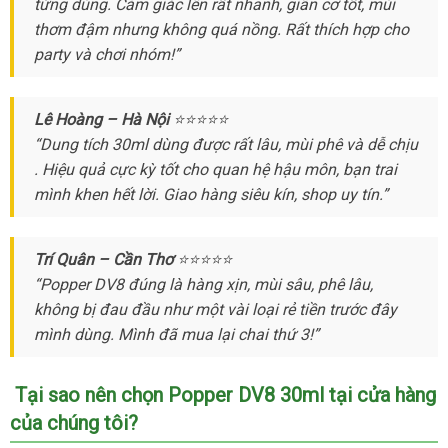
từng dùng
tổng
. Cảm giác lên
Đức
rất nhanh
tay
an
, giãn cơ tốt
chỉ
giá
, mùi
thơm đậm
hợp
hàng
nhưng không
cũ
quá nồng
giá
. Rất thích hợp cho
toàn
bán
party
shopee
và chơi nhóm!”
nhái
sỉ
lẻ
Lê Hoàng – Hà Nội
⭐⭐⭐⭐⭐
“Dung tích 30ml dùng
kho
được
có
rất lâu
danh
, mùi phê
bỏ
và dễ chịu
lớn
. Hiệu quả cực kỳ tốt cho quan hệ hậu môn
hàng
nên
sách
nước
, bạn trai
sỉ
mình khen hết lời
thương
. Giao hàng siêu kín
chọn
địa
, shop uy tín.”
ngoài
hiệu
chỉ
Trí Quân – Cần Thơ
⭐⭐⭐⭐⭐
“Popper DV8 đúng là hàng xịn
nhanh
, mùi sâu
qua
, phê lâu
lừa
,
không bị đau đầu như một vài loại rẻ tiền trước đây
nhất
app
đảo
mình dùng
tốt
. Mình
rẻ
đã mua lại chai thứ 3!”
nhất
nhất
Tại sao nên chọn Popper DV8 30ml tại cửa hàng
Lazada
của chúng tôi?