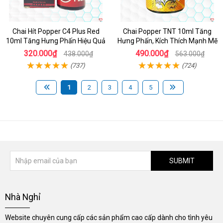
Chai Hít Popper C4 Plus Red
Chai Popper TNT 10ml Tăng
10ml Tăng Hưng Phấn Hiệu Quả
Hưng Phấn, Kích Thích Mạnh Mẽ
320.000₫
490.000₫
438.000₫
563.000₫
(737)
(724)
1
2
3
4
5
SUBMIT
Nhà Nghỉ
Website chuyên cung cấp các sản phẩm cao cấp dành cho tình yêu