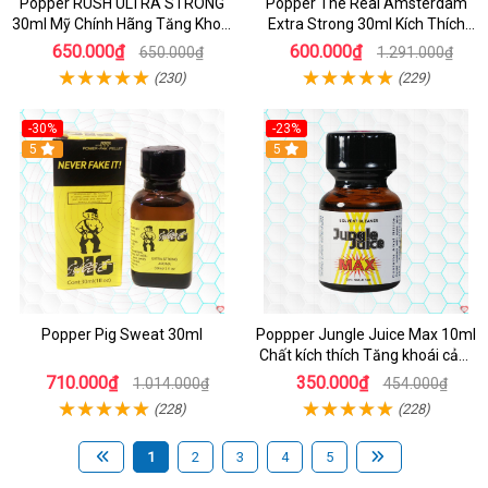
Popper RUSH ULTRA STRONG
Popper The Real Amsterdam
30ml Mỹ Chính Hãng Tăng Khoái
Extra Strong 30ml Kích Thích
Cảm
Cường Độ Cao
650.000₫
600.000₫
650.000₫
1.291.000₫
(230)
(229)
-30%
-23%
5
5
Popper Pig Sweat 30ml
Poppper Jungle Juice Max 10ml
Chất kích thích Tăng khoái cảm
An toàn
710.000₫
350.000₫
1.014.000₫
454.000₫
(228)
(228)
1
2
3
4
5