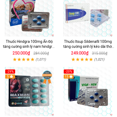
Thuốc Hindgra 100mg Ấn Độ
Thuốc Itsup Sildenafil 100mg
tăng cường sinh lý nam hindgra-
tăng cường sinh lý kéo dài thời
100 chống xts cương dương
gian cho nam
250.000₫
249.000₫
284.000₫
315.000₫
(1,071)
(1,021)
-29%
-20%
Hot
5
15