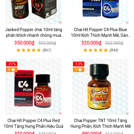
Jacked Popper chai 10ml tăng
Chai Hít Popper C4 Plus Blue
phấn khích nhanh chóng mua
10ml Kích Thích Mạnh Mẽ, Sảng
ngay
Khoái
350.000₫
320.000₫
402.000₫
552.000₫
(861)
(844)
-27%
-13%
5
5
Chai Hít Popper C4 Plus Red
Chai Popper TNT 10ml Tăng
10ml Tăng Hưng Phấn Hiệu Quả
Hưng Phấn, Kích Thích Mạnh Mẽ
320.000₫
490.000₫