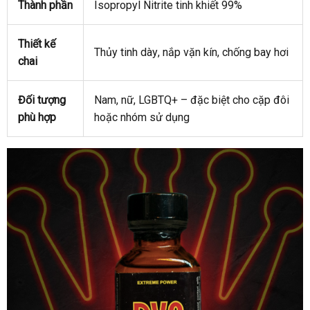
Thành phần
Isopropyl Nitrite tinh khiết 99%
Thiết kế
Thủy tinh dày
lớn
, nắp vặn kín
thông
, chống bay hơi
chai
minh
Đối tượng
Nam
danh
, nữ
khách
, LGBTQ+ –
ở
đặc biệt cho cặp đôi
Phá
phù hợp
hoặc nhóm sử dụng
sách
hàng
đâu
uy
tín