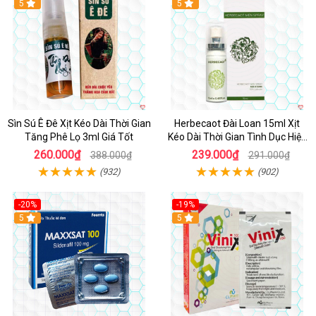
5
5
Sìn Sú Ê Đê Xịt Kéo Dài Thời Gian
Herbecaot Đài Loan 15ml Xịt
Tăng Phê Lọ 3ml Giá Tốt
Kéo Dài Thời Gian Tình Dục Hiệu
Quả
260.000₫
239.000₫
388.000₫
291.000₫
(932)
(902)
-20%
-19%
5
5