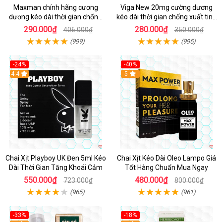
Maxman chính hãng cương
Viga New 20mg cường dương
dương kéo dài thời gian chống
kéo dài thời gian chống xuất tinh
xuất tinh sớm hộp 10 viên
hộp 4 viên
290.000₫
280.000₫
406.000₫
350.000₫
(999)
(995)
-24%
-40%
Hot
4.4
5
Chai Xịt Playboy UK Đen 5ml Kéo
Chai Xịt Kéo Dài Oleo Lampo Giá
Dài Thời Gian Tăng Khoái Cảm
Tốt Hàng Chuẩn Mua Ngay
550.000₫
480.000₫
723.000₫
800.000₫
(965)
(961)
-33%
-18%