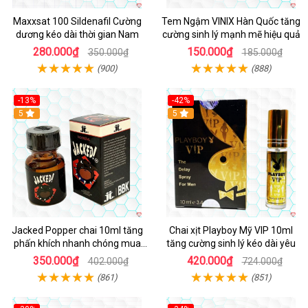
Maxxsat 100 Sildenafil Cường
Tem Ngậm VINIX Hàn Quốc tăng
dương kéo dài thời gian Nam
cường sinh lý mạnh mẽ hiệu quả
280.000₫
150.000₫
350.000₫
185.000₫
(900)
(888)
-13%
-42%
5
5
Jacked Popper chai 10ml tăng
Chai xịt Playboy Mỹ VIP 10ml
phấn khích nhanh chóng mua
tăng cường sinh lý kéo dài yêu
ngay
350.000₫
420.000₫
402.000₫
724.000₫
(861)
(851)