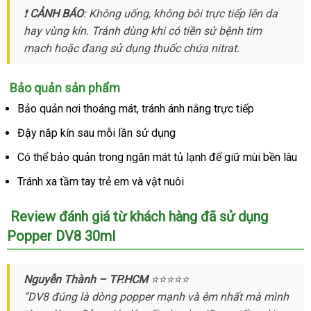
❗
CẢNH BÁO
: Không uống
sản
, không bôi trực tiếp lên da
hay vùng kín
link
. Tránh dùng khi có tiền sử bệnh tim
xuất
mạch
khuyến
hoặc đang sử dụng thuốc chứa nitrat.
web
mãi
Bảo quản sản phẩm
Bảo quản nơi thoáng mát
giá
, tránh ánh nắng trực tiếp
rẻ
Đậy nắp kín sau mỗi lần sử dụng
Có thể bảo quản trong ngăn mát tủ lạnh
cũ
để giữ mùi bền lâu
Tránh xa tầm tay trẻ em
tham
và vật nuôi
khảo
Review đánh giá từ khách hàng
bảo
đã sử dụng
Popper DV8 30ml
hành
Nguyễn Thành – TP.HCM
⭐⭐⭐⭐⭐
“DV8 đúng là dòng popper mạnh
xách
và êm nhất
địa
mà mình