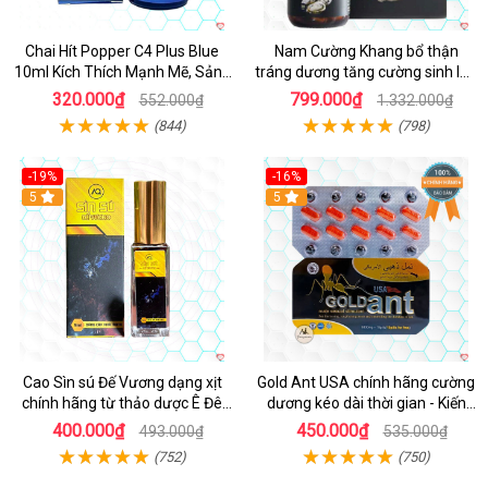
Chai Hít Popper C4 Plus Blue
Nam Cường Khang bổ thận
10ml Kích Thích Mạnh Mẽ, Sảng
tráng dương tăng cường sinh lực
Khoái
nam
320.000₫
799.000₫
552.000₫
1.332.000₫
(844)
(798)
-19%
-16%
5
5
Cao Sìn sú Đế Vương dạng xịt
Gold Ant USA chính hãng cường
chính hãng từ thảo dược Ê Đê
dương kéo dài thời gian - Kiến
Việt Nam
Vàng Đen Tây Tạng
400.000₫
450.000₫
493.000₫
535.000₫
(752)
(750)