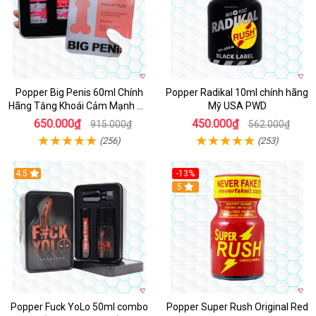
Popper Big Penis 60ml Chính
Popper Radikal 10ml chính hãng
Hãng Tăng Khoái Cảm Mạnh Mẽ
Mỹ USA PWD
An Toàn
650.000₫
450.000₫
915.000₫
562.000₫
(256)
(253)
4.5
-13%
Hot
5
Popper Fuck YoLo 50ml combo
Popper Super Rush Original Red