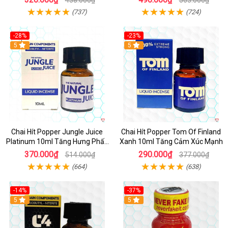
438.000₫
563.000₫
(737)
(724)
-28%
-23%
5
5
Chai Hít Popper Jungle Juice
Chai Hít Popper Tom Of Finland
Platinum 10ml Tăng Hưng Phấn
Xanh 10ml Tăng Cảm Xúc Mạnh
Mạnh
370.000₫
290.000₫
514.000₫
377.000₫
(664)
(638)
-14%
-37%
5
5