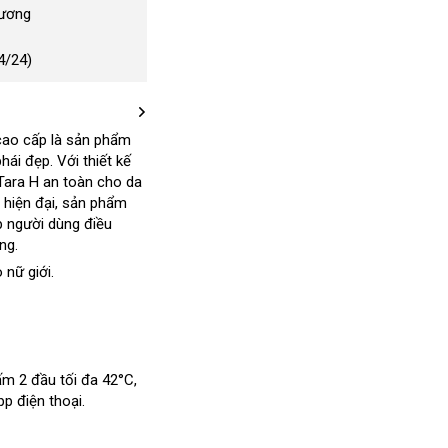
Dương
4/24)
cao cấp là sản phẩm
hái đẹp
đẹp
. Với thiết kế
Tara H an toàn cho da
xuất
hiện đại
bền
, sản phẩm
khẩu
p người dùng điều
ng.
o nữ giới.
 ấm 2 đầu tối đa 42°C
hàng
,
p điện thoại.
nhái