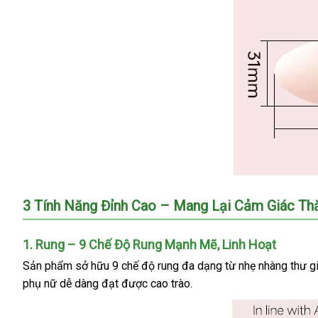
khiển
qua
app
Svakom
3 Tính Năng Đỉnh Cao – Mang Lại Cảm Giác Th
Tara
H
1.
Rung – 9 Chế Độ Rung Mạnh Mẽ
tận
, Linh Hoạt
máy
massage
nơi
Sản phẩm sở hữu 9 chế độ rung đa dạng từ nhẹ nhàng thư g
âm
phụ nữ dễ dàng đạt
voucher
được cao trào.
đạo
2