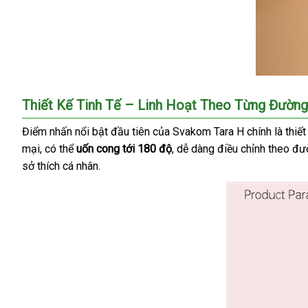
Svakom
Thiết Kế Tinh Tế – Linh Hoạt Theo Từng Đườn
Tara
H
Điểm nhấn nổi bật đầu tiên
link
của Svakom Tara H chính là thiết
máy
mại
danh
,
phản
có thể
uốn cong tới 180 độ
web
nhập
, dễ dàng điều chỉnh theo đ
massage
sở thích cá nhân.
sách
hồi
hàng
âm
đạo
2
đầu
rung
hút
sưởi
ấm
điều