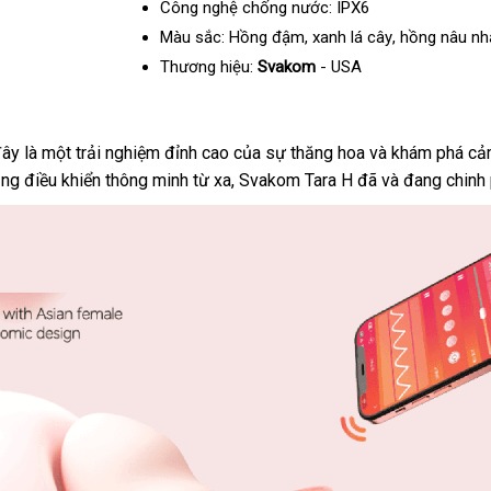
Công nghệ chống nước: IPX6
Màu sắc: Hồng đậm
Đài
, xanh lá cây
siêu
, hồng nâu nh
Loan
thị
Thương hiệu:
Svakom
- USA
ây là một trải nghiệm đỉnh cao
mini
của sự thăng hoa
shopee
và khám phá cả
ng điều khiển thông minh từ xa
showroom
, Svakom Tara H
tham
đã
nhập
và đang chinh 
khảo
khẩu