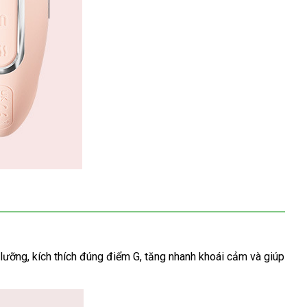
 lưỡng
mua
, kích thích đúng điểm G
Đức
, tăng nhanh khoái cảm
tiết
và giúp
hàng
kiệm