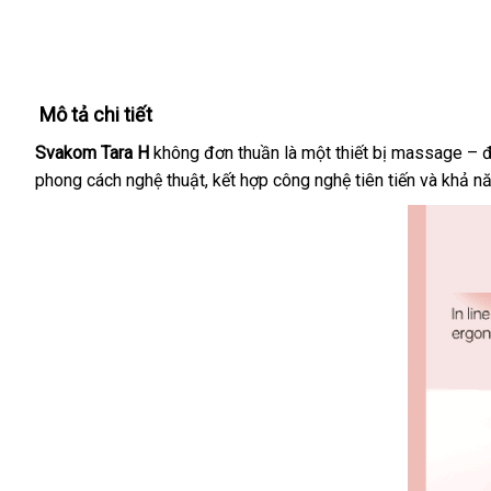
Mô tả chi tiết
Svakom Tara H
không đơn thuần là một thiết bị massage – đ
phong cách nghệ thuật
kho
, kết hợp công nghệ tiên tiến
voucher
và khả nă
hàng