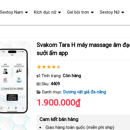
Sextoy Nam
Kích dục nữ
Gel bôi trơn
Sextoy Nữ
Svakom Tara H máy massage âm đạo rung hút 2 đầu
sưởi ấm app
Tình trạng:
Còn hàng
Sku:
4409
Danh mục:
Dương vật giả đa năng
1.900.000₫
Cam kết bán hàng
Giao hàng toàn quốc (miễn phí ship)