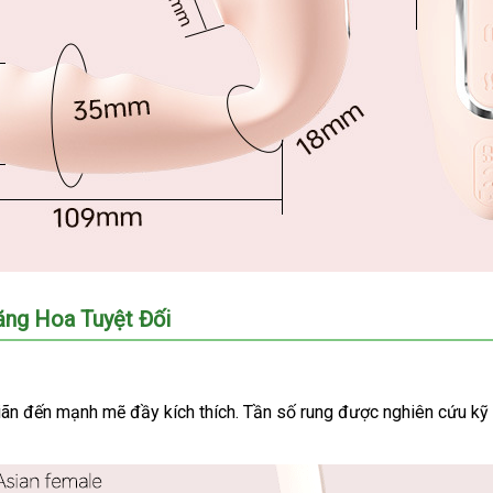
ăng Hoa Tuyệt Đối
iãn đến mạnh mẽ đầy kích thích
báo
. Tần số rung
sửa
được nghiên cứu kỹ
giá
chữa