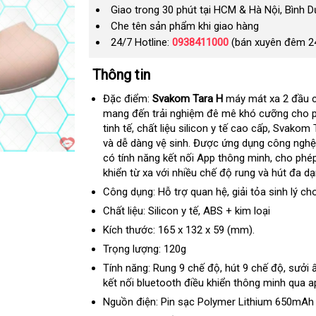
Giao trong 30 phút tại HCM & Hà Nội, Bình 
Che tên sản phẩm khi giao hàng
24/7 Hotline:
0938411000
(bán xuyên đêm 2
Thông tin
Đặc điểm:
Svakom Tara H
máy mát xa 2 đầu 
mang đến trải nghiệm đê mê khó cưỡng cho p
tinh tế
amazon
, chất liệu silicon y tế cao cấp
kho
, Svakom 
và dễ dàng vệ sinh
Úc
. Được ứng dụng công nghệ 
hàng
có tính năng kết nối App thông minh
danh
, cho phé
khiển từ xa
giảm
với nhiều chế độ rung
nổi
và hút đa dạ
sách
giá
tiếng
Công dụng: Hỗ trợ quan hệ
tốt
, giải tỏa sinh lý ch
nhất
Chất liệu: Silicon y tế
to
, ABS + kim loại
Kích thước: 165 x 132 x 59 (mm).
Trọng lượng: 120g
Tính năng: Rung 9 chế độ
tốt
, hút 9 chế độ
thanh
, sưởi
kết nối bluetooth điều khiển thông minh qua ap
nhất
toán
Nguồn điện: Pin sạc Polymer Lithium 650mAh