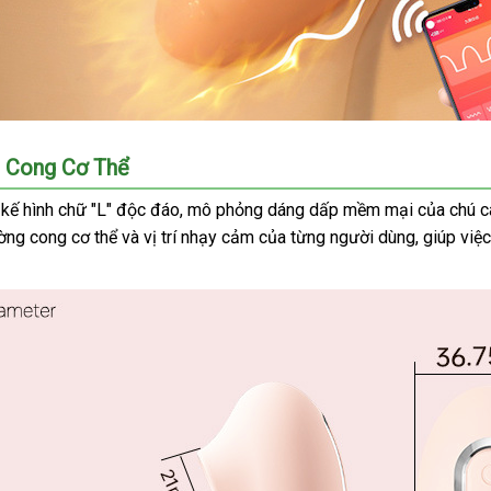
g Cong Cơ Thể
 kế hình chữ "L" độc đáo
đặt
, mô phỏng dáng dấp mềm mại
xưởng
của chú c
ường cong cơ thể
xưởng
và vị trí nhạy cảm
hàng
khách
của từng người dùng
có
, giúp vi
hàng
nên
chọn