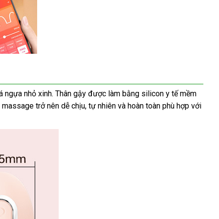
á ngựa nhỏ xinh
lừa
. Thân gậy
tham
được làm bằng silicon y tế mềm
ệc massage trở nên dễ chịu
đảo
an
, tự nhiên
khảo
danh
và hoàn toàn phù hợp
thương
với
toàn
sách
hiệu