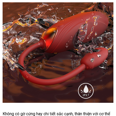
Viotec
Violet
Pro
điều
khiển
thông
minh
qua
app
điện
thoại
Trứng
Không có gờ cứng hay chi tiết sắc cạnh
ở
, thân thiện
ở
với cơ thể