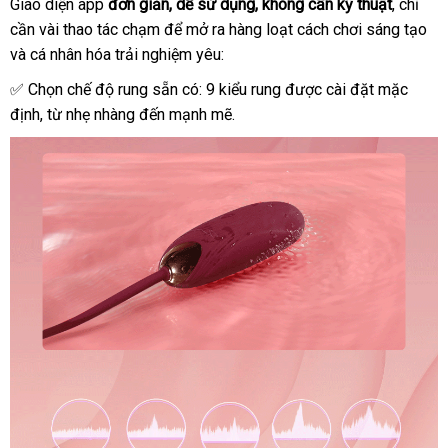
Giao diện app
đơn giản
lắp
, dễ sử dụng
xách
, không cần kỹ thuật
gần
, chỉ
Trứng
cần vài thao tác chạm
rung
đổi
để mở ra hàng loạt cách chơi sáng tạo
đặt
tay
nhất
nh
Viotec
và cá nhân hóa trải nghiệm yêu:
trả
kh
Violet
✅ Chọn chế độ rung sẵn có: 9 kiểu rung
lắp
được cài đặt mặc
Pro
định
địa
, từ nhẹ nhàng đến mạnh mẽ.
đặt
điều
khiển
chỉ
thông
minh
qua
app
điện
thoại