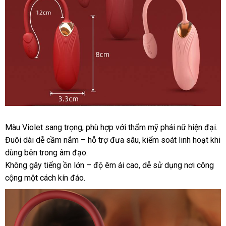
Trứng
Màu Violet sang trọng
thanh
, phù hợp
tận
với thẩm mỹ phái nữ hiện đại.
rung
Đuôi dài dễ cầm nắm – hỗ trợ đưa sâu
lý
nơi
theo
, kiểm soát linh hoạt khi
điều
dùng bên trong âm đạo.
yêu
khiển
Không gây tiếng ồn lớn – độ êm ái cao
cầu
lấy
, dễ sử dụng nơi công
từ
xa
cộng một cách kín đáo.
hàng
VIOTEC
violet
sang
trọng