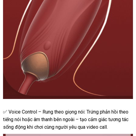
Trứng
✅ Voice Control – Rung theo giọng nói: Trứng phản hồi theo
rung
tiếng nói
rẻ
hoặc âm thanh bên ngoài – tạo cảm giác tương tác
Viotec
sống động khi chơi cùng người yêu qua video call.
nhất
Violet
Pro