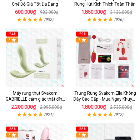
Chế Độ Giá Tốt Đa Dạng
Rung Hút Kích Thích Toàn Thân
600.000₫
1.850.000₫
983.000₫
3.136.000₫
(932)
(926)
-24%
-29%
Hot
5
5
Máy rung thụt Svakom
Trứng Rung Svakom Ella Không
GABRIELLE cảm giác thật đỉnh
Dây Cao Cấp - Mua Ngay Khuyến
cao
Mãi
2.200.000₫
1.800.000₫
2.895.000₫
2.535.000₫
(921)
(912)
-36%
-36%
5
Hot
5