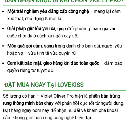
BẠN NHẬN ĐƯỢC GÌ KHI CHỌN VIOLET PRO?
rung
điều
Một trải nghiệm yêu đẳng cấp công nghệ
– mang lại cảm
khiển
xúc thật
hàng
, chủ động & mới lạ.
từ
giả
xa
Giải pháp giữ lửa yêu xa
chính
, giúp đối phương tham gia vào
VIOTEC
cuộc chơi
kiểm
dù ở cách xa ngàn cây số.
hãng
violet
tra
sang
Món quà gợi cảm
Thái
, sang trọng
dành cho bạn gái
siêu
, người yêu
an
trọng
hoặc vợ – vừa tinh tế vừa quyến rũ.
Lan
thị
toà
món
Cam kết bảo mật
địa
, giao hàng kín đáo toàn quốc
– đảm bảo
quà
quyền
bảo
riêng tư
nội
tuyệt đối.
chỉ
ý
nghĩa
hành
địa
ĐẶT MUA NGAY TẠI LOVEKISS
Số lượng có hạn – Violet Oliver Pro hiện là
phiên bản trứng
rung thông minh bán chạy
nhận
với phản hồi cực tốt từ người dùng
ở
.
Đặt hàng ngay hôm nay
đặt
để nhận
xét
dịch
ưu đãi
ở
và khám phá khoái
đâ
cảm không giới hạn cùng công nghệ hiện đại.
hàng
vụ
đâu
uy
tốt
tín