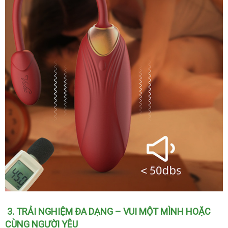
món
quà
ý
nghĩa
Trứng
3
Thái
. TRẢI NGHIỆM ĐA DẠNG – VUI MỘT MÌNH HOẶC
rung
CÙNG NGƯỜI YÊU
Lan