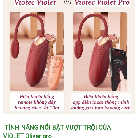
thông
minh
qua
app
điện
thoại
Trứng
TÍNH NĂNG NỔI BẬT VƯỢT TRỘI CỦA
rung
VIOLET Oliver pro
Viotec