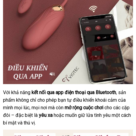
Với khả năng
kết nối qua app điện thoại qua Bluetooth
nhanh
, sản
Trứng
phẩm không chỉ cho phép bạn tự điều khiển khoái cảm
rung
nhất
đăng
của
Viotec
mình
thống
mọi lúc
gần
,
Trung
mọi nơi
nổi
mà còn
mở rộng cuộc chơi
cho
theo
các cặp
ký
Violet
đôi –
kê
Trung
đặc biệt là
nhất
Quốc
yêu xa
tiếng
tiết
hoặc muốn giữ lửa tình yêu một cách
yêu
Pro
bí mật
Quốc
địa
và thú vị.
kiệm
cầu
điều
chỉ
khiển