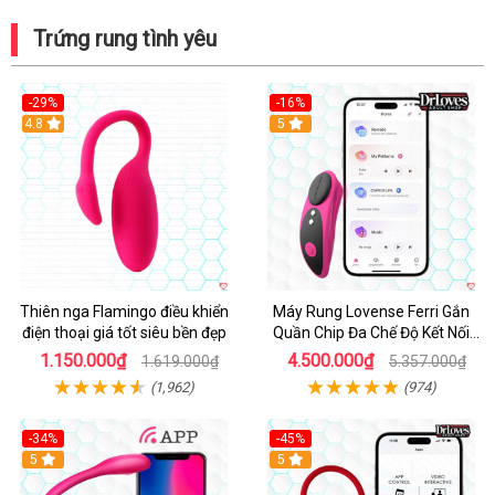
Trứng rung tình yêu
-29%
-16%
Hot
4.8
Hot
5
Thiên nga Flamingo điều khiển
Máy Rung Lovense Ferri Gắn
điện thoại giá tốt siêu bền đẹp
Quần Chip Đa Chế Độ Kết Nối
App
1.150.000₫
4.500.000₫
1.619.000₫
5.357.000₫
(1,962)
(974)
-34%
-45%
5
Hot
5