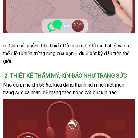
Trứng
✅ Chia sẻ quyền điều khiển: Gửi mã mời
giá
để bạn tình ở xa
Nhật
có
rung
thể điều khiển trứng rung
sửa
của bạn –
giá
dù ở bất kỳ đâu trên thế
bán
Bản
Viotec
giới.
chữa
rẻ
Violet
Pro
2
thông
. THIẾT KẾ THẨM MỸ
voucher
, KÍN ĐÁO NHƯ TRANG SỨC
điều
khiển
minh
Nhỏ gọn
phụ
, nhẹ chỉ 55.5g
link
, kiểu dáng thanh lịch như một món
thông
trang sức cá nhân
kiện
mới
, dễ mang theo
web
siêu
hoặc cất giữ kín đáo.
minh
nhất
thị
qua
app
điện
thoại