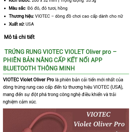
Kích thước:
200 x 32 mm | Trọng lượng: 55.5g
Màu sắc
: Đỏ đô
shop
, đỏ tươi
địa
, hồng
chỉ
Thương hiệu:
VIOTEC – dòng đồ chơi cao cấp dành cho nữ
Xuất xứ:
USA
Mô tả chi tiết
TRỨNG RUNG VIOTEC VIOLET Oliver pro –
PHIÊN BẢN NÂNG CẤP KẾT NỐI APP
BLUETOOTH THÔNG MINH
VIOTEC Violet Oliver Pro
là phiên bản cải tiến mới nhất
Thái
của
dòng trứng rung cao cấp đến từ thương hiệu VIOTEC (USA)
Lan
quà
,
mang đến sự đột phá trong công nghệ điều khiển
giá
và trải
tặng
nghiệm cảm xúc.
rẻ