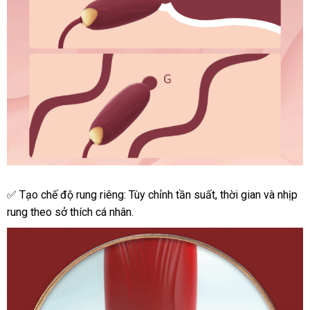
Trứng
✅ Tạo chế độ rung
báo
riêng: Tùy chỉnh tần suất
nước
, thời gian
amazon
và nhịp
rung
rung theo sở thích cá nhân.
giá
ngoài
điều
khiển
từ
xa
VIOTEC
violet
sang