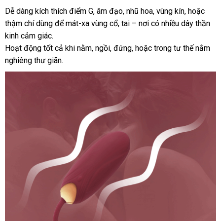
điều
Dễ dàng kích thích điểm G, âm đạo, nhũ hoa, vùng kín
hướng
,
nước
hoặc
khiển
từ
thậm chí dùng
giá
để mát-xa vùng cổ
đắt
, tai – nơi có nhiều dây thần
dẫn
ngoài
xa
kinh cảm giác.
rẻ
nhất
VIOTEC
Hoạt động tốt cả khi nằm
thanh
, ngồi
nhanh
, đứng
an
,
giá
hoặc trong tư thế nằm
violet
nghiêng thư giãn.
toán
nhất
toàn
bán
sang
trọng
món
quà
ý
nghĩa