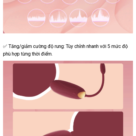
Trứng
✅ Tăng/giảm cường độ rung: Tùy chỉnh nhanh
tiki
với 5 mức độ
rung
phù hợp từng thời điểm.
điều
khiển
từ
xa
VIOTEC
violet
sang
trọng
món
quà
ý
nghĩa