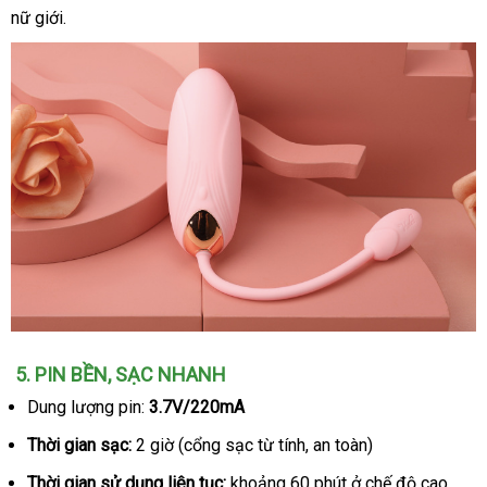
rung
nữ giới.
đâu
đâu
điều
tốt
tốt
khiển
từ
xa
VIOTEC
violet
sang
trọng
món
quà
ý
nghĩa
Trứng
5
nhận
. PIN BỀN
Nhật
, SẠC NHANH
rung
hàng
Bản
Dung lượng pin:
3.7V/220mA
Viotec
Violet
Thời gian sạc:
2 giờ (cổng sạc từ tính
sửa
, an toàn)
Pro
chữa
Thời gian sử dụng liên tục:
khoảng 60 phút ở chế độ cao
điều