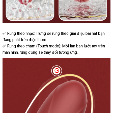
thông
minh
qua
app
điện
thoại
Trứng
✅ Rung theo nhạc: Trứng
chợ
sẽ rung theo giai điệu bài hát bạn
rung
đang phát trên điện thoại.
Viotec
✅ Rung theo chạm (Touch mode): Mỗi lần bạn lướt tay trên
Violet
màn hình
hướng
, rung động
ở
sẽ thay đổi tương ứng.
Pro
điều
dẫn
đâu
khiển
tốt
thông
minh
qua
app
điện
thoại