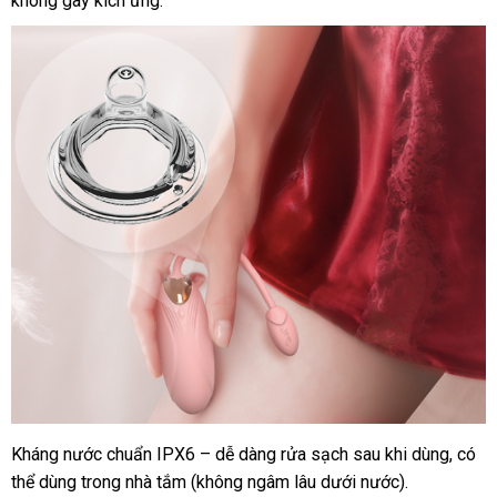
không gây kích ứng.
tặng
nghĩa
Kháng nước chuẩn IPX6 – dễ dàng rửa sạch sau khi dùng
đặt
,
ăn
có
Trứng
thể dùng trong nhà tắm (không ngâm lâu dưới nước).
rung
hàng
trộm