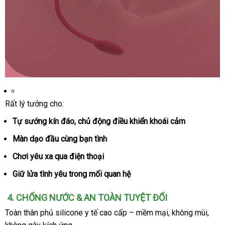
Trứng
Rất lý tưởng cho:
rung
điều
Tự sướng kín đáo
dịch
, chủ động điều khiển khoái cảm
khiển
vụ
từ
Màn dạo đầu cùng bạn tình
xa
Chơi yêu xa qua điện thoại
VIOTEC
violet
Giữ lửa tình yêu trong mối quan hệ
sang
trọng
4
đổi
. CHỐNG NƯỚC & AN TOÀN TUYỆT ĐỐI
món
trả
Toàn thân phủ silicone y tế cao cấp – mềm mại
đẹp
, không mùi
quà
,
quà
ý