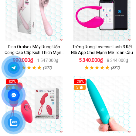
Disa Oralsex Máy Rung Uốn
Trứng Rung Lovense Lush 3 Kết
Cong Cao Cấp Kích Thích Mạnh
Nối App Chơi Mạnh Mẽ Toàn Cầu
Mẽ
990.000₫
5.340.000₫
1.547.000₫
8.344.000₫
(907)
(887)
-32%
-20%
5
5