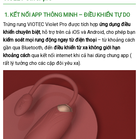
Violet
Pro
1
Trung
. KẾT NỐI APP THÔNG MINH – ĐIỀU KHIỂN TỰ DO
điều
Quốc
Trứng rung VIOTEC Violet Pro
sửa
được tích hợp
ứng dụng điều
khiển
khiển chuyên biệt
Trung
, hỗ trợ trên cả iOS
chữa
dễ
và Android
rẻ
, cho phép bạn
thông
kiểm soát
khuyến
mọi rung động ngay từ điện thoại
Quốc
dàng
– từ khoảng cách
nhất
minh
qua
gần qua Bluetooth
mãi
địa
, đến
điều khiển từ xa không giới hạn
app
khoảng cách
qua kết nối internet
chỉ
khi cả hai dùng chung app (
đặt
điện
rất lý tưởng cho
cửa
các cặp đôi yêu xa).
mu
thoại
hàng