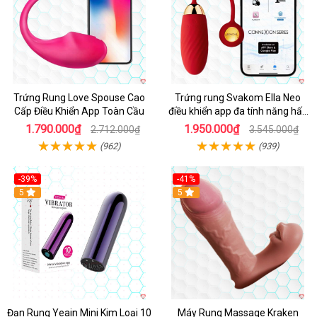
Trứng Rung Love Spouse Cao
Trứng rung Svakom Ella Neo
Cấp Điều Khiển App Toàn Cầu
điều khiển app đa tính năng hấp
dẫn
1.790.000₫
1.950.000₫
2.712.000₫
3.545.000₫
(962)
(939)
-39%
-41%
Hot
5
Hot
5
Đạn Rung Yeain Mini Kim Loại 10
Máy Rung Massage Kraken