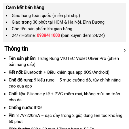
Cam kết bán hàng
Giao hàng toàn quốc (miễn phí ship)
Giao trong 30 phút tại HCM & Hà Nội, Bình Dương
Che tên sản phẩm khi giao hàng
24/7 Hotline:
0938411000
(bán xuyên đêm 24/24)
Thông tin
Tên sản phẩm:
Trứng Rung VIOTEC Violet Oliver Pro (phiên
bản nâng cấp)
Kết nối:
Bluetooth + Điều khiển qua app (iOS/Android)
Chế độ rung:
9 kiểu rung – 5 mức cường độ
lừa
, tùy chỉnh nâng
cao qua app
đảo
Chất liệu:
Silicone y tế + PVC mềm mại
hàng
, không mùi
online
, an toàn
cho da
nhái
Chống nước:
IPX6
Pin:
3.7V/220mA – sạc đầy trong 2 giờ
kiểm
, dùng liên tục khoảng
60 phút
tra