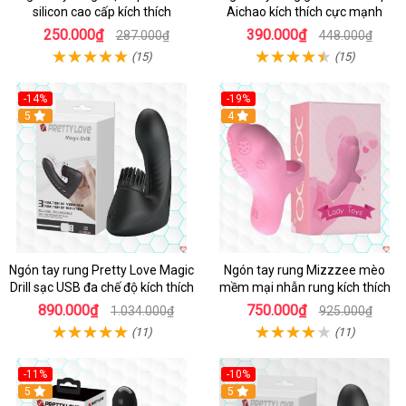
silicon cao cấp kích thích
Aichao kích thích cực mạnh
250.000₫
390.000₫
287.000₫
448.000₫
(15)
(15)
-14%
-19%
5
4
Ngón tay rung Pretty Love Magic
Ngón tay rung Mizzzee mèo
Drill sạc USB đa chế độ kích thích
mềm mại nhẫn rung kích thích
890.000₫
750.000₫
1.034.000₫
925.000₫
(11)
(11)
-11%
-10%
5
5