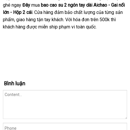
ghé ngay
cao
tâm
Đây
mua
bao cao su 2 ngón tay dài Aichao - Gai nổi
nhất
hồi
su
lớn - Hộp 2 cái
vận
. Cửa hàng đảm bảo chất lượng
ở
của từng sản
2
phẩm
giá
, giao hàng tận tay khách
chuyển
an
. Với hóa đơn trên 500k
đâu
địa
thì
ngón
khách hàng
sỉ
quà
được miễn ship phạm vi toàn quốc.
toàn
uy
chỉ
tay
tặng
tín
dài
Aichao
-
Gai
nổi
lớn
-
Hộp
Bình luận
2
cái