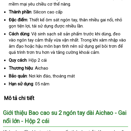
mềm mại yêu chiều cơ thể nàng.
phối
sinh
Thành phần
: Silicon cao cấp
Đặc điểm
: Thiết kế ôm sát ngón tay
shopee
, thân nhiều gai nổi
đắt
, nhỏ
gọn tiện lợi
khuyến
, tái sử dụng
tự
được nhiều lần.
nhất
mãi
động
Cách dùng
: Vệ sinh sạch
thông
sẽ sản phẩm trước khi dùng
qua
, đeo
vào ngón tay cảm thấy vừa vặn nhất
minh
mới
. Trong khi xâm nhập vào
app
âm đạo
giảm
hoặc hậu môn bạn tình nên sử dụng gel bôi trơn
nhất
đã
để
quá trình trơn tru hơn và tăng cường khoái cảm.
giá
qua
sử
Quy cách
: Hộp 2 cái
dụng
Thương hiệu
: Aichao
Bảo quản
: Nơi kín đáo
đắt
, thoáng mát
nhất
Hạn sử dụng
: 05 năm
Mô tả chi tiết
Giới thiệu Bao cao su 2 ngón tay dài Aichao - Gai
nổi lớn - Hộp 2 cái