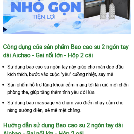
Bao
Công dụng
an
của sản phẩm Bao cao su 2 ngón tay
cao
dài Aichao - Gai nổi lớn - Hộp 2 cái
toàn
su
2
Sử dụng bao cao su ngón tay này giúp cho màn dạo đầu
ngón
kích thích
Lazada
, bước vào cuộc "yêu" cuồng nhiệt
nhanh
, say mê.
tay
nhất
dài
Sản phẩm hỗ trợ tăng khoái cảm mang tới làn gió mới chốn
Aichao
phòng the
dịch
, giúp tăng thêm tình yêu đôi lứa.
vụ
Sử dụng bao massage
Úc
và chạm vào điểm nhạy cảm cho
nàng sướng điên
hỗ
,
mua
sẽ mê mệt chàng.
trợ
hàng
Hướng dẫn sử dụng Bao cao su 2 ngón tay dài
Aichao - Gai nổi lớn - Hộp 2 cái