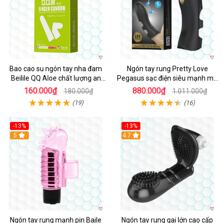
Bao cao su ngón tay nha đam
Ngón tay rung Pretty Love
Beilile QQ Aloe chất lượng an
Pegasus sạc điện siêu mạnh mê
toàn
ly
160.000₫
880.000₫
180.000₫
1.011.000₫
(19)
(16)
-13%
-13%
5
Hot
4.7
Ngón tay rung mạnh pin Baile
Ngón tay rung gai lớn cao cấp