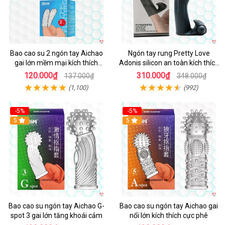
Bao cao su 2 ngón tay Aichao
Ngón tay rung Pretty Love
gai lớn mềm mại kích thích
Adonis silicon an toàn kích thích
thăng hoa
cực khoái
120.000₫
310.000₫
137.000₫
348.000₫
(1,100)
(992)
-5%
-5%
Hot
5
Hot
5
Bao cao su ngón tay Aichao G-
Bao cao su ngón tay Aichao gai
spot 3 gai lớn tăng khoái cảm
nổi lớn kích thích cực phê