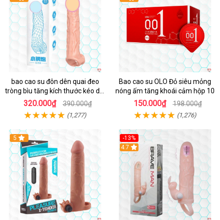
bao cao su đôn dên quai đeo
Bao cao su OLO Đỏ siêu mỏng
tròng bìu tăng kích thước kéo dài
nóng ấm tăng khoái cảm hộp 10
thời gian
320.000₫
150.000₫
390.000₫
198.000₫
(1,277)
(1,276)
Hot
5
-13%
Hot
4.7