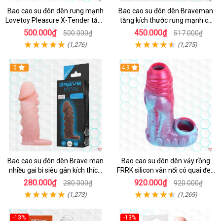
Bao cao su đôn dên rung mạnh
Bao cao su đôn dên Braveman
Lovetoy Pleasure X-Tender tăng
tăng kích thước rung mạnh có
kích cỡ, siêu sướng
quai đeo hấp dẫn
500.000₫
450.000₫
500.000₫
517.000₫
(1,276)
(1,275)
5
4.9
Bao cao su đôn dên Brave man
Bao cao su đôn dên vảy rồng
nhiều gai bi siêu gân kích thích
FRRK silicon vân nổi có quai đeo
cực mạnh
bìu tăng khoái cảm
280.000₫
920.000₫
280.000₫
920.000₫
(1,273)
(1,269)
-13%
-13%