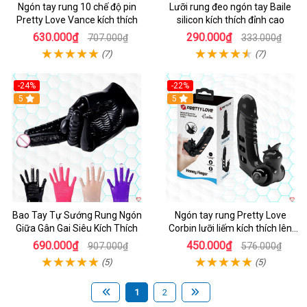
Ngón tay rung 10 chế độ pin
Lưỡi rung đeo ngón tay Baile
Pretty Love Vance kích thích
silicon kích thích đỉnh cao
630.000₫
290.000₫
707.000₫
333.000₫
(7)
(7)
-24%
-22%
5
5
Bao Tay Tự Sướng Rung Ngón
Ngón tay rung Pretty Love
Giữa Gân Gai Siêu Kích Thích
Corbin lưỡi liếm kích thích lên
đỉnh
690.000₫
450.000₫
907.000₫
576.000₫
(5)
(5)
1
2