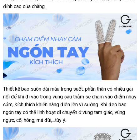
tay
đỉnh cao
khuyến
của chàng.
giả
dài
mãi
Aichao
Thiết kế bao suôn dài màu trong suốt
Mỹ
, phần thân có nhiều gai
Bao
nổi
cao
đại
để khi đi vào trong vùng sâu thẳm
bảng
sẽ chạm vào điểm nhạy
su
cảm
lý
tiki
, kích thích khiến nàng điên lên vì sướng
giá
địa
.
giảm
Khi đeo bao
2
ngón tay
ở
có thể linh hoạt di chuyển ở vùng tam giác
chỉ
giá
vận
, vùng
ngón
ngực
Pháp
, cổ
mua
, hông
đâu
lớn
, má đùi,...tùy ý.
chuyển
tay
hàng
dài
Aichao