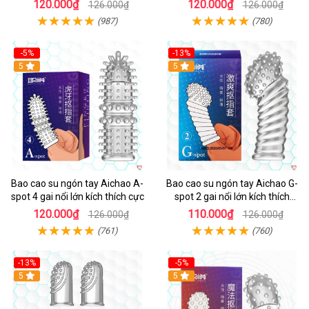
120.000₫
120.000₫
126.000₫
126.000₫
(987)
(780)
-5%
-13%
Hot
5
Hot
5
Bao cao su ngón tay Aichao A-
Bao cao su ngón tay Aichao G-
spot 4 gai nổi lớn kích thích cực
spot 2 gai nổi lớn kích thích
mạnh mẽ
120.000₫
110.000₫
126.000₫
126.000₫
(761)
(760)
-13%
-5%
Hot
5
Hot
5