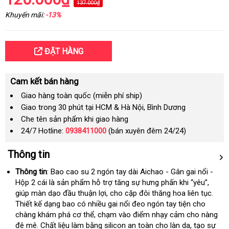
137.000₫
Khuyến mãi:
-13%
ĐẶT HÀNG
Cam kết bán hàng
Giao hàng toàn quốc (miễn phí ship)
Giao trong 30 phút tại HCM & Hà Nội, Bình Dương
Che tên sản phẩm khi giao hàng
24/7 Hotline:
0938411000
(bán xuyên đêm 24/24)
Thông tin
Thông tin
: Bao cao su 2 ngón tay dài Aichao - Gân gai nổi -
Hộp 2 cái là sản phẩm hỗ trợ tăng sự hưng phấn khi “yêu”
tham
,
giúp màn dạo đầu thuận lợi
chất
, cho cặp đôi thăng hoa liên tục
khảo
miễn
.
Thiết kế dạng bao có nhiều gai nổi đeo ngón tay tiện cho
lượng
phí
chàng khám phá cơ thể
nhập
, chạm vào điểm nhạy cảm cho nàng
đê mê
phân
. Chất liệu làm bằng silicon an toàn cho làn da
khẩu
vệ
, tạo sự