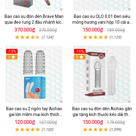
Bao cao su đôn dên Brave Man
Bao cao su OLO 0.01 Đen siêu
quai đeo rung 2 đầu nhánh kích
mỏng hương vani hộp 10 cái an
thích mạnh
toàn thoải mái
370.000₫
150.000₫
370.000₫
189.000₫
(1,134)
(1,129)
-13%
-16%
Hot
5
5
Bao cao su 2 ngón tay Aichao
Bao cao su đôn dên Aichao gân
gai lớn mềm mại kích thích
gai tăng kích thước kéo dài thời
thăng hoa
gian
120.000₫
150.000₫
137.000₫
179.000₫
(1,100)
(1,099)