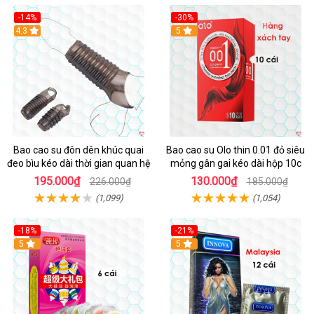
-14%
-30%
4.3
5
Bao cao su đôn dên khúc quai
Bao cao su Olo thin 0.01 đỏ siêu
đeo bìu kéo dài thời gian quan hệ
mỏng gân gai kéo dài hộp 10c
195.000₫
130.000₫
226.000₫
185.000₫
(1,099)
(1,054)
-18%
-21%
Hot
5
Hot
5