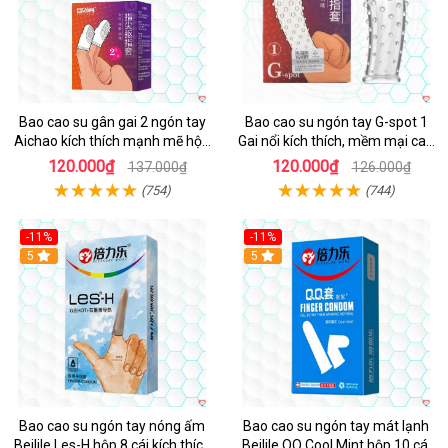
Bao cao su gân gai 2 ngón tay
Bao cao su ngón tay G-spot 1
Aichao kích thích mạnh mẽ hộp
Gai nổi kích thích, mềm mại cao
2 cái
cấp
120.000₫
120.000₫
137.000₫
126.000₫
(754)
(744)
-11%
-11%
5
5
Bao cao su ngón tay nóng ấm
Bao cao su ngón tay mát lạnh
Beilile Les-H hộp 8 cái kích thích
Beilile QQ Cool Mint hộp 10 cái