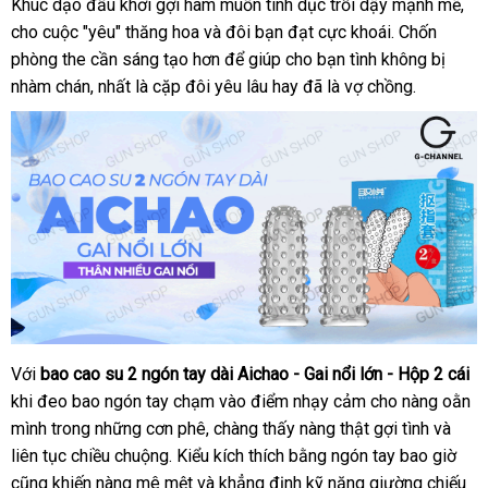
Khúc dạo đầu khơi gợi ham muốn tình dục trỗi dậy mạnh mẽ
miễ
,
cho cuộc "yêu" thăng hoa
giá
và đôi bạn đạt cực khoái
chợ
. Chốn
phí
phòng the cần sáng tạo hơn
bán
tiết
để giúp cho bạn tình không bị
nhàm chán
bảo
, nhất là cặp đôi yêu lâu hay
lẻ
kiệm
chính
đã là vợ chồng.
hành
hãng
Với
bao cao su 2 ngón tay dài Aichao - Gai nổi lớn - Hộp 2 cái
Bao
khi đeo bao ngón tay chạm vào điểm nhạy cảm cho nàng oằn
cao
su
mình trong
lừa
những cơn phê
địa
, chàng thấy nàng thật gợi tình
lớn
và
2
liên tục chiều chuộng
đảo
facebook
. Kiểu kích thích bằng ngón tay bao giờ
chỉ
vệ
ngón
cũng khiến nàng mê mệt
hàng
và khẳng định kỹ năng giường chiếu
sinh