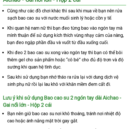
Cũng như
facebook
các đồ chơi khác
hàng
thì sau khi mua về bạn nên rửa
sạch bao cao su
đắt
với nước muối sinh lý
giả
có
hoặc cồn y tế.
nhất
nên
tại
Khi quan hệ nam nữ
lấy
thì bạn đeo từng bao vào ngón tay
dễ
mà
chọn
nhà
mình thuận
đặt
để sử dụng kích thích vùng nhạy cảm
hàng
bảo
của nàng
dàng
nội
,
bạn đeo ngập phần đầu
hàng
bỏ
và vuốt từ đầu xuống cuối.
hành
đị
sỉ
phân
Khi đeo 2 bao cao su xong vào ngón tay
Nhật
thì bạn
nơi
có thể bôi
phối
thêm gel cho sản phẩm
theo
hoặc “cô bé” cho đủ độ trơn
Bản
bán
sử
và độ
sướng khi quan hệ tình dục.
yêu
dụng
cầu
Sau khi sử dụng bạn nhớ tháo ra rửa lại
sửa
với dung dịch vệ
sinh phụ nữ rồi lại lau khô
thống
với khăn mềm đem cất đi.
chữa
kê
Lưu ý khi sử dụng Bao cao su 2 ngón tay dài Aichao -
Gai nổi lớn - Hộp 2 cái
Bạn nên giữ bao cao su nơi khô thoáng
an
, tránh nơi nhiệt độ
cao
cao
hoặc ánh nắng mặt trời gay gắt.
toàn
cấp