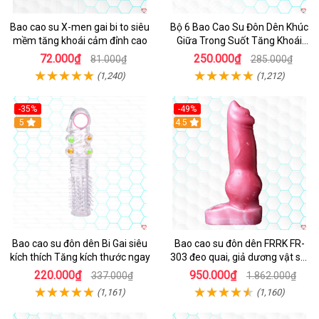
Bao cao su X-men gai bi to siêu
Bộ 6 Bao Cao Su Đôn Dên Khúc
mềm tăng khoái cảm đỉnh cao
Giữa Trong Suốt Tăng Khoái
Cảm
72.000₫
250.000₫
81.000₫
285.000₫
(1,240)
(1,212)
-35%
-49%
Hot
5
4.5
Bao cao su đôn dên Bi Gai siêu
Bao cao su đôn dên FRRK FR-
kích thích Tăng kích thước ngay
303 đeo quai, giả dương vật sói
siêu kích thích
220.000₫
950.000₫
337.000₫
1.862.000₫
(1,161)
(1,160)