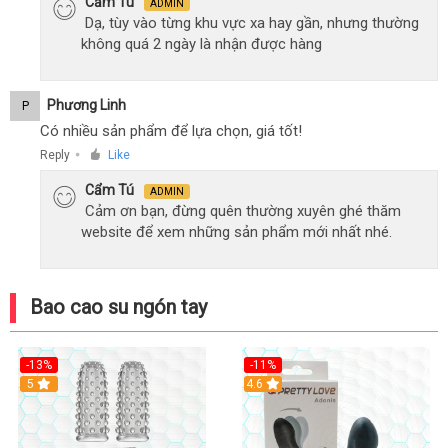
Cẩm Tú
ADMIN
Dạ, tùy vào từng khu vực xa hay gần, nhưng thường
không quá 2 ngày là nhận được hàng
Phương Linh
P
Có nhiều sản phẩm để lựa chọn, giá tốt!
Reply
Like
●
Cẩm Tú
ADMIN
Cảm ơn bạn, đừng quên thường xuyên ghé thăm
website để xem những sản phẩm mới nhất nhé.
Bao cao su ngón tay
-13%
-11%
Hot
5
4.6