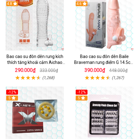
Hot
4.8
4.6
Bao cao su đôn dên rung kích
Bao cao su đôn dên Baile
thích tăng khoái cảm Aichao
Braveman rung điểm G 14.5cm
Cam
kích thích
290.000₫
390.000₫
333.000₫
448.000₫
(1,268)
(1,267)
-12%
-12%
Hot
5
5