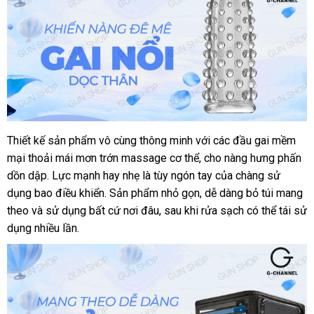
Thiết kế sản phẩm vô cùng thông minh
tận
với
mới
các đầu gai mềm
Bao
mại thoải mái mơn trớn massage cơ thể
cao
nơi
so
, cho nàng hưng phấn
nhất
su
dồn dập
thống
. Lực mạnh hay nhẹ là tùy ngón tay
sánh
Lazada
của chàng sử
2
dụng bao điều khiển
kê
đánh
. Sản phẩm nhỏ gọn
online
, dễ dàng bỏ túi mang
ngón
theo
Pháp
và sử dụng
hàng
bất cứ nơi đâu
giá
nhập
, sau khi rửa sạch
địa
có thể tái sử
tay
dụng nhiều lần.
Hiệu
khẩu
chỉ
dài
Aichao