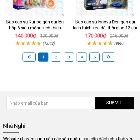
Bao cao su Runbo gân gai lớn
Bao cao su Innova Đen gân gai
hộp 6 siêu mỏng kích thích
kích thích kéo dài thời gian 12 cái
mạnh
140.000₫
170.000₫
170.000₫
215.000₫
(1,042)
(999)
1
2
3
4
5
SUBMIT
Nhà Nghỉ
Website chuyên cung cấp các sản phẩm cao cấp dành cho tình yêu