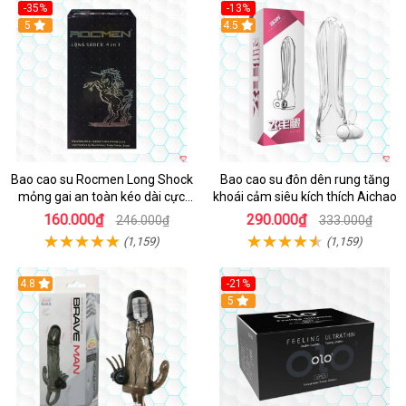
-35%
-13%
Hot
5
4.5
Bao cao su Rocmen Long Shock
Bao cao su đôn dên rung tăng
mỏng gai an toàn kéo dài cực
khoái cảm siêu kích thích Aichao
khoái hộp 12
160.000₫
290.000₫
246.000₫
333.000₫
(1,159)
(1,159)
4.8
-21%
Hot
5