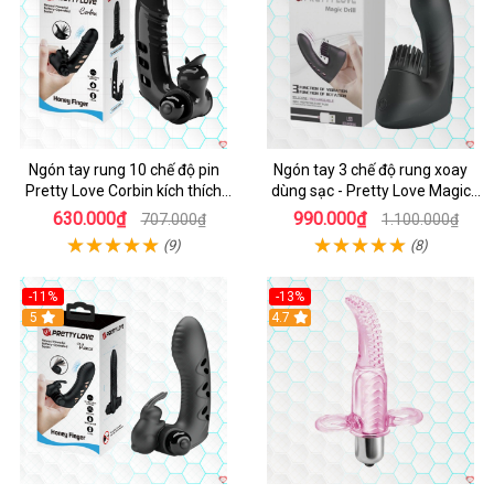
Ngón tay rung 10 chế độ pin
Ngón tay 3 chế độ rung xoay
Pretty Love Corbin kích thích
dùng sạc - Pretty Love Magic
mạnh
Drill
630.000₫
990.000₫
707.000₫
1.100.000₫
(9)
(8)
-11%
-13%
5
Hot
4.7