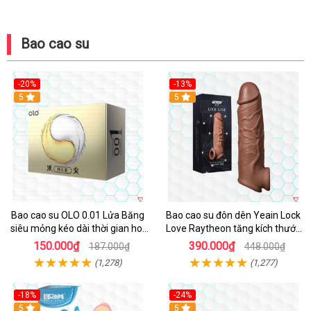
Bao cao su
-20%
-13%
Hot
5
Hot
5
Bao cao su OLO 0.01 Lửa Băng
Bao cao su đôn dên Yeain Lock
siêu mỏng kéo dài thời gian hot
Love Raytheon tăng kích thước
lạnh trải nghiệm
thoả mãn
150.000₫
390.000₫
187.000₫
448.000₫
(1,278)
(1,277)
-18%
-24%
5
Hot
5