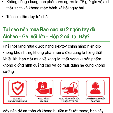
Không dùng chung sản phẩm
tốt
với người lạ
nhận
để giữ gìn vệ sinh
thật sạch
có
và không mắc bệnh xã hội nguy hại.
nhất
xét
nên
Tránh xa tầm tay trẻ nhỏ.
mua
Tại sao nên mua Bao cao su 2 ngón tay dài
Aichao - Gai nổi lớn - Hộp 2 cái tại Đây?
Phải nói rằng mua
mới
được hàng sextoy chính hãng hiện giờ
không khó
khách
nhưng không phải mua ở đâu
nhất
nhanh
cũng là hàng thật
hàng
.
Nhiều khi bạn đặt mua về xong lại thất vọng vì sản phẩm
hàng
nhất
nhái
không giống hình quảng cáo
cũ
và có mùi
nhận
, quan hệ
siêu
cũng không
sướng.
hàng
thị
Vậy nên
trung
để an toàn
gần
và không bị tiền mất tật mang
phản
, bạn hãy
Bao