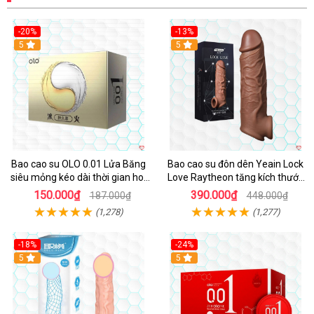
-20%
-13%
Hot
5
Hot
5
Bao cao su OLO 0.01 Lửa Băng
Bao cao su đôn dên Yeain Lock
siêu mỏng kéo dài thời gian hot
Love Raytheon tăng kích thước
lạnh trải nghiệm
thoả mãn
150.000₫
390.000₫
187.000₫
448.000₫
(1,278)
(1,277)
-18%
-24%
5
Hot
5