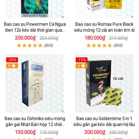
Bao cao su Powermen Cá Ngựa
Bao cao su Romax Pure Black
Đen 12s kéo dài thời gian quan
siêu mỏng 12 cái an toàn êm ái
hệ an toàn
200.000₫
180.000₫
253.000₫
214.000₫
(809)
(809)
-26%
-15%
5
5
Bao cao su Oshiniko siêu mỏng
Bao cao su Goldentime 3 in 1
gân gai Nhật Bản hộp 12 chiếc
siêu gân gai kéo dài quan hệ lâu
chất lượng cao
130.000₫
200.000₫
175.000₫
235.000₫