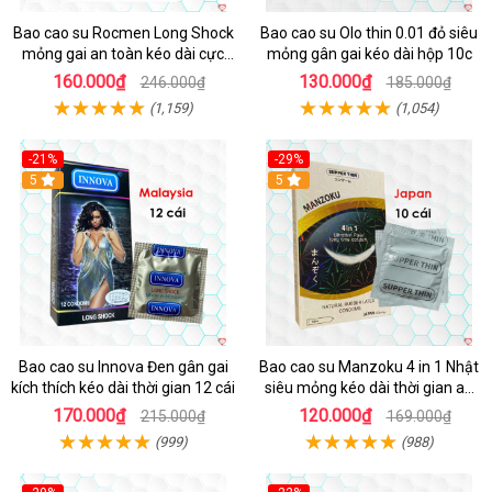
Bao cao su Rocmen Long Shock
Bao cao su Olo thin 0.01 đỏ siêu
mỏng gai an toàn kéo dài cực
mỏng gân gai kéo dài hộp 10c
khoái hộp 12
160.000₫
130.000₫
246.000₫
185.000₫
(1,159)
(1,054)
-21%
-29%
Hot
5
5
Bao cao su Innova Đen gân gai
Bao cao su Manzoku 4 in 1 Nhật
kích thích kéo dài thời gian 12 cái
siêu mỏng kéo dài thời gian an
toàn
170.000₫
120.000₫
215.000₫
169.000₫
(999)
(988)