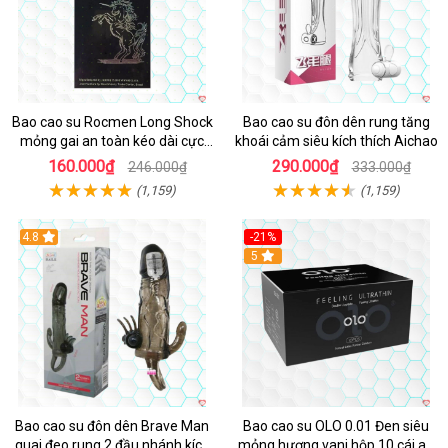
Bao cao su Rocmen Long Shock
Bao cao su đôn dên rung tăng
mỏng gai an toàn kéo dài cực
khoái cảm siêu kích thích Aichao
khoái hộp 12
160.000₫
290.000₫
246.000₫
333.000₫
(1,159)
(1,159)
4.8
-21%
Hot
5
Bao cao su đôn dên Brave Man
Bao cao su OLO 0.01 Đen siêu
quai đeo rung 2 đầu nhánh kích
mỏng hương vani hộp 10 cái an