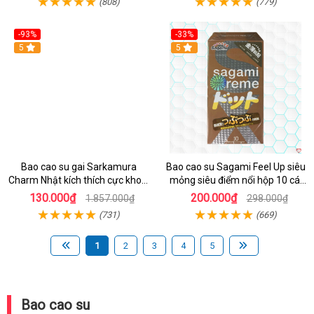
(808)
(779)
-93%
-33%
5
Hot
5
Bao cao su gai Sarkamura
Bao cao su Sagami Feel Up siêu
Charm Nhật kích thích cực khoái
mỏng siêu điểm nổi hộp 10 cái
an toàn
an toàn
130.000₫
200.000₫
1.857.000₫
298.000₫
(731)
(669)
1
2
3
4
5
Bao cao su