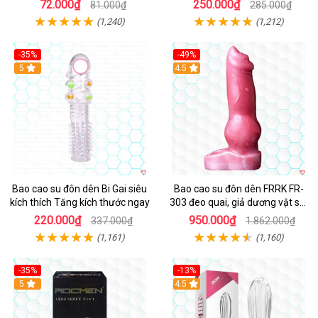
Cảm
72.000₫
250.000₫
81.000₫
285.000₫
(1,240)
(1,212)
-35%
-49%
Hot
5
4.5
Bao cao su đôn dên Bi Gai siêu
Bao cao su đôn dên FRRK FR-
kích thích Tăng kích thước ngay
303 đeo quai, giả dương vật sói
siêu kích thích
220.000₫
950.000₫
337.000₫
1.862.000₫
(1,161)
(1,160)
-35%
-13%
Hot
5
4.5