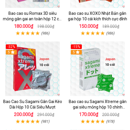
Bao cao su Romax 3D siêu
Bao cao su XOXO Nhật Bản gân
mỏng gân gai an toàn hộp 12 cái
gai hộp 10 cái kích thích cực đỉnh
giá tốt
180.000₫
150.000₫
198.000₫
189.000₫
(986)
(986)
-32%
-15%
5
5
Bao Cao Su Sagami Gân Gai Kéo
Bao cao su Sagami Xtreme gân
Dài Hộp 10 Cái Siêu Mượt
gai siêu mỏng hộp 10 chính
hãng
200.000₫
170.000₫
294.000₫
200.000₫
(981)
(978)