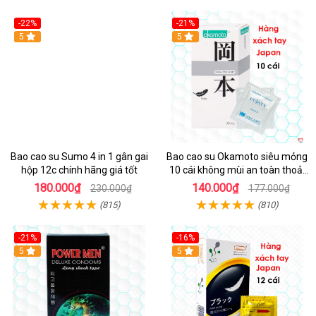
-22%
-21%
5
5
Bao cao su Sumo 4 in 1 gân gai
Bao cao su Okamoto siêu mỏng
hộp 12c chính hãng giá tốt
10 cái không mùi an toàn thoải
mái
180.000₫
140.000₫
230.000₫
177.000₫
(815)
(810)
-21%
-16%
5
5