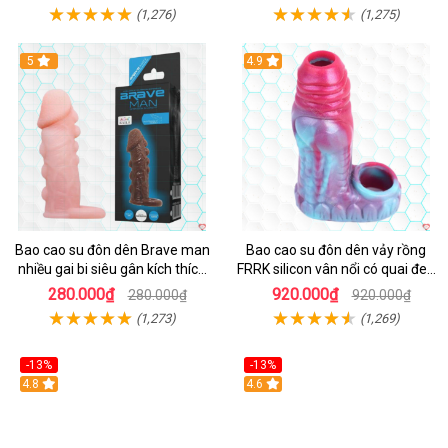
(1,276)
(1,275)
5
4.9
Bao cao su đôn dên Brave man
Bao cao su đôn dên vảy rồng
nhiều gai bi siêu gân kích thích
FRRK silicon vân nổi có quai đeo
cực mạnh
bìu tăng khoái cảm
280.000₫
920.000₫
280.000₫
920.000₫
(1,273)
(1,269)
-13%
-13%
Hot
4.8
4.6