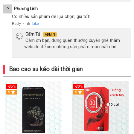
Phương Linh
P
Có nhiều sản phẩm để lựa chọn, giá tốt!
Reply
Like
●
Cẩm Tú
ADMIN
Cảm ơn bạn, đừng quên thường xuyên ghé thăm
website để xem những sản phẩm mới nhất nhé.
Bao cao su kéo dài thời gian
-35%
-30%
Hot
5
5