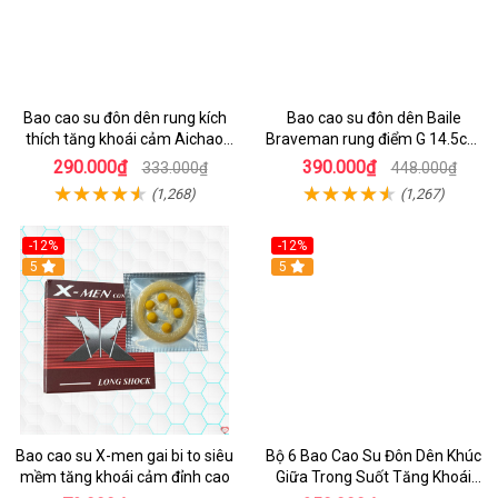
Bao cao su đôn dên rung kích
Bao cao su đôn dên Baile
thích tăng khoái cảm Aichao
Braveman rung điểm G 14.5cm
Cam
kích thích
290.000₫
390.000₫
333.000₫
448.000₫
(1,268)
(1,267)
-12%
-12%
Hot
5
5
Bao cao su X-men gai bi to siêu
Bộ 6 Bao Cao Su Đôn Dên Khúc
mềm tăng khoái cảm đỉnh cao
Giữa Trong Suốt Tăng Khoái