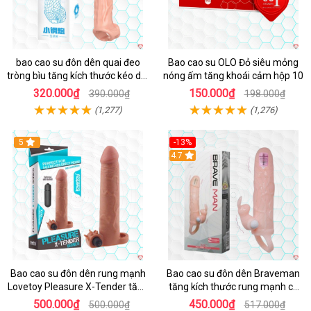
bao cao su đôn dên quai đeo
Bao cao su OLO Đỏ siêu mỏng
tròng bìu tăng kích thước kéo dài
nóng ấm tăng khoái cảm hộp 10
thời gian
320.000₫
150.000₫
390.000₫
198.000₫
(1,277)
(1,276)
Hot
5
-13%
Hot
4.7
Bao cao su đôn dên rung mạnh
Bao cao su đôn dên Braveman
Lovetoy Pleasure X-Tender tăng
tăng kích thước rung mạnh có
kích cỡ, siêu sướng
quai đeo hấp dẫn
500.000₫
450.000₫
500.000₫
517.000₫