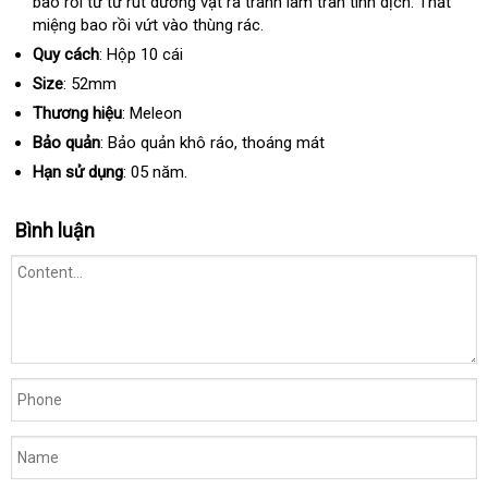
bao rồi từ từ rút dương vật ra tránh làm tràn tinh dịch
trộm
giá
. Thắt
miệng bao rồi vứt vào thùng rác.
rẻ
Quy cách
: Hộp 10 cái
Size
: 52mm
Thương hiệu
: Meleon
Bảo quản
: Bảo quản khô ráo
địa
, thoáng mát
chỉ
Hạn sử dụng
: 05 năm.
Bình luận