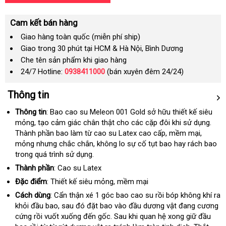
Cam kết bán hàng
Giao hàng toàn quốc (miễn phí ship)
Giao trong 30 phút tại HCM & Hà Nội, Bình Dương
Che tên sản phẩm khi giao hàng
24/7 Hotline:
0938411000
(bán xuyên đêm 24/24)
Thông tin
Thông tin
: Bao cao su Meleon 001 Gold sở hữu thiết kế siêu
mỏng
nhanh
, tạo cảm giác chân thật cho các cặp đôi khi sử dụng
tư
.
Thành phần bao làm từ cao su Latex cao cấp
nhất
cũ
, mềm mại
vệ
,
vấn
mỏng
kiểm
nhưng chắc chắn
cửa
, không lo sự cố tụt bao hay rách bao
sinh
trong quá trình sử dụng.
tra
hàng
Thành phần
: Cao su Latex
Đặc điểm
: Thiết kế siêu mỏng
phân
, mềm mại
phối
Cách dùng
: Cẩn thận xé 1 góc bao cao su rồi bóp không khí ra
khỏi đầu bao
đăng
, sau đó đặt bao vào đầu dương vật đang cương
cứng rồi vuốt xuống đến gốc
ký
ăn
. Sau khi quan hệ xong giữ đầu