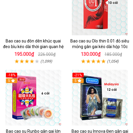
Bao cao su đôn dên khúc quai
Bao cao su Olo thin 0.01 đỏ siêu
đeo bìu kéo dài thời gian quan hệ
mỏng gân gai kéo dài hộp 10c
195.000₫
130.000₫
226.000₫
185.000₫
(1,099)
(1,054)
-18%
-21%
Hot
5
Hot
5
Bao cao su Runbo gân gai lớn
Bao cao su Innova Đen gân gai