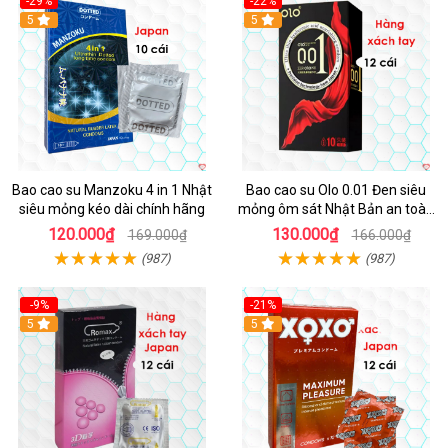
-29%
-22%
5
5
Bao cao su Manzoku 4 in 1 Nhật
Bao cao su Olo 0.01 Đen siêu
siêu mỏng kéo dài chính hãng
mỏng ôm sát Nhật Bản an toàn
10c
120.000₫
130.000₫
169.000₫
166.000₫
(987)
(987)
-9%
-21%
5
5