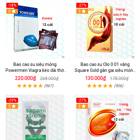
-18%
-27%
5
5
Bao cao su siêu mỏng
Bao cao su Olo 0.01 vàng
Powermen Viagra kéo dài thời
Square Gold gân gai siêu mỏng
gian chống xuất tinh sớm
kéo dài thời gian an toàn
220.000₫
130.000₫
268.000₫
178.000₫
(967)
(906)
-29%
-27%
5
5