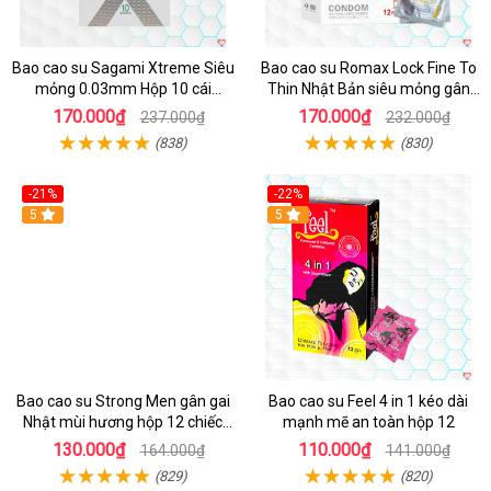
Bao cao su Sagami Xtreme Siêu
Bao cao su Romax Lock Fine To
mỏng 0.03mm Hộp 10 cái
Thin Nhật Bản siêu mỏng gân
Khuyến mãi
gai hộp 12
170.000₫
170.000₫
237.000₫
232.000₫
(838)
(830)
-21%
-22%
5
Hot
5
Bao cao su Strong Men gân gai
Bao cao su Feel 4 in 1 kéo dài
Nhật mùi hương hộp 12 chiếc
mạnh mẽ an toàn hộp 12
kích thích
130.000₫
110.000₫
164.000₫
141.000₫
(829)
(820)