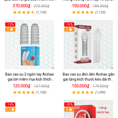
thích mạnh
toàn thoải mái
370.000₫
150.000₫
370.000₫
189.000₫
(1,134)
(1,129)
-13%
-16%
Hot
5
5
Bao cao su 2 ngón tay Aichao
Bao cao su đôn dên Aichao gân
gai lớn mềm mại kích thích
gai tăng kích thước kéo dài thời
thăng hoa
gian
120.000₫
150.000₫
137.000₫
179.000₫
(1,100)
(1,099)
-14%
-30%
4.3
5