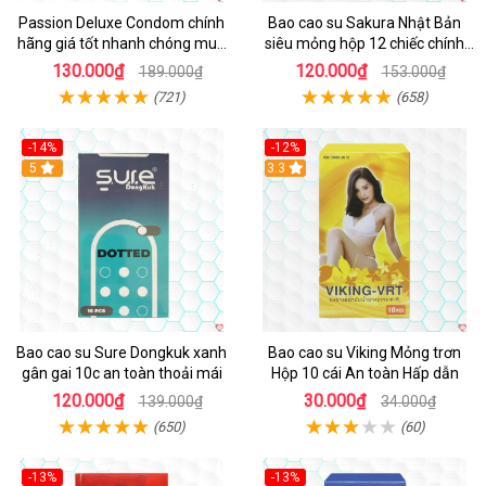
Passion Deluxe Condom chính
Bao cao su Sakura Nhật Bản
hãng giá tốt nhanh chóng mua
siêu mỏng hộp 12 chiếc chính
ngay
hãng
130.000₫
120.000₫
189.000₫
153.000₫
(721)
(658)
-14%
-12%
5
Hot
3.3
Bao cao su Sure Dongkuk xanh
Bao cao su Viking Mỏng trơn
gân gai 10c an toàn thoải mái
Hộp 10 cái An toàn Hấp dẫn
120.000₫
30.000₫
139.000₫
34.000₫
(650)
(60)
-13%
-13%