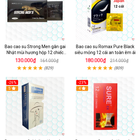
Bao cao su Strong Men gân gai
Bao cao su Romax Pure Black
Nhật mùi hương hộp 12 chiếc
siêu mỏng 12 cái an toàn êm ái
kích thích
130.000₫
180.000₫
164.000₫
214.000₫
(829)
(809)
-26%
-23%
5
4