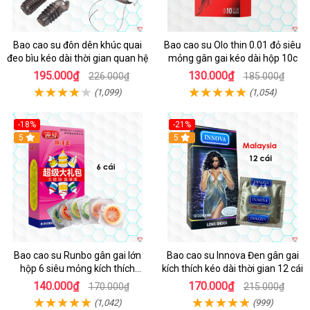
Bao cao su đôn dên khúc quai
Bao cao su Olo thin 0.01 đỏ siêu
đeo bìu kéo dài thời gian quan hệ
mỏng gân gai kéo dài hộp 10c
195.000₫
130.000₫
226.000₫
185.000₫
(1,099)
(1,054)
-18%
-21%
Hot
5
Hot
5
Bao cao su Runbo gân gai lớn
Bao cao su Innova Đen gân gai
hộp 6 siêu mỏng kích thích
kích thích kéo dài thời gian 12 cái
mạnh
140.000₫
170.000₫
170.000₫
215.000₫
(1,042)
(999)