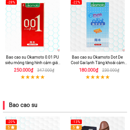
-28%
-22%
Bao cao su Okamoto 0.01 PU
Bao cao su Okamoto Dot De
siêu mỏng tàng hình cảm giác
Cool Gai lạnh Tăng khoái cảm
thật hộp 4 cái
Kéo dài
250.000₫
180.000₫
347.000₫
230.000₫
Bao cao su
-20%
-13%
Hot
5
Hot
5