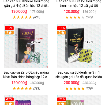
Bao cao su Oshiniko siêu mỏng
Bao cao su Sure Đỏ siêu mỏng
gân gai Nhật Bản hộp 12 chiếc
trơn mịn hộp 12 cái giá tốt
chất lượng cao
130.000₫
120.000₫
175.000₫
156.000₫
(808)
(805)
-36%
-15%
5
5
Bao cao su Zero O2 siêu mỏng
Bao cao su Goldentime 3 in 1
Nhật Bản chính hãng hộp 12 cái
siêu gân gai kéo dài quan hệ lâu
an toàn thoải mái
120.000₫
200.000₫
187.000₫
235.000₫
(783)
(779)
-17%
-20%
5
5