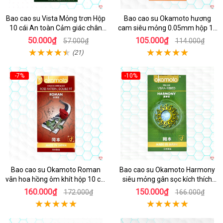
Bao cao su Vista Mỏng trơn Hộp
Bao cao su Okamoto hương
10 cái An toàn Cảm giác chân
cam siêu mỏng 0.05mm hộp 10
thật
cái thoải mái an toàn
50.000₫
105.000₫
57.000₫
114.000₫
(21)
-7%
-10%
Bao cao su Okamoto Roman
Bao cao su Okamoto Harmony
vân hoa hồng ôm khít hộp 10 cái
siêu mỏng gân sọc kích thích
siêu mỏng
tăng khoái cảm hộp 10
160.000₫
150.000₫
172.000₫
166.000₫