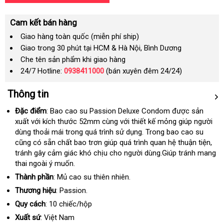
Cam kết bán hàng
Giao hàng toàn quốc (miễn phí ship)
Giao trong 30 phút tại HCM & Hà Nội, Bình Dương
Che tên sản phẩm khi giao hàng
24/7 Hotline:
0938411000
(bán xuyên đêm 24/24)
Thông tin
Đặc điểm
: Bao cao su Passion Deluxe Condom
quà
được sản
xuất
ở
với kích thước 52mm cùng
Lazada
với thiết kế mỏng giúp người
tặng
dùng thoải mái trong
đâu
nhận
quá trình sử dụng
bỏ
. Trong bao cao su
rẻ
cũng có sẵn chất bao trơn giúp
uy
xét
địa
quá trình quan hệ thuận tiện
sỉ
nhất
bảo
,
tránh gây cảm giác khó chịu cho người dùng.Giúp tránh mang
tín
chỉ
hàn
thai ngoài ý muốn.
Thành phần
: Mủ cao su thiên nhiên.
Thương hiệu
: Passion.
Quy cách
: 10 chiếc/hộp
Xuất sứ
: Việt Nam