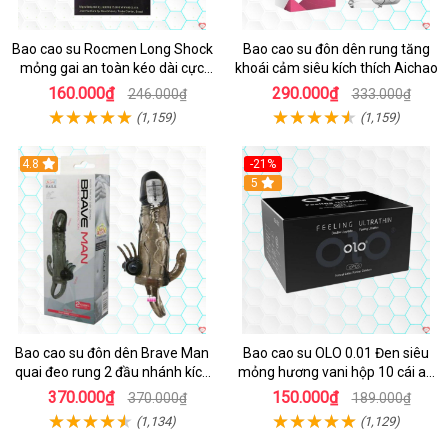
Bao cao su Rocmen Long Shock
Bao cao su đôn dên rung tăng
mỏng gai an toàn kéo dài cực
khoái cảm siêu kích thích Aichao
khoái hộp 12
160.000₫
290.000₫
246.000₫
333.000₫
(1,159)
(1,159)
4.8
-21%
Hot
5
Bao cao su đôn dên Brave Man
Bao cao su OLO 0.01 Đen siêu
quai đeo rung 2 đầu nhánh kích
mỏng hương vani hộp 10 cái an
thích mạnh
toàn thoải mái
370.000₫
150.000₫
370.000₫
189.000₫
(1,134)
(1,129)