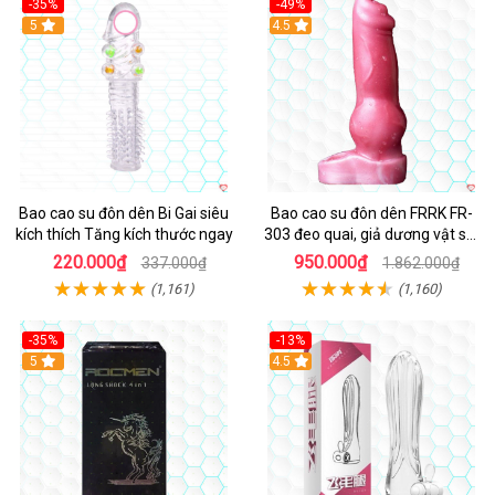
-35%
-49%
Hot
5
4.5
Bao cao su đôn dên Bi Gai siêu
Bao cao su đôn dên FRRK FR-
kích thích Tăng kích thước ngay
303 đeo quai, giả dương vật sói
siêu kích thích
220.000₫
950.000₫
337.000₫
1.862.000₫
(1,161)
(1,160)
-35%
-13%
Hot
5
4.5