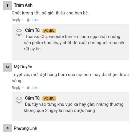
Trâm Anh
T
Chất lượng tốt, sẽ giới thiệu cho bạn bè.
Reply
Like
●
Cẩm Tú
ADMIN
Thanks Chị, website bên em luôn cập nhật những
sản phẩm bán chạy nhất đề xuất cho người mua nên
rất uy tín.
Mỹ Duyên
M
Tuyệt vời, mới đặt hàng hôm qua mà hôm nay đã nhận được
hàng.
Reply
Like
●
Cẩm Tú
ADMIN
Dạ, tùy vào từng khu vực xa hay gần, nhưng thường
không quá 2 ngày là nhận được hàng
Phương Linh
P