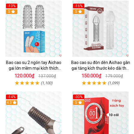
-13%
-16%
Hot
5
5
Bao cao su 2 ngón tay Aichao
Bao cao su đôn dên Aichao gân
gai lớn mềm mại kích thích
gai tăng kích thước kéo dài thời
thăng hoa
gian
120.000₫
150.000₫
137.000₫
179.000₫
(1,100)
(1,099)
-14%
-30%
4.3
5