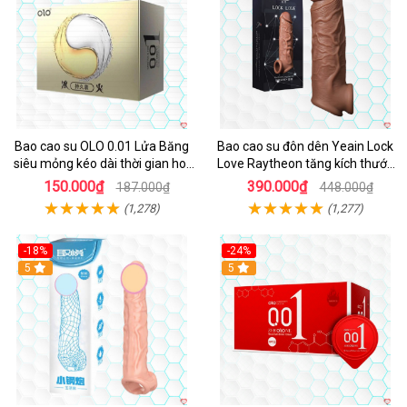
Bao cao su OLO 0.01 Lửa Băng
Bao cao su đôn dên Yeain Lock
siêu mỏng kéo dài thời gian hot
Love Raytheon tăng kích thước
lạnh trải nghiệm
thoả mãn
150.000₫
390.000₫
187.000₫
448.000₫
(1,278)
(1,277)
-18%
-24%
5
Hot
5