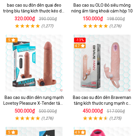
bao cao su đôn dên quai đeo
Bao cao su OLO Đỏ siêu mỏng
tròng bìu tăng kích thước kéo dài
nóng ấm tăng khoái cảm hộp 10
thời gian
320.000₫
150.000₫
390.000₫
198.000₫
(1,277)
(1,276)
Hot
5
-13%
Hot
4.7
Bao cao su đôn dên rung mạnh
Bao cao su đôn dên Braveman
Lovetoy Pleasure X-Tender tăng
tăng kích thước rung mạnh có
kích cỡ, siêu sướng
quai đeo hấp dẫn
500.000₫
450.000₫
500.000₫
517.000₫
(1,276)
(1,275)
5
4.9