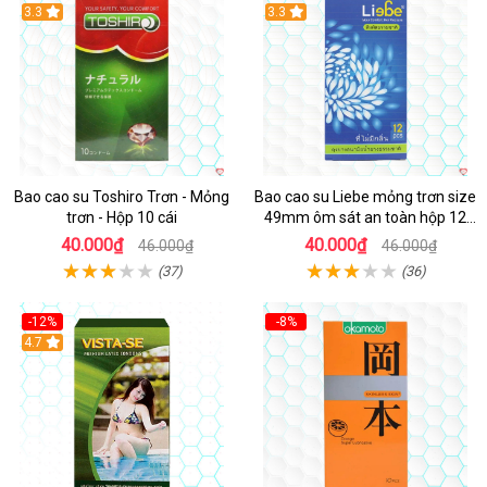
Hot
3.3
Hot
3.3
Bao cao su Toshiro Trơn - Mỏng
Bao cao su Liebe mỏng trơn size
trơn - Hộp 10 cái
49mm ôm sát an toàn hộp 12
cái
40.000₫
40.000₫
46.000₫
46.000₫
(37)
(36)
-12%
-8%
Hot
4.7