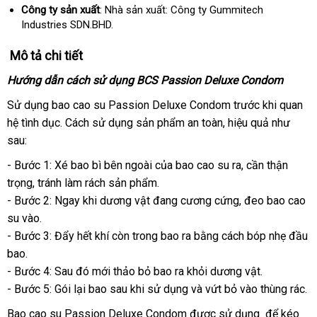
Công ty sản xuất
: Nhà sản xuất: Công ty Gummitech
Industries SDN.BHD.
Mô tả chi tiết
Hướng dẫn cách sử dụng BCS Passion Deluxe Condom
Sử dụng bao cao su Passion Deluxe Condom trước khi quan
hệ tình dục
địa
. Cách sử dụng sản phẩm an toàn
giảm
, hiệu quả
giá
như
sau:
chỉ
giá
rẻ
- Bước 1: Xé bao bì bên ngoài
phân
của bao cao su ra
nước
, cần thận
trọng
hướng
, tránh làm rách sản phẩm.
phối
ngoài
- Bước 2: Ngay khi dương vật đang cương cứng
dẫn
nơi
, đeo bao cao
su vào.
nào
- Bước 3: Đẩy hết khí còn trong bao ra bằng cách bóp nhẹ đầu
bao.
- Bước 4: Sau đó mới thảo bỏ bao ra khỏi dương vật.
- Bước 5: Gói lại bao sau khi sử dụng
đại
và vứt bỏ vào thùng rác.
lý
Bao cao su Passion Deluxe Condom
sử
được sử dụng
nhận
để kéo