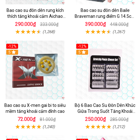
Bao cao su đôn dên rung kích
Bao cao su đôn dên Baile
thích tăng khoái cảm Aichao
Braveman rung điểm G 14.5cm
Cam
kích thích
290.000₫
390.000₫
333.000₫
448.000₫
(1,268)
(1,267)
-12%
-12%
Hot
5
5
Bao cao su X-men gai bi to siêu
Bộ 6 Bao Cao Su Đôn Dên Khúc
mềm tăng khoái cảm đỉnh cao
Giữa Trong Suốt Tăng Khoái
Cảm
72.000₫
250.000₫
81.000₫
285.000₫
(1,240)
(1,212)