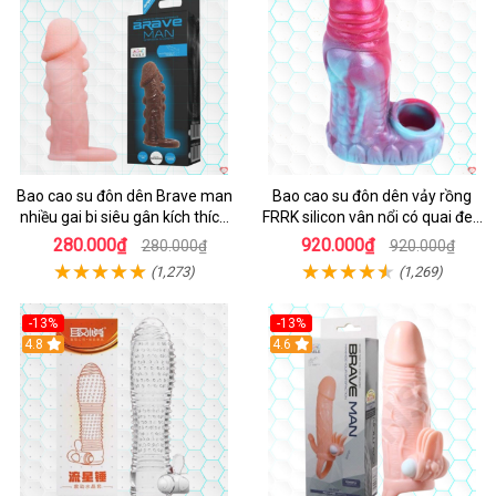
Bao cao su đôn dên Brave man
Bao cao su đôn dên vảy rồng
nhiều gai bi siêu gân kích thích
FRRK silicon vân nổi có quai đeo
cực mạnh
bìu tăng khoái cảm
280.000₫
920.000₫
280.000₫
920.000₫
(1,273)
(1,269)
-13%
-13%
Hot
4.8
4.6