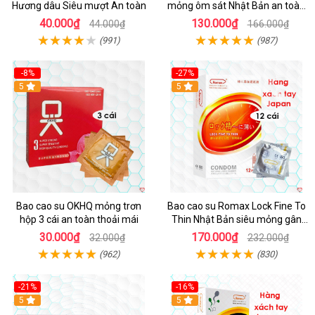
Hương dâu Siêu mượt An toàn
mỏng ôm sát Nhật Bản an toàn
10c
40.000₫
130.000₫
44.000₫
166.000₫
(991)
(987)
-8%
-27%
Hot
5
5
Bao cao su OKHQ mỏng trơn
Bao cao su Romax Lock Fine To
hộp 3 cái an toàn thoải mái
Thin Nhật Bản siêu mỏng gân
gai hộp 12
30.000₫
170.000₫
32.000₫
232.000₫
(962)
(830)
-21%
-16%
5
5