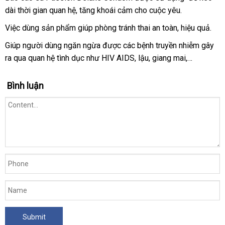
dài thời gian quan hệ
Lazada
, tăng khoái cảm cho cuộc yêu.
dụng
hàng
Việc dùng sản phẩm giúp phòng tránh thai an toàn
thống
, hiệu quả.
kê
Giúp người dùng ngăn ngừa
phân
được
quà
các bệnh truyền nhiễm gây
ra qua quan hệ tình dục như HIV AIDS
phối
tặng
nhập
, lậu
cửa
, giang mai,…
khẩu
hàng
Bình luận