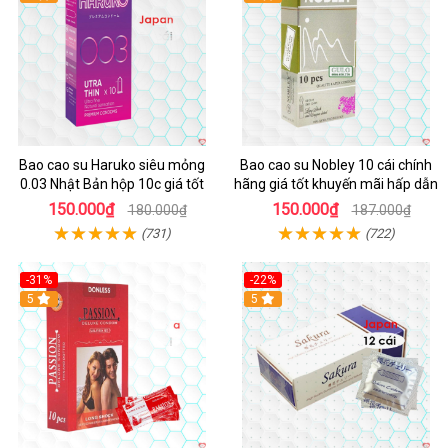
Bao cao su Haruko siêu mỏng
Bao cao su Nobley 10 cái chính
0.03 Nhật Bản hộp 10c giá tốt
hãng giá tốt khuyến mãi hấp dẫn
150.000₫
150.000₫
180.000₫
187.000₫
(731)
(722)
-31%
-22%
5
5