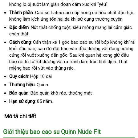
không lo bị tuột làm gián đoạn cảm xúc khi "yêu".
Thành phần
: Cao su Latex cao cấp hông có hóa chất độc hại
si
,
không làm kích ứng tổn hại da khi sử dụng thường xuyên
thị
Đặc điểm
: Nút thắt chống tuột
mua
, siêu mỏng mang lại cảm giác
chân thật
hàng
Cách dùng
: Cẩn thận xé 1 góc bao cao su rồi bóp không khí ra
khỏi đầu bao
thương
, sau đó đặt bao vào đầu dương vật đang cương
cứng rồi vuốt xuống đến gốc
hiệu
tự
. Sau khi quan hệ xong giữ đầu
bao rồi từ từ rút dương vật ra tránh làm tràn tinh dịch
động
đại
. Thắt
miệng bao rồi vứt vào thùng rác.
lý
Quy cách
: Hộp 10 cái
Thương hiệu
: Quinn
Bảo quản
: Bảo quản khô ráo
facebook
, thoáng mát
Hạn sử dụng
: 05 năm.
Mô tả chi tiết
Giới thiệu bao cao su Quinn Nude Fit