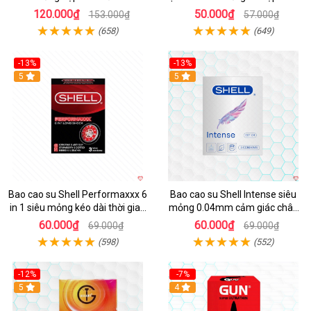
hãng
120.000₫
50.000₫
153.000₫
57.000₫
(658)
(649)
-13%
-13%
Hot
5
Hot
5
Bao cao su Shell Performaxxx 6
Bao cao su Shell Intense siêu
in 1 siêu mỏng kéo dài thời gian
mỏng 0.04mm cảm giác chân
hộp 3
thật hộp 3
60.000₫
60.000₫
69.000₫
69.000₫
(598)
(552)
-12%
-7%
Hot
5
Hot
4