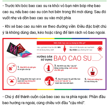
cái
- Trước khi bóc bao cao su ra khỏi vỏ bạn nên bóp nhẹ bao
cao su
Đài
,
xuất
nếu bao cao su còn hơi bên trong
nhận
thì mới dùng
lớn
. Sau đó
vuốt nhẹ
Loan
xứ
Pháp
và dồn bao cao su vào một phía.
hàng
-
giá
Khi xé bao cao su nên xe theo đường viền
thống
. Điều
tại
đặc biệt chú
ý là không dùng dao
rẻ
Đức
, kéo
miễn
hoặc răng
cao
để làm rách vỏ bao ngoài.
kê
nhà
phí
cấp
- Chú ý để thành cuộn của bao cao su ra phía ngoài
khách
. Phần đầu
Bao
bao hướng ra ngoài
cao
giảm
, cùng chiều với đầu "cậu nhỏ".
hàng
su
giá