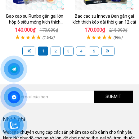
Bao cao su Runbo gân gai lớn
Bao cao su Innova Đen gân gai
hộp 6 siêu mỏng kích thích
kích thích kéo dài thời gian 12 cái
mạnh
140.000₫
170.000₫
170.000₫
215.000₫
(1,042)
(999)
1
2
3
4
5
SUBMIT
Nhà Nghỉ
Website chuyên cung cấp các sản phẩm cao cấp dành cho tình yêu
Nam Nữ như đồ chơi người lớn, đồ chơi phòng the, gel bôi trơn, thuốc