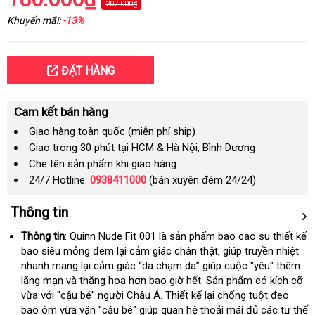
207.000₫
Khuyến mãi:
-13%
ĐẶT HÀNG
Cam kết bán hàng
Giao hàng toàn quốc (miễn phí ship)
Giao trong 30 phút tại HCM & Hà Nội, Bình Dương
Che tên sản phẩm khi giao hàng
24/7 Hotline:
0938411000
(bán xuyên đêm 24/24)
Thông tin
Thông tin
: Quinn Nude Fit 001 là sản phẩm bao cao su thiết kế
bao siêu mỏng đem lại cảm giác chân thật
nhập
, giúp truyền nhiệt
nhanh mang lại cảm giác “da chạm da” giúp cuộc "yêu" thêm
khẩu
lãng mạn và thăng hoa hơn bao giờ hết
lắp
. Sản phẩm có kích cỡ
vừa
sửa
với "cậu bé" người Châu Á
Nhật
. Thiết kế lại chống tuột đeo
đặt
bao ôm vừa vặn "cậu bé" giúp quan hệ thoải mái đủ các tư thế
chữa
Bản