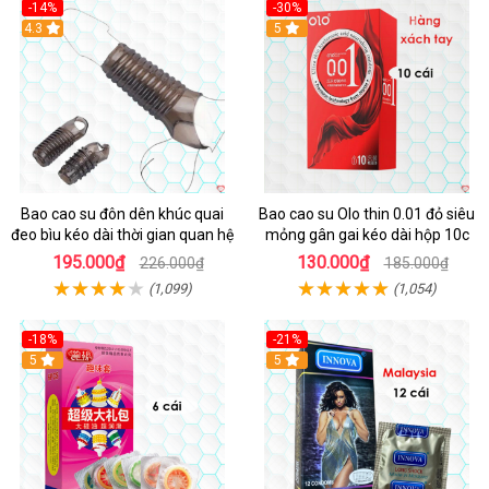
-14%
-30%
4.3
5
Bao cao su đôn dên khúc quai
Bao cao su Olo thin 0.01 đỏ siêu
đeo bìu kéo dài thời gian quan hệ
mỏng gân gai kéo dài hộp 10c
195.000₫
130.000₫
226.000₫
185.000₫
(1,099)
(1,054)
-18%
-21%
Hot
5
Hot
5