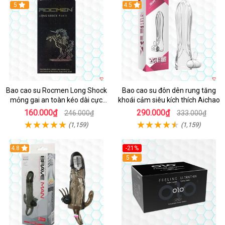
Hot
5
4.5
Bao cao su Rocmen Long Shock
Bao cao su đôn dên rung tăng
mỏng gai an toàn kéo dài cực
khoái cảm siêu kích thích Aichao
khoái hộp 12
160.000₫
290.000₫
246.000₫
333.000₫
(1,159)
(1,159)
4.8
-21%
Hot
5