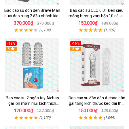
Bao cao su đôn dên Brave Man
Bao cao su OLO 0.01 Đen siêu
quai đeo rung 2 đầu nhánh kích
mỏng hương vani hộp 10 cái an
thích mạnh
toàn thoải mái
370.000₫
150.000₫
370.000₫
189.000₫
(1,134)
(1,129)
-13%
-16%
Hot
5
5
Bao cao su 2 ngón tay Aichao
Bao cao su đôn dên Aichao gân
gai lớn mềm mại kích thích
gai tăng kích thước kéo dài thời
thăng hoa
gian
120.000₫
150.000₫
137.000₫
179.000₫
(1,100)
(1,099)