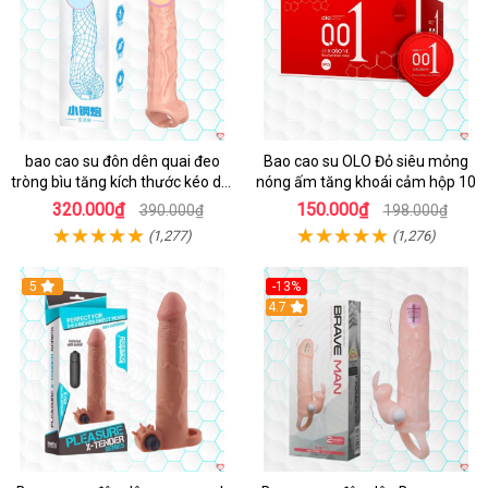
bao cao su đôn dên quai đeo
Bao cao su OLO Đỏ siêu mỏng
tròng bìu tăng kích thước kéo dài
nóng ấm tăng khoái cảm hộp 10
thời gian
320.000₫
150.000₫
390.000₫
198.000₫
(1,277)
(1,276)
Hot
5
-13%
Hot
4.7