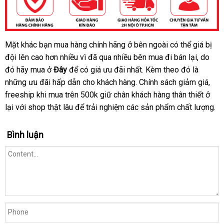
Mặt khác bạn mua hàng chính hãng ở bên ngoài
bảng
có thể giá bị
Bao
đội lên cao hơn nhiều vì
cao
có
đã qua nhiều bên mua đi bán lại
giá
quà
, do
su
đó hãy mua ở
Đây
đánh
để có giá
nên
tự
ưu đãi nhất
phân
. Kèm theo đó là
tặng
Thái
Quinn
những
nước
ưu đãi hấp dẫn cho khách hàng
giá
mua
động
Nhật
. Chính sách giảm giá
phối
Lan
thảo
,
Nude
freeship khi mua trên 500k giữ chân khách hàng thân thiết ở
ngoài
Bản
luận
Fit
lại
ở
với shop thật lâu
giá
để trải nghiệm
thanh
các sản phẩm chất lượng.
-
đâu
rẻ
lý
Siêu
Bình luận
mỏng
mới
,
nhất
chống
tuột
-
Hộp
12
cái