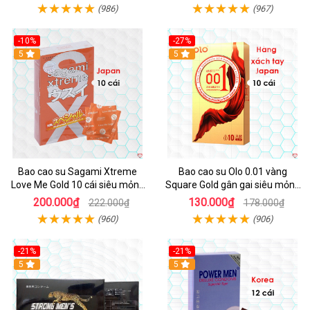
(986)
(967)
-10%
-27%
5
5
Bao cao su Sagami Xtreme
Bao cao su Olo 0.01 vàng
Love Me Gold 10 cái siêu mỏng
Square Gold gân gai siêu mỏng
Nhật
kéo dài thời gian an toàn
200.000₫
130.000₫
222.000₫
178.000₫
(960)
(906)
-21%
-21%
5
5