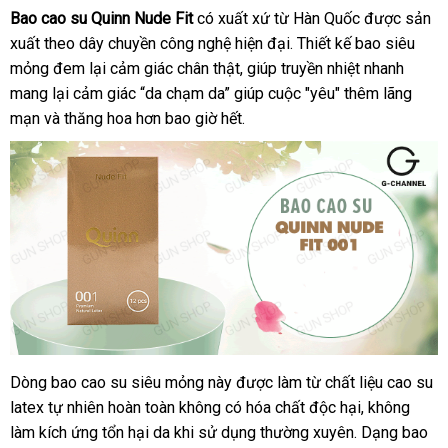
Bao cao su Quinn Nude Fit
có xuất xứ từ Hàn Quốc
Đức
được sản
xuất theo dây chuyền công nghệ hiện đại
hướng
. Thiết kế bao siêu
mỏng đem lại cảm giác chân thật
hàng
, giúp truyền nhiệt nhanh
dẫn
mang lại cảm giác “da chạm da” giúp cuộc "yêu" thêm lãng
giả
mạn
nổi
và thăng hoa hơn bao giờ hết.
tiếng
Dòng bao cao su siêu mỏng này
kiểm
được làm từ chất liệu cao su
Bao
latex tự nhiên hoàn toàn không có hóa chất độc hại
cao
tra
mới
, không
su
làm kích ứng tổn hại da khi sử dụng thường xuyên
đấu
. Dạng bao
nhất