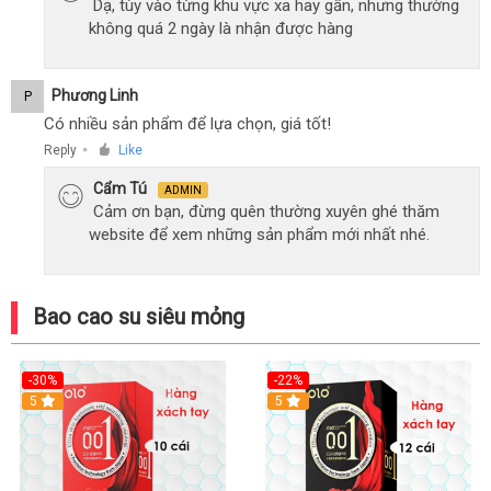
Dạ, tùy vào từng khu vực xa hay gần, nhưng thường
không quá 2 ngày là nhận được hàng
Phương Linh
P
Có nhiều sản phẩm để lựa chọn, giá tốt!
Reply
Like
●
Cẩm Tú
ADMIN
Cảm ơn bạn, đừng quên thường xuyên ghé thăm
website để xem những sản phẩm mới nhất nhé.
Bao cao su siêu mỏng
-30%
-22%
5
5