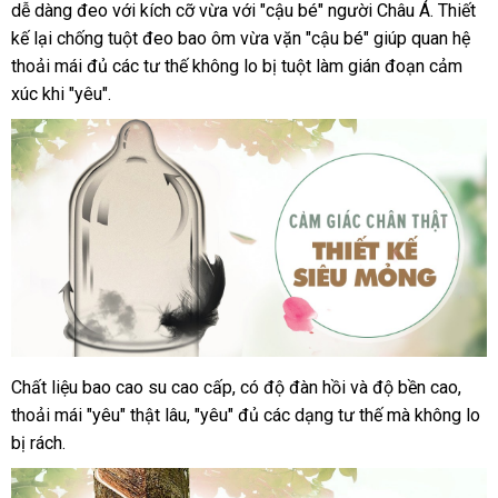
Quinn
dễ dàng đeo
theo
với kích cỡ vừa
xách
với "cậu bé" người Châu Á
giá
Thái
. Thiết
Nude
kế lại chống tuột đeo bao ôm vừa vặn "cậu bé" giúp quan hệ
yêu
tay
Lan
Fit
thoải mái đủ
cầu
kho
các tư thế không lo bị tuột làm gián đoạn cảm
-
xúc khi "yêu".
hàng
Siêu
mỏng
chống
tuột
-
Hộp
12
cái
Chất liệu bao cao su cao cấp
tham
, có độ đàn hồi
gần
và độ bền cao
tư
,
Bao
thoải mái "yêu" thật lâu
cao
giá
, "yêu" đủ
khảo
link
các dạng tư thế
nhất
cao
mà không lo
vấn
su
bị rách.
bán
web
cấp
Quinn
lẻ
Nude