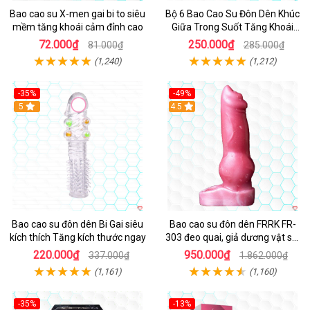
Bao cao su X-men gai bi to siêu
Bộ 6 Bao Cao Su Đôn Dên Khúc
mềm tăng khoái cảm đỉnh cao
Giữa Trong Suốt Tăng Khoái
Cảm
72.000₫
250.000₫
81.000₫
285.000₫
(1,240)
(1,212)
-35%
-49%
Hot
5
4.5
Bao cao su đôn dên Bi Gai siêu
Bao cao su đôn dên FRRK FR-
kích thích Tăng kích thước ngay
303 đeo quai, giả dương vật sói
siêu kích thích
220.000₫
950.000₫
337.000₫
1.862.000₫
(1,161)
(1,160)
-35%
-13%