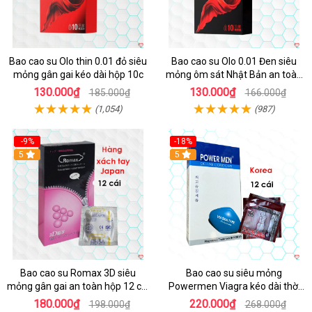
Bao cao su Olo thin 0.01 đỏ siêu
Bao cao su Olo 0.01 Đen siêu
mỏng gân gai kéo dài hộp 10c
mỏng ôm sát Nhật Bản an toàn
10c
130.000₫
130.000₫
185.000₫
166.000₫
(1,054)
(987)
-9%
-18%
5
5
Bao cao su Romax 3D siêu
Bao cao su siêu mỏng
mỏng gân gai an toàn hộp 12 cái
Powermen Viagra kéo dài thời
giá tốt
gian chống xuất tinh sớm
180.000₫
220.000₫
198.000₫
268.000₫