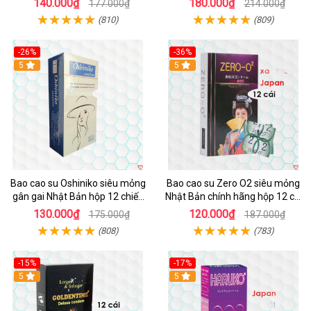
140.000₫
180.000₫
177.000₫
214.000₫
(810)
(809)
-26%
-36%
5
5
Bao cao su Oshiniko siêu mỏng
Bao cao su Zero O2 siêu mỏng
gân gai Nhật Bản hộp 12 chiếc
Nhật Bản chính hãng hộp 12 cái
chất lượng cao
an toàn thoải mái
130.000₫
120.000₫
175.000₫
187.000₫
(808)
(783)
-15%
-17%
5
5