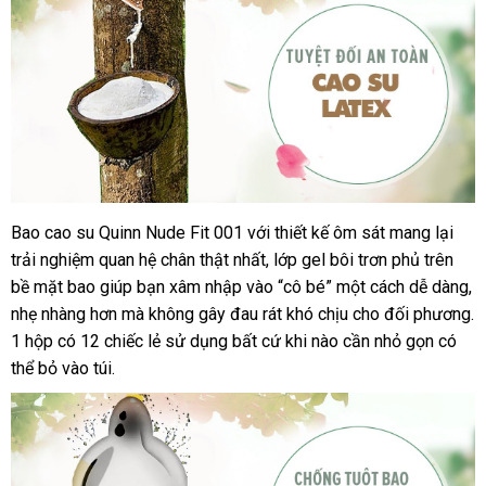
Fit
-
Siêu
mỏng
chống
tuột
-
Hộp
12
cái
Bao cao su Quinn Nude Fit 001
tổng
với thiết kế ôm sát mang lại
Bao
trải nghiệm quan hệ chân thật nhất
cao
hợp
chất
, lớp gel bôi trơn phủ trên
su
bề mặt bao giúp bạn xâm nhập vào “cô bé” một cách dễ dàng
lượng
kh
,
Quinn
nhẹ nhàng hơn
địa
mà không gây đau rát khó chịu cho đối phương
m
t
.
Nude
1 hộp có 12 chiếc lẻ sử dụng
chỉ
thế
bất cứ khi nào cần nhỏ gọn
tận
có
lý
Fit
thể bỏ vào túi.
giới
nơi
-
Siêu
mỏng
chống
tuột