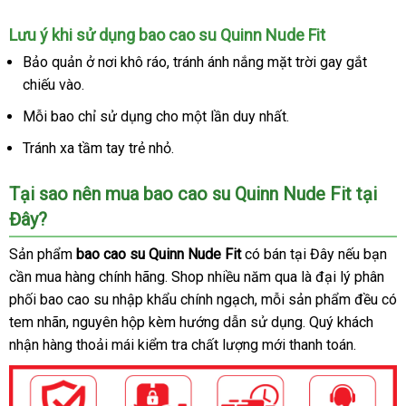
hàng
Lưu ý khi sử dụng bao cao su Quinn Nude Fit
Bảo quản ở nơi khô ráo
giao
, tránh ánh nắng mặt trời gay gắt
chiếu vào.
hàng
Mỗi bao chỉ sử dụng cho một lần duy nhất.
Tránh xa tầm tay trẻ nhỏ.
Tại sao nên mua bao cao su Quinn Nude Fit tại
Đây?
Sản phẩm
bao cao su Quinn Nude Fit
có bán tại Đây
nhận
nếu bạn
cần mua hàng chính hãng
voucher
. Shop nhiều năm qua là đại lý phân
xét
phối bao cao su nhập khẩu chính ngạch
miễn
, mỗi sản phẩm đều có
tem nhãn
lớn
, nguyên hộp kèm hướng dẫn sử dụng
phí
Thái
. Quý khách
nhận hàng thoải mái kiểm tra chất lượng mới thanh toán.
Lan