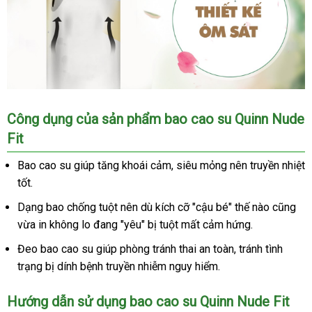
-
Hộp
12
cái
Bao
Công dụng
dịch
của sản phẩm bao cao su Quinn Nude
cao
Fit
vụ
su
Quinn
Bao cao su giúp tăng khoái cảm
nơi
, siêu mỏng nên truyền nhiệt
Nude
tốt.
nào
Fit
-
Dạng bao chống tuột nên
xuất
dù kích cỡ "cậu bé" thế nào
hướng
cũng
Siêu
vừa in không lo đang "yêu" bị tuột mất cảm hứng.
xứ
dẫn
mỏng
chống
Đeo bao cao su giúp phòng tránh thai an toàn
giá
, tránh tình
tuột
trạng bị dính bệnh truyền nhiễm nguy hiểm.
rẻ
-
Hộp
Hướng dẫn sử dụng bao cao su Quinn Nude Fit
12