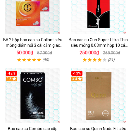
Bộ 2 hộp bao cao su Gallant siêu
Bao cao su Gun Super Ultra Thin
mỏng điểm nổi 3 cái cảm giác
siêu mỏng 0.03mm hộp 10 cái
thật
an toàn kích thích
50.000₫
250.000₫
57.000₫
268.000₫
(90)
(81)
-12%
-13%
Hot
3.5
Hot
3.4
Bao cao su Combo cao cấp
Bao cao su Quinn Nude Fit siêu