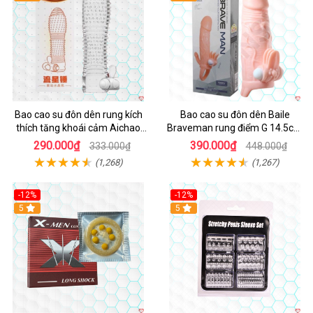
Bao cao su đôn dên rung kích
Bao cao su đôn dên Baile
thích tăng khoái cảm Aichao
Braveman rung điểm G 14.5cm
Cam
kích thích
290.000₫
390.000₫
333.000₫
448.000₫
(1,268)
(1,267)
-12%
-12%
Hot
5
5