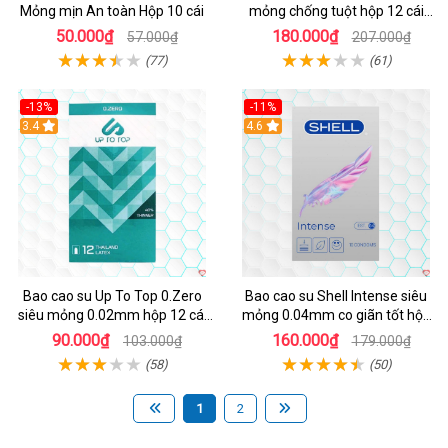
Mỏng mịn An toàn Hộp 10 cái
mỏng chống tuột hộp 12 cái
chuẩn
50.000₫
180.000₫
57.000₫
207.000₫
(77)
(61)
-13%
-11%
Hot
3.4
Hot
4.6
Bao cao su Up To Top 0.Zero
Bao cao su Shell Intense siêu
siêu mỏng 0.02mm hộp 12 cái
mỏng 0.04mm co giãn tốt hộp
an toàn thoải mái
10 cái
90.000₫
160.000₫
103.000₫
179.000₫
(58)
(50)
1
2