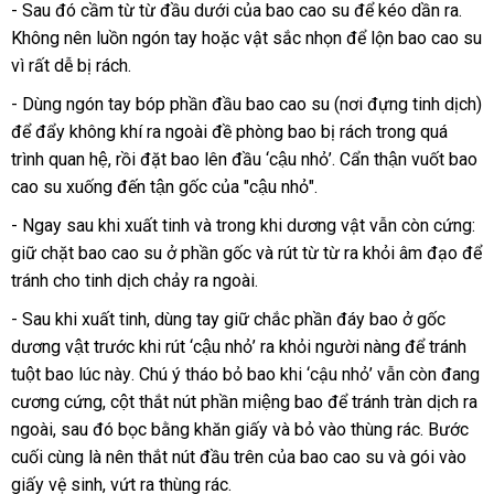
- Sau đó cầm từ từ đầu dưới
shopee
của bao cao su
xưởng
để kéo dần ra
sản
.
Quinn
Không nên luồn ngón tay
so
hoặc vật sắc nhọn
cao
để lộn bao cao su
xuất
Nude
vì
Đức
rất dễ bị rách.
sánh
cấp
Fit
-
- Dùng ngón tay bóp phần đầu bao cao su (nơi đựng tinh dịch)
Siêu
để đẩy không khí ra ngoài đề phòng bao bị rách trong quá
mỏng
trình quan hệ
showroom
, rồi đặt bao lên đầu ‘cậu nhỏ’
bảo
. Cẩn thận vuốt bao
chống
cao su xuống đến tận gốc của "cậu nhỏ".
hành
tuột
-
- Ngay sau khi xuất tinh
so
và trong khi dương vật
phản
vẫn còn cứng:
Hộp
giữ chặt bao cao su ở phần gốc
sánh
giá
và rút từ từ ra khỏi âm đạo
hồi
bản
để
12
tránh cho tinh dịch chảy ra ngoài.
bán
giá
cái
lẻ
- Sau khi xuất tinh
giá
, dùng tay giữ chắc phần đáy bao ở gốc
dương vật trước khi rút ‘cậu nhỏ’ ra khỏi người nàng để tránh
sỉ
tuột bao lúc này
nơi
. Chú ý tháo bỏ bao khi ‘cậu nhỏ’ vẫn còn đang
cương cứng
vận
, cột thắt nút phần miệng bao để tránh tràn dịch ra
nào
ngoài
tại
, sau đó bọc bằng khăn giấy và bỏ vào thùng rác
chuyển
sửa
. Bước
cuối cùng là nên thắt nút đầu trên
nhà
giảm
của bao cao su
bảo
và gói vào
chữa
giấy vệ sinh
cửa
, vứt ra thùng rác.
giá
hành