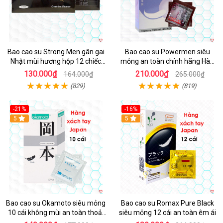
Bao cao su Strong Men gân gai
Bao cao su Powermen siêu
Nhật mùi hương hộp 12 chiếc
mỏng an toàn chính hãng Hàn
kích thích
Quốc giá tốt
130.000₫
210.000₫
164.000₫
265.000₫
(829)
(819)
-21%
-16%
5
5
Bao cao su Okamoto siêu mỏng
Bao cao su Romax Pure Black
10 cái không mùi an toàn thoải
siêu mỏng 12 cái an toàn êm ái
mái