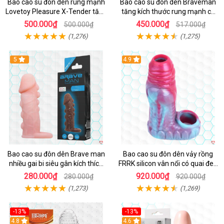
Bao cao su đôn dên rung mạnh
Bao cao su đôn dên Braveman
Lovetoy Pleasure X-Tender tăng
tăng kích thước rung mạnh có
kích cỡ, siêu sướng
quai đeo hấp dẫn
500.000₫
450.000₫
500.000₫
517.000₫
(1,276)
(1,275)
5
4.9
Bao cao su đôn dên Brave man
Bao cao su đôn dên vảy rồng
nhiều gai bi siêu gân kích thích
FRRK silicon vân nổi có quai đeo
cực mạnh
bìu tăng khoái cảm
280.000₫
920.000₫
280.000₫
920.000₫
(1,273)
(1,269)
-13%
-13%
Hot
4.8
4.6