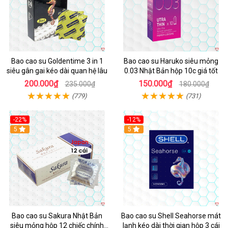
Bao cao su Goldentime 3 in 1
Bao cao su Haruko siêu mỏng
siêu gân gai kéo dài quan hệ lâu
0.03 Nhật Bản hộp 10c giá tốt
200.000₫
150.000₫
235.000₫
180.000₫
(779)
(731)
-22%
-12%
5
Hot
5
Bao cao su Sakura Nhật Bản
Bao cao su Shell Seahorse mát
siêu mỏng hộp 12 chiếc chính
lạnh kéo dài thời gian hộp 3 cái