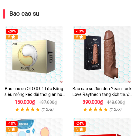
Bao cao su
-20%
-13%
Hot
5
Hot
5
Bao cao su OLO 0.01 Lửa Băng
Bao cao su đôn dên Yeain Lock
siêu mỏng kéo dài thời gian hot
Love Raytheon tăng kích thước
lạnh trải nghiệm
thoả mãn
150.000₫
390.000₫
187.000₫
448.000₫
(1,278)
(1,277)
-18%
-24%
5
Hot
5