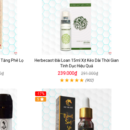
n Tăng Phê Lọ
Herbecaot Đài Loan 15ml Xịt Kéo Dài Thời Gian
Tình Dục Hiệu Quả
239.000₫
0₫
291.000₫
(902)
-17%
5