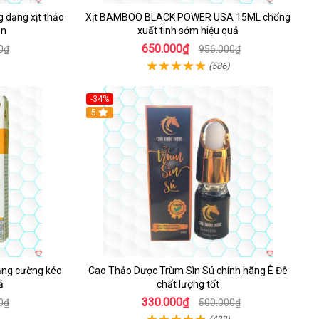
 dạng xịt thảo
Xịt BAMBOO BLACK POWER USA 15ML chống
ên
xuất tinh sớm hiệu quả
650.000₫
0₫
956.000₫
(586)
-34%
5
ăng cường kéo
Cao Thảo Dược Trùm Sìn Sú chính hãng Ê Đê
ả
chất lượng tốt
330.000₫
0₫
500.000₫