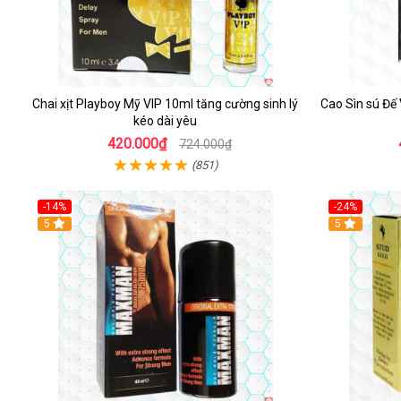
Chai xịt Playboy Mỹ VIP 10ml tăng cường sinh lý
Cao Sìn sú Đế
kéo dài yêu
420.000₫
724.000₫
(851)
-14%
-24%
5
5