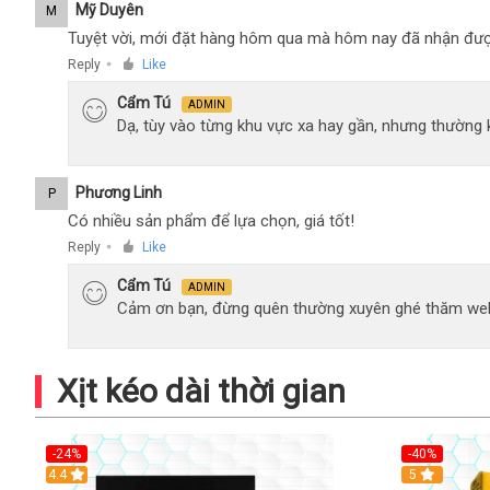
Mỹ Duyên
M
Tuyệt vời, mới đặt hàng hôm qua mà hôm nay đã nhận đượ
Reply
Like
●
Cẩm Tú
ADMIN
Dạ, tùy vào từng khu vực xa hay gần, nhưng thường
Phương Linh
P
Có nhiều sản phẩm để lựa chọn, giá tốt!
Reply
Like
●
Cẩm Tú
ADMIN
Cảm ơn bạn, đừng quên thường xuyên ghé thăm web
Xịt kéo dài thời gian
-24%
-40%
Hot
4.4
5