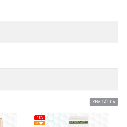
XEM TẤT CẢ
-18%
5