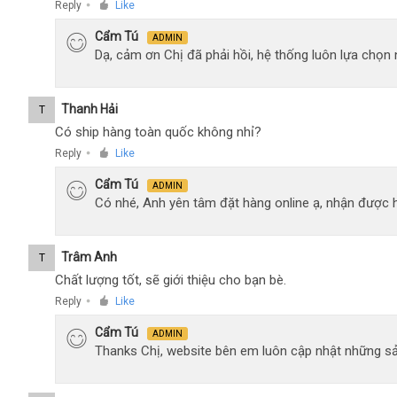
Reply
Like
●
Cẩm Tú
ADMIN
Dạ, cảm ơn Chị đã phải hồi, hệ thống luôn lựa chọ
Thanh Hải
T
Có ship hàng toàn quốc không nhỉ?
Reply
Like
●
Cẩm Tú
ADMIN
Có nhé, Anh yên tâm đặt hàng online ạ, nhận được h
Trâm Anh
T
Chất lượng tốt, sẽ giới thiệu cho bạn bè.
Reply
Like
●
Cẩm Tú
ADMIN
Thanks Chị, website bên em luôn cập nhật những sả