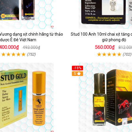
 Vương dạng xịt chính hãng từ thảo
Stud 100 Anh 10ml chai xịt tăng 
dược Ê Đê Việt Nam
giữ phong độ
400.000₫
560.000₫
493.000₫
812.00
(752)
(702)
-18%
5