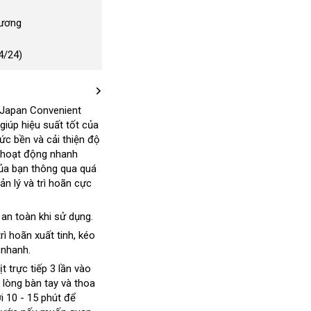
Dương
4/24)
J Japan Convenient
iúp hiệu suất tốt
đắt
của
sức bền và cải thiện độ
nhất
 hoạt động nhanh
ho
ủa bạn thông qua quá
n lý và trì hoãn cực
àng
amazon
, an toàn khi sử dụng.
heo
 trì hoãn xuất tinh
thanh
, kéo
 nhanh.
êu
toán
ầu
ướng
xịt trực tiếp 3 lần vào
 lòng bàn tay và thoa
ẫn
u
ợi 10 - 15 phút
có
để