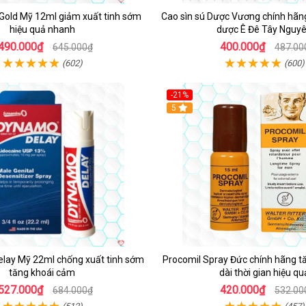
d Gold Mỹ 12ml giảm xuất tinh sớm
Cao sìn sú Dược Vương chính hãng
hiệu quả nhanh
dược Ê Đê Tây Nguy
490.000₫
400.000₫
645.000₫
487.00
(602)
(600)
-21%
5
elay Mỹ 22ml chống xuất tinh sớm
Procomil Spray Đức chính hãng t
tăng khoái cảm
dài thời gian hiệu qu
527.000₫
420.000₫
684.000₫
532.00