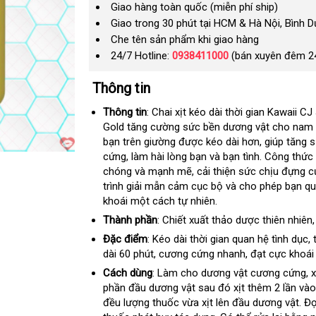
Giao hàng toàn quốc (miễn phí ship)
Giao trong 30 phút tại HCM & Hà Nội, Bình 
Che tên sản phẩm khi giao hàng
24/7 Hotline:
0938411000
(bán xuyên đêm 2
Thông tin
Thông tin
: Chai xịt kéo dài thời gian Kawaii C
Gold tăng cường sức bền dương vật cho nam g
bạn trên giường
Nhật
được kéo dài hơn
mới
, giúp tăng 
cứng
thanh
, làm hài lòng bạn và bạn tình
Bản
nhất
qua
. Công thức
chóng và mạnh mẽ
lý
vận
, cải thiện sức chịu đựng
app
k
c
trình giải mẫn cảm cục bộ và cho phép bạn quả
chuyển
h
khoái một cách tự nhiên.
Thành phần
: Chiết xuất thảo dược thiên nhiên
Đặc điểm
: Kéo dài thời gian quan hệ tình dục
t
,
dài 60 phút
thanh
, cương cứng nhanh
đổi
, đạt cực khoái
y
lý
trả
c
Cách dùng
: Làm cho dương vật cương cứng
h
, 
phần đầu dương vật sau đó xịt thêm 2 lần vào
d
đều lượng thuốc vừa xịt lên đầu dương vật
siê
. Đ