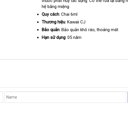
thuốc phát huy tác dụng
tiết
. Có thể rửa lại bằng
thị
hệ bằng miệng.
kiệm
Quy cách
: Chai 6ml
Thương hiệu
: Kawaii CJ
Bảo quản
: Bảo quản khô ráo
link
, thoáng mát
web
Hạn sử dụng
: 05 năm