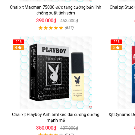
Chai xịt Maxman 75000 Đức tăng cường bản lĩnh
Chai xịt Stu
chống xuất tinh sớm
390.000₫
453.000₫
(637)
-20%
-23%
Hot
4
5
Chai xịt Playboy Anh 5ml kéo dài cường dương
Xịt Dynamo D
mạnh mẽ
350.000₫
437.000₫