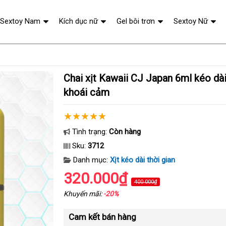
Sextoy Nam
Kích dục nữ
Gel bôi trơn
Sextoy Nữ
Chai xịt Kawaii CJ Japan 6ml kéo dài thời gian, tăng
khoái cảm
Tình trạng:
Còn hàng
Sku:
3712
Danh mục:
Xịt kéo dài thời gian
320.000₫
400.000₫
Khuyến mãi:
-20%
Cam kết bán hàng