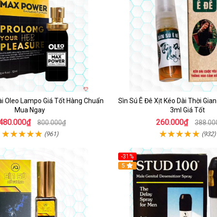
Dài Oleo Lampo Giá Tốt Hàng Chuẩn
Sìn Sú Ê Đê Xịt Kéo Dài Thời Gia
Mua Ngay
3ml Giá Tốt
480.000₫
260.000₫
800.000₫
388.00
(961)
(932)
-31%
5