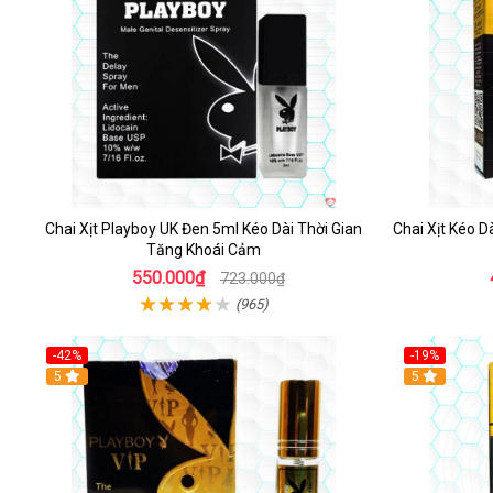
Chai Xịt Playboy UK Đen 5ml Kéo Dài Thời Gian
Chai Xịt Kéo 
Tăng Khoái Cảm
550.000₫
723.000₫
(965)
-42%
-19%
5
5