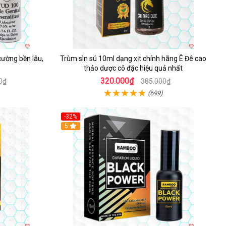
cường bền lâu,
Trùm sìn sú 10ml dạng xịt chính hãng Ê Đê cao
thảo dược cô đặc hiệu quả nhất
320.000₫
0₫
385.000₫
(699)
-32%
5