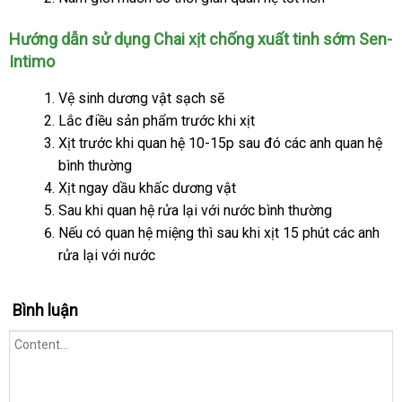
Tinh
Sớm
Hướng dẫn sử dụng Chai xịt chống xuất tinh sớm Sen-
Sen-
Intimo
Intimo
Vệ sinh dương vật sạch
Trung
sẽ
Lắc điều sản phẩm trước khi xịt
Quốc
Xịt trước khi quan hệ 10-15p
Thái
sau đó
mới
các anh quan hệ
bình thường
Lan
nhất
Xịt ngay dầu khấc dương vật
Sau khi quan hệ rửa lại
xuất
với nước bình thường
theo
Nếu có quan hệ miệng
cung
thì sau khi xịt 15 phút
khẩu
showroom
các anh
yêu
rửa lại
tổng
với nước
cấp
cầu
hợp
Bình luận