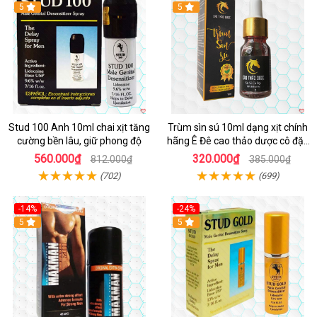
5
5
Stud 100 Anh 10ml chai xịt tăng
Trùm sìn sú 10ml dạng xịt chính
cường bền lâu, giữ phong độ
hãng Ê Đê cao thảo dược cô đặc
hiệu quả nhất
560.000₫
320.000₫
812.000₫
385.000₫
(702)
(699)
-14%
-24%
5
5