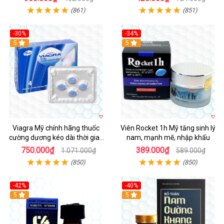
(861)
(851)
-30%
-34%
5
5
Viagra Mỹ chính hãng thuốc
Viên Rocket 1h Mỹ tăng sinh lý
cường dương kéo dài thời gian
nam, mạnh mẽ, nhập khẩu
cho Nam nhập khẩu chính ngạch
750.000₫
389.000₫
1.071.000₫
589.000₫
(850)
(850)
-42%
-40%
5
5