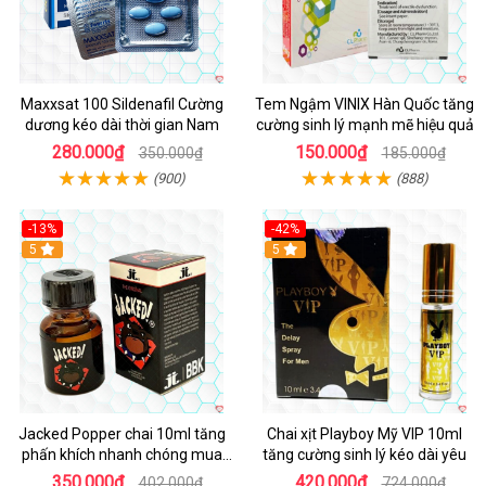
Maxxsat 100 Sildenafil Cường
Tem Ngậm VINIX Hàn Quốc tăng
dương kéo dài thời gian Nam
cường sinh lý mạnh mẽ hiệu quả
280.000₫
150.000₫
350.000₫
185.000₫
(900)
(888)
-13%
-42%
5
5
Jacked Popper chai 10ml tăng
Chai xịt Playboy Mỹ VIP 10ml
phấn khích nhanh chóng mua
tăng cường sinh lý kéo dài yêu
ngay
350.000₫
420.000₫
402.000₫
724.000₫