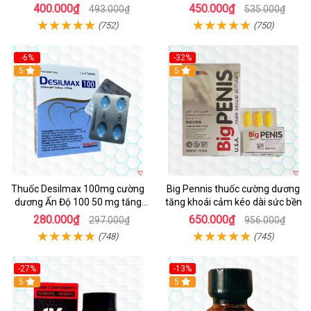
Việt Nam
Vàng Đen Tây Tạng
400.000₫
450.000₫
493.000₫
535.000₫
(752)
(750)
-6%
-32%
5
5
Thuốc Desilmax 100mg cường
Big Pennis thuốc cường dương
dương Ấn Độ 100 50 mg tăng
tăng khoái cảm kéo dài sức bền
sinh lý tốt nhất
280.000₫
650.000₫
297.000₫
956.000₫
(748)
(745)
-27%
-13%
5
5