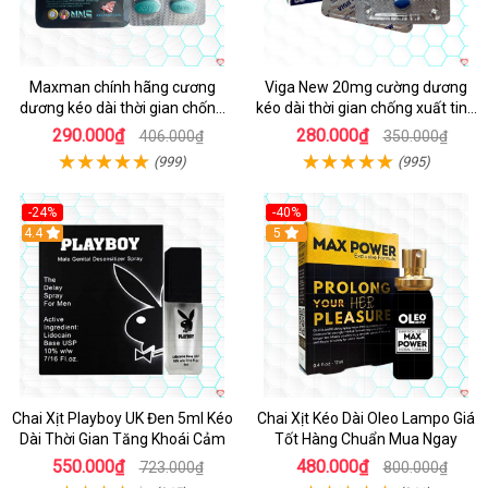
Maxman chính hãng cương
Viga New 20mg cường dương
dương kéo dài thời gian chống
kéo dài thời gian chống xuất tinh
xuất tinh sớm hộp 10 viên
hộp 4 viên
290.000₫
280.000₫
406.000₫
350.000₫
(999)
(995)
-24%
-40%
Hot
4.4
5
Chai Xịt Playboy UK Đen 5ml Kéo
Chai Xịt Kéo Dài Oleo Lampo Giá
Dài Thời Gian Tăng Khoái Cảm
Tốt Hàng Chuẩn Mua Ngay
550.000₫
480.000₫
723.000₫
800.000₫