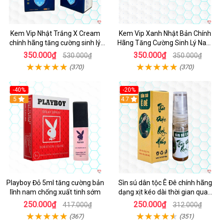
Kem Vip Nhật Trắng X Cream
Kem Vip Xanh Nhật Bản Chính
chính hãng tăng cường sinh lý
Hãng Tăng Cường Sinh Lý Nam
nam kéo dài
Bền Lâu
350.000₫
350.000₫
530.000₫
350.000₫
(370)
(370)
-40%
-20%
5
4.7
Playboy Đỏ 5ml tăng cường bản
Sìn sú dân tộc Ê Đê chính hãng
lĩnh nam chống xuất tinh sớm
dạng xịt kéo dài thời gian quan
hệ chai nhỏ 5ml
250.000₫
250.000₫
417.000₫
312.000₫
(367)
(351)