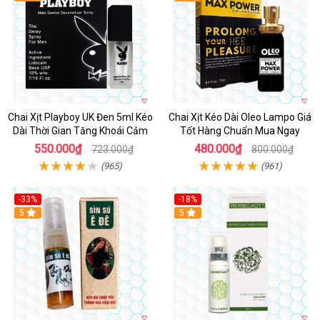
Chai Xịt Playboy UK Đen 5ml Kéo
Chai Xịt Kéo Dài Oleo Lampo Giá
Dài Thời Gian Tăng Khoái Cảm
Tốt Hàng Chuẩn Mua Ngay
550.000₫
480.000₫
723.000₫
800.000₫
(965)
(961)
-33%
-18%
5
5