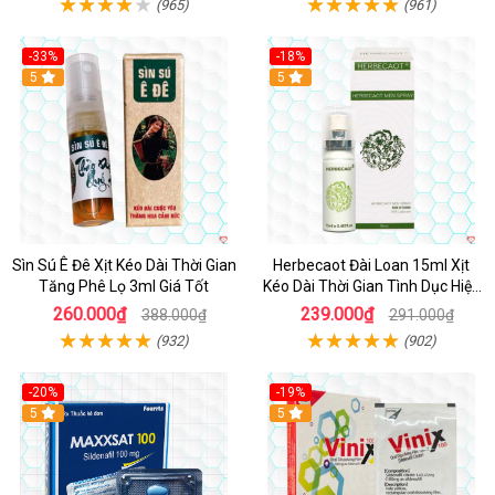
(965)
(961)
-33%
-18%
5
5
Sìn Sú Ê Đê Xịt Kéo Dài Thời Gian
Herbecaot Đài Loan 15ml Xịt
Tăng Phê Lọ 3ml Giá Tốt
Kéo Dài Thời Gian Tình Dục Hiệu
Quả
260.000₫
239.000₫
388.000₫
291.000₫
(932)
(902)
-20%
-19%
5
5