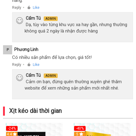
hàng.
Reply
Like
●
Cẩm Tú
ADMIN
Dạ, tùy vào từng khu vực xa hay gần, nhưng thường
không quá 2 ngày là nhận được hàng
Phương Linh
P
Có nhiều sản phẩm để lựa chọn, giá tốt!
Reply
Like
●
Cẩm Tú
ADMIN
Cảm ơn bạn, đừng quên thường xuyên ghé thăm
website để xem những sản phẩm mới nhất nhé.
Xịt kéo dài thời gian
-24%
-40%
Hot
4.4
5