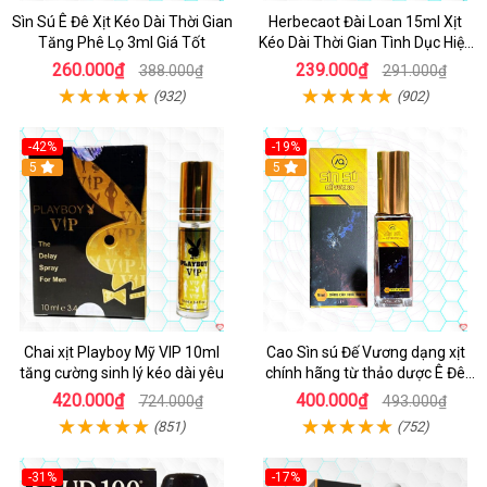
Sìn Sú Ê Đê Xịt Kéo Dài Thời Gian
Herbecaot Đài Loan 15ml Xịt
Tăng Phê Lọ 3ml Giá Tốt
Kéo Dài Thời Gian Tình Dục Hiệu
Quả
260.000₫
239.000₫
388.000₫
291.000₫
(932)
(902)
-42%
-19%
5
5
Chai xịt Playboy Mỹ VIP 10ml
Cao Sìn sú Đế Vương dạng xịt
tăng cường sinh lý kéo dài yêu
chính hãng từ thảo dược Ê Đê
Việt Nam
420.000₫
400.000₫
724.000₫
493.000₫
(851)
(752)
-31%
-17%