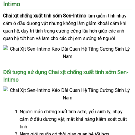
Intimo
hiệu
Chống
Xuất
Chai xịt chống xuất tinh sớm Sen-Intimo
làm giảm tính nhạy
Tinh
cảm ở đầu dương vật
tại
nhưng không làm giảm khoái cảm khi
Sớm
quan hệ
hàng
, duy trì tình trạng cương cứng lâu hơn giúp
nhà
xuất
các anh
Sen-
quan hệ tốt hơn
Intimo
giả
lớn
và làm cho
giá
các chị em sướng tê người
xứ
bán
Chai
Đối tượng sử dụng Chai xịt chống xuất tinh sớm Sen-
Xịt
Intimo
Chống
Xuất
Tinh
Sớm
Sen-
Chai
Người mắc chững xuất tinh sớm
nổi
, yếu sinh lý
ăn
, nhạy
Intimo
Xịt
cảm ở đầu dương vật
qua
, mất khả năng kiểm soát xuất
tiếng
trộm
Chống
tinh
app
Xuất
Nam giới muốn có thời gian quan hệ tốt hơn