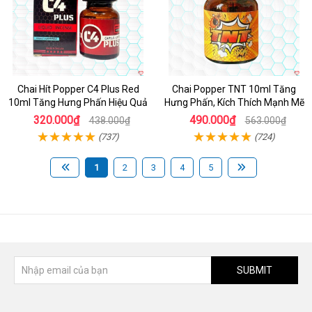
Chai Hít Popper C4 Plus Red
Chai Popper TNT 10ml Tăng
10ml Tăng Hưng Phấn Hiệu Quả
Hưng Phấn, Kích Thích Mạnh Mẽ
320.000₫
490.000₫
438.000₫
563.000₫
(737)
(724)
1
2
3
4
5
SUBMIT