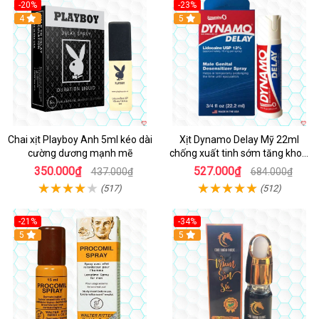
-20%
-23%
Hot
4
5
Chai xịt Playboy Anh 5ml kéo dài
Xịt Dynamo Delay Mỹ 22ml
cường dương mạnh mẽ
chống xuất tinh sớm tăng khoái
cảm
350.000₫
527.000₫
437.000₫
684.000₫
(517)
(512)
-21%
-34%
5
5