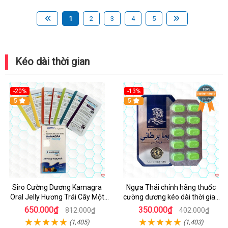
1
2
3
4
5
Kéo dài thời gian
-20%
-13%
5
Hot
5
Siro Cường Dương Kamagra
Ngựa Thái chính hãng thuốc
Oral Jelly Hương Trái Cây Một
cường dương kéo dài thời gian
Hộp 7 Gói 100g
cho Nam hộp 10 viên
650.000₫
350.000₫
812.000₫
402.000₫
(1,405)
(1,403)