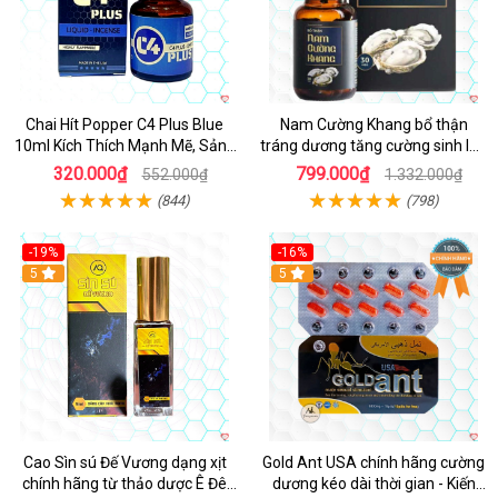
Chai Hít Popper C4 Plus Blue
Nam Cường Khang bổ thận
10ml Kích Thích Mạnh Mẽ, Sảng
tráng dương tăng cường sinh lực
Khoái
nam
320.000₫
799.000₫
552.000₫
1.332.000₫
(844)
(798)
-19%
-16%
5
5
Cao Sìn sú Đế Vương dạng xịt
Gold Ant USA chính hãng cường
chính hãng từ thảo dược Ê Đê
dương kéo dài thời gian - Kiến