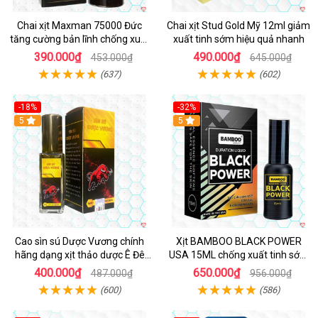
Chai xịt Maxman 75000 Đức
Chai xịt Stud Gold Mỹ 12ml giảm
tăng cường bản lĩnh chống xuất
xuất tinh sớm hiệu quả nhanh
tinh sớm
390.000₫
490.000₫
453.000₫
645.000₫
(637)
(602)
-18%
-32%
5
5
Cao sìn sú Dược Vương chính
Xịt BAMBOO BLACK POWER
hãng dạng xịt thảo dược Ê Đê
USA 15ML chống xuất tinh sớm
Tây Nguyên
hiệu quả
400.000₫
650.000₫
487.000₫
956.000₫
(600)
(586)