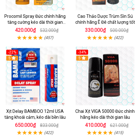
Procomil Spray Đức chính hãng
Cao Thảo Dược Trùm Sìn Sú
tăng cường kéo dài thời gian
chính hãng Ê Đê chất lượng tốt
hiệu quả
420.000₫
330.000₫
532.000₫
500.000₫
(457)
(422)
-22%
-34%
5
5
Xịt Delay BAMBOO 12ml USA
Chai Xịt VIGA 50000 Đức chính
tăng khoái cảm, kéo dài bền lâu
hãng kéo dài thời gian lâu
650.000₫
410.000₫
833.000₫
621.000₫
(422)
(415)