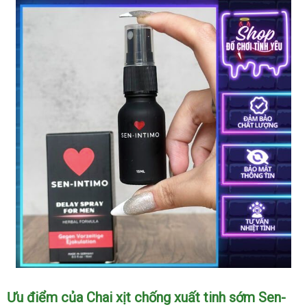
tốt
Chai
Ưu điểm
thương
của Chai xịt chống xuất tinh sớm Sen-
Xịt