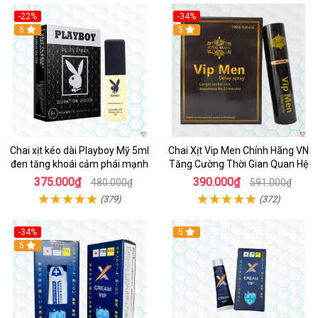
-22%
-34%
5
5
Chai xịt kéo dài Playboy Mỹ 5ml
Chai Xịt Vip Men Chính Hãng VN
đen tăng khoái cảm phái mạnh
Tăng Cường Thời Gian Quan Hệ
375.000₫
390.000₫
480.000₫
591.000₫
(379)
(372)
-34%
5
5