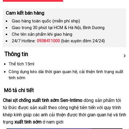
Cam kết bán hàng
Giao hàng toàn quốc (miễn phí ship)
Giao trong 30 phút tại HCM & Hà Nội, Bình Dương
Che tên sản phẩm khi giao hàng
24/7 Hotline:
0938411000
(bán xuyên đêm 24/24)
Thông tin
Thể tích 15ml
Công dụng kéo dài thời gian quan hệ
chợ
, cải thiện tình trạng xuất
tinh sớm
Mô tả chi tiết
Chai xịt chống xuất tinh sớm Sen-Intimo
dòng sản phẩm tới
từ Đức
đấu
được sản xuất theo công nghệ tiên tiến
giảm
với quy trình
khép kính giúp
giá
lớn
các anh cải thiện
ở
được thời gian quan hệ
giá
xưởng
và tình
trạng
xuất tinh sớm
ở nam giới
đâu