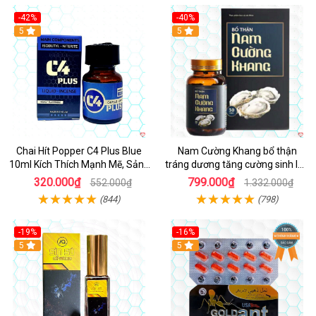
-42%
-40%
5
5
Chai Hít Popper C4 Plus Blue
Nam Cường Khang bổ thận
10ml Kích Thích Mạnh Mẽ, Sảng
tráng dương tăng cường sinh lực
Khoái
nam
320.000₫
799.000₫
552.000₫
1.332.000₫
(844)
(798)
-19%
-16%
5
5