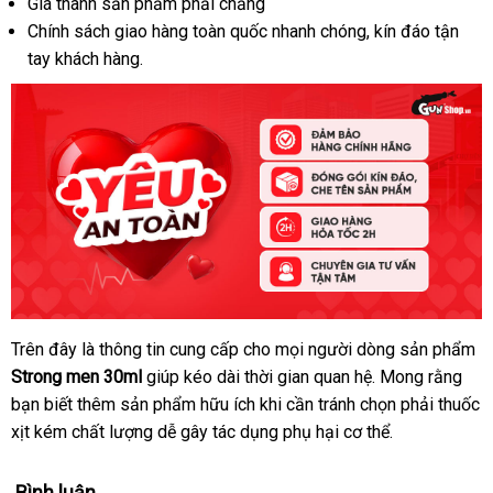
Giá thành sản phẩm phải chăng
Chính sách giao hàng toàn quốc nhanh chóng
vận
, kín đáo tận
tay khách hàng.
chuyển
lớn
Trên đây là thông tin cung cấp cho
trung
mọi người dòng sản phẩm
Chai
Strong men 30ml
xịt
giúp kéo dài thời gian quan hệ
tâm
tiết
. Mong rằng
Strong
bạn biết thêm sản phẩm hữu ích khi cần tránh chọn phải thuốc
kiệm
men
xịt kém chất lượng dễ gây tác dụng phụ hại cơ thể.
kéo
dài
Bình luận