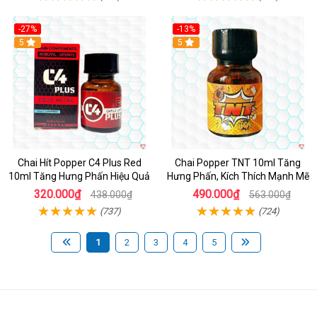
-27%
-13%
5
5
Chai Hít Popper C4 Plus Red
Chai Popper TNT 10ml Tăng
10ml Tăng Hưng Phấn Hiệu Quả
Hưng Phấn, Kích Thích Mạnh Mẽ
320.000₫
490.000₫
438.000₫
563.000₫
(737)
(724)
1
2
3
4
5