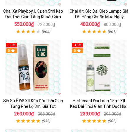
Chai Xịt Playboy UK Đen 5ml Kéo
Chai Xịt Kéo Dài Oleo Lampo Giá
Dài Thời Gian Tăng Khoái Cảm
Tốt Hàng Chuẩn Mua Ngay
550.000₫
480.000₫
723.000₫
800.000₫
(965)
(961)
-33%
-18%
5
5
Sìn Sú Ê Đê Xịt Kéo Dài Thời Gian
Herbecaot Đài Loan 15ml Xịt
Tăng Phê Lọ 3ml Giá Tốt
Kéo Dài Thời Gian Tình Dục Hiệu
Quả
260.000₫
239.000₫
388.000₫
291.000₫
(932)
(902)