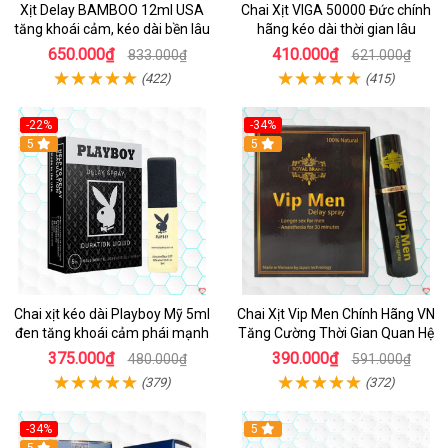
Xịt Delay BAMBOO 12ml USA
Chai Xịt VIGA 50000 Đức chính
tăng khoái cảm, kéo dài bền lâu
hãng kéo dài thời gian lâu
650.000₫
410.000₫
833.000₫
621.000₫
(422)
(415)
-22%
-34%
5
5
Chai xịt kéo dài Playboy Mỹ 5ml
Chai Xịt Vip Men Chính Hãng VN
đen tăng khoái cảm phái mạnh
Tăng Cường Thời Gian Quan Hệ
375.000₫
390.000₫
480.000₫
591.000₫
(379)
(372)
-34%
5
5