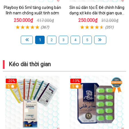
Playboy Đỏ 5ml tăng cường bản
Sìn sú dân tộc Ê Đê chính hãng
lĩnh nam chống xuất tinh sớm
dạng xịt kéo dài thời gian quan
hệ chai nhỏ 5ml
250.000₫
250.000₫
417.000₫
312.000₫
(367)
(351)
1
2
3
4
5
Kéo dài thời gian
-20%
-13%
5
Hot
5