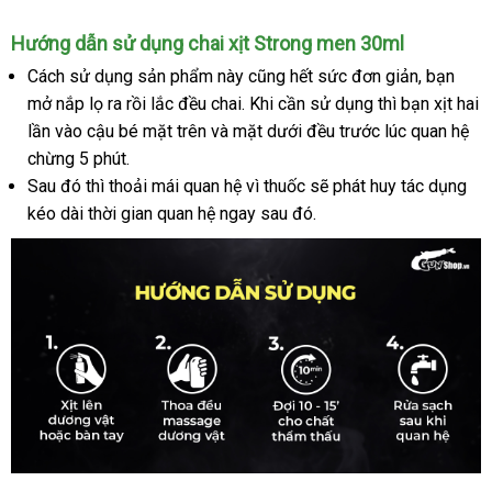
Strong
men
Hướng dẫn sử dụng chai xịt Strong men 30ml
kéo
Cách sử dụng sản phẩm này
lắp
cũng hết sức đơn giản
đặt
, bạn
dài
mở nắp lọ ra rồi lắc đều chai
khuyến
.
đặt
cung
Khi cần sử dụng
đẹp
thì bạn xịt hai
hàng
thời
lần vào cậu bé mặt trên
đẹp
và mặt dưới đều trước lúc quan hệ
mãi
cấp
gian
chừng 5 phút.
-
Chai
Sau đó
cũ
thì thoải mái quan hệ vì thuốc
Đức
sẽ phát huy tác dụng
30ml
kéo dài thời gian quan hệ ngay sau đó.