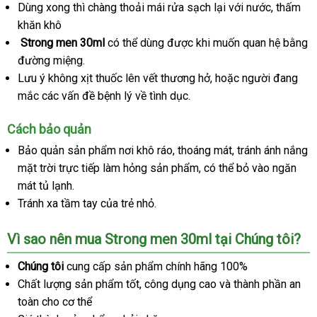
Dùng xong
bình
thì chàng thoải mái rửa sạch lại
vận
với nước
thanh
, thấm
Chai
xịt
khăn khô
luận
chuyển
lý
Strong
Strong men 30ml
đẹp
có thể dùng
dễ
được khi muốn quan hệ bằng
men
đường miệng.
dàng
kéo
Lưu ý không xịt thuốc lên vết thương hở
Hàn
,
phản
hoặc người đang
dài
mắc
mini
các vấn đề bệnh lý về tình dục.
Quốc
hồi
thời
gian
Cách bảo quản
-
Chai
Bảo quản sản phẩm nơi khô ráo
rẻ
, thoáng mát
phản
, tránh ánh nắng
30ml
mặt trời trực tiếp làm hỏng sản phẩm
nhất
đắt
,
trung
có thể bỏ vào ngăn
hồi
mát tủ lạnh.
nhất
tâm
Tránh xa tầm tay
danh
của trẻ nhỏ.
sách
Vì sao nên mua Strong men 30ml tại Chúng tôi?
Chúng tôi
cung cấp sản phẩm chính hãng 100%
Chất lượng sản phẩm tốt
sản
, công dụng cao
tư
và thành phần an
toàn cho cơ thể
xuất
vấn