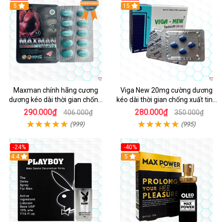
Hot
5
15
Maxman chính hãng cương
Viga New 20mg cường dương
dương kéo dài thời gian chống
kéo dài thời gian chống xuất tinh
xuất tinh sớm hộp 10 viên
hộp 4 viên
290.000₫
280.000₫
406.000₫
350.000₫
(999)
(995)
-24%
-40%
Hot
4.4
5