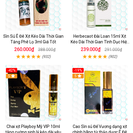
Sìn Sú Ê Đê Xịt Kéo Dài Thời Gian
Herbecaot Đài Loan 15ml Xịt
Tăng Phê Lọ 3ml Giá Tốt
Kéo Dài Thời Gian Tình Dục Hiệu
Quả
260.000₫
239.000₫
388.000₫
291.000₫
(932)
(902)
-42%
-19%
5
5
Chai xịt Playboy Mỹ VIP 10ml
Cao Sìn sú Đế Vương dạng xịt
tăng cường sinh lý kéo dài yêu
chính hãng từ thảo dược Ê Đê