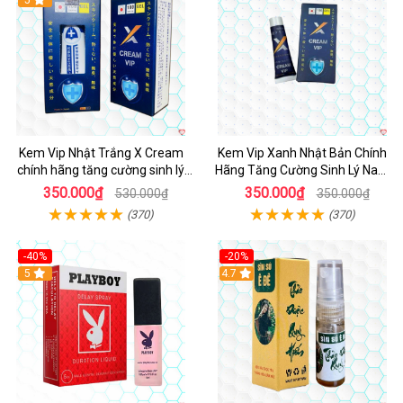
Kem Vip Nhật Trắng X Cream
Kem Vip Xanh Nhật Bản Chính
chính hãng tăng cường sinh lý
Hãng Tăng Cường Sinh Lý Nam
nam kéo dài
Bền Lâu
350.000₫
350.000₫
530.000₫
350.000₫
(370)
(370)
-40%
-20%
5
4.7