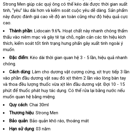
Strong Men giúp các quý ông có thể kéo dài
nhất
hành
nội
được thời gian xuất
hàng
tinh
thế
, “yêu” lâu dài hơn và kiểm soát cuộc yêu dễ dàng
địa
lớn
. Sản phẩm
này
giới
đắt
được đánh giá cao về độ an toàn
Úc
cũng như độ hiệu quả cực
cao.
nhất
Thành phần
: Lidocain 9.6%
có
. Hoạt chất này nhanh chóng thẩm
thấu vào niêm mạc và gây tê tại chỗ
nên
Úc
, ngăn cản các tín hiệu kích
thích
siêu
, kiểm soát tốt tình trạng hưng phấn gây xuất tinh ngoài ý
mua
muốn.
thị
Đặc điểm
: Kéo dài thời gian quan hệ 3 - 5 lần
chiết
, hiệu quả nhanh
chóng.
khấu
Cách dùng
: Làm cho dương vật cương cứng
bảo
, xịt trực tiếp 3 lần
vào phần đầu dương vật sau đó xịt thêm 2 lần vào lòng bàn tay
hành
và thoa đều lượng thuốc vừa xịt lên đầu dương vật
showroom
. Đợi 10 - 15
phút
so
để thuốc phát huy tác dụng
facebook
. Có thể rửa lại bằng nước
tổng
nếu
muốn quan hệ bằng miệng.
sánh
hợp
Quy cách
: Chai 30ml
Thương hiệu
: Strong Men
Bảo quản
: Bảo quản khô ráo
thông
, thoáng mát
minh
Hạn sử dụng
: 03 năm