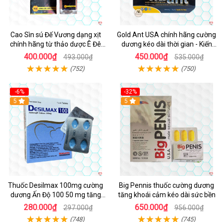
Cao Sìn sú Đế Vương dạng xịt
Gold Ant USA chính hãng cường
chính hãng từ thảo dược Ê Đê
dương kéo dài thời gian - Kiến
Việt Nam
Vàng Đen Tây Tạng
400.000₫
450.000₫
493.000₫
535.000₫
(752)
(750)
-6%
-32%
5
5
Thuốc Desilmax 100mg cường
Big Pennis thuốc cường dương
dương Ấn Độ 100 50 mg tăng
tăng khoái cảm kéo dài sức bền
sinh lý tốt nhất
280.000₫
650.000₫
297.000₫
956.000₫
(748)
(745)