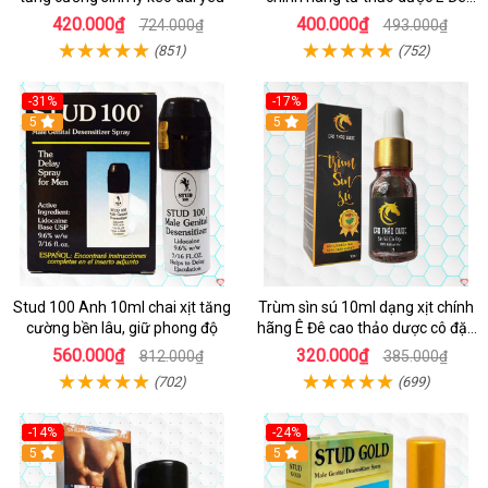
Việt Nam
420.000₫
400.000₫
724.000₫
493.000₫
(851)
(752)
-31%
-17%
5
5
Stud 100 Anh 10ml chai xịt tăng
Trùm sìn sú 10ml dạng xịt chính
cường bền lâu, giữ phong độ
hãng Ê Đê cao thảo dược cô đặc
hiệu quả nhất
560.000₫
320.000₫
812.000₫
385.000₫
(702)
(699)
-14%
-24%
5
5