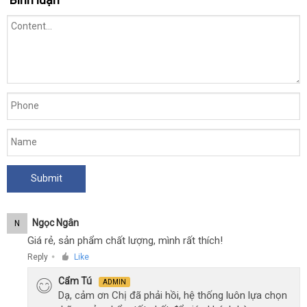
thời
gian
-
Chai
30ml
Ngọc Ngân
N
Giá rẻ, sản phẩm chất lượng, mình rất thích!
Reply
Like
●
Cẩm Tú
ADMIN
Dạ, cảm ơn Chị đã phải hồi, hệ thống luôn lựa chọn