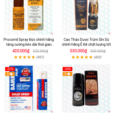
Procomil Spray Đức chính hãng
Cao Thảo Dược Trùm Sìn Sú
tăng cường kéo dài thời gian
chính hãng Ê Đê chất lượng tốt
hiệu quả
420.000₫
330.000₫
532.000₫
500.000₫
(457)
(422)
-22%
-34%
5
5