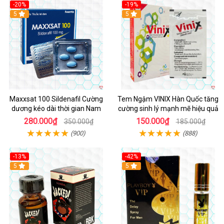
-20%
-19%
5
5
Maxxsat 100 Sildenafil Cường
Tem Ngậm VINIX Hàn Quốc tăng
dương kéo dài thời gian Nam
cường sinh lý mạnh mẽ hiệu quả
280.000₫
150.000₫
350.000₫
185.000₫
(900)
(888)
-13%
-42%
5
5