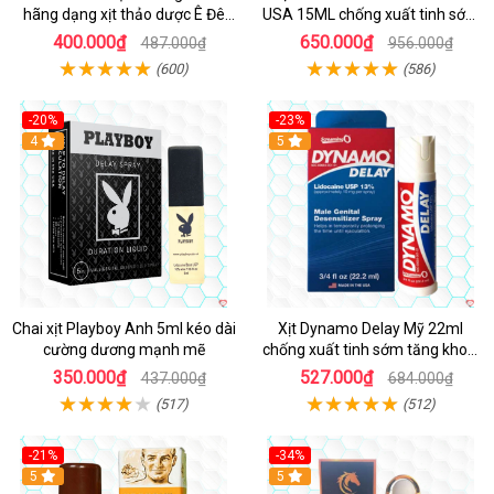
hãng dạng xịt thảo dược Ê Đê
USA 15ML chống xuất tinh sớm
Tây Nguyên
hiệu quả
400.000₫
650.000₫
487.000₫
956.000₫
(600)
(586)
-20%
-23%
Hot
4
5
Chai xịt Playboy Anh 5ml kéo dài
Xịt Dynamo Delay Mỹ 22ml
cường dương mạnh mẽ
chống xuất tinh sớm tăng khoái
cảm
350.000₫
527.000₫
437.000₫
684.000₫
(517)
(512)
-21%
-34%
5
5