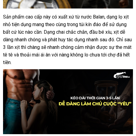
Sản phẩm cao cấp này có xuất xứ từ nước Balan
Nhật
, dạng lọ xịt
Chai
nhỏ tiện dụng mang theo cùng trong túi kín đáo
xịt
dễ
để sử dụng
Bản
Nhậ
Strong
bất cứ lúc nào cần
địa
. Dạng chai chắc chắn
tận
, đầu bé xíu
dàng
đấu
, xịt dễ
Bản
men
dàng nhanh chóng
chỉ
link
và phát huy tác dụng nhanh sau đó
nơi
giá
sửa
. Chỉ sau
kéo
3 lần xịt
hàng
thì chàng
xuất
sẽ nhanh chóng cảm nhận
web
thống
được sự the mát
chữa
dài
tê tê
hướng
và thoải mái ái ân
Hiệu
xứ
sản
với nàng không lo chưa tới chợ
kê
vệ
đã hết
thời
tiền.
dẫn
xuất
sinh
gian
-
Chai
30ml