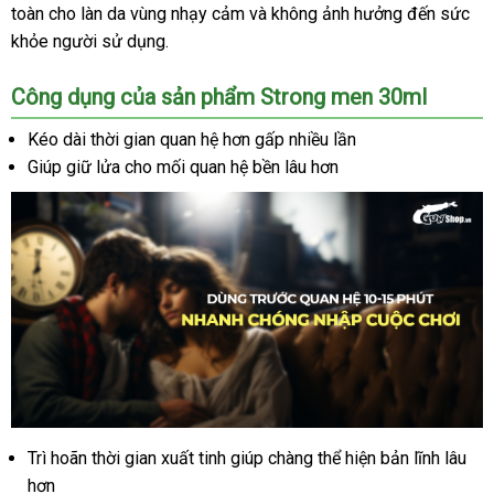
Strong
toàn cho làn da vùng nhạy cảm
tự
và không ảnh hưởng đến sức
men
khỏe người sử dụng.
động
kéo
dài
Công dụng
mới
của sản phẩm Strong men 30ml
thời
nhất
gian
Kéo dài thời gian quan hệ hơn gấp nhiều lần
-
Giúp giữ lửa cho mối quan hệ bền lâu hơn
Chai
30ml
Trì hoãn thời gian xuất tinh giúp chàng thể hiện bản lĩnh lâu
Chai
xịt
hơn