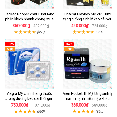
Jacked Popper chai 10ml tăng
Chai xịt Playboy Mỹ VIP 10ml
phấn khích nhanh chóng mua
tăng cường sinh lý kéo dài yêu
ngay
350.000₫
420.000₫
402.000₫
724.000₫
(861)
(851)
-30%
-34%
5
5
Viagra Mỹ chính hãng thuốc
Viên Rocket 1h Mỹ tăng sinh lý
cường dương kéo dài thời gian
nam, mạnh mẽ, nhập khẩu
cho Nam nhập khẩu chính ngạch
750.000₫
389.000₫
1.071.000₫
589.000₫
(850)
(850)