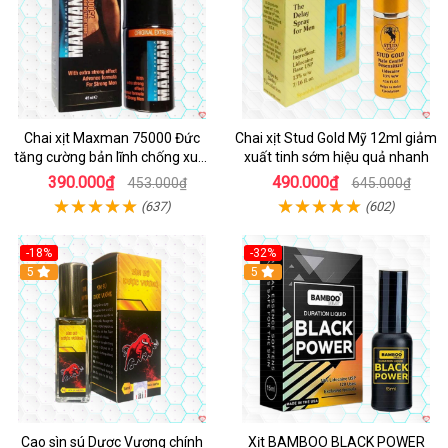
Chai xịt Maxman 75000 Đức
Chai xịt Stud Gold Mỹ 12ml giảm
tăng cường bản lĩnh chống xuất
xuất tinh sớm hiệu quả nhanh
tinh sớm
390.000₫
490.000₫
453.000₫
645.000₫
(637)
(602)
-18%
-32%
5
5
Cao sìn sú Dược Vương chính
Xịt BAMBOO BLACK POWER