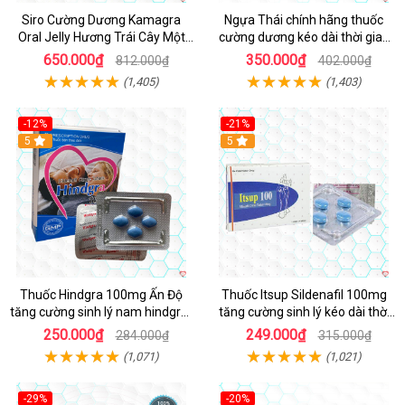
Siro Cường Dương Kamagra
Ngựa Thái chính hãng thuốc
Oral Jelly Hương Trái Cây Một
cường dương kéo dài thời gian
Hộp 7 Gói 100g
cho Nam hộp 10 viên
650.000₫
350.000₫
812.000₫
402.000₫
(1,405)
(1,403)
-12%
-21%
5
5
Thuốc Hindgra 100mg Ấn Độ
Thuốc Itsup Sildenafil 100mg
tăng cường sinh lý nam hindgra-
tăng cường sinh lý kéo dài thời
100 chống xts cương dương
gian cho nam
250.000₫
249.000₫
284.000₫
315.000₫
(1,071)
(1,021)
-29%
-20%