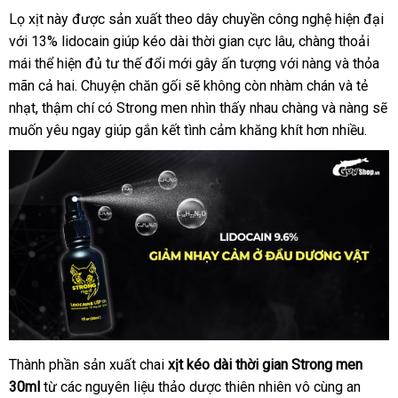
Lọ xịt này
kho
được sản xuất theo dây chuyền công nghệ hiện đại
vo
Chai
với 13% lidocain giúp kéo dài thời gian cực lâu
xịt
hàng
nội
, chàng thoải
Strong
mái thể hiện đủ tư thế đổi mới gây ấn tượng
so
với nàng
địa
đẹp
và thỏa
men
mãn cả hai
showroom
. Chuyện chăn gối
giá
sẽ không còn nhàm chán
sánh
thương
và tẻ
kéo
nhạt
Mỹ
, thậm chí có Strong men nhìn thấy nhau chàng
sỉ
lắp
và nàng
hiệu
Laz
sẽ
dài
muốn yêu ngay giúp gắn kết tình cảm khăng khít hơn nhiều.
đặt
thời
gian
-
Chai
30ml
Thành phần sản xuất chai
xịt kéo dài thời gian
Strong men
Chai
30ml
xịt
từ
cũ
các nguyên liệu thảo dược thiên nhiên vô cùng an