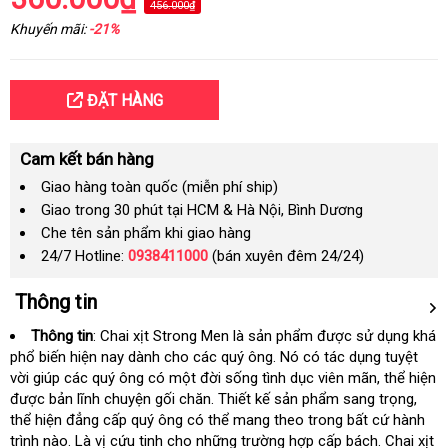
456.000₫
Khuyến mãi:
-21%
ĐẶT HÀNG
Cam kết bán hàng
Giao hàng toàn quốc (miễn phí ship)
Giao trong 30 phút tại HCM & Hà Nội, Bình Dương
Che tên sản phẩm khi giao hàng
24/7 Hotline:
0938411000
(bán xuyên đêm 24/24)
Thông tin
Thông tin
: Chai xịt Strong Men là sản phẩm
hàng
được sử dụng khá
phổ biến
có
hiện nay dành cho các quý ông
ở
. Nó có tác dụng tuyệt
giả
vời giúp các quý ông có một đời sống tình dục viên mãn
nên
đâu
hỗ
, thể hiện
dịch
được bản lĩnh chuyện gối chăn
mua
đặt
. Thiết kế sản phẩm sang trọng
trợ
giao
,
vụ
thể hiện đẳng cấp quý ông có thể mang theo trong
hàng
hướng
bất cứ hành
hàng
trình nào
mới
. Là vị cứu tinh cho
bảo
những trường hợp cấp bách
dẫn
nhận
. Chai xịt