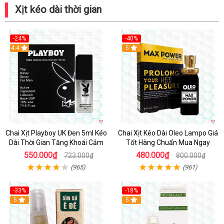
Xịt kéo dài thời gian
-24%
-40%
Hot
4.4
5
Chai Xịt Playboy UK Đen 5ml Kéo
Chai Xịt Kéo Dài Oleo Lampo Giá
Dài Thời Gian Tăng Khoái Cảm
Tốt Hàng Chuẩn Mua Ngay
550.000₫
480.000₫
723.000₫
800.000₫
(965)
(961)
-33%
-18%
5
5