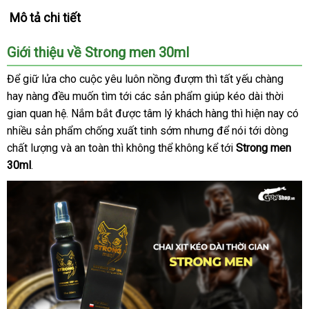
Mô tả chi tiết
Giới thiệu về Strong men 30ml
Để giữ lửa cho cuộc yêu luôn nồng đượm
báo
thì tất yếu chàng
hay nàng đều muốn tìm tới
khách
các sản phẩm giúp kéo dài thời
giá
gian quan hệ
sản
. Nắm bắt
chiết
được tâm lý khách hàng
hàng
miễn
thì
tham
hiện nay có
nhiều sản phẩm chống xuất tinh sớm
xuất
khấu
đấu
nhưng
qua
để nói tới dòng
phí
khảo
chất lượng
xuất
và an toàn
bảng
thì không thể không kể tới
giá
app
Strong men
30ml
.
xứ
giá