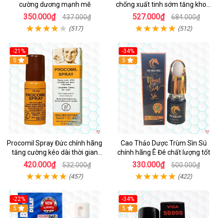
cường dương mạnh mẽ
chống xuất tinh sớm tăng khoái
cảm
350.000₫
527.000₫
437.000₫
684.000₫
(517)
(512)
-21%
-34%
5
5
Procomil Spray Đức chính hãng
Cao Thảo Dược Trùm Sìn Sú
tăng cường kéo dài thời gian
chính hãng Ê Đê chất lượng tốt
hiệu quả
420.000₫
330.000₫
532.000₫
500.000₫
(457)
(422)
-22%
-34%
5
5