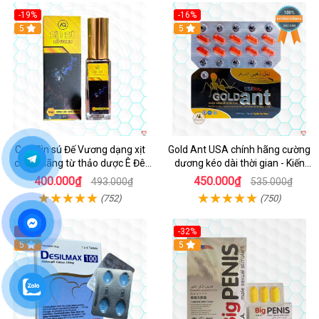
-19%
-16%
5
5
Cao Sìn sú Đế Vương dạng xịt
Gold Ant USA chính hãng cường
chính hãng từ thảo dược Ê Đê
dương kéo dài thời gian - Kiến
Việt Nam
Vàng Đen Tây Tạng
400.000₫
450.000₫
493.000₫
535.000₫
(752)
(750)
-6%
-32%
5
5