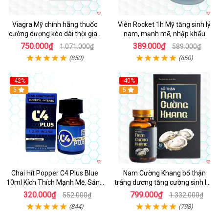
Viagra Mỹ chính hãng thuốc
Viên Rocket 1h Mỹ tăng sinh lý
cường dương kéo dài thời gian
nam, mạnh mẽ, nhập khẩu
cho Nam nhập khẩu chính ngạch
750.000₫
389.000₫
1.071.000₫
589.000₫
(850)
(850)
-42%
-40%
5
5
Chai Hít Popper C4 Plus Blue
Nam Cường Khang bổ thận
10ml Kích Thích Mạnh Mẽ, Sảng
tráng dương tăng cường sinh lực
Khoái
nam
320.000₫
799.000₫
552.000₫
1.332.000₫
(844)
(798)