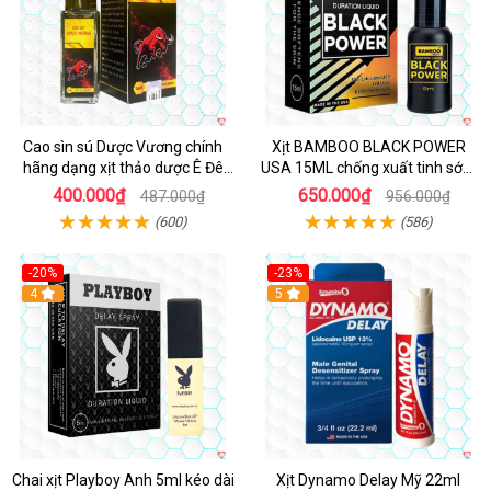
Cao sìn sú Dược Vương chính
Xịt BAMBOO BLACK POWER
hãng dạng xịt thảo dược Ê Đê
USA 15ML chống xuất tinh sớm
Tây Nguyên
hiệu quả
400.000₫
650.000₫
487.000₫
956.000₫
(600)
(586)
-20%
-23%
Hot
4
5
Chai xịt Playboy Anh 5ml kéo dài
Xịt Dynamo Delay Mỹ 22ml