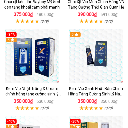
Chai xịt kéo dài Playboy Mỹ 5ml
Chai Xịt Vip Men Chính Hãng VN
đen tăng khoái cảm phái mạnh
Tăng Cường Thời Gian Quan Hệ
375.000₫
390.000₫
480.000₫
591.000₫
(379)
(372)
-34%
5
5
Kem Vip Nhật Trắng X Cream
Kem Vip Xanh Nhật Bản Chính
chính hãng tăng cường sinh lý
Hãng Tăng Cường Sinh Lý Nam
nam kéo dài
Bền Lâu
350.000₫
350.000₫
530.000₫
350.000₫
(370)
(370)
-40%
-20%
5
4.7