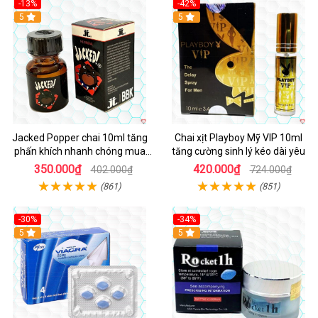
-13%
-42%
5
5
Jacked Popper chai 10ml tăng
Chai xịt Playboy Mỹ VIP 10ml
phấn khích nhanh chóng mua
tăng cường sinh lý kéo dài yêu
ngay
350.000₫
420.000₫
402.000₫
724.000₫
(861)
(851)
-30%
-34%
5
5