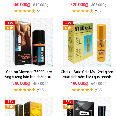
hiệu quả nhất
560.000₫
320.000₫
812.000₫
385.000₫
(702)
(699)
-14%
-24%
5
5
Chai xịt Maxman 75000 Đức
Chai xịt Stud Gold Mỹ 12ml giảm
tăng cường bản lĩnh chống xuất
xuất tinh sớm hiệu quả nhanh
tinh sớm
390.000₫
490.000₫
453.000₫
645.000₫
(637)
(602)
-18%
-32%
5
5