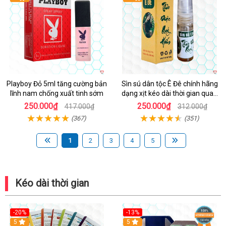
Playboy Đỏ 5ml tăng cường bản
Sìn sú dân tộc Ê Đê chính hãng
lĩnh nam chống xuất tinh sớm
dạng xịt kéo dài thời gian quan
hệ chai nhỏ 5ml
250.000₫
250.000₫
417.000₫
312.000₫
(367)
(351)
1
2
3
4
5
Kéo dài thời gian
-20%
-13%
5
Hot
5