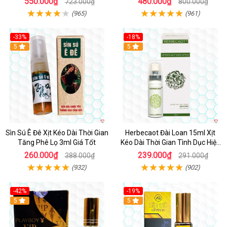
550.000₫
480.000₫
723.000₫
800.000₫
(965)
(961)
-33%
-18%
5
5
Sìn Sú Ê Đê Xịt Kéo Dài Thời Gian
Herbecaot Đài Loan 15ml Xịt
Tăng Phê Lọ 3ml Giá Tốt
Kéo Dài Thời Gian Tình Dục Hiệu
Quả
260.000₫
239.000₫
388.000₫
291.000₫
(932)
(902)
-42%
-19%
5
5