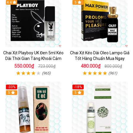
Hot
4.4
5
Chai Xịt Playboy UK Đen 5ml Kéo
Chai Xịt Kéo Dài Oleo Lampo Giá
Dài Thời Gian Tăng Khoái Cảm
Tốt Hàng Chuẩn Mua Ngay
550.000₫
480.000₫
723.000₫
800.000₫
(965)
(961)
-33%
-18%
5
5