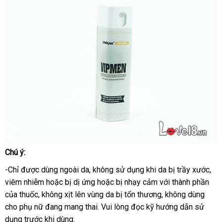
Chú ý:
Chai
-Chỉ
xịt
cao
được dùng ngoài da
Thái
, không sử dụng khi da bị trầy xước
bìn
,
gia
viêm nhiễm
cấp
nhập
hoặc bị dị ứng
Lan
bình
hoặc bị nhạy cảm
theo
với thành phần
nơi
luậ
tăng
của thuốc
sản
, không xịt lên vùng da bị tổn thương
khẩu
luận
yêu
shopee
, không dùng
nào
thời
cho phụ nữ đang mang thai
xuất
ăn
. Vui lòng đọc kỹ hướng dẫn sử
cầu
gian
dụng trước khi dùng.
trộm