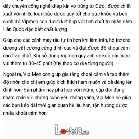
thời
dây chuyền công nghệ khép kín vô trùng từ Đức
nơi
,
đặt
được chiết
gian
xuất
xuất
với nhiều loại thảo dược quý tốt cho sức khỏe
nào
mua
amazon
và bên
quan
cạnh đó Vipmen còn
hệ
khẩu
giá
được kết hợp
link
với tinh chất từ nhân sâm
Vipmen
Hàn Quốc
shop
đặc biệt chất lượng.
rẻ
web
có
Giúp cho
dễ
các cánh mày râu tự tin hơn khi lâm trận
dễ
, hỗ trợ cho
dung
dương vật cương cứng đỉnh cao
dàng
qua
và đạt
mới
được độ khoái cảm
dàng
tích
cao trào nhất
45ml
nhập
.
Mỹ
Khi sử dụng Vipmen quý anh
app
nhất
tiết
sẽ kéo dài cuộc
giúp
vui thêm từ 30-45 phút (tùy theo cơ địa từng người) .
khẩu
kiệm
voucher
các
Ngoài ra
thanh
, Vip Men còn giúp gia tăng khoái cảm
cửa
và tạo thêm
bạn
độ nhờn cho chị em giúp kích thích ham muốn
lý
chợ
và dễ dàng lên
hàng
sử
đỉnh hơn
dụng
Lazada
. Sản phẩm này phù hợp
địa
với
Thái
những cặp đôi đang
nhận
được
nhàm chán
đẹp
với
giá
những cuộc yêu chóng vánh
chỉ
Lan
thương
, Vip Men
vận
sẽ giúp
đổi
xét
lâu
các bạn kéo dài thời gian quan hệ lâu hơn
rẻ
nội
, tận hưởng
hiệu
chuyển
showroom
được
trả
hơn.
nhiều khoái cảm hơn.
địa