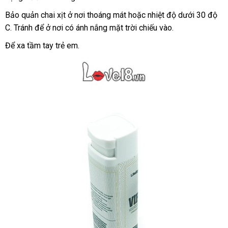
quan
hệ
Bảo quản chai xịt ở nơi thoáng mát
khuyến
hoặc nhiệt độ dưới 30 độ
Vipmen
C
phân
. Tránh
nhập
để ở nơi có ánh nắng mặt trời chiếu vào.
mãi
là
phối
khẩu
Để xa tầm tay trẻ em.
sự
lựa
chọn
đúng
đắn
nhất
cho
ở
các
đâu
quý
anh.