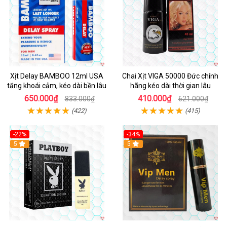
Xịt Delay BAMBOO 12ml USA
Chai Xịt VIGA 50000 Đức chính
tăng khoái cảm, kéo dài bền lâu
hãng kéo dài thời gian lâu
650.000₫
410.000₫
833.000₫
621.000₫
(422)
(415)
-22%
-34%
5
5