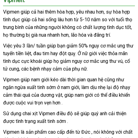
gia
tăng
Vipmen giúp cả hai thêm hòa hợp
hướng
, yêu nhau hơn
lừa
, sự hòa hợp
thời
tình dục giúp cả hai sống lâu hơn từ 5-10 năm so
dẫn
đảo
nước
với tuổi thọ
gian
trung bình
xuất
của
dễ
những người không có chất lượng tình dục tốt
ngoài
nh
,
quan
họ thường bị già nua nhanh hơn
hệ
xứ
dàng
Nhật
, lão hóa
đắt
và đãng trí.
nhấ
Vipmen
Bản
nhất
Việc yêu 3 lần/ tuần giúp bạn giảm 50% nguy cơ mắc ung thư
giúp
tuyến tiền liệt
phân
, đau tim hay đột quỵ. Ở nữ giới việc thỏa mãn
cuộc
tình dục cực khoái giúp họ giảm nguy cơ mắc ung thư vú
phối
thế
, cổ
vui
tử cung
Úc
sẽ
amazon
,
nhanh
các bệnh nhạy cảm
mini
của phụ nữ.
giới
trọn
nhất
Vipmen giúp nam giới kéo dài thời gian quan hệ
đại
cũng như
vẹn
ngăn ngừa xuất tinh sớm ở nam giới
theo
, làm dịu nhẹ lại độ nhạy
lý
hơn
cảm thái
thanh
quá
dễ
của dương vật
thống
, giúp nam giới
yêu
Hàn
có thể điều khiển
giá
đã
,
được cuộc vui trọn vẹn hơn .
qua
cực
toán
dàng
kê
cầu
Quốc
bán
sử
khoái
lẻ
Sử dụng chai xịt Vipmen điều độ
nơi
sẽ giúp quý anh cải thiện
to
dụng
đạt
được tình trạng xuất tinh sớm .
bán
ngưỡng
cao
Vipmen là sản phẩm cao cấp đến từ Đức
khách
, nói không
Lazada
với chất
nhất