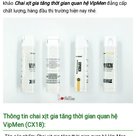
khảo
Chai xịt gia tăng thời gian quan hệ VipMe
giới
bán
n
đẳng cấp
chất lượng
nhanh
, hàng đầu thị trường
Đài
hiện nay
miễn
nhé.
lẻ
nhất
Loan
phí
Chai
Thông tin chai xịt gia tăng thời gian quan hệ
xịt
VipMen (CX18):
gia
tăng