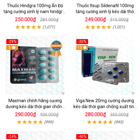
Thuốc Hindgra 100mg Ấn Độ
Thuốc Itsup Sildenafil 100mg
tăng cường sinh lý nam hindgra-
tăng cường sinh lý kéo dài thời
100 chống xts cương dương
gian cho nam
250.000₫
249.000₫
284.000₫
315.000₫
(1,071)
(1,021)
-29%
-20%
Hot
5
15
Maxman chính hãng cương
Viga New 20mg cường dương
dương kéo dài thời gian chống
kéo dài thời gian chống xuất tinh
xuất tinh sớm hộp 10 viên
hộp 4 viên
290.000₫
280.000₫
406.000₫
350.000₫
(999)
(995)
-24%
-40%