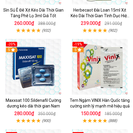
Sìn Sú Ê Đê Xịt Kéo Dài Thời Gian
Herbecaot Đài Loan 15ml Xịt
Tăng Phê Lọ 3ml Giá Tốt
Kéo Dài Thời Gian Tình Dục Hiệu
Quả
260.000₫
239.000₫
388.000₫
291.000₫
(932)
(902)
-20%
-19%
5
5
Maxxsat 100 Sildenafil Cường
Tem Ngậm VINIX Hàn Quốc tăng
dương kéo dài thời gian Nam
cường sinh lý mạnh mẽ hiệu quả
280.000₫
150.000₫
350.000₫
185.000₫
(900)
(888)