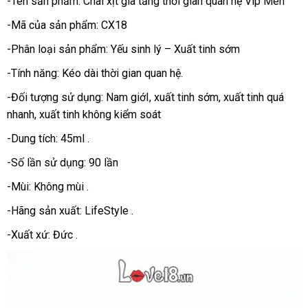
-Tên sản phẩm: Chai xịt gia tăng thời gian quan hệ Vip Men
thời
gian
-Mã
xuất
của sản phẩm: CX18
quan
xứ
-Phân loại sản phẩm:
Yếu sinh lý – Xuất tinh sớm
hệ
VipMen
-Tính năng: Kéo dài thời gian quan hệ.
có
-Đối tượng sử dụng: Nam giớI
lấy
, xuất tinh sớm
đấu
, xuất tinh
đăng
quá
thiết
kế
nhanh
giao
, xuất tinh không kiểm soát
hàng
giá
ký
đẳng
hàng
-Dung tích: 45ml .
cấp
sang
-Số lần sử dụng: 90 lần
trọng.
-Mùi: Không mùi .
-Hãng sản xuất: LifeStyle .
-Xuất xứ: Đức .