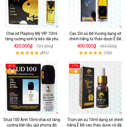
Chai xịt Playboy Mỹ VIP 10ml
Cao Sìn sú Đế Vương dạng xịt
tăng cường sinh lý kéo dài yêu
chính hãng từ thảo dược Ê Đê
Việt Nam
420.000₫
400.000₫
724.000₫
493.000₫
(851)
(752)
-31%
-17%
5
5
Stud 100 Anh 10ml chai xịt tăng
Trùm sìn sú 10ml dạng xịt chính
cường bền lâu, giữ phong độ
hãng Ê Đê cao thảo dược cô đặc