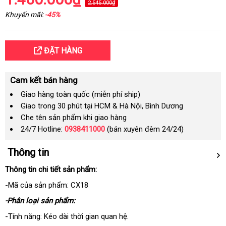
2.545.000₫
Khuyến mãi:
-45%
ĐẶT HÀNG
Cam kết bán hàng
Giao hàng toàn quốc (miễn phí ship)
Giao trong 30 phút tại HCM & Hà Nội, Bình Dương
Che tên sản phẩm khi giao hàng
24/7 Hotline:
0938411000
(bán xuyên đêm 24/24)
Thông tin
Thông tin chi tiết sản phẩm:
-Mã
tổng
của sản phẩm: CX18
hợp
-Phân loại sản phẩm:
-Tính năng: Kéo dài thời gian quan hệ.