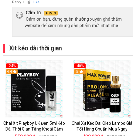
Reply
Like
●
Cẩm Tú
ADMIN
Cảm ơn bạn, đừng quên thường xuyên ghé thăm
website để xem những sản phẩm mới nhất nhé.
Xịt kéo dài thời gian
-24%
-40%
Hot
4.4
5
Chai Xịt Playboy UK Đen 5ml Kéo
Chai Xịt Kéo Dài Oleo Lampo Giá
Dài Thời Gian Tăng Khoái Cảm
Tốt Hàng Chuẩn Mua Ngay