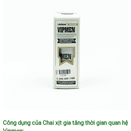
Chai
Công dụng
chất
của Chai xịt gia tăng thời gian quan hệ
xịt
Vipmen:
lượng