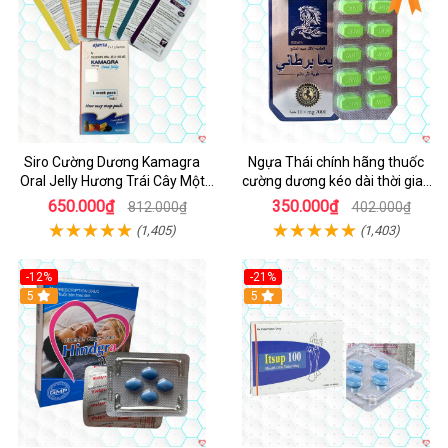
Siro Cường Dương Kamagra
Ngựa Thái chính hãng thuốc
Oral Jelly Hương Trái Cây Một
cường dương kéo dài thời gian
Hộp 7 Gói 100g
cho Nam hộp 10 viên
650.000₫
350.000₫
812.000₫
402.000₫
(1,405)
(1,403)
-12%
-21%
5
5