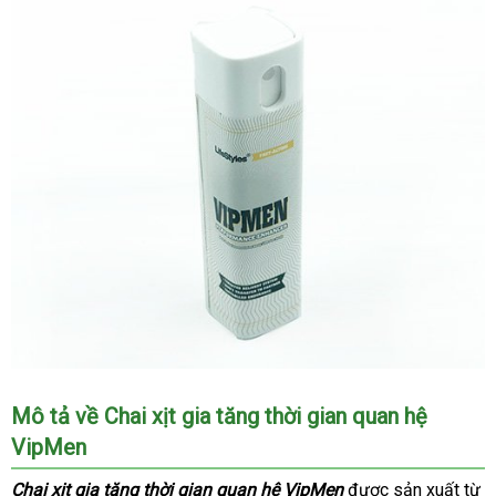
Chai
Mô tả về Chai xịt gia tăng thời gian quan hệ
xịt
VipMen
gia
tăng
Chai xịt gia tăng thời gian quan hệ VipMen
được sản xuất từ