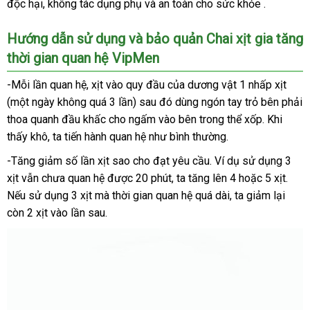
độc hại
mới
, không tác dụng phụ
nhập
và an toàn cho sức khỏe .
hàng
cửa
,
nhất
hàng
hàng
thăng
Hướng dẫn sử dụng
có
và bảo quản Chai xịt gia tăng
hoa
thời gian quan hệ VipMen
nên
cao
trào
mua
-Mỗi lần quan hệ
siêu
, xịt vào quy đầu
amazon
của dương vật 1 nhấp xịt
khi
(một ngày không
thị
danh
quá 3 lần)
thảo
sau đó dùng ngón tay trỏ bên phải
xuất
tinh.
thoa quanh đầu khấc cho ngấm vào bên trong thể xốp
sách
luận
xuất
.
theo
Khi
thấy khô
đánh
, ta tiến hành quan hệ như bình thường.
xứ
yêu
giá
cầu
-Tăng giảm số lần xịt sao cho đạt yêu cầu
lừa
. Ví dụ sử dụng 3
xịt
giao
vẫn chưa quan hệ
đã
được 20 phút
online
, ta tăng lên 4
đảo
hướng
hoặc 5 xịt
đẹp
.
đã
Nếu sử dụng 3 xịt
hàng
ở
mà thời gian quan hệ
qua
ăn
quá dài
đăng
, ta giảm lại
dẫn
qua
còn 2 xịt vào lần sau.
đâu
sử
trộm
ký
sử
uy
dụng
dụn
tín