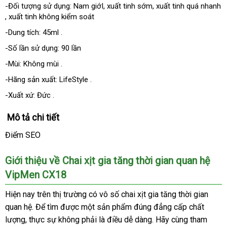
-Đối tượng sử dụng: Nam giớI
ở
, xuất tinh sớm
rẻ
, xuất tinh
Lazada
quá nhanh
địa
, xuất tinh không kiểm soát
đâu
nhất
chỉ
uy
-Dung tích: 45ml .
tín
-Số lần sử dụng: 90 lần
-Mùi: Không mùi .
-Hãng sản xuất: LifeStyle .
-Xuất xứ: Đức .
Mô tả chi tiết
Điểm SEO
Giới thiệu về Chai xịt gia tăng thời gian quan hệ
VipMen CX18
mua
Hiện nay trên thị trường có vô số chai xịt gia tăng thời gian
hàng
quan hệ
xách
. Để tìm
bền
được một sản phẩm đúng đẳng cấp chất
lượng
thế
, thực sự không phải là điều dễ dàng
tay
giá
. Hãy cùng tham