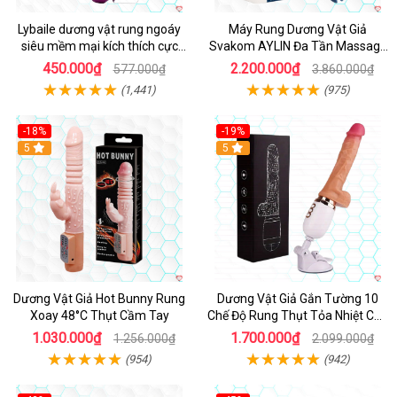
Lybaile dương vật rung ngoáy
Máy Rung Dương Vật Giả
siêu mềm mại kích thích cực
Svakom AYLIN Đa Tần Massage
mạnh
Sướng
450.000₫
2.200.000₫
577.000₫
3.860.000₫
(1,441)
(975)
-18%
-19%
Hot
5
Hot
5
Dương Vật Giả Hot Bunny Rung
Dương Vật Giả Gắn Tường 10
Xoay 48°C Thụt Cầm Tay
Chế Độ Rung Thụt Tỏa Nhiệt Cao
Cấp
1.030.000₫
1.700.000₫
1.256.000₫
2.099.000₫
(954)
(942)