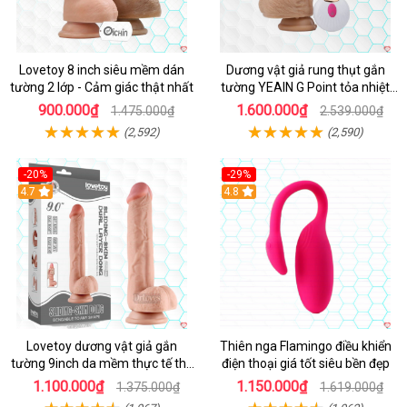
Lovetoy 8 inch siêu mềm dán
Dương vật giả rung thụt gắn
tường 2 lớp - Cảm giác thật nhất
tường YEAIN G Point tỏa nhiệt
điều khiển từ xa
900.000₫
1.600.000₫
1.475.000₫
2.539.000₫
(2,592)
(2,590)
-20%
-29%
Hot
4.7
Hot
4.8
Lovetoy dương vật giả gắn
Thiên nga Flamingo điều khiển
tường 9inch da mềm thực tế thú
điện thoại giá tốt siêu bền đẹp
vị
1.100.000₫
1.150.000₫
1.375.000₫
1.619.000₫