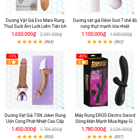
Dương Vật Giả Evo Mars Rung
Dương vật giả Dibei God 7 chế độ
Thụt Sưởi Ấm Lưỡi Liếm Tiện Ích
rung thụt mạnh tỏa nhiệt
1.650.000₫
1.100.000₫
2.391.000₫
1.930.000₫
(864)
(862)
-15%
-45%
5
5
Dương Vật Giả TSN Joker Rung
Máy Rung EROS Electro Sword
Uốn Cong Phát Nhiệt Cao Cấp
Sóng Điện Mạnh Mua Ngay Giá
Tốt
1.450.000₫
1.780.000₫
1.706.000₫
3.236.000₫
(855)
(837)