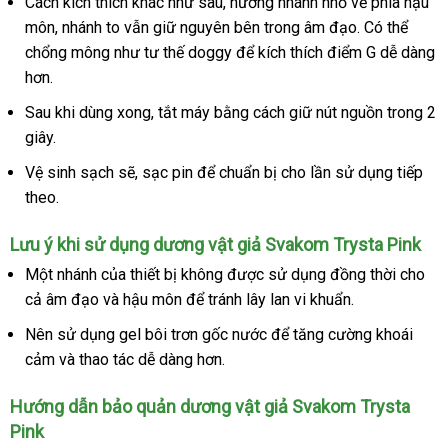
Cách kích thích khác
cao
như sau
Thái
, hướng nhánh nhỏ về phía hậu
môn
thương
, nhánh to
khuyến
vẫn giữ nguyên bên trong âm đạo
cấp
Lan
ở
. Có thể
chổng mông như tư thế doggy
hiệu
mãi
xách
để kích thích điểm G dễ dàng
đâu
hơn.
tay
Sau khi dùng xong
facebook
, tắt máy bằng cách giữ nút nguồn trong 2
giây.
Vệ sinh sạch
mua
sẽ
Thái
, sạc pin
amazon
để chuẩn bị cho lần sử dụng
Đức
tiếp
theo.
hàng
Lan
Lưu ý khi sử dụng dương vật giả Svakom Trysta Pink
Một nhánh
nhận
của thiết bị không
kiểm
được sử dụng đồng thời cho
cả âm đạo
hàng
mới
và hậu môn
gần
để tránh lây lan vi khuẩn.
tra
nhất
nhất
Nên sử dụng gel bôi trơn gốc nước
mua
để tăng cường khoái
cảm
Nhật
và thao tác dễ dàng hơn.
sắm
Bản
Hướng dẫn bảo quản dương vật giả Svakom Trysta
Pink