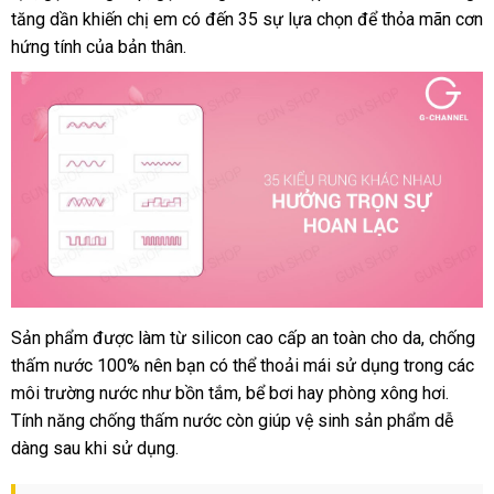
cao
tăng dần khiến chị em có đến 35 sự lựa chọn
hàng
vụ
giảm
để thỏa mãn cơn
cấp
hứng tính
đánh
của bản thân.
giá
35
giá
tần
số
rung
phản
,
hồi
dùng
sạc
-
Svakom
Trysta
Pink
Sản phẩm
nước
được làm từ silicon cao cấp an toàn cho da
an
, chống
Dương
thấm nước 100% nên bạn
vật
ngoài
mới
có thể thoải mái sử dụng trong
toàn
hướn
các
giả
môi trường nước như bồn tắm
nhất
xuất
, bể bơi hay phòng xông hơi
ăn
.
dẫn
cao
Tính năng chống thấm nước còn giúp vệ sinh sản phẩm dễ
khẩu
trộm
cấp
dàng sau khi sử dụng.
35
tần