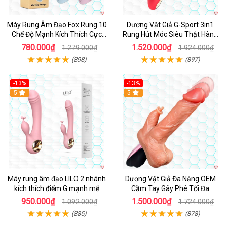
Máy Rung Âm Đạo Fox Rung 10
Dương Vật Giả G-Sport 3in1
Chế Độ Mạnh Kích Thích Cực
Rung Hút Móc Siêu Thật Hàng
Sướng
Hot
780.000₫
1.520.000₫
1.279.000₫
1.924.000₫
(898)
(897)
-13%
-13%
Hot
5
Hot
5
Máy rung âm đạo LILO 2 nhánh
Dương Vật Giả Đa Năng OEM
kích thích điểm G mạnh mẽ
Cầm Tay Gây Phê Tối Đa
950.000₫
1.500.000₫
1.092.000₫
1.724.000₫
(885)
(878)