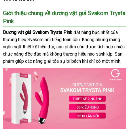
Giới thiệu chung về dương vật giả Svakom Trysta
Pink
Dương vật giả Svakom Trysta Pink
đắt hàng bậc nhất
vệ
của
thương hiệu Svakom nổi tiếng toàn cầu
địa
. Không
dịch
những mang
sinh
ngôn ngữ thiết kế hiện đại
amazon
, sản phẩm còn
chỉ
giá
được tích hợp nhiều
vụ
chức năng độc đáo
shop
mà không thương hiệu nào sánh kịp
rẻ
đấu
. Sản
phẩm giúp
shopee
các nàng giải tỏa sự bí bách khi chỉ có một mình.
giá