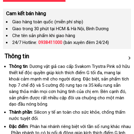
Cam kết bán hàng
Giao hàng toàn quốc (miễn phí ship)
Giao trong 30 phút tại HCM & Hà Nội, Bình Dương
Che tên sản phẩm khi giao hàng
24/7 Hotline:
0938411000
(bán xuyên đêm 24/24)
Thông tin
Thông tin
: Dương vật giả cao cấp Svakom Trystra Pink sở hữu
thiết kế độc quyền giúp kích thích điểm G tối đa
showroom
, mang lại
khoái cảm mạnh mẽ cho người dùng
tư
.
rẻ
Đặc biệt
voucher
, sản phẩm tích
hợp 7 chế độ và 5 cường độ rung tạo ra 35 kiểu rung sẵn
vấn
nhất
sàng thỏa mãn
ở
mọi cơn hứng tình
voucher
của chị em
kiểm
. Bên cạnh đó
sho
,
sản phẩm
hàng
được
đâu
đại
rất nhiều cặp đôi ưa chuộng cho một màn
tra
dạo đầu nóng bỏng.
nhái
tốt
lý
Thành phần
: Silicon y tế an toàn cho sức khỏe
amazon
, chống thấm
nước
xách
tuyệt đối.
tay
Đặc điểm
: Phân hai nhánh riêng biệt
giá
với tần số rung khác nhau
đặt
. Phần nhánh to có bi nổi di động giúp kích thích điểm G linh
sỉ