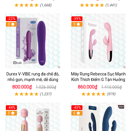
(1,668)
(1,441)
-22%
-39%
Hot
5
Hot
5
Durex V-VIBE rung đa chế độ,
Máy Rung Rebecca Sục Mạnh
nhỏ gọn, mạnh mẽ, dễ dùng
Kích Thích Điểm G Tận Hưởng
800.000₫
860.000₫
1.026.000₫
1.410.000₫
(1,237)
(979)
-44%
-43%
Hot
5
Hot
5