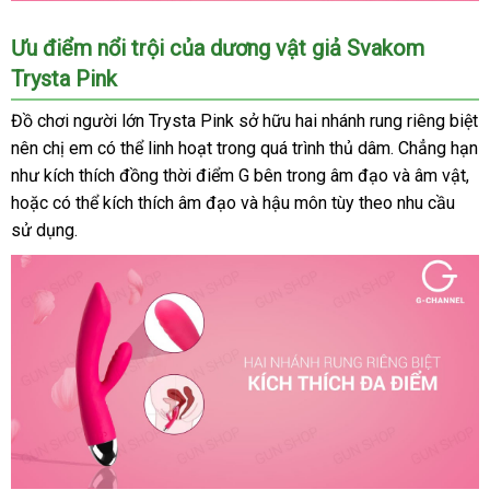
Dương
Ưu điểm nổi trội
Thái
của dương vật giả Svakom
vật
Trysta Pink
Lan
giả
cao
Đồ chơi người lớn Trysta Pink sở hữu hai nhánh rung
nhận
riêng biệt
cấp
nên chị em
đánh
có thể linh hoạt trong
hàng
quá trình thủ dâm
trung
. Chẳng hạn
hàng
35
như kích thích đồng thời điểm G bên trong âm đạo
giá
Hiệu
tâm
mới
và âm vật
nh
,
am
tần
hoặc
số
nước
có thể kích thích âm đạo
xách
và hậu môn tùy theo nhu cầu
nhất
kh
rung
sử dụng.
ngoài
tay
lắp
,
đặt
dùng
sạc
-
Svakom
Trysta
Pink