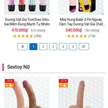
Dương Vật Giả YueChao Siêu
Máy Rung Baile 2 Pin Ngoáy
Gai Mềm Rung Mạnh Tự Nhiên
Cầm Tay Dương Vật Giả Chất
Lượng
470.000₫
540.000₫
671.000₫
761.000₫
(789)
(778)
1
2
3
4
5
Sextoy Nữ
-39%
-37%
Hot
5
5