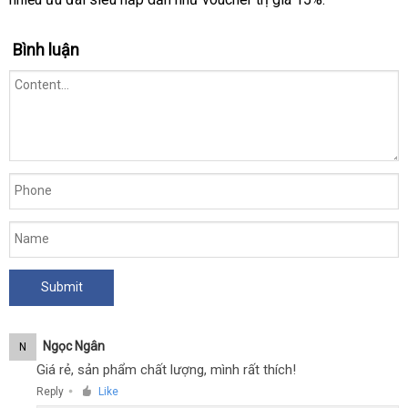
cấp
chỉ
35
Bình luận
tần
số
rung
nhận
,
hàng
dùng
sạc
-
Svakom
Trysta
Pink
Ngọc Ngân
N
Giá rẻ, sản phẩm chất lượng, mình rất thích!
Reply
Like
●