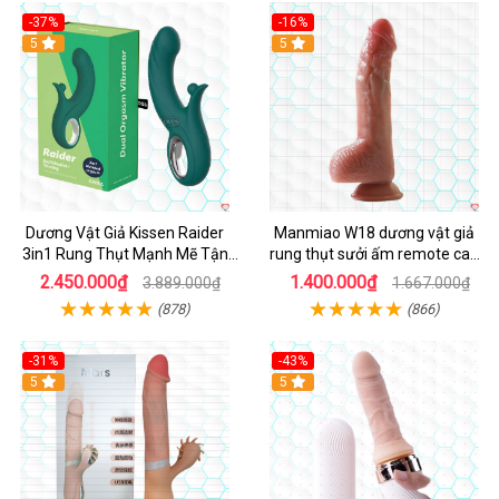
-37%
-16%
Hot
5
Hot
5
Dương Vật Giả Kissen Raider
Manmiao W18 dương vật giả
3in1 Rung Thụt Mạnh Mẽ Tận
rung thụt sưởi ấm remote cao
Hưởng
cấp
2.450.000₫
1.400.000₫
3.889.000₫
1.667.000₫
(878)
(866)
-31%
-43%
5
Hot
5