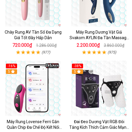
Chày Rung AV Tần Số Đa Dạng
Máy Rung Dương Vật Giả
Giá Tốt Đầy Hấp Dẫn
Svakom AYLIN Đa Tần Massage
Sướng
720.000₫
2.200.000₫
1.286.000₫
3.860.000₫
(977)
(975)
-16%
-38%
Hot
5
Hot
5
Máy Rung Lovense Ferri Gắn
Đai Đeo Dương Vật RGB Đôi
Quần Chip Đa Chế Độ Kết Nối
Tăng Kích Thích Cảm Giác Mạnh