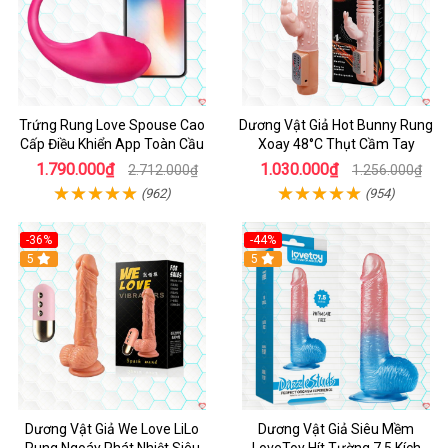
Trứng Rung Love Spouse Cao
Dương Vật Giả Hot Bunny Rung
Cấp Điều Khiển App Toàn Cầu
Xoay 48°C Thụt Cầm Tay
1.790.000₫
1.030.000₫
2.712.000₫
1.256.000₫
(962)
(954)
-36%
-44%
5
Hot
5
Dương Vật Giả We Love LiLo
Dương Vật Giả Siêu Mềm
Rung Ngoáy Phát Nhiệt Siêu
LoveToy Hít Tường 7.5 Kích