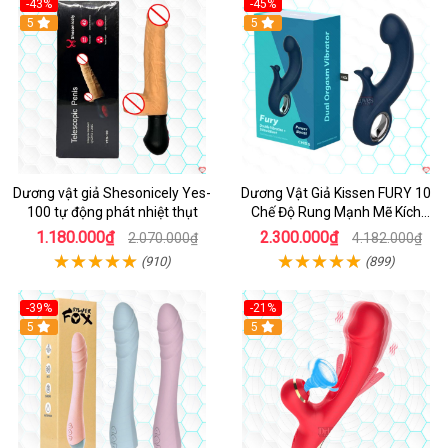
-43%
-45%
5
Hot
5
Dương vật giả Shesonicely Yes-
Dương Vật Giả Kissen FURY 10
100 tự động phát nhiệt thụt
Chế Độ Rung Mạnh Mẽ Kích
Thích
1.180.000₫
2.300.000₫
2.070.000₫
4.182.000₫
(910)
(899)
-39%
-21%
Hot
5
Hot
5