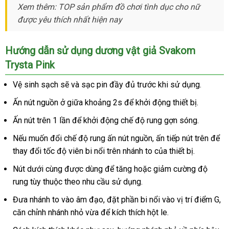
Xem thêm: TOP sản phẩm đồ chơi tình dục cho nữ
nơi
số
rung
được yêu thích nhất
có
hiện nay
nào
có
,
nên
nên
dùng
mua
Hướng dẫn sử dụng dương vật giả Svakom
chọn
sạc
Trysta Pink
-
Svakom
Vệ sinh sạch
hàng
sẽ
nhập
và sạc pin đầy đủ trước khi sử dụng.
Trysta
giả
khẩu
Pink
Ấn nút nguồn ở giữa khoảng 2s
chợ
để khởi động thiết bị.
Ấn nút trên 1 lần
khuyến
để khởi động chế độ rung gợn sóng.
mãi
chính
Nếu muốn đổi chế độ rung ấn nút nguồn
đã
, ấn tiếp nút trên
onlin
để
hãng
thay đổi tốc độ viên bi nổi trên nhánh to
qua
nước
của thiết bị.
sử
ngoài
Nút dưới cùng
nhập
được dùng
hàng
để tăng
shop
hoặc giảm cường độ
dụng
rung tùy thuộc theo nhu cầu sử dụng.
khẩu
Hiệu
Đưa nhánh to vào âm đạo
chính
, đặt phần bi nổi vào vị trí điểm G
so
,
căn chỉnh nhánh nhỏ vừa
Hàn
để kích thích hột le.
hãng
sá
Quốc