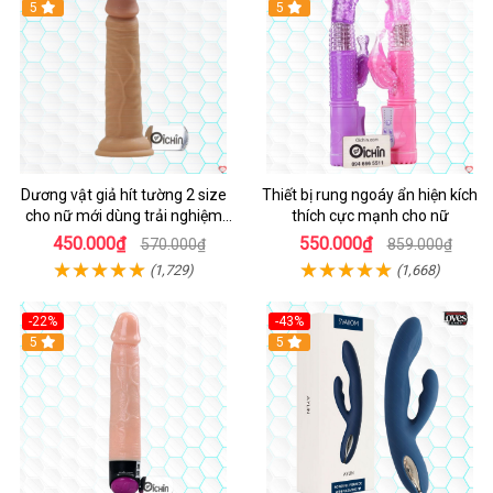
Hot
5
Hot
5
Dương vật giả hít tường 2 size
Thiết bị rung ngoáy ẩn hiện kích
cho nữ mới dùng trải nghiệm
thích cực mạnh cho nữ
thật
450.000₫
550.000₫
570.000₫
859.000₫
(1,729)
(1,668)
-22%
-43%
Hot
5
Hot
5