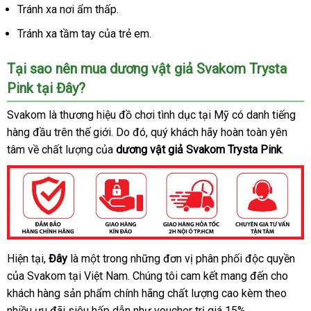
Tránh xa nơi ẩm thấp.
Tránh xa tầm tay
nơi
của trẻ em.
nào
Tại sao nên mua dương vật giả Svakom Trysta
Pink tại Đây?
Svakom là thương hiệu đồ chơi tình dục tại Mỹ có danh tiếng
hàng đầu trên thế giới
Pháp
. Do đó
đổi
, quý khách hãy hoàn toàn yên
tâm về chất lượng
có
của
dương vật giả Svakom Trysta Pink
trả
.
nên
chọn
đại
Hiện tại
nước
,
Đây
là một trong
tận
những đơn vị phân phối độc quyền
nh
Dương
lý
của Svakom tại Việt Nam
vật
ngoài
nhập
. Chúng tôi cam kết mang đến cho
nơi
hà
giả
khách hàng sản phẩm chính hãng chất lượng cao kèm theo
hàng
cao
nhiều
địa
ưu đãi siêu hấp dẫn như voucher trị giá 15%.