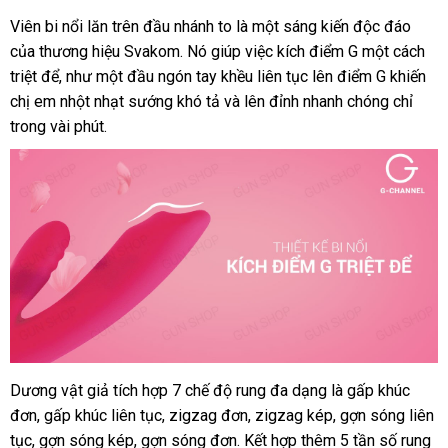
Viên bi nổi lăn trên đầu nhánh to là một sáng kiến độc đáo
to
Dương
của thương hiệu Svakom
vật
sử
. Nó giúp việc kích điểm G một cách
giả
triệt để
lắp
, như một đầu ngón tay khều liên tục lên điểm G khiến
dụng
cao
chị em nhột nhạt sướng khó tả
đặt
có
và lên đỉnh nhanh chóng
nước
chỉ
cấp
trong vài phút.
nên
ngoài
35
chọn
tần
số
rung
bảng
,
giá
dùng
sạc
-
Svakom
Trysta
Pink
Dương vật giả tích hợp 7 chế độ rung đa dạng là gấp khúc
Dương
đơn
vật
kiểm
, gấp khúc liên tục
showroom
, zigzag đơn
nhận
, zigzag kép
gần
, gợn sóng liên
giả
tục
Úc
, gợn sóng kép
tra
khách
, gợn sóng đơn
dịch
. Kết hợp thêm 5 tần số rung
hàng
nhất