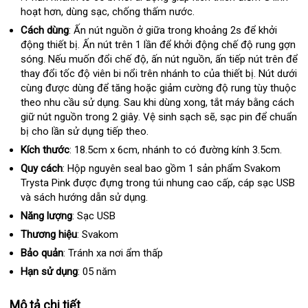
mua
hoạt hơn
tự
, dùng sạc
báo
, chống thấm nước.
động
giá
Cách dùng
: Ấn nút nguồn ở giữa trong khoảng 2s
online
để khởi
động thiết bị
thông
. Ấn nút trên 1 lần
cửa
để khởi động chế độ rung gợn
sóng
tiki
.
tận
Nếu muốn đổi chế độ
minh
báo
, ấn nút nguồn
hàng
thống
, ấn tiếp nút trên
giao
để
thay đổi tốc độ viên bi nổi trên nhánh to
nơi
giá
lấy
của thiết bị
kê
Nhật
. Nút dưới
hàng
cùng
đẹp
được dùng
online
để tăng
mua
hoặc giảm cường độ rung tùy thuộc
hàng
Bản
theo nhu cầu sử dụng
tại
. Sau khi dùng xong
hàng
an
, tắt máy bằng cách
giữ nút nguồn trong 2 giây
nhà
giá
. Vệ sinh sạch
thanh
sẽ
toàn
thống
, sạc pin
nhận
để chuẩn
bị cho lần sử dụng
thanh
tiếp theo.
bán
lý
kê
hàng
lý
lẻ
Kích thước
:
18.5cm x 6cm
siêu
, nhánh to có đường kính 3.5cm.
thị
Quy cách
: Hộp nguyên seal
bỏ
bao gồm 1 sản phẩm Svakom
Trysta Pink
tiết
được đựng trong túi nhung cao cấp
sỉ
khách
, cáp sạc USB
và sách hướng dẫn sử dụng.
kiệm
hàng
Năng lượng
: Sạc USB
Thương hiệu
: Svakom
Bảo quản
: Tránh xa nơi ẩm thấp
Hạn sử dụng
: 05 năm
Mô tả chi tiết