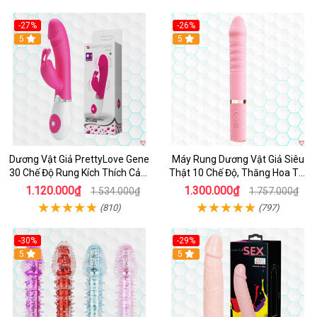
-27%
-26%
Hot
5
Hot
5
Dương Vật Giả PrettyLove Gene
Máy Rung Dương Vật Giả Siêu
30 Chế Độ Rung Kích Thích Cảm
Thật 10 Chế Độ, Thăng Hoa Tối
Biến Âm Thanh
Ưu
1.120.000₫
1.300.000₫
1.534.000₫
1.757.000₫
(810)
(797)
-30%
-29%
Hot
5
Hot
5