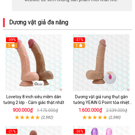
Dương vật giả đa năng
-39%
-37%
Hot
5
5
Lovetoy 8 inch siêu mềm dán
Dương vật giả rung thụt gắn
tường 2 lớp - Cảm giác thật nhất
tường YEAIN G Point tỏa nhiệt
điều khiển từ xa
900.000₫
1.600.000₫
1.475.000₫
2.539.000₫
(2,592)
(2,590)
-21%
-36%