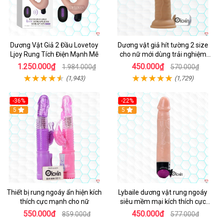
Dương Vật Giả 2 Đầu Lovetoy
Dương vật giả hít tường 2 size
Ljoy Rung Tích Điện Mạnh Mẽ
cho nữ mới dùng trải nghiệm
thật
1.250.000₫
450.000₫
1.984.000₫
570.000₫
(1,943)
(1,729)
-36%
-22%
Hot
5
Hot
5
Thiết bị rung ngoáy ẩn hiện kích
Lybaile dương vật rung ngoáy
thích cực mạnh cho nữ
siêu mềm mại kích thích cực
mạnh
550.000₫
450.000₫
859.000₫
577.000₫