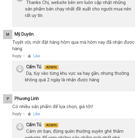
Thanks Chị, website bên em luôn cập nhật những
sản phẩm bán chạy nhất đề xuất cho người mua nên
rất uy tín.
Mỹ Duyên
M
Tuyệt vời, mới đặt hàng hôm qua mà hôm nay đã nhận được
hàng.
Reply
Like
●
Cẩm Tú
ADMIN
Dạ, tùy vào từng khu vực xa hay gần, nhưng thường
không quá 2 ngày là nhận được hàng
Phương Linh
P
Có nhiều sản phẩm để lựa chọn, giá tốt!
Reply
Like
●
Cẩm Tú
ADMIN
Cảm ơn bạn, đừng quên thường xuyên ghé thăm
website để xem những sản phẩm mới nhất nhé.