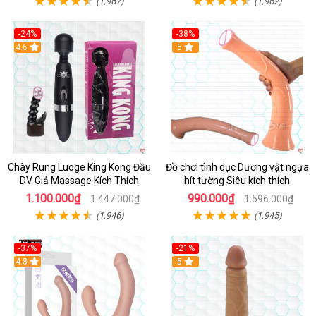
(1,967)
(1,962)
-24%
-38%
4.6
Hot
5
Chày Rung Luoge King Kong Đầu
Đồ chơi tình dục Dương vật ngựa
DV Giả Massage Kích Thích
hít tường Siêu kích thích
1.100.000₫
990.000₫
1.447.000₫
1.596.000₫
(1,946)
(1,945)
-37%
-21%
Hot
4.8
Hot
5