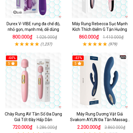
Durex V-VIBE rung đa chế độ,
Máy Rung Rebecca Sục Mạnh
nhỏ gọn, mạnh mẽ, dễ dùng
Kích Thích Điểm G Tận Hưởng
800.000₫
860.000₫
1.026.000₫
1.410.000₫
(1,237)
(979)
-44%
-43%
Hot
5
Hot
5
Chày Rung AV Tần Số Đa Dạng
Máy Rung Dương Vật Giả
Giá Tốt Đầy Hấp Dẫn
Svakom AYLIN Đa Tần Massage
Sướng
720.000₫
2.200.000₫
1.286.000₫
3.860.000₫