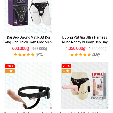
Đai Đeo Dương Vật RGB Đôi
Dương Vật Giả Ultra Harness
Tăng Kích Thích Cảm Giác Mạnh
Rung Ngoáy Bi Xoay Đeo Dây
Mẽ
Cao Cấp
600.000₫
1.050.000₫
968.000₫
1.544.000₫
(970)
(835)
-20%
-38%
Hot
5
Hot
5