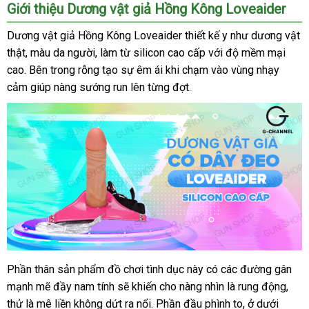
Giới thiệu Dương vật giả Hồng Kông Loveaider
Dương vật giả Hồng Kông Loveaider thiết kế y như dương vật
thật
tư
, màu da người
thảo
, làm từ silicon cao cấp
sử
với độ mềm mại
cao
trung
.
vấn
mini
Bên trong rỗng tạo sự êm ái khi chạm vào vùng nhạy
luận
dụng
cảm giúp nàng sướng run lên từng đợt.
tâm
Phần thân sản phẩm đồ chơi tình dục này có
vệ
các đường gân
Dương
mạnh mẽ đầy nam tính
vật
sử
sẽ khiến cho nàng nhìn là rung động
sinh
địa
,
giả
thử là mê liền không dứt ra nổi
dụng
giá
. Phần đầu phình to
địa
, ở dưới
chỉ