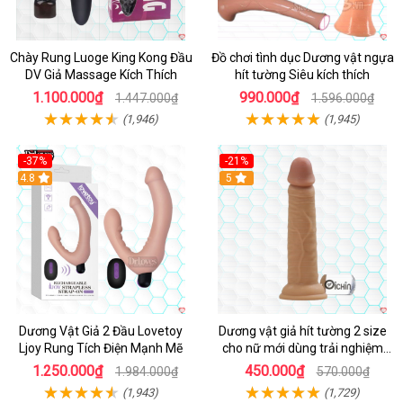
Chày Rung Luoge King Kong Đầu
Đồ chơi tình dục Dương vật ngựa
DV Giả Massage Kích Thích
hít tường Siêu kích thích
1.100.000₫
990.000₫
1.447.000₫
1.596.000₫
(1,946)
(1,945)
-37%
-21%
Hot
4.8
Hot
5
Dương Vật Giả 2 Đầu Lovetoy
Dương vật giả hít tường 2 size
Ljoy Rung Tích Điện Mạnh Mẽ
cho nữ mới dùng trải nghiệm
thật
1.250.000₫
450.000₫
1.984.000₫
570.000₫
(1,943)
(1,729)