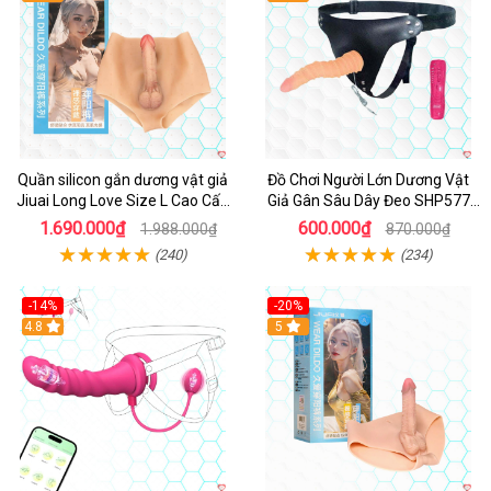
Quần silicon gắn dương vật giả
Đồ Chơi Người Lớn Dương Vật
Jiuai Long Love Size L Cao Cấp
Giả Gân Sâu Dây Đeo SHP577
Sợi Dẻo Mềm Mại
Hấp Dẫn
1.690.000₫
600.000₫
1.988.000₫
870.000₫
(240)
(234)
-14%
-20%
4.8
5