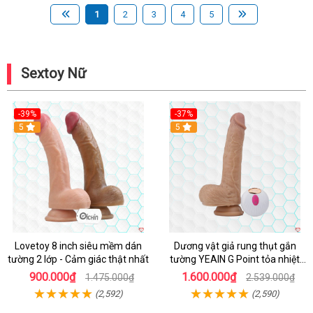
1
2
3
4
5
Sextoy Nữ
-39%
-37%
Hot
5
5
Lovetoy 8 inch siêu mềm dán
Dương vật giả rung thụt gắn
tường 2 lớp - Cảm giác thật nhất
tường YEAIN G Point tỏa nhiệt
điều khiển từ xa
900.000₫
1.600.000₫
1.475.000₫
2.539.000₫
(2,592)
(2,590)