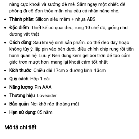
nàng cực khoái và sướng đê mê
mua
hướng
. Sắm ngay một chiếc
hàng
phụ
để
phòng đi cô đơn thỏa mãn nhu cầu cá nhân nàng nhé.
dẫn
kiện
Thành phần
:
Silicon siêu mềm + nhựa ABS
Đặc điểm
:
Thiết kế có quai đeo
tận
, rung 10 chế độ
nhận
, giống như
dương vật thật
nơi
hàng
Cách dùng
:
Sau khi vệ sinh sản phẩm
hướng
, có thể đeo dây
sửa
hoặc
không tùy ý
mới
, lắp pin vào bên dưới
mới
, điều chỉnh chip rung rồi tiến
dẫn
chữa
hành quan hệ
nhất
giá
. Lưu ý: Nên dùng kèm gel bôi trơn
nhất
tận
để tạo cảm
giác trơn mượt hơn
bán
sử
, mang lại khoái cảm tốt nhất
nơi
dụng
Kích thước
:
Chiều dài 17cm x đường kính 4.3cm
Quy cách
:
Hộp 1 cái
Năng lượng
:
Pin AAA
Thương hiệu
:
Loveaider
Bảo quản
:
Nơi khô ráo thoáng mát
Hạn sử dụng
:
05 năm.
Mô tả chi tiết