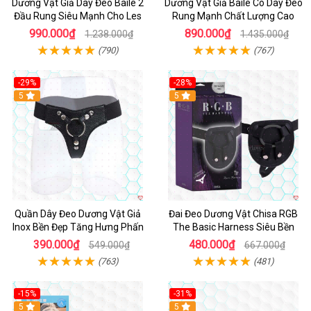
Dương Vật Giả Dây Đeo Baile 2
Dương Vật Giả Baile Có Dây Đeo
Đầu Rung Siêu Mạnh Cho Les
Rung Mạnh Chất Lượng Cao
990.000₫
890.000₫
1.238.000₫
1.435.000₫
(790)
(767)
-29%
-28%
Hot
5
Hot
5
Quần Dây Đeo Dương Vật Giả
Đai Đeo Dương Vật Chisa RGB
Inox Bền Đẹp Tăng Hưng Phấn
The Basic Harness Siêu Bền
390.000₫
480.000₫
549.000₫
667.000₫
(763)
(481)
-15%
-31%
5
5