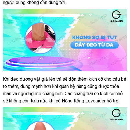
người dùng không cần dùng tới.
phối
cung
Khi đeo dương vật giả lên
đặt
thì
to
sẽ độn thêm kích cỡ cho cậu bé
Dương
cấp
to thêm
vật
hàng
, dũng mạnh hơn khi quan hệ
hàng
mini
, nàng
thông
cũng
Trung
được thỏa
giả
mãn
ăn
và ngưỡng mộ chàng hơn
nhái
an
. Các chàng trai có kích cỡ nhỏ
minh
Quốc
am
dây
sẽ không còn tự ti nữa khi có Hồng Kông Loveaider hỗ trợ.
trộm
toàn
đeo
Loveaider