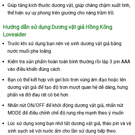
Giúp tăng kích thước dương vật
thanh
, giúp chàng chậm xuất tinh
vậ
,
thể hiện sự uy phong trên giường cho nàng trầm trồ.
lý
ch
Hướng dẫn sử dụng Dương vật giả Hồng Kông
Loveaider
Trước khi sử dụng bạn nên vệ sinh dương vật giả bằng
nước muối pha loãng.
Kiểm tra sản phẩm hoàn toàn bình thường rồi lắp 3 pin AAA
vào điều khiển đúng cách.
Bạn
đại
có thể kết hợp
tham
với gel bôi trơn vùng âm đạo
mới
hoặc lên
dương vật giả
lý
đặt
để tạo độ trơn mượt quan hệ dễ dàng
khảo
nhất
dễ
, hưng
phấn
dễ
và đỡ đau rát cô bé hơn.
mua
dàng
dàng
Nhấn nút ON/OFF
nhận
để khởi động dương vật giả
thương
, nhấn nút
MODE
kiểm
để điều chỉnh chế độ rung nhẹ mạnh theo ý muốn
xét
hiệu
tra
Lúc sử dụng xong bạn nhớ tắt dương vật giả
mới
, tháo pin
danh
và vệ
sinh sạch
Úc
sẽ
sửa
với nước ấm cho lần sử dụng
online
tiếp theo.
nhất
sách