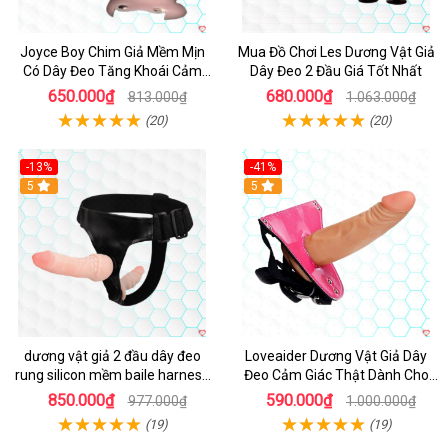
Joyce Boy Chim Giả Mềm Mịn
Mua Đồ Chơi Les Dương Vật Giả
Có Dây Đeo Tăng Khoái Cảm
Dây Đeo 2 Đầu Giá Tốt Nhất
Nam SHP1184
650.000₫
680.000₫
813.000₫
1.063.000₫
(20)
(20)
-13%
-41%
5
5
dương vật giả 2 đầu dây đeo
Loveaider Dương Vật Giả Dây
rung silicon mềm baile harness
Đeo Cảm Giác Thật Dành Cho
lesbian
Nam Nữ SHP879
850.000₫
590.000₫
977.000₫
1.000.000₫
(19)
(19)