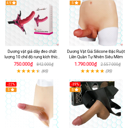
Hot
4.9
Hot
5
Dương vật giả dây đeo chất
Dương Vật Giả Silicone Đặc Ruột
lượng 10 chế độ rung kích thích
Liền Quần Tự Nhiên Siêu Mềm
lên đỉnh
750.000₫
1.790.000₫
842.000₫
2.557.000₫
(65)
(35)
-22%
-39%
5
5