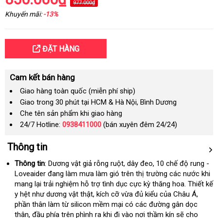
977.000₫
Khuyến mãi:
-13%
ĐẶT HÀNG
Cam kết bán hàng
Giao hàng toàn quốc (miễn phí ship)
Giao trong 30 phút tại HCM & Hà Nội, Bình Dương
Che tên sản phẩm khi giao hàng
24/7 Hotline:
0938411000
(bán xuyên đêm 24/24)
Thông tin
Thông tin
:
Dương vật giả rỗng ruột
link
, dây đeo
lớn
, 10 chế độ rung -
Loveaider
đang làm mưa làm gió trên thị trường các nước khi
web
mang lại trải nghiệm hỗ trợ tình dục cực kỳ thăng hoa
thống
. Thiết kế
y hệt như dương vật thật
nội
, kích cỡ vừa đủ kiểu
tổng
của Châu Á
kê
mới
,
phần thân làm từ silicon mềm mại có các đường gân dọc
địa
hợp
nhất
thân
đặt
, đầu phía trên phình ra khi đi vào nơi thầm kín
kho
sẽ cho