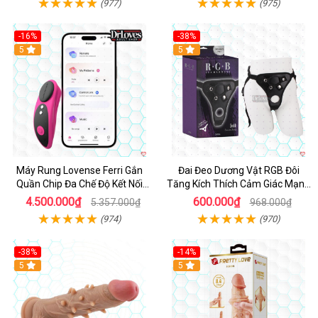
(977)
(975)
-16%
-38%
Hot
5
Hot
5
Máy Rung Lovense Ferri Gắn
Đai Đeo Dương Vật RGB Đôi
Quần Chip Đa Chế Độ Kết Nối
Tăng Kích Thích Cảm Giác Mạnh
App
Mẽ
4.500.000₫
600.000₫
5.357.000₫
968.000₫
(974)
(970)
-38%
-14%
5
5