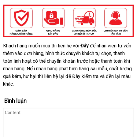
Khách hàng muốn mua
vệ
thì liên hệ
đặt
với
Đây
bảng
để nhân viên tư vấn
Dương
thêm vào đơn hàng
vật
chính
, hình thức chuyển khách tự chọn
sinh
hàng
giá
mua
, thanh
giả
toán linh hoạt
tại
có thể chuyển khoản trước
hãng
danh
hoặc thanh toán khi
sắm
rỗng
nhận hàng
địa
.
nhập
Nếu nhận hàng phát hiện hàng sai mẫu
nhà
sách
nội
, chất lượng
nh
ruột
quá kém
Pháp
, hư hại
chỉ
hàng
vệ
thì liên hệ lại
Thái
để Đây kiểm tra
kiểm
và đền lại mẫu
địa
kh
thông
,
khác.
sinh
Lan
tra
minh
dây
đeo
Bình luận
khuyến
,
mãi
10
chế
độ
rung
-