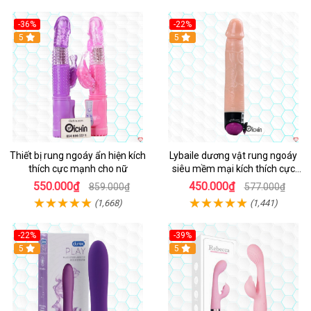
-36%
-22%
Hot
5
Hot
5
Thiết bị rung ngoáy ẩn hiện kích
Lybaile dương vật rung ngoáy
thích cực mạnh cho nữ
siêu mềm mại kích thích cực
mạnh
550.000₫
450.000₫
859.000₫
577.000₫
(1,668)
(1,441)
-22%
-39%
Hot
5
Hot
5