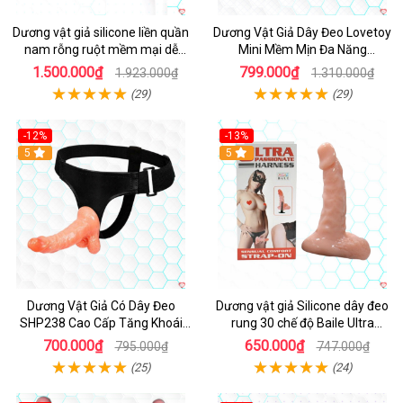
Dương vật giả silicone liền quần
Dương Vật Giả Dây Đeo Lovetoy
nam rỗng ruột mềm mại dễ
Mini Mềm Mịn Đa Năng
dùng
SHP1207
1.500.000₫
799.000₫
1.923.000₫
1.310.000₫
(29)
(29)
-12%
-13%
5
5
Dương Vật Giả Có Dây Đeo
Dương vật giả Silicone dây đeo
SHP238 Cao Cấp Tăng Khoái
rung 30 chế độ Baile Ultra
Cảm Nữ
Passionate
700.000₫
650.000₫
795.000₫
747.000₫
(25)
(24)