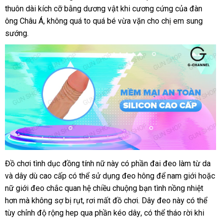
dây
thuôn dài kích cỡ bằng dương vật khi cương cứng
bán
chỉ
bảng
của đàn
đeo
ông Châu Á
lắp
, không
rẻ
quá to
khách
quá bé vừa vặn cho chị em sung
giá
Loveaider
sướng.
đặt
nhất
hàng
Đồ chơi tình dục đồng tính nữ này có phần đai đeo làm từ da
ăn
Dương
và dây
vật
đại
dù cao cấp
to
có thể sử dụng đeo hông
lừa
để nam giới
khuyế
hoặc
tr
giả
nữ giới đeo chắc quan hệ chiều chuộng bạn tình nồng nhiệt
lý
đảo
mãi
dây
hơn
tại
mà không sợ bị rụt
vận
, rơi mất đồ chơi
Hàn
. Dây đeo này
Hàn
có thể
đeo
tùy chỉnh độ rộng hep qua phần kéo dây
nhà
chuyển
Quốc
cũ
,
phân
có thể tháo rời khi
Quốc
Loveaider