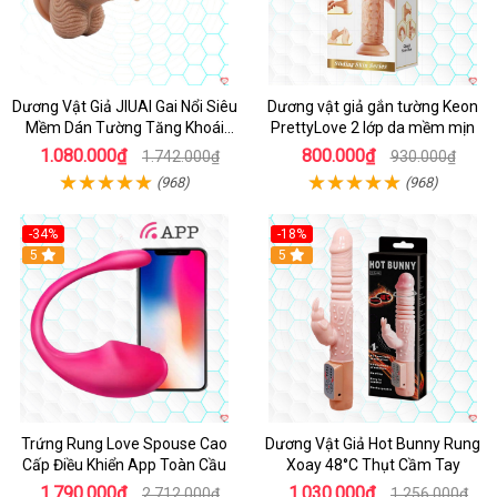
Dương Vật Giả JIUAI Gai Nổi Siêu
Dương vật giả gắn tường Keon
Mềm Dán Tường Tăng Khoái
PrettyLove 2 lớp da mềm mịn
Cảm
1.080.000₫
800.000₫
1.742.000₫
930.000₫
(968)
(968)
-34%
-18%
5
Hot
5
Trứng Rung Love Spouse Cao
Dương Vật Giả Hot Bunny Rung
Cấp Điều Khiển App Toàn Cầu
Xoay 48°C Thụt Cầm Tay
1.790.000₫
1.030.000₫
2.712.000₫
1.256.000₫