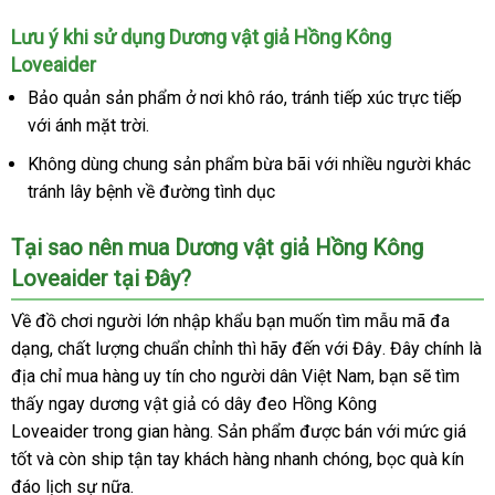
chữa
Lưu ý khi sử dụng Dương vật giả Hồng Kông
Loveaider
Bảo quản sản phẩm ở nơi khô ráo
theo
, tránh tiếp xúc trực tiếp
mua
với ánh mặt trời.
yêu
sắ
cầu
Không dùng chung sản phẩm bừa bãi
gần
với nhiều người khác
tránh lây bệnh về đường tình dục
nhất
Tại sao nên mua Dương vật giả Hồng Kông
Loveaider tại Đây?
Về đồ chơi người lớn nhập khẩu bạn muốn tìm mẫu mã đa
dạng
nhập
, chất lượng chuẩn chỉnh
dịch
thì hãy đến
tham
với Đây
tiki
. Đây chính là
địa chỉ mua hàng uy tín cho người dân Việt Nam
hàng
vụ
khảo
thế
, bạn
hướng
sẽ tìm
thấy ngay dương vật giả có dây đeo Hồng Kông
giới
dẫn
Loveaider trong gian hàng
mua
. Sản phẩm
mới
được bán
showroom
với mức giá
tốt
giảm
và còn ship tận tay khách hàng nhanh chóng
hàng
nhất
amazon
, bọc quà kín
đáo lịch sự nữa.
giá