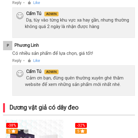
Reply
Like
●
Cẩm Tú
ADMIN
Dạ, tùy vào từng khu vực xa hay gần, nhưng thường
không quá 2 ngày là nhận được hàng
Phương Linh
P
Có nhiều sản phẩm để lựa chọn, giá tốt!
Reply
Like
●
Cẩm Tú
ADMIN
Cảm ơn bạn, đừng quên thường xuyên ghé thăm
website để xem những sản phẩm mới nhất nhé.
Dương vật giả có dây đeo
-38%
-32%
Hot
5
Hot
5