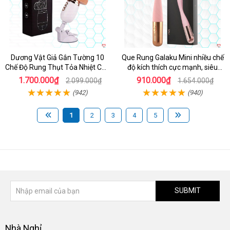
Dương Vật Giả Gắn Tường 10
Que Rung Galaku Mini nhiều chế
Chế Độ Rung Thụt Tỏa Nhiệt Cao
độ kích thích cực mạnh, siêu
Cấp
sướng
1.700.000₫
910.000₫
2.099.000₫
1.654.000₫
(942)
(940)
1
2
3
4
5
SUBMIT
Nhà Nghỉ