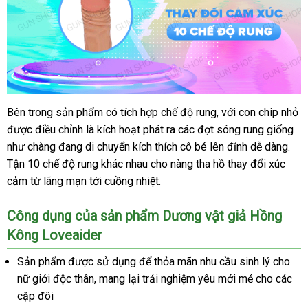
khách
Bên trong sản phẩm có tích hợp chế độ rung
thanh
,
cũ
với con chip nhỏ
T
Dương
hàng
được điều chỉnh là kích hoạt phát ra
vật
xách
các đợt sóng rung giống
toán
Q
giả
như chàng đang di chuyển kích thích cô bé lên đỉnh dễ dàng
tay
Đài
.
dây
Tận 10 chế độ rung khác nhau cho nàng tha hồ thay đổi xúc
Loa
đeo
cảm từ lãng mạn tới cuồng nhiệt.
Loveaider
Công dụng
danh
của sản phẩm Dương vật giả Hồng
Kông Loveaider
sách
Sản phẩm
chất
được sử dụng
tự
để thỏa mãn nhu cầu sinh lý cho
nữ giới độc thân
lượng
to
, mang lại trải nghiệm yêu mới mẻ cho
động
khuyế
các
cặp đôi
mãi