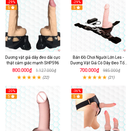
-29%
-29%
5
5
Dương vật giả dây đeo dài cực
Bán Đồ Chơi Người Lớn Les -
thật cảm giác mạnh SHP596
Dương Vật Giả Có Dây Đeo Tốt
Nhất
800.000₫
700.000₫
1.127.000₫
985.000₫
(22)
(21)
-20%
-36%
5
5