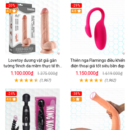
-20%
-29%
Hot
4.7
Hot
4.8
Lovetoy dương vật giả gắn
Thiên nga Flamingo điều khiển
tường 9inch da mềm thực tế thú
điện thoại giá tốt siêu bền đẹp
vị
1.100.000₫
1.150.000₫
1.375.000₫
1.619.000₫
(1,967)
(1,962)
-24%
-38%
4.6
Hot
5