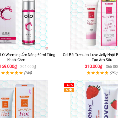
 OLO Warming Ấm Nóng 60ml Tăng
Gel Bôi Trơn Jex Luve Jelly Nhật
Khoái Cảm
Tạo Ẩm Sâu
169.000₫
310.000₫
204.000₫
365.00
(785)
(759)
-42%
5