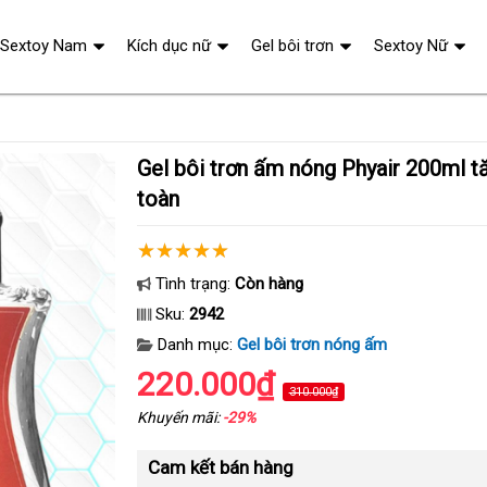
Sextoy Nam
Kích dục nữ
Gel bôi trơn
Sextoy Nữ
Gel bôi trơn ấm nóng Phyair 200ml tăng khoái cảm an
toàn
Tình trạng:
Còn hàng
Sku:
2942
Danh mục:
Gel bôi trơn nóng ấm
220.000₫
310.000₫
Khuyến mãi:
-29%
Cam kết bán hàng