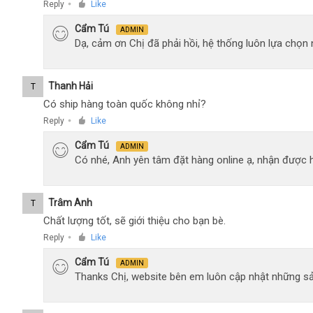
Reply
Like
●
Cẩm Tú
ADMIN
Dạ, cảm ơn Chị đã phải hồi, hệ thống luôn lựa chọ
Thanh Hải
T
Có ship hàng toàn quốc không nhỉ?
Reply
Like
●
Cẩm Tú
ADMIN
Có nhé, Anh yên tâm đặt hàng online ạ, nhận được h
Trâm Anh
T
Chất lượng tốt, sẽ giới thiệu cho bạn bè.
Reply
Like
●
Cẩm Tú
ADMIN
Thanks Chị, website bên em luôn cập nhật những sả