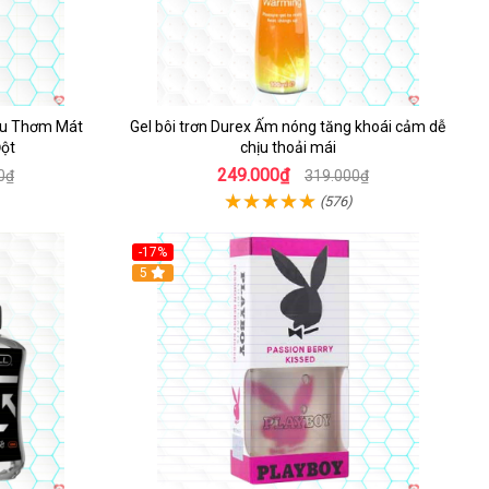
Dâu Thơm Mát
Gel bôi trơn Durex Ấm nóng tăng khoái cảm dễ
ột
chịu thoải mái
249.000₫
0₫
319.000₫
(576)
-17%
5