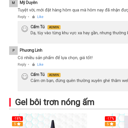
Mỹ Duyên
M
Tuyệt vời, mới đặt hàng hôm qua mà hôm nay đã nhận đượ
Reply
Like
●
Cẩm Tú
ADMIN
Dạ, tùy vào từng khu vực xa hay gần, nhưng thường
Phương Linh
P
Có nhiều sản phẩm để lựa chọn, giá tốt!
Reply
Like
●
Cẩm Tú
ADMIN
Cảm ơn bạn, đừng quên thường xuyên ghé thăm web
Gel bôi trơn nóng ấm
-18%
-17%
5
5