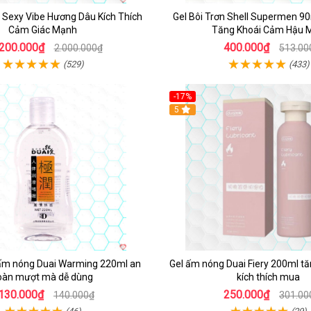
e Sexy Vibe Hương Dâu Kích Thích
Gel Bôi Trơn Shell Supermen 
Cảm Giác Mạnh
Tăng Khoái Cảm Hậu 
.200.000₫
400.000₫
2.000.000₫
513.00
(529)
(433)
-17%
5
n ấm nóng Duai Warming 220ml an
Gel ấm nóng Duai Fiery 200ml t
oàn mượt mà dễ dùng
kích thích mua
130.000₫
250.000₫
140.000₫
301.00