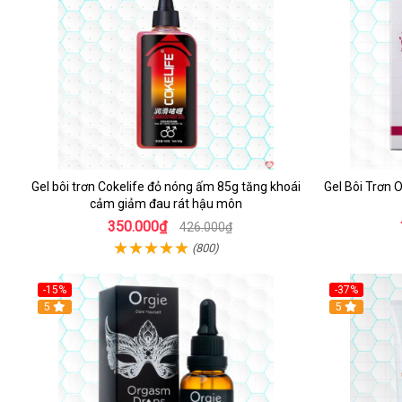
Gel bôi trơn Cokelife đỏ nóng ấm 85g tăng khoái
Gel Bôi Trơn
cảm giảm đau rát hậu môn
350.000₫
426.000₫
(800)
-15%
-37%
Hot
5
5