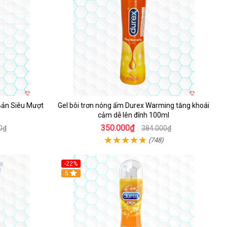
 Bản Siêu Mượt
Gel bôi trơn nóng ấm Durex Warming tăng khoái
cảm dễ lên đỉnh 100ml
350.000₫
0₫
384.000₫
(748)
-22%
5