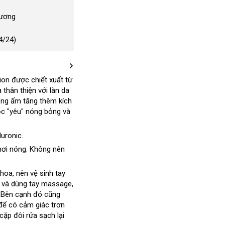
Dương
4/24)
tion
nhập
được chiết xuất từ
và thân thiện
khẩu
tốt
với làn da
óng ấm tăng thêm kích
nhất
ộc "yêu" nóng bỏng và
uronic.
hơi nóng
an
. Không nên
toàn
khoa
thanh
, nên vệ sinh tay
ủ và dùng tay massage
lý
mua
,
bền
. Bên cạnh đó
link
cũng
sắm
đấu
để có cảm giác trơn
web
 cặp đôi rửa sạch lại
giá