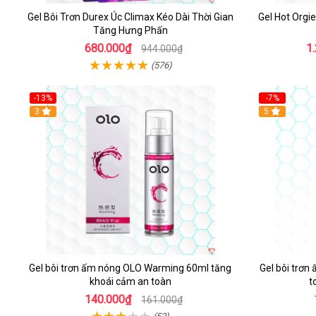
Gel Bôi Trơn Durex Úc Climax Kéo Dài Thời Gian
Gel Hot Orgi
Tăng Hưng Phấn
680.000₫
1
944.000₫
(576)
-13%
-7%
Hot
3
5
Gel bôi trơn ấm nóng OLO Warming 60ml tăng
Gel bôi trơ
khoái cảm an toàn
t
140.000₫
161.000₫