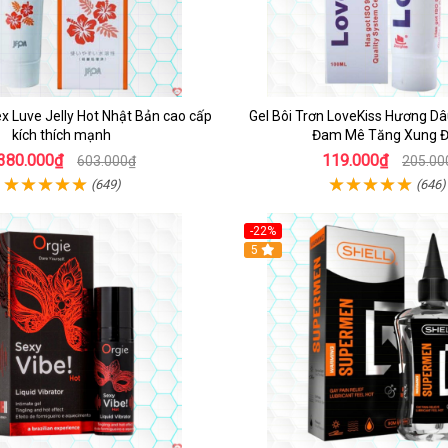
ex Luve Jelly Hot Nhật Bản cao cấp
Gel Bôi Trơn LoveKiss Hương 
kích thích mạnh
Đam Mê Tăng Xung Đ
380.000₫
119.000₫
603.000₫
205.00
(649)
(646)
-22%
5