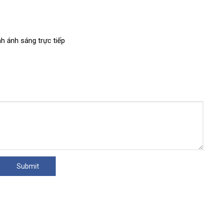
nh ánh sáng trực tiếp
xách
tay