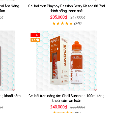
90ml Ấm Nóng
Gel bôi trơn Playboy Passion Berry Kissed 88.7ml
Môn
chính hãng thơm mát
205.000₫
0₫
247.000₫
(349)
-8%
Hot
4.5
ăng khoái cảm
Gel bôi trơn nóng ấm Shell Sunshine 100ml tăng
khoái cảm an toàn
240.000₫
0₫
260.000₫