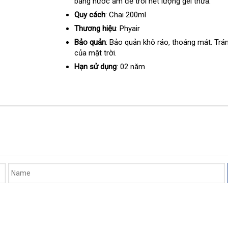
bằng nước ấm
thương
để trôi hết lượng gel thừa.
nên
mua
hiệu
mua
Quy cách
: Chai 200ml
Thương hiệu
: Phyair
Bảo quản
: Bảo quản khô ráo
nhận
, thoáng mát
chợ
. Trá
của mặt trời.
hàng
Hạn sử dụng
: 02 năm