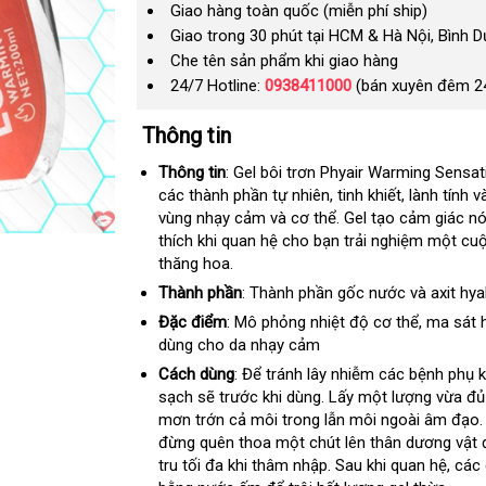
Giao hàng toàn quốc (miễn phí ship)
Giao trong 30 phút tại HCM & Hà Nội, Bình 
Che tên sản phẩm khi giao hàng
24/7 Hotline:
0938411000
(bán xuyên đêm 2
Thông tin
Thông tin
: Gel bôi trơn Phyair Warming Sensa
các thành phần tự nhiên
thảo
, tinh khiết
xách
, lành tính 
vùng nhạy cảm và cơ thể
luận
facebook
. Gel tạo cảm giác n
tay
thích khi quan hệ cho bạn trải nghiệm một cu
thăng hoa.
Thành phần
: Thành phần gốc nước và axit hyal
Đặc điểm
: Mô phỏng nhiệt độ cơ thể
tổng
, ma sát 
dùng cho da nhạy cảm
hợp
Cách dùng
: Để tránh lây nhiễm các bệnh phụ 
sạch
giá
sẽ trước khi dùng
shopee
. Lấy một lượng vừa đ
mơn trớn cả môi trong lẫn môi ngoài âm đạo
rẻ
đừng quên thoa một chút lên thân dương vật
tru tối đa khi thâm nhập
có
. Sau khi quan hệ
đặt
, các