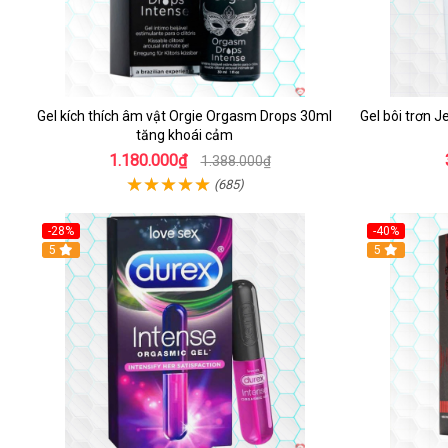
Gel kích thích âm vật Orgie Orgasm Drops 30ml
Gel bôi trơn J
tăng khoái cảm
1.180.000₫
1.388.000₫
(685)
-28%
-40%
5
Hot
5