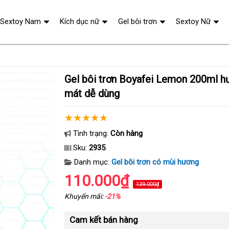
Sextoy Nam
Kích dục nữ
Gel bôi trơn
Sextoy Nữ
Gel bôi trơn Boyafei Lemon 200ml hương chanh mướt
mát dễ dùng
Tình trạng:
Còn hàng
Sku:
2935
Danh mục:
Gel bôi trơn có mùi hương
110.000₫
139.000₫
Khuyến mãi:
-21%
Cam kết bán hàng