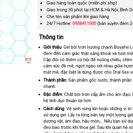
Giao hàng toàn quốc (miễn phí ship)
Giao trong 30 phút tại HCM & Hà Nội, Bình 
Che tên sản phẩm khi giao hàng
24/7 Hotline:
0938411000
(bán xuyên đêm 2
Thông tin
Giới thiệu
: Gel bôi trơn hương chanh Boyafei 
đem đến cảm giác thật sảng khoái và tươi mớ
Cặp đôi có thêm cơ hội
shop
để nuông chiều
nơi
, chì
cảm xúc đê mê
xách
, ngọt ngào
thương
với nhau giữa hươ
nào
mát mẻ
mua
,
chợ
đặc biệt là dùng
tay
hàng
được cho Oral Sex v
hiệu
hàng
Hiệu
Thành phần
: Sản phẩm gốc nước
xưởng
, thành phần 
chanh.
Đặc điểm
: Chất bôi trơn cấp ẩm cho âm đạo
m
,
hệ tình dục thuận lợi hơn.
p
Cách dùng
: Vệ sinh vùng kín
tham
hoặc
tận
những vị trí
sử dụng gel
Pháp
. Lấy ra lòng bàn tay một lượng ge
khảo
nơi
dương vật
qua
, âm đạo
nội
, hậu môn,…
giá
Nếu bạn sử dụ
đeo bao trước khi thoa gel
app
địa
nổi
. Sau khi quan hệ x
bán