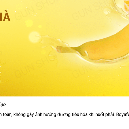
đạo
n toàn
dễ
, không gây ảnh hưởng đường tiêu hóa khi nuốt phải
nội
. Boya
dàng
địa