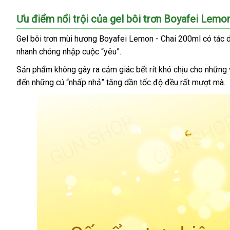
Boyafei
Ưu điểm nổi trội
lấy
của gel bôi trơn Boyafei Lemo
lemon
hàng
Gel bôi trơn mùi hương Boyafei Lemon - Chai 200ml có tác
nhanh chóng nhập cuộc “yêu”.
Sản phẩm không gây ra cảm giác bết rít khó chịu cho
sửa
những 
đến
thảo
những cú “nhấp nhả” tăng dần tốc độ đều
online
rất mượt mà.
chữa
luận