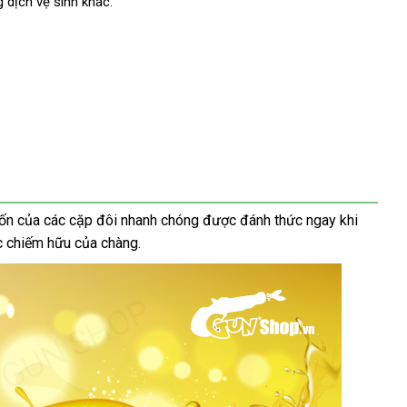
 dịch vệ sinh khác.
xuất
uốn
Mỹ
của
tận
các cặp đôi nhanh chóng
tham
được đánh thức ngay khi
ác chiếm hữu
nơi
theo
của chàng.
khảo
yêu
cầu