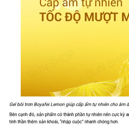
Gel bôi trơn Boyafei Lemon giúp cấp ẩm tự nhiên cho âm 
Gel
bôi
Đức
Bên cạnh đó
giảm
, sản phẩm có thành phần tự nhiên nên cực kỳ a
trơn
tinh thần thêm sản khoái
giá
mua
, “nhập cuộc” nhanh chóng hơn.
hương
hàng