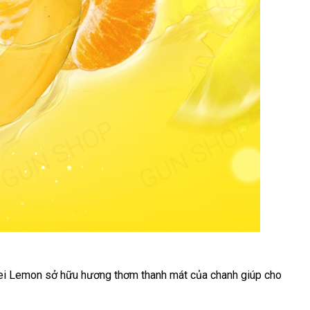
fei Lemon sở hữu hương thơm thanh mát
tham
của chanh giúp cho
khảo