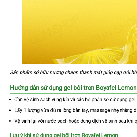
Sản phẩm sở hữu hương chanh thanh mát giúp cặp đôi hò
Gel
bôi
trơn
Hướng dẫn sử dụng gel bôi trơn Boyafei Lemo
hương
Cần vệ sinh sạch vùng kín
thanh
và
mới
các bộ phận
thảo
sẽ sử dụng gel b
chanh
-
toán
nhất
luận
Lấy 1 lượng vừa đủ ra lòng bàn tay
Trung
, massage nhẹ nhàng d
Boyafei
Quốc
Lemon
Vệ sinh lại
nhập
với nước sạch
cũ
hoặc dung dịch vệ sinh sau khi 
-
khẩu
Chai
Lưu ý khi sử dụng gel bôi trơn Boyafei Lemon