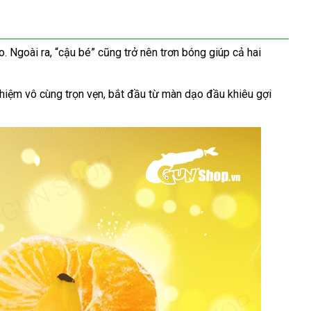
o
so
. Ngoài ra
amazon
, “cậu bé”
bảng
cũng trở nên trơn bóng giúp cả hai
sánh
giá
ghiệm vô cùng trọn vẹn
theo
, bắt đầu từ màn dạo đầu khiêu gợi
yêu
cầu