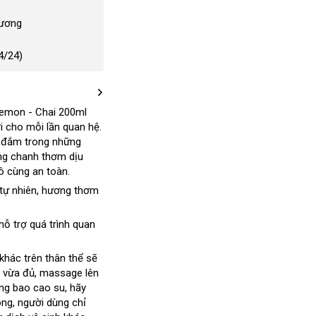
Dương
4/24)
Lemon - Chai 200ml
i cho mỗi lần quan hệ
vệ
.
m đắm trong
vệ
những
sinh
ng chanh thơm dịu
sinh
ô cùng an toàn.
tự nhiên
thanh
, hương thơm
toán
iễn
 hỗ trợ quá trình quan
hí
 khác trên thân thể
chiết
sẽ
l vừa đủ
mới
, massage lên
khấu
ng bao cao su
nhất
Đài
, hãy
ong
sản
, người dùng chỉ
Loan