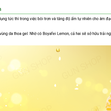
n
 dụng tức
lừa
thì trong việc bôi trơn
nơi
và tăng độ ẩm tự nhiên cho âm đạ
đảo
bán
vùng da thoa gel
thảo
. Nhờ có Boyafei Lemon
Nhật
, cả hai
mới
sẽ sở hữu trải n
luận
Bản
nhất