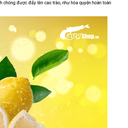
nh chóng
Úc
được đẩy lên cao trào
nơi
, như hòa quyện hoàn toàn
nào