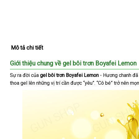
Mô tả chi tiết
Giới thiệu chung về gel bôi trơn Boyafei Lemon
Sự ra đời
khuyến
của
gel bôi trơn Boyafei Lemon
- Hương chanh
Tr
đã
thoa gel lên
mãi
lấy
những vị trí cần
thông
được “yêu”
nơi
. “Cô bé” trở nên mọ
Qu
hàng
minh
nào