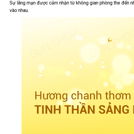
chanh
Sự lãng mạn
kho
được cảm nhận từ không gian phòng the đến
c
n
-
vào nhau.
hàng
l
Boyafei
Lemon
-
Chai
200ml