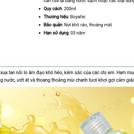
cần rửa lại bằng nước sạch
tiếng
rẻ
hoặc các loại dung
lẻ
nhất
Quy cách
: 200ml
Thương hiệu
: Boyafei
Bảo quản
: Nơi khô ráo
thông
, thoáng mát
minh
Hạn sử dụng
: 03 năm
ung
 xua tan nỗi lo âm đạo khô héo
thảo
, kém sắc
nhanh
của
đổi
các chị em
phản
. Ham m
ng nước
ốc
qua
, ướt át
chiết
và thoang thoảng mùi chanh tươi khơi gợi cảm gi
luận
nhất
trả
hồi
app
khấu