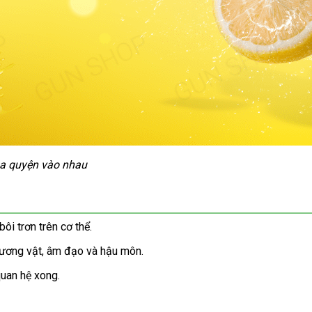
a quyện vào nhau
n
ôi trơn trên cơ thể.
ương vật
có
, âm đạo
đẹp
và hậu môn.
nên
quan hệ xong.
chọn