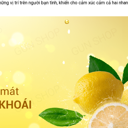
hất
hững vị trí trên người bạn tình
cửa
, khiến cho cảm xúc cảm cả hai nha
ượng
hàng