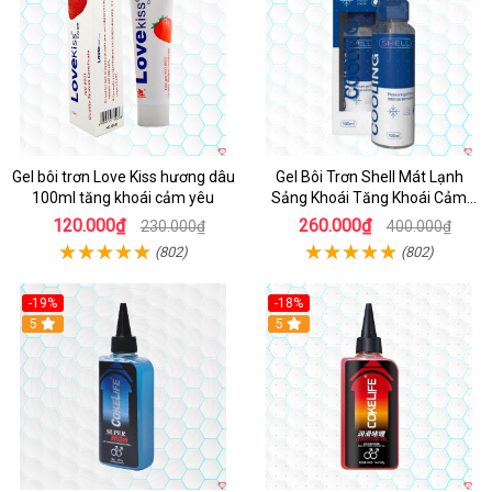
Gel bôi trơn Love Kiss hương dâu
Gel Bôi Trơn Shell Mát Lạnh
100ml tăng khoái cảm yêu
Sảng Khoái Tăng Khoái Cảm
100ml
120.000₫
260.000₫
230.000₫
400.000₫
(802)
(802)
-19%
-18%
5
5