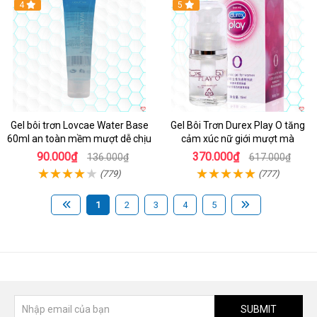
4
5
Gel bôi trơn Lovcae Water Base
Gel Bôi Trơn Durex Play O tăng
60ml an toàn mềm mượt dễ chịu
cảm xúc nữ giới mượt mà
90.000₫
370.000₫
136.000₫
617.000₫
(779)
(777)
1
2
3
4
5
SUBMIT