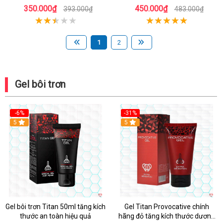
toàn hiệu quả
50ml
350.000₫
450.000₫
393.000₫
483.000₫
1
2
Gel bôi trơn
-6%
-31%
Hot
5
Hot
5
Gel bôi trơn Titan 50ml tăng kích
Gel Titan Provocative chính
thước an toàn hiệu quả
hãng đỏ tăng kích thước dương