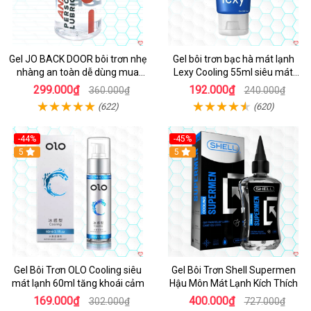
Gel JO BACK DOOR bôi trơn nhẹ
Gel bôi trơn bạc hà mát lạnh
nhàng an toàn dễ dùng mua
Lexy Cooling 55ml siêu mát
ngay
sảng khoái
299.000₫
192.000₫
360.000₫
240.000₫
(622)
(620)
-44%
-45%
5
5
Gel Bôi Trơn OLO Cooling siêu
Gel Bôi Trơn Shell Supermen
mát lạnh 60ml tăng khoái cảm
Hậu Môn Mát Lạnh Kích Thích
169.000₫
400.000₫
302.000₫
727.000₫