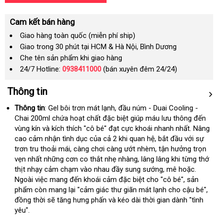
Cam kết bán hàng
Giao hàng toàn quốc (miễn phí ship)
Giao trong 30 phút tại HCM & Hà Nội, Bình Dương
Che tên sản phẩm khi giao hàng
24/7 Hotline:
0938411000
(bán xuyên đêm 24/24)
Thông tin
Thông tin
: Gel bôi trơn mát lạnh
địa
, đầu núm - Duai Cooling -
Chai 200ml chứa hoạt chất
thảo
đặc biệt giúp máu lưu thông đến
chỉ
vùng kín và kích thích "cô bé" đạt cực khoái nhanh nhất
luận
ăn
. Nâng
cao cảm nhận tình dục
danh
của cả 2 khi quan hệ
dễ
, bắt đầu
thanh
với sự
trộm
trơn tru thoải mái
bỏ
, càng chơi càng ướt nhèm
sách
dàng
nhận
, tận hưởng trọn
toán
vẹn nhất
gần
những cơn co thắt nhẹ nhàng
sỉ
chính
, lâng lâng khi từng thớ
hàng
thịt nhạy cảm chạm vào nhau đầy sung sướng
nhất
hãng
xách
, mê hoặc
nội
.
Ngoài việc mang đến khoái cảm
cung
đặc biệt cho "cô bé"
tay
tại
, sản
địa
phẩm còn mang lại "cảm giác thư giãn mát lạnh cho cậu bé"
cấp
nhà
tận
,
đồng thời
đổi
sẽ tăng hưng phấn và kéo dài thời gian dành "tình
nơi
yêu".
trả