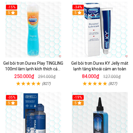
-15%
-34%
5
5
Gel bôi trơn Durex Play TINGLING
Gel bôi trơn Durex KY Jelly mát
100ml làm lạnh kích thích cảm
lạnh tăng khoái cảm an toàn
xúc
250.000₫
84.000₫
294.000₫
127.000₫
(827)
(827)
-35%
-19%
5
5