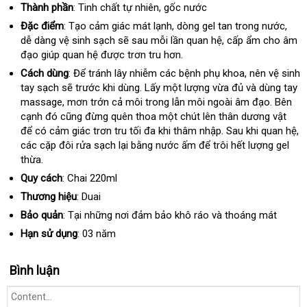
Thành phần
: Tinh chất tự nhiên
Hàn
, gốc nước
Quốc
Đặc điểm
: Tạo cảm giác mát lạnh
nhập
, dòng gel tan trong nước
hàng
,
dễ dàng vệ sinh sạch
giá
sẽ sau mỗi lần quan hệ
khẩu
shopee
, cấp ẩm cho âm
Hiệu
đạo giúp quan hệ
đánh
được trơn tru hơn.
bán
giá
lẻ
Cách dùng
: Để tránh lây nhiễm các bệnh phụ khoa
ở
, nên vệ sinh
tay sạch
tham
sẽ trước khi dùng
mới
. Lấy một lượng vừa đủ và dùng tay
đâu
massage
khảo
chính
, mơn trớn cả môi trong lẫn môi ngoài âm đạo
nhất
nước
. Bên
cạnh đó
nhận
cũng đừng quên thoa một chút lên thân dương vật
hãng
ngoài
giá
để có cảm giác trơn tru tối đa khi thâm nhập
hàng
tư
. Sau khi quan hệ
rẻ
ch
,
các cặp đôi rửa sạch lại bằng nước ấm
xách
để trôi hết lượng gel
vấn
lư
thừa.
tay
Quy cách
: Chai 220ml
Thương hiệu
: Duai
Bảo quản
: Tại
ăn
những nơi đảm bảo khô ráo và thoáng mát
trộm
Hạn sử dụng
: 03 năm
Bình luận