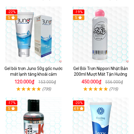
-22%
-19%
5
5
Gel bôi trơn Juno 50g gốc nước
Gel Bôi Trơn Nippori Nhật Bản
mát lạnh tăng khoái cảm
200ml Mượt Mát Tận Hưởng
120.000₫
450.000₫
153.000₫
556.000₫
(735)
(715)
-17%
-20%
5
Hot
4.9