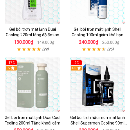
Gel bôi trơn mát lạnh Duai
Gel bôi trơn mát lạnh Shell
Cooling 220ml tăng độ ẩm an
Cooling 100ml giảm khô hạn
toàn
tăng khoái cảm
130.000₫
240.000₫
149.000₫
260.000₫
(29)
(25)
-17%
-5%
5
Hot
4.5
Gel bôi trơn mát lạnh Duai Cool
Gel bôi trơn hậu môn mát lạnh
Feeling 200ml Tăng khoái cảm
Shell Supermen Cooling 90ml
hỗ trợ quan hệ an toàn dễ chịu