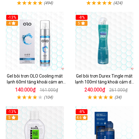
(494)
(424)
-13%
-8%
Hot
4
Hot
5
Gel bôi trơn OLO Cooling mát
Gel bôi trơn Durex Tingle mát
lạnh 60ml tăng khoái cảm an
lạnh 100ml tăng khoái cảm dễ
toàn
chịu
140.000₫
240.000₫
161.000₫
261.000₫
(104)
(34)
-13%
-8%
5
Hot
4.6