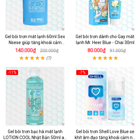
Gel bôi trơn mát lạnh 60ml Sex
Gel bôi trơn dành cho Gay mát
Nsese giúp tăng khoái cảm
lạnh Mr. Heer Blue - Chai 30ml
nhanh
140.000₫
80.000₫
200.000₫
91.000₫
(7)
-11%
-7%
Gel bôi trơn bạc hà mát lạnh
Gel bôi trơn Shell Love Blue se
LOTION COOL Nhật Bản 50ml an
khít âm đạo tăng khoái cảm nữ