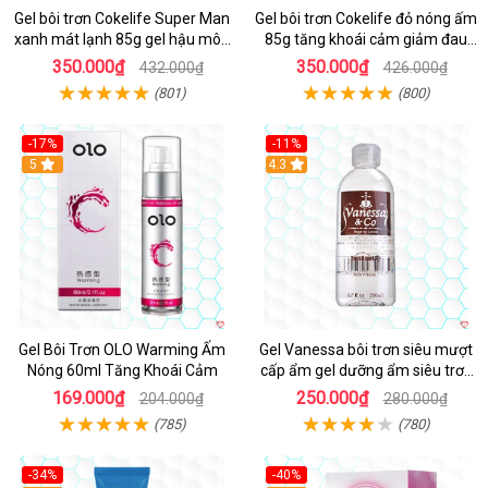
Gel bôi trơn Cokelife Super Man
Gel bôi trơn Cokelife đỏ nóng ấm
xanh mát lạnh 85g gel hậu môn
85g tăng khoái cảm giảm đau
cho gay
rát hậu môn
350.000₫
350.000₫
432.000₫
426.000₫
(801)
(800)
-17%
-11%
5
Hot
4.3
Gel Bôi Trơn OLO Warming Ấm
Gel Vanessa bôi trơn siêu mượt
Nóng 60ml Tăng Khoái Cảm
cấp ẩm gel dưỡng ẩm siêu trơn
an toàn 200ml
169.000₫
250.000₫
204.000₫
280.000₫
(785)
(780)
-34%
-40%