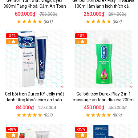
Gel Bôi Trơn Nhật Magic Eyes
Gel bôi trơn Durex Play TINGLING
360ml Tăng Khoái Cảm An Toàn
100ml làm lạnh kích thích cảm
xúc
600.000₫
250.000₫
706.000₫
294.000₫
(831)
(827)
-34%
-18%
5
Hot
5
Gel bôi trơn Durex KY Jelly mát
Gel bôi trơn Durex Play 2 in 1
lạnh tăng khoái cảm an toàn
massage an toàn dịu nhẹ 200ml
84.000₫
450.000₫
127.000₫
550.000₫
(827)
(809)
-48%
-35%
Hot
5
5