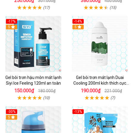
250.000₫
380.000₫
301.000₫
400.000₫
(17)
(15)
-17%
-14%
5
5
Gel bôi trơn hậu môn mát lạnh
Gel bôi trơn mát lạnh Duai
Siyi Ice Feeling 120ml an toàn
Cooling 200ml kích thích cực
khoái nhanh
150.000₫
190.000₫
180.000₫
221.000₫
(10)
(7)
-30%
-13%
5