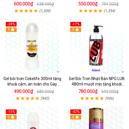
vật cho Nam 50ml
600.000₫
550.000₫
638.000₫
794.000₫
(1,339)
(1,334)
-28%
-17%
Hot
5
Hot
5
Gel bôi trơn Cokelife 300ml tăng
Gel Bôi Trơn Nhật Bản NPG LUB
khoái cảm, an toàn cho Gay
480ml mượt mịn tăng khoái
LGBT
cảm
490.000₫
780.000₫
680.000₫
940.000₫
(942)
(936)
-15%
-42%
Hot
5
5