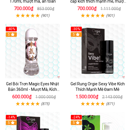
170ml, mượt mà, an toàn
cấp kích thích mạnh mẽ, mượt
mà
700.000₫
700.000₫
853.000₫
1.111.000₫
(901)
(901)
-40%
-30%
5
Hot
5
Gel Bôi Trơn Magic Eyes Nhật
Gel Rung Orgie Sexy Vibe Kích
Bản 360ml - Mượt Mà, Kích
Thích Mạnh Mẽ Đam Mê
Thích Tối Ưu
600.000₫
1.500.000₫
1.000.000₫
2.143.000₫
(875)
(871)
-14%
-24%
Hot
5
5