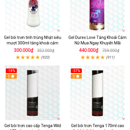
Gel bôi trơn tinh trùng Nhật siêu
Gel Durex Love Tăng Khoái Cảm
mượt 300ml tăng khoái cảm
Nữ Mua Ngay Khuyến Mãi
300.000₫
440.000₫
352.000₫
759.000₫
(920)
(911)
-18%
-37%
5
5
Gel bôi trơn cao cấp Tenga Wild
Gel bôi trơn Tenga 170ml cao