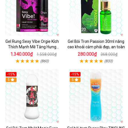
Gel Rung Sexy Vibe Orgie Kích
Gel Bôi Trơn Passion 30ml nâng
Thích Mạnh Mẽ Tăng Hưng
cao khoái cảm phái đẹp, an toàn
Phấn
1.340.000₫
280.000₫
1.558.000₫
368.000₫
(860)
(833)
-15%
-15%
5
5