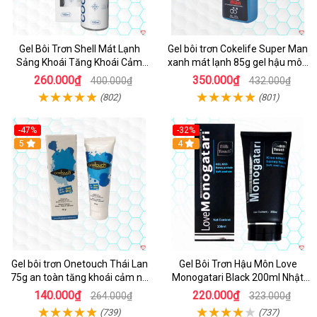
Gel Bôi Trơn Shell Mát Lạnh
Gel bôi trơn Cokelife Super Man
Sảng Khoái Tăng Khoái Cảm
xanh mát lạnh 85g gel hậu môn
100ml
cho gay
260.000₫
350.000₫
400.000₫
432.000₫
(802)
(801)
-47%
-32%
5
4
Gel bôi trơn Onetouch Thái Lan
Gel Bôi Trơn Hậu Môn Love
75g an toàn tăng khoái cảm nữ
Monogatari Black 200ml Nhật
giới
Bản An Toàn
140.000₫
220.000₫
264.000₫
323.000₫
(739)
(737)