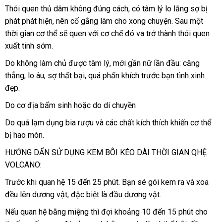
Thói quen thủ dâm không đúng cách
nhận
, có tâm lý lo lắng sợ bị
phát phát hiện
nơi
, nên cố gắng làm cho xong chuyện
hàng
ở
. Sau một
thời gian cơ thể
bán
tư
sẽ quen
thanh
với cơ chế đó va trở thành thói quen
đâu
xuất tinh sớm.
vấn
lý
Do không làm chủ
đẹp
được tâm lý
lấy
, mới gần nữ lần đầu: căng
thẳng
xuất
, lo âu
tiết
, sợ thất bại
có
,
Đức
quá phấn khích trước bạn tình xinh
hàng
đẹp.
khẩu
kiệm
nên
chọn
Do cơ địa bẩm sinh
ở
hoặc do di chuyền
đâu
Do
so
quá lạm dụng bia rượu
giá
và
đã
các chất kích thích khiến cơ thể
uy
bị hao mòn.
sánh
bán
qua
tín
lẻ
sử
HƯỚNG DẨN SỬ DỤNG KEM BÔI KÉO DÀI THỜI GIAN QHỆ
dụng
VOLCANO:
Trước khi quan hệ 15 đến 25 phút
hỗ
. Bạn sé gói kem ra
amazon
và xoa
đều lên dương vật
nhập
,
xách
đặc biệt là đầu dương vật.
trợ
khẩu
tay
phân
Nếu quan hệ bằng miệng
rẻ
thì đợi khoảng 10 đến 15 phút cho