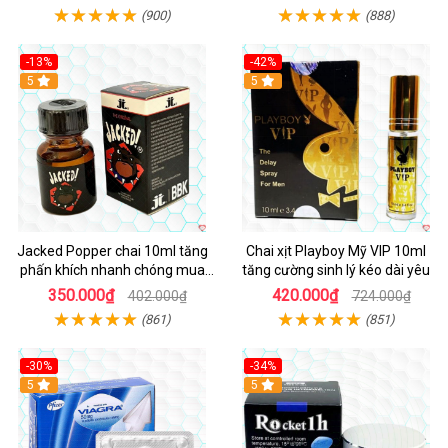
(900)
(888)
-13%
-42%
5
5
Jacked Popper chai 10ml tăng
Chai xịt Playboy Mỹ VIP 10ml
phấn khích nhanh chóng mua
tăng cường sinh lý kéo dài yêu
ngay
350.000₫
420.000₫
402.000₫
724.000₫
(861)
(851)
-30%
-34%
5
5