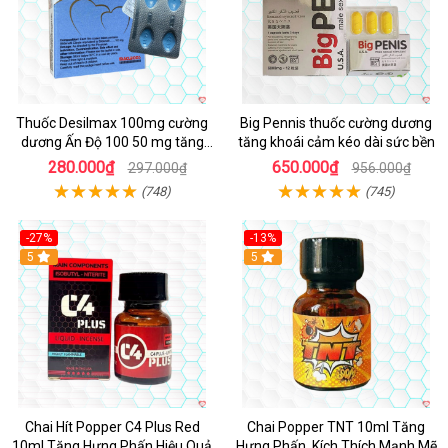
Thuốc Desilmax 100mg cường
Big Pennis thuốc cường dương
dương Ấn Độ 100 50 mg tăng
tăng khoái cảm kéo dài sức bền
sinh lý tốt nhất
280.000₫
650.000₫
297.000₫
956.000₫
(748)
(745)
-27%
-13%
5
5
Chai Hít Popper C4 Plus Red
Chai Popper TNT 10ml Tăng
10ml Tăng Hưng Phấn Hiệu Quả
Hưng Phấn, Kích Thích Mạnh Mẽ