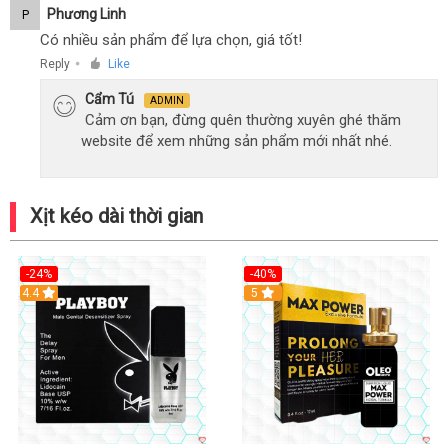
Phương Linh
P
Có nhiều sản phẩm để lựa chọn, giá tốt!
Reply
Like
●
Cẩm Tú
ADMIN
Cảm ơn bạn, đừng quên thường xuyên ghé thăm
website để xem những sản phẩm mới nhất nhé.
Xịt kéo dài thời gian
-24%
-40%
Hot
4.4
5