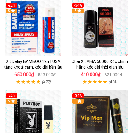
-22%
-34%
5
5
Xịt Delay BAMBOO 12ml USA
Chai Xịt VIGA 50000 Đức chính
tăng khoái cảm, kéo dài bền lâu
hãng kéo dài thời gian lâu
650.000₫
410.000₫
833.000₫
621.000₫
(422)
(415)
-22%
-34%
5
5