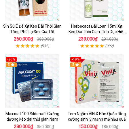
Sìn Sú Ê Đê Xịt Kéo Dài Thời Gian
Herbecaot Đài Loan 15ml Xịt
Tăng Phê Lọ 3ml Giá Tốt
Kéo Dài Thời Gian Tình Dục Hiệu
Quả
260.000₫
239.000₫
388.000₫
291.000₫
(932)
(902)
-20%
-19%
5
5
Maxxsat 100 Sildenafil Cường
Tem Ngậm VINIX Hàn Quốc tăng
dương kéo dài thời gian Nam
cường sinh lý mạnh mẽ hiệu quả
280.000₫
150.000₫
350.000₫
185.000₫