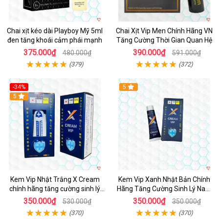
Chai xịt kéo dài Playboy Mỹ 5ml
Chai Xịt Vip Men Chính Hãng VN
đen tăng khoái cảm phái mạnh
Tăng Cường Thời Gian Quan Hệ
375.000₫
390.000₫
480.000₫
591.000₫
(379)
(372)
-34%
5
5
Kem Vip Nhật Trắng X Cream
Kem Vip Xanh Nhật Bản Chính
chính hãng tăng cường sinh lý
Hãng Tăng Cường Sinh Lý Nam
nam kéo dài
Bền Lâu
350.000₫
350.000₫
530.000₫
350.000₫
(370)
(370)