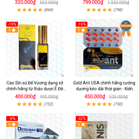
Khoái
nam
320.000₫
799.000₫
552.000₫
1.332.000₫
(844)
(798)
-19%
-16%
5
5
Cao Sìn sú Đế Vương dạng xịt
Gold Ant USA chính hãng cường
chính hãng từ thảo dược Ê Đê
dương kéo dài thời gian - Kiến
Việt Nam
Vàng Đen Tây Tạng
400.000₫
450.000₫
493.000₫
535.000₫
(752)
(750)
-6%
-32%
5
5