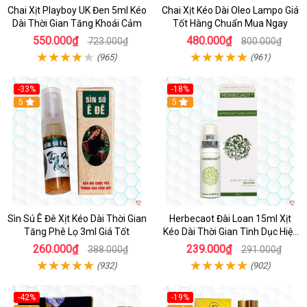
Chai Xịt Playboy UK Đen 5ml Kéo
Chai Xịt Kéo Dài Oleo Lampo Giá
Dài Thời Gian Tăng Khoái Cảm
Tốt Hàng Chuẩn Mua Ngay
550.000₫
480.000₫
723.000₫
800.000₫
(965)
(961)
-33%
-18%
5
5
Sìn Sú Ê Đê Xịt Kéo Dài Thời Gian
Herbecaot Đài Loan 15ml Xịt
Tăng Phê Lọ 3ml Giá Tốt
Kéo Dài Thời Gian Tình Dục Hiệu
Quả
260.000₫
239.000₫
388.000₫
291.000₫
(932)
(902)
-42%
-19%