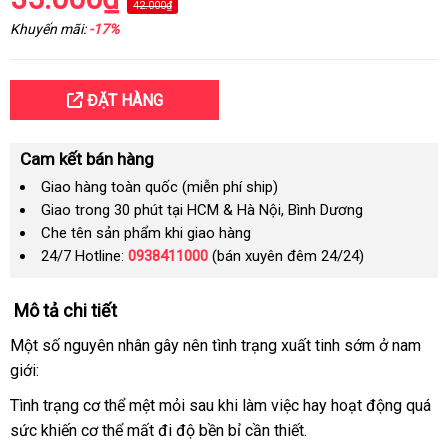
42.000₫
Khuyến mãi:
-17%
ĐẶT HÀNG
Cam kết bán hàng
Giao hàng toàn quốc (miễn phí ship)
Giao trong 30 phút tại HCM & Hà Nội, Bình Dương
Che tên sản phẩm khi giao hàng
24/7 Hotline:
0938411000
(bán xuyên đêm 24/24)
Mô tả chi tiết
Một số nguyên nhân gây nên tình trạng xuất tinh sớm ở nam
giới:
Tình trạng cơ thể mệt mỏi sau khi làm việc hay hoạt động
đặt
quá
sức khiến cơ thể mất đi độ bền bỉ cần thiết.
hàng