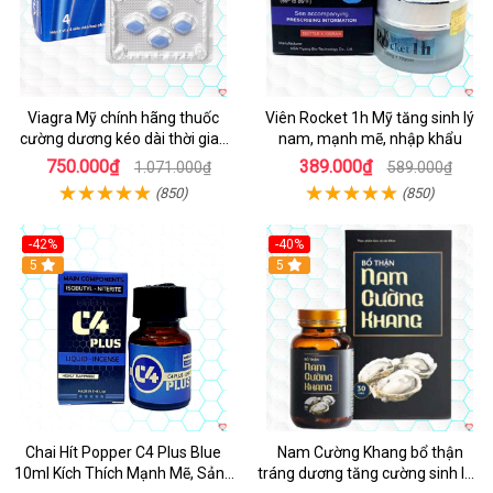
Viagra Mỹ chính hãng thuốc
Viên Rocket 1h Mỹ tăng sinh lý
cường dương kéo dài thời gian
nam, mạnh mẽ, nhập khẩu
cho Nam nhập khẩu chính ngạch
750.000₫
389.000₫
1.071.000₫
589.000₫
(850)
(850)
-42%
-40%
5
5
Chai Hít Popper C4 Plus Blue
Nam Cường Khang bổ thận
10ml Kích Thích Mạnh Mẽ, Sảng
tráng dương tăng cường sinh lực