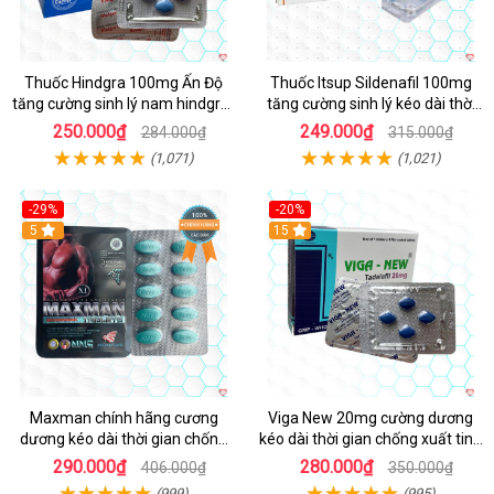
Thuốc Hindgra 100mg Ấn Độ
Thuốc Itsup Sildenafil 100mg
tăng cường sinh lý nam hindgra-
tăng cường sinh lý kéo dài thời
100 chống xts cương dương
gian cho nam
250.000₫
249.000₫
284.000₫
315.000₫
(1,071)
(1,021)
-29%
-20%
Hot
5
15
Maxman chính hãng cương
Viga New 20mg cường dương
dương kéo dài thời gian chống
kéo dài thời gian chống xuất tinh
xuất tinh sớm hộp 10 viên
hộp 4 viên
290.000₫
280.000₫
406.000₫
350.000₫
(999)
(995)