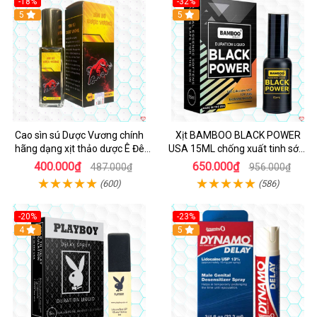
-18%
-32%
5
5
Cao sìn sú Dược Vương chính
Xịt BAMBOO BLACK POWER
hãng dạng xịt thảo dược Ê Đê
USA 15ML chống xuất tinh sớm
Tây Nguyên
hiệu quả
400.000₫
650.000₫
487.000₫
956.000₫
(600)
(586)
-20%
-23%
Hot
4
5