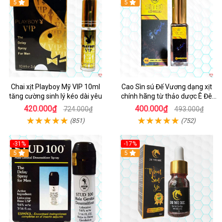
5
5
Chai xịt Playboy Mỹ VIP 10ml
Cao Sìn sú Đế Vương dạng xịt
tăng cường sinh lý kéo dài yêu
chính hãng từ thảo dược Ê Đê
Việt Nam
420.000₫
400.000₫
724.000₫
493.000₫
(851)
(752)
-31%
-17%
5
5