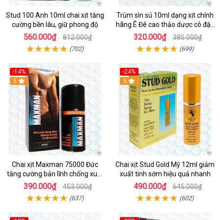
Stud 100 Anh 10ml chai xịt tăng
Trùm sìn sú 10ml dạng xịt chính
cường bền lâu, giữ phong độ
hãng Ê Đê cao thảo dược cô đặc
hiệu quả nhất
560.000₫
320.000₫
812.000₫
385.000₫
(702)
(699)
-14%
-24%
5
5
Chai xịt Maxman 75000 Đức
Chai xịt Stud Gold Mỹ 12ml giảm
tăng cường bản lĩnh chống xuất
xuất tinh sớm hiệu quả nhanh
tinh sớm
390.000₫
490.000₫
453.000₫
645.000₫
(637)
(602)