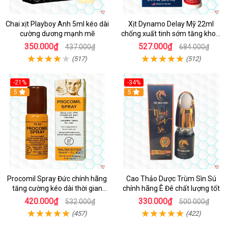
Chai xịt Playboy Anh 5ml kéo dài
Xịt Dynamo Delay Mỹ 22ml
cường dương mạnh mẽ
chống xuất tinh sớm tăng khoái
cảm
350.000₫
527.000₫
437.000₫
684.000₫
(517)
(512)
-21%
-34%
5
5
Procomil Spray Đức chính hãng
Cao Thảo Dược Trùm Sìn Sú
tăng cường kéo dài thời gian
chính hãng Ê Đê chất lượng tốt
hiệu quả
420.000₫
330.000₫
532.000₫
500.000₫
(457)
(422)