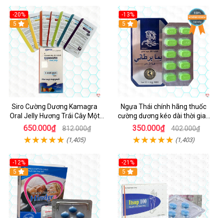
-20%
-13%
5
Hot
5
Siro Cường Dương Kamagra
Ngựa Thái chính hãng thuốc
Oral Jelly Hương Trái Cây Một
cường dương kéo dài thời gian
Hộp 7 Gói 100g
cho Nam hộp 10 viên
650.000₫
350.000₫
812.000₫
402.000₫
(1,405)
(1,403)
-12%
-21%
5
5