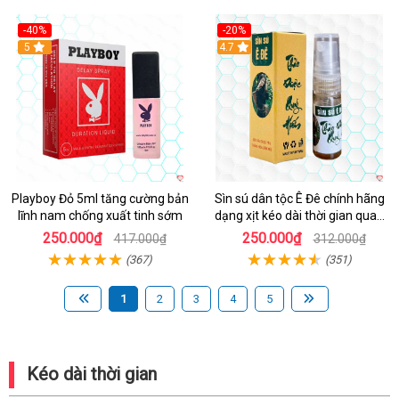
-40%
-20%
5
4.7
Playboy Đỏ 5ml tăng cường bản
Sìn sú dân tộc Ê Đê chính hãng
lĩnh nam chống xuất tinh sớm
dạng xịt kéo dài thời gian quan
hệ chai nhỏ 5ml
250.000₫
250.000₫
417.000₫
312.000₫
(367)
(351)
1
2
3
4
5
Kéo dài thời gian