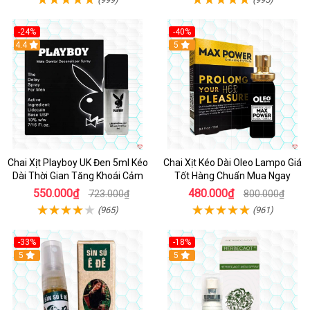
-24%
-40%
Hot
4.4
5
Chai Xịt Playboy UK Đen 5ml Kéo
Chai Xịt Kéo Dài Oleo Lampo Giá
Dài Thời Gian Tăng Khoái Cảm
Tốt Hàng Chuẩn Mua Ngay
550.000₫
480.000₫
723.000₫
800.000₫
(965)
(961)
-33%
-18%
5
5