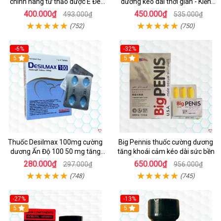
chính hãng từ thảo dược Ê Đê
dương kéo dài thời gian - Kiến
Việt Nam
Vàng Đen Tây Tạng
400.000₫
450.000₫
493.000₫
535.000₫
(752)
(750)
-6%
-32%
5
5
Thuốc Desilmax 100mg cường
Big Pennis thuốc cường dương
dương Ấn Độ 100 50 mg tăng
tăng khoái cảm kéo dài sức bền
sinh lý tốt nhất
280.000₫
650.000₫
297.000₫
956.000₫
(748)
(745)
-27%
-13%
5
5