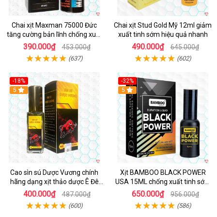
Chai xịt Maxman 75000 Đức
Chai xịt Stud Gold Mỹ 12ml giảm
tăng cường bản lĩnh chống xuất
xuất tinh sớm hiệu quả nhanh
tinh sớm
390.000₫
490.000₫
453.000₫
645.000₫
(637)
(602)
-18%
-32%
5
5
Cao sìn sú Dược Vương chính
Xịt BAMBOO BLACK POWER
hãng dạng xịt thảo dược Ê Đê
USA 15ML chống xuất tinh sớm
Tây Nguyên
hiệu quả
400.000₫
650.000₫
487.000₫
956.000₫
(600)
(586)