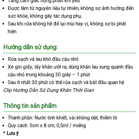
Tăng cảm giác hưng phấn khi yêu
Được làm từ nguyên liệu tự nhiên
quà
, không sợ ảnh hưởng đến
sức khỏe
nhập
, không gây tác dụng phụ.
tặng
Sau khi rửa không hề
hàng
mua
để lại mùi hay vị
đẹp
, không sợ bị phát
hiện.
hàng
Hướng dẫn sử dụng:
Rửa sạch
nhập
và lau khô đầu cậu nhỏ
Xé gói giấy
khẩu
báo
, lấy khăn ướt ra
đánh
, dùng khăn lau xung quanh đầu
cậu nhỏ trong khoảng 30 giây – 1 phút
giá
giá
Sau ít nhất 30 phút
bảng
có thể rửa sạch
siêu
và bắt đầu quan hệ
Clip Hướng Dẫn Sử Dụng Khăn Thời Gian
giá
thị
Thông tin sản phẩm
Thành phần: Nước tinh khiết
thanh
, vải không dệt
chất
, thiềm tô
Quy cách: 5cm x 8 cm; 0,5ml / miếng
lý
lượng
*
Lưu ý
: