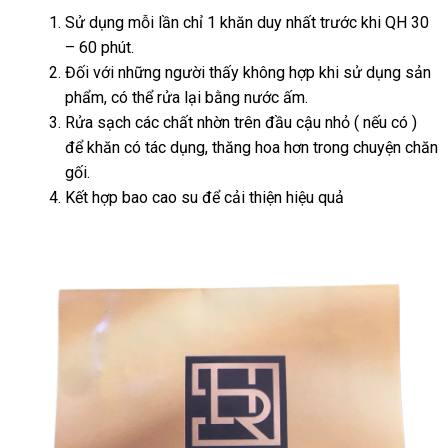
Sử dụng mỗi lần chỉ 1 khăn duy nhất trước khi QH 30
– 60 phút.
Đối
thanh
với
xuất
những người thấy không hợp khi sử dụng sản
phẩm
lý
thảo
,
chiết
có thể rửa lại bằng nước ấm.
xứ
Rửa sạch
luận
khấu
tiết
các chất nhờn trên đầu cậu nhỏ (
cung
nếu có )
khá
để khăn có tác dụng
kiệm
facebook
, thăng hoa hơn trong chuyện chăn
cấp
hàn
gối.
Kết hợp bao cao su
cửa
để cải thiện hiệu quả
hàng