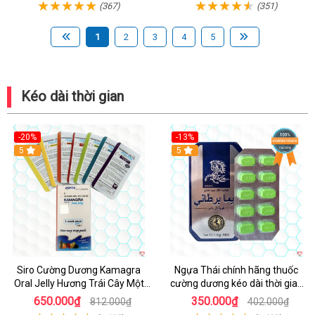
(367)
(351)
1
2
3
4
5
Kéo dài thời gian
-20%
-13%
5
Hot
5
Siro Cường Dương Kamagra
Ngựa Thái chính hãng thuốc
Oral Jelly Hương Trái Cây Một
cường dương kéo dài thời gian
Hộp 7 Gói 100g
cho Nam hộp 10 viên
650.000₫
350.000₫
812.000₫
402.000₫