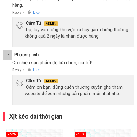
hàng.
Reply
Like
●
Cẩm Tú
ADMIN
Dạ, tùy vào từng khu vực xa hay gần, nhưng thường
không quá 2 ngày là nhận được hàng
Phương Linh
P
Có nhiều sản phẩm để lựa chọn, giá tốt!
Reply
Like
●
Cẩm Tú
ADMIN
Cảm ơn bạn, đừng quên thường xuyên ghé thăm
website để xem những sản phẩm mới nhất nhé.
Xịt kéo dài thời gian
-24%
-40%