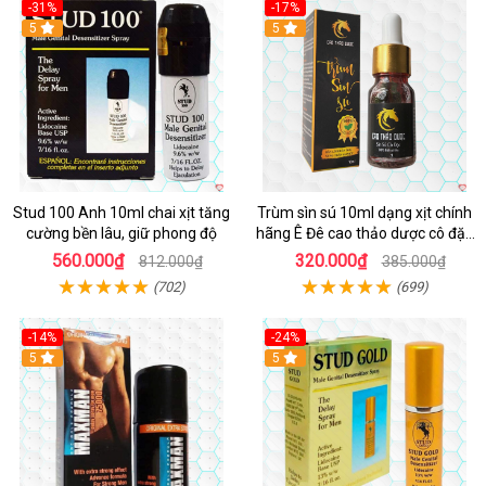
-31%
-17%
5
5
Stud 100 Anh 10ml chai xịt tăng
Trùm sìn sú 10ml dạng xịt chính
cường bền lâu, giữ phong độ
hãng Ê Đê cao thảo dược cô đặc
hiệu quả nhất
560.000₫
320.000₫
812.000₫
385.000₫
(702)
(699)
-14%
-24%
5
5