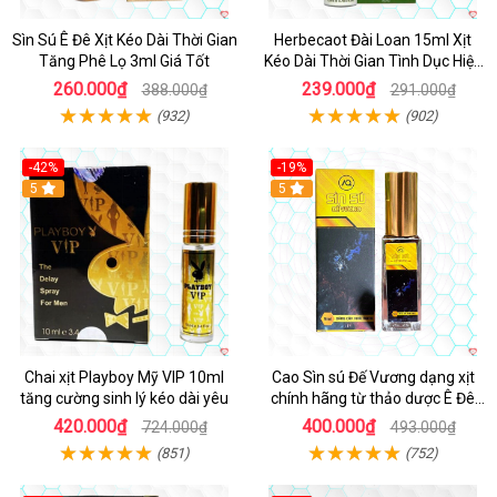
Sìn Sú Ê Đê Xịt Kéo Dài Thời Gian
Herbecaot Đài Loan 15ml Xịt
Tăng Phê Lọ 3ml Giá Tốt
Kéo Dài Thời Gian Tình Dục Hiệu
Quả
260.000₫
239.000₫
388.000₫
291.000₫
(932)
(902)
-42%
-19%
5
5
Chai xịt Playboy Mỹ VIP 10ml
Cao Sìn sú Đế Vương dạng xịt
tăng cường sinh lý kéo dài yêu
chính hãng từ thảo dược Ê Đê
Việt Nam
420.000₫
400.000₫
724.000₫
493.000₫
(851)
(752)