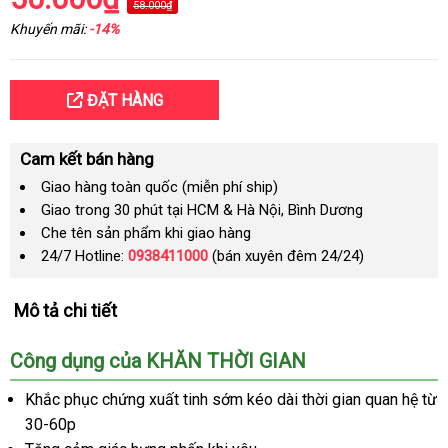
58.000₫
Khuyến mãi:
-14%
ĐẶT HÀNG
Cam kết bán hàng
Giao hàng toàn quốc (miễn phí ship)
Giao trong 30 phút tại HCM & Hà Nội, Bình Dương
Che tên sản phẩm khi giao hàng
24/7 Hotline:
0938411000
(bán xuyên đêm 24/24)
Mô tả chi tiết
Công dụng
showroom
của KHĂN THỜI GIAN
Khắc phục chứng xuất tinh sớm kéo dài thời gian quan hệ từ
30-60p