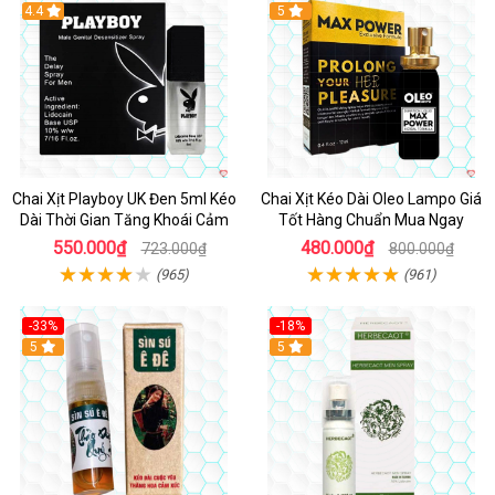
Hot
4.4
5
Chai Xịt Playboy UK Đen 5ml Kéo
Chai Xịt Kéo Dài Oleo Lampo Giá
Dài Thời Gian Tăng Khoái Cảm
Tốt Hàng Chuẩn Mua Ngay
550.000₫
480.000₫
723.000₫
800.000₫
(965)
(961)
-33%
-18%
5
5