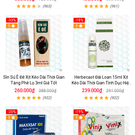
(965)
(961)
-33%
-18%
5
5
Sìn Sú Ê Đê Xịt Kéo Dài Thời Gian
Herbecaot Đài Loan 15ml Xịt
Tăng Phê Lọ 3ml Giá Tốt
Kéo Dài Thời Gian Tình Dục Hiệu
Quả
260.000₫
239.000₫
388.000₫
291.000₫
(932)
(902)
-20%
-19%
5
5