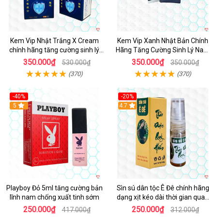
Kem Vip Nhật Trắng X Cream
Kem Vip Xanh Nhật Bản Chính
chính hãng tăng cường sinh lý
Hãng Tăng Cường Sinh Lý Nam
nam kéo dài
Bền Lâu
350.000₫
350.000₫
530.000₫
350.000₫
(370)
(370)
-40%
-20%
5
4.7
Playboy Đỏ 5ml tăng cường bản
Sìn sú dân tộc Ê Đê chính hãng
lĩnh nam chống xuất tinh sớm
dạng xịt kéo dài thời gian quan
hệ chai nhỏ 5ml
250.000₫
250.000₫
417.000₫
312.000₫