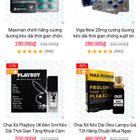
Maxman chính hãng cương
Viga New 20mg cường dương
dương kéo dài thời gian chống
kéo dài thời gian chống xuất tinh
xuất tinh sớm hộp 10 viên
hộp 4 viên
290.000₫
280.000₫
406.000₫
350.000₫
(999)
(995)
-24%
-40%
Hot
4.4
5
Chai Xịt Playboy UK Đen 5ml Kéo
Chai Xịt Kéo Dài Oleo Lampo Giá
Dài Thời Gian Tăng Khoái Cảm
Tốt Hàng Chuẩn Mua Ngay
550.000₫
480.000₫
723.000₫
800.000₫