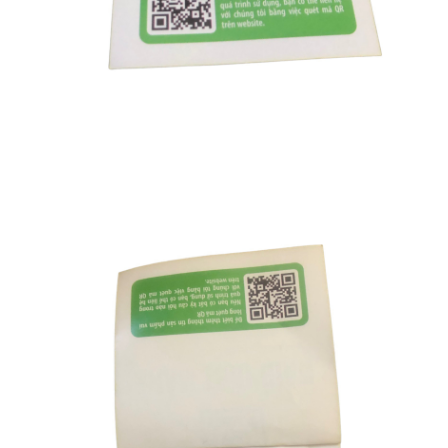
Khăn
Thời
Gian
Khăn
Lau
Kéo
Dài
Thời
Gian