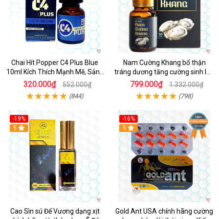
Chai Hít Popper C4 Plus Blue
Nam Cường Khang bổ thận
10ml Kích Thích Mạnh Mẽ, Sảng
tráng dương tăng cường sinh lực
Khoái
nam
320.000₫
799.000₫
552.000₫
1.332.000₫
(844)
(798)
-19%
-16%
5
5
Cao Sìn sú Đế Vương dạng xịt
Gold Ant USA chính hãng cường