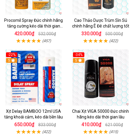
Procomil Spray Đức chính hãng
Cao Thảo Dược Trùm Sìn Sú
tăng cường kéo dài thời gian
chính hãng Ê Đê chất lượng tốt
hiệu quả
420.000₫
330.000₫
532.000₫
500.000₫
(457)
(422)
-22%
-34%
5
5
Xịt Delay BAMBOO 12ml USA
Chai Xịt VIGA 50000 Đức chính
tăng khoái cảm, kéo dài bền lâu
hãng kéo dài thời gian lâu
650.000₫
410.000₫
833.000₫
621.000₫
(422)
(415)