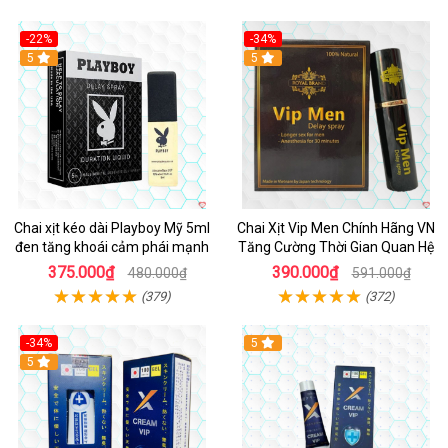
-22%
-34%
5
5
Chai xịt kéo dài Playboy Mỹ 5ml
Chai Xịt Vip Men Chính Hãng VN
đen tăng khoái cảm phái mạnh
Tăng Cường Thời Gian Quan Hệ
375.000₫
390.000₫
480.000₫
591.000₫
(379)
(372)
-34%
5
5