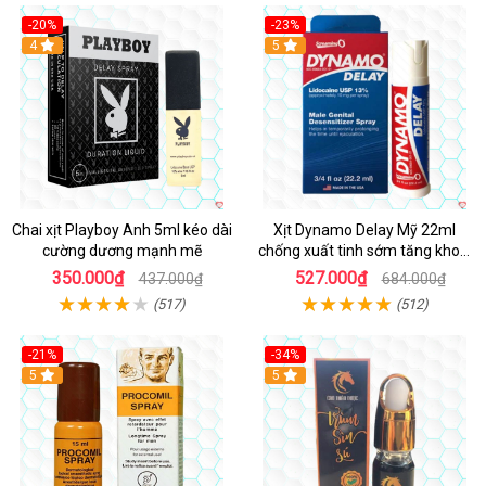
-20%
-23%
Hot
4
5
Chai xịt Playboy Anh 5ml kéo dài
Xịt Dynamo Delay Mỹ 22ml
cường dương mạnh mẽ
chống xuất tinh sớm tăng khoái
cảm
350.000₫
527.000₫
437.000₫
684.000₫
(517)
(512)
-21%
-34%
5
5