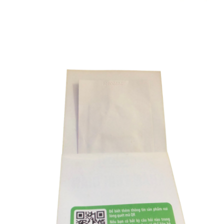
Khăn
Thời
Gian
Khăn
Lau
Kéo
Dài
Thời
Gian