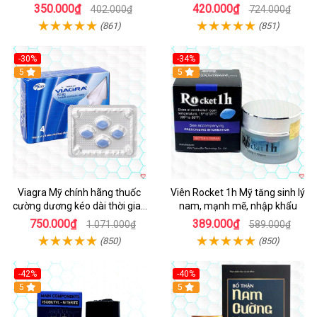
ngay
350.000₫
420.000₫
402.000₫
724.000₫
(861)
(851)
-30%
-34%
5
5
Viagra Mỹ chính hãng thuốc
Viên Rocket 1h Mỹ tăng sinh lý
cường dương kéo dài thời gian
nam, mạnh mẽ, nhập khẩu
cho Nam nhập khẩu chính ngạch
750.000₫
389.000₫
1.071.000₫
589.000₫
(850)
(850)
-42%
-40%
5
5