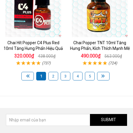
Chai Hít Popper C4 Plus Red
Chai Popper TNT 10ml Tăng
10ml Tăng Hưng Phấn Hiệu Quả
Hưng Phấn, Kích Thích Mạnh Mẽ
320.000₫
490.000₫
438.000₫
563.000₫
(737)
(724)
1
2
3
4
5
SUBMIT