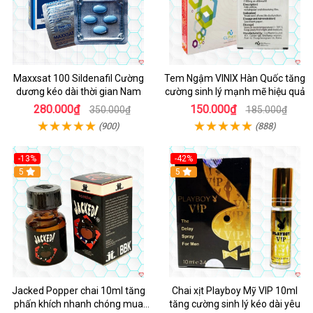
Maxxsat 100 Sildenafil Cường
Tem Ngậm VINIX Hàn Quốc tăng
dương kéo dài thời gian Nam
cường sinh lý mạnh mẽ hiệu quả
280.000₫
150.000₫
350.000₫
185.000₫
(900)
(888)
-13%
-42%
5
5
Jacked Popper chai 10ml tăng
Chai xịt Playboy Mỹ VIP 10ml
phấn khích nhanh chóng mua
tăng cường sinh lý kéo dài yêu