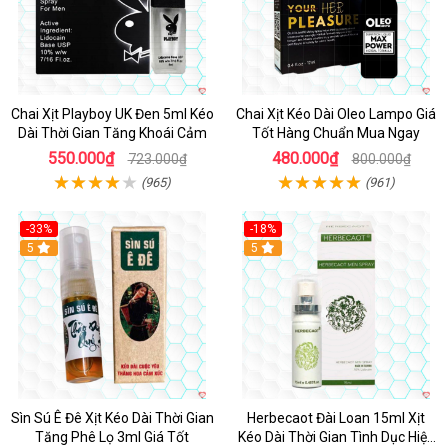
Chai Xịt Playboy UK Đen 5ml Kéo
Chai Xịt Kéo Dài Oleo Lampo Giá
Dài Thời Gian Tăng Khoái Cảm
Tốt Hàng Chuẩn Mua Ngay
550.000₫
480.000₫
723.000₫
800.000₫
(965)
(961)
-33%
-18%
5
5
Sìn Sú Ê Đê Xịt Kéo Dài Thời Gian
Herbecaot Đài Loan 15ml Xịt
Tăng Phê Lọ 3ml Giá Tốt
Kéo Dài Thời Gian Tình Dục Hiệu