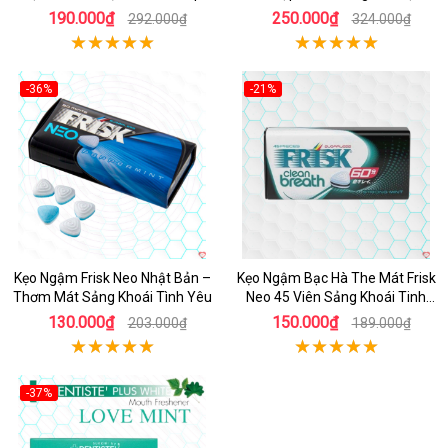
190.000₫
250.000₫
292.000₫
324.000₫
-36%
-21%
Hot
Hot
Kẹo Ngậm Frisk Neo Nhật Bản –
Kẹo Ngậm Bạc Hà The Mát Frisk
Thơm Mát Sảng Khoái Tình Yêu
Neo 45 Viên Sảng Khoái Tinh
Thần
130.000₫
150.000₫
203.000₫
189.000₫
-37%
Hot