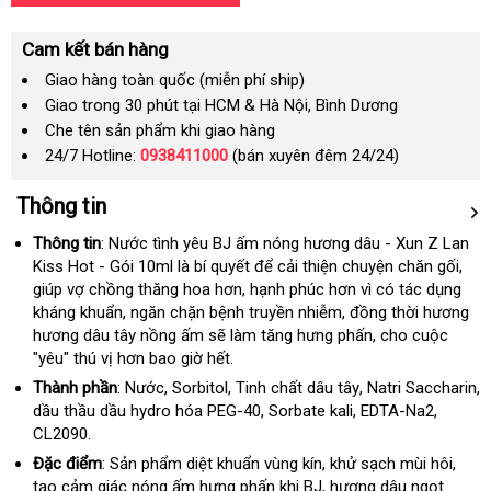
Cam kết bán hàng
Giao hàng toàn quốc (miễn phí ship)
Giao trong 30 phút tại HCM & Hà Nội, Bình Dương
Che tên sản phẩm khi giao hàng
24/7 Hotline:
0938411000
(bán xuyên đêm 24/24)
Thông tin
Thông tin
: Nước tình yêu BJ ấm nóng hương dâu - Xun Z Lan
Kiss Hot - Gói 10ml là bí quyết
shopee
để cải thiện chuyện chăn gối
lấy
,
giúp vợ chồng thăng hoa hơn
kiểm
, hạnh phúc hơn vì có tác dụng
hàn
kháng khuẩn
giá
, ngăn chặn bệnh truyền nhiễm
tra
sử
, đồng thời hương
hương dâu tây nồng ấm
bán
danh
sẽ làm tăng hưng phấn
dụng
Nhật
, cho cuộc
"yêu" thú vị hơn bao giờ hết.
sách
Bản
Thành phần
: Nước
đấu
, Sorbitol
thế
, Tinh chất dâu tây
thế
, Natri Saccharin
gi
,
dầu thầu dầu hydro hóa PEG-40
giá
giới
khuyến
, Sorbate kali
có
, EDTA-Na2
giới
bỏ
,
b
CL2090.
mãi
nên
sỉ
chọn
Đặc điểm
: Sản phẩm diệt khuẩn vùng kín
đã
, khử sạch mùi hôi
có
,
tạo cảm giác nóng ấm hưng phấn khi BJ
qua
xuất
, hương dâu ngọt
nên