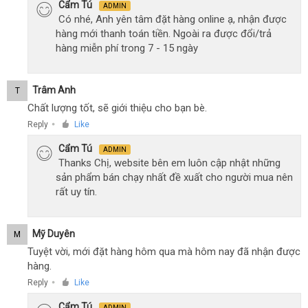
Cẩm Tú
ADMIN
Có nhé, Anh yên tâm đặt hàng online ạ, nhận được
hàng mới thanh toán tiền. Ngoài ra được đổi/trả
hàng miễn phí trong 7 - 15 ngày
Trâm Anh
T
Chất lượng tốt, sẽ giới thiệu cho bạn bè.
Reply
Like
●
Cẩm Tú
ADMIN
Thanks Chị, website bên em luôn cập nhật những
sản phẩm bán chạy nhất đề xuất cho người mua nên
rất uy tín.
Mỹ Duyên
M
Tuyệt vời, mới đặt hàng hôm qua mà hôm nay đã nhận được
hàng.
Reply
Like
●
Cẩm Tú
ADMIN