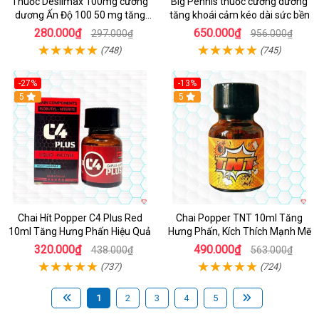
Thuốc Desilmax 100mg cường
Big Pennis thuốc cường dương
dương Ấn Độ 100 50 mg tăng
tăng khoái cảm kéo dài sức bền
sinh lý tốt nhất
280.000₫
650.000₫
297.000₫
956.000₫
(748)
(745)
-27%
-13%
5
5
Chai Hít Popper C4 Plus Red
Chai Popper TNT 10ml Tăng
10ml Tăng Hưng Phấn Hiệu Quả
Hưng Phấn, Kích Thích Mạnh Mẽ
320.000₫
490.000₫
438.000₫
563.000₫
(737)
(724)
1
2
3
4
5