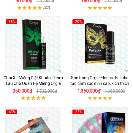
90.000₫
140.000₫
110.000₫
173.000₫
(47)
-38%
-20%
Chai Xịt Miệng Diệt Khuẩn Thơm
Son bóng Orgie Electric Fellatio
Lâu Cho Quan Hệ Miệng Orgie
tạo cảm xúc đỉnh cao, kích thích
950.000₫
1.350.000₫
1.532.000₫
1.688.000₫
-43%
-22%
Hot
Hot