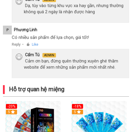
Dạ, tùy vào từng khu vực xa hay gần, nhưng thường
không quá 2 ngày là nhận được hàng
Phương Linh
P
Có nhiều sản phẩm để lựa chọn, giá tốt!
Reply
Like
●
Cẩm Tú
ADMIN
Cảm ơn bạn, đừng quên thường xuyên ghé thăm
website để xem những sản phẩm mới nhất nhé.
Hỗ trợ quan hệ miệng
-20%
-18%
Hot
5
5