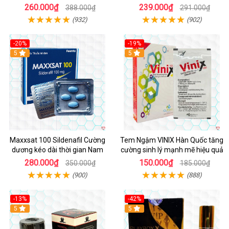
Quả
260.000₫
239.000₫
388.000₫
291.000₫
(932)
(902)
-20%
-19%
5
5
Maxxsat 100 Sildenafil Cường
Tem Ngậm VINIX Hàn Quốc tăng
dương kéo dài thời gian Nam
cường sinh lý mạnh mẽ hiệu quả
280.000₫
150.000₫
350.000₫
185.000₫
(900)
(888)
-13%
-42%
5
5