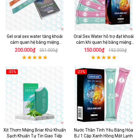
Gel oral sex water tăng khoái
Oral Sex Water hỗ trợ đạt khoái
cảm quan hệ bằng miệng
cảm khi quan hệ bằng miệng
HJS004
nhanh
200.000₫
150.000₫
351.000₫
192.000₫
-35%
-23%
Hot
Hot
Xịt Thơm Miệng Briar Khử Khuẩn
Nước Thần Tình Yêu Băng Hỏa
Sạch Khuẩn Tự Tin Giao Tiếp
BJ 1 Cặp Xanh Hồng Mát Lạnh