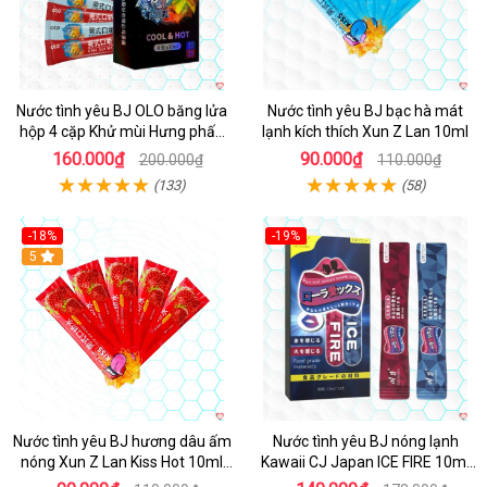
Nước tình yêu BJ OLO băng lửa
Nước tình yêu BJ bạc hà mát
hộp 4 cặp Khử mùi Hưng phấn
lạnh kích thích Xun Z Lan 10ml
tiết kiệm
160.000₫
90.000₫
200.000₫
110.000₫
(133)
(58)
-18%
-19%
5
Nước tình yêu BJ hương dâu ấm
Nước tình yêu BJ nóng lạnh
nóng Xun Z Lan Kiss Hot 10ml
Kawaii CJ Japan ICE FIRE 10ml
tăng khoái cảm
gói kích thích