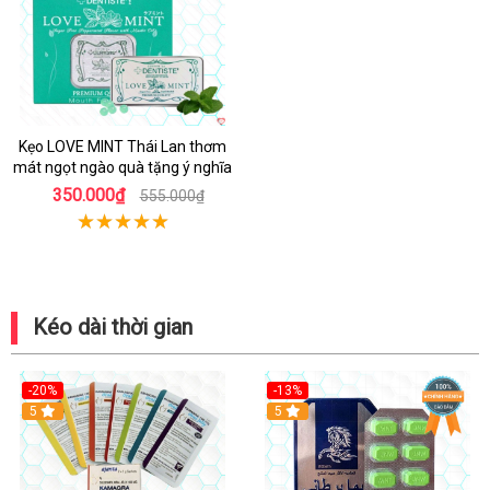
Kẹo LOVE MINT Thái Lan thơm
mát ngọt ngào quà tặng ý nghĩa
350.000₫
555.000₫
Kéo dài thời gian
-20%
-13%
5
Hot
5