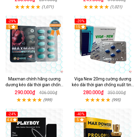
(1,071)
(1,021)
-29%
-20%
Hot
5
15
Maxman chính hãng cương
Viga New 20mg cường dương
dương kéo dài thời gian chống
kéo dài thời gian chống xuất tinh
xuất tinh sớm hộp 10 viên
hộp 4 viên
290.000₫
280.000₫
406.000₫
350.000₫
(999)
(995)
-24%
-40%
Hot
4.4
5