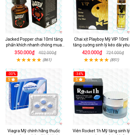
Jacked Popper chai 10ml tăng
Chai xịt Playboy Mỹ VIP 10ml
phấn khích nhanh chóng mua
tăng cường sinh lý kéo dài yêu
ngay
350.000₫
420.000₫
402.000₫
724.000₫
(861)
(851)
-30%
-34%
5
5
Viagra Mỹ chính hãng thuốc
Viên Rocket 1h Mỹ tăng sinh lý