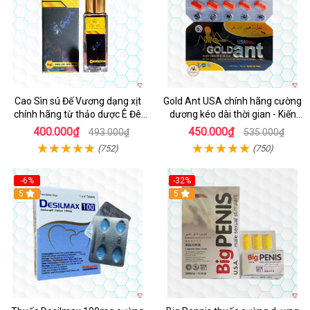
Cao Sìn sú Đế Vương dạng xịt
Gold Ant USA chính hãng cường
chính hãng từ thảo dược Ê Đê
dương kéo dài thời gian - Kiến
Việt Nam
Vàng Đen Tây Tạng
400.000₫
450.000₫
493.000₫
535.000₫
(752)
(750)
-6%
-32%
5
5