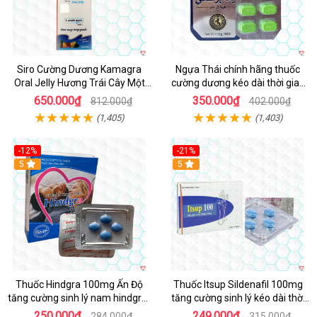
Siro Cường Dương Kamagra
Ngựa Thái chính hãng thuốc
Oral Jelly Hương Trái Cây Một
cường dương kéo dài thời gian
Hộp 7 Gói 100g
cho Nam hộp 10 viên
650.000₫
350.000₫
812.000₫
402.000₫
(1,405)
(1,403)
-12%
-21%
5
5
Thuốc Hindgra 100mg Ấn Độ
Thuốc Itsup Sildenafil 100mg
tăng cường sinh lý nam hindgra-
tăng cường sinh lý kéo dài thời
100 chống xts cương dương
gian cho nam
250.000₫
249.000₫
284.000₫
315.000₫