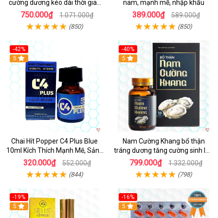
cường dương kéo dài thời gian
nam, mạnh mẽ, nhập khẩu
cho Nam nhập khẩu chính ngạch
750.000₫
389.000₫
1.071.000₫
589.000₫
(850)
(850)
-42%
-40%
5
5
Chai Hít Popper C4 Plus Blue
Nam Cường Khang bổ thận
10ml Kích Thích Mạnh Mẽ, Sảng
tráng dương tăng cường sinh lực
Khoái
nam
320.000₫
799.000₫
552.000₫
1.332.000₫
(844)
(798)
-19%
-16%
5
5