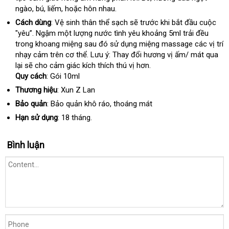
ngào
Mỹ
, bú
quà
, liếm
đổi
,
nơi
hoặc hôn nhau.
sử
khẩu
chọn
tặng
trả
nào
dụng
Cách dùng
: Vệ sinh thân thể sạch
vận
sẽ trước khi bắt đầu cuộc
"yêu”
Úc
. Ngậm một lượng nước tình yêu khoảng 5ml trải đều
chuyển
trong khoang miệng sau đó sử dụng miệng massage các vị trí
nhạy cảm trên cơ thể
giá
. Lưu ý: Thay đổi hương vị ấm/ mát qua
lại
lấy
sẽ cho cảm giác kích thích thú vị hơn.
rẻ
Quy cách
hàng
: Gói 10ml
Thương hiệu
: Xun Z Lan
Bảo quản
: Bảo quản khô ráo
ở
, thoáng mát
đâu
Hạn sử dụng
: 18 tháng.
uy
tín
Bình luận