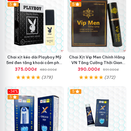
5
5
Chai xịt kéo dài Playboy Mỹ
Chai Xịt Vip Men Chính Hãng
5ml đen tăng khoái cảm phái
VN Tăng Cường Thời Gian
mạnh
Quan Hệ
375.000₫
390.000₫
480.000₫
591.000₫
(379)
(372)
-34%
5
5