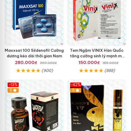
Maxxsat 100 Sildenafil Cường
Tem Ngậm VINIX Hàn Quốc
dương kéo dài thời gian Nam
tăng cường sinh lý mạnh mẽ
hiệu quả
280.000₫
150.000₫
350.000₫
185.000₫
(900)
(888)
-13%
-42%
5
5