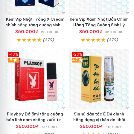
Kem Vip Nhật Trắng X Cream
Kem Vip Xanh Nhật Bản Chính
chính hãng tăng cường sinh lý
Hãng Tăng Cường Sinh Lý
nam kéo dài
Nam Bền Lâu
350.000₫
350.000₫
530.000₫
350.000₫
(370)
(370)
-40%
-20%
5
4.7
Playboy Đỏ 5ml tăng cường
Sìn sú dân tộc Ê Đê chính
bản lĩnh nam chống xuất tinh
hãng dạng xịt kéo dài thời
sớm
gian quan hệ chai nhỏ 5ml
250.000₫
250.000₫
417.000₫
312.000₫