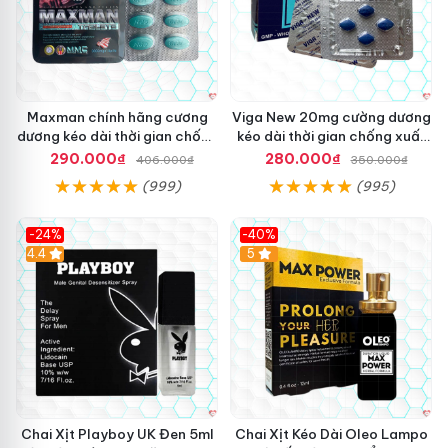
Maxman chính hãng cương
Viga New 20mg cường dương
dương kéo dài thời gian chống
kéo dài thời gian chống xuất
xuất tinh sớm hộp 10 viên
tinh hộp 4 viên
290.000₫
280.000₫
406.000₫
350.000₫
(999)
(995)
-24%
-40%
Hot
4.4
5
Chai Xịt Playboy UK Đen 5ml
Chai Xịt Kéo Dài Oleo Lampo