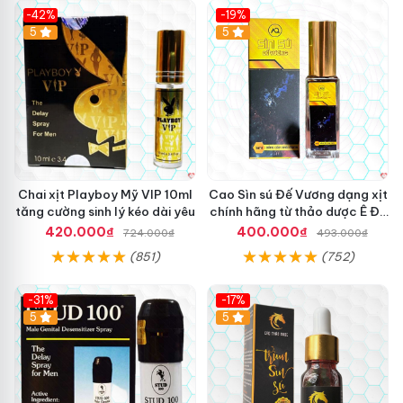
-42%
-19%
5
5
Chai xịt Playboy Mỹ VIP 10ml
Cao Sìn sú Đế Vương dạng xịt
tăng cường sinh lý kéo dài yêu
chính hãng từ thảo dược Ê Đê
Việt Nam
420.000₫
400.000₫
724.000₫
493.000₫
(851)
(752)
-31%
-17%
5
5