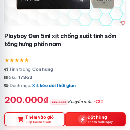
Playboy Đen 5ml xịt chống xuất tinh sớm
tăng hưng phấn nam
Tình trạng:
Còn hàng
Sku:
17863
Danh mục:
Xịt kéo dài thời gian
200.000₫
Khuyến mãi:
-12%
227.000₫
Thêm vào giỏ
Đặt hàng
Tiếp tục mua sắm
Thanh toán ngay