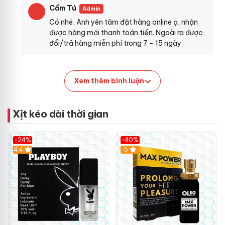
Cẩm Tú
Admin
Có nhé, Anh yên tâm đặt hàng online ạ, nhận
được hàng mới thanh toán tiền. Ngoài ra được
đổi/trả hàng miễn phí trong 7 - 15 ngày
Xem thêm bình luận
Xịt kéo dài thời gian
-24%
-40%
Hot
4.4
5