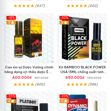
(637)
(602)
-18%
-32%
5
5
Cao sìn sú Dược Vương chính
Xịt BAMBOO BLACK POWER
hãng dạng xịt thảo dược Ê Đê
USA 15ML chống xuất tinh
Tây Nguyên
sớm hiệu quả
400.000₫
650.000₫
487.000₫
956.000₫
(600)
(586)
-20%
-23%
Hot
4
5