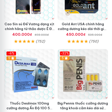
Cao Sìn sú Đế Vương dạng xịt
Gold Ant USA chính hãng
chính hãng từ thảo dược Ê Đê
cường dương kéo dài thời gian
Việt Nam
- Kiến Vàng Đen Tây Tạng
400.000₫
450.000₫
493.000₫
535.000₫
(752)
(750)
-6%
-32%
5
5
Thuốc Desilmax 100mg
Big Pennis thuốc cường dương
cường dương Ấn Độ 100 50
tăng khoái cảm kéo dài sức