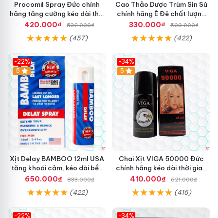
Procomil Spray Đức chính
Cao Thảo Dược Trùm Sìn Sú
hãng tăng cường kéo dài thời
chính hãng Ê Đê chất lượng
gian hiệu quả
tốt
420.000₫
330.000₫
532.000₫
500.000₫
(457)
(422)
-22%
-34%
5
5
Xịt Delay BAMBOO 12ml USA
Chai Xịt VIGA 50000 Đức
tăng khoái cảm, kéo dài bền
chính hãng kéo dài thời gian
lâu
lâu
650.000₫
410.000₫
833.000₫
621.000₫
(422)
(415)
-22%
-34%