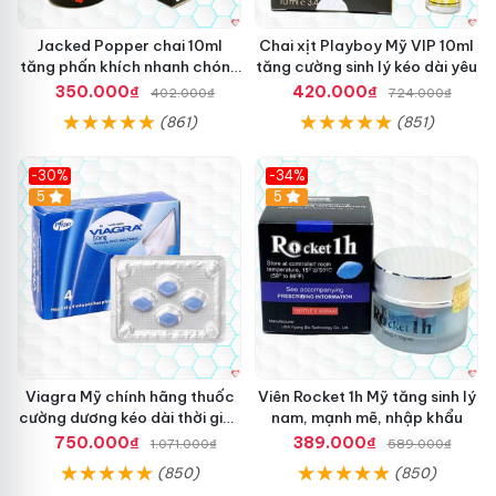
Jacked Popper chai 10ml
Chai xịt Playboy Mỹ VIP 10ml
tăng phấn khích nhanh chóng
tăng cường sinh lý kéo dài yêu
mua ngay
350.000₫
420.000₫
402.000₫
724.000₫
(861)
(851)
-30%
-34%
5
5
Viagra Mỹ chính hãng thuốc
Viên Rocket 1h Mỹ tăng sinh lý
cường dương kéo dài thời gian
nam, mạnh mẽ, nhập khẩu
cho Nam nhập khẩu chính
750.000₫
389.000₫
1.071.000₫
589.000₫
ngạch
(850)
(850)