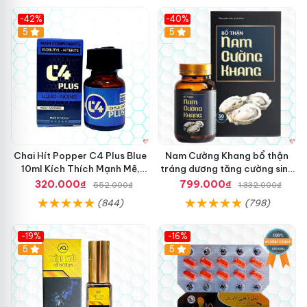
-42%
-40%
5
5
Chai Hít Popper C4 Plus Blue
Nam Cường Khang bổ thận
10ml Kích Thích Mạnh Mẽ,
tráng dương tăng cường sinh
Sảng Khoái
lực nam
320.000₫
799.000₫
552.000₫
1.332.000₫
(844)
(798)
-19%
-16%
5
5