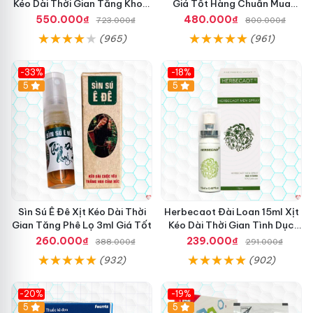
Kéo Dài Thời Gian Tăng Khoái
Giá Tốt Hàng Chuẩn Mua
Cảm
Ngay
550.000₫
480.000₫
723.000₫
800.000₫
(965)
(961)
-33%
-18%
5
5
Sìn Sú Ê Đê Xịt Kéo Dài Thời
Herbecaot Đài Loan 15ml Xịt
Gian Tăng Phê Lọ 3ml Giá Tốt
Kéo Dài Thời Gian Tình Dục
Hiệu Quả
260.000₫
239.000₫
388.000₫
291.000₫
(932)
(902)
-20%
-19%
5
5