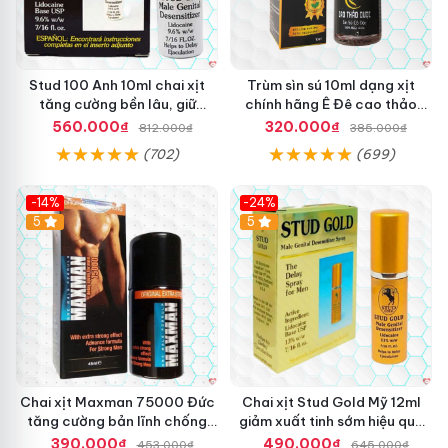
Stud 100 Anh 10ml chai xịt
Trùm sìn sú 10ml dạng xịt
tăng cường bền lâu, giữ
chính hãng Ê Đê cao thảo
phong độ
dược cô đặc hiệu quả nhất
560.000₫
320.000₫
812.000₫
385.000₫
(702)
(699)
-14%
-24%
5
5
Chai xịt Maxman 75000 Đức
Chai xịt Stud Gold Mỹ 12ml
tăng cường bản lĩnh chống
giảm xuất tinh sớm hiệu quả
xuất tinh sớm
nhanh
390.000₫
490.000₫
453.000₫
645.000₫