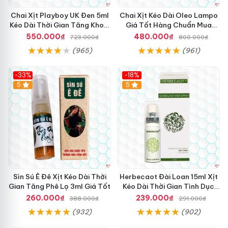
Chai Xịt Playboy UK Đen 5ml
Chai Xịt Kéo Dài Oleo Lampo
Kéo Dài Thời Gian Tăng Khoái
Giá Tốt Hàng Chuẩn Mua
Cảm
Ngay
550.000₫
480.000₫
723.000₫
800.000₫
(965)
(961)
-33%
-18%
5
5
Sìn Sú Ê Đê Xịt Kéo Dài Thời
Herbecaot Đài Loan 15ml Xịt
Gian Tăng Phê Lọ 3ml Giá Tốt
Kéo Dài Thời Gian Tình Dục
Hiệu Quả
260.000₫
239.000₫
388.000₫
291.000₫
(932)
(902)