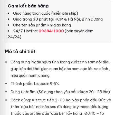
Cam kết bán hàng
Giao hàng toàn quốc (miễn phí ship)
Giao trong 30 phút tại HCM & Hà Nội, Bình Dương
Che tên sản phẩm khi giao hàng
24/7 Hotline:
0938411000
(bán xuyên đêm
24/24)
Mô tả chi tiết
Công dụng: Ngăn ngừa tình trạng xuất tinh sớm
nội địa
,
giúp kéo dài thời gian quan hệ cho nam cực lâu
so sánh
,
hiệu quả nhanh chóng.
Thành phần: Lidocain 9,6%
Dung tích: 5ml (Sử dụng
theo yêu cầu
được 20- 25 lần)
Cách dùng: Xịt trực tiếp 2-03 hơi vào phần đầu
Đức
và
thân “cậu bé”
nơi nào
sau đó dùng tay masa đều lượng
thuốc vừa xịt lên đầu “cậu bé”
lấy hàng
. Đợi 10 – 15