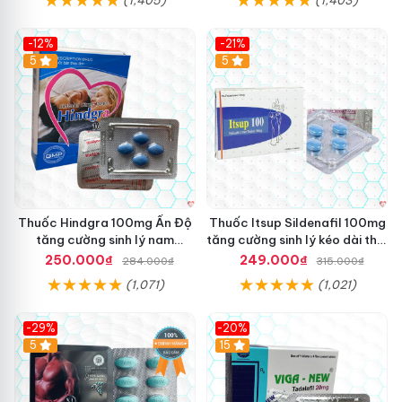
-12%
-21%
5
5
Thuốc Hindgra 100mg Ấn Độ
Thuốc Itsup Sildenafil 100mg
tăng cường sinh lý nam
tăng cường sinh lý kéo dài thời
hindgra-100 chống xts cương
gian cho nam
250.000₫
249.000₫
284.000₫
315.000₫
dương
(1,071)
(1,021)
-29%
-20%
Hot
5
15