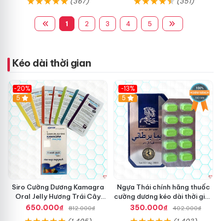
(367)
(351)
1
2
3
4
5
Kéo dài thời gian
-20%
-13%
5
Hot
5
Siro Cường Dương Kamagra
Ngựa Thái chính hãng thuốc
Oral Jelly Hương Trái Cây
cường dương kéo dài thời gian
Một Hộp 7 Gói 100g
cho Nam hộp 10 viên
650.000₫
350.000₫
812.000₫
402.000₫
(1,405)
(1,403)