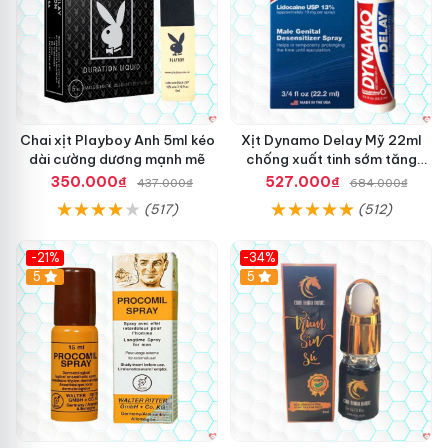
Chai xịt Playboy Anh 5ml kéo
Xịt Dynamo Delay Mỹ 22ml
dài cường dương mạnh mẽ
chống xuất tinh sớm tăng
khoái cảm
350.000₫
527.000₫
437.000₫
684.000₫
(517)
(512)
-21%
-34%
5
5