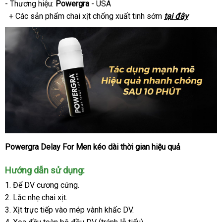
- Thương hiệu:
Powergra
- USA
For
Men
+ Các sản phẩm chai xịt chống xuất tinh sớm
tại đây
13ml
-
USA
Powergra Delay For Men kéo dài thời gian hiệu quả
Chai
xịt
Hướng dẫn sử dụng:
lâu
ra
1
to
. Để DV cương cứng.
thảo
2
nhận
. Lắc nhẹ chai xịt.
dược
3
xét
bảo
. Xịt trực tiếp vào mép vành khấc DV.
Powergra