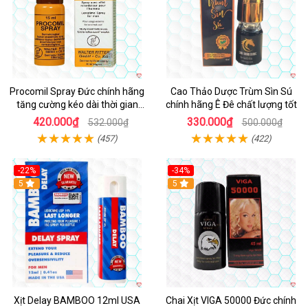
Procomil Spray Đức chính hãng
Cao Thảo Dược Trùm Sìn Sú
tăng cường kéo dài thời gian
chính hãng Ê Đê chất lượng tốt
hiệu quả
420.000₫
330.000₫
532.000₫
500.000₫
(457)
(422)
-22%
-34%
5
5
Xịt Delay BAMBOO 12ml USA
Chai Xịt VIGA 50000 Đức chính