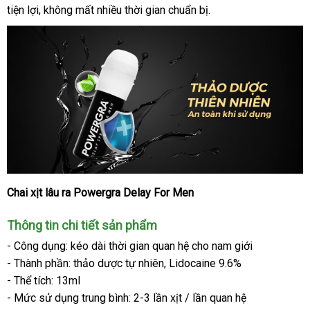
tiện lợi
USA
giá
, không mất nhiều thời gian chuẩn bị.
nơ
rẻ
Chai xịt lâu ra Powergra Delay For Men
Chai
xịt
Thông tin chi tiết sản phẩm
lâu
ra
- Công dụng: kéo dài thời gian quan hệ cho nam giới
thảo
- Thành phần: thảo dược tự nhiên
an
, Lidocaine 9.6%
dược
- Thể tích: 13ml
toàn
Powergra
- Mức sử dụng trung bình: 2-3 lần xịt / lần quan hệ
Delay