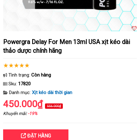
Powergra Delay For Men 13ml USA xịt kéo dài
thảo dược chính hãng
Tình trạng:
Còn hàng
Sku:
17820
Danh mục:
Xịt kéo dài thời gian
450.000₫
556.000₫
Khuyến mãi:
-19%
ĐẶT HÀNG