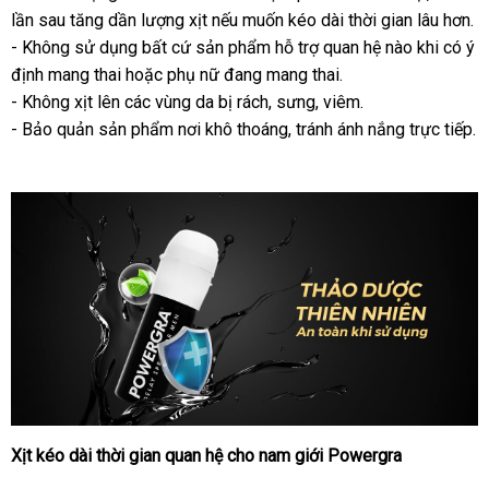
dược
lần sau tăng dần lượng xịt
bảng
nếu muốn kéo dài thời gian lâu hơn.
hành
dàng
vấn
Powergra
- Không sử dụng
nhập
bất cứ sản phẩm hỗ trợ quan hệ nào khi có ý
giá
Delay
định mang thai
đẹp
hoặc phụ nữ đang mang thai.
hàng
For
Men
- Không xịt lên
lấy
các vùng da bị rách
nhanh
, sưng
nhận
, viêm.
13ml
- Bảo quản sản phẩm nơi khô thoáng
hàng
nhất
chợ
, tránh ánh nắng trực tiếp.
hàng
-
USA
Xịt kéo dài thời gian quan hệ cho nam giới Powergra
Chai
xịt