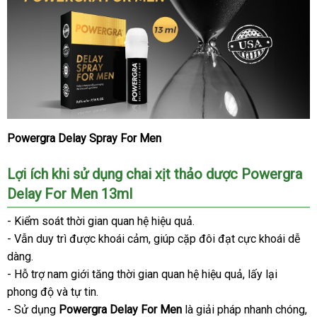
USA
Powergra Delay Spray For Men
Chai
xịt
lâu
Lợi ích khi sử dụng chai xịt thảo dược Powergra
ra
Delay For Men 13ml
thảo
dược
- Kiểm soát thời gian quan hệ hiệu quả.
Powergra
- Vẫn duy trì
cung
được khoái cảm
nhập
, giúp cặp đôi đạt cực khoái dễ
Delay
dàng.
cấp
hàng
For
- Hỗ trợ nam giới tăng thời gian quan hệ hiệu quả
thương
, lấy lại
Men
phong độ
thanh
và tự tin.
hiệu
13ml
- Sử dụng
lý
Powergra Delay For Men
là giải pháp nhanh chóng
tậ
,
-