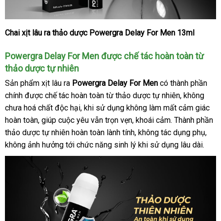
Chai xịt lâu ra thảo dược Powergra Delay For Men 13ml
Chai
xịt
Powergra Delay For Men
an
được chế tác hoàn toàn từ
lâu
ra
thảo dược tự nhiên
toàn
thảo
Sản phẩm xịt lâu ra
Powergra Delay For Men
có thành phần
dược
chính
thảo
được chế tác hoàn toàn từ thảo dược tự nhiên
khuyến
, không
Powergra
chưa hoá chất độc hại
luận
đổi
, khi sử dụng không làm mất cảm giác
mãi
Delay
hoàn toàn
chợ
, giúp cuộc yêu
trả
mới
vẫn trọn vẹn
hướng
, khoái cảm
shopee
. Thành phần
For
Men
thảo dược tự nhiên hoàn toàn lành tính
nhất
dẫn
mua
, không tác dụng phụ
hàn
,
13ml
không ảnh hưởng tới chức năng sinh lý khi sử dụng lâu dài.
hàng
Hiệu
-
USA