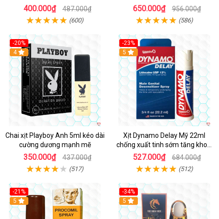
Tây Nguyên
hiệu quả
400.000₫
650.000₫
487.000₫
956.000₫
(600)
(586)
-20%
-23%
Hot
4
5
Chai xịt Playboy Anh 5ml kéo dài
Xịt Dynamo Delay Mỹ 22ml
cường dương mạnh mẽ
chống xuất tinh sớm tăng khoái
cảm
350.000₫
527.000₫
437.000₫
684.000₫
(517)
(512)
-21%
-34%
5
5