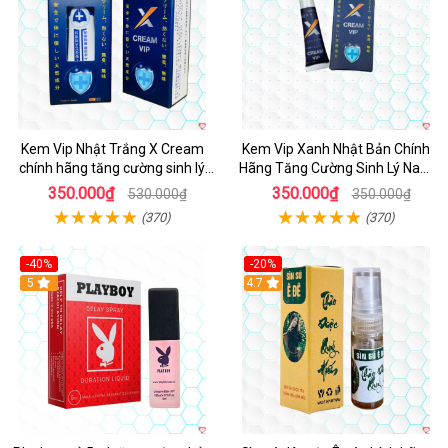
Kem Vip Nhật Trắng X Cream
Kem Vip Xanh Nhật Bản Chính
chính hãng tăng cường sinh lý
Hãng Tăng Cường Sinh Lý Nam
nam kéo dài
Bền Lâu
350.000₫
350.000₫
530.000₫
350.000₫
(370)
(370)
-40%
-20%
5
4.7