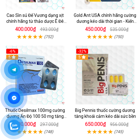
Cao Sìn sú Đế Vương dạng xịt
Gold Ant USA chính hãng cường
chính hãng từ thảo dược Ê Đê
dương kéo dài thời gian - Kiến
Việt Nam
Vàng Đen Tây Tạng
400.000₫
450.000₫
493.000₫
535.000₫
(752)
(750)
-6%
-32%
5
5
Thuốc Desilmax 100mg cường
Big Pennis thuốc cường dương
dương Ấn Độ 100 50 mg tăng
tăng khoái cảm kéo dài sức bền
sinh lý tốt nhất
280.000₫
650.000₫
297.000₫
956.000₫
(748)
(745)