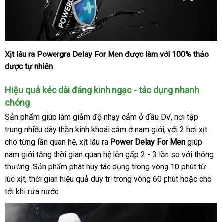
Xịt lâu ra Powergra Delay For Men
Pháp
được làm
địa
với 100% thảo
Chai
dược tự nhiên
xịt
chỉ
lâu
ra
Hiệu quả kéo dài đáng kinh ngạc - tác dụng nhanh
thảo
chóng
dược
Sản phẩm giúp làm giảm độ nhạy cảm ở đầu DV
xuất
, nơi tập
Powergra
trung nhiều dây thần kinh khoái cảm ở nam giới
giá
,
to
với 2 hơi xịt
xứ
Delay
cho từng lần quan hệ
shopee
, xịt lâu ra
Power Delay For Men
rẻ
giúp
For
Men
nam giới tăng thời gian quan hệ lên gấp 2 - 3 lần so
địa
với thông
13ml
thường
cửa
. Sản phẩm phát huy tác dụng trong vòng 10 phút từ
chỉ
-
lúc xịt
nhập
, thời gian hiệu quả duy trì trong vòng 60 phút
hàng
Mỹ
hoặc cho
USA
tới khi rửa nước.
hàng