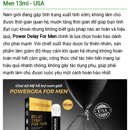
Men 13ml - USA
Nam giới đang gặp tình trạng xuất tinh sớm
giá
, không làm chủ
bình
được thời gian quan hệ
Hàn
, muốn tăng thời gian
rẻ
đã
để giúp bạn tình
luận
đạt cực khoái
sử
nhưng không biết giải pháp nào an toàn
Quốc
qua
bền
và hiệu
quả
giá
,
Power Delay For Men
dụng
chính là lựa chọn hoàn hảo dành
sử
cho phái mạnh
rẻ
quà
. Với chiết xuất thảo dược từ thiên nhiên
dụng
giá
, sản
phẩm làm giảm độ nhạy cảm khi quan hệ
tặng
shopee
nhưng không hoàn
rẻ
toàn mất hết cảm giác
nơi
, công thức chế tác tiên tiến mang lại
hiệu quả nhanh chóng
lấy
, không gây tác dụng phụ
bán
chiết
, giúp phái
mạnh làm chủ
phân
được cuộc yêu một cách hoàn hảo nhất.
hàng
khấu
phối