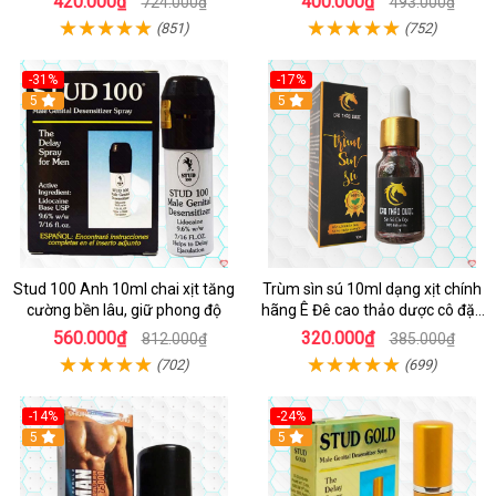
420.000₫
400.000₫
724.000₫
493.000₫
(851)
(752)
-31%
-17%
5
5
Stud 100 Anh 10ml chai xịt tăng
Trùm sìn sú 10ml dạng xịt chính
cường bền lâu, giữ phong độ
hãng Ê Đê cao thảo dược cô đặc
hiệu quả nhất
560.000₫
320.000₫
812.000₫
385.000₫
(702)
(699)
-14%
-24%
5
5