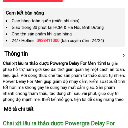
Cam kết bán hàng
Giao hàng toàn quốc (miễn phí ship)
Giao trong 30 phút tại HCM & Hà Nội, Bình Dương
Che tên sản phẩm khi giao hàng
24/7 Hotline:
0938411000
(bán xuyên đêm 24/24)
Thông tin
Chai xịt lâu ra thảo dược Powergra Delay For Men 13ml
là giải
pháp hỗ trợ nam giới kéo dài thời gian quan hệ một cách an toàn
đ
,
hiệu quả
giảm
. Với công thức chế tác sản phẩm từ thảo dược tự nhiên
gi
m
,
Power Delay For Men giúp giảm độ nhạy cảm
giá
xuất
, kiểm soát xuất tinh
ph
tốt hơn mà không gây tê cứng hay mất cảm giác
xứ
link
. Sản phẩm
nhanh chóng thẩm thấu
bỏ
, tác dụng chỉ sau vài phút
web
lắp
, giúp duy trì
phong độ mạnh mẽ
nhập
, thiết kế nhỏ gọn
sỉ
giá
, tiện lợi dễ dàng mang theo.
đặt
hàng
bán
Mô tả chi tiết
Chai xịt lâu ra thảo dược Powergra Delay For