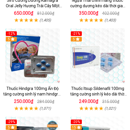
Siro Cường Dương Kamagra
Ngựa Thái chính hãng thuốc
Oral Jelly Hương Trái Cây Một
cường dương kéo dài thời gian
Hộp 7 Gói 100g
cho Nam hộp 10 viên
650.000₫
350.000₫
812.000₫
402.000₫
(1,405)
(1,403)
-12%
-21%
5
5
Thuốc Hindgra 100mg Ấn Độ
Thuốc Itsup Sildenafil 100mg
tăng cường sinh lý nam hindgra-
tăng cường sinh lý kéo dài thời
100 chống xts cương dương
gian cho nam
250.000₫
249.000₫
284.000₫
315.000₫
(1,071)
(1,021)
-29%
-20%
Hot
5
15