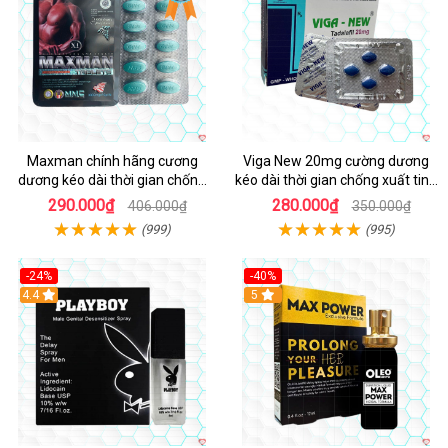
Maxman chính hãng cương
Viga New 20mg cường dương
dương kéo dài thời gian chống
kéo dài thời gian chống xuất tinh
xuất tinh sớm hộp 10 viên
hộp 4 viên
290.000₫
280.000₫
406.000₫
350.000₫
(999)
(995)
-24%
-40%
Hot
4.4
5