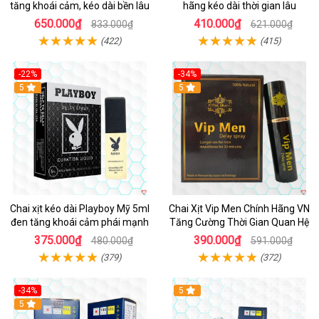
tăng khoái cảm, kéo dài bền lâu
hãng kéo dài thời gian lâu
650.000₫
410.000₫
833.000₫
621.000₫
(422)
(415)
-22%
-34%
5
5
Chai xịt kéo dài Playboy Mỹ 5ml
Chai Xịt Vip Men Chính Hãng VN
đen tăng khoái cảm phái mạnh
Tăng Cường Thời Gian Quan Hệ
375.000₫
390.000₫
480.000₫
591.000₫
(379)
(372)
-34%
5
5