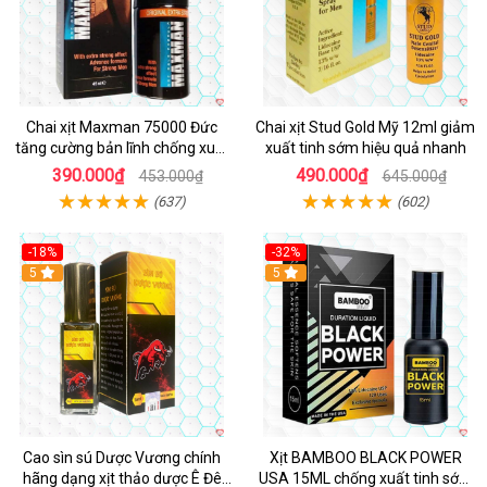
Chai xịt Maxman 75000 Đức
Chai xịt Stud Gold Mỹ 12ml giảm
tăng cường bản lĩnh chống xuất
xuất tinh sớm hiệu quả nhanh
tinh sớm
390.000₫
490.000₫
453.000₫
645.000₫
(637)
(602)
-18%
-32%
5
5
Cao sìn sú Dược Vương chính
Xịt BAMBOO BLACK POWER
hãng dạng xịt thảo dược Ê Đê
USA 15ML chống xuất tinh sớm