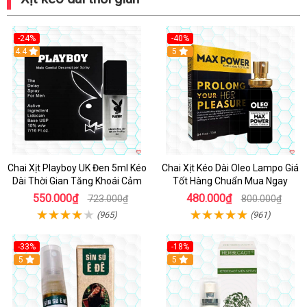
-24%
-40%
Hot
4.4
5
Chai Xịt Playboy UK Đen 5ml Kéo
Chai Xịt Kéo Dài Oleo Lampo Giá
Dài Thời Gian Tăng Khoái Cảm
Tốt Hàng Chuẩn Mua Ngay
550.000₫
480.000₫
723.000₫
800.000₫
(965)
(961)
-33%
-18%
5
5