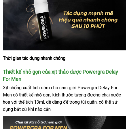
Thời gian tác dụng nhanh chóng
Chai
xịt
Thiết kế nhỏ gọn
Hàn
của xịt thảo dược Powergra Delay
lâu
ra
For Men
Quốc
thảo
Xịt chống xuất tinh sớm cho nam giới Powergra Delay For
dược
Men có thiết kế nhỏ gọn
chợ
, kích thước tương đương chai nước
Powergra
hoa
sử
với thể tích 13ml
hỗ
, dễ dàng
giá
để trong túi quần
shopee
,
nước
có thể sử
Delay
dụng
dụng
địa
bất cứ khi nào cần.
trợ
bán
ngoài
For
Men
chỉ
lẻ
13ml
-