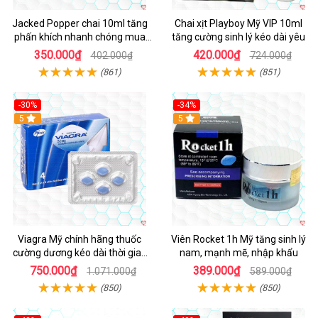
Jacked Popper chai 10ml tăng
Chai xịt Playboy Mỹ VIP 10ml
phấn khích nhanh chóng mua
tăng cường sinh lý kéo dài yêu
ngay
350.000₫
420.000₫
402.000₫
724.000₫
(861)
(851)
-30%
-34%
5
5
Viagra Mỹ chính hãng thuốc
Viên Rocket 1h Mỹ tăng sinh lý
cường dương kéo dài thời gian
nam, mạnh mẽ, nhập khẩu
cho Nam nhập khẩu chính ngạch
750.000₫
389.000₫
1.071.000₫
589.000₫
(850)
(850)