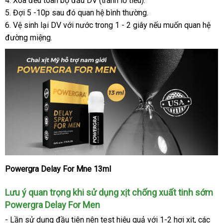
4
hành
Đài
. Xoa đều toàn bộ đầu DV (tránh lỗ tiểu).
Delay
5
Loan
khuyến
. Đợi 5 -10p
an
sau đó quan hệ bình thường.
For
Men
6
mãi
tham
. Vệ sinh lại DV
toàn
nhập
với nước trong 1 - 2 giây
xách
nếu muốn quan hệ
13ml
đường miệng.
khảo
hàng
tay
-
USA
Powergra Delay For Mne 13ml
Chai
xịt
Lưu ý quan trọng khi sử dụng xịt chống xuất tinh sớm
lâu
ra
Powergra Delay For Men
thảo
- Lần sử dụng đầu tiên nên test hiệu quả
bảo
với 1-2 hơi xịt
dễ
,
tư
các