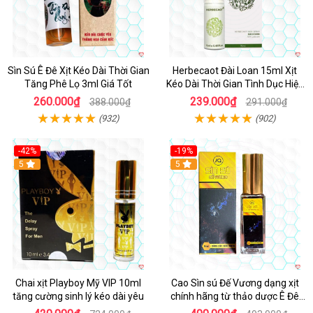
Sìn Sú Ê Đê Xịt Kéo Dài Thời Gian
Herbecaot Đài Loan 15ml Xịt
Tăng Phê Lọ 3ml Giá Tốt
Kéo Dài Thời Gian Tình Dục Hiệu
Quả
260.000₫
239.000₫
388.000₫
291.000₫
(932)
(902)
-42%
-19%
5
5
Chai xịt Playboy Mỹ VIP 10ml
Cao Sìn sú Đế Vương dạng xịt
tăng cường sinh lý kéo dài yêu
chính hãng từ thảo dược Ê Đê
Việt Nam