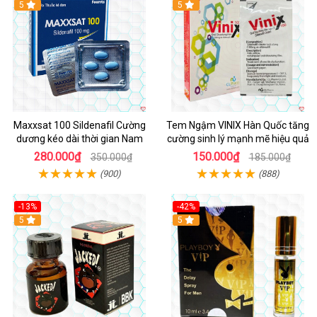
5
5
Maxxsat 100 Sildenafil Cường
Tem Ngậm VINIX Hàn Quốc tăng
dương kéo dài thời gian Nam
cường sinh lý mạnh mẽ hiệu quả
280.000₫
150.000₫
350.000₫
185.000₫
(900)
(888)
-13%
-42%
5
5