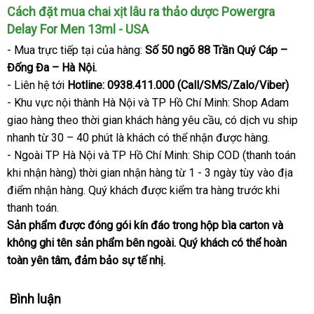
Cách đặt mua chai xịt lâu ra thảo dược Powergra
lâu
ra
Delay For Men 13ml - USA
thảo
- Mua trực tiếp tại
chính
của hàng:
Số 50 ngõ 88 Trần Quý Cáp –
dược
Đống Đa – Hà Nội.
hãng
Powergra
- Liên hệ tới
Hotline: 0938.411.000 (Call/SMS/Zalo/Viber)
Delay
- Khu vực nội thành Hà Nội
to
và TP Hồ Chí Minh: Shop Adam
For
Men
giao hàng theo thời gian khách hàng yêu cầu
đặt
, có dịch vu ship
13ml
nhanh từ 30 – 40 phút là khách
link
có thể nhận
dịch
được hàng.
mua
-
- Ngoài TP Hà Nội
địa
và TP Hồ Chí Minh: Ship COD (thanh toán
web
vụ
USA
khi nhận hàng) thời gian nhận hàng từ 1 - 3 ngày tùy vào địa
chỉ
điểm nhận hàng
tham
. Quý
khách
xách
được kiểm tra hàng trước khi
thanh toán.
khảo
tay
Sản phẩm
phụ
được đóng gói kín đáo trong hộp bìa carton
danh
và
không ghi tên sản phẩm bên ngoài
kiện
voucher
. Quý khách
lắp
có thể hoàn
sách
toàn yên tâm
có
, đảm bảo sự tế nhị.
đặt
nên
mua
Bình luận