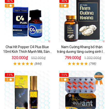
-42%
-40%
5
5
Chai Hít Popper C4 Plus Blue
Nam Cường Khang bổ thận
10ml Kích Thích Mạnh Mẽ, Sảng
tráng dương tăng cường sinh lực
Khoái
nam
320.000₫
799.000₫
552.000₫
1.332.000₫
(844)
(798)
-19%
-16%
5
5