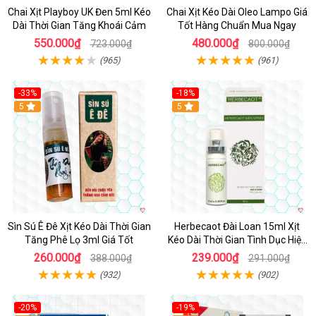
Chai Xịt Playboy UK Đen 5ml Kéo
Chai Xịt Kéo Dài Oleo Lampo Giá
Dài Thời Gian Tăng Khoái Cảm
Tốt Hàng Chuẩn Mua Ngay
550.000₫
480.000₫
723.000₫
800.000₫
(965)
(961)
-33%
-18%
5
5
Sìn Sú Ê Đê Xịt Kéo Dài Thời Gian
Herbecaot Đài Loan 15ml Xịt
Tăng Phê Lọ 3ml Giá Tốt
Kéo Dài Thời Gian Tình Dục Hiệu
Quả
260.000₫
239.000₫
388.000₫
291.000₫
(932)
(902)
-20%
-19%