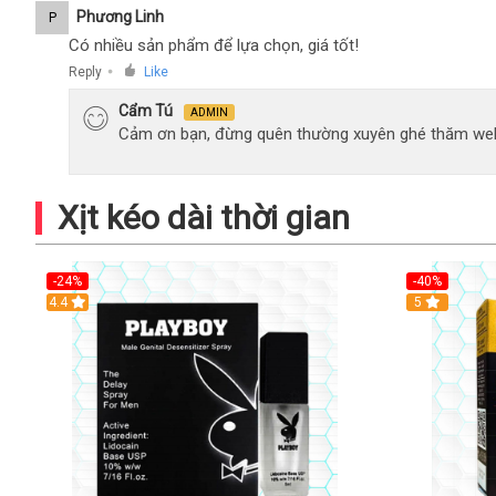
Phương Linh
P
Có nhiều sản phẩm để lựa chọn, giá tốt!
Reply
Like
●
Cẩm Tú
ADMIN
Cảm ơn bạn, đừng quên thường xuyên ghé thăm web
Xịt kéo dài thời gian
-24%
-40%
Hot
4.4
5