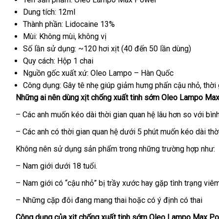
Dung tích: 12ml
Thành phần: Lidocaine 13%
Mùi: Không mùi
nhập
, không vị
Số lần sử dụng: ~120 hơi xịt (40 đến 50 lần dùng)
hàng
Quy cách: Hộp 1 chai
Nguồn gốc xuất xứ: Oleo Lampo – Hàn Quốc
Công dụng: Gây tê nhẹ giúp giảm hưng phấn cậu nhỏ
tại
, thờ
facebook
Những ai nên dùng xịt chống xuất tinh sớm Oleo Lampo Ma
nhà
– Các anh muốn kéo dài thời gian quan hệ lâu hơn so
miễn
với bìn
phí
– Các anh có thời gian quan hệ dưới 5 phút muốn kéo dài thời
Không nên sử dụng sản phẩm trong
so
những trường hợp như:
sánh
– Nam giới dưới 18 tuổi.
– Nam giới có “cậu nhỏ” bị trầy xước hay gặp tình trạng viê
–
nhanh
Những cặp đôi đang mang thai
nhập
hoặc có ý định có thai
nhất
khẩu
Công dụng
dễ
của xịt chống xuất tinh sớm Oleo Lampo Max P