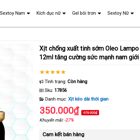
Sextoy Nam
Kích dục nữ
Gel bôi trơn
Sextoy Nữ
Xịt chống xuất tinh sớm Oleo Lampo Max Power
12ml tăng cường sức mạnh nam giới
Tình trạng:
Còn hàng
Sku:
17856
Danh mục:
Xịt kéo dài thời gian
350.000₫
479.000₫
Khuyến mãi:
-27%
Cam kết bán hàng