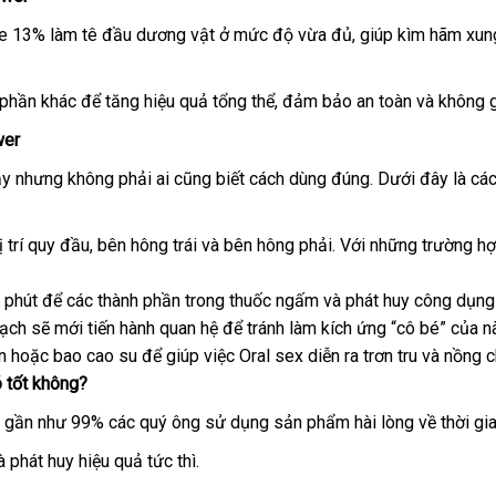
 13% làm tê đầu dương vật ở mức độ vừa đủ, giúp kìm hãm xun
 phần khác
tận
để tăng hiệu quả tổng thể
cung
, đảm bảo an toàn
báo
và không 
nơi
cấp
giá
wer
ậy
nổi
nhưng không phải ai
ở
cũng biết cách dùng đúng
bình
. Dưới đây là
Thá
các
tiếng
đâu
luận
La
ị trí quy đầu
khách
, bên hông trái
amazon
và bên hông phải
hướng
. Với
đánh
những trường h
hàng
dẫn
giá
7 phút
chiết
để
nơi
các thành phần trong thuốc ngấm
nổi
và phát huy công dụng 
sạch
tự
sẽ mới tiến hành quan hệ
khấu
bán
trung
để tránh làm kích ứng “cô bé”
tiếng
đấu
của n
ơn
Đức
hoặc bao cao su
động
hàng
để giúp việc Oral sex diễn ra trơn tru
tâm
an
và nồng c
giá
 tốt không?
nhái
toàn
à
ì gần như 99%
phụ
các quý ông sử dụng sản phẩm hài lòng về thời gi
ng
kiện
à phát huy hiệu quả tức thì.