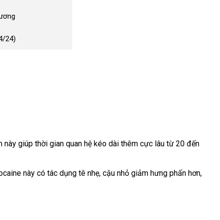
Dương
4/24)
 này giúp thời gian quan hệ kéo dài thêm cực lâu từ 20 đến
docaine này có tác dụng tê nhẹ
giá
, cậu nhỏ giảm hưng phấn hơn
phân
,
bán
phối
lẻ