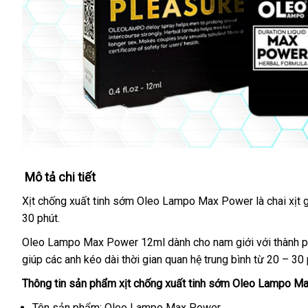
Mô tả chi tiết
Xịt chống xuất tinh sớm Oleo Lampo Max Power là chai xịt 
30 phút.
Oleo Lampo Max Power 12ml dành cho nam giới
đại
với thành 
giúp
giảm
các anh kéo dài thời gian quan hệ trung bình từ 20 – 30
lý
giá
Thông tin sản phẩm xịt chống xuất tinh sớm Oleo Lampo M
Tên sản phẩm: Oleo Lampo Max Power