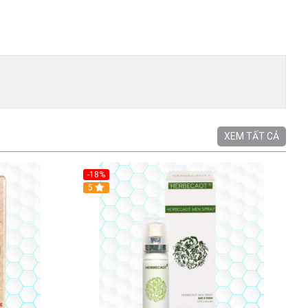
XEM TẤT CẢ
-18%
5