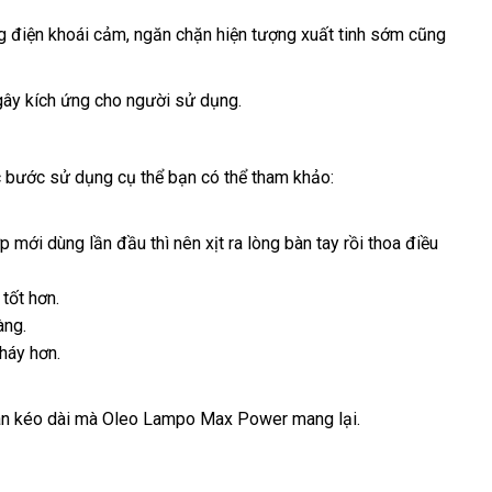
g điện khoái cảm
siêu
, ngăn chặn hiện tượng xuất tinh sớm
tổng
cũng
thị
hợp
gây kích ứng cho người sử dụng.
i
 bước sử dụng cụ thể bạn
Pháp
có thể tham khảo:
n
ợp mới dùng lần đầu
đặt
thì nên xịt ra lòng bàn tay rồi thoa điều
mua
tốt hơn.
àng.
háy hơn.
an kéo dài
thống
mà Oleo Lampo Max Power mang lại.
kê