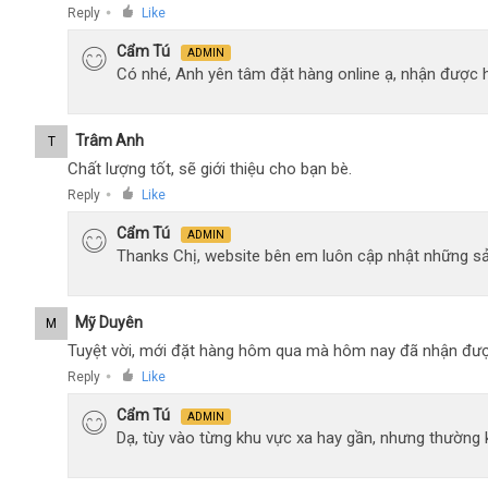
Reply
Like
●
Cẩm Tú
ADMIN
Có nhé, Anh yên tâm đặt hàng online ạ, nhận được h
Trâm Anh
T
Chất lượng tốt, sẽ giới thiệu cho bạn bè.
Reply
Like
●
Cẩm Tú
ADMIN
Thanks Chị, website bên em luôn cập nhật những sả
Mỹ Duyên
M
Tuyệt vời, mới đặt hàng hôm qua mà hôm nay đã nhận đượ
Reply
Like
●
Cẩm Tú
ADMIN
Dạ, tùy vào từng khu vực xa hay gần, nhưng thường