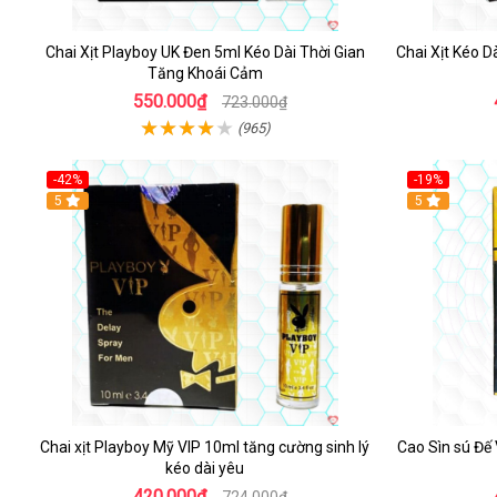
Chai Xịt Playboy UK Đen 5ml Kéo Dài Thời Gian
Chai Xịt Kéo 
Tăng Khoái Cảm
550.000₫
723.000₫
(965)
-42%
-19%
5
5
Chai xịt Playboy Mỹ VIP 10ml tăng cường sinh lý
Cao Sìn sú Đế
kéo dài yêu
420.000₫
724.000₫