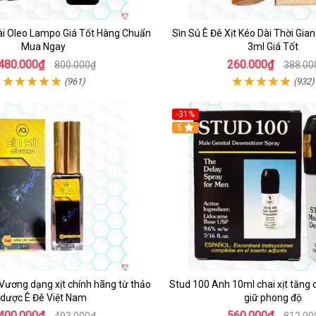
Dài Oleo Lampo Giá Tốt Hàng Chuẩn
Sìn Sú Ê Đê Xịt Kéo Dài Thời Gia
Mua Ngay
3ml Giá Tốt
480.000₫
260.000₫
800.000₫
388.00
(961)
(932)
-31%
5
 Vương dạng xịt chính hãng từ thảo
Stud 100 Anh 10ml chai xịt tăng 
dược Ê Đê Việt Nam
giữ phong độ
400.000₫
560.000₫
493.000₫
812.00