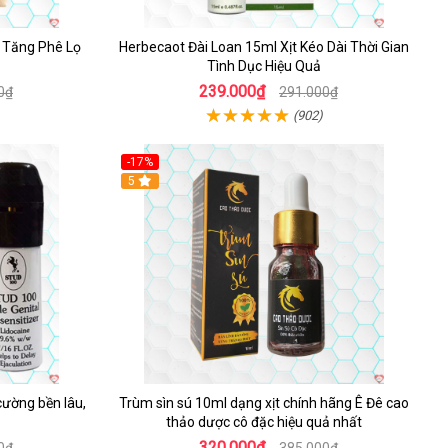
n Tăng Phê Lọ
Herbecaot Đài Loan 15ml Xịt Kéo Dài Thời Gian
Tình Dục Hiệu Quả
239.000₫
0₫
291.000₫
(902)
-17%
5
cường bền lâu,
Trùm sìn sú 10ml dạng xịt chính hãng Ê Đê cao
thảo dược cô đặc hiệu quả nhất
320.000₫
0₫
385.000₫