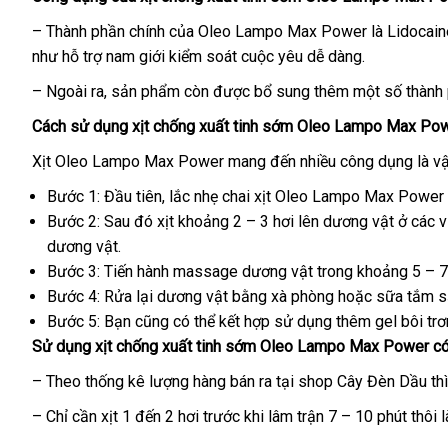
dàng
– Thành phần chính
Trung
của Oleo Lampo Max Power là Lidocaine
như hỗ trợ nam giới kiểm soát cuộc yêu dễ dàng.
Quốc
– Ngoài ra
rẻ
, sản phẩm còn
miễn
được bổ sung thêm một số thành
nhất
phí
Cách sử dụng xịt chống xuất tinh sớm Oleo Lampo Max Po
Xịt Oleo Lampo Max Power mang đến nhiều công dụng là v
Bước 1: Đầu tiên
Đức
, lắc nhẹ chai xịt Oleo Lampo Max Power
Bước 2: Sau đó xịt khoảng 2 – 3 hơi lên dương vật ở
Thái
các v
dương vật.
Lan
Bước 3: Tiến hành massage dương vật trong khoảng 5 – 
Bước 4: Rửa lại dương vật bằng xà phòng
online
hoặc sữa tắm 
Bước 5: Bạn
nước
cũng
giá
có thể kết hợp sử dụng thêm gel bôi tr
Sử dụng xịt chống xuất tinh sớm Oleo Lampo Max Power có
ngoài
rẻ
– Theo thống kê lượng hàng bán ra tại shop Cây Đèn Dầu
qu
th
tặ
– Chỉ cần xịt 1 đến 2 hơi trước khi lâm trận 7 – 10 phút thôi l