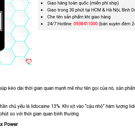
Giao hàng toàn quốc (miễn phí ship)
Giao trong 30 phút tại HCM & Hà Nội, Bình 
Che tên sản phẩm khi giao hàng
24/7 Hotline:
0938411000
(bán xuyên đêm 2
giúp kéo dài thời gian quan mạnh mẽ như tên gọi
nước
của nó
Úc
, sản phẩm
ngoài
phần chủ yếu là lidocaine 13%
giá
.
ăn
Khi xịt vào “cậu nhỏ” hàm lượng li
 phút so
tổng
với thời gian quan bình thường.
rẻ
trộm
hợp
ax Power