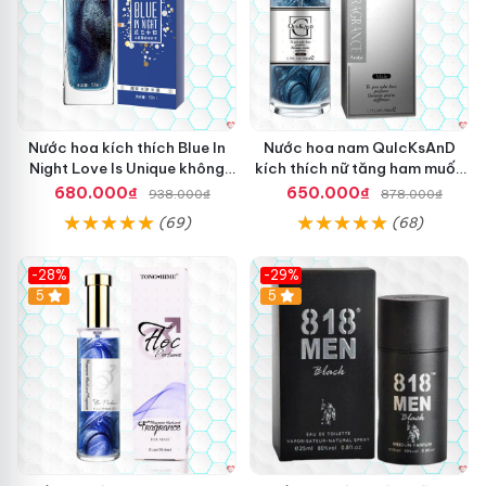
Nước hoa kích thích Blue In
Nước hoa nam QuIcKsAnD
Night Love Is Unique không
kích thích nữ tăng ham muốn
mùi cao cấp 50ml
đỉnh cao
680.000₫
650.000₫
938.000₫
878.000₫
(69)
(68)
-28%
-29%
5
5