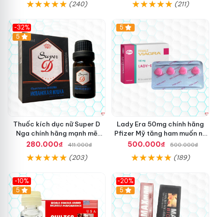
(240)
(211)
-32%
5
5
Thuốc kích dục nữ Super D
Lady Era 50mg chính hãng
Nga chính hãng mạnh mẽ
Pfizer Mỹ tăng ham muốn nữ
tăng khoái cảm
nhanh chóng
280.000₫
500.000₫
411.000₫
500.000₫
(203)
(189)
-10%
-20%
5
5