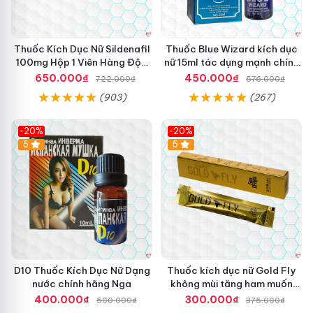
Thuốc Kích Dục Nữ Sildenafil
Thuốc Blue Wizard kích dục
100mg Hộp 1 Viên Hàng Độc
nữ 15ml tác dụng mạnh chính
Quyền
hãng
650.000₫
450.000₫
722.000₫
576.000₫
(903)
(267)
-20%
-20%
5
5
D10 Thuốc Kích Dục Nữ Dạng
Thuốc kích dục nữ Gold Fly
nước chính hãng Nga
không mùi tăng ham muốn
kích thích
400.000₫
300.000₫
500.000₫
375.000₫