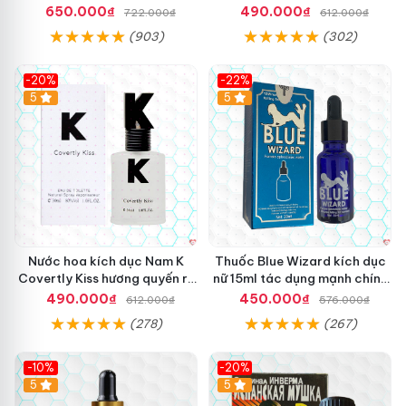
Quyền
phấn mạnh mẽ
650.000₫
490.000₫
722.000₫
612.000₫
(903)
(302)
-20%
-22%
5
5
Nước hoa kích dục Nam K
Thuốc Blue Wizard kích dục
Covertly Kiss hương quyến rũ
nữ 15ml tác dụng mạnh chính
nhập khẩu chính hãng
hãng
490.000₫
450.000₫
612.000₫
576.000₫
(278)
(267)
-10%
-20%
5
5