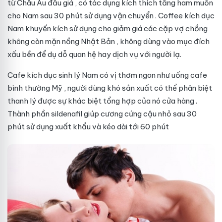
từ Châu Âu
đấu giá
, có tác dụng kích thích tăng ham muốn
cho Nam sau 30 phút sử dụng
vận chuyển
. Coffee kích dục
Nam khuyến kích sử dụng cho
giảm giá
các cặp vợ chồng
không còn mặn nồng
Nhật Bản
, không dùng vào mục đích
xấu
bền
để dụ dỗ quan hệ hay
dịch vụ
với người lạ.
Cafe kích dục sinh lý Nam có vị thơm ngon như uống cafe
bình thường
Mỹ
, người dùng khó
sản xuất
có thể phân biệt
thanh lý
được sự khác biệt
tổng hợp
của nó
cửa hàng
.
Thành phần sildenafil giúp cương cứng cậu nhỏ sau 30
phút sử dụng
xuất khẩu
và kéo dài tới 60 phút