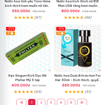
Nước hoa tình yêu Tono Hime
Nước hoa kích thích nữ 818
kích thích ham muốn nữ tăng
Men USA tăng ham muốn
hấp dẫn
mạnh gợi cảm
550.000₫
800.000₫
763.000₫
1.126.000₫
(67)
(66)
-33%
-13%
5
Hot
5
Kẹo Singum Kích Dục Nữ
Nước hoa Duai Attraction For
Philter Mỹ 5 tép
Her 30ml - Kích thích, quyến
rũ bạn gái
400.000₫
650.000₫
597.000₫
747.000₫
(53)
(51)
1
2
3
4
5