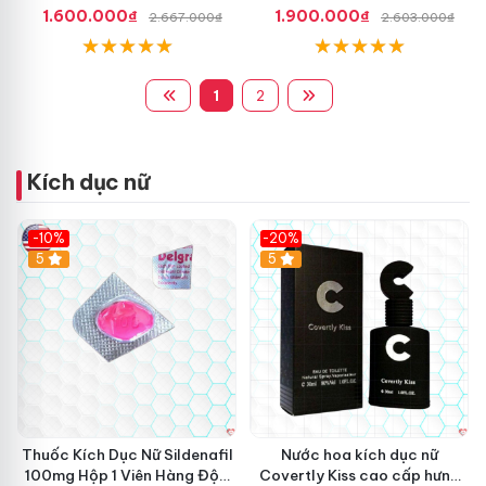
1.600.000₫
1.900.000₫
2.667.000₫
2.603.000₫
1
2
Kích dục nữ
-10%
-20%
5
5
Thuốc Kích Dục Nữ Sildenafil
Nước hoa kích dục nữ
100mg Hộp 1 Viên Hàng Độc
Covertly Kiss cao cấp hưng