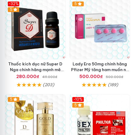
-32%
5
5
Thuốc kích dục nữ Super D
Lady Era 50mg chính hãng
Nga chính hãng mạnh mẽ
Pfizer Mỹ tăng ham muốn nữ
tăng khoái cảm
nhanh chóng
280.000₫
500.000₫
411.000₫
500.000₫
(203)
(189)
5
-10%
5