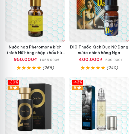
Nước hoa Pheromone kích
D10 Thuốc Kích Dục Nữ Dạng
thích Nữ hàng nhập khẩu hút
nước chính hãng Nga
đam mê 10ml
950.000₫
400.000₫
1.055.000₫
500.000₫
(265)
(240)
-30%
-43%
5
5