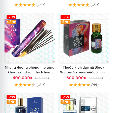
(163)
(150)
-20%
-13%
4.5
5
Nhang Hương phòng the tăng
Thuốc kích dục nữ Black
khoái cảm kích thích ham
Widow German nước không
muốn an toàn
mùi hiệu quả giá tốt
600.000₫
600.000₫
750.000₫
689.000₫
(130)
(85)
-28%
-26%
5
5