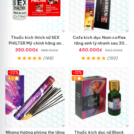
Thuốc kích thích nữ SEX
Cafe kích dục Nam coffee
PHILTER Mỹ chính hãng an
tăng sinh lý nhanh sau 30
toàn hiệu quả
phút hiệu quả
350.000₫
450.000₫
388.000₫
562.000₫
(168)
(150)
-20%
-13%
4.5
5
Nhang Hương phòng the tăng
Thuốc kích dục nữ Black