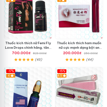
Thuốc kích thích nữ Femi Fly
Thuốc kích thích ham muốn
Love Drops chính hãng, tăng
nữ cực mạnh dạng bột an
khoái cảm nhanh
toàn hiệu quả
700.000₫
200.000₫
823.000₫
250.000₫
(45)
(44)
-17%
-15%
4
4.5