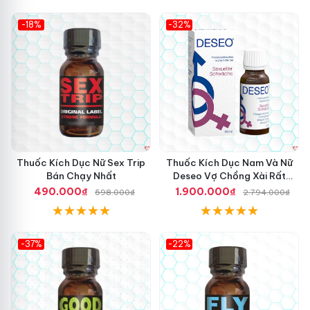
-18%
-32%
Thuốc Kích Dục Nữ Sex Trip
Thuốc Kích Dục Nam Và Nữ
Bán Chạy Nhất
Deseo Vợ Chồng Xài Rất
Nhiều
490.000₫
1.900.000₫
598.000₫
2.794.000₫
-37%
-22%