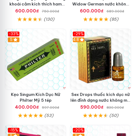
khoái cảm kích thích ham
Widow German nước không
muốn an toàn
mùi hiệu quả giá tốt
600.000₫
600.000₫
750.000₫
689.000₫
(130)
(85)
-33%
-29%
5
4.8
Kẹo Singum Kích Dục Nữ
Sex Drops thuốc kích dục nữ
Philter Mỹ 5 tép
lên đỉnh dạng nước không mùi
cực mạnh
400.000₫
590.000₫
597.000₫
830.000₫
(53)
(50)
-15%
-20%
5
5