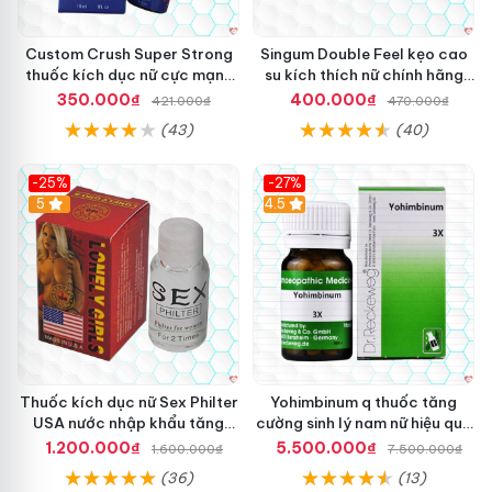
Custom Crush Super Strong
Singum Double Feel kẹo cao
thuốc kích dục nữ cực mạnh
su kích thích nữ chính hãng
dạng nước chính hãng Mỹ
Mỹ hấp dẫn
350.000₫
400.000₫
421.000₫
470.000₫
(43)
(40)
-25%
-27%
5
4.5
Thuốc kích dục nữ Sex Philter
Yohimbinum q thuốc tăng
USA nước nhập khẩu tăng
cường sinh lý nam nữ hiệu quả
khoái cảm
20g
1.200.000₫
5.500.000₫
1.600.000₫
7.500.000₫
(36)
(13)