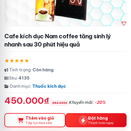
Cafe kích dục Nam coffee tăng sinh lý
nhanh sau 30 phút hiệu quả
Tình trạng:
Còn hàng
Sku:
4135
Danh mục:
Thuốc kích dục
450.000₫
Khuyến mãi:
-20%
562.000₫
Thêm vào giỏ
Đặt hàng
Tiếp tục mua sắm
Thanh toán ngay