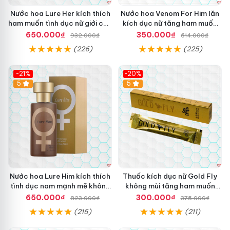
Nước hoa Lure Her kích thích
Nước hoa Venom For Him lăn
ham muốn tình dục nữ giới cực
kích dục nữ tăng ham muốn
mạnh không mùi
nhanh
650.000₫
350.000₫
932.000₫
614.000₫
(226)
(225)
-21%
-20%
5
5
Nước hoa Lure Him kích thích
Thuốc kích dục nữ Gold Fly
tình dục nam mạnh mẽ không
không mùi tăng ham muốn
mùi cao cấp
kích thích
650.000₫
300.000₫
823.000₫
375.000₫
(215)
(211)