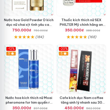
Nước hoa Gold Powder D kích
Thuốc kích thích nữ SEX
dục nữ chai xịt tình yêu cao
PHILTER Mỹ chính hãng an
cấp chính hãng
toàn hiệu quả
750.000₫
350.000₫
750.000₫
388.000₫
(184)
(168)
-12%
-20%
5
5
Nước hoa kích thích nữ Moai
Cafe kích dục Nam coffee
pheromone for him quyến rũ
tăng sinh lý nhanh sau 30
tăng ham muốn an toàn
phút hiệu quả
350.000₫
450.000₫
397.000₫
562.000₫