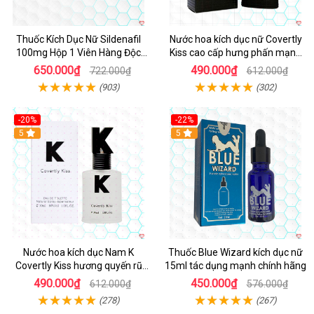
Thuốc Kích Dục Nữ Sildenafil
Nước hoa kích dục nữ Covertly
100mg Hộp 1 Viên Hàng Độc
Kiss cao cấp hưng phấn mạnh
Quyền
mẽ
650.000₫
490.000₫
722.000₫
612.000₫
(903)
(302)
-20%
-22%
5
5
Nước hoa kích dục Nam K
Thuốc Blue Wizard kích dục nữ
Covertly Kiss hương quyến rũ
15ml tác dụng mạnh chính hãng
nhập khẩu chính hãng
490.000₫
450.000₫
612.000₫
576.000₫
(278)
(267)