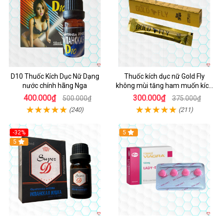
D10 Thuốc Kích Dục Nữ Dạng
Thuốc kích dục nữ Gold Fly
nước chính hãng Nga
không mùi tăng ham muốn kích
thích
400.000₫
300.000₫
500.000₫
375.000₫
(240)
(211)
-32%
5
5