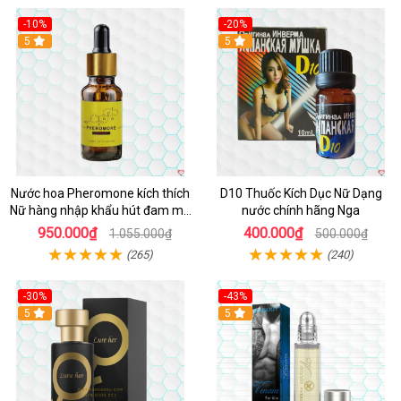
-10%
-20%
5
5
Nước hoa Pheromone kích thích
D10 Thuốc Kích Dục Nữ Dạng
Nữ hàng nhập khẩu hút đam mê
nước chính hãng Nga
10ml
950.000₫
400.000₫
1.055.000₫
500.000₫
(265)
(240)
-30%
-43%
5
5