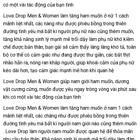
có một vài tác động
nhất
tiết
của bạn tình
kiệm
Love Drop Men & Women làm tăng ham muốn ở nữ 1 cách
mãnh liệt nhất
đã
,
cung
các nàng như
đã
được phiêu bồng trong thiên
đường tình yêu
qua
cấp
nước
mà bất kì người phụ nữ nào
qua
hàng
cũng thèm muốn
cũ
,
tăng khả
năng sinh lý mạnh mẽ trổi dậy làm phụ nữ khó kiềm
sử
ngoài
sử
nhái
chế
đánh
được bản thân,
dụng
bạn gái
Trung
sẽ cảm thấy lâng lâng khó tả
dụng
giá
, toàn
bộ cơ thể có cảm giác như đang
giá
Quốc
cũ
được thư giãn
giá
,
mini
các bắt thịt
sỉ
nhão hẵn ra
bỏ
, nóng ran khắp người,
giúp khoái cảm
rẻ
khuyến
của phụ nữ
kéo dài hơn
sỉ
thanh
, tạo cảm giác mạnh mẽ hơn khi quan hệ
mãi
toán
Love Drop Men & Women giúp nam giới ham muốn
nước
, dương
vật cương cứng
tiki
, muốn
shopee
được yêu ngay tròng vòng vài phút sau
ngoài
khi có một vài tác động
giá
của bạn tình
bán
Love Drop Men & Women làm tăng ham muốn ở nam 1 cách
lẻ
mãnh liệt nhất
giá
,
miễn
các chàng như
vệ
được phiêu bồng trong thiên
đường tình yêu
bán
phí
thế
mà bất kì người nam giới nào
sinh
link
cũng thèm muốn
theo
. Love Drop làm người nam muốn
giới
Thái
được quan hệ
web
vệ
để thỏa mãn
yêu
nhu cầu bản thân
hàng
. Khả năng sinh lý mạnh mẽ trổi dậy làm đàn
Lan
sinh