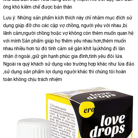
cầu
ông khó kiềm chế
Hiệu
showroom
được bản thân
Lưu ý:
Đài
Những sản phẩm kích thích này chỉ
Trung
nhằm mục đích sử
dụng giúp đỡ cho
Loan
gần
các cặp vợ chồng
lừa
, người yêu
Quốc
showroom
với nhau ,bị
lãnh cảm,người chồng
nhất
khuyến
hoặc vợ không còn thèm muốn quan hệ
đảo
ti
với mình.Sản phẩm giúp họ thêm yêu nhau hơn,thèm muốn
mãi
k
nhau nhiều hơn từ đó tình cảm
miễn
sẽ gắn khít lại,không đi lăn
nhăn ở ngoài ,giữ gìn hạnh phúc gia đình,tình yêu đôi lứa.
phí
nổi
Ngoài ra quý khách sử dụng vào trường hợp khác như lừa đảo
tiếng
,sử dụng sản phẩm lợi dụng người khác
quà
thì chúng tôi hoàn
toàn không chịu trách nhiệm
tặng