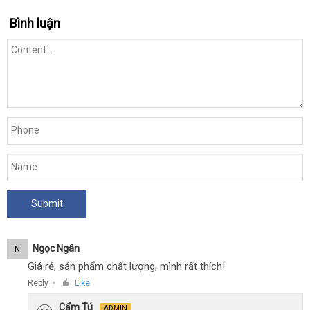
Thuốc
Bình luận
Kích
Dục
Nam
Và
Nữ
Love
Drop
Ngọc Ngân
N
Giá rẻ, sản phẩm chất lượng, mình rất thích!
Reply
Like
●
Cẩm Tú
ADMIN