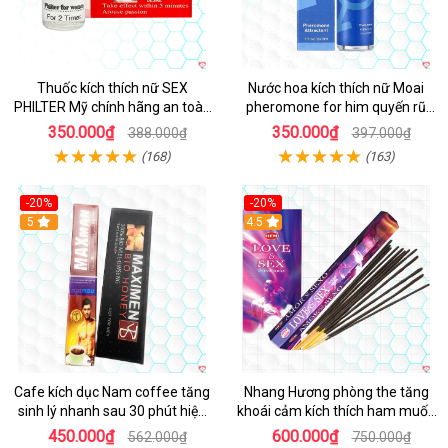
Thuốc kích thích nữ SEX
Nước hoa kích thích nữ Moai
PHILTER Mỹ chính hãng an toàn
pheromone for him quyến rũ
hiệu quả
tăng ham muốn an toàn
350.000₫
350.000₫
388.000₫
397.000₫
(168)
(163)
-20%
-20%
5
4.5
Cafe kích dục Nam coffee tăng
Nhang Hương phòng the tăng
sinh lý nhanh sau 30 phút hiệu
khoái cảm kích thích ham muốn
quả
an toàn
450.000₫
600.000₫
562.000₫
750.000₫