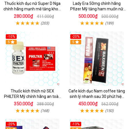
Thuốc kích dục nữ Super D Nga
Lady Era 50mg chính hãng
chính hãng mạnh mẽ tăng khoái
Pfizer Mỹ tăng ham muốn nữ
cảm
nhanh chóng
280.000₫
500.000₫
411.000₫
500.000₫
(203)
(189)
-10%
-20%
5
5
Thuốc kích thích nữ SEX
Cafe kích dục Nam coffee tăng
PHILTER Mỹ chính hãng an toàn
sinh lý nhanh sau 30 phút hiệu
hiệu quả
quả
350.000₫
450.000₫
388.000₫
562.000₫
(168)
(150)
-20%
-13%