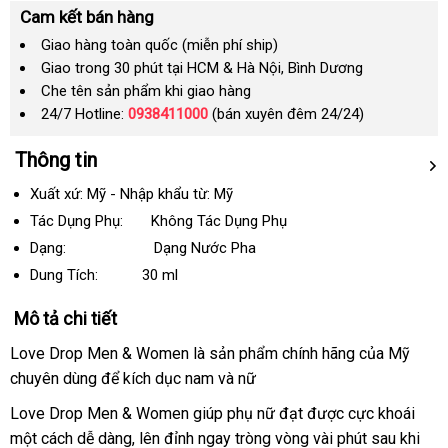
Cam kết bán hàng
Giao hàng toàn quốc (miễn phí ship)
Giao trong 30 phút tại HCM & Hà Nội, Bình Dương
Che tên sản phẩm khi giao hàng
24/7 Hotline:
0938411000
(bán xuyên đêm 24/24)
Thông tin
Xuất xứ: Mỹ - Nhập khẩu từ: Mỹ
Tác Dụng Phụ: Không Tác Dụng Phụ
Dạng: Dạng Nước Pha
Dung Tích:
30 ml
Mô tả chi tiết
Love Drop Men & Women là sản phẩm chính hãng
nước
của Mỹ
chuyên dùng
mới
để kích dục nam
ăn
và nữ
ngoài
nhất
trộm
Love Drop Men & Women giúp phụ nữ đạt
mới
được cực khoái
một cách dễ dàng
mới
, lên đỉnh ngay tròng vòng vài phút sau khi
nhất