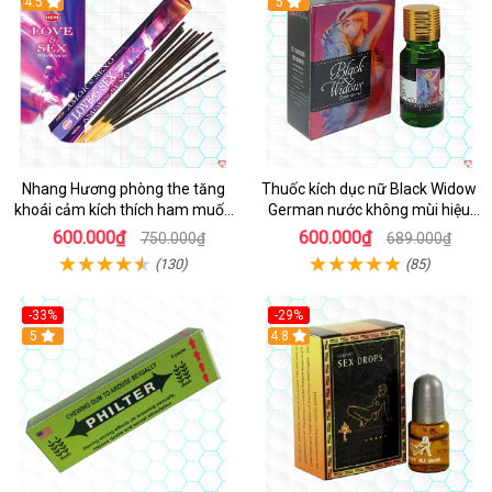
4.5
5
Nhang Hương phòng the tăng
Thuốc kích dục nữ Black Widow
khoái cảm kích thích ham muốn
German nước không mùi hiệu
an toàn
quả giá tốt
600.000₫
600.000₫
750.000₫
689.000₫
(130)
(85)
-33%
-29%
5
4.8