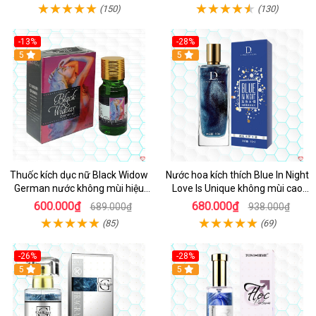
(150)
(130)
-13%
-28%
5
5
Thuốc kích dục nữ Black Widow
Nước hoa kích thích Blue In Night
German nước không mùi hiệu
Love Is Unique không mùi cao
quả giá tốt
cấp 50ml
600.000₫
680.000₫
689.000₫
938.000₫
(85)
(69)
-26%
-28%
5
5