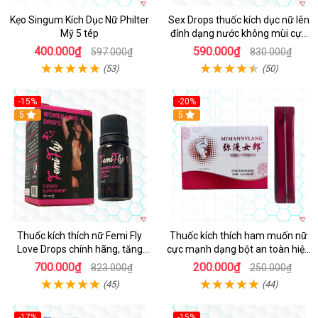
Kẹo Singum Kích Dục Nữ Philter
Sex Drops thuốc kích dục nữ lên
Mỹ 5 tép
đỉnh dạng nước không mùi cực
mạnh
400.000₫
590.000₫
597.000₫
830.000₫
(53)
(50)
-15%
-20%
5
5
Thuốc kích thích nữ Femi Fly
Thuốc kích thích ham muốn nữ
Love Drops chính hãng, tăng
cực mạnh dạng bột an toàn hiệu
khoái cảm nhanh
quả
700.000₫
200.000₫
823.000₫
250.000₫
(45)
(44)
-17%
-15%