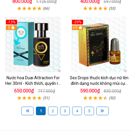
800.000₫
400.000₫
1.126.000₫
597.000₫
(66)
(53)
-13%
-29%
Hot
5
4.8
Nước hoa Duai Attraction For
Sex Drops thuốc kích dục nữ lên
Her 30ml - Kích thích, quyến rũ
đỉnh dạng nước không mùi cực
bạn gái
mạnh
650.000₫
590.000₫
747.000₫
830.000₫
(51)
(50)
1
2
3
4
5