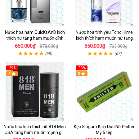
Nước hoa nam QuIcKsAnD kích
Nước hoa tình yêu Tono Hime
thích nữ tăng ham muốn đỉnh
kích thích ham muốn nữ tăng
cao
hấp dẫn
650.000₫
550.000₫
878.000₫
763.000₫
(68)
(67)
-29%
-33%
5
5
Nước hoa kích thích nữ 818 Men
Kẹo Singum Kích Dục Nữ Philter
USA tăng ham muốn mạnh gợi
Mỹ 5 tép
cảm