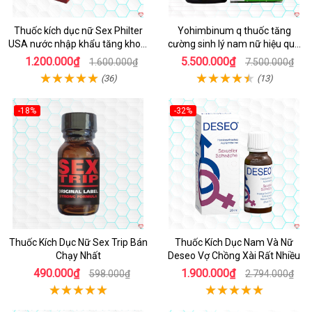
Thuốc kích dục nữ Sex Philter
Yohimbinum q thuốc tăng
USA nước nhập khẩu tăng khoái
cường sinh lý nam nữ hiệu quả
cảm
20g
1.200.000₫
5.500.000₫
1.600.000₫
7.500.000₫
(36)
(13)
-18%
-32%
Thuốc Kích Dục Nữ Sex Trip Bán
Thuốc Kích Dục Nam Và Nữ
Chạy Nhất
Deseo Vợ Chồng Xài Rất Nhiều
490.000₫
1.900.000₫
598.000₫
2.794.000₫