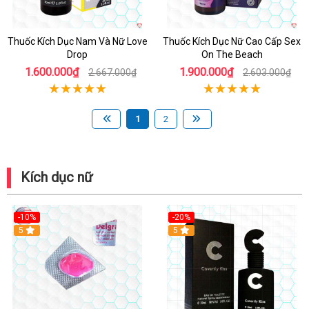
Thuốc Kích Dục Nam Và Nữ Love
Thuốc Kích Dục Nữ Cao Cấp Sex
Drop
On The Beach
1.600.000₫
1.900.000₫
2.667.000₫
2.603.000₫
1
2
Kích dục nữ
-10%
-20%
5
5