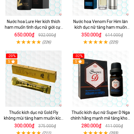
Nước hoa Lure Her kích thích
Nước hoa Venom For Him lăn
ham muốn tình dục nữ giới cực
kích dục nữ tăng ham muốn
mạnh không mùi
nhanh
650.000₫
350.000₫
932.000₫
614.000₫
(226)
(225)
-20%
-32%
5
5
Thuốc kích dục nữ Gold Fly
Thuốc kích dục nữ Super D Nga
không mùi tăng ham muốn kích
chính hãng mạnh mẽ tăng khoái
thích
cảm
300.000₫
280.000₫
375.000₫
411.000₫
(211)
(203)