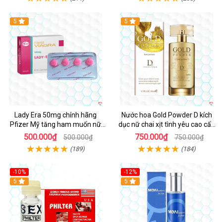
5
5
Lady Era 50mg chính hãng
Nước hoa Gold Powder D kích
Pfizer Mỹ tăng ham muốn nữ
dục nữ chai xịt tình yêu cao cấp
nhanh chóng
chính hãng
500.000₫
750.000₫
500.000₫
750.000₫
(189)
(184)
-10%
-12%
5
5