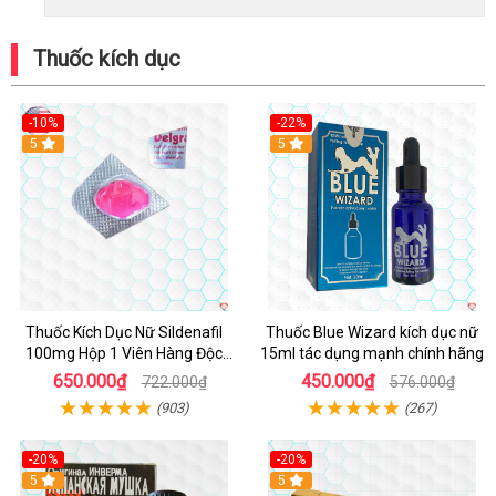
Thuốc kích dục
-10%
-22%
5
5
Thuốc Kích Dục Nữ Sildenafil
Thuốc Blue Wizard kích dục nữ
100mg Hộp 1 Viên Hàng Độc
15ml tác dụng mạnh chính hãng
Quyền
650.000₫
450.000₫
722.000₫
576.000₫
(903)
(267)
-20%
-20%
5
5