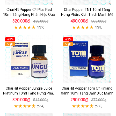
Chai Hít Popper C4 Plus Red
Chai Popper TNT 10ml Tăng
10ml Tăng Hưng Phấn Hiệu Quả
Hưng Phấn, Kích Thích Mạnh Mẽ
320.000₫
490.000₫
438.000₫
563.000₫
(737)
(724)
-28%
-23%
5
5
Chai Hít Popper Jungle Juice
Chai Hít Popper Tom Of Finland
Platinum 10ml Tăng Hưng Phấn
Xanh 10ml Tăng Cảm Xúc Mạnh
Mạnh
370.000₫
290.000₫
514.000₫
377.000₫
(664)
(638)