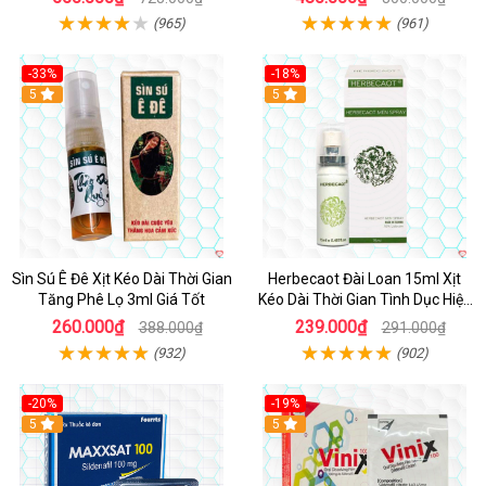
(965)
(961)
-33%
-18%
5
5
Sìn Sú Ê Đê Xịt Kéo Dài Thời Gian
Herbecaot Đài Loan 15ml Xịt
Tăng Phê Lọ 3ml Giá Tốt
Kéo Dài Thời Gian Tình Dục Hiệu
Quả
260.000₫
239.000₫
388.000₫
291.000₫
(932)
(902)
-20%
-19%
5
5