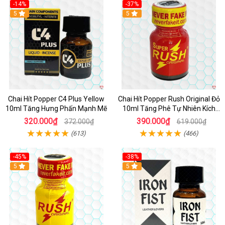
-14%
-37%
5
5
Chai Hít Popper C4 Plus Yellow
Chai Hít Popper Rush Original Đỏ
10ml Tăng Hưng Phấn Mạnh Mẽ
10ml Tăng Phê Tự Nhiên Kích
Thích
320.000₫
390.000₫
372.000₫
619.000₫
(613)
(466)
-45%
-38%
5
5