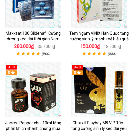
Maxxsat 100 Sildenafil Cường
Tem Ngậm VINIX Hàn Quốc tăng
dương kéo dài thời gian Nam
cường sinh lý mạnh mẽ hiệu quả
280.000₫
150.000₫
350.000₫
185.000₫
(900)
(888)
-13%
-42%
5
5
Jacked Popper chai 10ml tăng
Chai xịt Playboy Mỹ VIP 10ml
phấn khích nhanh chóng mua
tăng cường sinh lý kéo dài yêu