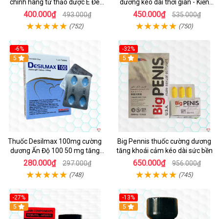
chính hãng từ thảo dược Ê Đê
dương kéo dài thời gian - Kiến
Việt Nam
Vàng Đen Tây Tạng
400.000₫
450.000₫
493.000₫
535.000₫
(752)
(750)
-6%
-32%
5
5
Thuốc Desilmax 100mg cường
Big Pennis thuốc cường dương
dương Ấn Độ 100 50 mg tăng
tăng khoái cảm kéo dài sức bền
sinh lý tốt nhất
280.000₫
650.000₫
297.000₫
956.000₫
(748)
(745)
-27%
-13%
5
5