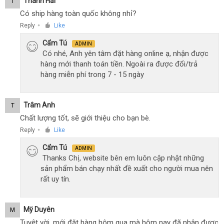
Thanh Hải
T
Có ship hàng toàn quốc không nhỉ?
Reply
Like
●
Cẩm Tú
ADMIN
Có nhé, Anh yên tâm đặt hàng online ạ, nhận được
hàng mới thanh toán tiền. Ngoài ra được đổi/trả
hàng miễn phí trong 7 - 15 ngày
Trâm Anh
T
Chất lượng tốt, sẽ giới thiệu cho bạn bè.
Reply
Like
●
Cẩm Tú
ADMIN
Thanks Chị, website bên em luôn cập nhật những
sản phẩm bán chạy nhất đề xuất cho người mua nên
rất uy tín.
Mỹ Duyên
M
Tuyệt vời, mới đặt hàng hôm qua mà hôm nay đã nhận được