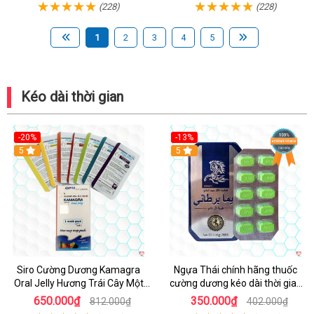
(228)
(228)
1
2
3
4
5
Kéo dài thời gian
-20%
-13%
5
Hot
5
Siro Cường Dương Kamagra
Ngựa Thái chính hãng thuốc
Oral Jelly Hương Trái Cây Một
cường dương kéo dài thời gian
Hộp 7 Gói 100g
cho Nam hộp 10 viên
650.000₫
350.000₫
812.000₫
402.000₫