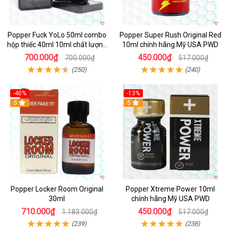
Popper Fuck YoLo 50ml combo
Popper Super Rush Original Red
hộp thiếc 40ml 10ml chất lượng
10ml chính hãng Mỹ USA PWD
tốt
700.000₫
450.000₫
700.000₫
517.000₫
(250)
(240)
-40%
-13%
5
Hot
5
Popper Locker Room Original
Popper Xtreme Power 10ml
30ml
chính hãng Mỹ USA PWD
710.000₫
450.000₫
1.183.000₫
517.000₫
(239)
(238)