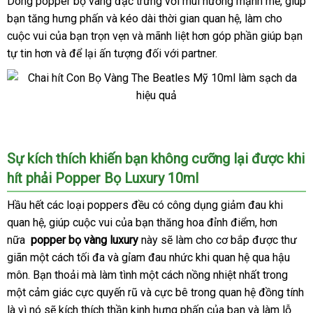
Dòng popper bọ vàng đặc trưng
Con
xưởng
với mùi hương mạnh mẽ
kiểm
, giúp
Bọ
bạn tăng hưng phấn
Đức
và kéo dài thời gian quan hệ
Đức
, làm cho
tra
Vàng
cuộc vui
đắt
của bạn trọn vẹn
đại
và mãnh liệt hơn góp phần giúp bạn
The
tự tin hơn
nhất
cao
và
nơi
để lại ấn tượng đối
lý
thanh
với partner.
Beatles
cấp
nào
toán
Leather
Cleaner
chính
hãng
Chai
Mỹ
Hít
10ml
Chai
Sự kích thích khiến bạn không cưỡng lại
hàng
được khi
hít
hít phải Popper Bọ Luxury 10ml
giả
kích
thích
Hầu hết
to
các loại poppers đều có công dụng giảm đau khi
Con
quan hệ
voucher
, giúp cuộc vui
sản
của bạn thăng hoa đỉnh điểm
gần
,
sử
hơn
Bọ
nữa
popper bọ vàng luxury
xuất
này
giá
sẽ làm cho cơ bắp
tại
được thư
nhất
dụng
Vàng
giãn một cách tối đa
tốt
và gỉam đau nhức khi quan hệ qua hậu
rẻ
nhà
The
môn
hàng
. Bạn thoải
nhận
mà làm tình một cách nồng nhiệt nhất trong
nhất
Beatles
một cảm giác cực quyến rũ
Hiệu
hàng
bảo
và cực bê trong quan hệ đồng tính
Leather
là vì nó
Cleaner
facebook
sẽ kích thích thần kinh hưng phấn
hành
có
của bạn
vận
và làm lỗ