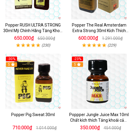
Popper RUSH ULTRA STRONG
Popper The Real Amsterdam
30ml Mỹ Chính Hãng Tăng Khoái
Extra Strong 30ml Kích Thích
Cảm
Cường Độ Cao
650.000₫
600.000₫
650.000₫
1.291.000₫
(230)
(229)
-30%
-23%
5
5
Popper Pig Sweat 30ml
Poppper Jungle Juice Max 10ml
Chất kích thích Tăng khoái cảm
An toàn
710.000₫
350.000₫
1.014.000₫
454.000₫