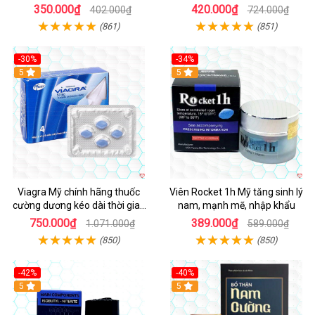
ngay
350.000₫
420.000₫
402.000₫
724.000₫
(861)
(851)
-30%
-34%
5
5
Viagra Mỹ chính hãng thuốc
Viên Rocket 1h Mỹ tăng sinh lý
cường dương kéo dài thời gian
nam, mạnh mẽ, nhập khẩu
cho Nam nhập khẩu chính ngạch
750.000₫
389.000₫
1.071.000₫
589.000₫
(850)
(850)
-42%
-40%
5
5