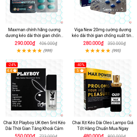
Maxman chính hãng cương
Viga New 20mg cường dương
dương kéo dài thời gian chống
kéo dài thời gian chống xuất tinh
xuất tinh sớm hộp 10 viên
hộp 4 viên
290.000₫
280.000₫
406.000₫
350.000₫
(999)
(995)
-24%
-40%
Hot
4.4
5
Chai Xịt Playboy UK Đen 5ml Kéo
Chai Xịt Kéo Dài Oleo Lampo Giá
Dài Thời Gian Tăng Khoái Cảm
Tốt Hàng Chuẩn Mua Ngay
550.000₫
480.000₫
723.000₫
800.000₫