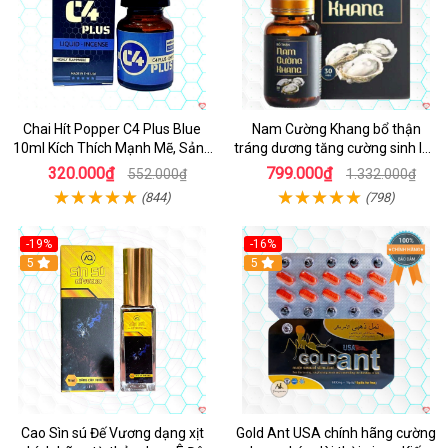
Chai Hít Popper C4 Plus Blue
Nam Cường Khang bổ thận
10ml Kích Thích Mạnh Mẽ, Sảng
tráng dương tăng cường sinh lực
Khoái
nam
320.000₫
799.000₫
552.000₫
1.332.000₫
(844)
(798)
-19%
-16%
5
5
Cao Sìn sú Đế Vương dạng xịt
Gold Ant USA chính hãng cường