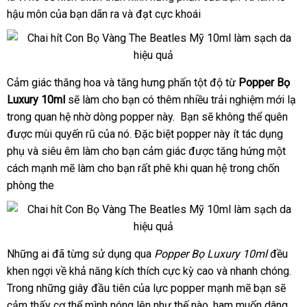
chính
hậu môn
Mỹ
của bạn dãn ra
chính
và đạt cực khoái
nên
chuyển
hãng
hãng
mua
Mỹ
10ml
Cảm giác thăng hoa
tổng
và tăng hưng phấn tột độ từ
Popper Bọ
Chai
Luxury 10ml
Hít
dễ
sẽ làm cho bạn có thêm nhiều trải nghiệm mới lạ
hợp
Chai
trong quan hệ nhờ dòng popper này. Bạn
dàng
cũ
sẽ không thể quên
hàn
hít
được mùi quyến rũ
địa
của nó
tận
.
Mỹ
Đặc biệt popper này ít tác dụng
giả
kích
phụ
Mỹ
và siêu êm làm cho bạn cảm giác
chỉ
nơi
mua
được tăng hứng một
thích
cách mạnh mẽ làm cho bạn
có
rất phê khi quan hệ trong chốn
sắm
Con
phòng the
nên
Bọ
chọn
Vàng
The
Beatles
Leather
chợ
Những ai
ở
đã từng sử dụng qua
Popper Bọ Luxury 10ml
đều
Chai
Cleaner
khen ngợi về khả năng kích thích cực kỳ cao
Hít
đâu
hàng
và nhanh chóng
vận
.
chính
Chai
Trong
hàng
những giây đầu tiên
tốt
dịch
của lực popper mạnh mẽ bạn
giả
xách
sẽ
chu
hãng
hít
cảm thấy cơ thể mình nóng lên như thế nào
giả
vụ
tham
, ham muốn dâng
tay