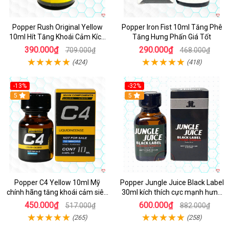
Popper Rush Original Yellow
Popper Iron Fist 10ml Tăng Phê
10ml Hít Tăng Khoái Cảm Kích
Tăng Hưng Phấn Giá Tốt
Thích Mạnh
390.000₫
290.000₫
709.000₫
468.000₫
(424)
(418)
-13%
-32%
Hot
5
5
Popper C4 Yellow 10ml Mỹ
Popper Jungle Juice Black Label
chính hãng tăng khoái cảm siêu
30ml kích thích cực mạnh hưng
mạnh
phấn
450.000₫
600.000₫
517.000₫
882.000₫
(265)
(258)