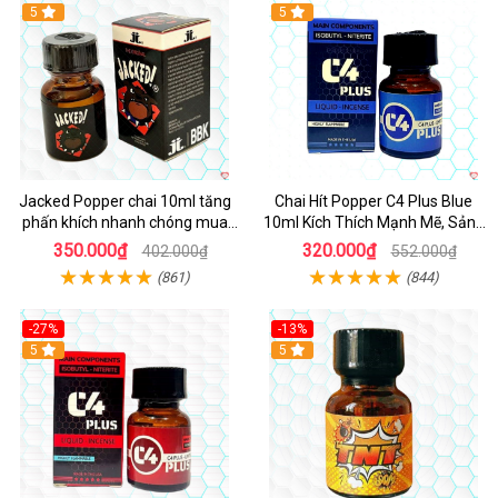
5
5
Jacked Popper chai 10ml tăng
Chai Hít Popper C4 Plus Blue
phấn khích nhanh chóng mua
10ml Kích Thích Mạnh Mẽ, Sảng
ngay
Khoái
350.000₫
320.000₫
402.000₫
552.000₫
(861)
(844)
-27%
-13%
5
5