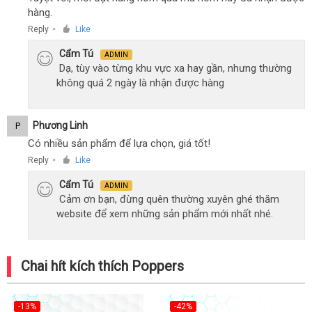
hàng.
Reply
Like
●
Cẩm Tú
ADMIN
Dạ, tùy vào từng khu vực xa hay gần, nhưng thường
không quá 2 ngày là nhận được hàng
Phương Linh
P
Có nhiều sản phẩm để lựa chọn, giá tốt!
Reply
Like
●
Cẩm Tú
ADMIN
Cảm ơn bạn, đừng quên thường xuyên ghé thăm
website để xem những sản phẩm mới nhất nhé.
Chai hít kích thích Poppers
-13%
-42%