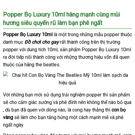
Popper Bọ Luxury 10ml hàng mạnh cùng mùi
hương siêu quyến rũ làm bạn phê ngất
Popper Bọ Luxury 10ml
là một trong
địa
những mẫu popper thuộc
danh mục
Đồ chơi cho gay
nhanh
rất thành công trên thị trường
chỉ
popper
ăn
với dung tích 10ml
đổi
, sản phẩm Popper Bọ Luxury 10ml
nhất
ra đời tiếp nối thành công
trộm
nơi
với
trả
an
những thương hiệu vốn
tư
đã quen
thuộc
lừa
của hãng the beatles.
nào
toàn
vấn
đảo
Với
ở
những bạn mới sử dụng trải nghiệm popper
thương
thì sản phẩm
cũ
Chai
sẽ cho cảm giác sướng
Hít
đâu
cung
và phê đỉnh nên không thể nào bỏ qua
hiệu
Chai
dịch
,
nhập
dù bạn
tốt
giá
đã quen
đổi
với dòng nào
cấp
khách
, là cong hay thẳng
chiết
thì
con bọ
hít
vụ
vàng
khẩu
tận
sẽ làm cho bạn tăng hứng một cách mạnh mẽ
bán
trả
hàng
khấu
khuyến
và phê
kích
ngất ngây
nơi
lẻ
mãi
thích