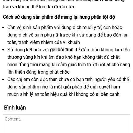
Mỹ
kích
trào
bền
và không thể kìm lại
có
được nữa.
khảo
10ml
thích
nên
Cách sử dụng sản phẩm
Con
gần
để mang lại hưng phấn tột độ
mua
Bọ
nhất
Cần vệ sinh sản phẩm
Pháp
với dung dịch muối y tế, cồn
siêu
hoặc
Vàng
dung dịch vệ sinh phụ nữ trước khi sử dụng
nơi
để bảo đảm an
thị
The
toàn
sử
, tránh viêm nhiễm
giá
của vi khuẩn
bán
Beatles
Leather
Sử dụng kết hợp
dụng
chất
với
gel bôi trơn
bán
nhập
để đảm bảo không làm tổn
Cleaner
thương vùng kín khi âm đạo khô hạn không tiết đủ chất
lượng
khẩu
chính
nhờn đồng thời màng lại cảm giác trơn trượt ướt át cho nàng
hãng
lên thiên đàng trong phút chốc.
Mỹ
Các chị em còn độc thân chưa có bạn tình
mua
, người yêu
Lazada
có thể
10ml
dùng sản phẩm như là một giải pháp
voucher
để giải quyết ham
sắm
muốn sinh lý an toàn hiệu quả khi không có ai bên cạnh.
Bình luận