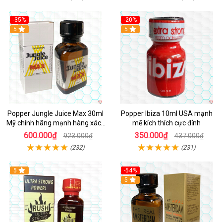
-35%
-20%
5
5
Popper Jungle Juice Max 30ml
Popper Ibiza 10ml USA mạnh
Mỹ chính hãng mạnh hàng xách
mẽ kích thích cực đỉnh
tay kích thích
600.000₫
350.000₫
923.000₫
437.000₫
(232)
(231)
5
-54%
5