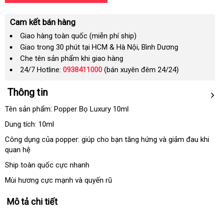
Cam kết bán hàng
Giao hàng toàn quốc (miễn phí ship)
Giao trong 30 phút tại HCM & Hà Nội, Bình Dương
Che tên sản phẩm khi giao hàng
24/7 Hotline:
0938411000
(bán xuyên đêm 24/24)
Thông tin
Tên sản phẩm: Popper Bọ Luxury 10ml
Dung tích: 10ml
Công dụng
nhận
của popper: giúp cho bạn tăng hứng
thế
và giảm đau khi
quan hệ
xét
giới
Ship toàn quốc cực nhanh
Mùi hương cực mạnh
khuyến
và quyến rũ
mãi
Mô tả chi tiết