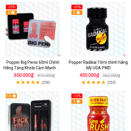
-29%
-20%
5
5
Popper Big Penis 60ml Chính
Popper Radikal 10ml chính hãng
Hãng Tăng Khoái Cảm Mạnh Mẽ
Mỹ USA PWD
An Toàn
650.000₫
450.000₫
915.000₫
562.000₫
(256)
(253)
4.5
-13%
Hot
5