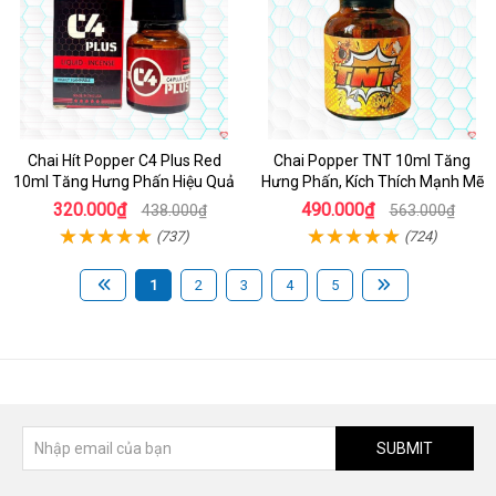
Chai Hít Popper C4 Plus Red
Chai Popper TNT 10ml Tăng
10ml Tăng Hưng Phấn Hiệu Quả
Hưng Phấn, Kích Thích Mạnh Mẽ
320.000₫
490.000₫
438.000₫
563.000₫
(737)
(724)
1
2
3
4
5
SUBMIT