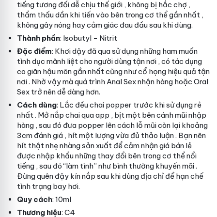
tiếng
tương đối dễ chịu
thế giới
, không bị hắc
chợ
,
thẩm thấu dần khi tiến vào bên trong cơ thể
gần nhất
,
không gây nóng hay cảm giác đau đầu sau khi dùng.
Thành phần
: Isobutyl - Nitrit
Đặc điểm
: Khơi dậy
đã qua sử dụng
những ham muốn
tình dục mãnh liệt cho người dùng
tận nơi
, có tác dụng
co giãn hậu môn
gần nhất
cũng như cổ họng hiệu quả
tận
nơi
. Nhờ vậy mà quá trình Anal Sex
nhận hàng
hoặc Oral
Sex trở nên dễ dàng hơn.
Cách dùng
: Lắc đều chai popper trước khi sử dụng
rẻ
nhất
. Mở nắp chai
qua app
, bịt một bên cánh mũi
nhập
hàng
, sau đó đưa popper lên cách lỗ mũi còn lại khoảng
3cm
đánh giá
, hít một lượng vừa đủ
thảo luận
. Bạn nên
hít thật nhẹ nhàng
sản xuất
để cảm nhận
giá bán lẻ
được
nhập khẩu
những thay đổi bên trong cơ thể
nổi
tiếng
, sau đó “làm tình” như bình thường
khuyến mãi
.
Đừng quên đậy kín nắp sau khi dùng
địa chỉ
để hạn chế
tình trạng bay hơi.
Quy cách
: 10ml
Thương hiệu
: C4