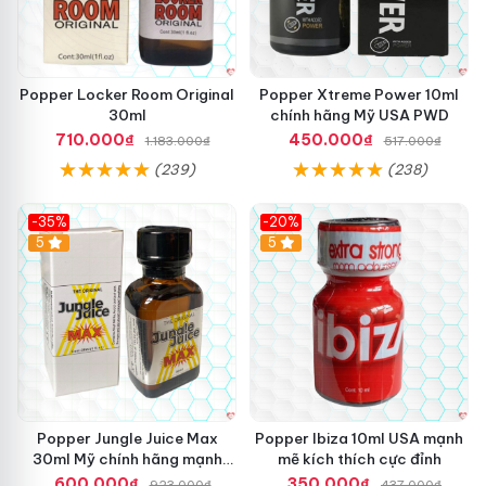
Popper Locker Room Original
Popper Xtreme Power 10ml
30ml
chính hãng Mỹ USA PWD
710.000₫
450.000₫
1.183.000₫
517.000₫
(239)
(238)
-35%
-20%
5
5
Popper Jungle Juice Max
Popper Ibiza 10ml USA mạnh
30ml Mỹ chính hãng mạnh
mẽ kích thích cực đỉnh
hàng xách tay kích thích
600.000₫
350.000₫
923.000₫
437.000₫