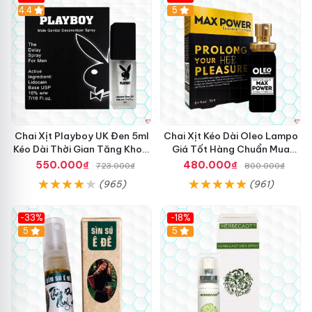
Hot
4.4
5
Chai Xịt Playboy UK Đen 5ml
Chai Xịt Kéo Dài Oleo Lampo
Kéo Dài Thời Gian Tăng Khoái
Giá Tốt Hàng Chuẩn Mua
Cảm
Ngay
550.000₫
480.000₫
723.000₫
800.000₫
(965)
(961)
-33%
-18%
5
5