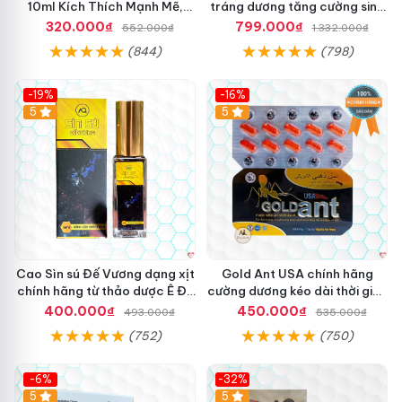
10ml Kích Thích Mạnh Mẽ,
tráng dương tăng cường sinh
Sảng Khoái
lực nam
320.000₫
799.000₫
552.000₫
1.332.000₫
(844)
(798)
-19%
-16%
5
5
Cao Sìn sú Đế Vương dạng xịt
Gold Ant USA chính hãng
chính hãng từ thảo dược Ê Đê
cường dương kéo dài thời gian
Việt Nam
- Kiến Vàng Đen Tây Tạng
400.000₫
450.000₫
493.000₫
535.000₫
(752)
(750)
-6%
-32%
5
5