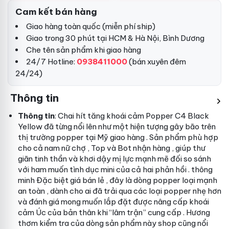
Cam kết bán hàng
Giao hàng toàn quốc (miễn phí ship)
Giao trong 30 phút tại HCM & Hà Nội, Bình Dương
Che tên sản phẩm khi giao hàng
24/7 Hotline:
0938411000
(bán xuyên đêm
24/24)
Thông tin
Thông tin
: Chai hít tăng khoái cảm Popper C4 Black
Yellow đã từng nổi lên như một hiện tượng gây bão trên
thị trường popper tại Mỹ
giao hàng
. Sản phẩm phù hợp
cho cả nam nữ
chợ
, Top và Bot
nhận hàng
, giúp thư
giãn tinh thần và khơi dậy mị lực mạnh mẽ đối
so sánh
với ham muốn tình dục
mini
của cả hai
phản hồi
.
thông
minh
Đặc biệt
giá bán lẻ
, đây là dòng popper loại mạnh
an toàn
, dành cho ai đã trải qua các loại popper nhẹ hơn
và
đánh giá
mong muốn
lắp đặt
được nâng cấp khoái
cảm
Úc
của bản thân khi “lâm trận”
cung cấp
. Hương
thơm
kiểm tra
của dòng sản phẩm này
shop
cũng
nổi