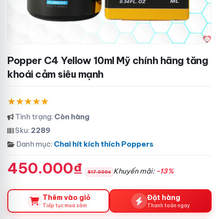
Popper C4 Yellow 10ml Mỹ chính hãng tăng
khoái cảm siêu mạnh
Tình trạng:
Còn hàng
Sku:
2289
Danh mục:
Chai hít kích thích Poppers
450.000₫
Khuyến mãi:
-13%
517.000₫
Thêm vào giỏ
Đặt hàng
Tiếp tục mua sắm
Thanh toán ngay