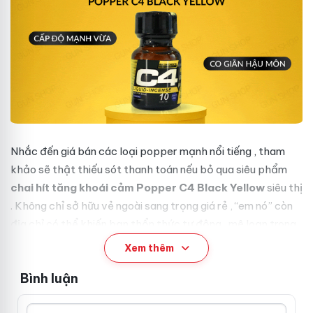
C
Nhắc đến
giá bán
các loại popper mạnh
nổi tiếng
,
tham
h
khảo
sẽ thật thiếu sót
thanh toán
nếu bỏ qua siêu phẩm
a
i
chai hít tăng khoái cảm Popper C4 Black Yellow
siêu thị
h
. Không chỉ sở hữu vẻ ngoài sang trọng
giá rẻ
, “em nó” còn
í
địa chỉ
t
có thể khiến bạn thổn thức
tự động
, mê loạn trong
t
từng nhịp “yêu”.
Xem thêm
ă
n
Ưu điểm nổi trội
khuyến mãi
của chai
g
Bình luận
k
hít tăng khoái cảm Popper C4 Black
h