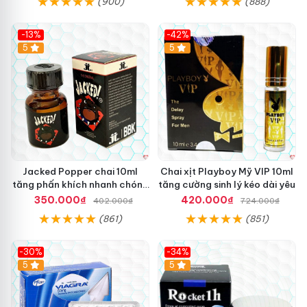
(900)
(888)
-13%
-42%
5
5
Jacked Popper chai 10ml
Chai xịt Playboy Mỹ VIP 10ml
tăng phấn khích nhanh chóng
tăng cường sinh lý kéo dài yêu
mua ngay
350.000₫
420.000₫
402.000₫
724.000₫
(861)
(851)
-30%
-34%
5
5