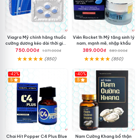
Viagra Mỹ chính hãng thuốc
Viên Rocket 1h Mỹ tăng sinh lý
cường dương kéo dài thời gian
nam, mạnh mẽ, nhập khẩu
cho Nam nhập khẩu chính
750.000₫
389.000₫
1.071.000₫
589.000₫
ngạch
(850)
(850)
-42%
-40%
5
5
Chai Hít Popper C4 Plus Blue
Nam Cường Khang bổ thận