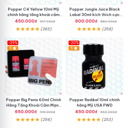
đánh giá
để biết thêm chi tiết bạn
facebook
nhé!
ă
n
Popper C4 Yellow 10ml Mỹ
Popper Jungle Juice Black
g
chính hãng tăng khoái cảm
Label 30ml kích thích cực
k
siêu mạnh
mạnh hưng phấn
450.000₫
600.000₫
517.000₫
882.000₫
h
(265)
(258)
o
á
i
-29%
-20%
c
5
5
ả
m
P
o
p
p
e
r
C
Popper Big Penis 60ml Chính
Popper Radikal 10ml chính
4
Hãng Tăng Khoái Cảm Mạnh
hãng Mỹ USA PWD
B
Mẽ An Toàn
650.000₫
450.000₫
l
915.000₫
562.000₫
a
(256)
(253)
c