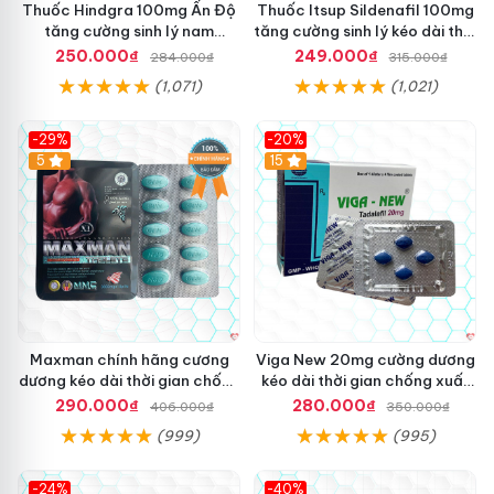
Thuốc Hindgra 100mg Ấn Độ
Thuốc Itsup Sildenafil 100mg
tăng cường sinh lý nam
tăng cường sinh lý kéo dài thời
hindgra-100 chống xts cương
gian cho nam
250.000₫
249.000₫
284.000₫
315.000₫
dương
(1,071)
(1,021)
-29%
-20%
Hot
5
15
Maxman chính hãng cương
Viga New 20mg cường dương
dương kéo dài thời gian chống
kéo dài thời gian chống xuất
xuất tinh sớm hộp 10 viên
tinh hộp 4 viên
290.000₫
280.000₫
406.000₫
350.000₫
(999)
(995)
-24%
-40%