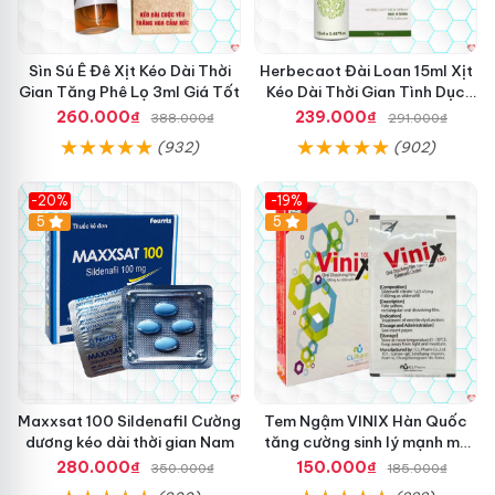
Sìn Sú Ê Đê Xịt Kéo Dài Thời
Herbecaot Đài Loan 15ml Xịt
Gian Tăng Phê Lọ 3ml Giá Tốt
Kéo Dài Thời Gian Tình Dục
Hiệu Quả
260.000₫
239.000₫
388.000₫
291.000₫
(932)
(902)
-20%
-19%
5
5
Maxxsat 100 Sildenafil Cường
Tem Ngậm VINIX Hàn Quốc
dương kéo dài thời gian Nam
tăng cường sinh lý mạnh mẽ
hiệu quả
280.000₫
150.000₫
350.000₫
185.000₫