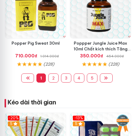
Popper Pig Sweat 30ml
Poppper Jungle Juice Max
10ml Chất kích thích Tăng
khoái cảm An toàn
710.000₫
350.000₫
1.014.000₫
454.000₫
(228)
(228)
1
2
3
4
5
Kéo dài thời gian
-20%
-13%
5
Hot
5