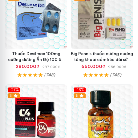
Thuốc Desilmax 100mg
Big Pennis thuốc cường dương
cường dương Ấn Độ 100 50
tăng khoái cảm kéo dài sức
mg tăng sinh lý tốt nhất
bền
280.000₫
650.000₫
297.000₫
956.000₫
(748)
(745)
-27%
-13%
5
5