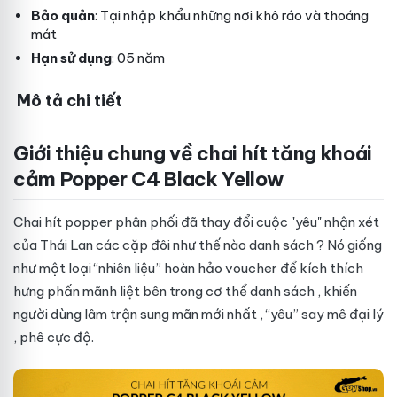
Bảo quản
: Tại
nhập khẩu
những nơi khô ráo và thoáng
mát
Hạn sử dụng
: 05 năm
Mô tả chi tiết
Giới thiệu chung về chai hít tăng khoái
cảm Popper C4 Black Yellow
Chai hít popper
phân phối
đã thay đổi cuộc "yêu"
nhận xét
của
Thái Lan
các cặp đôi như thế nào
danh sách
? Nó giống
như một loại “nhiên liệu” hoàn hảo
voucher
để kích thích
hưng phấn mãnh liệt bên trong cơ thể
danh sách
, khiến
người dùng lâm trận sung mãn
mới nhất
, “yêu” say mê
đại lý
, phê cực độ.