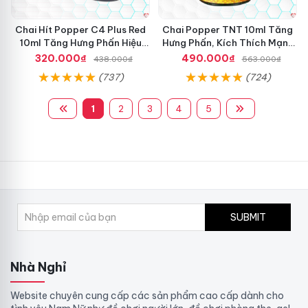
Chai Hít Popper C4 Plus Red
Chai Popper TNT 10ml Tăng
10ml Tăng Hưng Phấn Hiệu
Hưng Phấn, Kích Thích Mạnh
Quả
Mẽ
320.000₫
490.000₫
438.000₫
563.000₫
(737)
(724)
1
2
3
4
5
SUBMIT
Nhà Nghỉ
Website chuyên cung cấp các sản phẩm cao cấp dành cho