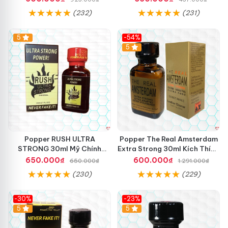
(232)
(231)
5
-54%
5
Popper RUSH ULTRA
Popper The Real Amsterdam
STRONG 30ml Mỹ Chính
Extra Strong 30ml Kích Thích
Hãng Tăng Khoái Cảm
Cường Độ Cao
650.000₫
600.000₫
650.000₫
1.291.000₫
(230)
(229)
-30%
-23%
5
5