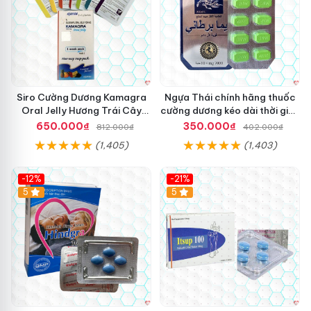
Siro Cường Dương Kamagra
Ngựa Thái chính hãng thuốc
Oral Jelly Hương Trái Cây
cường dương kéo dài thời gian
Một Hộp 7 Gói 100g
cho Nam hộp 10 viên
650.000₫
350.000₫
812.000₫
402.000₫
(1,405)
(1,403)
-12%
-21%
5
5