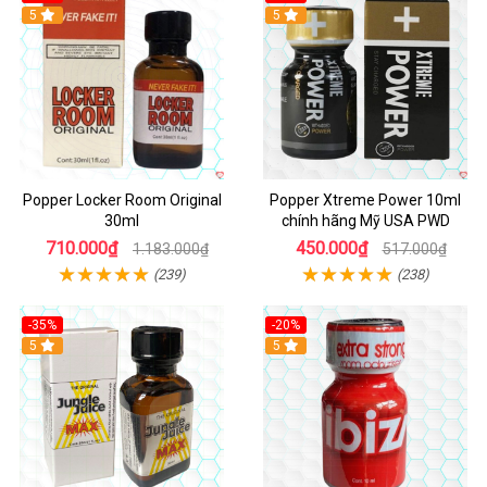
5
Hot
5
Popper Locker Room Original
Popper Xtreme Power 10ml
30ml
chính hãng Mỹ USA PWD
710.000₫
450.000₫
1.183.000₫
517.000₫
(239)
(238)
-35%
-20%
5
5