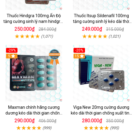
Thuốc Hindgra 100mg Ấn Độ
Thuốc Itsup Sildenafil 100mg
tăng cường sinh lý nam hindgra-
tăng cường sinh lý kéo dài thời
100 chống xts cương dương
gian cho nam
250.000₫
249.000₫
284.000₫
315.000₫
(1,071)
(1,021)
-29%
-20%
Hot
5
15
Maxman chính hãng cương
Viga New 20mg cường dương
dương kéo dài thời gian chống
kéo dài thời gian chống xuất tinh
xuất tinh sớm hộp 10 viên
hộp 4 viên
290.000₫
280.000₫
406.000₫
350.000₫
(999)
(995)