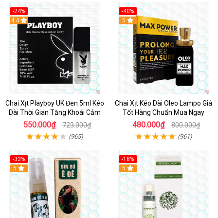
-24%
-40%
Hot
4.4
5
Chai Xịt Playboy UK Đen 5ml Kéo
Chai Xịt Kéo Dài Oleo Lampo Giá
Dài Thời Gian Tăng Khoái Cảm
Tốt Hàng Chuẩn Mua Ngay
550.000₫
480.000₫
723.000₫
800.000₫
(965)
(961)
-33%
-18%
5
5