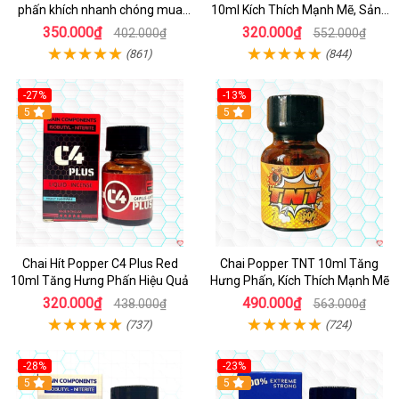
phấn khích nhanh chóng mua
10ml Kích Thích Mạnh Mẽ, Sảng
ngay
Khoái
350.000₫
320.000₫
402.000₫
552.000₫
(861)
(844)
-27%
-13%
5
5
Chai Hít Popper C4 Plus Red
Chai Popper TNT 10ml Tăng
10ml Tăng Hưng Phấn Hiệu Quả
Hưng Phấn, Kích Thích Mạnh Mẽ
320.000₫
490.000₫
438.000₫
563.000₫
(737)
(724)
-28%
-23%
5
5