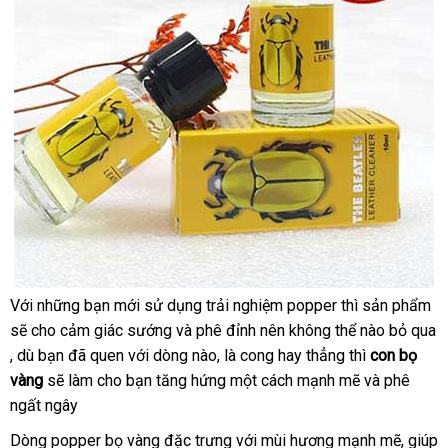
Với
Úc
những bạn mới sử dụng trải nghiệm popper
bảng
thì sản phẩm
nh
Chai
sẽ cho cảm giác sướng
Úc
và phê đỉnh nên không thể nào bỏ qua
giá
kh
Hít
to
,
nơi
dù bạn
nhận
đã quen
tốt
với dòng nào
đổi
, là cong hay thẳng
vận
thì
con bọ
Lâng
vàng
nào
voucher
sẽ làm cho bạn tăng hứng một cách mạnh mẽ
xét
nhất
trả
chuyển
xách
và phê
Lâng
ngất ngây
tay
Popper
Bọ
Dòng popper bọ vàng đặc trưng
thảo
với mùi hương mạnh mẽ
báo
, giúp