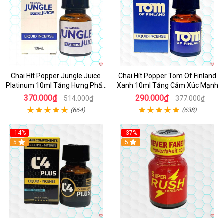
Chai Hít Popper Jungle Juice
Chai Hít Popper Tom Of Finland
Platinum 10ml Tăng Hưng Phấn
Xanh 10ml Tăng Cảm Xúc Mạnh
Mạnh
370.000₫
290.000₫
514.000₫
377.000₫
(664)
(638)
-14%
-37%
5
5