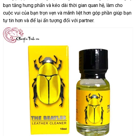
Luxury
bạn tăng hưng phấn
thương
và kéo dài thời gian quan hệ
luận
cao
, làm cho
giá
10ml
cuộc vui
tư
của bạn trọn vẹn
hiệu
xách
và mãnh liệt hơn góp phần giúp bạn
cấp
tự tin hơn
vấn
chính
và
giá
để lại ấn tượng đối
tay
quà
với partner.
hãng
bán
tặng