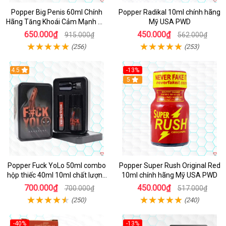
Popper Big Penis 60ml Chính
Popper Radikal 10ml chính hãng
Hãng Tăng Khoái Cảm Mạnh Mẽ
Mỹ USA PWD
An Toàn
650.000₫
450.000₫
915.000₫
562.000₫
(256)
(253)
4.5
-13%
Hot
5
Popper Fuck YoLo 50ml combo
Popper Super Rush Original Red
hộp thiếc 40ml 10ml chất lượng
10ml chính hãng Mỹ USA PWD
tốt
700.000₫
450.000₫
700.000₫
517.000₫
(250)
(240)
-40%
-13%