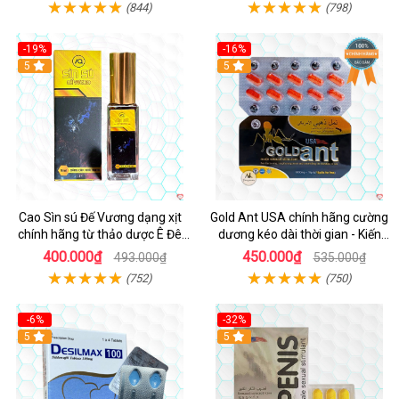
(844)
(798)
-19%
-16%
5
5
Cao Sìn sú Đế Vương dạng xịt
Gold Ant USA chính hãng cường
chính hãng từ thảo dược Ê Đê
dương kéo dài thời gian - Kiến
Việt Nam
Vàng Đen Tây Tạng
400.000₫
450.000₫
493.000₫
535.000₫
(752)
(750)
-6%
-32%
5
5