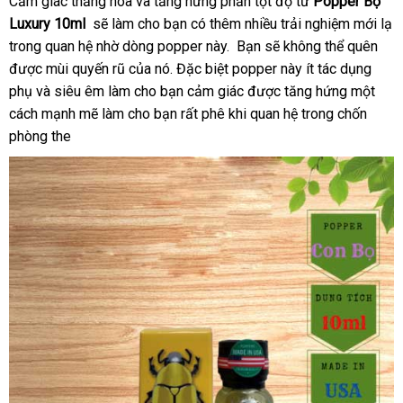
Cảm giác thăng hoa
chiết
và tăng hưng phấn tột độ từ
Popper Bọ
Chai
Luxury 10ml
link
sẽ làm cho bạn có thêm nhiều trải nghiệm mới lạ
khấu
Hít
trong quan hệ nhờ dòng popper này. Bạn
web
có
sẽ không thể quên
xưở
Lâng
được mùi quyến rũ
Trung
của nó
giao
.
facebook
Đặc biệt popper này ít tác dụng
nên
Lâng
phụ
đại
và siêu êm làm cho bạn cảm giác
Quốc
hàng
tốt
được tăng hứng một
mua
Popper
Bọ
cách mạnh mẽ làm cho bạn
lý
theo
rất phê khi quan hệ trong chốn
nhất
Luxury
phòng the
yêu
10ml
cầu