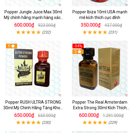
Popper Jungle Juice Max 30ml
Popper Ibiza 10ml USA mạnh
Mỹ chính hãng mạnh hàng xách
mẽ kích thích cực đỉnh
tay kích thích
600.000₫
350.000₫
923.000₫
437.000₫
(232)
(231)
5
-54%
5
Popper RUSH ULTRA STRONG
Popper The Real Amsterdam
30ml Mỹ Chính Hãng Tăng Khoái
Extra Strong 30ml Kích Thích
Cảm
Cường Độ Cao
650.000₫
600.000₫
650.000₫
1.291.000₫
(230)
(229)