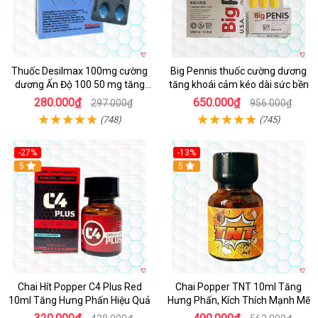
Thuốc Desilmax 100mg cường
Big Pennis thuốc cường dương
dương Ấn Độ 100 50 mg tăng
tăng khoái cảm kéo dài sức bền
sinh lý tốt nhất
280.000₫
650.000₫
297.000₫
956.000₫
(748)
(745)
-27%
-13%
5
5
Chai Hít Popper C4 Plus Red
Chai Popper TNT 10ml Tăng
10ml Tăng Hưng Phấn Hiệu Quả
Hưng Phấn, Kích Thích Mạnh Mẽ