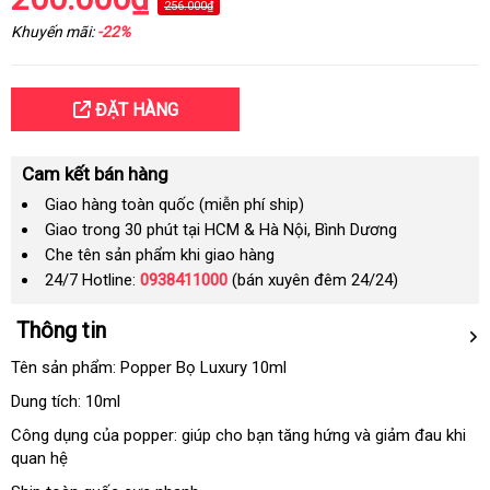
256.000₫
Khuyến mãi:
-22%
ĐẶT HÀNG
Cam kết bán hàng
Giao hàng toàn quốc (miễn phí ship)
Giao trong 30 phút tại HCM & Hà Nội, Bình Dương
Che tên sản phẩm khi giao hàng
24/7 Hotline:
0938411000
(bán xuyên đêm 24/24)
Thông tin
Tên sản phẩm: Popper Bọ Luxury 10ml
Dung tích: 10ml
Công dụng
tự
của popper: giúp cho bạn tăng hứng và giảm đau khi
quan hệ
động