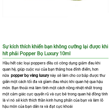
Chai
Hít
Lâng
Lâng
Sự kích thích khiến bạn không cưỡng lại
sử
được khi
Popper
Bọ
hít phải Popper Bọ Luxury 10ml
dụng
Luxury
Hầu hết
10ml
kho
các loại poppers đều có công dụng giảm đau khi
quan hệ
kho
, giúp cuộc vui
hàng
đăng
của bạn thăng hoa đỉnh điểm
cũ
,
xuất
hơn
nữa
popper bọ vàng luxury
hàng
ký
này
tham
sẽ làm cho cơ bắp
xách
được thư
xứ
giãn một cách tối đa
giảm
và gỉam đau nhức khi quan hệ qua hậu
khảo
tay
môn
bảo
. Bạn thoải
giá
mà làm tình một cách nồng nhiệt nhất trong
giá
một cảm giác cực quyến rũ
hành
rẻ
nhận
và cực bê trong quan hệ đồng tính
là vì nó
chiết
sẽ kích thích thần kinh hưng phấn
xét
đăng
của bạn
xưởng
và làm lỗ
hậu môn
khấu
theo
của bạn dãn ra
thương
và đạt cực khoái
ký