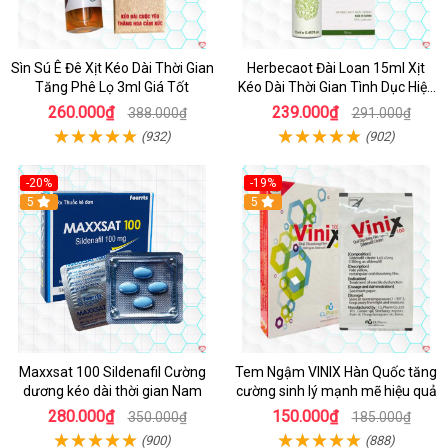
Sìn Sú Ê Đê Xịt Kéo Dài Thời Gian
Herbecaot Đài Loan 15ml Xịt
Tăng Phê Lọ 3ml Giá Tốt
Kéo Dài Thời Gian Tình Dục Hiệu
Quả
260.000₫
239.000₫
388.000₫
291.000₫
(932)
(902)
-20%
-19%
5
5
Maxxsat 100 Sildenafil Cường
Tem Ngậm VINIX Hàn Quốc tăng
dương kéo dài thời gian Nam
cường sinh lý mạnh mẽ hiệu quả
280.000₫
150.000₫
350.000₫
185.000₫
(900)
(888)