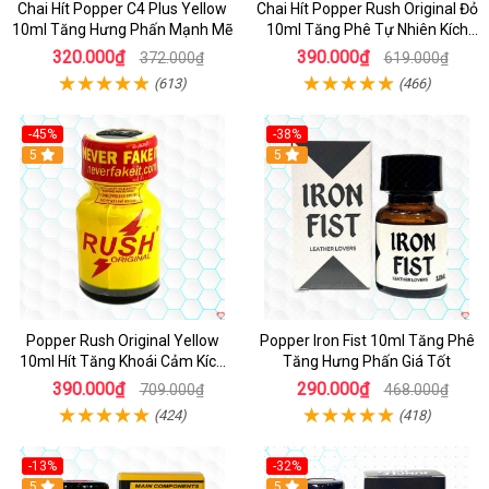
Chai Hít Popper C4 Plus Yellow
Chai Hít Popper Rush Original Đỏ
10ml Tăng Hưng Phấn Mạnh Mẽ
10ml Tăng Phê Tự Nhiên Kích
Thích
320.000₫
390.000₫
372.000₫
619.000₫
(613)
(466)
-45%
-38%
5
5
Popper Rush Original Yellow
Popper Iron Fist 10ml Tăng Phê
10ml Hít Tăng Khoái Cảm Kích
Tăng Hưng Phấn Giá Tốt
Thích Mạnh
390.000₫
290.000₫
709.000₫
468.000₫
(424)
(418)
-13%
-32%
Hot
5
5