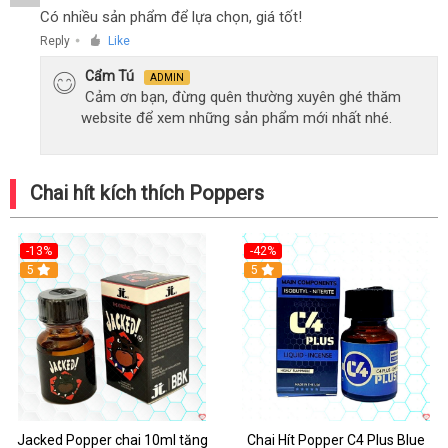
Có nhiều sản phẩm để lựa chọn, giá tốt!
Reply
Like
●
Cẩm Tú
ADMIN
Cảm ơn bạn, đừng quên thường xuyên ghé thăm
website để xem những sản phẩm mới nhất nhé.
Chai hít kích thích Poppers
-13%
-42%
5
5
Jacked Popper chai 10ml tăng
Chai Hít Popper C4 Plus Blue