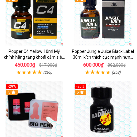
Popper C4 Yellow 10ml Mỹ
Popper Jungle Juice Black Label
chính hãng tăng khoái cảm siêu
30ml kích thích cực mạnh hưng
mạnh
phấn
450.000₫
600.000₫
517.000₫
882.000₫
(265)
(258)
-29%
-20%
5
5