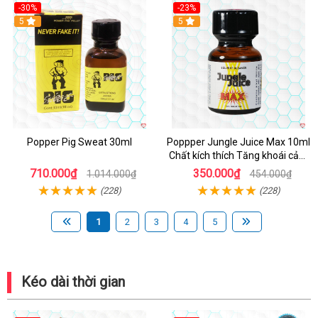
-30%
-23%
5
5
Popper Pig Sweat 30ml
Poppper Jungle Juice Max 10ml
Chất kích thích Tăng khoái cảm
An toàn
710.000₫
350.000₫
1.014.000₫
454.000₫
(228)
(228)
1
2
3
4
5
Kéo dài thời gian