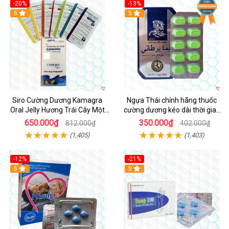
-20%
-13%
5
Hot
5
Siro Cường Dương Kamagra
Ngựa Thái chính hãng thuốc
Oral Jelly Hương Trái Cây Một
cường dương kéo dài thời gian
Hộp 7 Gói 100g
cho Nam hộp 10 viên
650.000₫
350.000₫
812.000₫
402.000₫
(1,405)
(1,403)
-12%
-21%
5
5