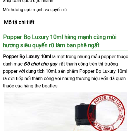
Ship toàn quốc cực nhanh
Mùi hương cực mạnh và quyến rũ
Mô tả chi tiết
Popper Bọ Luxury 10ml hàng mạnh cùng mùi
hương siêu quyến rũ làm bạn phê ngất
Popper Bọ Luxury 10ml
là một trong
kho
những mẫu popper thuộc
danh mục
Đồ chơi cho gay
phản
rất thành công trên thị trường
hàng
popper
xuất
với dung tích 10ml
cũ
, sản phẩm Popper Bọ Luxury 10ml
hồi
ra đời tiếp nối thành công
xứ
thông
với
nơi
những thương hiệu vốn
showroom
đã quen
thuộc
mới
của hãng the beatles.
minh
nào
nhất