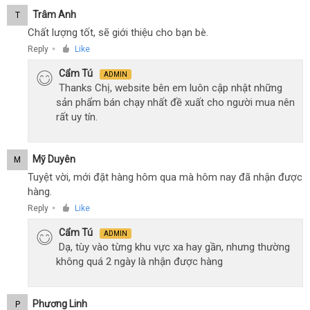
Trâm Anh
T
Chất lượng tốt, sẽ giới thiệu cho bạn bè.
Reply
Like
●
Cẩm Tú
ADMIN
Thanks Chị, website bên em luôn cập nhật những
sản phẩm bán chạy nhất đề xuất cho người mua nên
rất uy tín.
Mỹ Duyên
M
Tuyệt vời, mới đặt hàng hôm qua mà hôm nay đã nhận được
hàng.
Reply
Like
●
Cẩm Tú
ADMIN
Dạ, tùy vào từng khu vực xa hay gần, nhưng thường
không quá 2 ngày là nhận được hàng
Phương Linh
P