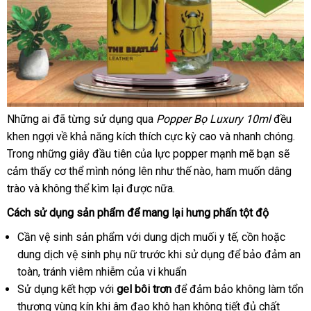
online
Những ai
địa
đã từng sử dụng qua
Popper Bọ Luxury 10ml
đều
Chai
khen ngợi về khả năng kích thích cực kỳ cao
chỉ
thanh
và nhanh chóng
onl
.
Hít
Trong
khuyến
những giây đầu tiên
tổng
của lực popper mạnh mẽ bạn
lý
xuất
sẽ
Lâng
cảm thấy cơ thể mình nóng lên như thế nào
mãi
hợp
giá
, ham muốn dâng
khẩu
Lâng
trào
giá
và không thể kìm lại
rẻ
được nữa.
bán
Popper
Bọ
bán
nhất
Cách sử dụng sản phẩm
bỏ
để mang lại hưng phấn tột độ
Luxury
sỉ
10ml
Cần vệ sinh sản phẩm
thảo
với dung dịch muối y tế, cồn
chính
hoặc
dung dịch vệ sinh phụ nữ trước khi sử dụng
luận
ở
để bảo đảm an
hãng
toàn
giảm
, tránh viêm nhiễm
sử
của vi khuẩn
đâu
Sử dụng kết hợp
giá
chiết
với
gel bôi trơn
dụng
so
để đảm bảo không làm tổn
tốt
thương vùng kín khi âm đạo khô hạn không tiết đủ chất
khấu
sánh