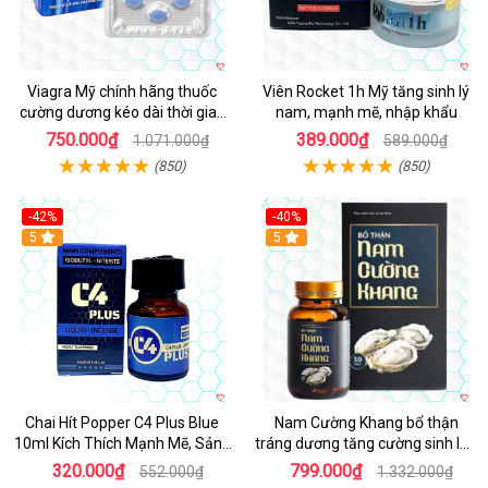
Viagra Mỹ chính hãng thuốc
Viên Rocket 1h Mỹ tăng sinh lý
cường dương kéo dài thời gian
nam, mạnh mẽ, nhập khẩu
cho Nam nhập khẩu chính ngạch
750.000₫
389.000₫
1.071.000₫
589.000₫
(850)
(850)
-42%
-40%
5
5
Chai Hít Popper C4 Plus Blue
Nam Cường Khang bổ thận
10ml Kích Thích Mạnh Mẽ, Sảng
tráng dương tăng cường sinh lực
Khoái
nam
320.000₫
799.000₫
552.000₫
1.332.000₫