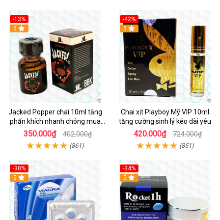
-13%
-42%
5
5
Jacked Popper chai 10ml tăng
Chai xịt Playboy Mỹ VIP 10ml
phấn khích nhanh chóng mua
tăng cường sinh lý kéo dài yêu
ngay
350.000₫
420.000₫
402.000₫
724.000₫
(861)
(851)
-30%
-34%
5
5