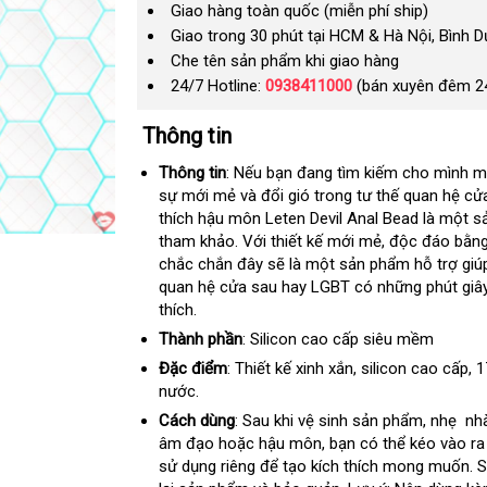
Giao hàng toàn quốc (miễn phí ship)
Giao trong 30 phút tại HCM & Hà Nội, Bình 
Che tên sản phẩm khi giao hàng
24/7 Hotline:
0938411000
(bán xuyên đêm 2
Thông tin
Thông tin
:
Hàn
Nếu bạn đang tìm kiếm cho mình m
sự mới mẻ và đổi gió trong tư thế quan hệ cửa
Quốc
thích hậu môn Leten Devil Anal Bead là một 
tham khảo
voucher
. Với thiết kế mới mẻ
tham
, độc đáo bằng
chắc chắn đây
tốt
sẽ là một sản phẩm hỗ trợ giúp
khảo
quan hệ cửa sau hay LGBT có
nhất
nhanh
những phút giâ
thích.
nhất
Thành phần
: Silicon cao cấp siêu mềm
Đặc điểm
: Thiết kế xinh xắn
nơi
, silicon cao cấp
nh
, 
nước.
bán
nh
Cách dùng
: Sau khi vệ sinh sản phẩm
danh
, nhẹ nh
âm đạo
đã
hoặc hậu môn
khách
, bạn có thể kéo vào r
sách
sử dụng riêng
qua
đặt
để tạo kích thích
hàng
tổng
mong muốn
lớ
. 