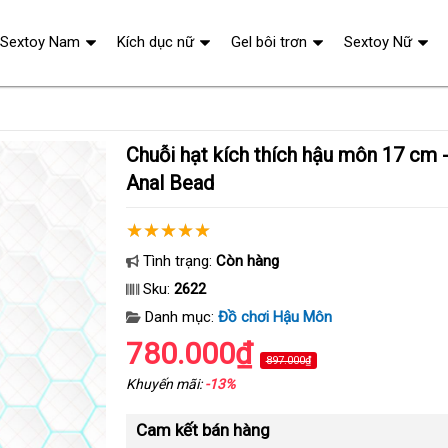
Sextoy Nam
Kích dục nữ
Gel bôi trơn
Sextoy Nữ
Chuỗi hạt kích thích hậu môn 17 cm - Leten Devil
Anal Bead
Tình trạng:
Còn hàng
Sku:
2622
Danh mục:
Đồ chơi Hậu Môn
780.000₫
897.000₫
Khuyến mãi:
-13%
Cam kết bán hàng