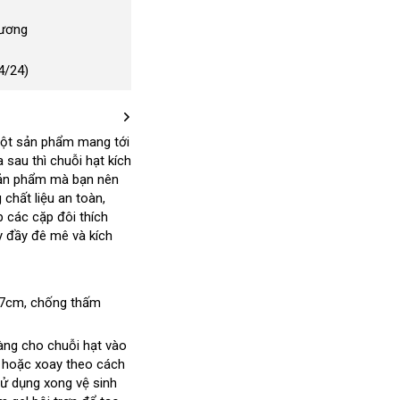
Dương
4/24)
ột sản phẩm mang tới
 sau thì chuỗi hạt kích
sản phẩm mà bạn nên
 chất liệu an toàn
đắt
,
 các cặp đôi thích
nhất
y đầy đê mê và kích
anh
17cm
cũ
, chống thấm
ất
àng cho chuỗi hạt vào
a
Đức
hoặc xoay theo cách
n
Sử dụng xong vệ sinh