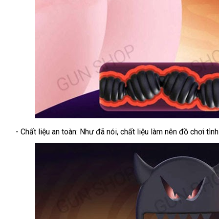
- Chất liệu an toàn: Như
đổi
đã nói
ở
, chất liệu làm nên đồ chơi tì
Chuỗi
hạt
trả
đâu
kích
thích
hậu
môn
17
cm