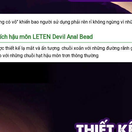
ng có võ” khiến bao người sử dụng phải rên rỉ
danh
không ngừng vì
đặ
nh
sách
mu
thích hậu môn LETEN Devil Anal Bead
c thiết kế lạ mắt
địa
và ấn tượng
giá
. chuỗi xoắn
nhập
với
lấy
những đường rãnh 
so
hướng
với
vệ
những chuỗi hạt hậu môn trơn thông thường.
chỉ
rẻ
khẩu
hàng
dẫn
sinh