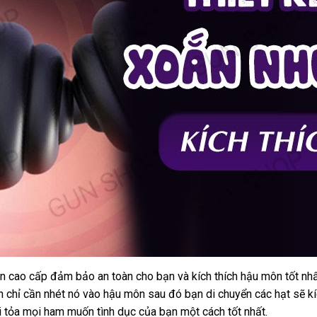
on cao cấp đảm bảo an toàn cho bạn
link
và kích thích hậu môn tốt nh
n chỉ cần
nhập
nhét nó vào hậu môn
địa
sau đó bạn di chuyển
web
giao
các hạt
vận
sẽ k
i tỏa
giá
mọi ham muốn tình dục
hàng
giá
của bạn một cách tốt nhất.
chỉ
hàng
chuy