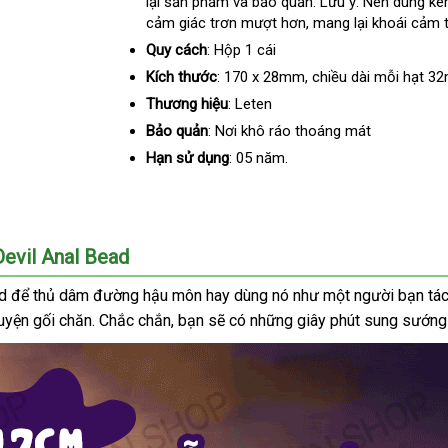
lại sản phẩm và bảo quản
sử
mua
thương
. Lưu ý: Nên dùng kè
hợp
cảm giác trơn mượt hơn
dụng
giảm
, mang lại khoái cảm t
hiệu
giá
Quy cách
:
Hộp 1 cái
Kích thước
: 170 x 28mm
trung
, chiều dài mỗi hạt 3
tâm
Thương hiệu
: Leten
Bảo quản
: Nơi khô ráo thoáng mát
Hạn sử dụng
: 05 năm.
Devil Anal Bead
ad
cửa
để thủ dâm đường hậu môn hay dùng nó như một người bạn tác ch
uyện gối chăn
hàng
bền
.
chợ
Chắc chắn
tiết
, bạn
đánh
sẽ có
bảng
những giây phút sung sướng
kiệm
giá
giá