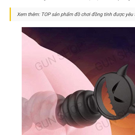
thích
toán
luận
hậu
Xem thêm: TOP sản phẩm đồ chơi đồng tính
tốt
được yêu t
môn
nhất
17
cm