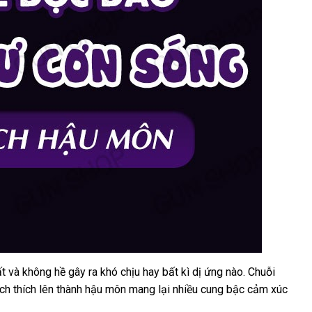
ất
mới
và không hề gây ra khó chịu hay bất kì dị ứng nào
Úc
. Chuỗi
ích thích lên thành hậu môn mang lại nhiều cung bậc cảm xúc
nhất
ển