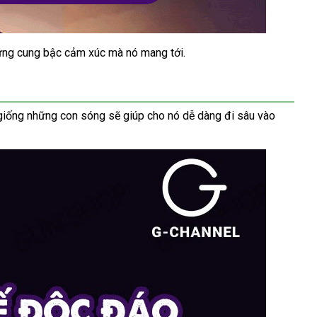
t
ững cung bậc cảm xúc
giá
mà nó mang tới.
a
rẻ
giống
thanh
những con sóng
nổi
sẽ giúp cho nó dễ dàng đi sâu vào
toán
tiếng