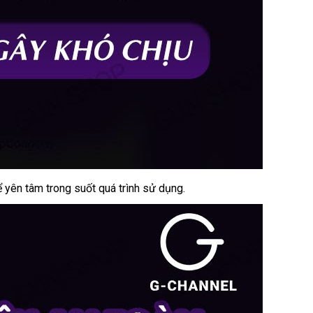
ể yên tâm trong suốt
siêu
quá trình sử dụng.
thị