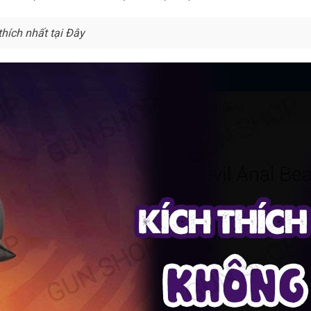
sỉ
sỉ
hích nhất tại Đây