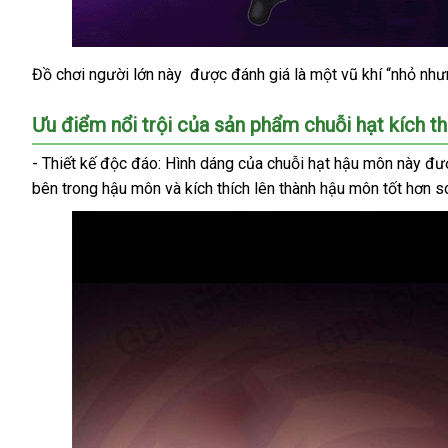
Đồ chơi người lớn này
ở
được đánh giá là một vũ khí “nhỏ
báo
như
Chuỗi
hạt
đâu
giá
kích
Ưu điểm nổi trội
xuất
của sản phẩm chuỗi hạt kích 
uy
thích
tín
khẩu
- Thiết kế độc đáo: Hình dáng
địa
của chuỗi hạt hậu môn này
địa
đượ
hậu
môn
bên trong hậu môn
tự
và kích thích lên thành hậu môn tốt hơn 
chỉ
chỉ
17
động
cm