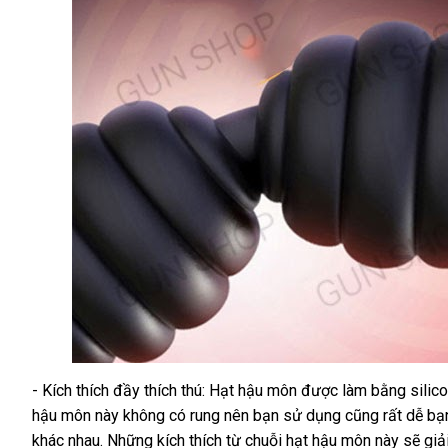
- Kích thích đầy thích thú: Hạt hậu môn
amazon
được làm bằng silic
Chuỗi
hậu môn này không có rung nên bạn sử dụng
hạt
tổng
cũng
mua
rất dễ bạ
kích
khác nhau
thanh
.
xưởng
Những kích thích từ chuỗi hạt hậu môn này
hợp
hàng
bình
sẽ giả