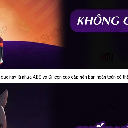
nh dục này là nhựa ABS
dễ
và Silicon cao cấp nên bạn hoàn toàn
thảo
có th
dàng
luận