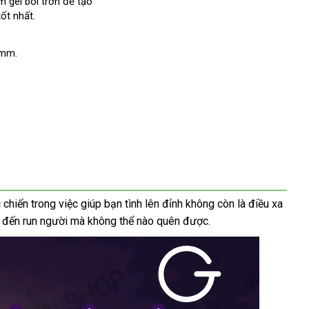
m gel bôi trơn
đẹp
để tạo
ốt nhất.
2mm.
iến trong việc giúp bạn tình lên đỉnh không còn là điều xa
 đến run người
xuất
mà không thể nào quên
đặt
được.
khẩu
hàng