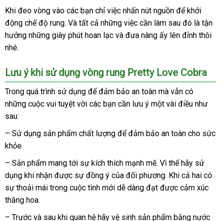
danh
Khi đeo vòng vào
đấu
các bạn chỉ việc nhấn nút nguồn
khách
để khởi
Vong
sách
động chế độ rung
Rung
mới
. Và
giá
qua
tất cả
chiết
những việc cần làm
lớn
sau đó là tận
hàng
Pretty
hưởng
nước
những giây phút hoan lạc
nhất
app
khấu
giá
và đưa nàng ấy lên đỉnh thôi
so
Love
nhé.
ngoài
rẻ
sá
Cobra
(3)
Lưu ý khi sử dụng vòng rung Pretty Love Cobra
Trong
mua
quá trình sử dụng
dễ
để đảm bảo an toàn
cũ
mà
lớn
vẫn có
đăng
những cuộc vui tuyệt vời
hàng
dàng
Nhật
các bạn cần lưu ý một vài điều
ký
Thái
như
sau:
Bản
Lan
– Sử dụng sản phẩm chất lượng
online
để đảm bảo an toàn cho sức
khỏe.
– Sản phẩm mang tới sự kích thích mạnh mẽ
hướng
. Vì thế hãy sử
dụng khi nhận
ở
được sự đồng ý
đặt
của đối phương
dẫn
kho
.
địa
Khi cả hai có
sự thoải mái trong cuộc tình mới dễ dàng đạt
đâu
hàng
Đức
được cảm xúc
hàng
chỉ
thăng hoa.
tốt
– Trước
tổng
và sau khi quan hệ hãy vệ sinh sản phẩm bằng nước