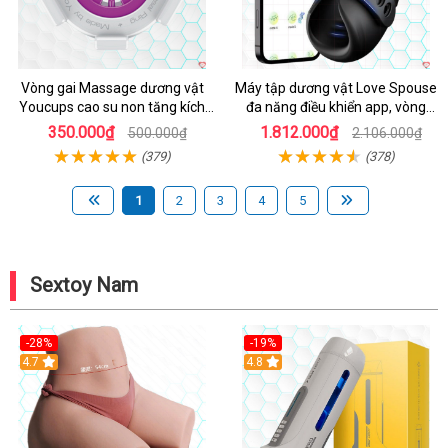
Vòng gai Massage dương vật
Máy tập dương vật Love Spouse
Youcups cao su non tăng kích
đa năng điều khiển app, vòng
thước
đeo siêu tiện
350.000₫
1.812.000₫
500.000₫
2.106.000₫
(379)
(378)
1
2
3
4
5
Sextoy Nam
-28%
-19%
4.7
Hot
4.8