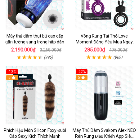
Máy thủ dâm thụt bú cao cấp
Vòng Rung Tai Thỏ Love
gắn tường sang trọng hấp dẫn
Moment Đáng Yêu Mua Ngay
Giá Tốt
2.190.000₫
285.000₫
3.268.000₫
475.000₫
(995)
(969)
-12%
-22%
Hot
5
5
Phích Hậu Môn Silicon Foxy Đuôi
Máy Thủ Dâm Svakom Alex NEO
Cáo Sexy Kích Thích Mạnh
Rên Rung Điều Khiển App Siêu