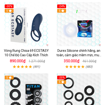
-30%
-24%
Hot
5
5
Vòng Rung Chisa 69 ECSTASY
Durex Silicone chính hãng, an
10 Chế Độ Cao Cấp Kích Thích
toàn, cảm giác mềm mịn, mua
ngay
890.000₫
350.000₫
1.271.000₫
461.000₫
(491)
(483)
5
-20%
Hot
5