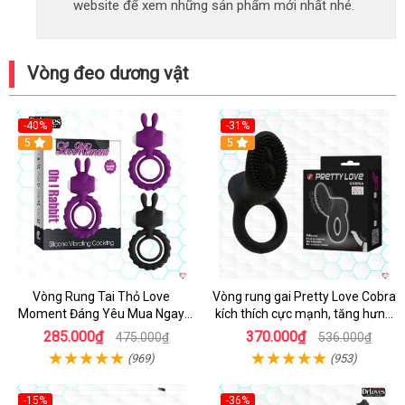
website để xem những sản phẩm mới nhất nhé.
Vòng đeo dương vật
-40%
-31%
5
5
Vòng Rung Tai Thỏ Love
Vòng rung gai Pretty Love Cobra
Moment Đáng Yêu Mua Ngay
kích thích cực mạnh, tăng hưng
Giá Tốt
phấn
285.000₫
370.000₫
475.000₫
536.000₫
(969)
(953)
-15%
-36%