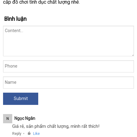
cấp đồ chơi tình dục chất lượng
khuyến
nhé.
mãi
Bình luận
Ngọc Ngân
N
Giá rẻ, sản phẩm chất lượng, mình rất thích!
Reply
Like
●