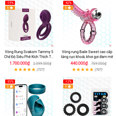
-19%
-42%
5
5
Vòng Rung Svakom Tammy 5
Vòng rung Baile Sweet cao cấp
Chế Độ Siêu Phê Kích Thích Tối
tăng cực khoái, khơi gợi đam mê
Đa
1.700.000₫
440.000₫
2.099.000₫
759.000₫
(727)
(707)
-35%
-12%
Hot
5
5