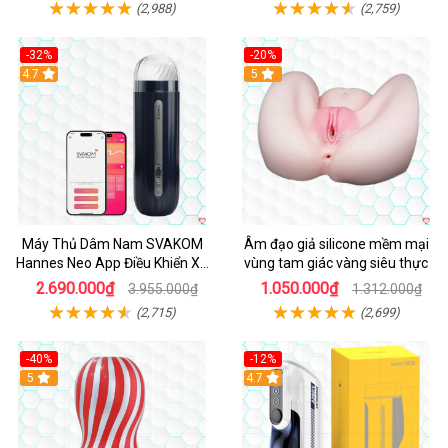
(2,988)
(2,759)
-32%
-20%
Hot
4.7
Hot
5
Máy Thủ Dâm Nam SVAKOM
Âm đạo giả silicone mềm mại
Hannes Neo App Điều Khiển Xa
vùng tam giác vàng siêu thực
Cao Cấp
2.690.000₫
1.050.000₫
3.955.000₫
1.312.000₫
(2,715)
(2,699)
-40%
-12%
Hot
5
Hot
4.7