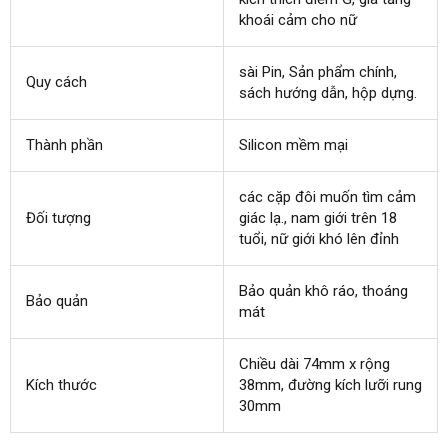
khoái cảm cho nữ
sài Pin
nhận
, Sản phẩm chính
bình
,
Quy cách
sách hướng dẫn
hàng
bỏ
, hộp dựng.
luận
sỉ
Thành phần
Silicon mềm mại
thanh
các cặp đôi muốn tìm cảm
Đối tượng
lý
giác lạ.
tham
, nam giới trên 18
tuổi
sản
, nữ giới khó lên đỉnh
khảo
xuất
Bảo quản khô ráo
lắp
, thoáng
Bảo quản
mát
đặt
Chiều dài 74mm x rộng
Kích thước
38mm
theo
, đường kích lưỡi rung
30mm
yêu
cầu