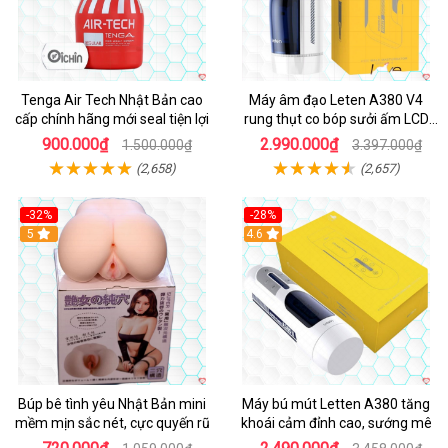
Tenga Air Tech Nhật Bản cao
Máy âm đạo Leten A380 V4
cấp chính hãng mới seal tiện lợi
rung thụt co bóp sưởi ấm LCD
đẹp
900.000₫
2.990.000₫
1.500.000₫
3.397.000₫
(2,658)
(2,657)
-32%
-28%
Hot
5
Hot
4.6
Búp bê tình yêu Nhật Bản mini
Máy bú mút Letten A380 tăng
mềm mịn sắc nét, cực quyến rũ
khoái cảm đỉnh cao, sướng mê