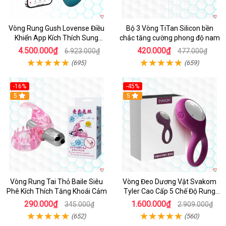
Vòng Rung Gush Lovense Điều
Bộ 3 Vòng TiTan Silicon bền
Khiển App Kích Thích Sung
chắc tăng cường phong độ nam
Sướng
4.500.000₫
420.000₫
6.923.000₫
477.000₫
(695)
(659)
-16%
-45%
Hot
5
5
Vòng Rung Tai Thỏ Baile Siêu
Vòng Đeo Dương Vật Svakom
Phê Kích Thích Tăng Khoái Cảm
Tyler Cao Cấp 5 Chế Độ Rung
Mạnh Mẽ Kích Thích Điểm G
290.000₫
1.600.000₫
345.000₫
2.909.000₫
(652)
(560)