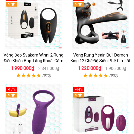
Hot
5
Hot
5
Vòng Đeo Svakom Winni 2 Rung
Vòng Rung Yeain Bull Demon
Điều Khiển App Tăng Khoái Cảm
King 12 Chế Độ Siêu Phê Giá Tốt
1.990.000₫
1.220.000₫
2.341.000₫
1.906.000₫
(912)
(907)
-17%
-44%
Hot
5
5