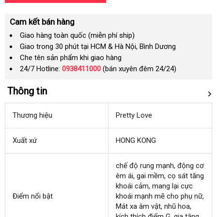
Cam kết bán hàng
Giao hàng toàn quốc (miễn phí ship)
Giao trong 30 phút tại HCM & Hà Nội, Bình Dương
Che tên sản phẩm khi giao hàng
24/7 Hotline:
0938411000
(bán xuyên đêm 24/24)
Thông tin
Thương hiệu
Pretty Love
Xuất xứ
HONG KONG
chế độ rung mạnh
nhanh
, động cơ
êm ái
Pháp
, gai mềm
cũ
, cọ sát tăng
nhất
khoái cảm
cung
, mang lại cực
Điểm nổi bật
khoái mạnh mẽ cho phụ nữ
cấp
có
,
Mát xa âm vật
thanh
, nhũ hoa
thông
,
nên
kích thích điểm G
toán
Pháp
, gia tăng
minh
mua