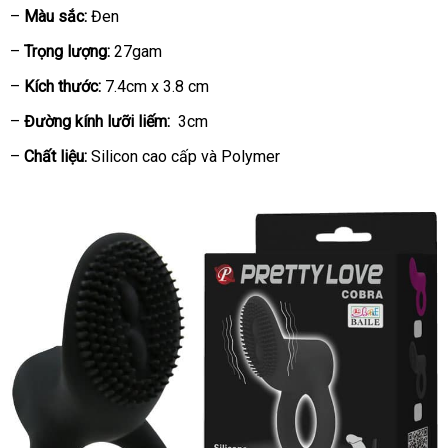
–
Màu sắc:
Đen
–
Trọng lượng:
27gam
–
Kích thước:
7.4cm x 3.8 cm
–
Đường kính lưỡi liếm:
3cm
–
Chất liệu:
Silicon cao cấp
tốt
và Polymer
nhất