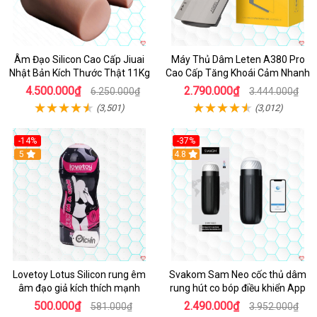
Âm Đạo Silicon Cao Cấp Jiuai
Máy Thủ Dâm Leten A380 Pro
Nhật Bản Kích Thước Thật 11Kg
Cao Cấp Tăng Khoái Cảm Nhanh
4.500.000₫
2.790.000₫
6.250.000₫
3.444.000₫
(3,501)
(3,012)
-14%
-37%
Hot
5
4.8
Lovetoy Lotus Silicon rung êm
Svakom Sam Neo cốc thủ dâm
âm đạo giả kích thích mạnh
rung hút co bóp điều khiển App
500.000₫
2.490.000₫
581.000₫
3.952.000₫