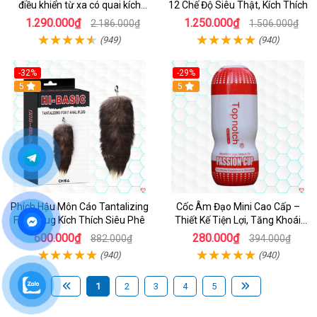
điều khiển từ xa có quai kích
12 Chế Độ Siêu Thật, Kích Thích
thích
1.290.000₫
1.250.000₫
2.186.000₫
1.506.000₫
(949)
(940)
-32%
-29%
Hot
5
5
Phích Hậu Môn Cáo Tantalizing
Cốc Âm Đạo Mini Cao Cấp –
Foxy Plug Kích Thích Siêu Phê
Thiết Kế Tiện Lợi, Tăng Khoái
Cảm
600.000₫
280.000₫
882.000₫
394.000₫
(940)
(940)
1
2
3
4
5