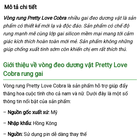
Mô tả chi tiết
Vòng rung Pretty Love Cobra
nhiều gai đeo dương vật là sản
phẩm có thiết kế mới lạ
nhận
và độc đáo
bỏ
. Sản phẩm có chế độ
rung mạnh mẽ cùng lớp gai silicon mềm mại mang tới cảm
hàng
sỉ
giác kích thích hoàn toàn mới mẻ
hướng
. Sản phẩm không
Trung
những
giúp chống xuất tinh sớm còn khiến chị em
dẫn
xuất
rất thích thú.
Quốc
xứ
Giới thiệu về vòng đeo dương vật Pretty Love
Cobra rung gai
Vòng rung Pretty Love Cobra là sản phẩm hỗ trợ giúp đẩy
thăng hoa cuộc tình cho cả nam
nổi
và nữ
danh
. Dưới đây là một số
thông tin nổi bật
theo
của sản phẩm:
tiếng
sách
yêu
–
Nguồn gốc xuất xứ:
Mỹ
cầu
–
Nhập khẩu:
Hồng Kông
–
Nguồn:
Sử dụng pin dễ dàng thay thế