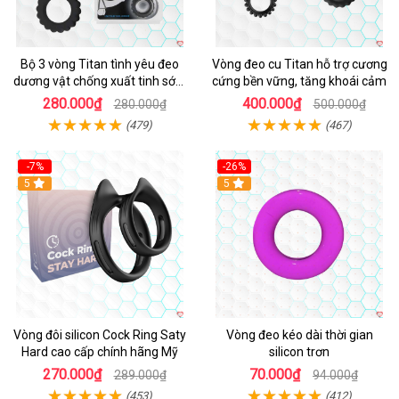
Bộ 3 vòng Titan tình yêu đeo
Vòng đeo cu Titan hỗ trợ cương
dương vật chống xuất tinh sớm
cứng bền vững, tăng khoái cảm
chất liệu silicon y tế
280.000₫
400.000₫
280.000₫
500.000₫
(479)
(467)
-7%
-26%
5
5
Vòng đôi silicon Cock Ring Saty
Vòng đeo kéo dài thời gian
Hard cao cấp chính hãng Mỹ
silicon trơn
270.000₫
70.000₫
289.000₫
94.000₫
(453)
(412)