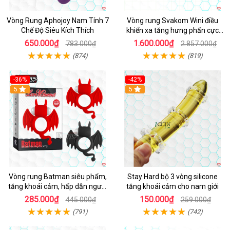
Vòng Rung Aphojoy Nam Tính 7
Vòng rung Svakom Wini điều
Chế Độ Siêu Kích Thích
khiển xa tăng hưng phấn cực
đỉnh
650.000₫
1.600.000₫
783.000₫
2.857.000₫
(874)
(819)
-36%
-42%
5
5
Vòng rung Batman siêu phẩm,
Stay Hard bộ 3 vòng silicone
tăng khoái cảm, hấp dẫn người
tăng khoái cảm cho nam giới
dùng
285.000₫
150.000₫
445.000₫
259.000₫
(791)
(742)