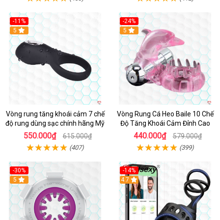
-11%
-24%
5
5
Vòng rung tăng khoái cảm 7 chế
Vòng Rung Cá Heo Baile 10 Chế
độ rung dùng sạc chính hãng Mỹ
Độ Tăng Khoái Cảm Đỉnh Cao
550.000₫
440.000₫
615.000₫
579.000₫
(407)
(399)
-30%
-14%
5
4.7