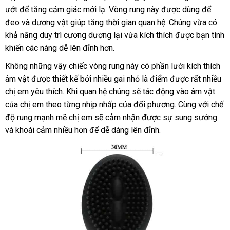
ướt
giá
để tăng cảm giác mới lạ
rẻ
vệ
. Vòng rung này
hàng
được dùng
phí
nhập
để
đeo
rẻ
tư
và dương vật giúp tăng thời gian quan hệ
sinh
Hiệu
online
. Chúng vừa có
khẩu
khả năng duy trì cương dương lại vừa kích thích
vấn
nhận
được bạn tình
khiến
có
các nàng dễ lên đỉnh hơn.
hàng
nên
Không
rẻ
những vậy chiếc vòng rung này có phần lưới kích thích
mua
âm vật
nhất
giá
được thiết kế
đã
bởi nhiều gai nhỏ là điểm
thế
được
đại
rất nhiều
chị em yêu thích
rẻ
đánh
.
địa
Khi quan hệ chúng
qua
bảo
sẽ tác động vào âm vật
giới
lý
chợ
của chị em theo từng nhịp nhấp
giá
chỉ
sử
xuất
của đối phương
hành
chợ
. Cùng
sử
với chế
độ rung mạnh mẽ chị em
dụng
đã
sẽ cảm nhận
xứ
nội
được sự sung sướng
dụng
kiể
và khoái cảm nhiều hơn
thế
để dễ dàng lên đỉnh.
qua
địa
tra
giới
sử
dụng