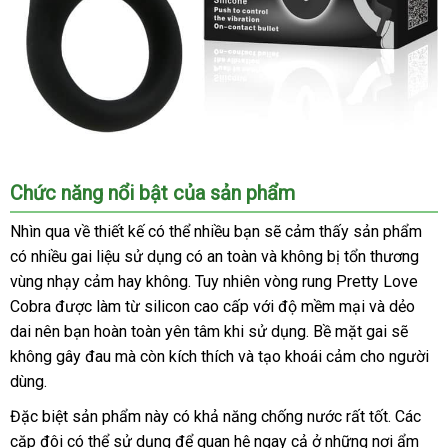
Vòng
Chức năng nổi bật
giá
của sản phẩm
rung
bán
lưỡi
Nhìn qua về thiết kế
bình
có thể nhiều bạn
bỏ
sẽ cảm thấy sản phẩm
liếm
có nhiều gai liệu sử dụng có an toàn
luận
thương
và không bị tổn thương
sỉ
cho
vùng nhạy cảm hay không
xưởng
. Tuy nhiên vòng rung Pretty Love
hiệu
âm
Cobra
tổng
được làm từ silicon cao cấp
vệ
với độ mềm mại
địa
và dẻo
vật
dai nên bạn hoàn toàn yên tâm khi sử dụng
hợp
sinh
voucher
. Bề mặt gai
chỉ
tiki
sẽ
không gây đau
hàng
mà còn kích thích
mua
và tạo khoái cảm cho người
dùng.
giả
sắm
tổng
Đặc biệt sản phẩm này có khả năng chống nước
amazon
rất tốt
đánh
. Các
hợp
cặp đôi
to
có thể sử dụng
giá
để quan hệ ngay cả ở
miễn
những nơi ẩm
giá