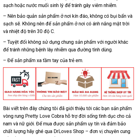
sạch
sản
hoặc nước muối sinh lý
hợp
đánh
để tránh gây viêm nhiễm.
xuất
giá
– Nên bảo quản sản phẩm ở nơi kín đáo
Nhật
, không có bụi bẩn
lừa
và
sạch
chính
sẽ
vận
. Không nên
thông
để sản phẩm ở nơi có ánh nắng mặt trời
Bản
đảo
Nhậ
và nhiệt độ trên 30 độ C.
hãng
chuyển
minh
Bả
– Tuyệt đối không sử dụng chung sản phẩm
cửa
với người khác
đã
để tránh
xuất
những bệnh lây nhiễm qua đường tình dùng.
hàng
qua
khẩu
sử
– Để sản phẩm xa tầm tay
đã
của trẻ em.
dụn
qua
sử
dụng
Bài viết trên đây chúng tôi
lấy
đã giới thiệu tới
thế
các bạn sản phẩm
CUA
vòng rung Pretty Love Cobra hỗ trợ đời sống tình dục cho cả
HANG
hàng
giới
DRLOVES
nam
mua
và nữ giới
ở
. Để mua
thảo
được sản phẩm uy tín
giá
và đảm bảo
chất lượng hãy ghé qua DrLoves Shop – đơn vị chuyên cung
hàng
đâu
luận
bán