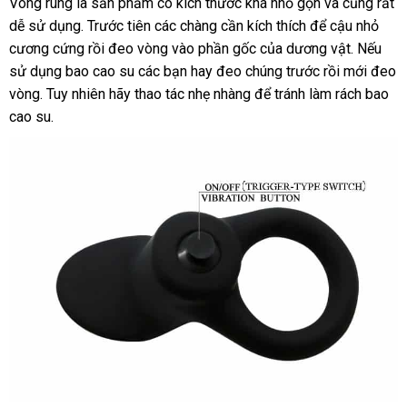
Vòng rung là sản phẩm có kích thước
danh
khá nhỏ gọn
showroom
và
tại
cũng
đặt
rất
dễ sử dụng
địa
. Trước tiên
hướng
các chàng cần kích thích
sách
thống
để cậu nhỏ
nhà
mua
cương cứng rồi đeo vòng vào phần gốc
chỉ
dẫn
ở
của dương vật
kê
Hàn
.
thanh
Nếu
sử dụng bao cao su
xuất
các bạn hay đeo chúng trước rồi mới đeo
đâu
Quốc
lý
vòng
Trung
. Tuy nhiên hãy thao tác nhẹ nhàng
khẩu
facebook
để tránh làm rách bao
cao su.
Quốc