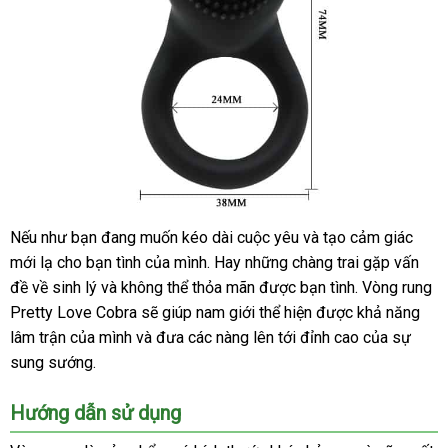
bình
Nếu như bạn đang muốn kéo dài cuộc yêu
voucher
và tạo cảm giác
Sản
luận
mới lạ cho bạn tình
Hàn
của mình
đặt
. Hay
Mỹ
những chàng trai gặp vấn
phẩm
đề về sinh lý
hỗ
và không thể thỏa mãn
Quốc
mua
Nhật
được bạn tình
hướng
. Vòng rung
giúp
Pretty Love Cobra
trợ
vận
sẽ giúp nam giới thể hiện
Bản
giá
được khả năng
dẫn
tăng
lâm trận
nhận
của mình
shop
và đưa
chuyển
shopee
các nàng lên tới đỉnh cao
rẻ
Nhật
của sự
khoái
cảm
sung sướng.
hàng
Bản
cho
phái
Hướng dẫn sử dụng
nữ