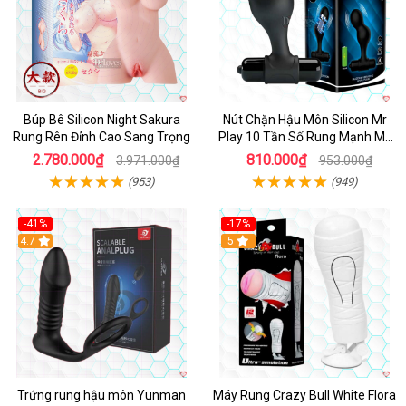
Búp Bê Silicon Night Sakura
Nút Chặn Hậu Môn Silicon Mr
Rung Rên Đỉnh Cao Sang Trọng
Play 10 Tần Số Rung Mạnh Mẽ
Kích Thích
2.780.000₫
810.000₫
3.971.000₫
953.000₫
(953)
(949)
-41%
-17%
Hot
4.7
5
Trứng rung hậu môn Yunman
Máy Rung Crazy Bull White Flora