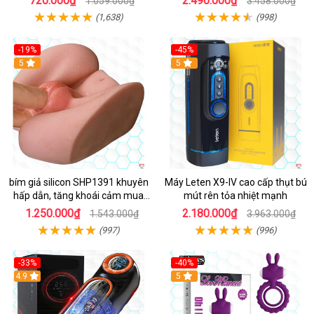
720.000₫
2.490.000₫
1.059.000₫
3.458.000₫
(1,638)
(998)
-19%
-45%
Hot
5
Hot
5
bím giả silicon SHP1391 khuyên
Máy Leten X9-IV cao cấp thụt bú
hấp dẫn, tăng khoái cảm mua
mút rên tỏa nhiệt mạnh
ngay
1.250.000₫
2.180.000₫
1.543.000₫
3.963.000₫
(997)
(996)
-33%
-40%
Hot
4.9
5