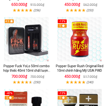
An Toàn
650.000₫
450.000₫
915.000₫
562.000₫
(256)
(253)
4.5
-13%
Hot
5
Popper Fuck YoLo 50ml combo
Popper Super Rush Original Red
hộp thiếc 40ml 10ml chất lượng
10ml chính hãng Mỹ USA PWD
tốt
700.000₫
450.000₫
700.000₫
517.000₫
(250)
(240)
-40%
-13%
5
Hot
5