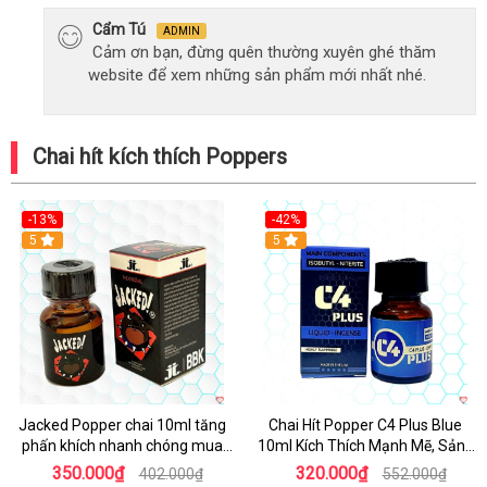
Cẩm Tú
ADMIN
Cảm ơn bạn, đừng quên thường xuyên ghé thăm
website để xem những sản phẩm mới nhất nhé.
Chai hít kích thích Poppers
-13%
-42%
5
5
Jacked Popper chai 10ml tăng
Chai Hít Popper C4 Plus Blue
phấn khích nhanh chóng mua
10ml Kích Thích Mạnh Mẽ, Sảng
ngay
Khoái
350.000₫
320.000₫
402.000₫
552.000₫