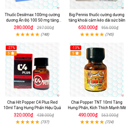
Thuốc Desilmax 100mg cường
Big Pennis thuốc cường dương
dương Ấn Độ 100 50 mg tăng
tăng khoái cảm kéo dài sức bền
sinh lý tốt nhất
280.000₫
650.000₫
297.000₫
956.000₫
(748)
(745)
-27%
-13%
5
5
Chai Hít Popper C4 Plus Red
Chai Popper TNT 10ml Tăng
10ml Tăng Hưng Phấn Hiệu Quả
Hưng Phấn, Kích Thích Mạnh Mẽ
320.000₫
490.000₫
438.000₫
563.000₫
(737)
(724)