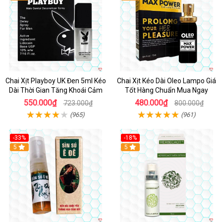
Chai Xịt Playboy UK Đen 5ml Kéo
Chai Xịt Kéo Dài Oleo Lampo Giá
Dài Thời Gian Tăng Khoái Cảm
Tốt Hàng Chuẩn Mua Ngay
550.000₫
480.000₫
723.000₫
800.000₫
(965)
(961)
-33%
-18%
5
5