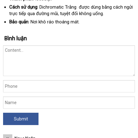
Cách sử dụng
: Dichromatic Trắng
Mỹ
được dùng bằng cách ngửi
trực tiếp qua đường mũi
online
,
Nhật
tuyệt đối không uống.
Bản
Bảo quản
: Nơi khô ráo thoáng mát.
Bình luận