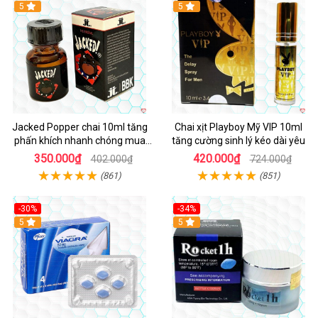
5
5
Jacked Popper chai 10ml tăng
Chai xịt Playboy Mỹ VIP 10ml
phấn khích nhanh chóng mua
tăng cường sinh lý kéo dài yêu
ngay
350.000₫
420.000₫
402.000₫
724.000₫
(861)
(851)
-30%
-34%
5
5