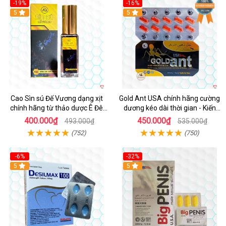
-19%
-16%
5
5
Cao Sìn sú Đế Vương dạng xịt
Gold Ant USA chính hãng cường
chính hãng từ thảo dược Ê Đê
dương kéo dài thời gian - Kiến
Việt Nam
Vàng Đen Tây Tạng
400.000₫
450.000₫
493.000₫
535.000₫
(752)
(750)
-6%
-32%
5
5