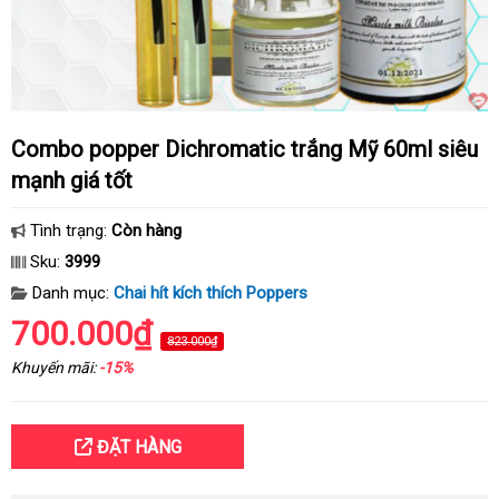
Combo popper Dichromatic trắng Mỹ 60ml siêu
mạnh giá tốt
Tình trạng:
Còn hàng
Sku:
3999
Danh mục:
Chai hít kích thích Poppers
700.000₫
823.000₫
Khuyến mãi:
-15%
ĐẶT HÀNG