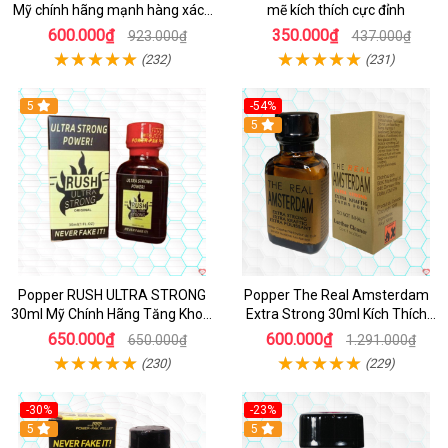
Mỹ chính hãng mạnh hàng xách
mẽ kích thích cực đỉnh
tay kích thích
600.000₫
350.000₫
923.000₫
437.000₫
(232)
(231)
5
-54%
5
Popper RUSH ULTRA STRONG
Popper The Real Amsterdam
30ml Mỹ Chính Hãng Tăng Khoái
Extra Strong 30ml Kích Thích
Cảm
Cường Độ Cao
650.000₫
600.000₫
650.000₫
1.291.000₫
(230)
(229)
-30%
-23%
5
5