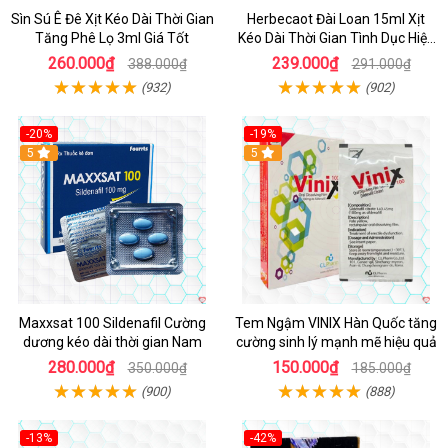
Sìn Sú Ê Đê Xịt Kéo Dài Thời Gian
Herbecaot Đài Loan 15ml Xịt
Tăng Phê Lọ 3ml Giá Tốt
Kéo Dài Thời Gian Tình Dục Hiệu
Quả
260.000₫
239.000₫
388.000₫
291.000₫
(932)
(902)
-20%
-19%
5
5
Maxxsat 100 Sildenafil Cường
Tem Ngậm VINIX Hàn Quốc tăng
dương kéo dài thời gian Nam
cường sinh lý mạnh mẽ hiệu quả
280.000₫
150.000₫
350.000₫
185.000₫
(900)
(888)
-13%
-42%