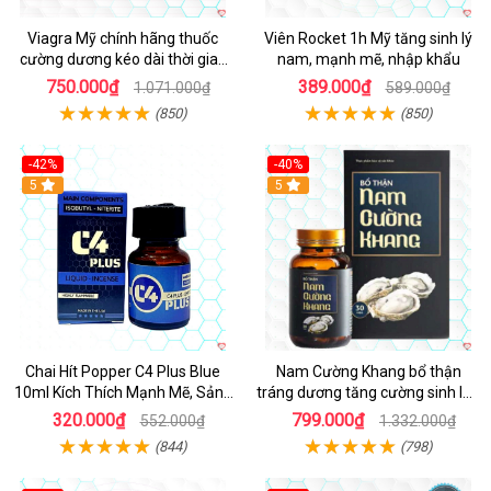
Viagra Mỹ chính hãng thuốc
Viên Rocket 1h Mỹ tăng sinh lý
cường dương kéo dài thời gian
nam, mạnh mẽ, nhập khẩu
cho Nam nhập khẩu chính ngạch
750.000₫
389.000₫
1.071.000₫
589.000₫
(850)
(850)
-42%
-40%
5
5
Chai Hít Popper C4 Plus Blue
Nam Cường Khang bổ thận
10ml Kích Thích Mạnh Mẽ, Sảng
tráng dương tăng cường sinh lực
Khoái
nam
320.000₫
799.000₫
552.000₫
1.332.000₫
(844)
(798)