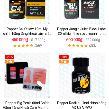
Popper C4 Yellow 10ml Mỹ
Popper Jungle Juice Black Label
chính hãng tăng khoái cảm siêu
30ml kích thích cực mạnh hưng
mạnh
phấn
450.000₫
600.000₫
517.000₫
882.000₫
(265)
(258)
-29%
-20%
5
5
Popper Big Penis 60ml Chính
Popper Radikal 10ml chính hãng
Hãng Tăng Khoái Cảm Mạnh Mẽ
Mỹ USA PWD