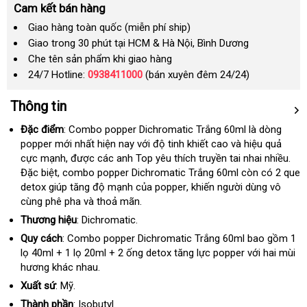
Cam kết bán hàng
Giao hàng toàn quốc (miễn phí ship)
Giao trong 30 phút tại HCM & Hà Nội, Bình Dương
Che tên sản phẩm khi giao hàng
24/7 Hotline:
0938411000
(bán xuyên đêm 24/24)
Thông tin
Đặc điểm
: Combo popper Dichromatic Trắng 60ml là dòng
popper mới nhất
mới
hiện nay
phụ
với độ tinh khiết cao
Hàn
và hiệu quả
cực mạnh
chính
,
đặt
được
nhất
xuất
các anh Top yêu thích truyền tai nhai nhiều
kiện
Quốc
nha
.
đá
Đặc biệt
tham
, combo popper Dichromatic Trắng 60ml còn có 2 que
hãng
mua
xứ
nhấ
giá
detox giúp tăng độ mạnh
khảo
facebook
của popper
amazon
, khiến người dùng vô
cùng phê pha
Mỹ
và thoả mãn.
Thương hiệu
: Dichromatic.
Quy cách
: Combo popper Dichromatic Trắng 60ml
sửa
bao gồm 1
lọ 40ml + 1 lọ 20ml + 2 ống detox tăng lực popper
chữa
sử
với hai mùi
hương khác nhau.
dụng
Xuất sứ
: Mỹ.
Thành phần
: Isobutyl.