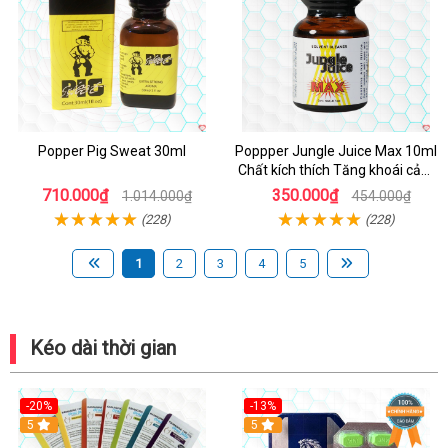
Popper Pig Sweat 30ml
Poppper Jungle Juice Max 10ml
Chất kích thích Tăng khoái cảm
An toàn
710.000₫
350.000₫
1.014.000₫
454.000₫
(228)
(228)
1
2
3
4
5
Kéo dài thời gian
-20%
-13%
5
Hot
5