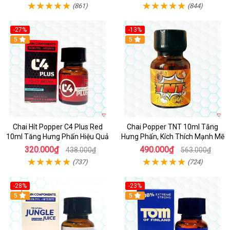
(861)
(844)
-27%
-13%
5
5
Chai Hít Popper C4 Plus Red
Chai Popper TNT 10ml Tăng
10ml Tăng Hưng Phấn Hiệu Quả
Hưng Phấn, Kích Thích Mạnh Mẽ
320.000₫
490.000₫
438.000₫
563.000₫
(737)
(724)
-28%
-23%
5
5