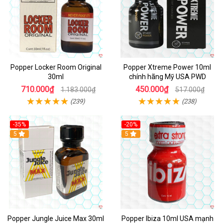
Popper Locker Room Original
Popper Xtreme Power 10ml
30ml
chính hãng Mỹ USA PWD
710.000₫
450.000₫
1.183.000₫
517.000₫
(239)
(238)
-35%
-20%
5
5
Popper Jungle Juice Max 30ml
Popper Ibiza 10ml USA mạnh