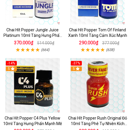
Chai Hít Popper Jungle Juice
Chai Hít Popper Tom Of Finland
Platinum 10ml Tăng Hưng Phấn
Xanh 10ml Tăng Cảm Xúc Mạnh
Mạnh
370.000₫
290.000₫
514.000₫
377.000₫
(664)
(638)
-14%
-37%
5
5
Chai Hít Popper C4 Plus Yellow
Chai Hít Popper Rush Original Đỏ
10ml Tăng Hưng Phấn Mạnh Mẽ
10ml Tăng Phê Tự Nhiên Kích
Thích