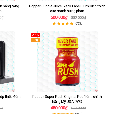
h hãng tăng
Popper Jungle Juice Black Label 30ml kích thích
h
cực mạnh hưng phấn
600.000₫
0₫
882.000₫
(258)
-13%
Hot
5
ộp thiếc 40ml
Popper Super Rush Original Red 10ml chính
hãng Mỹ USA PWD
450.000₫
0₫
517.000₫