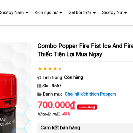
Sextoy Nam
Kích dục nữ
Gel bôi trơn
Sextoy Nữ
Combo Popper Fire Fist Ice And Fire 60ml Hộp
Thiếc Tiện Lợi Mua Ngay
Tình trạng:
Còn hàng
Sku:
3557
Danh mục:
Chai hít kích thích Poppers
700.000₫
1.372.000₫
Khuyến mãi:
-49%
Cam kết bán hàng