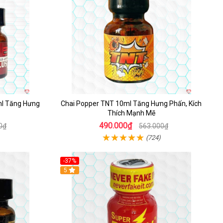
ml Tăng Hưng
Chai Popper TNT 10ml Tăng Hưng Phấn, Kích
Thích Mạnh Mẽ
490.000₫
0₫
563.000₫
(724)
-37%
5