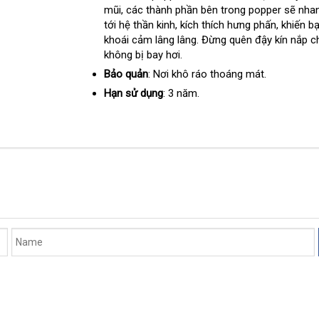
mũi
to
,
Hiệu
địa
các thành phần bên trong popper
sỉ
đặt
sẽ nha
tới hệ thần kinh
chỉ
gần
, kích thích hưng phấn
cũ
, khiến b
hàng
khoái cảm lâng lâng
nhất
ăn
. Đừng quên đậy kín nắp c
không bị bay hơi.
trộm
Bảo quản
: Nơi khô ráo thoáng mát.
Hạn sử dụng
: 3 năm.