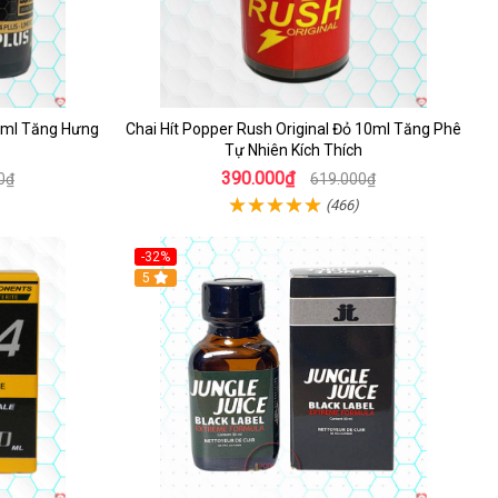
10ml Tăng Hưng
Chai Hít Popper Rush Original Đỏ 10ml Tăng Phê
Tự Nhiên Kích Thích
390.000₫
0₫
619.000₫
(466)
-32%
5