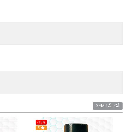
XEM TẤT CẢ
-13%
5