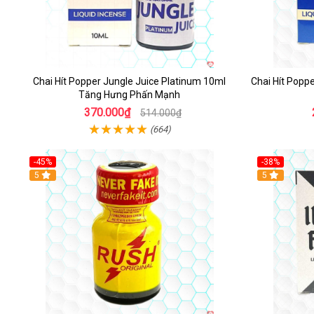
Chai Hít Popper Jungle Juice Platinum 10ml
Chai Hít Popp
Tăng Hưng Phấn Mạnh
370.000₫
514.000₫
(664)
-45%
-38%
5
5