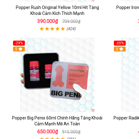
Popper Rush Original Yellow 10ml Hít Tăng
Popper Iro
Khoái Cảm Kích Thích Mạnh
390.000₫
709.000₫
(424)
-29%
-20%
5
5
Popper Big Penis 60ml Chính Hãng Tăng Khoái
Popper Radi
Cảm Mạnh Mẽ An Toàn
650.000₫
915.000₫