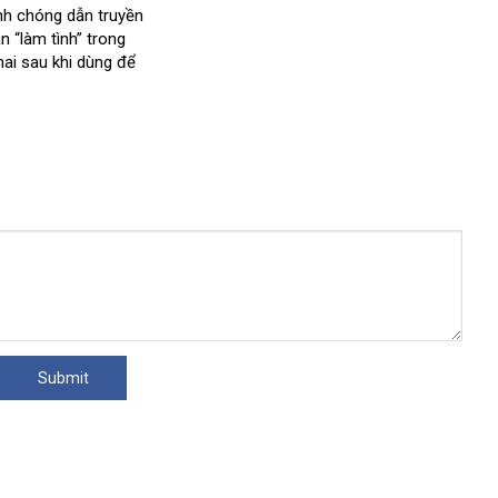
nh chóng dẫn truyền
phối
ạn “làm tình” trong
hai sau khi dùng
nhận
để
xét