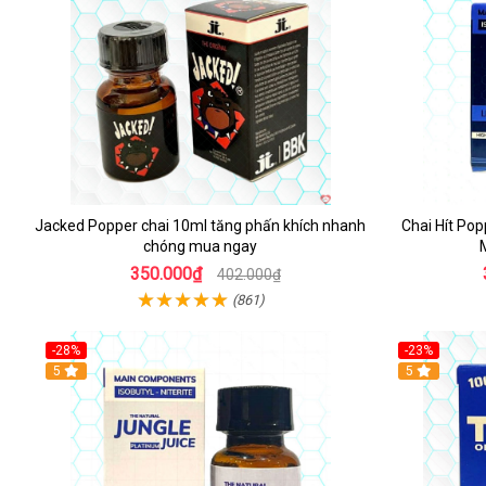
Jacked Popper chai 10ml tăng phấn khích nhanh
Chai Hít Pop
chóng mua ngay
350.000₫
402.000₫
(861)
-28%
-23%
5
5