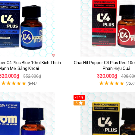
per C4 Plus Blue 10ml Kích Thích
Chai Hít Popper C4 Plus Red 10
Mạnh Mẽ, Sảng Khoái
Phấn Hiệu Quả
320.000₫
320.000₫
552.000₫
438.00
(844)
(737)
-14%
5