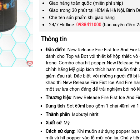
Giao hàng toàn quốc (miễn phí ship)
Giao trong 30 phút tại HCM & Hà Nội, Bình 
Che tên sản phẩm khi giao hàng
24/7 Hotline:
0938411000
(bán xuyên đêm 2
Thông tin
Đặc điểm
: New Release Fire Fist Ice And Fir
dành cho Top
lừa
và Bot
lớn
với thiết kế hộp thiếc v
trọng
sửa
. Combo chai hít popper New Release Fire
đảo
chính hãng Mỹ giúp kích thích ham muốn tình 
chữa
giảm đau rát
kiểm
.
nổi
Đặc biệt
nhập
,
tổng
với
hàng
những người
ở
đã bị 
khác thì New Release Fire Fist Ice And Fire hà
tra
tiếng
hàng
hợp
Hiệu
đâu
một sự lựa chọn đáng
mua
để trải nghiệm
đại
bởi nó
uy
l
k
hàng
lý
tín
w
Thương hiệu
: New Release Fire Fist Ice And Fi
Dung tích
: Set 60ml
xưởng
bao gồm 1 chai 40ml
dan
và 1
sác
Thành phần
: Isobutyl nitrit.
Xuất sứ
: Mỹ.
Cách sử dụng
:
nhập
Khi muốn sử dụng popper bạn 
mũi
hàng
và hít popper vào lỗ mũi còn lại
khẩu
bỏ
. Chú ý ti