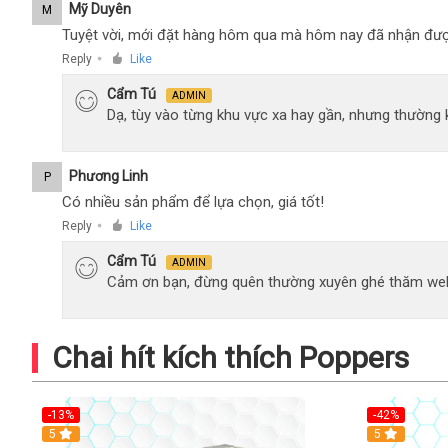
Mỹ Duyên
M
Tuyệt vời, mới đặt hàng hôm qua mà hôm nay đã nhận đượ
Reply
Like
●
Cẩm Tú
ADMIN
Dạ, tùy vào từng khu vực xa hay gần, nhưng thường
Phương Linh
P
Có nhiều sản phẩm để lựa chọn, giá tốt!
Reply
Like
●
Cẩm Tú
ADMIN
Cảm ơn bạn, đừng quên thường xuyên ghé thăm web
Chai hít kích thích Poppers
-13%
-42%
5
5