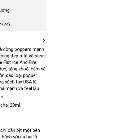
Dương
4/24)
e là dòng poppers mạnh
ô cùng đẹp mắt
thanh
và sang
 Fist Ice And Fire
lý
dục
nội
, tăng khoái cảm
phụ
và
lờn
lớn
các loại popper
địa
kiện
ng xách tay USA là
ink
há mạnh
giảm
và feel lâu.
eb
giá
re.
h
 chai 20ml.
h
chỉ cần bịt một bên
ến hành
phân
với cả hai lỗ