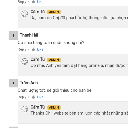
Reply
Like
●
Cẩm Tú
ADMIN
Dạ, cảm ơn Chị đã phải hồi, hệ thống luôn lựa chọ
Thanh Hải
T
Có ship hàng toàn quốc không nhỉ?
Reply
Like
●
Cẩm Tú
ADMIN
Có nhé, Anh yên tâm đặt hàng online ạ, nhận được h
Trâm Anh
T
Chất lượng tốt, sẽ giới thiệu cho bạn bè.
Reply
Like
●
Cẩm Tú
ADMIN
Thanks Chị, website bên em luôn cập nhật những sả