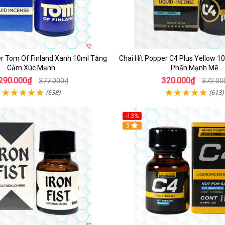
er Tom Of Finland Xanh 10ml Tăng
Chai Hít Popper C4 Plus Yellow 
Cảm Xúc Mạnh
Phấn Mạnh Mẽ
290.000₫
320.000₫
377.000₫
372.00
(638)
(613)
-13%
Hot
5