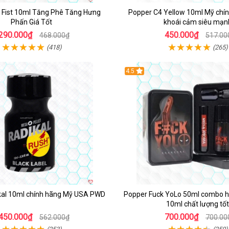
n Fist 10ml Tăng Phê Tăng Hưng
Popper C4 Yellow 10ml Mỹ chín
Phấn Giá Tốt
khoái cảm siêu mạn
290.000₫
450.000₫
468.000₫
517.00
(418)
(265)
4.5
kal 10ml chính hãng Mỹ USA PWD
Popper Fuck YoLo 50ml combo h
10ml chất lượng tốt
450.000₫
700.000₫
562.000₫
700.00