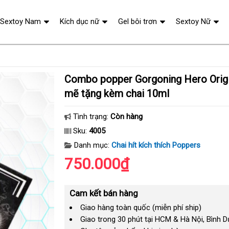
Sextoy Nam
Kích dục nữ
Gel bôi trơn
Sextoy Nữ
Combo popper Gorgoning Hero Origins 50ml mạnh
mẽ tặng kèm chai 10ml
Tình trạng:
Còn hàng
Sku:
4005
Danh mục:
Chai hít kích thích Poppers
750.000₫
Cam kết bán hàng
Giao hàng toàn quốc (miễn phí ship)
Giao trong 30 phút tại HCM & Hà Nội, Bình 