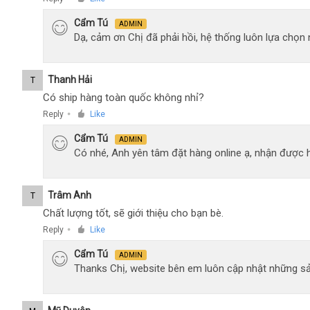
10ml
Cẩm Tú
ADMIN
Dạ, cảm ơn Chị đã phải hồi, hệ thống luôn lựa chọ
Thanh Hải
T
Có ship hàng toàn quốc không nhỉ?
Reply
Like
●
Cẩm Tú
ADMIN
Có nhé, Anh yên tâm đặt hàng online ạ, nhận được h
Trâm Anh
T
Chất lượng tốt, sẽ giới thiệu cho bạn bè.
Reply
Like
●
Cẩm Tú
ADMIN
Thanks Chị, website bên em luôn cập nhật những sả