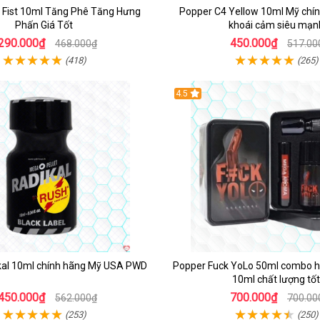
n Fist 10ml Tăng Phê Tăng Hưng
Popper C4 Yellow 10ml Mỹ chín
Phấn Giá Tốt
khoái cảm siêu mạn
290.000₫
450.000₫
468.000₫
517.00
(418)
(265)
4.5
kal 10ml chính hãng Mỹ USA PWD
Popper Fuck YoLo 50ml combo h
10ml chất lượng tốt
450.000₫
700.000₫
562.000₫
700.00
(253)
(250)