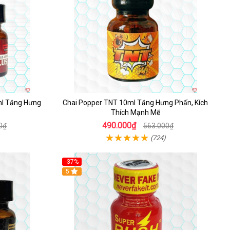
ml Tăng Hưng
Chai Popper TNT 10ml Tăng Hưng Phấn, Kích
Thích Mạnh Mẽ
490.000₫
0₫
563.000₫
(724)
-37%
5