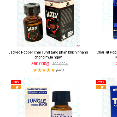
Jacked Popper chai 10ml tăng phấn khích nhanh
Chai Hít Pop
chóng mua ngay
350.000₫
402.000₫
(861)
-28%
-23%
5
5