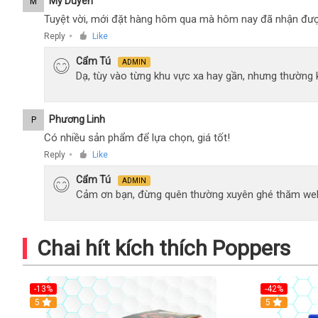
Mỹ Duyên
M
Tuyệt vời, mới đặt hàng hôm qua mà hôm nay đã nhận đượ
Reply
Like
●
Cẩm Tú
ADMIN
Dạ, tùy vào từng khu vực xa hay gần, nhưng thường
Phương Linh
P
Có nhiều sản phẩm để lựa chọn, giá tốt!
Reply
Like
●
Cẩm Tú
ADMIN
Cảm ơn bạn, đừng quên thường xuyên ghé thăm web
Chai hít kích thích Poppers
-13%
-42%
5
5