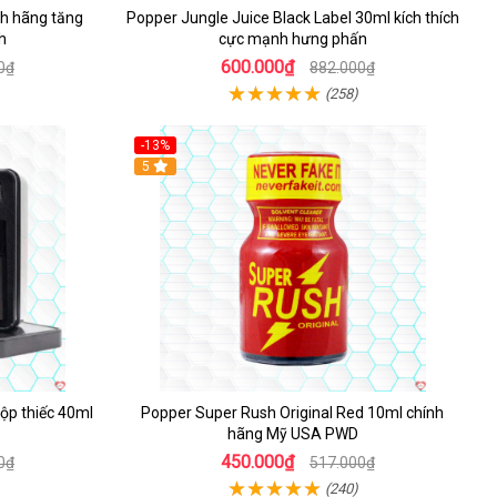
h hãng tăng
Popper Jungle Juice Black Label 30ml kích thích
h
cực mạnh hưng phấn
600.000₫
0₫
882.000₫
(258)
-13%
Hot
5
ộp thiếc 40ml
Popper Super Rush Original Red 10ml chính
hãng Mỹ USA PWD
450.000₫
0₫
517.000₫
(240)