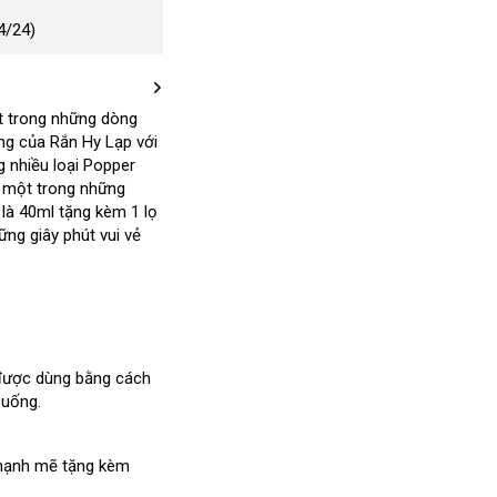
4/24)
t trong
đặt
những dòng
áng
ở
của Rắn Hy Lạp
mua
có
với
g nhiều loại Popper
đâu
nên
à một trong
uy
nội
những
chọn
h là 40ml tặng kèm 1 lọ
tín
địa
om
p
ững giây phút vui vẻ
t
ại
ược dùng bằng cách
 uống.