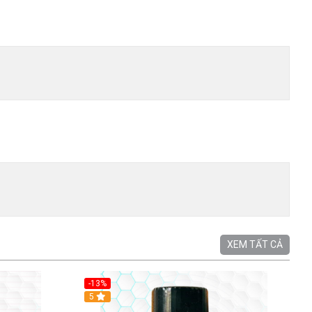
XEM TẤT CẢ
-13%
5