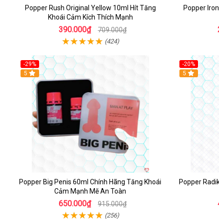
Popper Rush Original Yellow 10ml Hít Tăng
Popper Iro
Khoái Cảm Kích Thích Mạnh
390.000₫
709.000₫
(424)
-29%
-20%
5
5
Popper Big Penis 60ml Chính Hãng Tăng Khoái
Popper Radi
Cảm Mạnh Mẽ An Toàn
650.000₫
915.000₫
(256)