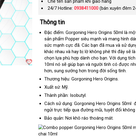
Che tên sản phẩm khi giao hàng
24/7 Hotline:
0938411000
(bán xuyên đêm 2
Thông tin
Đặc điểm: Gorgoning Hero Origins 50ml là mộ
sản phẩm Popper siêu mạnh
dễ
và mang hình d
sức mạnh cực đã
an
. Các bạn
giảm
đã mua
dàng
đấu
và sử dụn
khác nhau
địa
và hay bị lờ không phê
toàn
giá
tổng
thì đây
giá
sản
sẽ l
chọn lựa phù hợp dành cho bạn
chỉ
mua
. Với dụng tíc
hợp
xuất
10ml nó
giảm
sẽ giúp bạn
qua
và người tình có
sắm
showro
được
lắ
nh
hơn
lừa
, sung sướng hơn trong đời sống tình.
giá
app
đặ
đảo
Thương hiệu: Gorgoning Hero Origins.
Xuất sứ: Mỹ.
Thành phần: Isobutyl.
Cách sử dụng: Gorgoning Hero Origins 50ml
đ
đ
ngửi trực tiếp qua đường mũi
mua
,
bỏ
tuyệt đối không
lý
sắm
sỉ
Bảo quản: Nơi khô ráo thoáng mát.