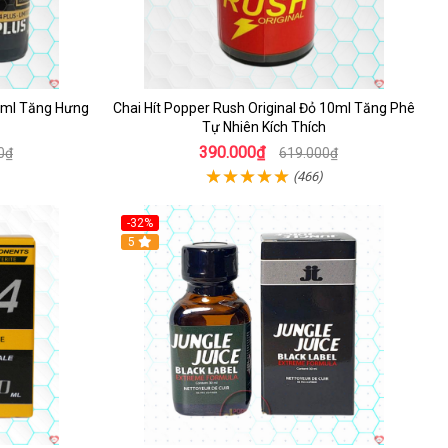
10ml Tăng Hưng
Chai Hít Popper Rush Original Đỏ 10ml Tăng Phê
Tự Nhiên Kích Thích
390.000₫
0₫
619.000₫
(466)
-32%
5