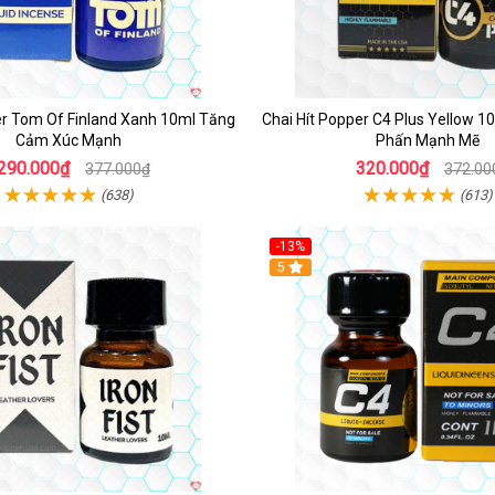
er Tom Of Finland Xanh 10ml Tăng
Chai Hít Popper C4 Plus Yellow 
Cảm Xúc Mạnh
Phấn Mạnh Mẽ
290.000₫
320.000₫
377.000₫
372.00
(638)
(613)
-13%
Hot
5