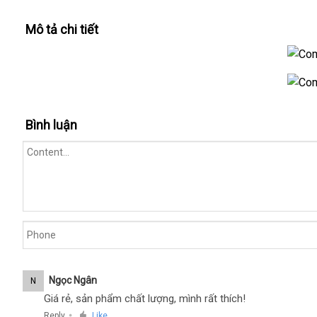
Mô tả chi tiết
Combo
popper
Combo
Gorgoning
Bình luận
popper
Hero
Gorgoning
Origins
Hero
50ml
Origins
dành
50ml
cho
dành
Top
cho
Bot
Top
-
Bot
Chai
-
40ml
Ngọc Ngân
N
Chai
+
Giá rẻ, sản phẩm chất lượng, mình rất thích!
40ml
10ml
+
Reply
Like
●