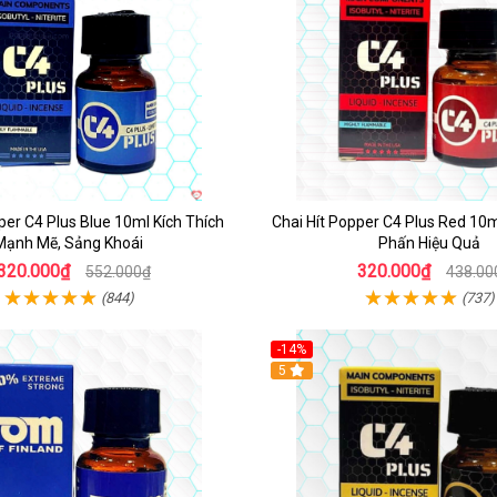
per C4 Plus Blue 10ml Kích Thích
Chai Hít Popper C4 Plus Red 10
Mạnh Mẽ, Sảng Khoái
Phấn Hiệu Quả
320.000₫
320.000₫
552.000₫
438.00
(844)
(737)
-14%
5