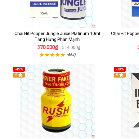
Chai Hít Popper Jungle Juice Platinum 10ml
Chai Hít Popp
Tăng Hưng Phấn Mạnh
370.000₫
514.000₫
(664)
-45%
-38%
5
5