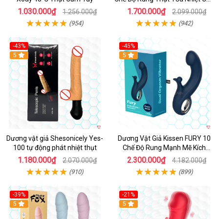
Cấp
1.030.000₫
1.700.000₫
1.256.000₫
2.099.000₫
(954)
(942)
-43%
-45%
5
Hot
5
Dương vật giả Shesonicely Yes-
Dương Vật Giả Kissen FURY 10
100 tự động phát nhiệt thụt
Chế Độ Rung Mạnh Mẽ Kích
Thích
1.180.000₫
2.300.000₫
2.070.000₫
4.182.000₫
(910)
(899)
-39%
-21%
Hot
5
Hot
5