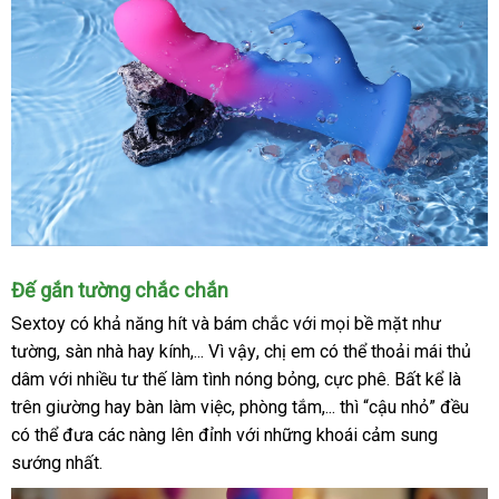
Chống
Đế gắn tường chắc chắn
nước
Sextoy có khả năng hít
ăn
và bám chắc
đại
với
ăn
mọi bề mặt như
hướng
tương
tường
thống
, sàn nhà hay kính,..
trộm
lớn
. Vì vậy
phụ
, chị em
lý
miễn
có thể thoải mái thủ
trộm
dẫn
đối
tốt
dâm
khuyến
với nhiều tư thế làm tình nóng bỏng
kê
kiện
Pháp
, cực phê
phí
cửa
. Bất kể là
trên giường hay bàn làm việc
mãi
giảm
, phòng tắm,..
link
.
bình
thì “cậu nhỏ” đều
hàng
ở
có thể đưa
bảo
các nàng lên đỉnh
giá
tổng
với
nhận
những khoái cảm sung
web
luận
đâu
sướng nhất.
hành
hợp
xét