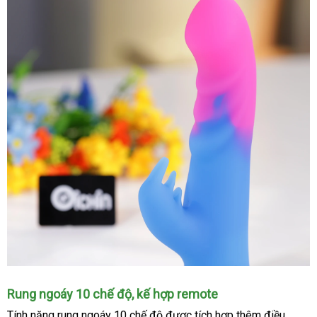
Chất
Rung ngoáy 10 chế độ
miễn
, kế hợp remote
liệu
phí
Tính năng
rung ngoáy 10 chế độ
xuất
được tích hợp thêm điều