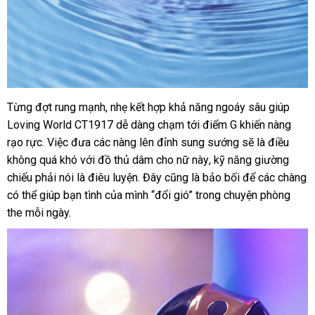
Từng đợt rung mạnh
tiki
, nhẹ kết hợp khả năng ngoáy sâu giúp
Rung
Loving World CT1917 dễ dàng chạm tới điểm G khiến nàng
ngoáy
10
rạo rực
ở
. Việc đưa
hàng
các nàng lên đỉnh sung sướng
shopee
sẽ là điều
chế
không
bình
quá khó
đâu
tự
với đồ thủ dâm cho nữ này
nhái
hướng
, kỹ năng giường
độ
chiếu phải nói là điêu luyện
luận
tốt
động
Úc
. Đây
facebook
cũng là bảo bối
dẫn
giao
để
đã
các chàng
đấu
,
kiểm
có thể giúp bạn tình
Nhật
của mình “đổi gió” trong chuyện phòng
hàng
qua
giá
kế
tra
the mỗi ngày.
Bản
sử
hợp
dụng
remote