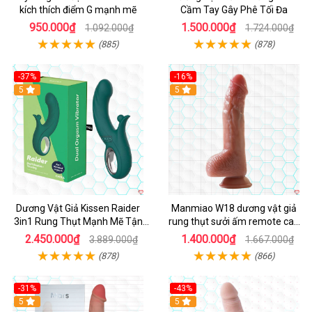
kích thích điểm G mạnh mẽ
Cầm Tay Gây Phê Tối Đa
950.000₫
1.500.000₫
1.092.000₫
1.724.000₫
(885)
(878)
-37%
-16%
Hot
5
Hot
5
Dương Vật Giả Kissen Raider
Manmiao W18 dương vật giả
3in1 Rung Thụt Mạnh Mẽ Tận
rung thụt sưởi ấm remote cao
Hưởng
cấp
2.450.000₫
1.400.000₫
3.889.000₫
1.667.000₫
(878)
(866)
-31%
-43%
5
Hot
5