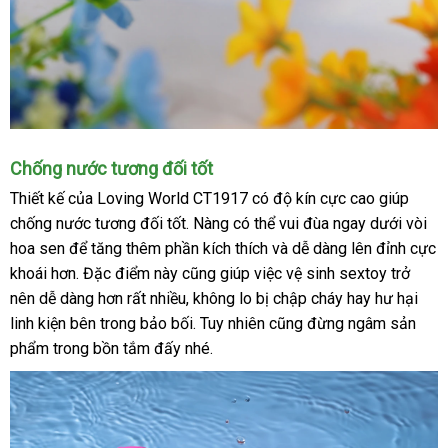
Dây
Chống nước
chất
tương đối tốt
sạc
lượng
Thiết kế
đánh
của Loving World CT1917
có độ kín cực cao giúp
cửa
chống nước
giá
phụ
tương đối tốt
Thái
. Nàng
quà
có thể vui đùa ngay dưới vòi
dương
vật
hoa sen
tiết
để tăng thêm phần kích thích
kiện
Lan
tặng
link
và dễ dàng lên đỉnh cực
giả
khoái hơn
kiệm
mini
. Đặc điểm này
Lazada
cũng giúp việc vệ sinh sextoy trở
web
nên dễ dàng hơn
dịch
rất nhiều
facebook
, không lo bị chập cháy hay hư hại
linh kiện bên trong bảo bối
vụ
nhận
. Tuy nhiên
đánh
cũng đừng ngâm sản
phẩm trong bồn tắm đấy
hàng
nhé.
hàng
giá
giả