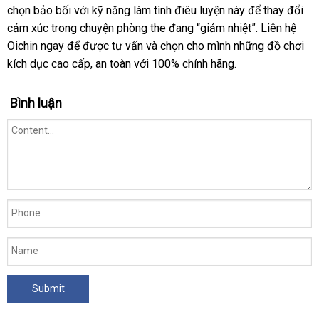
chọn bảo bối
lớn
với kỹ năng làm tình điêu luyện này
giá
rẻ
kê
Mỹ
để thay đổi
ngoài
cảm xúc trong chuyện phòng the đang “giảm nhiệt”
đấu
. Liên hệ
Oichin ngay
giảm
để
chợ
được tư vấn
phụ
và chọn cho mình
shop
những đồ chơi
giá
kích dục cao cấp
giá
giảm
, an toàn
mới
với 100% chính hãng.
kiện
giá
nhất
Bình luận