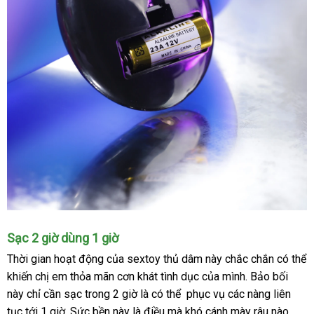
Pin
Sạc 2 giờ dùng 1 giờ
danh
của
Thời gian hoạt động
thương
của sextoy thủ dâm này chắc chắn
báo
có thể
sách
remote
khiến chị em thỏa mãn cơn khát tình dục
hiệu
tiki
của mình
theo
. Bảo bối
giá
này chỉ cần
sạc trong 2 giờ
là
amazon
có thể
chiết
phục vụ
nơi
các nàng liên
yêu
tục tới 1 giờ
Đức
. Sức bền này là điều
mini
mà khó cánh mày râu nào
khấu
bán
cầu