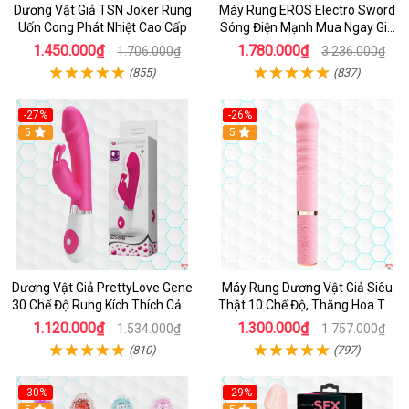
Dương Vật Giả TSN Joker Rung
Máy Rung EROS Electro Sword
Uốn Cong Phát Nhiệt Cao Cấp
Sóng Điện Mạnh Mua Ngay Giá
Tốt
1.450.000₫
1.780.000₫
1.706.000₫
3.236.000₫
(855)
(837)
-27%
-26%
Hot
5
Hot
5
Dương Vật Giả PrettyLove Gene
Máy Rung Dương Vật Giả Siêu
30 Chế Độ Rung Kích Thích Cảm
Thật 10 Chế Độ, Thăng Hoa Tối
Biến Âm Thanh
Ưu
1.120.000₫
1.300.000₫
1.534.000₫
1.757.000₫
(810)
(797)
-30%
-29%