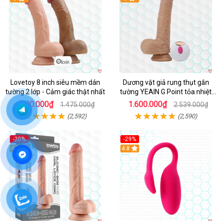
Lovetoy 8 inch siêu mềm dán
Dương vật giả rung thụt gắn
tường 2 lớp - Cảm giác thật nhất
tường YEAIN G Point tỏa nhiệt
điều khiển từ xa
900.000₫
1.600.000₫
1.475.000₫
2.539.000₫
(2,592)
(2,590)
-20%
-29%
Hot
4.7
Hot
4.8