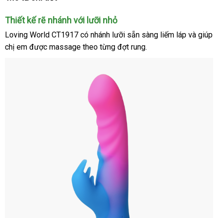
Thiết kế rẽ nhánh
ở
với lưỡi nhỏ
đâu
Loving World CT1917
có nhánh lưỡi sẵn sàng liếm láp
cao
và giúp
tốt
chị em
tại
được massage
theo từng đợt rung.
cấp
nhà