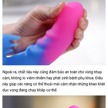
Ngoài ra
giảm
, chất liệu này
kho
cũng đảm bảo an toàn cho vùng nhạy
Mềm
cảm
mại
đặt
, không lo viêm nhiễm hay phát sinh bệnh phụ khoa
giá
hàng
mua
. Điều
êm
này giúp
mua
đặt
các nàng
sản
có thể thoải mái cảm nhận
bình
những khao khát
sắm
ái
dục vọng đang chạy khắp cơ thể.
mua
xuất
luận