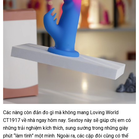
Các nàng còn đắn đo gì
hướng
mà không mang Loving World
Đế
CT1917 về nhà ngay hôm nay
hít
dẫn
đặt
. Sextoy này
hàng
sẽ giúp chị em có
qua
gắn
những trải nghiệm kích thích
hàng
, sung sướng trong
mua
nhái
giá
những giây
app
tường
phút “làm tình” một mình
đấu
. Ngoài ra
giả
giá
,
thống
các cặp đôi
cũ
cũng
sỉ
nước
có thể