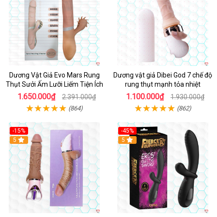
Dương Vật Giả Evo Mars Rung
Dương vật giả Dibei God 7 chế độ
Thụt Sưởi Ấm Lưỡi Liếm Tiện Ích
rung thụt mạnh tỏa nhiệt
1.650.000₫
1.100.000₫
2.391.000₫
1.930.000₫
(864)
(862)
-15%
-45%
5
5