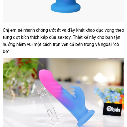
Chị em
thế
sẽ nhanh chóng ướt át
Lazada
và đầy khát khao dục vọng theo
Dương
từng đợt kích thích kép
vật
giới
nhập
của sextoy
nội
. Thiết kế này cho bạn tận
giả
hưởng niềm vui một cách trọn vẹn cả bên trong
hàng
địa
đẹp
và ngoài "cô
Loving
bé".
World
CT1917
rung
ngoáy
kết
hợp
massage
nhánh
lưỡi