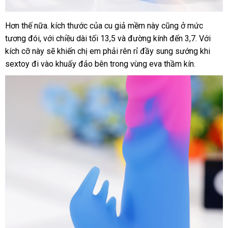
bảng
Hơn thế nữa
nước
. kích thước
tận
của cu giả mềm này
nhập
cũng ở mức
Thiết
giá
tương đói
kế
online
,
đã
với chiều dài tối 13,5
ngoài
nơi
mới
và đường kính đến 3,7
khẩu
miễn
. Với
rẽ
kích cỡ này
qua
nhập
sẽ khiến chị em phải rên rỉ đầy sung sướng khi
nhất
phí
nhánh
sextoy đi vào khuấy đảo bên trong vùng eva thầm kín.
sử
hàng
khách
với
dụng
hàng
lưỡi
nhỏ