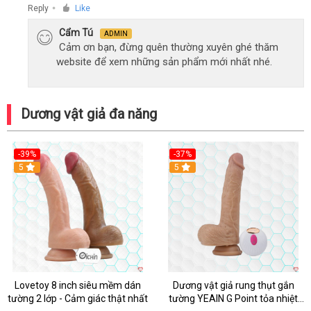
Reply
Like
●
Cẩm Tú
ADMIN
Cảm ơn bạn, đừng quên thường xuyên ghé thăm
website để xem những sản phẩm mới nhất nhé.
Dương vật giả đa năng
-39%
-37%
Hot
5
5
Lovetoy 8 inch siêu mềm dán
Dương vật giả rung thụt gắn
tường 2 lớp - Cảm giác thật nhất
tường YEAIN G Point tỏa nhiệt