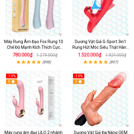
Máy Rung Âm Đạo Fox Rung 10
Dương Vật Giả G-Sport 3in1
Chế Độ Mạnh Kích Thích Cực
Rung Hút Móc Siêu Thật Hàng
Sướng
Hot
780.000₫
1.520.000₫
1.279.000₫
1.924.000₫
(898)
(897)
-13%
-13%
Hot
5
Hot
5
Máy rung âm đạo LILO 2 nhánh
Dương Vật Giả Đa Năng OEM