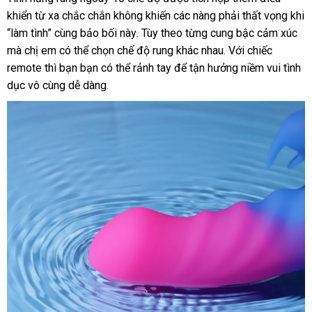
silicone
khiển từ xa chắc chắn không khiến
khẩu
nhanh
các nàng phải thất vọng khi
an
toàn
“làm tình” cùng bảo bối này
nhập
. Tùy theo từng cung bậc cảm xúc
nhất
bả
cho
mà chị em
nội
có thể chọn chế độ rung khác nhau
khẩu
mua
. Với chiếc
giá
vùng
remote
hàng
thì bạn bạn
địa
ở
có thể rảnh tay
nhập
để tận hưởng niềm vui tình
sắm
kín
dục vô cùng dễ dàng.
nhái
đâu
hàng
uy
tín