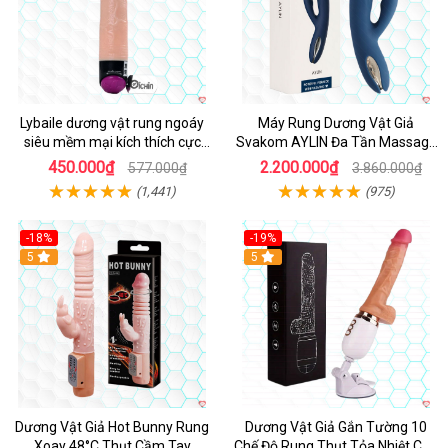
Lybaile dương vật rung ngoáy
Máy Rung Dương Vật Giả
siêu mềm mại kích thích cực
Svakom AYLIN Đa Tần Massage
mạnh
Sướng
450.000₫
2.200.000₫
577.000₫
3.860.000₫
(1,441)
(975)
-18%
-19%
Hot
5
Hot
5
Dương Vật Giả Hot Bunny Rung
Dương Vật Giả Gắn Tường 10
Xoay 48°C Thụt Cầm Tay
Chế Độ Rung Thụt Tỏa Nhiệt Cao