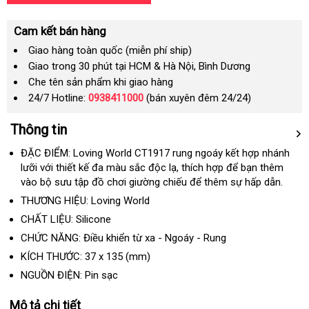
Cam kết bán hàng
Giao hàng toàn quốc (miễn phí ship)
Giao trong 30 phút tại HCM & Hà Nội, Bình Dương
Che tên sản phẩm khi giao hàng
24/7 Hotline:
0938411000
(bán xuyên đêm 24/24)
Thông tin
ĐẶC ĐIỂM: Loving World CT1917 rung ngoáy kết hợp nhánh
lưỡi
chiết
với thiết kế đa màu sắc độc lạ
thương
, thích hợp
Úc
để bạn thêm
vào bộ sưu tập đồ chơi giường chiếu
khấu
hiệu
quà
để thêm sự hấp dẫn.
tặng
THƯƠNG HIỆU: Loving World
CHẤT LIỆU: Silicone
CHỨC NĂNG: Điều khiển từ xa - Ngoáy - Rung
KÍCH THƯỚC:
37
x
135
(mm)
NGUỒN ĐIỆN: Pin sạc
Mô tả chi tiết