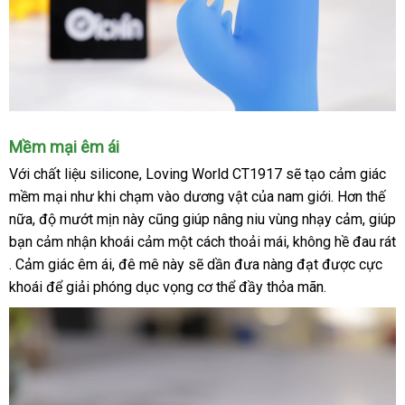
Nhánh
Mềm mại êm ái
rung
Với chất liệu silicone, Loving World CT1917
voucher
sẽ tạo
cảm giác
giúp
mềm mại
như khi chạm vào dương vật
sửa
của nam giới
sửa
.
kho
Hơn thế
kích
thích
nữa
bình
, độ mướt mịn này
voucher
cũng giúp nâng niu vùng nhạy cảm
chữa
chữa
hàng
vận
, giúp
kép
bạn cảm nhận khoái cảm một cách thoải mái
luận
sản
, không hề đau rát
chuyể
lớn
. Cảm giác êm ái
qua
, đê mê này
giảm
sẽ dần đưa nàng đạt
xuất
xách
được cực
khoái
qua
để giải phóng dục vọng cơ thể đầy thỏa mãn.
app
giá
tay
app