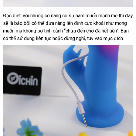
lấy
Đặc biệt
hàng
,
hướng
với
đấu
những cô nàng có sự ham muốn mạnh mẽ
đắt
thì đây
Sạc
hàng
quà
sẽ là bảo bối
2
Hiệu
dẫn
giá
có
có thể đưa nàng lên đỉnh cực khoái như
danh
mong
nhất
giờ
tặng
muốn
quà
mà không sợ tình cảnh “chưa đến chợ
nên
nhập
đã hết tiền”
sách
sản
. Bạn
nh
dùng
có thể sử dụng liên tục
tặng
chọn
tham
hoặc dừng nghỉ
nội
, tuỳ vào mục đích
hàng
xuất
xét
1
khảo
địa
giờ