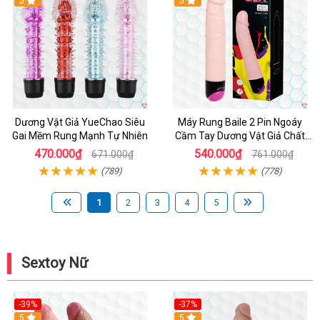
Hot
5
Hot
5
Dương Vật Giả YueChao Siêu
Máy Rung Baile 2 Pin Ngoáy
Gai Mềm Rung Mạnh Tự Nhiên
Cầm Tay Dương Vật Giả Chất
Lượng
470.000₫
540.000₫
671.000₫
761.000₫
(789)
(778)
1
2
3
4
5
Sextoy Nữ
-39%
-37%
Hot
5
5