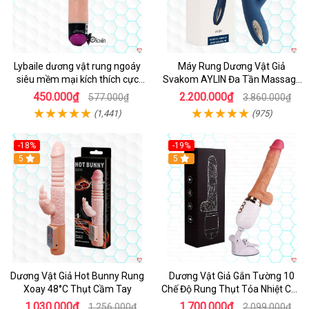
Lybaile dương vật rung ngoáy
Máy Rung Dương Vật Giả
siêu mềm mại kích thích cực
Svakom AYLIN Đa Tần Massage
mạnh
Sướng
450.000₫
2.200.000₫
577.000₫
3.860.000₫
(1,441)
(975)
-18%
-19%
Hot
5
Hot
5
Dương Vật Giả Hot Bunny Rung
Dương Vật Giả Gắn Tường 10
Xoay 48°C Thụt Cầm Tay
Chế Độ Rung Thụt Tỏa Nhiệt Cao
Cấp
1.030.000₫
1.700.000₫
1.256.000₫
2.099.000₫