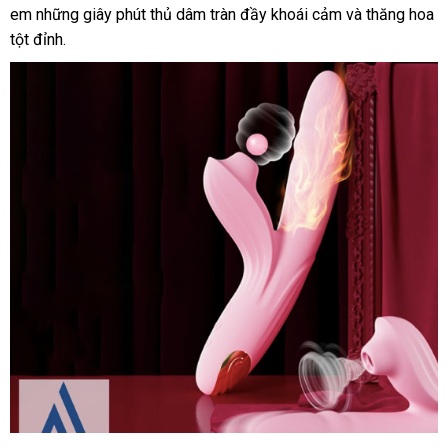
giả
em
gần
những giây phút thủ dâm tràn đầy khoái cảm
nơi
sỉ
đâu
kho
và thăng hoa
đa
tột đỉnh.
nhất
uy
hàng
năng
tín
Svakom
Frederica
rung
thụt
hút
toả
nhiệt