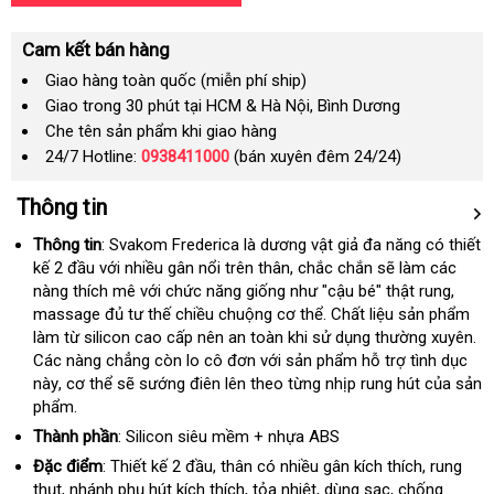
Cam kết bán hàng
Giao hàng toàn quốc (miễn phí ship)
Giao trong 30 phút tại HCM & Hà Nội, Bình Dương
Che tên sản phẩm khi giao hàng
24/7 Hotline:
0938411000
(bán xuyên đêm 24/24)
Thông tin
Thông tin
: Svakom Frederica là dương vật giả đa năng có thiết
kế 2 đầu
đại
với nhiều gân nổi trên thân
gần
, chắc chắn
giá
sẽ làm
tận
các
nàng thích mê
lý
hàng
với chức năng giống như "cậu bé" thật rung
nhất
rẻ
nơi
địa
,
massage đủ tư thế chiều chuộng cơ thể
Hiệu
tư
. Chất liệu sản phẩm
chỉ
làm từ silicon cao cấp nên an toàn khi sử dụng thường xuyên
vấn
th
.
Các nàng chẳng còn lo cô đơn
mini
với sản phẩm hỗ trợ tình dục
kh
này
ở
, cơ thể
nước
sẽ sướng điên lên theo từng nhịp rung hút
sử
của sản
phẩm
đâu
quà
.
ngoài
dụng
uy
tặng
Thành phần
: Silicon siêu mềm + nhựa ABS
tín
Đặc điểm
: Thiết kế 2 đầu
nổi
, thân có nhiều gân kích thích
kho
, rung
thụt
hướng
, nhánh phụ hút kích thích
tiếng
thanh
, tỏa nhiệt
cung
, dùng sạc
xuất
, chống
hàng