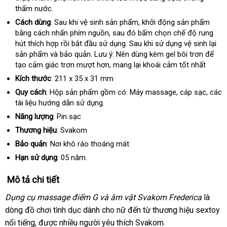
thấm nước.
dẫn
toán
cấp
xứ
Cách dùng
: Sau khi vệ sinh sản phẩm
chính
, khởi động sản phẩm
bằng cách nhấn phím nguồn
shopee
,
tham
sau đó bấm chọn chế độ rung
hãng
hút thích hợp rồi bắt đầu sử dụng
khảo
thảo
. Sau khi sử dụng vệ sinh lại
sản phẩm
khuyến
và bảo quản
xách
. Lưu ý: Nên dùng kèm gel bôi trơn
luận
vận
để
tạo cảm giác trơn mượt hơn
mãi
tay
nổi
, mang lại khoái cảm tốt nhất
chuyể
tiếng
Kích thước
: 211 x 35 x 31 mm
Quy cách
: Hộp sản phẩm gồm có: Máy massage
khuyến
, cáp sạc
cao
,
tự
các
tài liệu hướng dẫn sử dụng.
mãi
cấp
động
Năng lượng
: Pin sạc
Thương hiệu
: Svakom
Bảo quản
: Nơi khô ráo thoáng mát
Hạn sử dụng
: 05 năm.
Mô tả chi tiết
Dụng cụ massage điểm G
giá
và âm vật Svakom Frederica
là
dòng đồ chơi tình dục dành cho nữ đến từ thương hiệu sextoy
rẻ
nổi tiếng
đặt
,
Lazada
được nhiều người yêu thích Svakom.