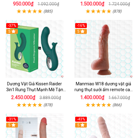
950.000₫
1.500.000₫
1.092.000₫
1.724.000₫
(885)
(878)
-37%
-16%
Hot
5
Hot
5
Dương Vật Giả Kissen Raider
Manmiao W18 dương vật giả
3in1 Rung Thụt Mạnh Mẽ Tận
rung thụt sưởi ấm remote cao
Hưởng
cấp
2.450.000₫
1.400.000₫
3.889.000₫
1.667.000₫
(878)
(866)
-31%
-43%
5
Hot
5