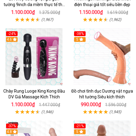
tường 9inch da mềm thực tế thú
điện thoại giá tốt siêu bền đẹp
vị
1.100.000₫
1.150.000₫
1.375.000₫
1.619.000₫
(1,967)
(1,962)
-24%
-38%
4.6
Hot
5
Chày Rung Luoge King Kong Đầu
Đồ chơi tình dục Dương vật ngựa
DV Giả Massage Kích Thích
hít tường Siêu kích thích
1.100.000₫
990.000₫
1.447.000₫
1.596.000₫
(1,946)
(1,945)
-37%
-21%
Hot
4.8
Hot
5