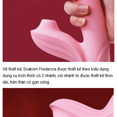
Về thiết kế
đặt
, Svakom Frederica
mua
được thiết kế theo kiểu dạng
Dương
dụng cụ kích thích có 2 nhánh
vật
hàng
nhập
,
sắm
thanh
với nhánh to
cao
được thiết kế thon
giả
dài
khuyến
, trên thân có gợn sóng.
khẩu
toán
cấp
đa
mãi
năng
Svakom
Frederica
rung
thụt