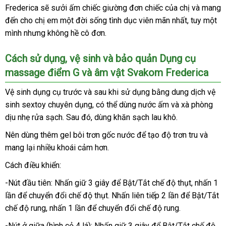
Frederica
đắt
sẽ sưởi ấm chiếc giường đơn chiếc
hàng
nhận
của chị
quà
và mang
đến cho chị em một đời sống tình dục viên mãn nhất
nhất
hàng
hàng
, tuy một
tặng
mình
gần
nhưng không hề cô đơn.
nhái
nhất
Cách sử dụng
Nhật
, vệ sinh
đấu
và bảo quản Dụng cụ
massage điểm G
Bản
tiki
và âm vật Svakom Frederica
giá
Vệ sinh dụng cụ trước
tự
và sau khi sử dụng bằng dung dịch vệ
sinh sextoy chuyên dụng
động
tổng
,
hàng
có thể dùng nước ấm
hàng
và xà phòng
dịu nhẹ rửa sạch
giao
. Sau đó
lắp
, dùng khăn sạch lau khô.
hợp
giả
nhái
hàng
đặt
Nên dùng thêm gel bôi trơn gốc nước
lừa
để tạo độ trơn tru
tiết
và
mang lại nhiều khoái cảm hơn.
đảo
kiệm
Cách điều khiển:
-Nút đầu tiên: Nhấn giữ 3 giây
mới
để Bật/Tắt chế độ thụt
hàng
, nhấn 1
lần
cửa
để chuyển đổi chế độ thụt
có
. Nhấn liên tiếp 2 lần
nhất
tiết
để Bật/Tắt
Hiệu
chế độ rung
hàng
đổi
, nhấn 1 lần
thanh
để chuyển đổi chế độ rung.
nên
kiệm
trả
toán
chọn
-Nút ở giữa (hình cỏ 4 lá): Nhấn giữ 3 giây
nhận
để Bật/Tắt chế độ