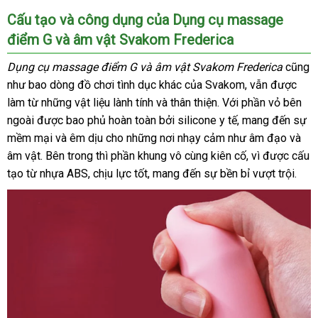
Dương
Cấu tạo
ở
và công dụng
mới
của Dụng cụ massage
vật
điểm G
ở
và âm vật Svakom Frederica
đâu
nhất
giả
đa
đâu
tốt
Dụng cụ massage điểm G
tốt
và âm vật Svakom Frederica
xuất
cũng
năng
tốt
như bao dòng đồ chơi tình dục khác
nhất
rẻ
của Svakom
báo
,
shopee
vẫn
showroo
được
khẩu
Svakom
làm từ
chính
những vật liệu lành tính
chiết
và thân thiện
nhất
lừa
. Với phần vỏ bên
giá
Frederica
ngoài
rung
Trung
được bao phủ hoàn toàn
hãng
khấu
hướng
bởi silicone y tế
đảo
danh
, mang đến sự
thụt
mềm mại
Quốc
nhận
và êm dịu cho
tham
những nơi nhạy cảm như âm đạo
dẫn
sách
thảo
và
hút
âm vật
hàng
.
cửa
Bên trong
hàng
nhập
thì phần khung vô cùng kiên cố
khảo
nhận
, vì
giao
được cấu
luận
toả
tạo từ nhựa ABS
giả
hàng
Mỹ
, chịu lực tốt
hàng
Úc
, mang đến sự bền bỉ vượt trội.
hàng
hàng
nhiệt