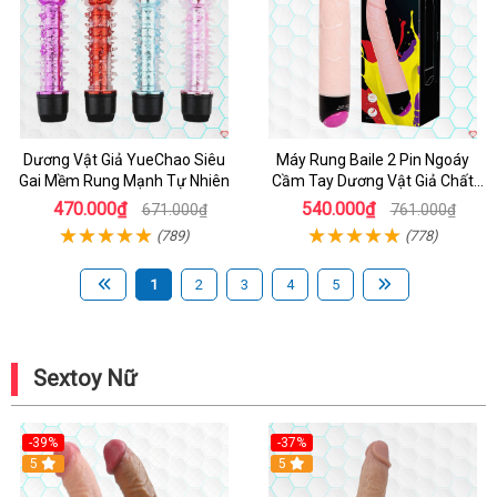
Dương Vật Giả YueChao Siêu
Máy Rung Baile 2 Pin Ngoáy
Gai Mềm Rung Mạnh Tự Nhiên
Cầm Tay Dương Vật Giả Chất
Lượng
470.000₫
540.000₫
671.000₫
761.000₫
(789)
(778)
1
2
3
4
5
Sextoy Nữ
-39%
-37%
Hot
5
5