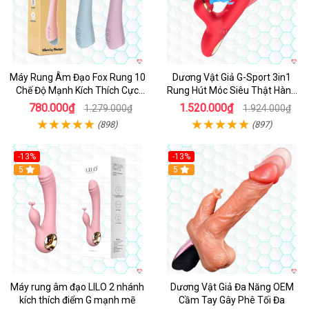
Máy Rung Âm Đạo Fox Rung 10
Dương Vật Giả G-Sport 3in1
Chế Độ Mạnh Kích Thích Cực
Rung Hút Móc Siêu Thật Hàng
Sướng
Hot
780.000₫
1.520.000₫
1.279.000₫
1.924.000₫
(898)
(897)
-13%
-13%
Hot
5
Hot
5
Máy rung âm đạo LILO 2 nhánh
Dương Vật Giả Đa Năng OEM
kích thích điểm G mạnh mẽ
Cầm Tay Gây Phê Tối Đa