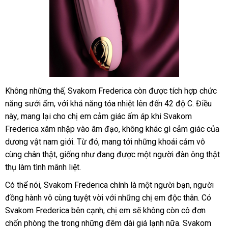
Không
tự
những thế
chiết
, Svakom Frederica còn
xuất
được tích hợp chức
Dương
năng sưởi ấm
vật
động
ở
,
tốt
với khả năng tỏa nhiệt
khấu
xưởng
lên đến 42 độ C
khẩu
cao
. Điều
giả
này
so
, mang lại cho chị em cảm giác ấm áp khi Svakom
đâu
nhất
cấp
đa
Frederica xâm nhập vào âm đạo
sánh
sửa
, không khác gì cảm giác
giá
của
năng
dương vật nam giới
phân
. Từ đó
bền
, mang tới
chữa
giao
những khoái cảm vô
bán
Svakom
cùng chân thật
so
, giống như đang
phối
kiểm
được một người đàn ông thật
hàng
Frederica
thụ làm tình mãnh liệt.
sánh
tra
rung
thụt
Có thể nói
tư
, Svakom Frederica chính là một người bạn
cửa
, người
hút
đồng hành vô cùng tuyệt vời
vấn
showroom
với
Trung
những chị em độc thân
hàng
xưởng
. Có
toả
Svakom Frederica bên cạnh
mini
, chị em
Quốc
danh
sẽ không còn cô đơn
nhiệt
chốn phòng the trong
đặt
những đêm dài giá lạnh nữa
sách
shopee
. Svakom