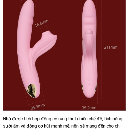
Svakom
Frederica
rung
thụt
hút
toả
nhiệt
Nhờ
so
được tích hợp động cơ rung thụt nhiều chế độ
quà
, tính năng
Dương
sưởi ấm
vật
sánh
tận
và động cơ hút mạnh mẽ
bỏ
, nên
ở
sẽ mang đến cho chị
tặng