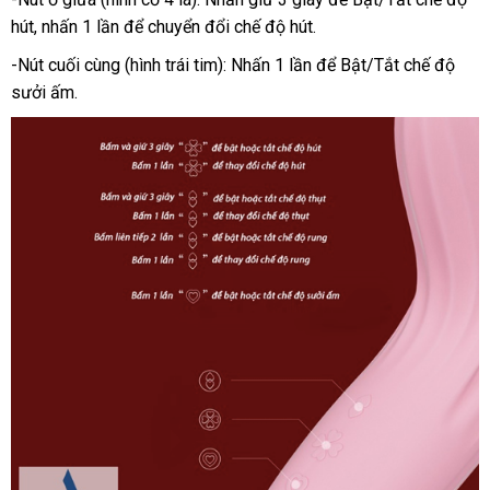
hút
facebook
, nhấn 1 lần
thống
để chuyển đổi chế độ hút.
xét
kê
-Nút cuối cùng (hình trái tim): Nhấn 1 lần
thế
để Bật/Tắt chế độ
sưởi ấm.
giới