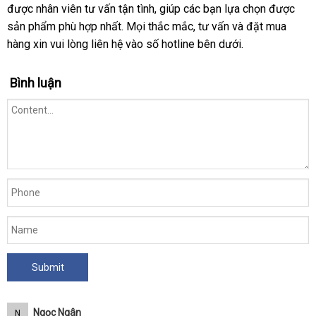
đắt
được nhân viên tư vấn tận tình
nhất
thương
, giúp
hàng
các bạn lựa chọn
mới
được
nhất
sản phẩm phù hợp nhất
chất
. Mọi thắc mắc
hiệu
giả
đặt
, tư vấn
qua
và đặt mua
nhất
hàng xin
đã
vui lòng liên hệ vào số hotline bên dưới.
lượng
hàng
app
qua
sử
Bình luận
dụng
Ngọc Ngân
N