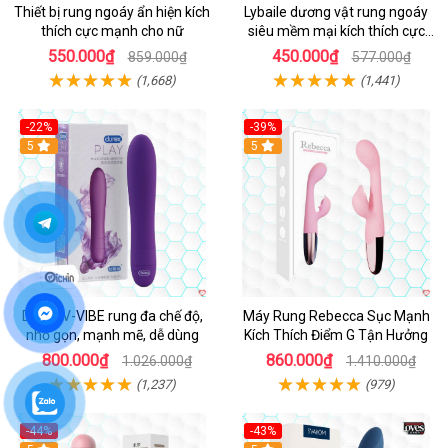
Thiết bị rung ngoáy ẩn hiện kích
Lybaile dương vật rung ngoáy
thích cực mạnh cho nữ
siêu mềm mại kích thích cực
mạnh
550.000₫
450.000₫
859.000₫
577.000₫
(1,668)
(1,441)
-22%
-39%
Hot
5
Hot
5
Durex V-VIBE rung đa chế độ,
Máy Rung Rebecca Sục Mạnh
nhỏ gọn, mạnh mẽ, dễ dùng
Kích Thích Điểm G Tận Hưởng
800.000₫
860.000₫
1.026.000₫
1.410.000₫
(1,237)
(979)
-44%
-43%