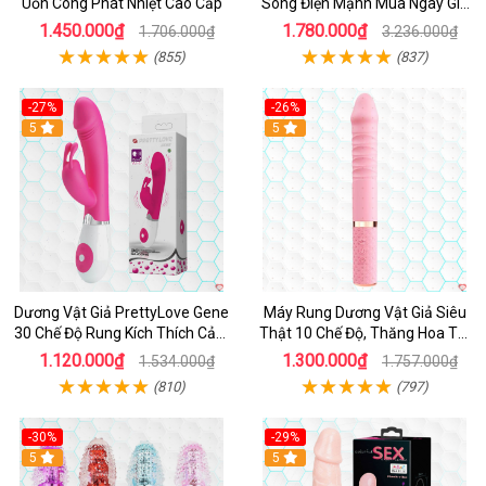
Uốn Cong Phát Nhiệt Cao Cấp
Sóng Điện Mạnh Mua Ngay Giá
Tốt
1.450.000₫
1.780.000₫
1.706.000₫
3.236.000₫
(855)
(837)
-27%
-26%
Hot
5
Hot
5
Dương Vật Giả PrettyLove Gene
Máy Rung Dương Vật Giả Siêu
30 Chế Độ Rung Kích Thích Cảm
Thật 10 Chế Độ, Thăng Hoa Tối
Biến Âm Thanh
Ưu
1.120.000₫
1.300.000₫
1.534.000₫
1.757.000₫
(810)
(797)
-30%
-29%
Hot
5
Hot
5