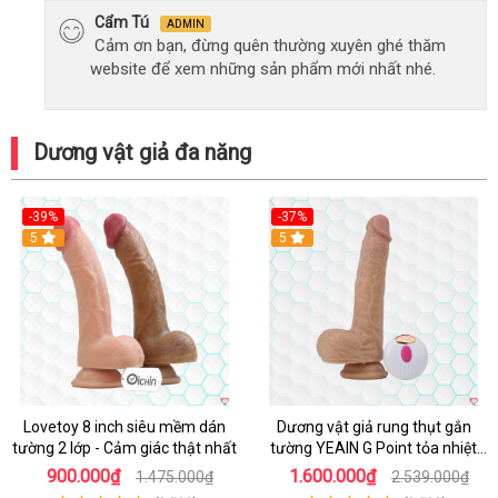
Cẩm Tú
ADMIN
Cảm ơn bạn, đừng quên thường xuyên ghé thăm
website để xem những sản phẩm mới nhất nhé.
Dương vật giả đa năng
-39%
-37%
Hot
5
5
Lovetoy 8 inch siêu mềm dán
Dương vật giả rung thụt gắn
tường 2 lớp - Cảm giác thật nhất
tường YEAIN G Point tỏa nhiệt
điều khiển từ xa
900.000₫
1.600.000₫
1.475.000₫
2.539.000₫