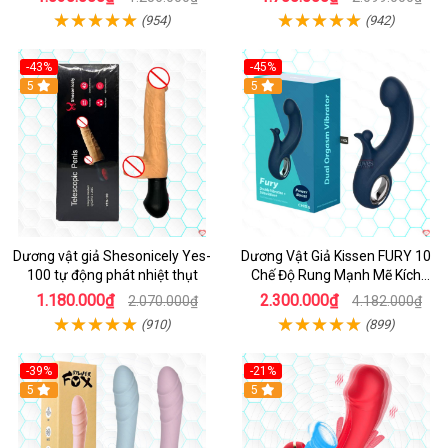
(954)
(942)
-43%
-45%
5
Hot
5
Dương vật giả Shesonicely Yes-
Dương Vật Giả Kissen FURY 10
100 tự động phát nhiệt thụt
Chế Độ Rung Mạnh Mẽ Kích
Thích
1.180.000₫
2.300.000₫
2.070.000₫
4.182.000₫
(910)
(899)
-39%
-21%
Hot
5
Hot
5