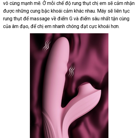
đa
vô cùng mạnh mẽ
ở
. Ở mỗi chế độ rung thụt chị em
khẩu
giao
sẽ cảm nhận
năng
rẻ
được
hàng
những cung bậc khoái cảm khác nhau
đâu
qua
. Máy
hàng
dễ
sẽ liên tục
Svakom
nhất
rung thụt
Hiệu
đăng
để massage về điểm G
online
và điểm sâu nhất tận cùng
app
dàng
fac
Frederica
của âm đạo
ký
Pháp
,
tổng
để chị em nhanh chóng đạt cực khoái hơn.
rung
hợp
thụt
hút
toả
nhiệt