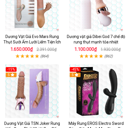
Dương Vật Giả Evo Mars Rung
Dương vật giả Dibei God 7 chế độ
Thụt Sưởi Ấm Lưỡi Liếm Tiện Ích
rung thụt mạnh tỏa nhiệt
1.650.000₫
1.100.000₫
2.391.000₫
1.930.000₫
(864)
(862)
-15%
-45%
5
5
Dương Vật Giả TSN Joker Rung
Máy Rung EROS Electro Sword