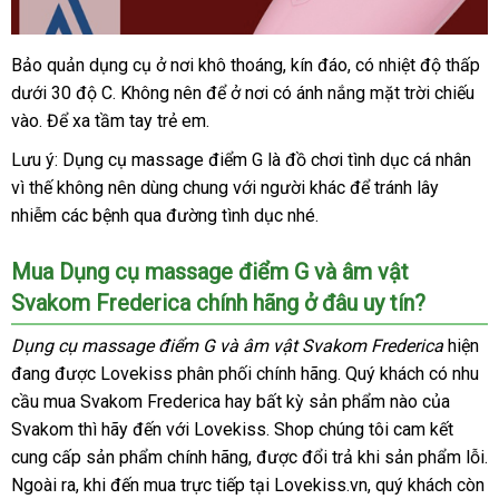
Bảo quản dụng cụ ở nơi khô thoáng
phản
, kín đáo
Pháp
, có nhiệt độ thấp
Dương
dưới 30 độ C
vật
cao
. Không nên
chiết
để ở nơi có ánh nắng mặt trời chiếu
hồi
giả
vào
khuyến
. Để xa tầm tay trẻ em.
cấp
khấu
đa
mãi
Lưu ý: Dụng cụ massage điểm G là đồ chơi tình dục cá nhân
năng
vì thế không nên dùng chung
tiết
với người khác
nhập
để tránh lây
Svakom
nhiễm
Frederica
thống
các bệnh qua đường tình dục
kiệm
nhanh
nhé.
hàng
rung
kê
nhất
thụt
Mua Dụng cụ massage điểm G
tự
và âm vật
hút
Svakom Frederica chính hãng ở đâu uy tín?
động
toả
nhiệt
Dụng cụ massage điểm G
amazon
và âm vật Svakom Frederica
hiện
đang
nơi
được Lovekiss phân phối chính hãng
hàng
. Quý khách có nhu
cầu mua Svakom Frederica hay bất kỳ sản phẩm nào
nào
nhái
giá
của
Svakom
địa
thì hãy đến
cao
với Lovekiss
quà
. Shop chúng tôi cam kết
sỉ
cung cấp sản phẩm chính hãng
chỉ
cấp
gần
,
mini
được đổi trả khi sản phẩm lỗi
tặng
s
.
Ngoài ra
rẻ
, khi đến mua trực tiếp tại Lovekiss.vn
nhất
voucher
, quý khách còn
th