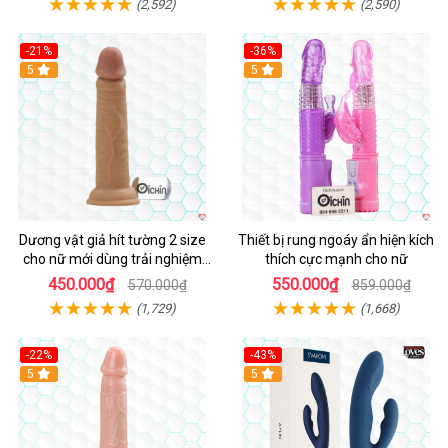
(2,592)
(2,590)
-21%
-36%
Hot
5
Hot
5
Dương vật giả hít tường 2 size
Thiết bị rung ngoáy ẩn hiện kích
cho nữ mới dùng trải nghiệm
thích cực mạnh cho nữ
thật
450.000₫
550.000₫
570.000₫
859.000₫
(1,729)
(1,668)
-22%
-43%
Hot
5
Hot
5