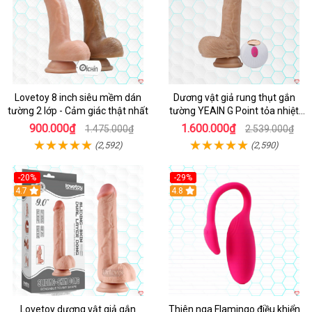
Lovetoy 8 inch siêu mềm dán
Dương vật giả rung thụt gắn
tường 2 lớp - Cảm giác thật nhất
tường YEAIN G Point tỏa nhiệt
điều khiển từ xa
900.000₫
1.600.000₫
1.475.000₫
2.539.000₫
(2,592)
(2,590)
-20%
-29%
Hot
4.7
Hot
4.8
Lovetoy dương vật giả gắn
Thiên nga Flamingo điều khiển