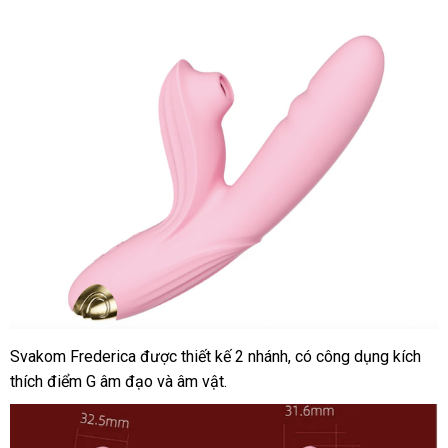
hàng
Svakom Frederica
vận
được thiết kế 2 nhánh
mini
, có công dụng kích
Dương
thích điểm G âm đạo
vật
chuyển
rẻ
và âm vật.
giả
nhất
đa
năng