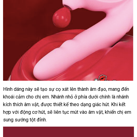
hút
toả
nhiệt
Hình dáng này
mua
sẽ tạo sự cọ xát lên thành âm đạo
thương
, mang đến
Dương
khoái cảm cho chị em
vật
hàng
khuyến
. Nhánh nhỏ ở phía dưới chính là nhánh
hiệu
giả
kích thích âm vật
xuất
,
cung
được thiết kế theo dạng giác hút
mãi
khách
.
thông
Khi kết
đa
hợp
nơi
với động cơ hút
khẩu
cấp
Thái
,
mua
sẽ liên tục mút vào âm vật
đặt
, khiến chị em
hàng
minh
năng
sung sướng tột đỉnh.
bán
Lan
sắm
hàng
Svakom
Frederica