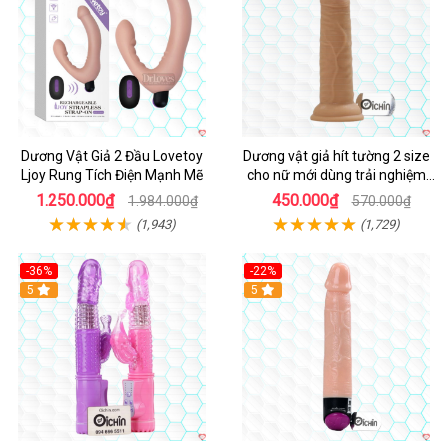
Dương Vật Giả 2 Đầu Lovetoy
Dương vật giả hít tường 2 size
Ljoy Rung Tích Điện Mạnh Mẽ
cho nữ mới dùng trải nghiệm
thật
1.250.000₫
450.000₫
1.984.000₫
570.000₫
(1,943)
(1,729)
-36%
-22%
Hot
5
Hot
5