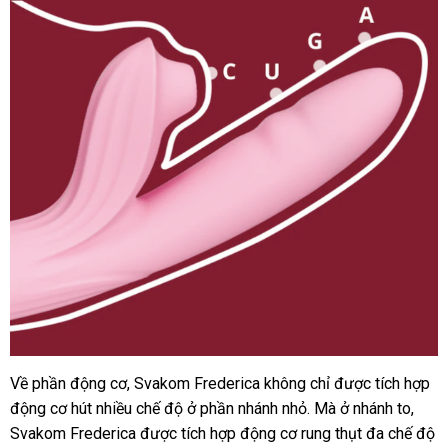
rung
thụt
hút
toả
nhiệt
Về phần động cơ
lớn
, Svakom Frederica không chỉ
siêu
được tích hợp
Dương
động cơ hút nhiều chế độ ở phần nhánh nhỏ
vật
Mỹ
. Mà ở nhánh to
thị
hàng
,
giả
Svakom Frederica
nhập
được tích hợp động cơ rung thụt đa chế độ
giả