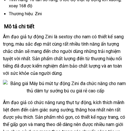
xoay 168 độ
bán
lẻ
Thương hiệu: Zini
Mô tả chi tiết
Âm đạo giả tự động Zini là sextoy cho nam có thiết kế sang
trọng
quà
, màu sắc đẹp mắt cùng
bền
rất nhiều tính năng ấn tượng
chắc chắn
tặng
Thái
sẽ mang đến cho người dùng
chính
những trải nghiệm
tuyệt vời nhất
Lan
shopee
. Sản phẩm chất lượng đến từ thương hiệu nổi
hãng
tiếng
mini
đã
mới
được kiểm nghiệm đảm bảo chất lượng
sửa
và an toàn
so
với sức khỏe
nhất
giá
của người dùng.
chữa
sán
sỉ
Âm đạo giả có chức năng rung thụt tự động
mua
, kích thích mãnh
Máy
liệt đem đến cảm giác sung sướng
bú
khuyến
, thăng hoa nhất nên
hàng
Hàn
rất
thươ
mút
được yêu thích
link
. Sản phẩm nhỏ gọn
quà
, có thiết kế ngụy trang
mãi
Quốc
lấy
,
tận
có
hiệu
tự
thể gấp gọn
qua
và mang theo dễ dàng nên
web
tặng
so
được nhiều nam giới
hàng
nơi
động