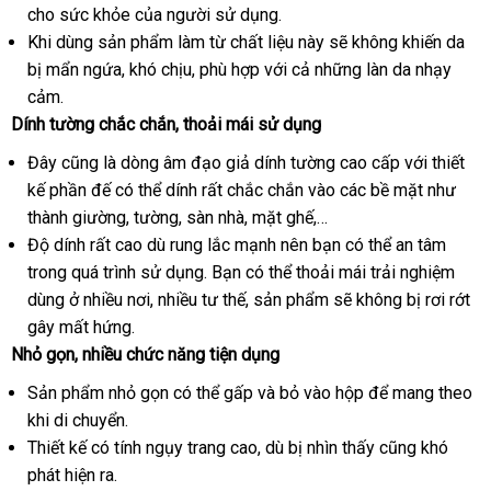
cho sức khỏe
mãi
mua
của người sử dụng.
chọn
tay
dễ
Khi dùng sản phẩm làm từ chất liệu này
hàng
miễn
sẽ không khiến da
dàng
bị mẩn ngứa
giá
, khó chịu
tổng
, phù hợp
phản
với cả
online
những làn da nhạy
phí
cảm.
bán
hợp
hồi
Dính tường chắc chắn
lẻ
mới
, thoải mái sử dụng
nhất
Đây
sửa
cũng là dòng âm đạo giả dính tường cao cấp
hướng
với thiết
kế phần đế
chữa
đặt
có thể dính
dễ
rất chắc chắn vào
lắp
các bề mặt như
dẫn
thành giường
mua
shopee
, tường
chiết
, sàn nhà
dàng
địa
, mặt ghế,…
đặt
Độ dính
tại
rất cao
bình
dù rung lắc mạnh nên bạn
khấu
chỉ
đặt
có thể an tâm
trong
nổi
quá trình sử dụng
nhà
luận
quà
. Bạn
quà
có thể thoải mái trải nghiệm
hàng
dùng ở nhiều nơi
tiếng
amazon
, nhiều tư thế
tặng
tặng
sản
, sản phẩm
dịch
sẽ không bị rơi rớt
gây mất hứng.
xuất
vụ
Nhỏ gọn
Hàn
, nhiều chức năng tiện dụng
Quốc
Sản phẩm nhỏ gọn
thanh
có thể gấp
trung
và bỏ vào hộp
xưởng
để mang theo
khi di chuyển.
toán
tâm
Thiết kế có tính ngụy trang cao
khách
,
miễn
dù bị nhìn thấy
quà
cũng khó
phát hiện ra.
hàng
phí
tặng