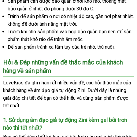
Sản phẩm cần
kho
được bảo quản ở nơi khô ráo
Nhật
, thoáng mát
trung
,
bảo quản ở nhiệt độ phòng dưới 30 độ C.
hàng
Bản
tâm
Tránh
đổi
để sản phẩm ở nơi có nhiệt độ cao
vận
, gần nơi phát nhiệt
tạ
,
không
trả
voucher
để dưới ánh nắng mặt trời.
chuyển
n
Trước khi cho sản phẩm vào hộp bảo quản bạn nên
báo
để sản
phẩm thật khô ráo
thanh
để tránh ẩm mốc.
giá
Để sản phẩm tránh xa tầm tay
lý
xuất
của trẻ nhỏ
dễ
, thú nuôi.
xứ
dàng
Hỏi & Đáp
thảo
những vấn đề thắc mắc
Mỹ
của khách
hàng về sản phẩm
luận
LoveKiss
lừa
đã ghi nhận
địa
rất nhiều vấn đề
shopee
, câu hỏi thắc mắc
nước
của
khách hàng về âm đạo giả tự động Zini
đảo
chỉ
online
. Dưới đây là
nước
những
ngoài
giải đáp chi tiết
ăn
để bạn
hướng
có thể hiểu
quà
và dùng sản phẩm
ngoài
trung
được
tốt nhất.
trộm
dẫn
tặng
tâm
1
đẹp
. Sử dụng âm đạo giả tự động Zini kèm gel bôi trơn
nào
kiểm
thì tốt nhất?
tra
Bạn
gần
có thể dùng bất kỳ loại gel bôi trơn nào
thống
mà mình thích khi