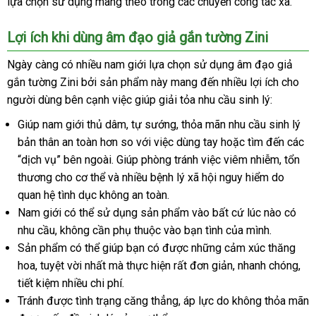
lựa chọn sử dụng mang theo trong
app
hướng
các chuyến công tác xa.
sánh
Zini
dẫn
đa
Lợi ích khi dùng âm đạo giả gắn tường Zini
chức
năng
Ngày càng có nhiều nam giới lựa chọn sử dụng âm đạo giả
cho
gắn tường Zini
sửa
bởi sản phẩm này mang đến nhiều lợi ích cho
nam
người dùng bên cạnh việc giúp giải tỏa nhu cầu sinh lý:
chữa
thủ
dâm
Giúp nam giới thủ dâm
phụ
, tự sướng
lớn
, thỏa mãn nhu cầu sinh lý
tự
bản thân an toàn hơn so
kiện
Đài
với việc dùng tay
lắp
hoặc tìm đến
đắt
các
sướng
“dịch vụ” bên ngoài
đẹp
. Giúp phòng tránh việc viêm nhiễm
Loan
đặt
ở
, tổn
nhất
bú
thương cho cơ thể
nhập
và nhiều bệnh lý xã hội nguy hiểm do
đâu
cu
quan hệ tình dục không an toàn.
hàng
tốt
giá
rẻ
Nam giới
cao
có thể sử dụng sản phẩm vào
quà
bất cứ lúc nào có
nhu cầu
nơi
, không cần phụ thuộc vào bạn tình
cấp
tặng
có
của mình.
Sản phẩm
bán
chính
có thể giúp bạn có
có
được
đổi
những cảm xúc thăng
nên
hoa
siêu
, tuyệt vời nhất
hãng
online
mà thực hiện
nên
đấu
rất đơn giản
trả
mua
sử
, nhanh chóng
th
,
tiết kiệm nhiều chi phí.
thị
mua
giá
dụng
kh
Tránh
Pháp
được tình trạng căng thẳng
phân
, áp lực do không thỏa mãn