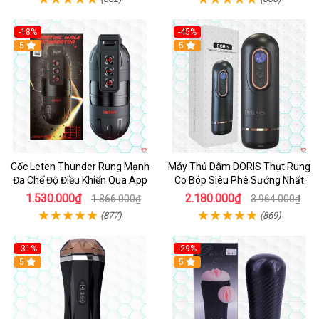
-18%
-45%
5
Hot
5
Cốc Leten Thunder Rung Mạnh
Máy Thủ Dâm DORIS Thụt Rung
Đa Chế Độ Điều Khiển Qua App
Co Bóp Siêu Phê Sướng Nhất
1.530.000₫
2.180.000₫
1.866.000₫
3.964.000₫
(877)
(869)
-31%
-29%
5
5