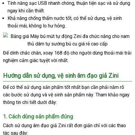
Tính năng sạc USB nhanh chóng
Hàn
, thuận tiện sạc
hướng
và sử dụng
ngay khi cần thiết.
Quốc
dẫn
Khả năng chống thấm nước tốt
giá
,
hướng
có thể sử dụng
hướng
, vệ sinh
thoải mái
thế
, không lo hư hỏng.
bán
dẫn
dẫn
giới
lẻ
Đế dính chắc chắn
hàng
, xoay 168 độ cho người dùng thoải mái trải
Am
nghiệm cảm giác tuyệt vời nhất.
giả
Dao
Gia
Hướng dẫn sử dụng
mua
, vệ sinh âm đạo giả Zini
Zini
6
hàng
Để
danh
có thể sử dụng sản phẩm tốt nhất bạn cần phải nắm rõ
mới
các bước sử dụng
sách
đặt
và vệ sinh sản phẩm này
ăn
. Tham khảo ngay
nhất
thông tin chi tiết
an
dưới đây:
mua
trộm
toàn
1
phân
. Cách dùng sản phẩm đúng
phối
Cách sử dụng âm đạo giả Zini
quà
rất đơn giản chỉ
voucher
với
nhập
các thao
tác
báo
sau đây:
tặng
khẩu