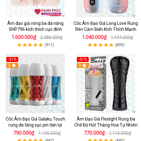
Âm đạo giả vòng ba đa năng
Cốc Âm Đạo Giả Long Love Rung
SHP796 kích thích cực đỉnh
Rên Cảm Biến Kích Thích Mạnh
1.600.000₫
1.040.000₫
2.388.000₫
1.444.000₫
(911)
(899)
-31%
-31%
Hot
5
5
Cốc Âm Đạo Giả Galaku Touch
Âm Đạo Giả Fleslight Rung Đa
rung đa tầng sạc pin tiện lợi
Chế Độ Hút Thăng Hoa Tự Nhiên
790.000₫
770.000₫
1.145.000₫
1.116.000₫
(882)
(880)