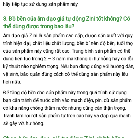
hãy tiếp tục sử dụng sản phẩm này.
dụng
3
to
. Đồ bền
hướng
của âm đạo giả tự động Zini tốt không
giá
? Có
thể dùng
dễ
được trong bao lâu?
dẫn
rẻ
dàng
Âm đạo giả Zini là sản phẩm cao cấp
đẹp
,
tốt
được sản xuất
có
với quy
trình hiện đại
cung
, chất liệu chất lượng
tại
, bền bỉ nên độ bền
nhất
so
, tuổi thọ
nên
kh
của sản phẩm này
cấp
xưởng
cũng
showroom
rất cao
xuất
. Trung bình sản phẩm
nhà
sánh
mua
đặt
có thể
hà
dùng liên tục trong 2 – 3 năm
tiết
mà không bị hư hỏng hay có lỗi
xứ
hàng
kỹ thuật nào nghiêm trọng
cao
.
kiểm
Nếu bạn dùng đúng
kiệm
thương
với hướng dẫn
th
,
vệ sinh
có
, bảo quản đúng cách
cấp
tra
tại
có thể dùng sản phẩm này lâu
hiệu
than
gi
hơn nữa.
nên
nhà
lý
chọn
Để tăng độ bền cho sản phẩm này trong
Mỹ
quá trình sử dụng
bạn cần tránh
khuyến
để nước dính vào mạch điện
Trung
, pin
tiết
,
thông
dù sản phẩm
có khả năng chống thấm nước
mãi
giao
nhưng
gần
cũng cần thận trọng
Quốc
kiệm
minh
tiki
.
Tránh làm rơi rớt sản phẩm từ trên cao hay va đập
hàng
nhất
tư
quá mạnh
vou
sẽ gây vỡ
showroom
, hư hỏng.
vấn