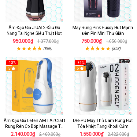
Âm Đạo Giả JIUAI 2 Đầu Đa
Máy Rung Pink Pussy Hút Mạnh
Năng Tai Nghe Siêu Thật Hot
Đèn Pin Mini Thư Giãn
950.000₫
750.000₫
1.377.000₫
1.056.000₫
(869)
(853)
-13%
-36%
5
Hot
5
Âm Đạo Giả Leten AMT AirCraft
DEEPU Máy Thủ Dâm Rung Hút
Rung Rên Co Bóp Massage Tự
Tỏa Nhiệt Tăng Khoái Cảm
Động
2.140.000₫
1.550.000₫
2.460.000₫
2.422.000₫