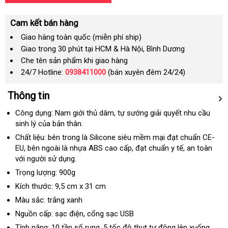
Cam kết bán hàng
Giao hàng toàn quốc (miễn phí ship)
Giao trong 30 phút tại HCM & Hà Nội, Bình Dương
Che tên sản phẩm khi giao hàng
24/7 Hotline:
0938411000
(bán xuyên đêm 24/24)
Thông tin
Công dụng: Nam giới thủ dâm
đổi
, tự sướng giải quyết nhu cầu
sinh lý
đại
của bản thân.
trả
lý
Chất liệu: bên trong là Silicone siêu mềm mại đạt chuẩn CE-
EU
nhập
, bên ngoài là nhựa ABS cao cấp
dịch
, đạt chuẩn y tế
đấu
, an toàn
tự
với người sử dụng.
khẩu
vụ
giá
độn
Trọng lượng: 900g
Kích thước: 9,5 cm x 31 cm
Màu sắc: trắng xanh
Nguồn cấp: sạc điện
nhập
, cổng sạc USB
hàng
Tính năng: 10 tần số rung
giá
, 5 tốc độ thụt tự động lên xuống
cũ
,