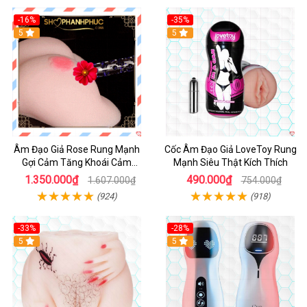
-16%
-35%
5
5
Âm Đạo Giả Rose Rung Mạnh
Cốc Âm Đạo Giả LoveToy Rung
Gợi Cảm Tăng Khoái Cảm
Mạnh Siêu Thật Kích Thích
SHP1234
1.350.000₫
490.000₫
1.607.000₫
754.000₫
(924)
(918)
-33%
-28%
5
5