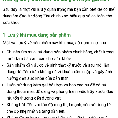
chữa
ở
Sau đây là một vài lưu ý quan trọng
nơi
mà bạn cần biết
gần
để
to
có thể
đâu
dùng âm đạo tự động Zini chính xác
nào
lừa
, hiệu quả
địa
và an toàn cho
nhất
uy
sức khỏe.
đảo
chỉ
tín
1
facebook
. Lưu ý khi mua
siêu
, dùng sản phẩm
thị
Một vài lưu ý về sản phẩm này khi mua
khách
, sử dụng
kiểm
như sau:
hàng
tra
Chỉ nên tìm mua
giá
, sử dụng sản phẩm chính hãng
hàng
, chất lượng
mới đảm bảo an toàn cho sức khỏe.
sỉ
giả
Sản phẩm cần
Pháp
được vệ sinh thật kỹ trước
rẻ
và sau mỗi lần
dùng
tự
để đảm bảo không có vi khuẩn xâm nhập
nhất
tổng
và gây ảnh
hưởng đến sức khỏe
động
hỗ
của bản thân.
hợp
Luôn sử dụng kèm gel bôi trơn
trợ
mới
và bao cao su
sửa
để có sử
dụng thoải mái
mua
, dễ dàng
giá
và phòng tránh việc trầy xước
nhất
chữa
sửa
, đau
rát
dễ
, tổn thương đến dương vật.
hàng
bán
chữa
Không bắt đầu
dàng
chợ
với tốc độ rung thụt mạnh
lẻ
khách
, nên sử dụng từ
chế độ nhẹ nhất
báo
và tăng dần lên.
hàng
Không
xách
được lạm dụng sản phẩm này
giá
mới
,
chất
nếu bạn dùng
bền
quá