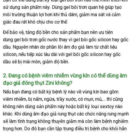
sử dụng sản phẩm này
nhất
miễn
. Dùng gel bôi trơn quan hệ giúp tạo
kê
môi trường thuận lợi hơn khi thủ dâm
phí
Thái
, giảm ma sát
chợ
và cảm
giác đau rát khó chịu cho cơ thể.
Lan
Để bảo vệ
đánh
, tăng độ bền cho sản phẩm bạn nên ưu tiên
dùng gel bôi trơn gốc nước thay vì gel bôi gốc silicon hay gốc
giá
dầu
Úc
. Nguyên nhân do phần lõi âm đọ giả làm từ chất liệu
silicon
Trung
,
thanh
nếu tiếp xúc lâu dài
theo
với gel bôi gốc silicon hay gốc
dầu
thống
sẽ bị mài mòn
Quốc
toán
xuất
, giảm độ bền.
yêu
kê
xứ
cầu
2
rẻ
. Đang có bệnh viêm nhiễm vùng kín
ở
có thể dùng âm
đạo giả đóng thụt Zini không?
nhất
đâu
uy
so
Nếu bạn đang có bất kỳ bệnh lý nào về vùng kín
so
bao gồm
tín
sánh
viêm nhiễm
nơi
, bị nấm
thanh
, ngứa
vệ
, trầy xước
giá
, có mụn
phụ
, mủ,…
sánh
xách
thì
xưởng
cũng
không nên dùng sản phẩm này
bán
lý
sinh
tổng
hoặc bất kỳ loại sextoy nào
sỉ
kiện
tay
khác
đã
.
siêu
Khi dùng âm đạo giả rung thụt
hợp
facebook
các chức năng rung mạnh
xuất
sẽ làm tình trạng không thuyên giảm
qua
thị
tham
mà còn làm bệnh nghiêm
xứ
trọng hơn. Do đó bạn cần tập trung điều trị bệnh cho khỏi hẳn
sử
khảo