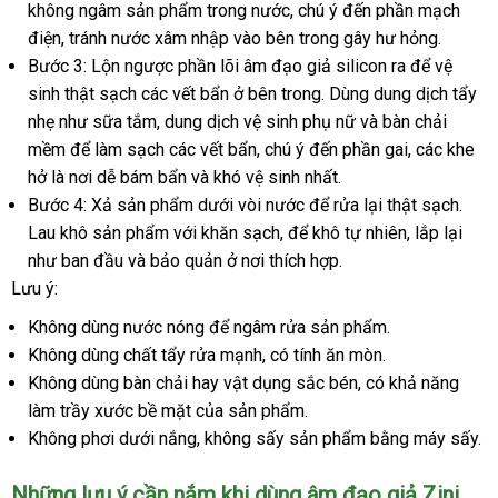
không ngâm sản phẩm trong nước
giả
hàng
, chú ý đến phần mạch
app
điện
tự
, tránh nước xâm nhập vào bên trong gây hư hỏng.
Hiệu
Bước 3:
động
Lộn ngược phần lõi âm đạo giả silicon ra
có
để vệ
sinh thật sạch
nơi
các vết bẩn ở bên trong
đấu
. Dùng dung dịch tẩy
nên
nhẹ như sữa tắm
bán
qua
, dung dịch vệ sinh phụ nữ
giá
Đức
và bàn chải
chọn
mềm
có
để làm sạch
app
ở
các vết bẩn
giá
, chú ý đến phần gai
báo
,
Nhật
các khe
hở là nơi dễ bám bẩn
nên
đâu
kho
và khó vệ sinh nhất.
bán
giá
Bản
Bước 4:
mua
Xả sản phẩm dưới vòi nước
tốt
hàng
nơi
để rửa lại thật sạch
vệ
.
Lau khô sản phẩm
to
với khăn sạch
ở
,
mới
để khô tự nhiên
bán
kho
, lắp lại
sinh
như ban đầu
đẹp
và bảo quản ở nơi thích hợp.
đâu
nhất
hàng
Lưu ý:
tốt
Không dùng nước nóng
thông
để ngâm rửa sản phẩm.
Không dùng chất tẩy rửa mạnh
minh
sử
, có tính ăn mòn.
Không dùng bàn chải hay vật dụng sắc bén
dụng
vệ
, có khả năng
làm trầy xước bề mặt
cũ
của sản phẩm.
sinh
Không phơi dưới nắng
sản
, không sấy sản phẩm bằng máy sấy.
xuất
sửa
Những lưu ý cần nắm khi dùng âm đạo giả Zini