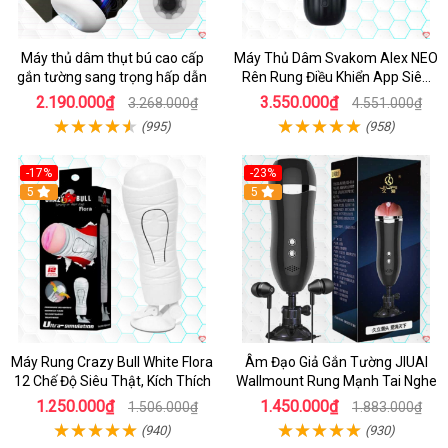
Máy thủ dâm thụt bú cao cấp
Máy Thủ Dâm Svakom Alex NEO
gắn tường sang trọng hấp dẫn
Rên Rung Điều Khiển App Siêu
Phê
2.190.000₫
3.550.000₫
3.268.000₫
4.551.000₫
(995)
(958)
-17%
-23%
5
5
Máy Rung Crazy Bull White Flora
Âm Đạo Giả Gắn Tường JIUAI
12 Chế Độ Siêu Thật, Kích Thích
Wallmount Rung Mạnh Tai Nghe
1.250.000₫
1.450.000₫
1.506.000₫
1.883.000₫
(940)
(930)