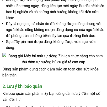
nhiều lần trong ngày
tay
Mỹ
, dùng liên tục mỗi ngày lâu dài
nhất
lượng
hàng
sẽ khiến
bạn bị nghiện
nội
và có
mua
những ảnh hưởng không tốt đến sức
giả
khỏe.
địa
sắm
Đây là dụng cụ cá nhân do đó không
hỗ
được dùng chung
quà
với
người khác
giảm
cũng không mượn dùng dụng cụ
trợ
kho
của người khác
tặng
ở
để phòng tránh
giá
tiết
những bệnh lây lan qua đường tình dục.
hàng
đâu
Sạc đầy pin mới
kiệm
xuất
được dùng
hướng
, không
tham
được vừa sạc
showroom
, vừa
dùng.
xứ
dẫn
khảo
Dùng sản phẩm đúng cách đảm bảo an toàn cho sức khỏe
Am
bản thân.
Dao
Gia
2
tiki
. Lưu ý khi bảo quản
Zini
1
sử
Khi bảo quản sản phẩm này bạn
vệ
cũng cần lưu ý đến một số
dụng
vấn đề như:
sinh