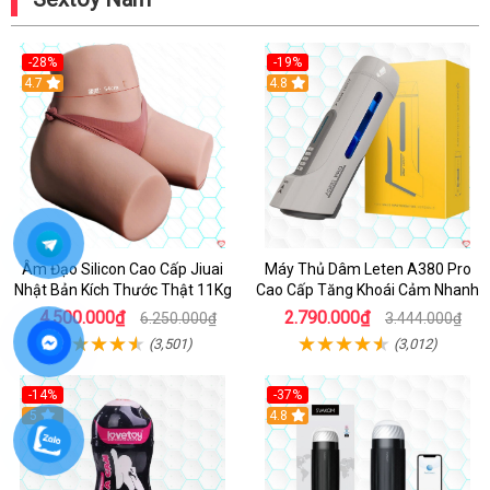
-28%
-19%
4.7
Hot
4.8
Âm Đạo Silicon Cao Cấp Jiuai
Máy Thủ Dâm Leten A380 Pro
Nhật Bản Kích Thước Thật 11Kg
Cao Cấp Tăng Khoái Cảm Nhanh
4.500.000₫
2.790.000₫
6.250.000₫
3.444.000₫
(3,501)
(3,012)
-14%
-37%
Hot
5
4.8