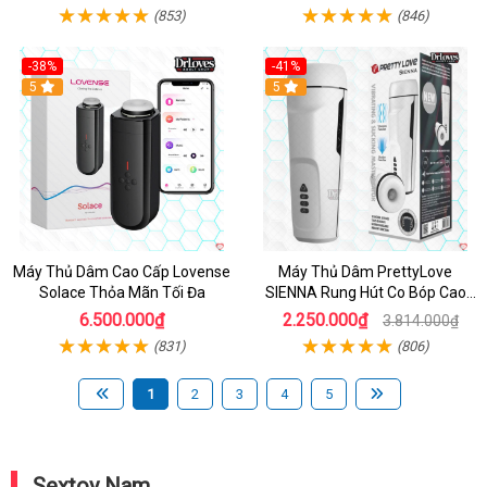
(853)
(846)
-38%
-41%
Hot
5
Hot
5
Máy Thủ Dâm Cao Cấp Lovense
Máy Thủ Dâm PrettyLove
Solace Thỏa Mãn Tối Đa
SIENNA Rung Hút Co Bóp Cao
Cấp Sảng Khoái
6.500.000₫
2.250.000₫
3.814.000₫
(831)
(806)
1
2
3
4
5
Sextoy Nam