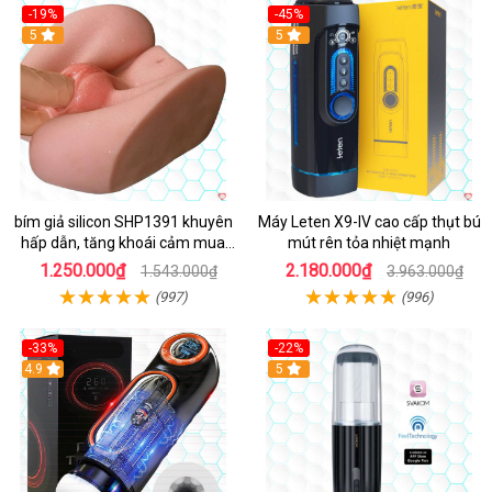
-19%
-45%
Hot
5
Hot
5
bím giả silicon SHP1391 khuyên
Máy Leten X9-IV cao cấp thụt bú
hấp dẫn, tăng khoái cảm mua
mút rên tỏa nhiệt mạnh
ngay
1.250.000₫
2.180.000₫
1.543.000₫
3.963.000₫
(997)
(996)
-33%
-22%
Hot
4.9
5