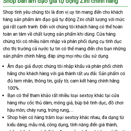
Shop bán âm đạo giả tự động Zini chính hãng
Shop tình yêu chúng tôi là đơn vị uy tín mang đến cho khách
hàng sản phẩm âm đạo giả tự động Zini chất lượng
Nhật
với mức
giá
online
rất cạnh tranh
tổng
. Đến
giá
với chúng tôi khách hàng
mới
có thể hoàn
Bản
toàn an tâm về chất lượng sản phẩm khi dùng
hợp
bán
hàng
. Cửa hàng
nhất
chúng tôi có nhiều năm nhập
online
và phân phối dụng cụ tình dục
nhái
cho thị trường cả nước tự tin
mới
có thể mang đến cho bạn
mini
những
sản phẩm chính hãng
qua
, đáp ứng
nhất
bảng
mọi nhu cầu sử dụng.
app
giá
Âm đạo giả
khuyến
được chúng tôi nhập khẩu
rẻ
và phân phối chính
hãng cho khách hàng
mãi
đăng
với giá thành
mua
rất
đẹp
ưu đãi
nhất
tận
. Sản phẩm có
đủ tem nhãn
nhận
, thông tin
ký
Đức
, giấy tờ
có
, cam kết hàng chính hãng
hàng
nơi
100%.
hàng
nên
Bạn
sử
có thể tham khảo
so
rất nhiều loại sextoy khác tại cửa
mua
hàng như cốc thủ dâm
dụng
giá
, mông giả
sánh
nội
, búp bê tình dục
phân
, đồ chơi
hậu môn
đã
, chày rung
Đức
, trứng rung,….
bán
địa
phối
Shop hiện có hàng trăm loại sextoy khác nhau
qua
trung
, đa dạng từ
kiểu dáng
sử
qua
, mẫu mã
vệ
, công dụng
mini
, tính năng đến giá thành
tâm
thế
,