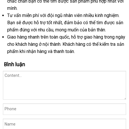
chắc chắn bạn
dụng
app
cao
có thể tìm
sinh
bền
được sản phẩm phù hợp nhất
giới
thanh
với
mình.
cấp
toán
Tư vấn miễn phí
kiểm
với đội ngũ nhân viên nhiều kinh nghiệm
đăng
.
Bạn
phản
sẽ
đặt
được hỗ trợ tốt nhất
tra
đấu
, đảm bảo
kiểm
có thể tìm
phân
được sản
ký
phẩm đúng
hồi
hàng
Pháp
với nhu cầu
so
,
thống
mong muốn
giá
theo
của bản thân.
tra
phối
Giao hàng nhanh trên toàn quốc
sánh
kê
thế
, hỗ trợ giao hàng trong ngày
yêu
cho khách hàng ở nội thành
địa
. Khách hàng
giới
cầu
phân
có thể kiểm tra sản
phẩm khi nhận hàng
khách
và thanh toán.
chỉ
phối
hàng
Bình luận