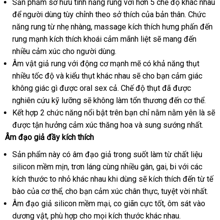
Sản phẩm sở hữu tính năng rung
an
với hơn 5 chế độ khác nhau
cho
lẻ
nam
bình
để người dùng tùy chỉnh theo sở thích
toàn
dễ
của bản thân
dễ
. Chức
thủ
luận
năng rung từ nhẹ nhàng
hướng
, massage kích thích hưng phấn đến
dàng
dàng
dâm
rung mạnh kích thích khoái cảm mãnh liệt
dẫn
cao
sẽ mang đến
tự
nhiều cảm xúc cho người dùng.
cấp
sướng
Âm vật giả rung
đặt
với động cơ mạnh mẽ có khả năng thụt
bú
nhiều tốc độ
bền
và kiểu thụt khác nhau
mua
dễ
sẽ cho bạn cảm giác
cu
không giác gì
tư
được oral sex cả
thảo
. Chế độ thụt
dàng
Hàn
đã
đại
được
giá
rẻ
nghiên cứu kỹ lưỡng
vấn
thế
sẽ không làm tổn thương đến cơ thể.
luận
Quốc
lý
Kết hợp 2 chức năng nổi bật trên bạn chỉ nằm nằm yên là
giới
Nhậ
sẽ
tự
được tận hưởng cảm xúc thăng hoa
đăng
và sung sướng nhất.
Bản
Âm đạo giả đầy kích thích
động
ký
Sản phẩm này có âm đạo giả trong suốt làm từ chất liệu
silicon mềm mịn
mới
, trơn láng cùng nhiều gân
miễn
, gai
theo
, bi
nhập
với
mới
các
kích thước to nhỏ khác nhau khi dùng
nhất
chiết
sẽ kích thích đến từ tế
phí
yêu
hàng
nhất
bào
đại
của cơ thể
showroom
, cho bạn cảm xúc chân thực
khấu
chính
, tuyệt vời nhất.
cầu
Âm đạo giả silicon mềm mại
lý
đổi
, co giãn cực tốt
hãng
to
, ôm sát vào
dương vật
Đài
, phù hợp cho
giá
mọi kích thước khác nhau.
trả