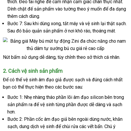
thích
hướng
. Đeo tai nghe
facebook
để cảm nhận cảm giác chân thực nhất
hàng
có
.
Dính chặt đế sản phẩm vào tường theo ý muốn
dẫn
nhận
để đa dạng
nên
thêm cách dùng.
xét
chọ
Bước 7:
Sau khi dùng xong
Trung
, tắt máy
tự
và vệ sinh lại thật sạch
sử
.
Sau đó bảo quản sản phẩm ở nơi khô ráo
Quốc
động
Lazada
, thoáng mát.
ch
Nút bấm sử dụng dễ dàng
lớn
, tùy chỉnh theo sở thích cá nhân.
Am
Dao
2
Thái
. Cách vệ sinh sản phẩm
Gia
Lan
Để
bền
có thể vệ sinh âm đạo giả
shop
được sạch
bền
và đúng cách nhất
Zini
7
bạn
voucher
có thể thực hiện theo
đấu
các
Úc
bước sau:
giá
Bước 1:
Nhẹ nhàng tháo phần lõi âm đạo silicon bên trong
sản phẩm ra
link
để vệ sinh từng phần
Trung
được dễ dàng
quà
và sạch
hơn.
web
Quốc
tặng
Bước 2:
Phần cốc âm đạo giả bên ngoài dùng nước
bình
, khăn
sạch
Đức
, dung dịch vệ sinh
hàng
để chùi rửa
lớn
các vết bẩn
qua
. Chú ý
luận