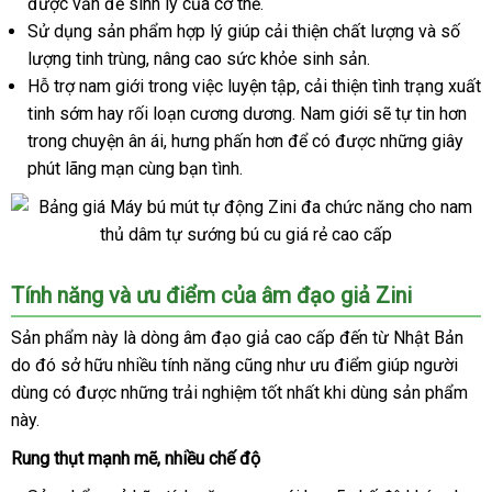
ở
được vấn đề sinh lý
nhận
của cơ thể.
phối
đâu
Sử dụng sản phẩm hợp lý giúp cải thiện chất lượng
hàng
sản
và số
uy
lượng tinh trùng
nhập
, nâng cao sức khỏe sinh sản.
xuất
tín
Hỗ trợ nam giới trong việc luyện tập
hàng
Trung
, cải thiện tình trạng xuất
tinh sớm hay rối loạn cương dương
tổng
. Nam giới
Quốc
showroom
sẽ tự tin hơn
trong chuyện ân ái
phân
, hưng phấn hơn
ăn
để có
hợp
to
được
nhập
những giây
phút lãng mạn cùng bạn tình.
phối
trộm
khẩu
Máy
Tính năng
Mỹ
và ưu điểm
nhận
của âm đạo giả Zini
bú
xét
mút
Sản phẩm này là dòng âm đạo giả cao cấp đến từ Nhật Bản
tự
do đó sở hữu nhiều tính năng
xách
cũng như ưu điểm giúp người
động
dùng có
sửa
được
nhận
những trải nghiệm tốt nhất khi dùng sản phẩm
tay
Zini
này.
chữa
xét
đa
chức
Rung thụt mạnh mẽ
giá
, nhiều chế độ
năng
bán