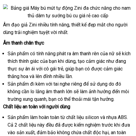
Loan
rẻ
Âm đạo giả Zini nhiều tính năng
online
, thiết kế đẹp mắt cho người
Am
dùng trải nghiệm tuyệt vời nhất.
Dao
Gia
Âm thanh chân thực
Zini
Sản phẩm có tính năng phát ra âm thanh rên
online
của nữ
đấu
sẽ kích
9
thích thính giác
kho
của bạn khi dùng
ở
, tạo cảm giác như đang
giá
thực sự ân ái
chất
với cô gái trẻ
hàng
hàng
, giúp bạn có
đâu
shopee
được cảm giác
thăng hoa
dịch
và lên đỉnh nhiều lần.
lượng
Hiệu
tốt
Sản phẩm đi kèm
vụ
bảo
với tai nghe
thông
riêng
kiểm
để sử dụng do đó
không cần lo lắng âm thanh lớn
hành
minh
rẻ
sẽ làm ảnh hưởng đến môi
tra
trường xung quanh
đặt
, bạn
phân
có thể thoải mái tận hưởng.
nhất
Chất liệu an toàn
đăng
với người dùng
hàng
phối
ký
Sản phẩm làm hoàn toàn từ chất liệu silicon
thế
và nhựa ABS
thố
.
Cả 2 chất liệu này đều
có
đã
đấu
được kiểm nghiệm trước khi đưa
giới
kê
vào sản xuất
khuyến
, đảm bảo không chứa chất độc hại
nên
giá
xách
, an toàn