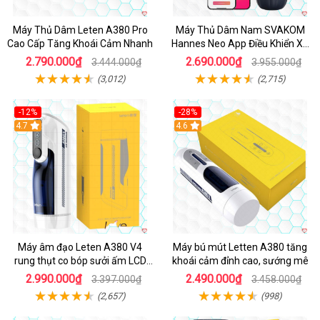
Máy Thủ Dâm Leten A380 Pro
Máy Thủ Dâm Nam SVAKOM
Cao Cấp Tăng Khoái Cảm Nhanh
Hannes Neo App Điều Khiển Xa
Cao Cấp
2.790.000₫
2.690.000₫
3.444.000₫
3.955.000₫
(3,012)
(2,715)
-12%
-28%
Hot
4.7
Hot
4.6
Máy âm đạo Leten A380 V4
Máy bú mút Letten A380 tăng
rung thụt co bóp sưởi ấm LCD
khoái cảm đỉnh cao, sướng mê
đẹp
2.990.000₫
2.490.000₫
3.397.000₫
3.458.000₫
(2,657)
(998)