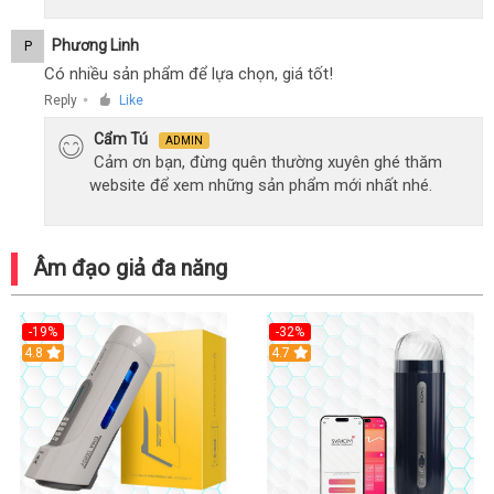
Phương Linh
P
Có nhiều sản phẩm để lựa chọn, giá tốt!
Reply
Like
●
Cẩm Tú
ADMIN
Cảm ơn bạn, đừng quên thường xuyên ghé thăm
website để xem những sản phẩm mới nhất nhé.
Âm đạo giả đa năng
-19%
-32%
Hot
4.8
Hot
4.7