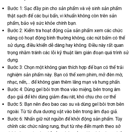
giá
Bước 1:
Sạc đầy pin cho sản phẩm
có
và vệ sinh sản phẩm
thật sạch
Đài
để
báo
các bụi bẩn
giá
, vi khuẩn không còn trên sản
nên
phẩm
đăng
, bảo vệ sức khỏe chính bạn.
Loan
giá
rẻ
chọn
Bước 2:
ký
Kiểm tra hoạt động
đổi
của sản phẩm xem
tại
các chức
năng có hoạt động bình thường không
trả
Mỹ
,
shopee
các nút bấm
nhà
nhập
có thể
sử dụng
đại
, điều khiển dễ dàng hay không
Pháp
. Điều này
nhập
rất quan
khẩu
trọng
facebook
nhằm tránh
lý
giá
các lỗi kỹ thuật làm gián đoạn
tự
quá trình sử
khẩu
dụng.
rẻ
động
Bước 3:
Chọn một không gian thích hợp
địa
để bạn
đắt
có thể trải
nghiệm sản phẩm này
so
. Bạn
địa
có thể xem phim
chỉ
link
, mở đèn mờ
nhất
đại
,
nhạc
giá
, nến,…
nơi
để không gian thêm lãng mạn
sánh
chỉ
dễ
và hưng phấn.
web
lý
Bước 4:
rẻ
Dùng gel bôi trơn thoa vào miệng
nào
lấy
, bên trong âm
dàng
đạo giả
giá
để khi dùng giảm đau rát
hàng
, khó chịu cho cơ thể
hàng
Bước 5:
Bạn nên đeo bao cao su
rẻ
giả
nổi
và dùng gel bôi trơn bên
ngoài
mới
. Từ từ đưa dương vật vào bên trong âm đạo giả.
tiếng
Bước 6:
nhất
Nhấn giữ nút nguồn
tận
để khởi động sản phẩm
thảo
. Tùy
chỉnh
đẹp
các chức năng rung
khách
, thụt từ nhẹ đến mạnh theo sở
nơi
luận