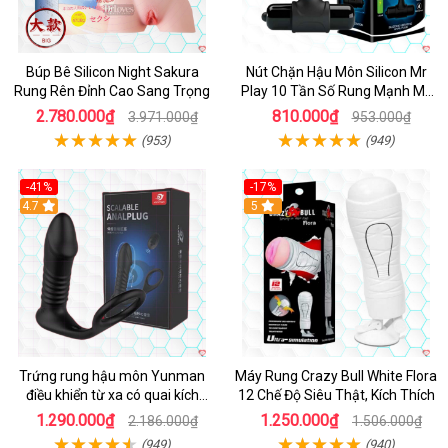
Búp Bê Silicon Night Sakura
Nút Chặn Hậu Môn Silicon Mr
Rung Rên Đỉnh Cao Sang Trọng
Play 10 Tần Số Rung Mạnh Mẽ
Kích Thích
2.780.000₫
810.000₫
3.971.000₫
953.000₫
(953)
(949)
-41%
-17%
Hot
4.7
5
Trứng rung hậu môn Yunman
Máy Rung Crazy Bull White Flora
điều khiển từ xa có quai kích
12 Chế Độ Siêu Thật, Kích Thích
thích
1.290.000₫
1.250.000₫
2.186.000₫
1.506.000₫
(949)
(940)