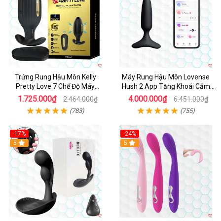
Trứng Rung Hậu Môn Kelly
Máy Rung Hậu Môn Lovense
Pretty Love 7 Chế Độ Máy
Hush 2 App Tăng Khoái Cảm
Massage Siêu Mạnh
Hiệu Quả
1.725.000₫
4.000.000₫
2.464.000₫
6.451.000₫
(783)
(755)
-17%
-24%
Hot
5
Hot
5