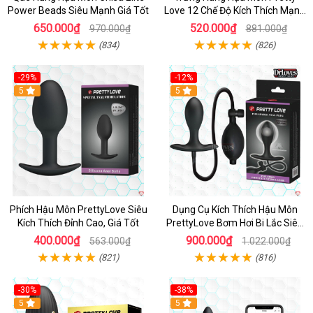
Power Beads Siêu Mạnh Giá Tốt
Love 12 Chế Độ Kích Thích Mạnh
Mẽ
650.000₫
520.000₫
970.000₫
881.000₫
(834)
(826)
-29%
-12%
Hot
5
Hot
5
Phích Hậu Môn PrettyLove Siêu
Dụng Cụ Kích Thích Hậu Môn
Kích Thích Đỉnh Cao, Giá Tốt
PrettyLove Bơm Hơi Bi Lắc Siêu
Phê
400.000₫
900.000₫
563.000₫
1.022.000₫
(821)
(816)
-30%
-38%
Hot
5
Hot
5