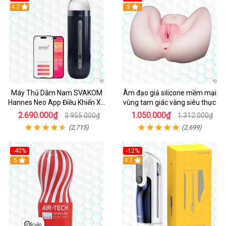
Hot
4.7
Hot
5
Máy Thủ Dâm Nam SVAKOM
Âm đạo giả silicone mềm mại
Hannes Neo App Điều Khiển Xa
vùng tam giác vàng siêu thực
Cao Cấp
2.690.000₫
1.050.000₫
3.955.000₫
1.312.000₫
(2,715)
(2,699)
-40%
-12%
Hot
5
Hot
4.7