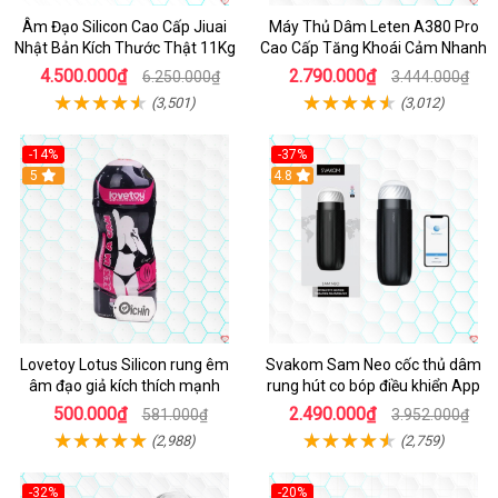
Âm Đạo Silicon Cao Cấp Jiuai
Máy Thủ Dâm Leten A380 Pro
Nhật Bản Kích Thước Thật 11Kg
Cao Cấp Tăng Khoái Cảm Nhanh
4.500.000₫
2.790.000₫
6.250.000₫
3.444.000₫
(3,501)
(3,012)
-14%
-37%
Hot
5
4.8
Lovetoy Lotus Silicon rung êm
Svakom Sam Neo cốc thủ dâm
âm đạo giả kích thích mạnh
rung hút co bóp điều khiển App
500.000₫
2.490.000₫
581.000₫
3.952.000₫
(2,988)
(2,759)
-32%
-20%