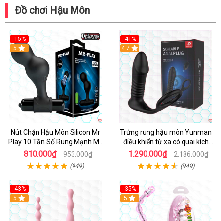
Đồ chơi Hậu Môn
-15%
-41%
Hot
5
Hot
4.7
Nút Chặn Hậu Môn Silicon Mr
Trứng rung hậu môn Yunman
Play 10 Tần Số Rung Mạnh Mẽ
điều khiển từ xa có quai kích
Kích Thích
thích
810.000₫
1.290.000₫
953.000₫
2.186.000₫
(949)
(949)
-43%
-35%
5
Hot
5