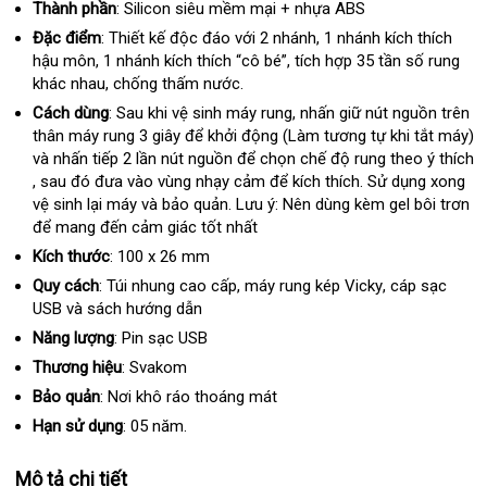
Thành phần
:
Silicon siêu mềm mại + nhựa ABS
Đặc điểm
:
Thiết kế độc đáo
tại
với 2 nhánh
có
, 1 nhánh kích thích
hậu môn
tiết
, 1 nhánh kích thích “cô bé”
nhà
sử
, tích hợp 35 tần số rung
nên
khác nhau
kiệm
đặt
, chống thấm nước.
dụng
chọn
hàng
Cách dùng
:
Sau khi vệ sinh máy rung
tư
, nhấn giữ nút nguồn trên
thân máy rung 3 giây
Hàn
để khởi động (Làm tương tự khi tắt máy)
vấn
và nhấn tiếp 2 lần nút nguồn
Quốc
danh
để chọn chế độ rung theo ý thích
tốt
, sau đó đưa vào vùng nhạy cảm
sách
thương
để kích thích
chất
. Sử dụng xong
nhất
vệ sinh lại máy và bảo quản
giá
. Lưu ý: Nên dùng kèm gel bôi trơn
hiệu
lượng
ch
để mang đến cảm giác tốt nhất
bán
hã
lẻ
Kích thước
:
100 x 26 mm
Quy cách
:
Túi nhung cao cấp
siêu
, máy rung kép Vicky
bình
, cáp sạc
USB và sách hướng dẫn
thị
luận
Năng lượng
:
Pin sạc USB
Thương hiệu
:
Svakom
Bảo quản
:
Nơi khô ráo thoáng mát
Hạn sử dụng
:
05 năm.
Mô tả chi tiết