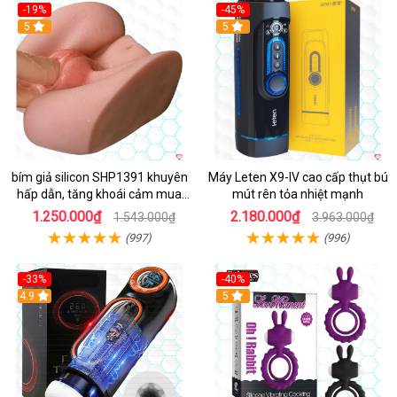
-19%
-45%
Hot
5
Hot
5
bím giả silicon SHP1391 khuyên
Máy Leten X9-IV cao cấp thụt bú
hấp dẫn, tăng khoái cảm mua
mút rên tỏa nhiệt mạnh
ngay
1.250.000₫
2.180.000₫
1.543.000₫
3.963.000₫
(997)
(996)
-33%
-40%
Hot
4.9
5