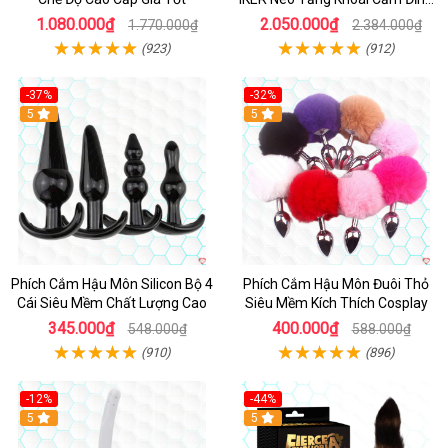
Cao
1.080.000₫
2.050.000₫
1.770.000₫
2.384.000₫
(923)
(912)
-37%
-32%
Hot
5
Hot
5
Phích Cắm Hậu Môn Silicon Bộ 4
Phích Cắm Hậu Môn Đuôi Thỏ
Cái Siêu Mềm Chất Lượng Cao
Siêu Mềm Kích Thích Cosplay
345.000₫
400.000₫
548.000₫
588.000₫
(910)
(896)
-12%
-44%
5
Hot
5