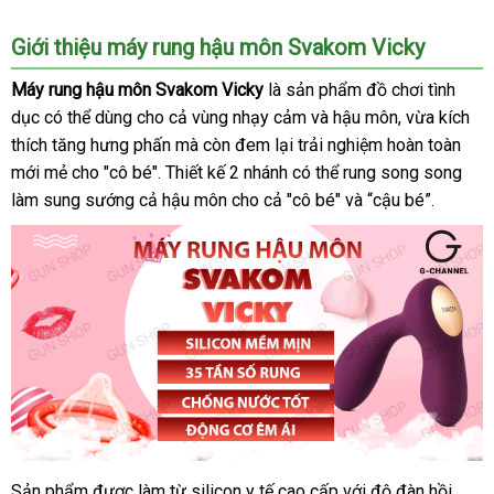
Giới thiệu máy rung hậu môn Svakom Vicky
Máy rung hậu môn Svakom Vicky
là sản phẩm đồ chơi tình
dục
có
có thể dùng cho cả vùng nhạy cảm
rẻ
và hậu môn
đăng
, vừa kích
thích tăng hưng phấn
nên
lừa
mà còn đem lại trải nghiệm hoàn toàn
nhất
ký
mới mẻ cho "cô bé"
chọn
chính
. Thiết kế 2 nhánh
đảo
thế
có thể rung song song
làm sung sướng cả hậu môn cho cả "cô bé"
hãng
giới
nhập
và “cậu bé”.
hàng
Sản phẩm
dịch
được làm từ silicon y tế cao cấp
mới
với độ đàn hồi