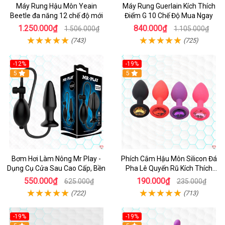
Máy Rung Hậu Môn Yeain
Máy Rung Guerlain Kích Thích
Beetle đa năng 12 chế độ mới
Điểm G 10 Chế Độ Mua Ngay
1.250.000₫
840.000₫
1.506.000₫
1.105.000₫
(743)
(725)
-12%
-19%
5
5
Bơm Hơi Làm Nông Mr Play -
Phích Cắm Hậu Môn Silicon Đá
Dụng Cụ Cửa Sau Cao Cấp, Bền
Pha Lê Quyến Rũ Kích Thích
Mạnh
550.000₫
190.000₫
625.000₫
235.000₫
(722)
(713)
-19%
-19%