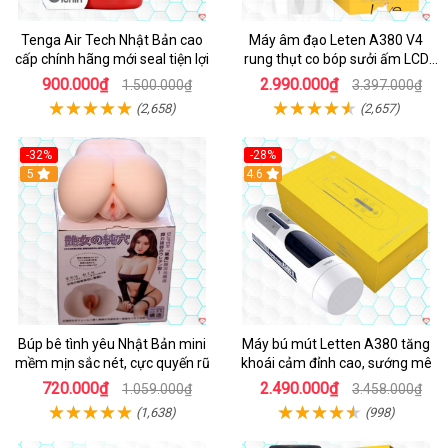
Tenga Air Tech Nhật Bản cao
Máy âm đạo Leten A380 V4
cấp chính hãng mới seal tiện lợi
rung thụt co bóp sưởi ấm LCD
đẹp
900.000₫
2.990.000₫
1.500.000₫
3.397.000₫
(2,658)
(2,657)
-32%
-28%
Hot
5
Hot
4.6
Búp bê tình yêu Nhật Bản mini
Máy bú mút Letten A380 tăng
mềm mịn sắc nét, cực quyến rũ
khoái cảm đỉnh cao, sướng mê
720.000₫
2.490.000₫
1.059.000₫
3.458.000₫
(1,638)
(998)