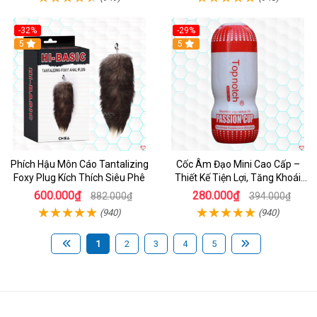
-32%
-29%
Hot
5
5
Phích Hậu Môn Cáo Tantalizing
Cốc Âm Đạo Mini Cao Cấp –
Foxy Plug Kích Thích Siêu Phê
Thiết Kế Tiện Lợi, Tăng Khoái
Cảm
600.000₫
280.000₫
882.000₫
394.000₫
(940)
(940)
1
2
3
4
5