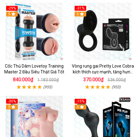
-29%
-31%
Hot
5
5
Cốc Thủ Dâm Lovetoy Training
Vòng rung gai Pretty Love Cobra
Master 2 Đầu Siêu Thật Giá Tốt
kích thích cực mạnh, tăng hưng
phấn
840.000₫
370.000₫
1.183.000₫
536.000₫
(955)
(953)
-30%
-15%
Hot
5
Hot
5