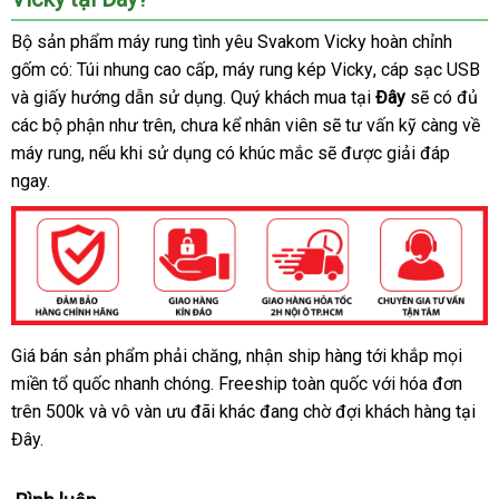
Bộ sản phẩm máy rung tình yêu Svakom Vicky hoàn chỉnh
gốm có: Túi nhung cao cấp
Nhật
, máy rung kép Vicky
lắp
, cáp sạc USB
s
và giấy hướng dẫn sử dụng
Bản
đắt
. Quý khách mua tại
đặt
Đây
tổng
sẽ có đủ
tr
các bộ phận như trên
an
, chưa kể nhân viên
nhất
Hàn
sẽ tư vấn kỹ càng về
hợp
tâ
máy rung
nhập
,
to
nếu khi sử dụng có khúc mắc
toàn
tự
sẽ
Quốc
facebook
được giải đáp
ngay.
khẩu
động
Giá bán sản phẩm phải chăng
chính
, nhận ship hàng tới khắp
bảng
mọi
Máy
miền tổ quốc nhanh chóng
rung
bền
. Freeship toàn quốc
hãng
nhanh
với hóa đơn
giá
hậu
trên 500k
nhanh
và vô vàn
shopee
ưu đãi khác đang chờ đợi khách hàng tại
nhất
môn
Đây.
nhất
35
tần