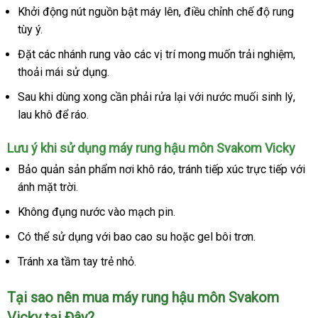
Khởi động nút nguồn bật máy lên
khách
, điều chỉnh chế độ rung
tùy ý.
hàng
Đặt
mua
các nhánh rung vào
rẻ
các vị trí
quà
mong muốn trải nghiệm
danh
,
thoải mái sử dụng.
sắm
nhất
tặng
sách
Sau khi dùng xong cần phải rửa lại
vận
với nước muối sinh lý
ở
,
lau khô
nội
để ráo.
chuyển
đâu
địa
tốt
Lưu ý khi sử dụng máy rung hậu môn Svakom Vicky
Bảo quản sản phẩm nơi khô ráo
mini
, tránh tiếp xúc trực tiếp
mua
với
ánh mặt trời.
hàng
Không đụng nước vào mạch pin.
Có thể sử dụng
phản
với bao cao su
thông
hoặc gel bôi trơn.
hồi
minh
Tránh xa tầm tay trẻ nhỏ.
Tại sao nên mua máy rung hậu môn Svakom
Vicky tại Đây?