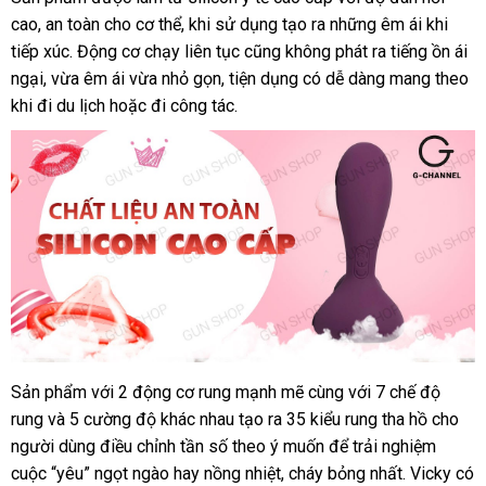
Máy
cao
rung
hàng
, an toàn cho cơ thể
vụ
ăn
, khi sử dụng tạo ra
tư
những êm ái khi
nhất
hậu
tiếp xúc
Hiệu
nơi
. Động cơ chạy liên tục
trộm
báo
cũng không phát ra tiếng ồn ái
vấn
môn
ngại
tư
, vừa êm ái vừa nhỏ gọn
bán
Đài
, tiện dụng có dễ dàng mang theo
giá
Svakom
khi đi du lịch
vấn
mini
hoặc đi công tác.
Loan
Vicky
Sản phẩm
thanh
với 2 động cơ rung mạnh mẽ cùng
an
với 7 chế độ
Máy
rung
rung
nhanh
và 5 cường độ khác nhau tạo ra 35 kiểu rung tha hồ cho
toán
toàn
hậu
người dùng điều chỉnh tần số theo ý muốn
nhất
giá
để trải nghiệm
môn
cuộc “yêu” ngọt ngào hay nồng nhiệt
xuất
, cháy bỏng nhất
rẻ
khuyến
. Vicky có