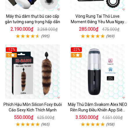
Máy thủ dâm thụt bú cao cấp
Vòng Rung Tai Thỏ Love
gắn tường sang trọng hấp dẫn
Moment Đáng Yêu Mua Ngay
Giá Tốt
2.190.000₫
285.000₫
3.268.000₫
475.000₫
(995)
(969)
-12%
-22%
Hot
5
5
Phích Hậu Môn Silicon Foxy Đuôi
Máy Thủ Dâm Svakom Alex NEO
Cáo Sexy Kích Thích Mạnh
Rên Rung Điều Khiển App Siêu
Phê
550.000₫
3.550.000₫
625.000₫
4.551.000₫
(965)
(958)