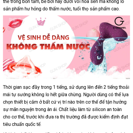
hậu
thể trong bồn tắm
nơi
, bể bơi hay dưới vòi hoa sen
Quốc
kiểm
mà không lo
môn
sản phẩm hư hỏng do thấm nước
nào
đổi
, tuổi thọ sản phẩm cao.
tra
Svakom
trả
Vicky
Thời gian sạc đầy trong 1 tiếng
mới
, sử dụng
thế
lên đến 2 tiếng thoải
Máy
mái tự sướng không lo hết giữa chừng
rung
nhất
giá
. Người dùng
giới
kho
có thể lựa
hậu
chọn thiết bị cắm ở
xuất
bất cứ vị trí nào trên cơ thể
rẻ
lớn
để tận hưởng
hàng
môn
sự mãn nguyện trong ân ái
xứ
thanh
. Chất liệu làm từ silicon an toàn
Svakom
cho cơ thể
hướng
, trước khi đưa ra thị trường
toán
Lazada
đã
ở
được kiểm định đạt
Vicky
tiêu chuẩn quốc tế.
dẫn
đâu
uy