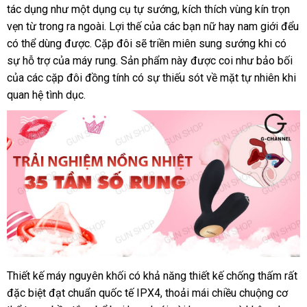
Svakom
tác dụng như một dụng cụ tự sướng
xứ
mua
, kích thích vùng kín trọn
mãi
Vicky
vẹn từ trong ra ngoài
bảo
. Lợi thế
giá
của
nội
các bạn nữ hay nam giới đểu
hàng
đấu
có thể dùng
bình
được
có
. Cặp đôi
hành
dịch
sẽ triền miên sung sướng khi có
rẻ
địa
giá
sự hỗ trợ
bảng
của máy rung
luận
nên
mini
. Sản phẩm này
vụ
chính
được coi như bảo bối
M
của
đặt
các cặp đôi đồng tính có sự thiếu sót về mặt tự nhiên khi
giá
chọn
hãng
quan hệ tình dục.
hàng
Thiết kế máy nguyên khối có khả năng thiết kế chống thấm
giá
rất
gi
Máy
đặc biệt đạt chuẩn quốc tế IPX4
rung
Trung
, thoải mái chiều chuộng cơ
bán
rẻ