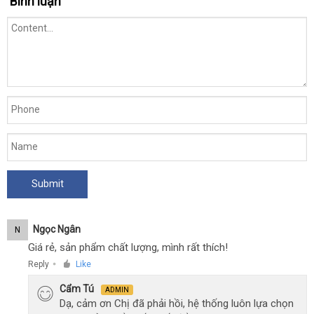
Bình luận
số
rung
mạnh
mẽ
sạc
điện
-
Svakom
Vicky
Ngọc Ngân
N
Giá rẻ, sản phẩm chất lượng, mình rất thích!
Reply
Like
●
Cẩm Tú
ADMIN
Dạ, cảm ơn Chị đã phải hồi, hệ thống luôn lựa chọn