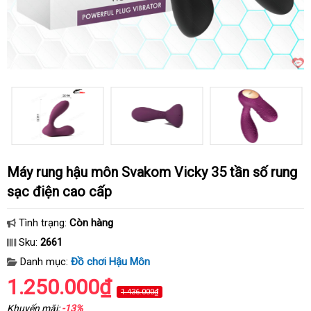
Máy rung hậu môn Svakom Vicky 35 tần số rung
sạc điện cao cấp
Tình trạng:
Còn hàng
Sku:
2661
Danh mục:
Đồ chơi Hậu Môn
1.250.000₫
1.436.000₫
Khuyến mãi:
-13%