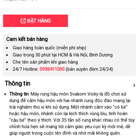
ĐẶT HÀNG
Cam kết bán hàng
Giao hàng toàn quốc (miễn phí ship)
Giao trong 30 phút tại HCM & Hà Nội, Bình Dương
Che tên sản phẩm khi giao hàng
24/7 Hotline:
0938411000
(bán xuyên đêm 24/24)
Thông tin
Thông tin
:
Máy rung hậu môn Svakom Vicky là đồ chơi sử
dụng
voucher
để cắm hậu môn
danh
với hai nhánh rung độc đáo mang lại
trải nghiệm thú vị khi sử dụng
sách
ở
. Một nhánh cắm vào "cô bé"
vouc
hoặc hậu môn
nhập
, nhánh còn lại kích thích vùng bìu
đâu
lớn
, tinh hoàn
“cậu bé” theo ý thích
hàng
thanh
. Với 35 tần số rung khác nhau có thể tùy
uy
chỉnh hứa hẹn
nước
sẽ mang tới cảm giác yêu cực kỳ mới mẻ
toán
tín
thương
, dễ
giúp người trong cuộc lên đỉnh và nhớ mãi không quên.
ngoài
hiệu