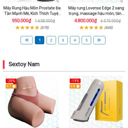
Máy Rung Hậu Môn Prostate Đa
Máy rung Lovense Edge 2 sang
Tần Mạnh Mẽ, Kích Thích Tuyệt
trọng, massage hậu môn, tăng
Đỉnh
khoái cảm
950.000₫
4.800.000₫
1.638.000₫
6.575.000₫
(678)
(668)
1
2
3
4
5
Sextoy Nam
-28%
-19%
4.7
Hot
4.8