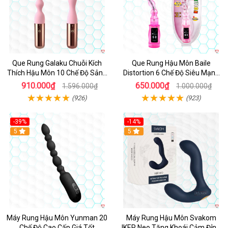
Que Rung Galaku Chuỗi Kích
Que Rung Hậu Môn Baile
Thích Hậu Môn 10 Chế Độ Sảng
Distortion 6 Chế Độ Siêu Mạnh
Khoái
Giá Tốt
910.000₫
650.000₫
1.596.000₫
1.000.000₫
(926)
(923)
-39%
-14%
5
Hot
5
Máy Rung Hậu Môn Yunman 20
Máy Rung Hậu Môn Svakom
Chế Độ Cao Cấp Giá Tốt
IKER Neo Tăng Khoái Cảm Đỉnh