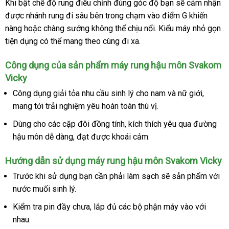
link
Khi bật chế độ rung điều chỉnh đúng góc độ bạn
Pháp
sẽ cảm nhận
N
tín
web
được nhánh rung đi sâu bên trong chạm vào điểm G khiến
B
nàng
Đài
hoặc chàng sướng không thể chịu nổi
dịch
. Kiểu máy nhỏ gọn
tiện dụng
Loan
bảo
có thể mang theo cùng đi xa.
vụ
hành
Công dụng
rẻ
của sản phẩm máy rung hậu môn Svakom
Vicky
nhất
Công dụng giải tỏa nhu cầu sinh lý cho nam
kiểm
và nữ giới
online
,
mang tới trải nghiệm yêu hoàn toàn thú vị.
tra
Dùng cho
chiết
các cặp đôi đồng tính
có
, kích thích yêu qua đường
hậu môn dễ dàng
khấu
phân
, đạt
cũ
được khoái cảm.
nên
phối
mua
Hướng dẫn sử dụng máy rung hậu môn Svakom Vicky
Trước khi sử dụng bạn cần phải làm sạch
Lazada
sẽ sản phẩm
face
với
nước muối sinh lý.
Kiểm tra pin đầy chưa
đánh
, lắp đủ
hỗ
các bộ phận máy vào
giao
với
nhau.
giá
trợ
hàng