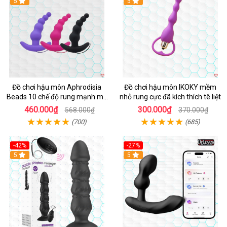
Hot
5
Hot
5
Đồ chơi hậu môn Aphrodisia
Đồ chơi hậu môn IKOKY mềm
Beads 10 chế độ rung mạnh mẽ
nhỏ rung cực đã kích thích tê liệt
kích thích
460.000₫
300.000₫
568.000₫
370.000₫
(700)
(685)
-42%
-27%
Hot
5
Hot
5