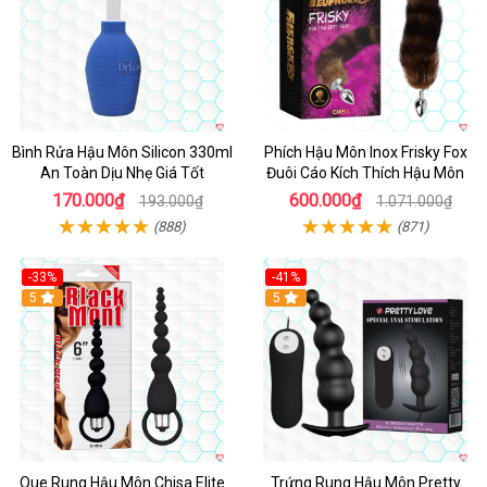
Bình Rửa Hậu Môn Silicon 330ml
Phích Hậu Môn Inox Frisky Fox
An Toàn Dịu Nhẹ Giá Tốt
Đuôi Cáo Kích Thích Hậu Môn
170.000₫
600.000₫
193.000₫
1.071.000₫
(888)
(871)
-33%
-41%
Hot
5
Hot
5
Que Rung Hậu Môn Chisa Elite
Trứng Rung Hậu Môn Pretty