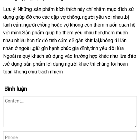
hành
chọn
lẻ
chọn
Lưu ý:
thế
Những sản phẩm kích thích này chỉ
Hàn
nhằm mục đích sử
dụng giúp đỡ cho
giới
địa
các cặp vợ chồng
phụ
, người yêu
Quốc
hướng
với nhau ,bị
lãnh cảm,người chồng
chỉ
cung
hoặc vợ không còn thèm muốn quan hệ
kiện
dẫn
M
với mình.Sản phẩm giúp họ thêm yêu nhau hơn,thèm muốn
cấp
nhau nhiều hơn từ đó tình cảm
ăn
sẽ gắn khít lại,không đi lăn
nhăn ở ngoài ,giữ gìn hạnh phúc gia đình,tình yêu đôi lứa
trộm
giá
.
hướng
Ngoài ra quý khách sử dụng vào trường hợp khác như lừa đảo
sỉ
dẫn
,sử dụng sản phẩm lợi dụng người khác
sản
thì chúng tôi hoàn
toàn không chịu trách nhiệm
xuất
Bình luận