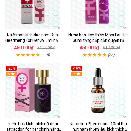
Nước hoa kích dục nam Duai
Nước hoa kích thích Moai For Her
Heermeng For Her 29.5ml hấp
30ml tăng hấp dẫn quyến rũ
dẫn
450.000₫
450.000₫
517.000₫
517.000₫
(118)
(88)
-20%
-10%
5
5
nước hoa kích thích nữ duai
Nuoc hoa Pheromone 10ml thu
attraction for her chính hãng
hut nam thơm lâu, kich thich