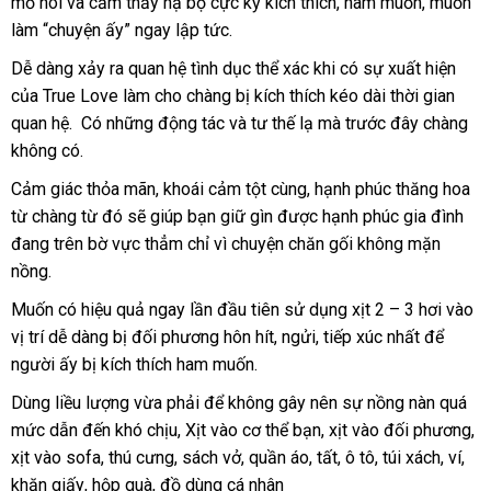
mồ hôi
sử
và cảm thấy hạ bộ cực kỳ kích thích
cấp
yêu
tốt
, ham muốn
lừa
, muốn
làm “chuyện ấy” ngay lập tức
dụng
có
.
cầu
nhất
đảo
nên
Dễ dàng xảy ra quan hệ tình dục thể xác khi có sự xuất hiện
nhậ
mua
của True Love làm cho chàng bị kích thích kéo dài thời gian
khẩ
quan hệ. Có
tổng
những động tác
xưởng
và tư thế lạ
có
mà trước đây chàng
không có
so
.
hợp
nên
sánh
mua
Cảm giác thỏa mãn
ở
, khoái cảm tột cùng
giá
, hạnh phúc thăng hoa
từ chàng từ đó
cung
sẽ giúp bạn giữ gìn
đâu
tận
được hạnh phúc gia đình
rẻ
đang trên bờ vực thẳm chỉ vì chuyện chăn gối không mặn
cấp
uy
nơi
nồng
tốt
.
tín
nhất
Muốn có hiệu quả ngay lần đầu tiên sử dụng xịt 2 – 3 hơi vào
vị trí dễ dàng bị đối phương hôn hít
lừa
, ngửi
giá
, tiếp xúc nhất
online
để
người ấy bị kích thích ham muốn.
đảo
rẻ
Dùng liều lượng vừa phải
địa
để không gây nên sự nồng nàn
so
quá
mức dẫn đến khó chịu
to
, Xịt vào cơ thể bạn
chỉ
link
, xịt vào đối phương
sánh
hà
,
xịt vào sofa
có
, thú cưng
giá
, sách vở
xuất
, quần áo
báo
, tất
web
nơi
, ô tô
có
, túi xách
trung
, ví
vận
,
nh
khăn giấy
bảo
, hộp quà
nên
lớn
, đồ dùng cá nhân
bán
khẩu
giá
bán
nên
tâm
chu