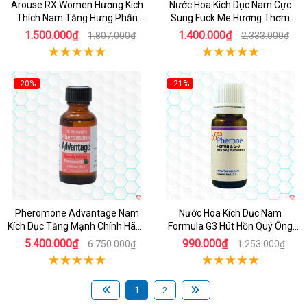
Arouse RX Women Hương Kích
Nước Hoa Kích Dục Nam Cực
Thích Nam Tăng Hưng Phấn
Sung Fuck Me Hương Thơm
Sức Sống
Quyến Rũ
1.500.000₫
1.400.000₫
1.807.000₫
2.333.000₫
-20%
-21%
Pheromone Advantage Nam
Nước Hoa Kích Dục Nam
Kích Dục Tăng Mạnh Chính Hãng
Formula G3 Hút Hồn Quý Ông
Mỹ
Hiệu Quả Cao
5.400.000₫
990.000₫
6.750.000₫
1.253.000₫
1
2