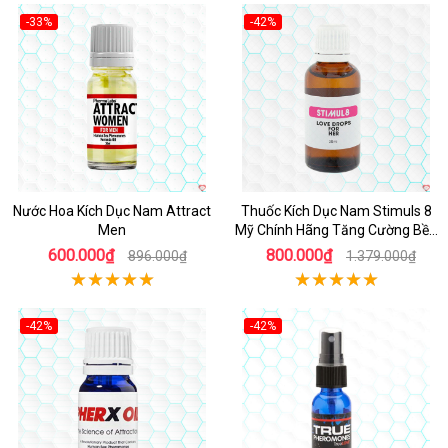
-33%
-42%
Nước Hoa Kích Dục Nam Attract
Thuốc Kích Dục Nam Stimuls 8
Men
Mỹ Chính Hãng Tăng Cường Bền
Bỉ
600.000₫
800.000₫
896.000₫
1.379.000₫
-42%
-42%