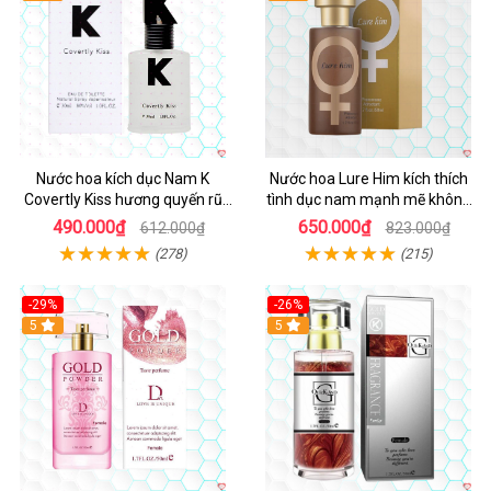
Nước hoa kích dục Nam K
Nước hoa Lure Him kích thích
Covertly Kiss hương quyến rũ
tình dục nam mạnh mẽ không
nhập khẩu chính hãng
mùi cao cấp
490.000₫
650.000₫
612.000₫
823.000₫
(278)
(215)
-29%
-26%
5
5