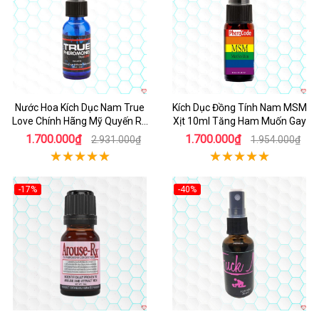
Nước Hoa Kích Dục Nam True
Kích Dục Đồng Tính Nam MSM
Love Chính Hãng Mỹ Quyến Rũ
Xịt 10ml Tăng Ham Muốn Gay
Mạnh Mẽ
1.700.000₫
1.700.000₫
2.931.000₫
1.954.000₫
-17%
-40%