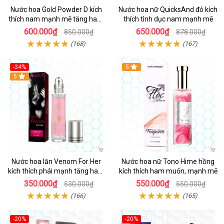
Nước hoa Gold Powder D kích
Nước hoa nữ QuicksAnd đỏ kích
thích nam mạnh mẽ tăng ham
thích tình dục nam mạnh mẽ
muốn tự nhiên
600.000₫
650.000₫
850.000₫
878.000₫
(168)
(167)
-34%
5
5
Nước hoa lăn Venom For Her
Nước hoa nữ Tono Hime hồng
kích thích phái mạnh tăng ham
kích thích ham muốn, mạnh mẽ
muốn
350.000₫
550.000₫
530.000₫
550.000₫
(166)
(165)
-20%
-20%