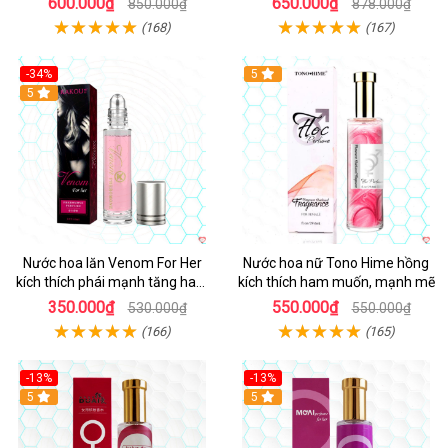
600.000₫
650.000₫
850.000₫
878.000₫
(168)
(167)
-34%
5
5
Nước hoa lăn Venom For Her
Nước hoa nữ Tono Hime hồng
kích thích phái mạnh tăng ham
kích thích ham muốn, mạnh mẽ
muốn
350.000₫
550.000₫
530.000₫
550.000₫
(166)
(165)
-13%
-13%
Hot
5
Hot
5