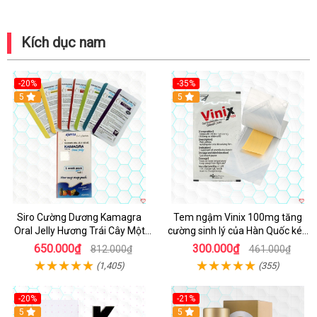
Kích dục nam
-20%
-35%
5
5
Siro Cường Dương Kamagra
Tem ngậm Vinix 100mg tăng
Oral Jelly Hương Trái Cây Một
cường sinh lý của Hàn Quốc kéo
Hộp 7 Gói 100g
dài thời gian
650.000₫
300.000₫
812.000₫
461.000₫
(1,405)
(355)
-20%
-21%
5
5