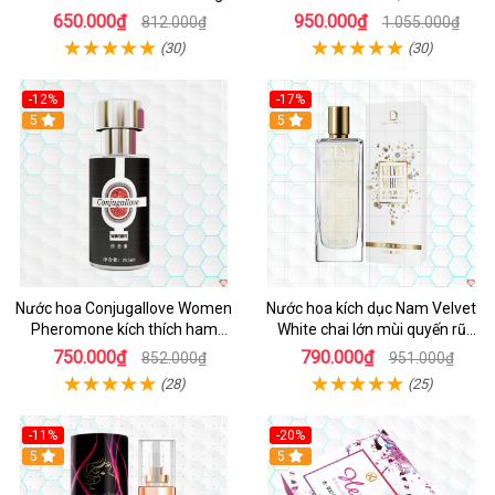
chai 30ml hấp dẫn quyến rũ
mạnh
650.000₫
950.000₫
812.000₫
1.055.000₫
(30)
(30)
-12%
-17%
5
5
Nước hoa Conjugallove Women
Nước hoa kích dục Nam Velvet
Pheromone kích thích ham
White chai lớn mùi quyến rũ
muốn tình dục
mạnh
750.000₫
790.000₫
852.000₫
951.000₫
(28)
(25)
-11%
-20%
5
5