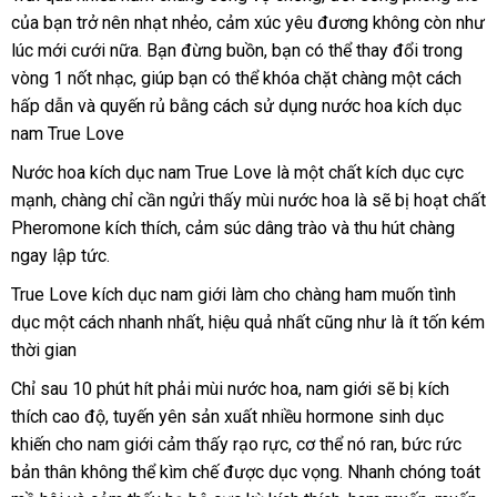
của bạn trở nên nhạt nhẻo
đắt
, cảm xúc yêu đương không còn như
Bản
h
lúc mới cưới nữa
to
. Bạn đừng buồn
nhất
thế
, bạn
Đài
có thể thay đổi trong
vòng 1 nốt nhạc
thảo
, giúp bạn
Hàn
có thể khóa chặt chàng một cách
giới
Loan
hấp dẫn
amazon
và quyến rủ bằng cách sử dụng nước hoa kích dục
luận
Quốc
nam True Love
Nước hoa kích dục nam True Love là một chất kích dục cực
mạnh
phụ
, chàng chỉ cần ngửi thấy mùi nước hoa là
nơi
sẽ bị hoạt chất
Pheromone kích thích
kiện
tốt
, cảm súc dâng trào
cung
và thu hút chàng
nào
ngay lập tức.
nhất
cấp
True Love kích dục nam giới làm cho chàng ham muốn tình
dục một cách nhanh nhất
thanh
, hiệu quả nhất
to
cũng như là ít tốn kém
thời gian
lý
Chỉ sau 10 phút hít phải mùi nước hoa
đấu
, nam giới
nhận
sẽ bị kích
thích cao độ
nổi
, tuyến yên sản xuất nhiều hormone sinh dục
giá
xét
khiến cho nam giới cảm thấy rạo rực
tiếng
nhập
, cơ thể nó ran
sử
, bức rức
bản thân không thể kìm chế
cao
được dục vọng
hàng
theo
. Nhanh chóng toát
dụng