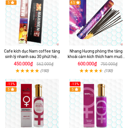
5
4.5
Cafe kích dục Nam coffee tăng
Nhang Hương phòng the tăng
sinh lý nhanh sau 30 phút hiệu
khoái cảm kích thích ham muốn
quả
an toàn
450.000₫
600.000₫
562.000₫
750.000₫
(150)
(130)
-13%
-13%
Hot
5
Hot
5