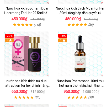
Nước hoa kích dục nam Duai
Nước hoa kích thích Moai For Her
Heermeng For Her 29.5ml hấp
30ml tăng hấp dẫn quyến rũ
dẫn
450.000₫
450.000₫
517.000₫
517.000₫
(118)
(88)
-20%
-10%
5
5
nước hoa kích thích nữ duai
Nuoc hoa Pheromone 10ml thu
attraction for her chính hãng
hut nam thơm lâu, kich thich
chai 30ml hấp dẫn quyến rũ
mạnh
650.000₫
950.000₫
812.000₫
1.055.000₫
(30)
(30)