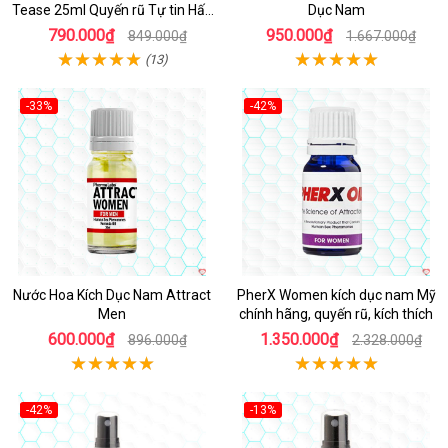
Tease 25ml Quyến rũ Tự tin Hấp
Dục Nam
dẫn
790.000₫
950.000₫
849.000₫
1.667.000₫
(13)
-33%
-42%
Nước Hoa Kích Dục Nam Attract
PherX Women kích dục nam Mỹ
Men
chính hãng, quyến rũ, kích thích
600.000₫
1.350.000₫
896.000₫
2.328.000₫
-42%
-13%