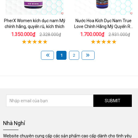
PherX Women kích dục nam Mỹ
Nước Hoa Kích Dục Nam True
chính hãng, quyến rũ, kích thích
Love Chính Hãng Mỹ Quyến Rũ
Mạnh Mẽ
1.350.000₫
1.700.000₫
2.328.000₫
2.931.000₫
1
2
SUBMIT
Nhà Nghỉ
Website chuyên cung cấp các sản phẩm cao cấp dành cho tình yêu