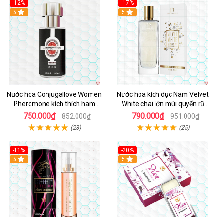
-12%
-17%
5
5
Nước hoa Conjugallove Women
Nước hoa kích dục Nam Velvet
Pheromone kích thích ham
White chai lớn mùi quyến rũ
muốn tình dục
mạnh
750.000₫
790.000₫
852.000₫
951.000₫
(28)
(25)
-11%
-20%
5
5