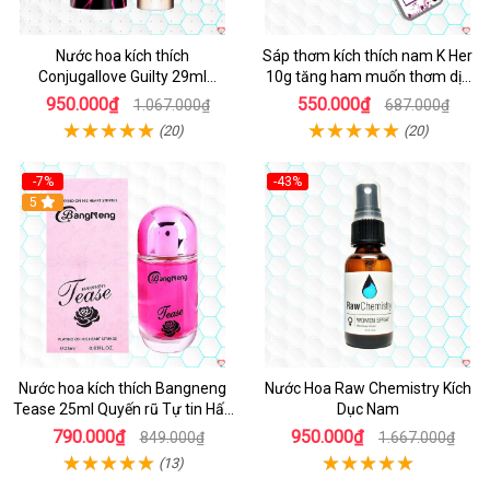
Nước hoa kích thích
Sáp thơm kích thích nam K Her
Conjugallove Guilty 29ml
10g tăng ham muốn thơm dịu
Pheromone tăng ham muốn
dễ dùng
950.000₫
550.000₫
1.067.000₫
687.000₫
(20)
(20)
-7%
-43%
5
Nước hoa kích thích Bangneng
Nước Hoa Raw Chemistry Kích
Tease 25ml Quyến rũ Tự tin Hấp
Dục Nam
dẫn
790.000₫
950.000₫
849.000₫
1.667.000₫
(13)