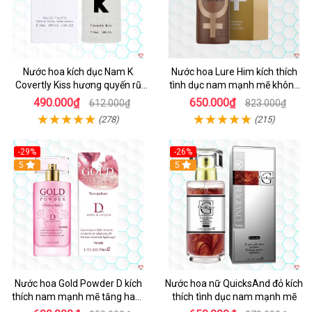
Nước hoa kích dục Nam K
Nước hoa Lure Him kích thích
Covertly Kiss hương quyến rũ
tình dục nam mạnh mẽ không
nhập khẩu chính hãng
mùi cao cấp
490.000₫
650.000₫
612.000₫
823.000₫
(278)
(215)
-29%
-26%
5
5
Nước hoa Gold Powder D kích
Nước hoa nữ QuicksAnd đỏ kích
thích nam mạnh mẽ tăng ham
thích tình dục nam mạnh mẽ
muốn tự nhiên