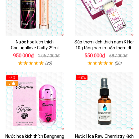
Nước hoa kích thích
Sáp thơm kích thích nam K Her
Conjugallove Guilty 29ml
10g tăng ham muốn thơm dịu
Pheromone tăng ham muốn
dễ dùng
950.000₫
550.000₫
1.067.000₫
687.000₫
(20)
(20)
-7%
-43%
5
Nước hoa kích thích Bangneng
Nước Hoa Raw Chemistry Kích