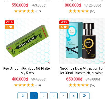
hấp dẫn
cảm
550.000₫
800.000₫
763.000₫
1.126.000₫
(67)
(66)
-33%
-13%
5
Hot
5
Kẹo Singum Kích Dục Nữ Philter
Nước hoa Duai Attraction For
Mỹ 5 tép
Her 30ml - Kích thích, quyến rũ
bạn gái
400.000₫
650.000₫
597.000₫
747.000₫
(53)
(51)
1
2
3
4
5