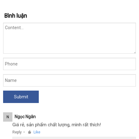
Nước
Bình luận
Hoa
Kích
Dục
Nữ
True
Radiance
Ngọc Ngân
N
Giá rẻ, sản phẩm chất lượng, mình rất thích!
Reply
Like
●