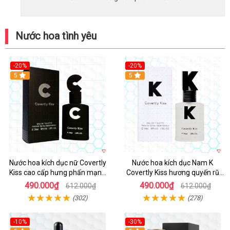
Nước hoa tình yêu
-20%
-20%
5
5
Nước hoa kích dục nữ Covertly
Nước hoa kích dục Nam K
Kiss cao cấp hưng phấn mạnh
Covertly Kiss hương quyến rũ
mẽ
nhập khẩu chính hãng
490.000₫
490.000₫
612.000₫
612.000₫
(302)
(278)
-10%
-30%