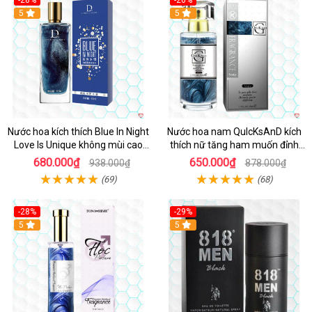
-28%
-26%
5
5
Nước hoa kích thích Blue In Night
Nước hoa nam QuIcKsAnD kích
Love Is Unique không mùi cao
thích nữ tăng ham muốn đỉnh
cấp 50ml
cao
680.000₫
650.000₫
938.000₫
878.000₫
(69)
(68)
-28%
-29%
5
5