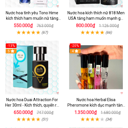
Nước hoa tình yêu Tono Hime
Nước hoa kích thích nữ 818 Men
kích thích ham muốn nữ tăng
USA tăng ham muốn mạnh gợi
hấp dẫn
cảm
550.000₫
800.000₫
763.000₫
1.126.000₫
(67)
(66)
-13%
-20%
Hot
5
4
Nước hoa Duai Attraction For
Nước hoa Herbal Elisa
Her 30ml - Kích thích, quyến rũ
Pheromone kích dục mạnh tăng
bạn gái
ham muốn
650.000₫
1.350.000₫
747.000₫
1.680.000₫
(51)
(34)