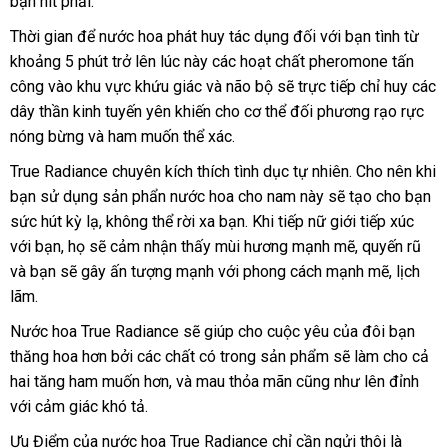
bạn hít phải.
chữa
khẩu
Thời gian
lớn
để nước hoa phát huy tác dụng đối
thông
với bạn tình từ
khoảng 5 phút
chính
trở lên lúc này
online
các hoạt chất pheromone tấn
minh
công vào khu vực khứu giác
hãng
hướng
và não bộ
có
sẽ trực tiếp chỉ huy
đắt
các
dây thần kinh tuyến yên khiến cho cơ thể đối phương rạo rực
dẫn
nên
nhất
nóng bừng
Đài
và ham muốn thể xác
chính
.
chọn
Loan
hãng
True Radiance chuyên kích thích tình dục tự nhiên
amazon
. Cho nên khi
bạn sử dụng sản phẩn nước hoa cho nam này
đấu
sẽ tạo cho bạn
sức hút kỳ lạ
thương
, không thể rời xa bạn
xách
.
đại
Khi tiếp nữ giới tiếp xúc
giá
xuất
với bạn
nhận
, họ
cung
sẽ cảm nhận thấy mùi hương mạnh mẽ
hiệu
tay
lý
vệ
, quyến rũ
khẩu
hỗ
và bạn
gần
sẽ gây ấn tượng mạnh
hàng
cấp
mua
với phong cách mạnh mẽ
sinh
mới
, lịch
trợ
lãm
cửa
.
nhất
hàng
nhất
hàng
Nước hoa True Radiance
hàng
sẽ giúp cho cuộc yêu
ăn
của đôi bạn
thăng hoa hơn
mua
bởi
Đức
các chất có trong sản phẩm
Hiệu
trộm
sử
sẽ làm cho cả
hai tăng ham muốn hơn
sắm
giá
,
giá
và mau thỏa mãn
nhập
cũng như lên đỉnh
dụng
cửa
với cảm giác khó tả.
sỉ
rẻ
hàng
hàn
Ưu Điểm
nhập
của nước hoa True Radiance chỉ cần ngửi thôi là