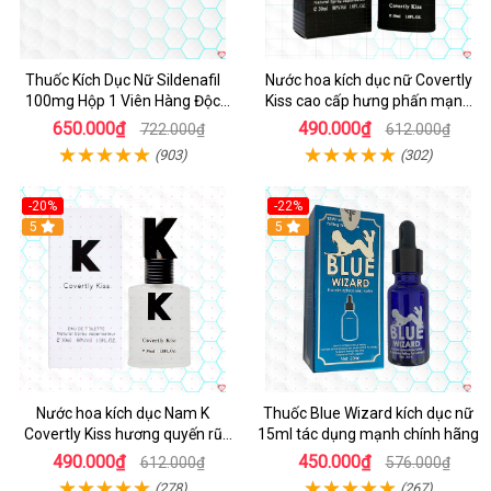
Thuốc Kích Dục Nữ Sildenafil
Nước hoa kích dục nữ Covertly
100mg Hộp 1 Viên Hàng Độc
Kiss cao cấp hưng phấn mạnh
Quyền
mẽ
650.000₫
490.000₫
722.000₫
612.000₫
(903)
(302)
-20%
-22%
5
5
Nước hoa kích dục Nam K
Thuốc Blue Wizard kích dục nữ
Covertly Kiss hương quyến rũ
15ml tác dụng mạnh chính hãng
nhập khẩu chính hãng
490.000₫
450.000₫
612.000₫
576.000₫
(278)
(267)