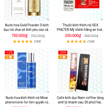
Nước hoa Gold Powder D kích
Thuốc kích thích nữ SEX
dục nữ chai xịt tình yêu cao cấp
PHILTER Mỹ chính hãng an toàn
chính hãng
hiệu quả
750.000₫
350.000₫
750.000₫
388.000₫
(184)
(168)
-12%
-20%
5
5
Nước hoa kích thích nữ Moai
Cafe kích dục Nam coffee tăng
pheromone for him quyến rũ
sinh lý nhanh sau 30 phút hiệu
tăng ham muốn an toàn
quả