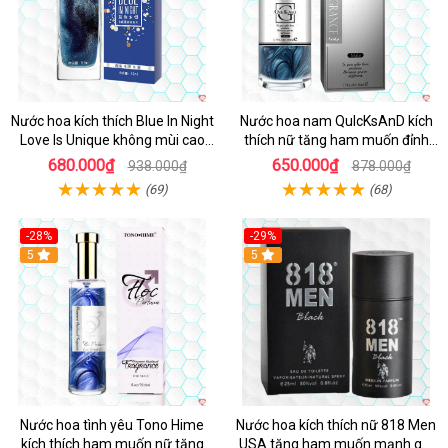
Nước hoa kích thích Blue In Night
Nước hoa nam QuIcKsAnD kích
Love Is Unique không mùi cao
thích nữ tăng ham muốn đỉnh
cấp 50ml
cao
680.000₫
650.000₫
938.000₫
878.000₫
(69)
(68)
-28%
-29%
5
5
Nước hoa tình yêu Tono Hime
Nước hoa kích thích nữ 818 Men
kích thích ham muốn nữ tăng
USA tăng ham muốn mạnh gợi