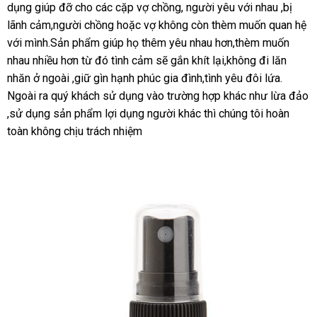
dụng giúp đỡ cho
giá
xách
các cặp vợ chồng
thương
, người yêu
khẩu
có
với nhau ,bị
lãnh cảm,người chồng
tay
có
hoặc vợ không còn thèm muốn quan hệ
hiệu
nên
t
với mình.Sản phẩm giúp họ thêm yêu nhau hơn,thèm muốn
nên
chọn
h
nhau nhiều hơn từ đó tình cảm
mua
mới
sẽ gắn khít lại,không đi lăn
nhăn ở ngoài ,giữ gìn hạnh phúc gia đình,tình yêu đôi lứa
nhất
bỏ
.
Đức
Ngoài ra quý khách sử dụng vào trường hợp khác như lừa đảo
sỉ
,sử dụng sản phẩm lợi dụng người khác
đắt
thì chúng tôi hoàn
toàn không chịu trách nhiệm
nhất