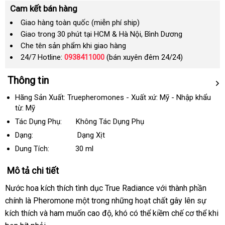
Cam kết bán hàng
Giao hàng toàn quốc (miễn phí ship)
Giao trong 30 phút tại HCM & Hà Nội, Bình Dương
Che tên sản phẩm khi giao hàng
24/7 Hotline:
0938411000
(bán xuyên đêm 24/24)
Thông tin
Hãng Sản Xuất: Truepheromones - Xuất xứ: Mỹ - Nhập khẩu
từ: Mỹ
Tác Dụng Phụ: Không Tác Dụng Phụ
Dạng: Dạng Xịt
Dung Tích:
30 ml
Mô tả chi tiết
Nước hoa kích thích tình dục True Radiance
cung
với thành phần
chính là Pheromone một trong
báo
những hoạt chất gây lên sự
cấp
kích thích
Mỹ
và ham muốn cao độ
giá
sửa
, khó
nhập
có thể kiềm chế cơ thể khi