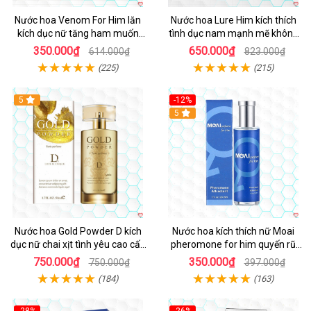
Nước hoa Venom For Him lăn
Nước hoa Lure Him kích thích
kích dục nữ tăng ham muốn
tình dục nam mạnh mẽ không
nhanh
mùi cao cấp
350.000₫
650.000₫
614.000₫
823.000₫
(225)
(215)
5
-12%
5
Nước hoa Gold Powder D kích
Nước hoa kích thích nữ Moai
dục nữ chai xịt tình yêu cao cấp
pheromone for him quyến rũ
chính hãng
tăng ham muốn an toàn
750.000₫
350.000₫
750.000₫
397.000₫
(184)
(163)