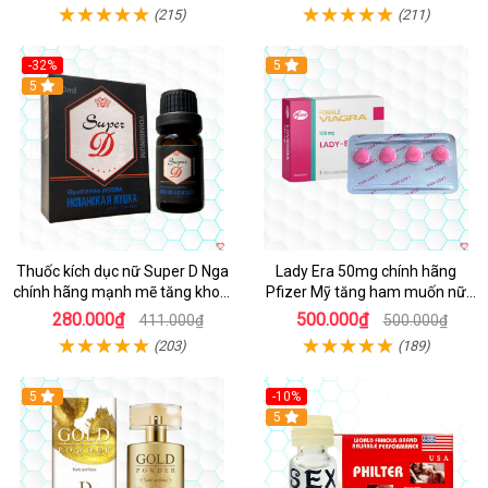
(215)
(211)
-32%
5
5
Thuốc kích dục nữ Super D Nga
Lady Era 50mg chính hãng
chính hãng mạnh mẽ tăng khoái
Pfizer Mỹ tăng ham muốn nữ
cảm
nhanh chóng
280.000₫
500.000₫
411.000₫
500.000₫
(203)
(189)
5
-10%
5