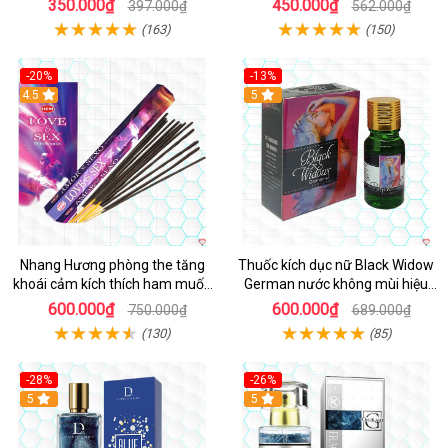
350.000₫
450.000₫
397.000₫
562.000₫
(163)
(150)
-20%
-13%
4.5
5
Nhang Hương phòng the tăng
Thuốc kích dục nữ Black Widow
khoái cảm kích thích ham muốn
German nước không mùi hiệu
an toàn
quả giá tốt
600.000₫
600.000₫
750.000₫
689.000₫
(130)
(85)
-28%
-26%
5
5