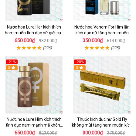
Nước hoa Lure Her kích thích
Nước hoa Venom For Him lăn
ham muốn tình dục nữ giới cực
kích dục nữ tăng ham muốn
mạnh không mùi
nhanh
650.000₫
350.000₫
932.000₫
614.000₫
(226)
(225)
-21%
-20%
5
5
Nước hoa Lure Him kích thích
Thuốc kích dục nữ Gold Fly
tình dục nam mạnh mẽ không
không mùi tăng ham muốn kích
mùi cao cấp
thích
650.000₫
300.000₫
823.000₫
375.000₫