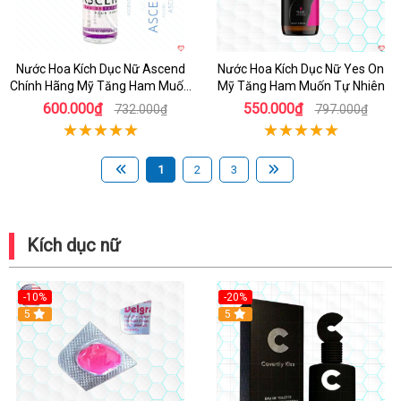
Nước Hoa Kích Dục Nữ Ascend
Nước Hoa Kích Dục Nữ Yes On
Chính Hãng Mỹ Tăng Ham Muốn
Mỹ Tăng Ham Muốn Tự Nhiên
Ngay
600.000₫
550.000₫
732.000₫
797.000₫
1
2
3
Kích dục nữ
-10%
-20%
5
5