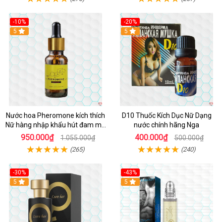
-10%
-20%
5
5
Nước hoa Pheromone kích thích
D10 Thuốc Kích Dục Nữ Dạng
Nữ hàng nhập khẩu hút đam mê
nước chính hãng Nga
10ml
950.000₫
400.000₫
1.055.000₫
500.000₫
(265)
(240)
-30%
-43%
5
5