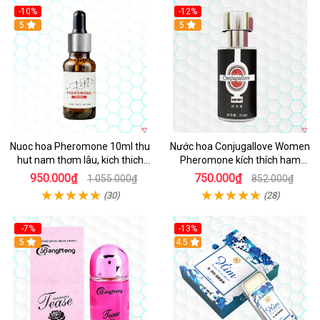
-10%
-12%
5
5
Nuoc hoa Pheromone 10ml thu
Nước hoa Conjugallove Women
hut nam thơm lâu, kich thich
Pheromone kích thích ham
mạnh
muốn tình dục
950.000₫
750.000₫
1.055.000₫
852.000₫
(30)
(28)
-7%
-13%
5
Hot
4.5