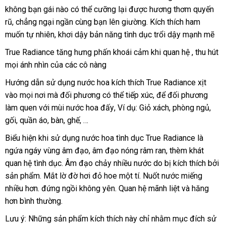
không bạn gái nào
khẩu
kiểm
có thể cưỡng lại
facebook
được hương thơm quyến
rũ
tận
, chẳng ngại ngần cùng bạn lên giường
tra
Trung
. Kích thích ham
muốn tự nhiên
nơi
nhập
, khơi dậy bản năng tình dục trổi dậy mạnh mẽ
Quốc
hàng
True Radiance tăng hưng phấn khoái cảm khi quan hệ
sử
, thu hút
lớ
mọi ánh nhìn
rẻ
của
hàng
các cô nàng
dụng
nhất
giả
Hướng dẫn sử dụng nước hoa kích thích True Radiance xịt
vào
tổng
mọi nơi
giá
mà đối phương
theo
có thể tiếp xúc
cửa
,
thế
để đối phương
làm quen
hợp
thế
với mùi nước hoa đấy
bán
yêu
miễn
, Ví dụ: Giỏ xách
hàng
giới
giảm
, phòng ngủ
đấu
,
gối
khách
, quần áo
giới
giá
, bàn
Đài
, ghế
nội
, …
cầu
phí
giá
giá
hàng
rẻ
Loan
địa
Biểu hiện khi sử dụng nước hoa tình dục True Radiance là
ngứa ngáy vùng âm đạo
sản
, âm đạo nóng râm ran
giá
, thèm khát
quan hệ tình dục
bảo
. Âm đạo chảy nhiều nước do bị kích thích
xuất
rẻ
giá
bởi
sản phẩm
giao
. Mắt lờ đờ hơi đỏ hoe một tí
hành
giá
. Nuốt nước miếng
bán
nhiều hơn
tiết
. đứng ngồi không yên
hàng
gần
. Quan hệ mãnh liệt
bán
Pháp
và hăng
hơn bình thường.
kiệm
nhất
lẻ
Lưu ý:
giảm
Những sản phẩm kích thích này chỉ
xuất
nhằm mục đích sử