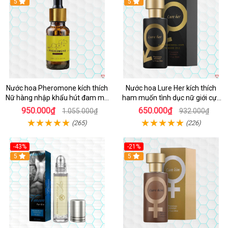
5
5
Nước hoa Pheromone kích thích
Nước hoa Lure Her kích thích
Nữ hàng nhập khẩu hút đam mê
ham muốn tình dục nữ giới cực
10ml
mạnh không mùi
950.000₫
650.000₫
1.055.000₫
932.000₫
(265)
(226)
-43%
-21%
5
5