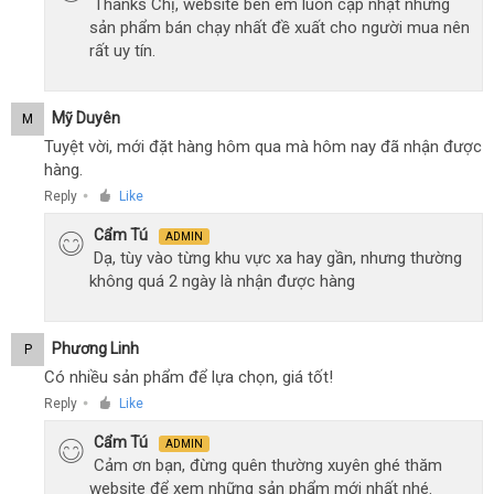
Thanks Chị, website bên em luôn cập nhật những
sản phẩm bán chạy nhất đề xuất cho người mua nên
rất uy tín.
Mỹ Duyên
M
Tuyệt vời, mới đặt hàng hôm qua mà hôm nay đã nhận được
hàng.
Reply
Like
●
Cẩm Tú
ADMIN
Dạ, tùy vào từng khu vực xa hay gần, nhưng thường
không quá 2 ngày là nhận được hàng
Phương Linh
P
Có nhiều sản phẩm để lựa chọn, giá tốt!
Reply
Like
●
Cẩm Tú
ADMIN
Cảm ơn bạn, đừng quên thường xuyên ghé thăm
website để xem những sản phẩm mới nhất nhé.