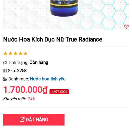
Nước Hoa Kích Dục Nữ True Radiance
Tình trạng:
Còn hàng
Sku:
2758
Danh mục:
Nước hoa tình yêu
1.700.000₫
1.977.000₫
Khuyến mãi:
-14%
ĐẶT HÀNG