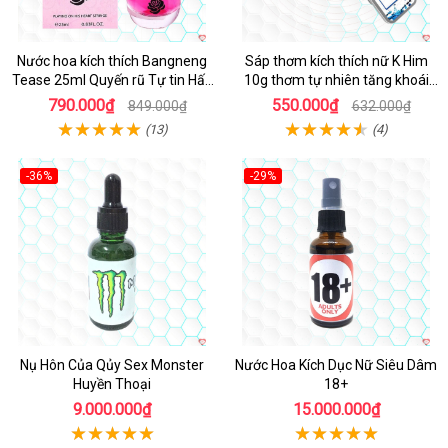
Nước hoa kích thích Bangneng
Sáp thơm kích thích nữ K Him
Tease 25ml Quyến rũ Tự tin Hấp
10g thơm tự nhiên tăng khoái
dẫn
cảm
790.000₫
550.000₫
849.000₫
632.000₫
(13)
(4)
-36%
-29%
Nụ Hôn Của Qủy Sex Monster
Nước Hoa Kích Dục Nữ Siêu Dâm
Huyền Thoại
18+
9.000.000₫
15.000.000₫