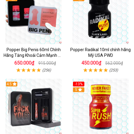
Popper Big Penis 60ml Chính
Popper Radikal 10ml chính hãng
Hãng Tăng Khoái Cảm Mạnh Mẽ
Mỹ USA PWD
An Toàn
650.000₫
450.000₫
915.000₫
562.000₫
(256)
(253)
4.5
-13%
Hot
5