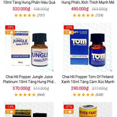
10ml Tăng Hưng Phấn Hiệu Quả
Hưng Phấn, Kích Thích Mạnh Mẽ
320.000₫
490.000₫
438.000₫
563.000₫
(737)
(724)
-28%
-23%
5
5
Chai Hít Popper Jungle Juice
Chai Hít Popper Tom Of Finland
Platinum 10ml Tăng Hưng Phấn
Xanh 10ml Tăng Cảm Xúc Mạnh
Mạnh
370.000₫
290.000₫
514.000₫
377.000₫
(664)
(638)
-14%
-37%
5
5