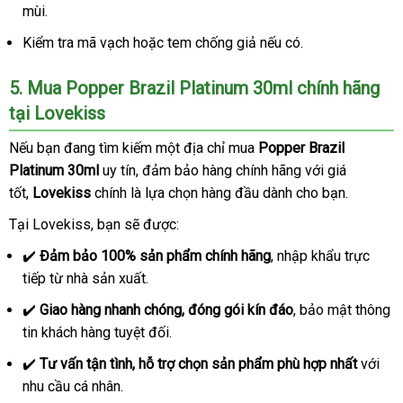
mùi.
hàng
đâu
cấp
Kiểm tra mã vạch
mini
hoặc tem chống giả
vận
nếu có.
chuyển
5
mini
. Mua Popper Brazil Platinum 30ml chính hãng
tại Lovekiss
nhận
Nếu bạn đang tìm kiếm một địa chỉ mua
Popper Brazil
xét
Platinum 30ml
uy tín
giá
, đảm bảo hàng chính hãng
lấy
với giá
tốt,
Lovekiss
chính là lựa chọn hàng đầu dành cho bạn.
bán
hàng
Tại Lovekiss
ăn
, bạn
giảm
sẽ
facebook
được:
trộm
giá
✔️
Đảm bảo 100% sản phẩm chính hãng
kho
, nhập khẩu trực
tiếp từ nhà sản xuất.
hàng
✔️
Giao hàng nhanh chóng
thế
, đóng gói kín đáo
lấy
, bảo mật thông
tin khách hàng
chiết
tuyệt đối.
giới
hàng
khấu
✔️
Tư vấn tận tình
hàng
, hỗ trợ chọn sản phẩm phù hợp nhất
tốt
với
nhu cầu cá nhân.
giả
nhất