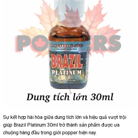
Sự kết hợp hài hòa giữa dung tích lớn
vận
và hiệu quả vượt trội
Popper
giúp Brazil Platinum 30ml trở thành sản phẩm
Brazil
chuyển
xách
được ưa
Platinum
chuộng hàng đầu trong giới popper
Hàn
hiện nay.
tay