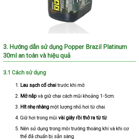
Popper
3
online
. Hướng dẫn sử dụng Popper Brazil Platinum
Brazil
30ml an toàn
đặt
và hiệu quả
Platinum
30ml
mua
loại
3.1 Cách sử dụng
mạnh
chính
Lau sạch cổ chai
trước khi mở.
hãng
Mở nắp
đắt
và giữ chai cách mũi khoảng 1-5cm.
dành
nhất
cho
Hít nhẹ nhàng
một lượng nhỏ hơi từ chai.
top
Giữ hơi trong mũi
vài giây rồi thở ra từ từ
.
bot
hàng
Nên sử dụng trong môi trường thoáng khí
bảng
và khi cơ
xách
thể
khuyến
đã chuẩn bị sẵn sàng.
giá
tay