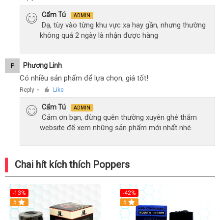
Cẩm Tú
ADMIN
Dạ, tùy vào từng khu vực xa hay gần, nhưng thường
không quá 2 ngày là nhận được hàng
Phương Linh
P
Có nhiều sản phẩm để lựa chọn, giá tốt!
Reply
Like
●
Cẩm Tú
ADMIN
Cảm ơn bạn, đừng quên thường xuyên ghé thăm
website để xem những sản phẩm mới nhất nhé.
Chai hít kích thích Poppers
-13%
-42%
5
5