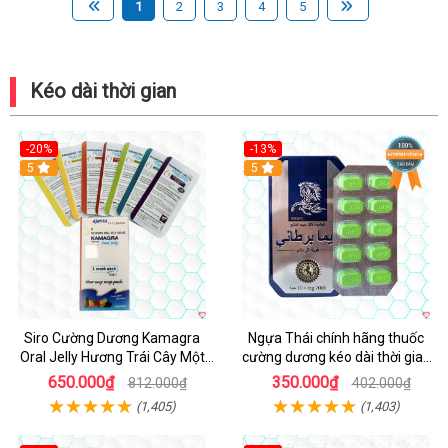
1
2
3
4
5
Kéo dài thời gian
-20%
-13%
5
Hot
5
Siro Cường Dương Kamagra
Ngựa Thái chính hãng thuốc
Oral Jelly Hương Trái Cây Một
cường dương kéo dài thời gian
Hộp 7 Gói 100g
cho Nam hộp 10 viên
650.000₫
350.000₫
812.000₫
402.000₫
(1,405)
(1,403)