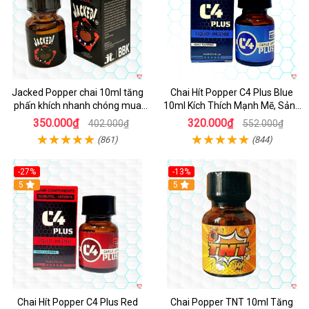
Jacked Popper chai 10ml tăng
Chai Hít Popper C4 Plus Blue
phấn khích nhanh chóng mua
10ml Kích Thích Mạnh Mẽ, Sảng
ngay
Khoái
350.000₫
320.000₫
402.000₫
552.000₫
(861)
(844)
-27%
-13%
5
5
Chai Hít Popper C4 Plus Red
Chai Popper TNT 10ml Tăng