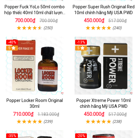
Popper Fuck YoLo 50ml combo
Popper Super Rush Original Red
hộp thiếc 40ml 10ml chất lượng
10ml chính hãng Mỹ USA PWD
tốt
700.000₫
450.000₫
700.000₫
517.000₫
(250)
(240)
-40%
-13%
5
Hot
5
Popper Locker Room Original
Popper Xtreme Power 10ml
30ml
chính hãng Mỹ USA PWD
710.000₫
450.000₫
1.183.000₫
517.000₫
(239)
(238)
-35%
-20%