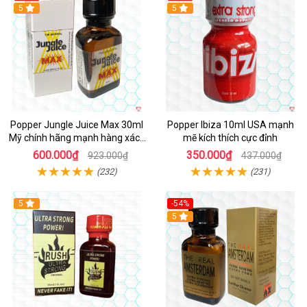
5
5
Popper Jungle Juice Max 30ml
Popper Ibiza 10ml USA mạnh
Mỹ chính hãng mạnh hàng xách
mẽ kích thích cực đỉnh
tay kích thích
600.000₫
350.000₫
923.000₫
437.000₫
(232)
(231)
5
-54%
5