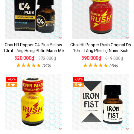
Chai Hít Popper C4 Plus Yellow
Chai Hít Popper Rush Original Đỏ
10ml Tăng Hưng Phấn Mạnh Mẽ
10ml Tăng Phê Tự Nhiên Kích
Thích
320.000₫
390.000₫
372.000₫
619.000₫
(613)
(466)
-45%
-38%
5
5