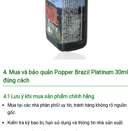
Popper
4
cao
. Mua
hàng
và bảo quản Popper Brazil Platinum 30ml
Brazil
đúng cách
cấp
Hiệu
Platinum
30ml
loại
4.1 Lưu ý khi mua sản phẩm chính hãng
mạnh
Mua tại
đắt
các nhà phân phối uy tín
Nhật
, tránh hàng không rõ nguồn
chính
gốc.
nhất
Bản
hãng
dành
Kiểm tra kỹ bao bì
xách
, hạn sử dụng
hướng
và thông tin nhà sản xuất.
cho
tay
dẫn