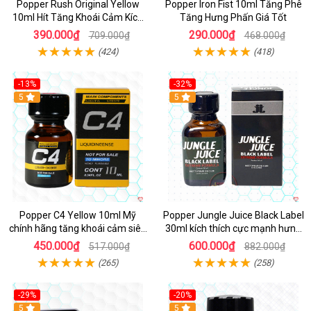
Popper Rush Original Yellow
Popper Iron Fist 10ml Tăng Phê
10ml Hít Tăng Khoái Cảm Kích
Tăng Hưng Phấn Giá Tốt
Thích Mạnh
390.000₫
290.000₫
709.000₫
468.000₫
(424)
(418)
-13%
-32%
Hot
5
5
Popper C4 Yellow 10ml Mỹ
Popper Jungle Juice Black Label
chính hãng tăng khoái cảm siêu
30ml kích thích cực mạnh hưng
mạnh
phấn
450.000₫
600.000₫
517.000₫
882.000₫
(265)
(258)
-29%
-20%
5
5