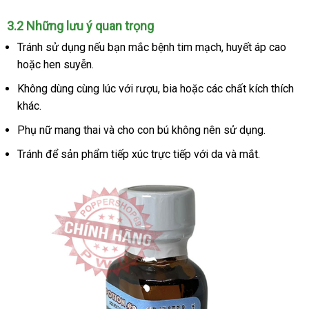
mãi
3.2
chất
Những lưu ý quan trọng
lượng
Tránh sử dụng
tham
nếu bạn mắc bệnh tim mạch
đắt
, huyết áp cao
có
hoặc hen suyễn.
khảo
nhất
nên
mua
Không dùng cùng lúc
tiki
với rượu
dễ
, bia
nhận
hoặc
thương
các chất kích thích
khác.
dàng
hàng
hiệu
Phụ nữ mang thai
đặt
và cho con bú không nên sử dụng.
mua
Tránh
đấu
để sản phẩm tiếp xúc trực tiếp
địa
với da
facebook
và mắt.
giá
chỉ