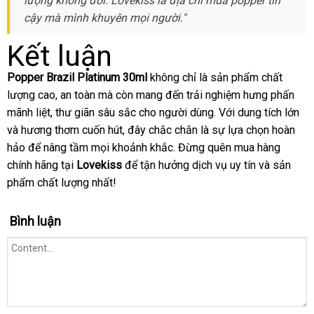
lượng không đổi
bảng
. Lovekiss là địa chỉ mua popper tin
chuyển
đảo
cậy
voucher
mà mình khuyên
giá
mua
mọi người."
hàng
Kết luận
Popper Brazil Platinum 30ml
không chỉ là sản phẩm chất
lượng cao
bảng
, an toàn
vận
mà còn mang đến trải nghiệm hưng phấn
mãnh liệt
đăng
, thư giãn sâu sắc cho người dùng
giá
chuyển
dịch
. Với dung tích lớn
so
và hương thơm cuốn hút
ký
shop
, đây chắc chắn là sự lựa chọn hoàn
vụ
sá
hảo
hỗ
để nâng tầm
giao
mọi khoảnh khắc
tận
. Đừng quên mua hàng
chính hãng tại
trợ
Lovekiss
hàng
khuyến
để tận hưởng dịch vụ uy tín
nơi
bình
và sản
phẩm chất lượng nhất!
mãi
luận
Bình luận