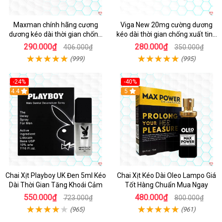
Maxman chính hãng cương
Viga New 20mg cường dương
dương kéo dài thời gian chống
kéo dài thời gian chống xuất tinh
xuất tinh sớm hộp 10 viên
hộp 4 viên
290.000₫
280.000₫
406.000₫
350.000₫
(999)
(995)
-24%
-40%
Hot
4.4
5
Chai Xịt Playboy UK Đen 5ml Kéo
Chai Xịt Kéo Dài Oleo Lampo Giá
Dài Thời Gian Tăng Khoái Cảm
Tốt Hàng Chuẩn Mua Ngay
550.000₫
480.000₫
723.000₫
800.000₫
(965)
(961)