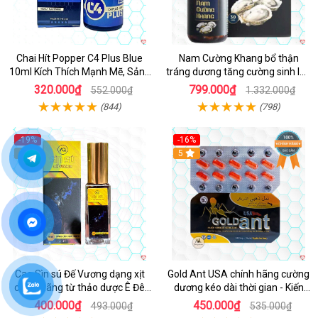
Chai Hít Popper C4 Plus Blue
Nam Cường Khang bổ thận
10ml Kích Thích Mạnh Mẽ, Sảng
tráng dương tăng cường sinh lực
Khoái
nam
320.000₫
799.000₫
552.000₫
1.332.000₫
(844)
(798)
-19%
-16%
5
5
Cao Sìn sú Đế Vương dạng xịt
Gold Ant USA chính hãng cường
chính hãng từ thảo dược Ê Đê
dương kéo dài thời gian - Kiến
Việt Nam
Vàng Đen Tây Tạng
400.000₫
450.000₫
493.000₫
535.000₫