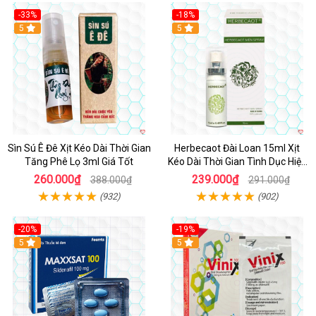
-33%
-18%
5
5
Sìn Sú Ê Đê Xịt Kéo Dài Thời Gian
Herbecaot Đài Loan 15ml Xịt
Tăng Phê Lọ 3ml Giá Tốt
Kéo Dài Thời Gian Tình Dục Hiệu
Quả
260.000₫
239.000₫
388.000₫
291.000₫
(932)
(902)
-20%
-19%
5
5