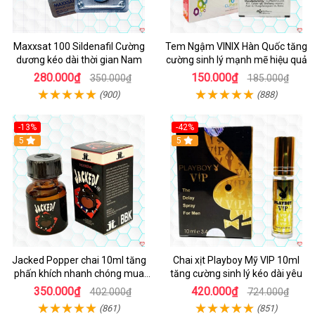
Maxxsat 100 Sildenafil Cường
Tem Ngậm VINIX Hàn Quốc tăng
dương kéo dài thời gian Nam
cường sinh lý mạnh mẽ hiệu quả
280.000₫
150.000₫
350.000₫
185.000₫
(900)
(888)
-13%
-42%
5
5
Jacked Popper chai 10ml tăng
Chai xịt Playboy Mỹ VIP 10ml
phấn khích nhanh chóng mua
tăng cường sinh lý kéo dài yêu
ngay
350.000₫
420.000₫
402.000₫
724.000₫
(861)
(851)