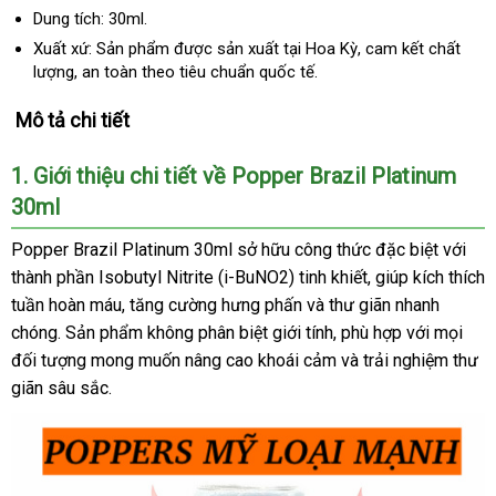
Dung tích: 30ml.
Xuất xứ: Sản phẩm
nhận
được sản xuất tại Hoa Kỳ
nhập
, cam kết chất
lượng
dễ
, an toàn theo tiêu chuẩn quốc tế.
hàng
khẩu
dàng
Mô tả chi tiết
1
Hàn
. Giới thiệu chi tiết về Popper Brazil Platinum
30ml
Quốc
Popper Brazil Platinum 30ml sở hữu công thức
địa
đặc biệt
kho
với
thành phần Isobutyl Nitrite (i-BuNO2) tinh khiết
nổi
, giúp kích thích
chỉ
hàng
tuần hoàn máu
tận
, tăng cường hưng phấn
nơi
và thư giãn nhanh
tiếng
chóng
Thái
. Sản phẩm không phân biệt giới tính
nơi
bán
nhận
, phù hợp
showroom
với
kho
mọi
đối tượng
Lan
đánh
mong muốn nâng cao khoái cảm
hàng
miễn
và trải nghiệm thư
hàng
giãn sâu sắc.
giá
phí