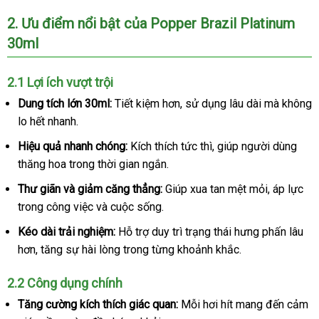
30ml
Quốc
loại
2
Nhật
. Ưu điểm nổi bật
tư
của Popper Brazil Platinum
mạnh
30ml
Bản
vấn
chính
hãng
dành
2.1 Lợi ích vượt trội
cho
Dung tích lớn 30ml:
Tiết kiệm hơn
địa
, sử dụng lâu dài
to
mà không
top
lo hết nhanh.
chỉ
bot
hàng
Hiệu quả nhanh chóng:
Kích thích tức thì
bỏ
, giúp người dùng
xách
thăng hoa trong thời gian ngắn.
sỉ
tay
Thư giãn
bình
và giảm căng thẳng:
Giúp xua tan mệt mỏi
sản
, áp lực
trong công việc
luận
khuyến
và cuộc sống.
xuất
mãi
Kéo dài trải nghiệm:
Hỗ trợ duy trì trạng thái hưng phấn lâu
hơn
có
, tăng sự hài lòng trong từng khoảnh khắc.
nên
2.2 Công dụng chính
chọn
Tăng cường kích thích giác quan:
Mỗi hơi hít mang đến cảm