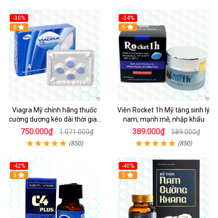
-30%
-34%
5
5
Viagra Mỹ chính hãng thuốc
Viên Rocket 1h Mỹ tăng sinh lý
cường dương kéo dài thời gian
nam, mạnh mẽ, nhập khẩu
cho Nam nhập khẩu chính ngạch
750.000₫
389.000₫
1.071.000₫
589.000₫
(850)
(850)
-42%
-40%
5
5