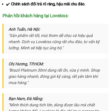
✔️
Chính sách đổi trả rõ ràng
chợ
, hậu mãi chu đáo.
Phản hồi khách hàng tại Lovekiss:
Anh Tuấn
xuất
, Hà Nội:
"Sản phẩm
khẩu
vận
rất tốt
mới
, mùi thơm dễ chịu
miễn
và hiệu quả
nhanh
facebook
. Dịch vụ Lovekiss
chuyển
nhất
mua
cũng
thống
rất chu đáo
phí
khuyến
, tư vấn kỹ
lưỡng
chiết
. Mình
Đức
sẽ tiếp tục ủng hộ."
hàng
kê
mãi
khấu
Chị Hương
ở
, TP.HCM:
"Brazil Platinum 30ml dùng
đâu
thương
rất ổn
Nhật
, vừa ý mình
mới
. Shop
giao hàng nhanh
tại
, đóng gói kỹ càng
hiệu
Bản
dễ
,
chất
rất yên tâm khi
nhất
mua hàng."
nhà
dàng
lượng
Bạn Nam
danh
, Đà Nẵng:
"Mình thích dung tích lớn
sách
vận
, dùng
lừa
được lâu
Pháp
mà chất