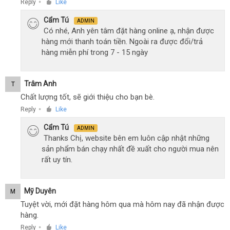
Reply
Like
●
Cẩm Tú
ADMIN
Có nhé, Anh yên tâm đặt hàng online ạ, nhận được
hàng mới thanh toán tiền. Ngoài ra được đổi/trả
hàng miễn phí trong 7 - 15 ngày
Trâm Anh
T
Chất lượng tốt, sẽ giới thiệu cho bạn bè.
Reply
Like
●
Cẩm Tú
ADMIN
Thanks Chị, website bên em luôn cập nhật những
sản phẩm bán chạy nhất đề xuất cho người mua nên
rất uy tín.
Mỹ Duyên
M
Tuyệt vời, mới đặt hàng hôm qua mà hôm nay đã nhận được
hàng.
Reply
Like
●