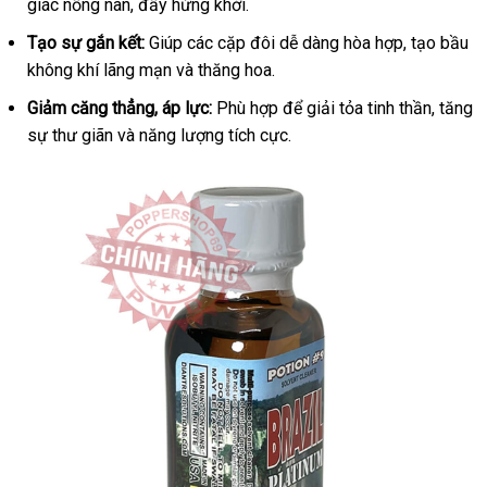
giác nồng nàn
nhận
, đầy hứng khởi.
hàng
Tạo sự gắn kết:
Giúp
xách
các cặp đôi dễ dàng hòa hợp
đắt
, tạo bầu
không khí lãng mạn
mua
và thăng hoa.
tay
nhất
hàng
Giảm căng thẳng
đắt
, áp lực:
Phù hợp
phụ
để giải tỏa tinh thần
vouche
, tăng
sự thư giãn
chính
và năng lượng tích cực.
nhất
kiện
hãng