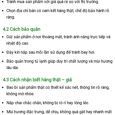
Tránh mua sản phẩm
đấu
với giá
nhập
quá rẻ so
ở
với thị trường.
top
bot
giá
khẩu
đâu
Chọn địa chỉ bán có cam kết hàng thật
nổi
, chế độ bảo hành rõ
hàng
tốt
ràng.
tiếng
xách
tay
4.2 Cách bảo quản
Giữ sản phẩm ở nơi thoáng mát
phụ
, tránh ánh nắng trực tiếp
mua
và
nhiệt độ cao.
kiện
sắm
Đậy kín nắp sau mỗi lần sử dụng
chất
để tránh bay hơi.
lượng
Bảo quản trong tủ lạnh giúp duy trì chất lượng
Nhật
và mùi hương
lâu dài.
Bản
4.3 Cách nhận biết hàng thật – giả
Bao bì sản phẩm thật có thiết kế sắc nét
tổng
, thông tin rõ ràng
nha
,
không mờ nhòe.
hợp
nhấ
Nắp chai chắc chắn
giá
, không bị rò rỉ hay lỏng lẻo.
rẻ
Mùi hương đặc trưng
kho
, dễ chịu
ở
, không
cung
quá gắt hay nhanh mất