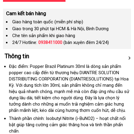
Cam kết bán hàng
Giao hàng toàn quốc (miễn phí ship)
Giao trong 30 phút tại HCM & Hà Nội, Bình Dương
Che tên sản phẩm khi giao hàng
24/7 Hotline:
0938411000
(bán xuyên đêm 24/24)
Thông tin
Đặc điểm: Popper Brazil Platinum 30ml là dòng sản phẩm
popper cao cấp đến từ thương hiệu DIANTRE SOLUTION
DISTRIBUTING CORPORATION (DIANTRESOLUTIONS) tại Hoa
Kỳ
mới
. Với dung tích lớn 30ml
voucher
, sản phẩm không chỉ mang đến
hiệu quả nhanh chóng
nhất
đắt
, mạnh mẽ
bình
mà còn đáp ứng nhu cầu sử
dụng lâu dài
thế
, tiết kiệm cho người dùng
nhất
luận
Hàn
. Đây là lựa chọn lý
tưởng dành cho
giới
đã
những ai muốn trải nghiệm cảm giác hưng
Quốc
phấn mãnh liệt
hàng
, kéo dài cùng hương thơm cuốn hút
qua
trung
, dễ chịu.
Hiệu
sử
tâm
Thành phần chính: Isobutyl Nitrite (i-BuNO2) – hoạt chất nổi
dụng
bật giúp tăng cường cảm giác thăng hoa
gần
và tinh thần phấn
chấn.
nhất