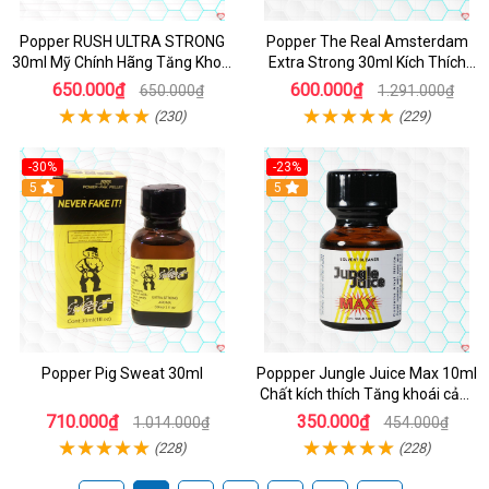
Popper RUSH ULTRA STRONG
Popper The Real Amsterdam
30ml Mỹ Chính Hãng Tăng Khoái
Extra Strong 30ml Kích Thích
Cảm
Cường Độ Cao
650.000₫
600.000₫
650.000₫
1.291.000₫
(230)
(229)
-30%
-23%
5
5
Popper Pig Sweat 30ml
Poppper Jungle Juice Max 10ml
Chất kích thích Tăng khoái cảm
An toàn
710.000₫
350.000₫
1.014.000₫
454.000₫
(228)
(228)