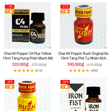
-14%
-37%
5
5
Chai Hít Popper C4 Plus Yellow
Chai Hít Popper Rush Original Đỏ
10ml Tăng Hưng Phấn Mạnh Mẽ
10ml Tăng Phê Tự Nhiên Kích
Thích
320.000₫
390.000₫
372.000₫
619.000₫
(613)
(466)
-45%
-38%
5
5