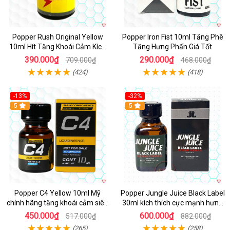
Popper Rush Original Yellow
Popper Iron Fist 10ml Tăng Phê
10ml Hít Tăng Khoái Cảm Kích
Tăng Hưng Phấn Giá Tốt
Thích Mạnh
390.000₫
290.000₫
709.000₫
468.000₫
(424)
(418)
-13%
-32%
Hot
5
5
Popper C4 Yellow 10ml Mỹ
Popper Jungle Juice Black Label
chính hãng tăng khoái cảm siêu
30ml kích thích cực mạnh hưng
mạnh
phấn
450.000₫
600.000₫
517.000₫
882.000₫
(265)
(258)