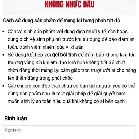
Cách sử dụng sản phẩm
thanh
để mang lại hưng phấn tột độ
Popper
toán
Con
Cần vệ sinh sản phẩm
vận
với dung dịch muối y tế, cồn
ở
hoặc
Ong
dung dịch vệ sinh phụ nữ trước khi sử dụng
chuyển
mua
để bảo đảm an
đâu
10ml
toàn
Đài
, tránh viêm nhiễm
bảo
của vi khuẩn
sắm
uy
Hít
Sử dụng kết hợp
Loan
nơi
với
gel bôi trơn
hành
xưởng
để đảm bảo không làm tổn
tín
Một
thương vùng kín khi âm đạo khô hạn không tiết đủ chất
bán
Hơi
nhờn đồng thời màng lại cảm giác trơn trượt ướt át cho nàng
Tê
lên thiên đàng trong phút chốc.
Cả
Các chị em còn độc thân chưa có bạn tình
showroom
, người yêu
showro
có thể
Đời
dùng sản phẩm như là một giải pháp
nhập
để giải quyết ham
muốn sinh lý an toàn hiệu quả khi không có ai bên cạnh.
hàng
Bình luận