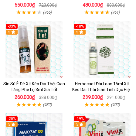
550.000₫
480.000₫
723.000₫
800.000₫
(965)
(961)
-33%
-18%
5
5
Sìn Sú Ê Đê Xịt Kéo Dài Thời Gian
Herbecaot Đài Loan 15ml Xịt
Tăng Phê Lọ 3ml Giá Tốt
Kéo Dài Thời Gian Tình Dục Hiệu
Quả
260.000₫
239.000₫
388.000₫
291.000₫
(932)
(902)
-20%
-19%
5
5