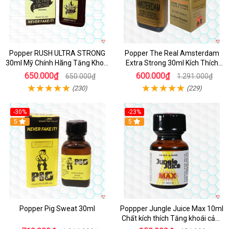
Popper RUSH ULTRA STRONG
Popper The Real Amsterdam
30ml Mỹ Chính Hãng Tăng Khoái
Extra Strong 30ml Kích Thích
Cảm
Cường Độ Cao
650.000₫
600.000₫
650.000₫
1.291.000₫
(230)
(229)
-30%
-23%
5
5
Popper Pig Sweat 30ml
Poppper Jungle Juice Max 10ml
Chất kích thích Tăng khoái cảm
An toàn