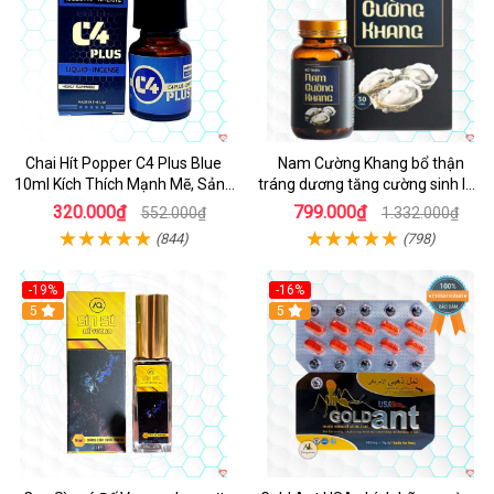
Chai Hít Popper C4 Plus Blue
Nam Cường Khang bổ thận
10ml Kích Thích Mạnh Mẽ, Sảng
tráng dương tăng cường sinh lực
Khoái
nam
320.000₫
799.000₫
552.000₫
1.332.000₫
(844)
(798)
-19%
-16%
5
5