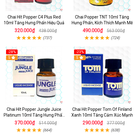
Chai Hít Popper C4 Plus Red
Chai Popper TNT 10ml Tăng
10ml Tăng Hưng Phấn Hiệu Quả
Hưng Phấn, Kích Thích Mạnh Mẽ
320.000₫
490.000₫
438.000₫
563.000₫
(737)
(724)
-28%
-23%
5
5
Chai Hít Popper Jungle Juice
Chai Hít Popper Tom Of Finland
Platinum 10ml Tăng Hưng Phấn
Xanh 10ml Tăng Cảm Xúc Mạnh
Mạnh
370.000₫
290.000₫
514.000₫
377.000₫
(664)
(638)