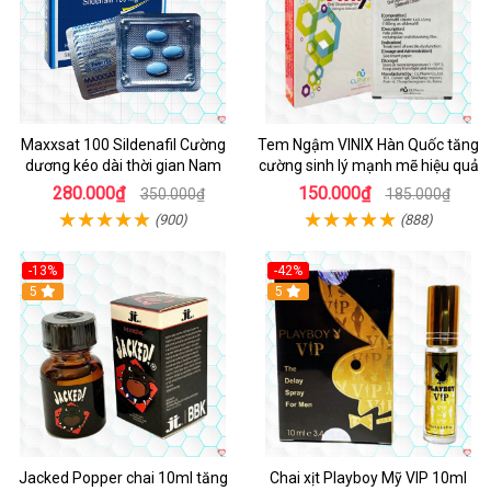
Maxxsat 100 Sildenafil Cường
Tem Ngậm VINIX Hàn Quốc tăng
dương kéo dài thời gian Nam
cường sinh lý mạnh mẽ hiệu quả
280.000₫
150.000₫
350.000₫
185.000₫
(900)
(888)
-13%
-42%
5
5
Jacked Popper chai 10ml tăng
Chai xịt Playboy Mỹ VIP 10ml