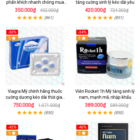
phấn khích nhanh chóng mua
tăng cường sinh lý kéo dài yêu
ngay
350.000₫
420.000₫
402.000₫
724.000₫
(861)
(851)
-30%
-34%
5
5
Viagra Mỹ chính hãng thuốc
Viên Rocket 1h Mỹ tăng sinh lý
cường dương kéo dài thời gian
nam, mạnh mẽ, nhập khẩu
cho Nam nhập khẩu chính ngạch
750.000₫
389.000₫
1.071.000₫
589.000₫
(850)
(850)
-42%
-40%
5
5