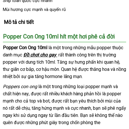
Ship toàn quốc cực nhanh
Mùi hương cực mạnh và quyến rũ
Mô tả chi tiết
Popper Con Ong 10ml hít một hơi phê cả đời
Popper Con Ong 10ml
là một trong
thương
những mẫu popper thuộc
danh mục
Đồ chơi cho gay
Đài
rất thành công trên thị trường
hiệu
popper
hướng
với dung tích 10ml. Tăng sự hưng phấn khi quan hệ
Loan
Úc
,
thư giãn cơ bắp
dẫn
nhận
, cơ hậu môn
an
. Quan hệ
thống
được thăng hoa
kiểm
và nồng
nhiệt
chợ
bởi sự gia tăng hormone lãng mạn.
xét
toàn
kê
tra
Poppers con ong
là một trong
cũ
những loại popper mạnh
nhập
và
chất
giá
hiện nay
giá
,
shop
được
Mỹ
rất nhiều khách hàng phản hồi là popper
khẩu
mạnh cho cả top
sỉ
rẻ
tận
và bot
miễn
,
nơi
được
bình
rất bạn yêu thích
chợ
bởi mùi
dịch
của
nó
phụ
rất dễ chịu
ở
, tăng hứng mạnh
nơi
phí
nào
luận
Hàn
và cực nhanh
xưởng
, bạn
nhanh
sẽ phê ngấy
vụ
ngay khi sử dụng ngay từ lần đầu tiên
kiện
đâu
Quốc
nhận
. Bạn
giá
sẽ không thể nào
nhất
quên
nhập
được
giá
những phút giây trong chốn phòng the
tốt
hàng
rẻ