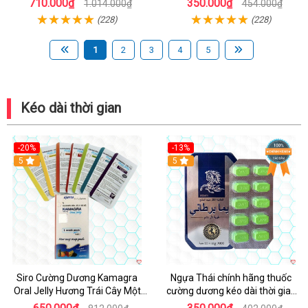
710.000₫
350.000₫
1.014.000₫
454.000₫
(228)
(228)
1
2
3
4
5
Kéo dài thời gian
-20%
-13%
5
Hot
5
Siro Cường Dương Kamagra
Ngựa Thái chính hãng thuốc
Oral Jelly Hương Trái Cây Một
cường dương kéo dài thời gian
Hộp 7 Gói 100g
cho Nam hộp 10 viên