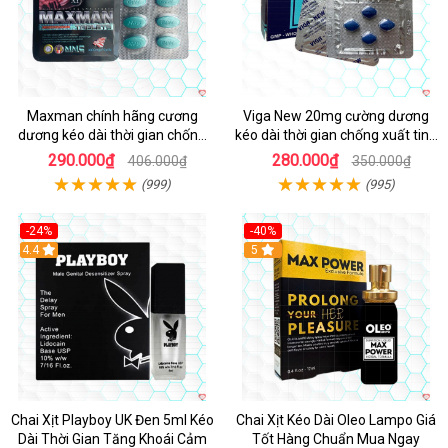
Maxman chính hãng cương
Viga New 20mg cường dương
dương kéo dài thời gian chống
kéo dài thời gian chống xuất tinh
xuất tinh sớm hộp 10 viên
hộp 4 viên
290.000₫
280.000₫
406.000₫
350.000₫
(999)
(995)
-24%
-40%
Hot
4.4
5
Chai Xịt Playboy UK Đen 5ml Kéo
Chai Xịt Kéo Dài Oleo Lampo Giá
Dài Thời Gian Tăng Khoái Cảm
Tốt Hàng Chuẩn Mua Ngay