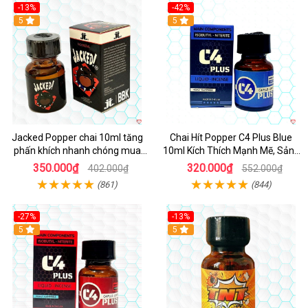
-13%
-42%
5
5
Jacked Popper chai 10ml tăng
Chai Hít Popper C4 Plus Blue
phấn khích nhanh chóng mua
10ml Kích Thích Mạnh Mẽ, Sảng
ngay
Khoái
350.000₫
320.000₫
402.000₫
552.000₫
(861)
(844)
-27%
-13%
5
5