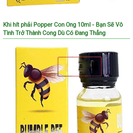
Popper
quà
Khi hít phải Popper Con Ong 10ml - Bạn Sẽ Vô
Con
tặng
Tình Trở Thành Cong Dù Có Đang Thẳng
Ong
10ml
Hít
Một
Hơi
Tê
Cả
Đời