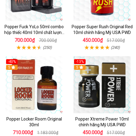
Popper Fuck YoLo 50ml combo
Popper Super Rush Original Red
hộp thiếc 40ml 10ml chất lượng
10ml chính hãng Mỹ USA PWD
tốt
700.000₫
450.000₫
700.000₫
517.000₫
(250)
(240)
-40%
-13%
5
Hot
5
Popper Locker Room Original
Popper Xtreme Power 10ml
30ml
chính hãng Mỹ USA PWD
710.000₫
450.000₫
1.183.000₫
517.000₫