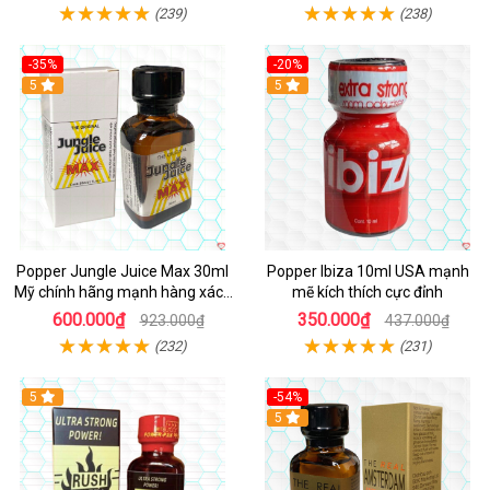
(239)
(238)
-35%
-20%
5
5
Popper Jungle Juice Max 30ml
Popper Ibiza 10ml USA mạnh
Mỹ chính hãng mạnh hàng xách
mẽ kích thích cực đỉnh
tay kích thích
600.000₫
350.000₫
923.000₫
437.000₫
(232)
(231)
5
-54%
5