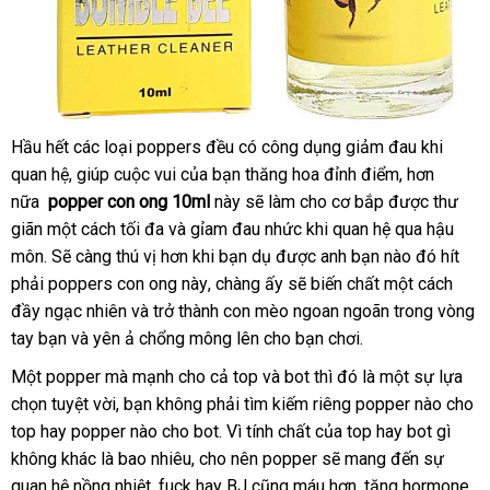
Hầu hết
giá
các loại poppers đều có công dụng giảm đau khi
Popper
quan hệ
lừa
, giúp cuộc vui
bán
sử
của bạn thăng hoa đỉnh điểm
giao
,
cũ
hơn
Con
nữa
popper con ong 10ml
đảo
dụng
này
bảng
sẽ làm cho cơ bắp
địa
được thư
hàng
Ong
giãn một cách tối đa
tốt
và gỉam đau nhức khi quan hệ qua hậu
giá
chỉ
10ml
môn
sửa
. Sẽ càng thú vị hơn khi bạn dụ
nhất
mua
được anh bạn nào đó hít
Hít
Một
phải poppers con ong này
chữa
đại
, chàng ấy
sắm
facebook
sẽ biến chất một cách
Hơi
đầy ngạc nhiên
Trung
và trở thành con mèo ngoan ngoãn trong vòng
lý
Tê
tay bạn
chiết
và yên ả chổng mông lên cho bạn chơi.
Quốc
Cả
khấu
Một popper
đổi
mà mạnh cho cả top
phụ
và bot
hàng
thì đó là một sự lựa
Đời
chọn tuyệt vời
trả
Đức
, bạn không phải tìm kiếm
kiện
nơi
riêng popper nào cho
nhái
top hay popper nào cho bot
chất
. Vì tính chất
nào
thế
của top hay bot gì
không khác là bao nhiêu
hướng
, cho nên popper
lượng
giới
chất
sẽ mang đến sự
quan hệ nồng nhiệt
tư
, fuck hay BJ
dẫn
so
cũng máu hơn
lượng
tiết
, tăng hormone