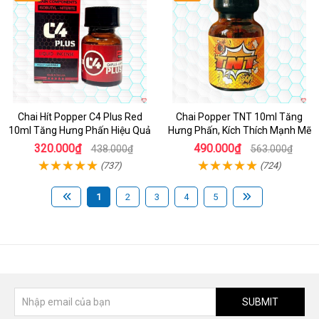
Chai Hít Popper C4 Plus Red
Chai Popper TNT 10ml Tăng
10ml Tăng Hưng Phấn Hiệu Quả
Hưng Phấn, Kích Thích Mạnh Mẽ
320.000₫
490.000₫
438.000₫
563.000₫
(737)
(724)
1
2
3
4
5
SUBMIT