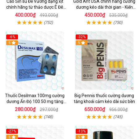
Cao Sìn sú Đế Vương dạng xịt
Gold Ant USA chính hãng cường
chính hãng từ thảo dược Ê Đê
dương kéo dài thời gian - Kiến
Việt Nam
Vàng Đen Tây Tạng
400.000₫
450.000₫
493.000₫
535.000₫
(752)
(750)
-6%
-32%
5
5
Thuốc Desilmax 100mg cường
Big Pennis thuốc cường dương
dương Ấn Độ 100 50 mg tăng
tăng khoái cảm kéo dài sức bền
sinh lý tốt nhất
280.000₫
650.000₫
297.000₫
956.000₫
(748)
(745)
-27%
-13%
5
5