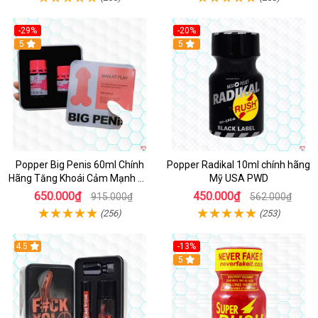
-29%
-20%
5
5
Popper Big Penis 60ml Chính
Popper Radikal 10ml chính hãng
Hãng Tăng Khoái Cảm Mạnh Mẽ
Mỹ USA PWD
An Toàn
650.000₫
450.000₫
915.000₫
562.000₫
(256)
(253)
4.5
-13%
Hot
5