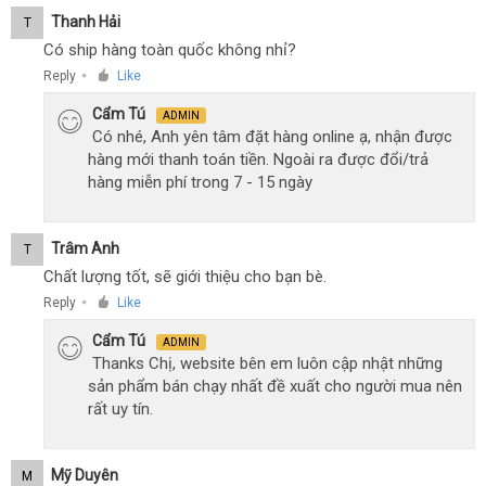
Thanh Hải
T
Có ship hàng toàn quốc không nhỉ?
Reply
Like
●
Cẩm Tú
ADMIN
Có nhé, Anh yên tâm đặt hàng online ạ, nhận được
hàng mới thanh toán tiền. Ngoài ra được đổi/trả
hàng miễn phí trong 7 - 15 ngày
Trâm Anh
T
Chất lượng tốt, sẽ giới thiệu cho bạn bè.
Reply
Like
●
Cẩm Tú
ADMIN
Thanks Chị, website bên em luôn cập nhật những
sản phẩm bán chạy nhất đề xuất cho người mua nên
rất uy tín.
Mỹ Duyên
M