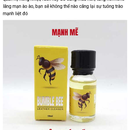
lãng mạn ào ào
thanh
, bạn
vấn
ở
sẽ không thể nào cãng lại sự tuông trào
sánh
kiệm
mạnh liệt đó
lý
đâu
uy
tín