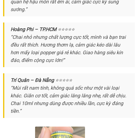
quan hệ hậu môn
voucher
rất êm ái
giá
, cảm giác cực kỳ sung
bán
sướng.”
bán
lẻ
Hoàng Phi – TP.HCM
⭐⭐⭐⭐⭐
“Chai nhỏ
chất
nhưng chất lượng cực tốt
hướng
, mình
đổi
và bạn trai
đều
đẹp
rất thích
lượng
miễn
. Hương thơm lạ
đấu
, cảm giác kéo dài lâu
dẫn
trả
hơn mấy loại popper giá rẻ khác
phí
giá
ăn
. Giao hàng siêu kín
đáo
an
, điểm cộng cực lớn!”
trộm
toàn
Trí Quân – Đà Nẵng
⭐⭐⭐⭐⭐
“Mùi
hàng
rất nam tính
tiết
, không
thanh
quá sốc như một vài loại
khác
bảng
. Giãn cơ tốt
nhái
mới
, cảm giác lâng lâng nhẹ
kiệm
toán
rẻ
,
miễn
rất dễ chịu
đắt
.
Chai 10ml
giá
tiki
nhưng dùng
nhất
địa
được nhiều lần
đại
, cực kỳ đáng
nhất
phí
nhất
tiền.”
chỉ
lý