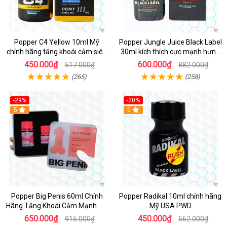
Popper C4 Yellow 10ml Mỹ
Popper Jungle Juice Black Label
chính hãng tăng khoái cảm siêu
30ml kích thích cực mạnh hưng
mạnh
phấn
450.000₫
600.000₫
517.000₫
882.000₫
(265)
(258)
-29%
-20%
5
5
Popper Big Penis 60ml Chính
Popper Radikal 10ml chính hãng
Hãng Tăng Khoái Cảm Mạnh Mẽ
Mỹ USA PWD
An Toàn
650.000₫
450.000₫
915.000₫
562.000₫