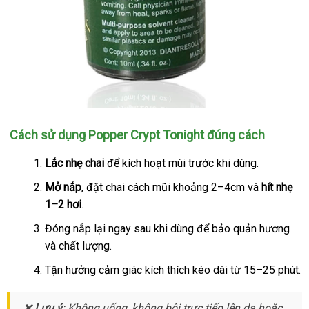
Popper
Cách sử dụng Popper Crypt Tonight đúng cách
Crypt
Tonight
Lắc nhẹ chai
sửa
để kích hoạt mùi trước khi dùng.
10ml
chữa
Mở nắp
xưởng
, đặt chai cách mũi khoảng 2–4cm và
hít nhẹ
loại
1–2 hơi
.
mạnh
nhất
Đóng nắp lại ngay sau khi dùng
bảng
để bảo quản hương
thô
tăng
và chất lượng.
giá
min
khoái
cảm
Tận hưởng cảm giác kích thích kéo dài từ 15–25 phút.
tức
thì
❌
Lưu ý
: Không uống
trung
, không bôi trực tiếp lên da
vận
hoặc