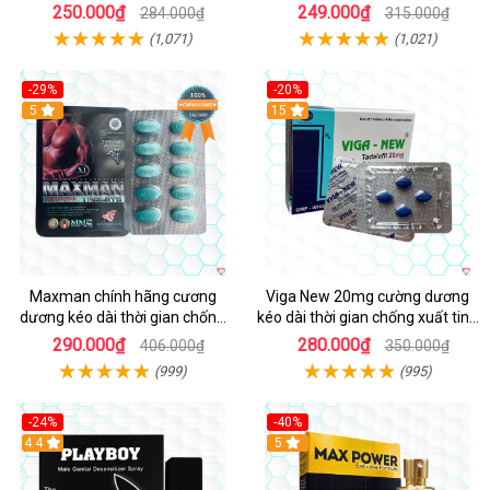
100 chống xts cương dương
gian cho nam
250.000₫
249.000₫
284.000₫
315.000₫
(1,071)
(1,021)
-29%
-20%
Hot
5
15
Maxman chính hãng cương
Viga New 20mg cường dương
dương kéo dài thời gian chống
kéo dài thời gian chống xuất tinh
xuất tinh sớm hộp 10 viên
hộp 4 viên
290.000₫
280.000₫
406.000₫
350.000₫
(999)
(995)
-24%
-40%
Hot
4.4
5