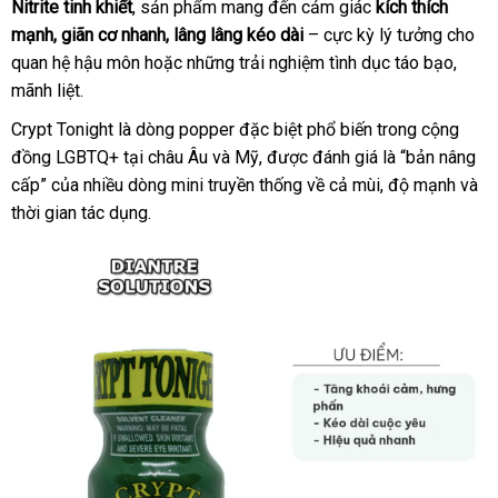
Nitrite tinh khiết
hàng
, sản phẩm mang đến cảm giác
khảo
Quốc
kích thích
mạnh
hàng
, giãn cơ nhanh
nhái
gần
, lâng lâng kéo dài
– cực kỳ lý tưởng cho
quan hệ hậu môn
Hiệu
amazon
hoặc
nhất
ở
những trải nghiệm tình dục táo bạo
Hàn
,
mãnh liệt.
đâu
Quốc
uy
Crypt Tonight là dòng popper
giao
đặc biệt phổ biến trong cộng
tín
đồng LGBTQ+ tại châu Âu
tiki
và Mỹ
hàng
siêu
,
so
được đánh giá là “bản nâng
cấp”
đánh
của nhiều dòng mini truyền thống về cả mùi
thị
sánh
đại
, độ mạnh
xưở
và
thời gian tác dụng.
giá
lý