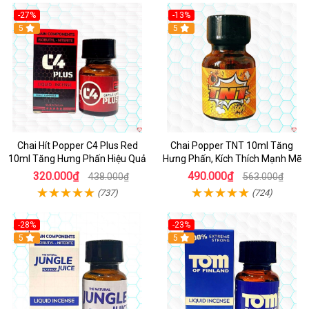
-27%
-13%
5
5
Chai Hít Popper C4 Plus Red
Chai Popper TNT 10ml Tăng
10ml Tăng Hưng Phấn Hiệu Quả
Hưng Phấn, Kích Thích Mạnh Mẽ
320.000₫
490.000₫
438.000₫
563.000₫
(737)
(724)
-28%
-23%
5
5