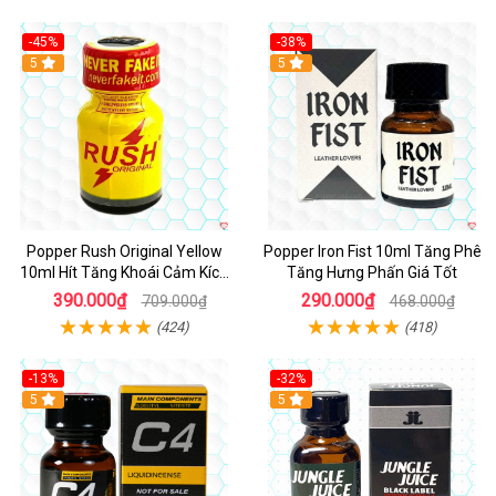
-45%
-38%
5
5
Popper Rush Original Yellow
Popper Iron Fist 10ml Tăng Phê
10ml Hít Tăng Khoái Cảm Kích
Tăng Hưng Phấn Giá Tốt
Thích Mạnh
390.000₫
290.000₫
709.000₫
468.000₫
(424)
(418)
-13%
-32%
Hot
5
5