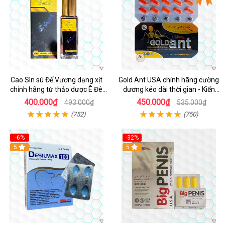
Cao Sìn sú Đế Vương dạng xịt
Gold Ant USA chính hãng cường
chính hãng từ thảo dược Ê Đê
dương kéo dài thời gian - Kiến
Việt Nam
Vàng Đen Tây Tạng
400.000₫
450.000₫
493.000₫
535.000₫
(752)
(750)
-6%
-32%
5
5