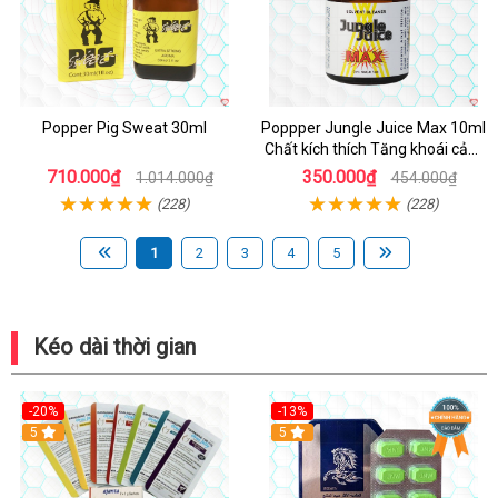
Popper Pig Sweat 30ml
Poppper Jungle Juice Max 10ml
Chất kích thích Tăng khoái cảm
An toàn
710.000₫
350.000₫
1.014.000₫
454.000₫
(228)
(228)
1
2
3
4
5
Kéo dài thời gian
-20%
-13%
5
Hot
5