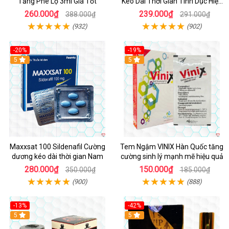
Tăng Phê Lọ 3ml Giá Tốt
Kéo Dài Thời Gian Tình Dục Hiệu
Quả
260.000₫
239.000₫
388.000₫
291.000₫
(932)
(902)
-20%
-19%
5
5
Maxxsat 100 Sildenafil Cường
Tem Ngậm VINIX Hàn Quốc tăng
dương kéo dài thời gian Nam
cường sinh lý mạnh mẽ hiệu quả
280.000₫
150.000₫
350.000₫
185.000₫
(900)
(888)
-13%
-42%
5
5