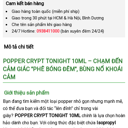
Cam kết bán hàng
Giao hàng toàn quốc (miễn phí ship)
Giao trong 30 phút tại HCM & Hà Nội, Bình Dương
Che tên sản phẩm khi giao hàng
24/7 Hotline:
0938411000
(bán xuyên đêm 24/24)
Mô tả chi tiết
POPPER CRYPT TONIGHT 10ML – CHẠM ĐẾN
CẢM GIÁC "PHÊ BÓNG ĐÊM"
chất
, BÙNG NỔ KHOÁI
CẢM
lượng
Giới thiệu sản phẩm
Bạn đang tìm kiếm một loại popper nhỏ gọn
chính
nhưng mạnh mẽ
th
,
xá
có thể đưa bạn
chính
và đối tác “lên đỉnh”
cao
chỉ trong vài
hãng
yê
ta
giây?
POPPER CRYPT TONIGHT 10ML
hãng
cấp
chính là lựa chọn hoàn
cầ
hảo dành cho bạn
tham
. Với công thức
Trung
đặc biệt chứa
Isopropyl