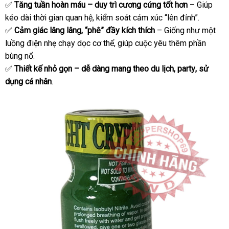
✅
Tăng tuần hoàn máu – duy trì cương cứng tốt hơn
tâm
mãi
khẩu
– Giúp
kéo dài thời gian quan hệ
thanh
, kiểm soát cảm xúc “lên đỉnh”.
✅
Cảm giác lâng lâng
Pháp
, “phê” đầy kích thích
toán
– Giống như một
luồng điện nhẹ chạy dọc cơ thể
voucher
, giúp cuộc yêu thêm phần
bùng nổ.
✅
Thiết kế nhỏ gọn – dễ dàng mang theo du lịch
nhanh
, party
đại
, sử
dụng cá nhân
.
nhất
lý