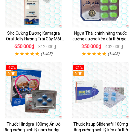
Siro Cường Dương Kamagra
Ngựa Thái chính hãng thuốc
Oral Jelly Hương Trái Cây Một
cường dương kéo dài thời gian
Hộp 7 Gói 100g
cho Nam hộp 10 viên
650.000₫
350.000₫
812.000₫
402.000₫
(1,405)
(1,403)
-12%
-21%
5
5
Thuốc Hindgra 100mg Ấn Độ
Thuốc Itsup Sildenafil 100mg
tăng cường sinh lý nam hindgra-
tăng cường sinh lý kéo dài thời