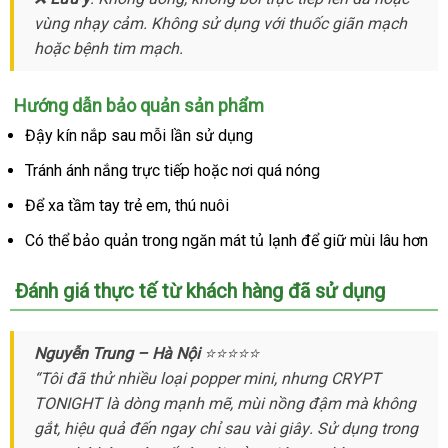
vùng nhạy cảm
nhập
. Không sử dụng
tâm
đặt
với thuốc giãn mạch
chuyển
sử
hoặc bệnh tim mạch.
khẩu
mua
dụng
Hướng dẫn bảo quản sản phẩm
Đậy kín nắp sau mỗi lần sử dụng
Tránh ánh nắng trực tiếp
đắt
hoặc nơi
online
quá nóng
nhất
Để xa tầm tay trẻ em
hỗ
, thú nuôi
trợ
Có thể bảo quản trong ngăn mát tủ lạnh
giao
để giữ mùi lâu hơn
hàng
Đánh giá thực tế từ khách hàng
nhanh
đã sử dụng
nhất
Nguyễn Trung – Hà Nội
⭐⭐⭐⭐⭐
“Tôi
phản
đã thử nhiều loại popper mini
địa
,
tại
nhưng CRYPT
TONIGHT là dòng mạnh mẽ
hồi
bảo
, mùi nồng đậm
chỉ
nhà
amazon
mà không
gắt
showroom
, hiệu quả đến ngay chỉ sau vài giây
hành
giá
. Sử dụng trong