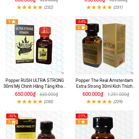
(232)
(231)
5
-54%
5
Popper RUSH ULTRA STRONG
Popper The Real Amsterdam
30ml Mỹ Chính Hãng Tăng Khoái
Extra Strong 30ml Kích Thích
Cảm
Cường Độ Cao
650.000₫
600.000₫
650.000₫
1.291.000₫
(230)
(229)
-30%
-23%
5
5