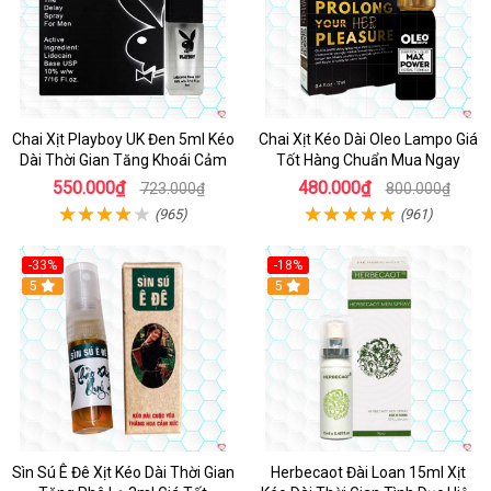
Chai Xịt Playboy UK Đen 5ml Kéo
Chai Xịt Kéo Dài Oleo Lampo Giá
Dài Thời Gian Tăng Khoái Cảm
Tốt Hàng Chuẩn Mua Ngay
550.000₫
480.000₫
723.000₫
800.000₫
(965)
(961)
-33%
-18%
5
5
Sìn Sú Ê Đê Xịt Kéo Dài Thời Gian
Herbecaot Đài Loan 15ml Xịt