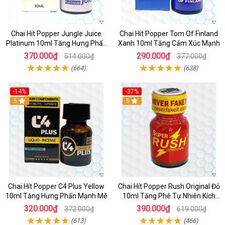
Chai Hít Popper Jungle Juice
Chai Hít Popper Tom Of Finland
Platinum 10ml Tăng Hưng Phấn
Xanh 10ml Tăng Cảm Xúc Mạnh
Mạnh
370.000₫
290.000₫
514.000₫
377.000₫
(664)
(638)
-14%
-37%
5
5
Chai Hít Popper C4 Plus Yellow
Chai Hít Popper Rush Original Đỏ
10ml Tăng Hưng Phấn Mạnh Mẽ
10ml Tăng Phê Tự Nhiên Kích
Thích
320.000₫
390.000₫
372.000₫
619.000₫
(613)
(466)