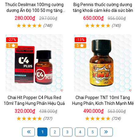
Thuốc Desilmax 100mg cường
Big Pennis thuốc cường dương
dương Ấn Độ 100 50 mg tăng
tăng khoái cảm kéo dài sức bền
sinh lý tốt nhất
280.000₫
650.000₫
297.000₫
956.000₫
(748)
(745)
-27%
-13%
5
5
Chai Hít Popper C4 Plus Red
Chai Popper TNT 10ml Tăng
10ml Tăng Hưng Phấn Hiệu Quả
Hưng Phấn, Kích Thích Mạnh Mẽ
320.000₫
490.000₫
438.000₫
563.000₫
(737)
(724)
1
2
3
4
5