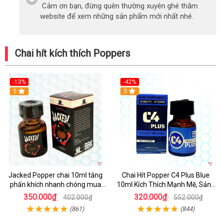
Cảm ơn bạn, đừng quên thường xuyên ghé thăm
website để xem những sản phẩm mới nhất nhé.
Chai hít kích thích Poppers
-13%
-42%
5
5
Jacked Popper chai 10ml tăng
Chai Hít Popper C4 Plus Blue
phấn khích nhanh chóng mua
10ml Kích Thích Mạnh Mẽ, Sảng
ngay
Khoái
350.000₫
320.000₫
402.000₫
552.000₫
(861)
(844)