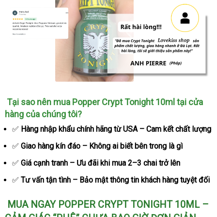
Popper
Tại sao nên mua Popper Crypt Tonight 10ml tại cửa
Crypt
hàng
quà
của chúng tôi?
Tonight
tặng
✅
Hàng nhập khẩu chính hãng từ USA – Cam kết chất lượng
10ml
loại
✅
Giao hàng kín đáo – Không ai biết bên trong là gì
mạnh
nhất
✅
Giá cạnh tranh – Ưu đãi khi mua 2–3 chai trở lên
tăng
✅
Tư vấn tận tình – Bảo mật thông tin khách hàng
nội
tuyệt đối
khoái
địa
cảm
MUA NGAY POPPER CRYPT TONIGHT 10ML –
tức
thì