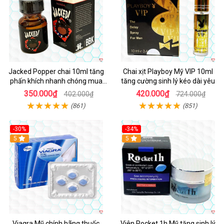
Jacked Popper chai 10ml tăng
Chai xịt Playboy Mỹ VIP 10ml
phấn khích nhanh chóng mua
tăng cường sinh lý kéo dài yêu
ngay
350.000₫
420.000₫
402.000₫
724.000₫
(861)
(851)
-30%
-34%
5
5
Viagra Mỹ chính hãng thuốc
Viên Rocket 1h Mỹ tăng sinh lý