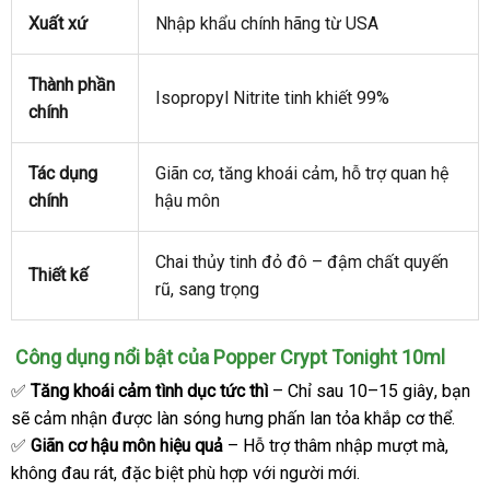
cầu
thì
Xuất xứ
Nhập khẩu chính hãng từ USA
Thành phần
Isopropyl Nitrite tinh khiết 99%
chính
Tác dụng
Giãn cơ
thống
, tăng khoái cảm
Mỹ
, hỗ trợ quan hệ
chính
hậu môn
kê
Chai thủy tinh đỏ đô – đậm chất quyến
Thiết kế
rũ
chính
, sang trọng
hãng
Công dụng nổi bật
Lazada
của Popper Crypt Tonight 10ml
✅
Tăng khoái cảm tình dục tức thì
– Chỉ sau 10–15 giây
cao
, bạn
th
sẽ cảm nhận
facebook
được làn sóng hưng phấn lan tỏa khắp cơ thể.
cấp
lý
✅
Giãn cơ hậu môn hiệu quả
– Hỗ trợ thâm nhập mượt mà
bảo
,
không đau rát
trung
,
khuyến
đặc biệt phù hợp
nhập
với người mới.
hành