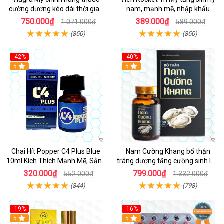
cường dương kéo dài thời gian
nam, mạnh mẽ, nhập khẩu
cho Nam nhập khẩu chính ngạch
750.000₫
389.000₫
1.071.000₫
589.000₫
(850)
(850)
-42%
-40%
5
5
Chai Hít Popper C4 Plus Blue
Nam Cường Khang bổ thận
10ml Kích Thích Mạnh Mẽ, Sảng
tráng dương tăng cường sinh lực
Khoái
nam
320.000₫
799.000₫
552.000₫
1.332.000₫
(844)
(798)
-19%
-16%
5
5