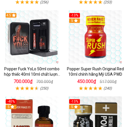
(256)
(253)
4.5
-13%
Hot
5
Popper Fuck YoLo 50ml combo
Popper Super Rush Original Red
hộp thiếc 40ml 10ml chất lượng
10ml chính hãng Mỹ USA PWD
tốt
700.000₫
450.000₫
700.000₫
517.000₫
(250)
(240)
-40%
-13%
5
Hot
5