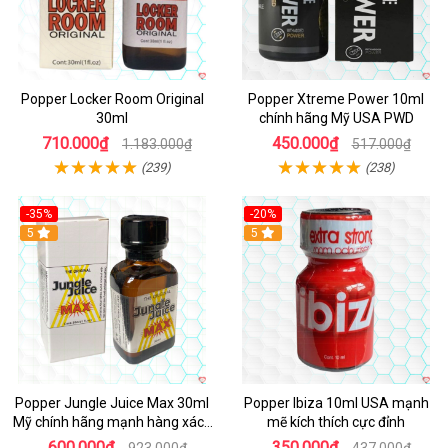
Popper Locker Room Original
Popper Xtreme Power 10ml
30ml
chính hãng Mỹ USA PWD
710.000₫
450.000₫
1.183.000₫
517.000₫
(239)
(238)
-35%
-20%
5
5
Popper Jungle Juice Max 30ml
Popper Ibiza 10ml USA mạnh
Mỹ chính hãng mạnh hàng xách
mẽ kích thích cực đỉnh
tay kích thích
600.000₫
350.000₫
923.000₫
437.000₫