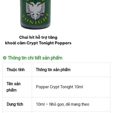
Popper
⚙️
Thông tin chi tiết sản phẩm
Crypt
Tonight
Thuộc tính
Thông tin sản phẩm
10ml
loại
mạnh
Tên sản
Popper Crypt Tonight 10ml
nhất
phẩm
tăng
khoái
Dung tích
10ml – Nhỏ gọn
theo
, dễ mang theo
cảm
yêu
tức