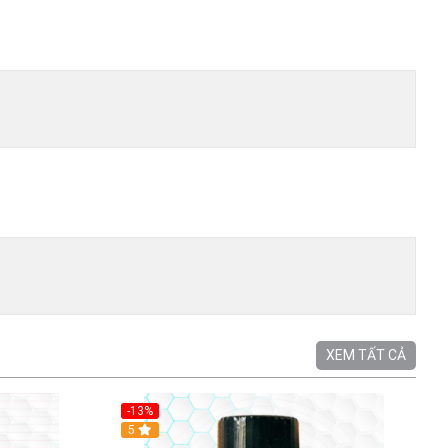
XEM TẤT CẢ
-13%
5