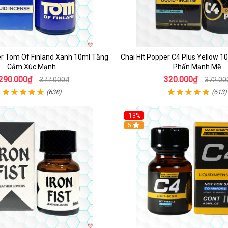
er Tom Of Finland Xanh 10ml Tăng
Chai Hít Popper C4 Plus Yellow 
Cảm Xúc Mạnh
Phấn Mạnh Mẽ
290.000₫
320.000₫
377.000₫
372.00
(638)
(613)
-13%
Hot
5