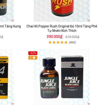
10ml Tăng Hưng
Chai Hít Popper Rush Original Đỏ 10ml Tăng Phê
Tự Nhiên Kích Thích
390.000₫
0₫
619.000₫
(466)
-32%
5