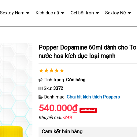
Sextoy Nam
Kích dục nữ
Gel bôi trơn
Sextoy Nữ
Popper Dopamine 60ml dành cho Top Bot chính hãng
nước hoa kích dục loại mạnh
Tình trạng:
Còn hàng
Sku:
3372
Danh mục:
Chai hít kích thích Poppers
540.000₫
710.000₫
Khuyến mãi:
-24%
Cam kết bán hàng