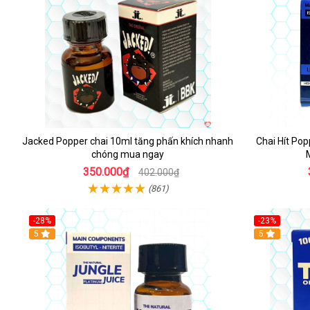
Jacked Popper chai 10ml tăng phấn khích nhanh
Chai Hít Pop
chóng mua ngay
350.000₫
402.000₫
(861)
-28%
-23%
5
5