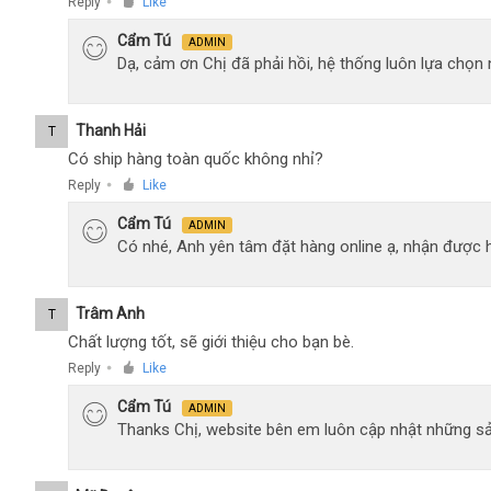
loại
Reply
Like
●
mạnh
Cẩm Tú
ADMIN
Dạ, cảm ơn Chị đã phải hồi, hệ thống luôn lựa chọ
Thanh Hải
T
Có ship hàng toàn quốc không nhỉ?
Reply
Like
●
Cẩm Tú
ADMIN
Có nhé, Anh yên tâm đặt hàng online ạ, nhận được h
Trâm Anh
T
Chất lượng tốt, sẽ giới thiệu cho bạn bè.
Reply
Like
●
Cẩm Tú
ADMIN
Thanks Chị, website bên em luôn cập nhật những sả