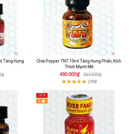
ml Tăng Hưng
Chai Popper TNT 10ml Tăng Hưng Phấn, Kích
Thích Mạnh Mẽ
490.000₫
0₫
563.000₫
(724)
-37%
5