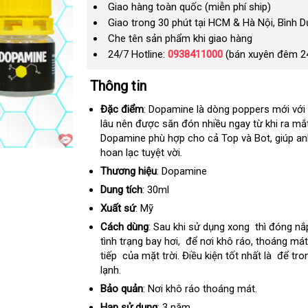
Giao hàng toàn quốc (miễn phí ship)
Giao trong 30 phút tại HCM & Hà Nội, Bình 
Che tên sản phẩm khi giao hàng
24/7 Hotline:
0938411000
(bán xuyên đêm 2
Thông tin
Đặc điểm
: Dopamine là dòng poppers mới
đổi
với
lâu nên
bền
được săn đón nhiều ngay từ khi ra mắ
trả
Dopamine phù hợp cho cả Top
giao
và Bot
vệ
, giúp 
hoan lạc tuyệt vời.
hàng
sinh
Thương hiệu
: Dopamine
Dung tích
: 30ml
Xuất sứ
: Mỹ
Cách dùng
: Sau khi sử dụng xong
shopee
thì đóng nắp
tình trạng bay hơi,
phân
để nơi khô ráo
trung
, thoáng mát
tiếp
đăng
của mặt trời
khuyến
. Điều kiện tốt nhất là
phối
tâm
vận
để tro
lạnh.
ký
mãi
chuyển
Bảo quản
: Nơi khô ráo thoáng mát.
Hạn sử dụng
: 3 năm