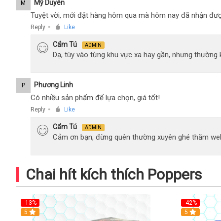
Mỹ Duyên
M
Tuyệt vời, mới đặt hàng hôm qua mà hôm nay đã nhận đượ
Reply
Like
●
Cẩm Tú
ADMIN
Dạ, tùy vào từng khu vực xa hay gần, nhưng thường
Phương Linh
P
Có nhiều sản phẩm để lựa chọn, giá tốt!
Reply
Like
●
Cẩm Tú
ADMIN
Cảm ơn bạn, đừng quên thường xuyên ghé thăm web
Chai hít kích thích Poppers
-13%
-42%
5
5