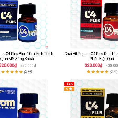
per C4 Plus Blue 10ml Kích Thích
Chai Hít Popper C4 Plus Red 10
Mạnh Mẽ, Sảng Khoái
Phấn Hiệu Quả
320.000₫
320.000₫
552.000₫
438.00
(844)
(737)
-14%
5