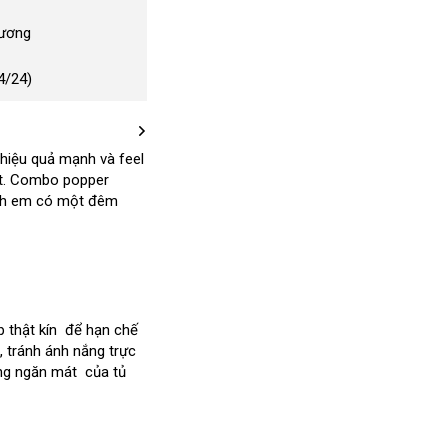
Dương
4/24)
 hiệu quả mạnh
hàng
và feel
t
đặt
. Combo popper
nhái
anh em có một đêm
hàng
 thật kín
rẻ
để hạn chế
Nhật
, tránh ánh nắng trực
nhất
ng ngăn mát
Bản
hướng
của tủ
dẫn