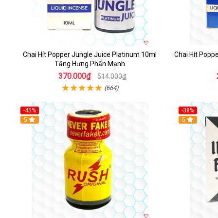
Chai Hít Popper Jungle Juice Platinum 10ml
Chai Hít Popp
Tăng Hưng Phấn Mạnh
370.000₫
514.000₫
(664)
-45%
-38%
5
5