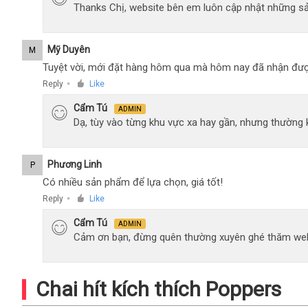
Thanks Chị, website bên em luôn cập nhật những sả
Mỹ Duyên
M
Tuyệt vời, mới đặt hàng hôm qua mà hôm nay đã nhận đượ
Reply
Like
●
Cẩm Tú
ADMIN
Dạ, tùy vào từng khu vực xa hay gần, nhưng thường
Phương Linh
P
Có nhiều sản phẩm để lựa chọn, giá tốt!
Reply
Like
●
Cẩm Tú
ADMIN
Cảm ơn bạn, đừng quên thường xuyên ghé thăm web
Chai hít kích thích Poppers