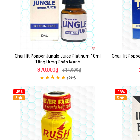
Chai Hít Popper Jungle Juice Platinum 10ml
Chai Hít Popp
Tăng Hưng Phấn Mạnh
370.000₫
514.000₫
(664)
-45%
-38%
5
5