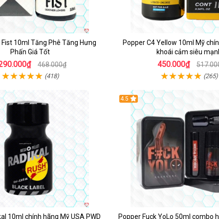
n Fist 10ml Tăng Phê Tăng Hưng
Popper C4 Yellow 10ml Mỹ chín
Phấn Giá Tốt
khoái cảm siêu mạn
290.000₫
450.000₫
468.000₫
517.00
(418)
(265)
4.5
kal 10ml chính hãng Mỹ USA PWD
Popper Fuck YoLo 50ml combo h