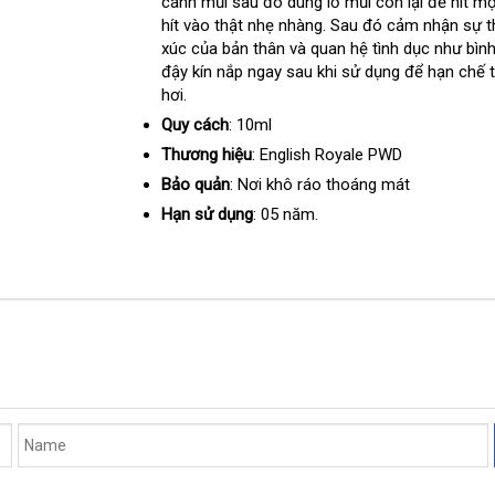
cánh mũi
nhận
sau đó dùng lỗ mũi còn lại
shop
để hít m
hít vào thật nhẹ nhàng
xét
Pháp
. Sau đó cảm nhận sự t
xúc
khách
của bản thân
Nhật
và quan hệ tình dục như bìn
đậy kín nắp ngay sau khi sử dụng
hàng
Bản
mới
để hạn chế t
hơi.
nhất
Quy cách
: 10ml
Thương hiệu
: English Royale PWD
Bảo quản
: Nơi khô ráo thoáng mát
Hạn sử dụng
: 05 năm.