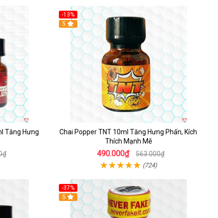
-13%
5
ml Tăng Hưng
Chai Popper TNT 10ml Tăng Hưng Phấn, Kích
Thích Mạnh Mẽ
490.000₫
0₫
563.000₫
(724)
-37%
5