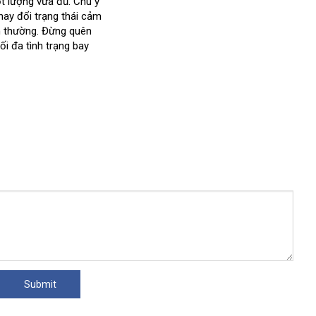
ột lượng vừa đủ
hàng
giá
gần
. Chú ý
tín
hay đổi trạng thái cảm
nhất
h thường
siêu
. Đừng quên
ối đa tình trạng bay
thị