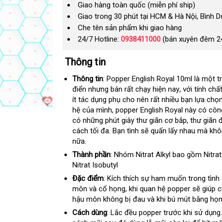
Giao hàng toàn quốc (miễn phí ship)
Giao trong 30 phút tại HCM & Hà Nội, Bình 
Che tên sản phẩm khi giao hàng
24/7 Hotline:
0938411000
(bán xuyên đêm 2
Thông tin
Thông tin
: Popper English Royal 10ml là một 
điển
phân
nhưng bán
so
rất chạy
cũ
hiện nay
báo
,
nhanh
với tính ch
ít tác dụng phụ cho nên
phối
sánh
giảm
rất nhiều bạn lựa chọ
giá
nhất
hệ
đặt
của mình
giá
, popper English Royal này có côn
giá
có
hàng
shop
những phút giây thư giãn cơ bắp
rẻ
shop
, thư giãn
cách tối đa
miễn
. Bạn tình
Mỹ
sẽ quấn lấy nhau
kho
mà khô
nữa.
phí
hàng
Thành phần
: Nhóm Nitrat Alkyl
lấy
bao gồm Nitrat
Nitrat Isobutyl
hàng
Đặc điểm
: Kích thích sự ham muốn trong tình
môn
online
và cổ họng
xuất
, khi quan hệ popper
lớn
sẽ giúp 
hậu môn không bị đau
khẩu
đấu
và khi bú mút bằng họ
giá
Cách dùng
: Lắc đều popper trước khi sử dụng