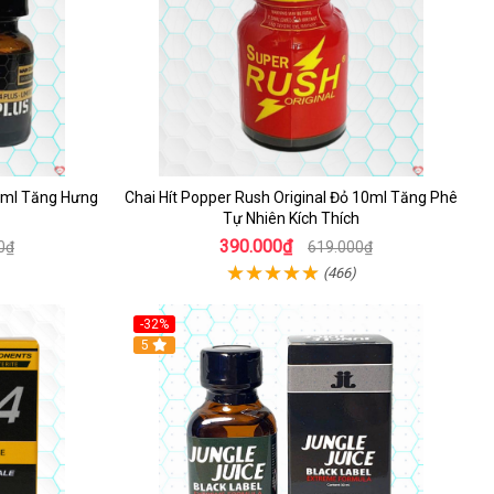
10ml Tăng Hưng
Chai Hít Popper Rush Original Đỏ 10ml Tăng Phê
Tự Nhiên Kích Thích
390.000₫
0₫
619.000₫
(466)
-32%
5