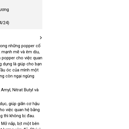
Dương
4/24)
trong
tiết
những popper cổ
ất mạnh mẽ
kiệm
Nhật
và êm dịu
hàng
,
n popper cho việc quan
Bản
nhái
g dụng là giúp cho bạn
 đầu óc
Lazada
của mình một
ng còn ngại ngùng
 Amyl
giá
, Nitrat Butyl
sửa
và
bán
chữa
 dục
xách
, giúp giãn cơ hậu
cho việc quan hệ bằng
tay
ng
ở
thì không bị đau.
đâu
nhập
. Mở nắp
đánh
, bịt một bên
uy