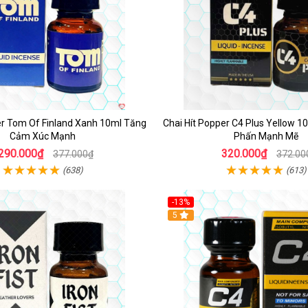
er Tom Of Finland Xanh 10ml Tăng
Chai Hít Popper C4 Plus Yellow 
Cảm Xúc Mạnh
Phấn Mạnh Mẽ
290.000₫
320.000₫
377.000₫
372.00
(638)
(613)
-13%
Hot
5