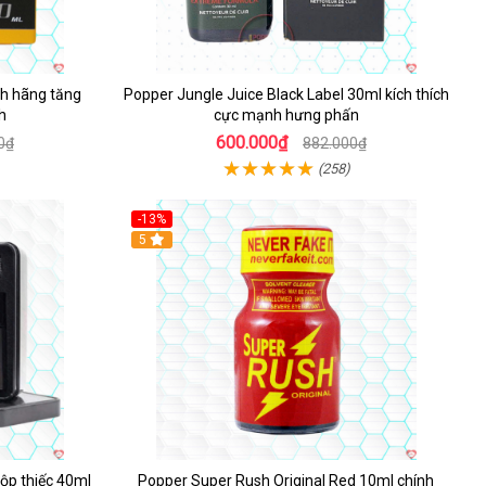
h hãng tăng
Popper Jungle Juice Black Label 30ml kích thích
h
cực mạnh hưng phấn
600.000₫
0₫
882.000₫
(258)
-13%
Hot
5
ộp thiếc 40ml
Popper Super Rush Original Red 10ml chính