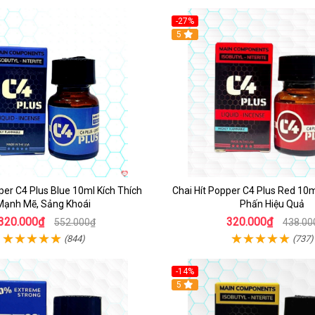
-27%
5
per C4 Plus Blue 10ml Kích Thích
Chai Hít Popper C4 Plus Red 10
Mạnh Mẽ, Sảng Khoái
Phấn Hiệu Quả
320.000₫
320.000₫
552.000₫
438.00
(844)
(737)
-14%
5