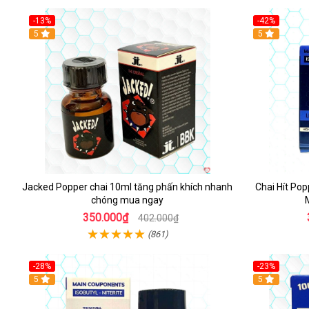
-13%
-42%
5
5
Jacked Popper chai 10ml tăng phấn khích nhanh
Chai Hít Pop
chóng mua ngay
350.000₫
402.000₫
(861)
-28%
-23%
5
5