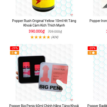
Popper Rush Original Yellow 10ml Hít Tăng
Popper Iro
Khoái Cảm Kích Thích Mạnh
390.000₫
709.000₫
(424)
-29%
-20%
5
5
Popper Big Penis 60ml Chính Hãng Tăng Khoái
Popper Radi