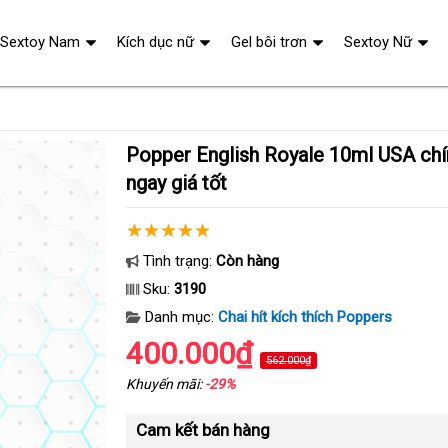
Sextoy Nam
Kích dục nữ
Gel bôi trơn
Sextoy Nữ
Popper English Royale 10ml USA chính hãng mua
ngay giá tốt
Tình trạng:
Còn hàng
Sku:
3190
Danh mục:
Chai hít kích thích Poppers
400.000₫
562.000₫
Khuyến mãi:
-29%
Cam kết bán hàng