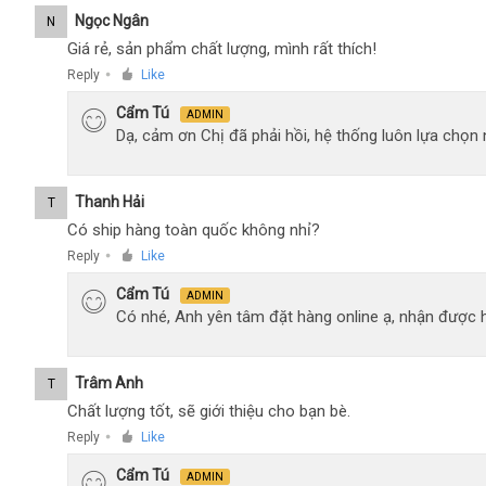
Ngọc Ngân
N
Giá rẻ, sản phẩm chất lượng, mình rất thích!
Reply
Like
●
Cẩm Tú
ADMIN
Dạ, cảm ơn Chị đã phải hồi, hệ thống luôn lựa chọ
Thanh Hải
T
Có ship hàng toàn quốc không nhỉ?
Reply
Like
●
Cẩm Tú
ADMIN
Có nhé, Anh yên tâm đặt hàng online ạ, nhận được h
Trâm Anh
T
Chất lượng tốt, sẽ giới thiệu cho bạn bè.
Reply
Like
●
Cẩm Tú
ADMIN