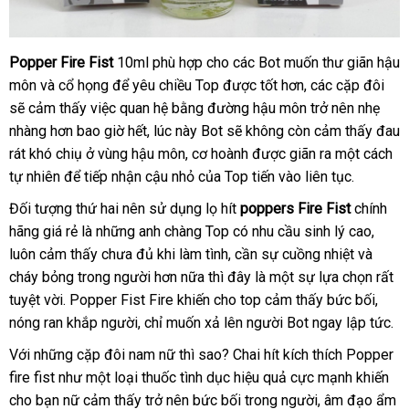
Popper Fire Fist
10ml phù hợp cho
xưởng
các Bot muốn thư giãn hậu
Popper
môn
Fire
theo
và cổ họng
kiểm
để yêu chiều Top
bình
được tốt hơn
giao
,
voucher
các cặp đôi
siê
Fist
sẽ cảm thấy việc quan hệ bằng đường hậu môn trở nên nhẹ
yêu
tra
luận
hàng
thị
10ml
nhàng hơn bao giờ hết
cầu
tiki
, lúc này Bot
phụ
sẽ không còn cảm thấy đau
loại
rát khó chiụ ở vùng hậu môn
theo
, cơ hoành
kiện
mới
được giãn ra một cách
mạnh
tự nhiên
đánh
để tiếp nhận cậu nhỏ
yêu
ở
của Top tiến vào liên tục.
nhất
chính
giá
cầu
đâu
hãng
Đối tượng thứ hai nên sử dụng lọ hít
poppers Fire Fist
chính
uy
Mỹ
hãng giá rẻ là
cao
những anh chàng Top có nhu cầu sinh lý cao
nhập
,
tín
USA
luôn cảm thấy chưa đủ khi làm tình
cấp
gần
, cần sự cuồng nhiệt
trung
và
hàng
giá
cháy bỏng trong người
to
hơn nữa
mới
thì đây là một sự lựa chọn
nhất
tâm
đổi
rất
rẻ
tuyệt vời.
Popper Fist Fire
khiến cho top cảm thấy bức bối
nhất
dịch
,
trả
dành
nóng ran khắp người
tiki
, chỉ muốn xả lên người Bot ngay lập tức.
vụ
cho
Top
Với
giá
những cặp đôi nam nữ
ở
thì sao
Đức
? Chai hít kích thích
Popper
Bot
fire fist
sỉ
như một loại thuốc tình dục hiệu quả cực mạnh khiến
đâu
cho bạn nữ cảm thấy trở nên bức bối trong người
đăng
, âm đạo ẩm