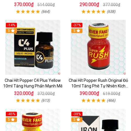
Mạnh
370.000₫
290.000₫
514.000₫
377.000₫
(664)
(638)
-14%
-37%
5
5
Chai Hít Popper C4 Plus Yellow
Chai Hít Popper Rush Original Đỏ
10ml Tăng Hưng Phấn Mạnh Mẽ
10ml Tăng Phê Tự Nhiên Kích
Thích
320.000₫
390.000₫
372.000₫
619.000₫
(613)
(466)
-45%
-38%
5
5