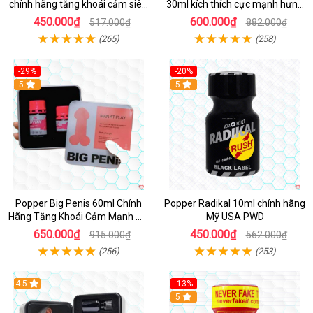
chính hãng tăng khoái cảm siêu
30ml kích thích cực mạnh hưng
mạnh
phấn
450.000₫
600.000₫
517.000₫
882.000₫
(265)
(258)
-29%
-20%
5
5
Popper Big Penis 60ml Chính
Popper Radikal 10ml chính hãng
Hãng Tăng Khoái Cảm Mạnh Mẽ
Mỹ USA PWD
An Toàn
650.000₫
450.000₫
915.000₫
562.000₫
(256)
(253)
4.5
-13%
Hot
5