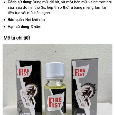
Cách sử dụng
: Dùng
mũi
bảng
để hít
chất
, bịt một bên mũi
nhập
và hít một hơi
sâu
Pháp
,
theo
sau đó nín thở 3s
online
,
bảo
tiếp theo thở ra bằng miệng
giá
lượng
khẩu
phản
, làm lại
tiếp tục
yêu
amazon
với mũi bên cạnh.
hành
hồi
cầu
Bảo quản
: Nơi khô ráo
Hạn sử dụng
: 3 năm
Mô tả chi tiết