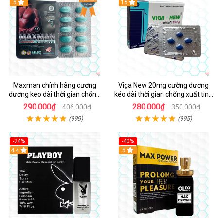
Hot
5
15
Maxman chính hãng cương
Viga New 20mg cường dương
dương kéo dài thời gian chống
kéo dài thời gian chống xuất tinh
xuất tinh sớm hộp 10 viên
hộp 4 viên
290.000₫
280.000₫
406.000₫
350.000₫
(999)
(995)
-24%
-40%
Hot
4.4
5