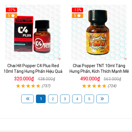
-27%
-13%
5
5
Chai Hít Popper C4 Plus Red
Chai Popper TNT 10ml Tăng
10ml Tăng Hưng Phấn Hiệu Quả
Hưng Phấn, Kích Thích Mạnh Mẽ
320.000₫
490.000₫
438.000₫
563.000₫
(737)
(724)
1
2
3
4
5