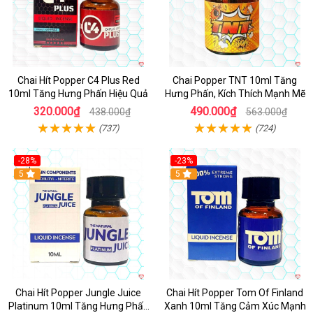
Chai Hít Popper C4 Plus Red
Chai Popper TNT 10ml Tăng
10ml Tăng Hưng Phấn Hiệu Quả
Hưng Phấn, Kích Thích Mạnh Mẽ
320.000₫
490.000₫
438.000₫
563.000₫
(737)
(724)
-28%
-23%
5
5
Chai Hít Popper Jungle Juice
Chai Hít Popper Tom Of Finland
Platinum 10ml Tăng Hưng Phấn
Xanh 10ml Tăng Cảm Xúc Mạnh