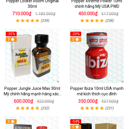
Popper Locker Room Original
Popper Xtreme Power 10ml
30ml
chính hãng Mỹ USA PWD
710.000₫
450.000₫
1.183.000₫
517.000₫
(239)
(238)
-35%
-20%
5
5
Popper Jungle Juice Max 30ml
Popper Ibiza 10ml USA mạnh
Mỹ chính hãng mạnh hàng xách
mẽ kích thích cực đỉnh
tay kích thích
600.000₫
350.000₫
923.000₫
437.000₫
(232)
(231)
5
-54%
5