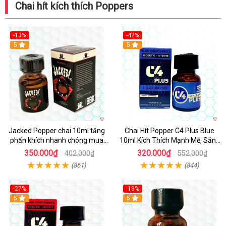
Chai hít kích thích Poppers
-13%
-42%
5
5
Jacked Popper chai 10ml tăng
Chai Hít Popper C4 Plus Blue
phấn khích nhanh chóng mua
10ml Kích Thích Mạnh Mẽ, Sảng
ngay
Khoái
350.000₫
320.000₫
402.000₫
552.000₫
(861)
(844)
-27%
-13%
5
5