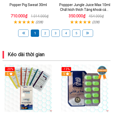
Popper Pig Sweat 30ml
Poppper Jungle Juice Max 10ml
Chất kích thích Tăng khoái cảm
An toàn
710.000₫
350.000₫
1.014.000₫
454.000₫
(228)
(228)
1
2
3
4
5
Kéo dài thời gian
-20%
-13%
5
Hot
5