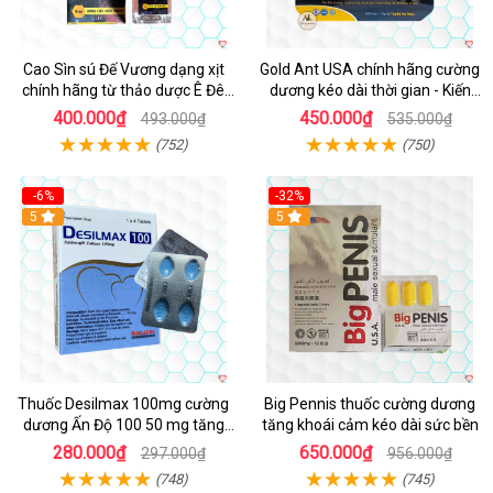
Cao Sìn sú Đế Vương dạng xịt
Gold Ant USA chính hãng cường
chính hãng từ thảo dược Ê Đê
dương kéo dài thời gian - Kiến
Việt Nam
Vàng Đen Tây Tạng
400.000₫
450.000₫
493.000₫
535.000₫
(752)
(750)
-6%
-32%
5
5
Thuốc Desilmax 100mg cường
Big Pennis thuốc cường dương
dương Ấn Độ 100 50 mg tăng
tăng khoái cảm kéo dài sức bền
sinh lý tốt nhất
280.000₫
650.000₫
297.000₫
956.000₫
(748)
(745)