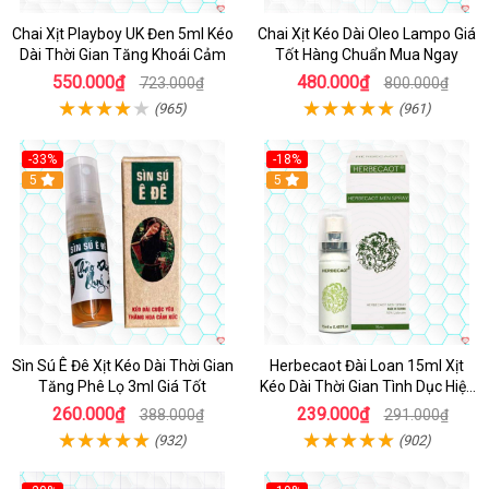
Chai Xịt Playboy UK Đen 5ml Kéo
Chai Xịt Kéo Dài Oleo Lampo Giá
Dài Thời Gian Tăng Khoái Cảm
Tốt Hàng Chuẩn Mua Ngay
550.000₫
480.000₫
723.000₫
800.000₫
(965)
(961)
-33%
-18%
5
5
Sìn Sú Ê Đê Xịt Kéo Dài Thời Gian
Herbecaot Đài Loan 15ml Xịt
Tăng Phê Lọ 3ml Giá Tốt
Kéo Dài Thời Gian Tình Dục Hiệu
Quả
260.000₫
239.000₫
388.000₫
291.000₫
(932)
(902)