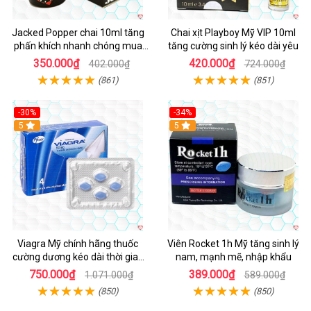
Jacked Popper chai 10ml tăng
Chai xịt Playboy Mỹ VIP 10ml
phấn khích nhanh chóng mua
tăng cường sinh lý kéo dài yêu
ngay
350.000₫
420.000₫
402.000₫
724.000₫
(861)
(851)
-30%
-34%
5
5
Viagra Mỹ chính hãng thuốc
Viên Rocket 1h Mỹ tăng sinh lý
cường dương kéo dài thời gian
nam, mạnh mẽ, nhập khẩu
cho Nam nhập khẩu chính ngạch
750.000₫
389.000₫
1.071.000₫
589.000₫
(850)
(850)