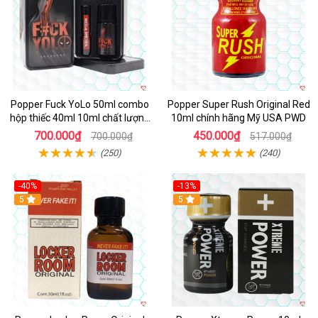
Popper Fuck YoLo 50ml combo
Popper Super Rush Original Red
hộp thiếc 40ml 10ml chất lượng
10ml chính hãng Mỹ USA PWD
tốt
700.000₫
450.000₫
700.000₫
517.000₫
(250)
(240)
-40%
-13%
5
Hot
5