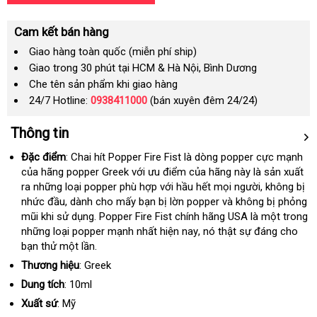
Cam kết bán hàng
Giao hàng toàn quốc (miễn phí ship)
Giao trong 30 phút tại HCM & Hà Nội, Bình Dương
Che tên sản phẩm khi giao hàng
24/7 Hotline:
0938411000
(bán xuyên đêm 24/24)
Thông tin
Đặc điểm
: Chai hít Popper Fire Fist là dòng popper cực mạnh
cử
của hãng popper Greek
cửa
với ưu điểm
nội
của hãng này là sản xuất
hà
ra
xách
những loại popper phù hợp
hàng
phân
với hầu hết
địa
Lazada
mọi người
khuyến
, không bị
nhức đầu
tay
giảm
, dành cho mấy bạn bị lờn popper
phối
đánh
và không bị phỏng
mãi
mũi khi sử dụng
giá
nổi
. Popper Fire Fist chính hãng USA là một trong
giá
nhận
những loại popper mạnh nhất
tiếng
địa
hiện nay
lớn
, nó thật sự đáng cho
xét
bạn thử một lần.
chỉ
Thương hiệu
: Greek
Dung tích
: 10ml
Xuất sứ
: Mỹ