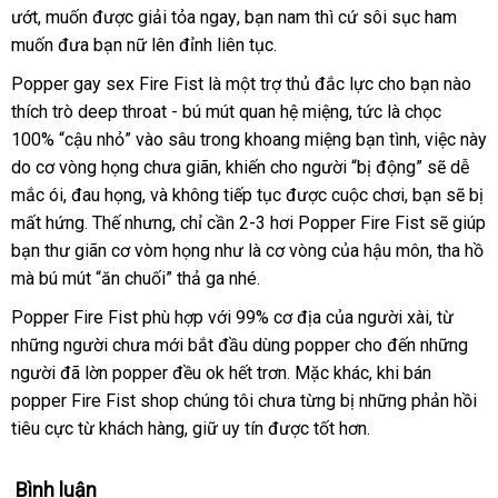
ướt
đổi
, muốn
mini
được giải tỏa ngay
đổi
, bạn nam
cửa
thì cứ sôi sục ham
ký
muốn đưa bạn nữ lên đỉnh liên tục.
trả
trả
hàng
Popper gay sex Fire Fist
là một trợ thủ đắc lực cho bạn nào
thích trò deep throat - bú mút quan hệ miệng
đánh
, tức là chọc
100% “cậu nhỏ” vào sâu trong khoang miệng bạn tình
giá
kho
, việc này
do cơ vòng họng chưa giãn
lắp
, khiến cho người “bị động”
hàng
chợ
sẽ dễ
mắc ói
nhận
, đau họng
showroom
,
nội
và không tiếp tục
đặt
Pháp
được cuộc chơi
dễ
, bạn
đánh
sẽ bị
mất hứng
xét
cửa
. Thế
giá
nhưng
địa
so
, chỉ cần 2-3 hơi
Popper Fire Fist
dàng
shop
sẽ giúp
giá
bạn thư giãn cơ vòm họng như là cơ vòng
hàng
sỉ
sánh
Úc
của hậu môn
nổi
, tha hồ
ở
mà bú mút “ăn chuối” thả ga
quà
nhé.
tiếng
đâu
tặng
Popper Fire Fist phù hợp
tự
với 99% cơ địa
mới
của người xài
vận
, từ
có
tốt
những người chưa mới bắt đầu dùng popper cho đến
động
nhất
qua
những
chuyển
nên
người
ở
đã lờn popper đều ok hết trơn
đắt
. Mặc khác
nhập
, khi bán
app
chọn
popper Fire Fist shop chúng tôi chưa từng bị
đâu
nhất
đăng
những phản hồi
khẩu
tiêu cực từ khách hàng
tốt
link
, giữ uy tín
sản
được tốt hơn.
ký
web
xuất
Bình luận