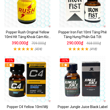
Popper Rush Original Yellow
Popper Iron Fist 10ml Tăng Phê
10ml Hít Tăng Khoái Cảm Kích
Tăng Hưng Phấn Giá Tốt
Thích Mạnh
390.000₫
290.000₫
709.000₫
468.000₫
(424)
(418)
-13%
-32%
Hot
5
5
Popper C4 Yellow 10ml Mỹ
Popper Jungle Juice Black Label