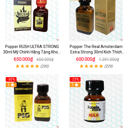
Popper RUSH ULTRA STRONG
Popper The Real Amsterdam
30ml Mỹ Chính Hãng Tăng Khoái
Extra Strong 30ml Kích Thích
Cảm
Cường Độ Cao
650.000₫
600.000₫
650.000₫
1.291.000₫
(230)
(229)
-30%
-23%
5
5