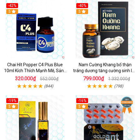
-42%
-40%
5
5
Chai Hít Popper C4 Plus Blue
Nam Cường Khang bổ thận
10ml Kích Thích Mạnh Mẽ, Sảng
tráng dương tăng cường sinh lực
Khoái
nam
320.000₫
799.000₫
552.000₫
1.332.000₫
(844)
(798)
-19%
-16%
5
5