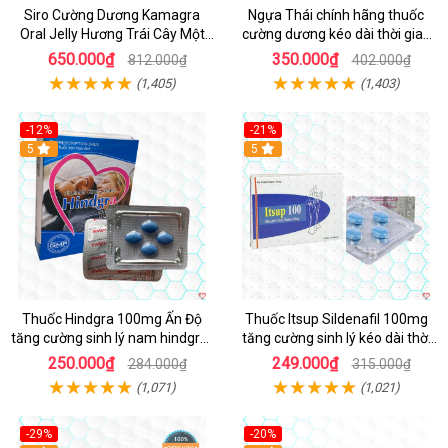
Siro Cường Dương Kamagra
Ngựa Thái chính hãng thuốc
Oral Jelly Hương Trái Cây Một
cường dương kéo dài thời gian
Hộp 7 Gói 100g
cho Nam hộp 10 viên
650.000₫
350.000₫
812.000₫
402.000₫
(1,405)
(1,403)
-12%
-21%
5
5
Thuốc Hindgra 100mg Ấn Độ
Thuốc Itsup Sildenafil 100mg
tăng cường sinh lý nam hindgra-
tăng cường sinh lý kéo dài thời
100 chống xts cương dương
gian cho nam
250.000₫
249.000₫
284.000₫
315.000₫
(1,071)
(1,021)
-29%
-20%