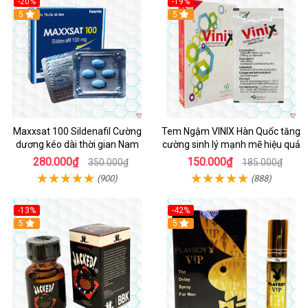
-20%
-19%
5
5
Maxxsat 100 Sildenafil Cường
Tem Ngậm VINIX Hàn Quốc tăng
dương kéo dài thời gian Nam
cường sinh lý mạnh mẽ hiệu quả
280.000₫
150.000₫
350.000₫
185.000₫
(900)
(888)
-13%
-42%
5
5