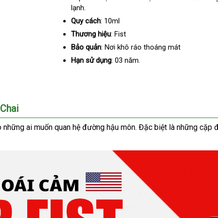
lạnh.
sắm
hàng
Quy cách
: 10ml
Thương hiệu
: Fist
Bảo quản
: Nơi khô ráo thoáng mát
Hạn sử dụng
: 03 năm.
 Chai
o
thương
những ai muốn quan hệ đường hậu môn
nhận
.
tại
Đặc biệt là
bảng
những cặp đ
hiệu
xét
nhà
giá