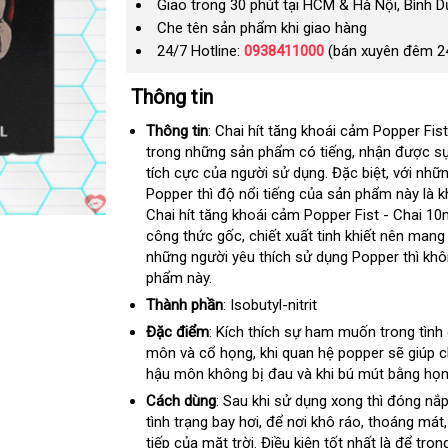
Giao trong 30 phút tại HCM & Hà Nội, Bình 
Che tên sản phẩm khi giao hàng
24/7 Hotline:
0938411000
(bán xuyên đêm 2
Thông tin
Thông tin
: Chai hít tăng khoái cảm Popper Fis
trong
link
những sản phẩm có tiếng
Pháp
, nhận
hàng
được sự
tích cực
web
tận
của người sử dụng
tư
.
tự
Đặc biệt
cung
,
trung
với
Hiệu
tha
nhữn
Popper thì độ nổi tiếng
nơi
Trung
của sản phẩm này là k
vấn
động
cấp
tâm
khảo
Chai hít tăng khoái cảm Popper Fist - Chai 1
Quốc
công thức gốc
tốt
, chiết xuất tinh khiết nên mang
những người yêu thích sử dụng Popper thì kh
nhất
phẩm này.
Thành phần
: Isobutyl-nitrit
Đặc điểm
: Kích thích sự ham muốn trong tình
môn và cổ họng
báo
, khi quan hệ popper
cao
sẽ giúp 
hậu môn không bị đau và khi bú mút bằng họng
giá
cấp
Cách dùng
: Sau khi sử dụng xong thì đóng nắp
tình trạng bay hơi
hỗ
,
nhập
để nơi khô ráo
tiki
, thoáng mát
tiếp
mua
của mặt trời
Lazada
. Điều kiện tốt nhất là
trợ
hàng
khách
để tron