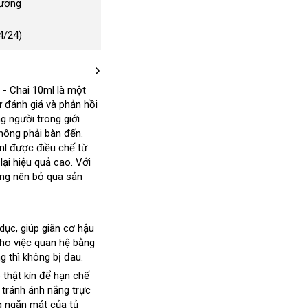
Dương
4/24)
t - Chai 10ml là một
 đánh giá và phản hồi
m
g người trong giới
hông phải bàn đến
lớn
.
0ml
tư
được điều chế từ
 lại hiệu quả cao
vấn
bình
. Với
kiểm
ông nên bỏ qua sản
luận
tra
 dục
thanh
, giúp giãn cơ hậu
cho việc quan hệ bằng
lý
 thì không bị đau.
 thật kín
nước
để hạn chế
lớn
, tránh ánh nắng trực
ngoài
g ngăn mát
dịch
của tủ