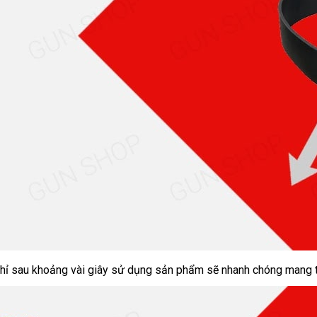
t
Chỉ sau khoảng vài giây sử dụng sản phẩm
Pháp
sẽ nhanh chóng mang t
ất