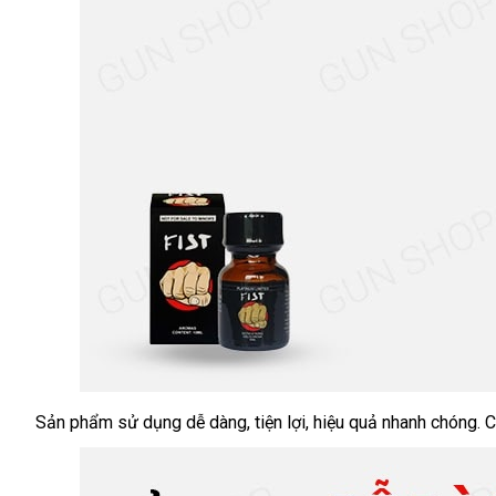
Sản phẩm sử dụng dễ dàng
khuyến
, tiện lợi
nhập
, hiệu quả nhanh chóng
tố
. 
Chai
hít
mãi
khẩu
nh
tăng