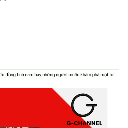
vụ
ôi đồng tính nam hay
hướng
những người muốn khám phá một tư
dẫn