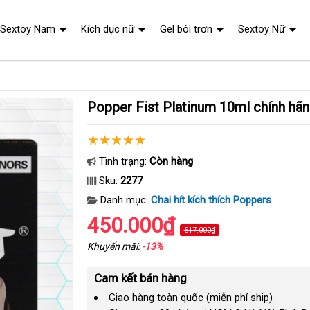
Sextoy Nam
Kích dục nữ
Gel bôi trơn
Sextoy Nữ
Popper Fist Platinum 10ml chính 
Tình trạng:
Còn hàng
Sku:
2277
Danh mục:
Chai hít kích thích Poppers
450.000₫
517.000₫
Khuyến mãi:
-13%
Cam kết bán hàng
Giao hàng toàn quốc (miễn phí ship)