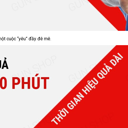
một cuộc “yêu” đầy đê mê.