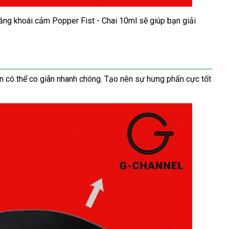
 tăng khoái cảm Popper Fist - Chai 10ml
Thái
sẽ giúp bạn giải
Lan
ôn
Trung
có thể co giãn nhanh chóng
voucher
. Tạo nên sự hưng phấn cực tốt
Quốc