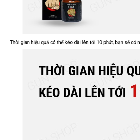
Thời gian hiệu quả
báo
có thể kéo dài lên tới 10 phút
chính
, bạn
siêu
sẽ có 
Chai
hít
giá
hãng
thị
tăng
khoái
cảm
Popper
FIST