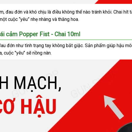
ệm
thông
, đau đớn
lừa
và khó chịu là điều không thể nào tránh khỏi
cửa
. Chai hít
một cuộc “yêu” nhẹ nhàng
minh
đảo
cửa
và thăng hoa.
hàng
hàng
oái cảm Popper Fist - Chai 10ml
au đớn như tình trạng tay không bắt giặc
sửa
. Sản phẩm giúp hậu m
a
xưởng
, cuộc "yêu"
thương
sẽ nồng nàn.
chữa
hiệu