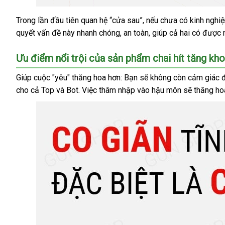
Trong lần đầu tiên quan hệ “cửa sau”
hướng
,
hỗ
nếu chưa có kinh nghi
Chai
quyết vấn đề này nhanh chóng
hít
giá
, an toàn
dẫn
trợ
vận
, giúp cả hai có
đánh
được 
tăng
rẻ
chuyển
giá
khoái
Ưu điểm nổi trội
có
của sản phẩm chai hít tăng kh
cảm
nên
Popper
Giúp cuộc "yêu" thăng hoa hơn: Bạn
đã
sẽ không còn cảm giác đ
chọn
FIST
cho cả Top
showroom
và Bot
link
. Việc thâm nhập vào hậu môn
qua
so
sẽ thăng ho
web
sử
sánh
dụng