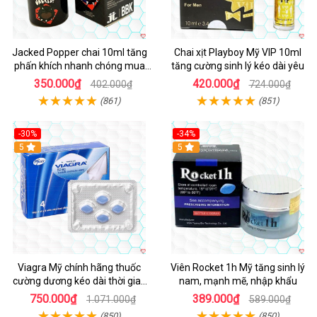
Jacked Popper chai 10ml tăng
Chai xịt Playboy Mỹ VIP 10ml
phấn khích nhanh chóng mua
tăng cường sinh lý kéo dài yêu
ngay
350.000₫
420.000₫
402.000₫
724.000₫
(861)
(851)
-30%
-34%
5
5
Viagra Mỹ chính hãng thuốc
Viên Rocket 1h Mỹ tăng sinh lý
cường dương kéo dài thời gian
nam, mạnh mẽ, nhập khẩu
cho Nam nhập khẩu chính ngạch
750.000₫
389.000₫
1.071.000₫
589.000₫
(850)
(850)