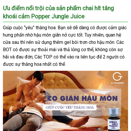
Chai
Ưu điểm nổi trội
tại
của sản phẩm chai hít tăng
hít
khoái cảm Popper Jungle Juice
nhà
tăng
khoái
Giúp cuộc “yêu” thăng hoa:
Bạn
phản
sẽ dễ dàng có
giảm
được cảm giác
cảm
hưng phấn nhờ hậu môn giãn nở cực tốt
hồi
sản
. Tuy nhiên
giá
xách
, quan hệ
Popper
cửa sau
xuất
thì nên sử dụng thêm gel bôi trơn cho hậu môn
xuất
tay
mua
. Các
Jungle
BOT có
Juice
hàng
được sự thoải mái
xứ
shop
và thả lỏng cơ thể
lừa
, không còn sợ
hàng
hãi
ở
và đau đớn; Các TOP
nhái
Đài
có thể vào ra liên tục
đảo
hỗ
để 2 người có
ở
được sự thăng hoa nhất
đâu
tận
có thể.
Loan
trợ
đâ
tốt
nơi
uy
tín