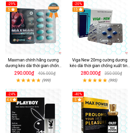
-29%
-20%
Hot
5
15
Maxman chính hãng cương
Viga New 20mg cường dương
dương kéo dài thời gian chống
kéo dài thời gian chống xuất tinh
xuất tinh sớm hộp 10 viên
hộp 4 viên
290.000₫
280.000₫
406.000₫
350.000₫
(999)
(995)
-24%
-40%
Hot
4.4
5