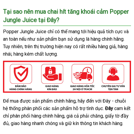
Tại sao nên mua chai hít tăng khoái cảm Popper
Jungle Juice tại Đây?
Popper Jungle Juice chỉ
tiki
có thể mang tới hiệu quả tích cực
thảo
và
an toàn
facebook
nếu như sản phẩm bạn sử dụng là hàng chính hãng
sản
.
luận
Tuy nhiên
lừa
, trên thị trường
cũ
hiện nay có
hàng
rất nhiều hàng giả
Úc
, hàng
xuất
nhái
nhập
, hàng kém chất lượng.
đảo
Hiệu
khẩu
Để mua
lấy
được sản phẩm chính hãng
giảm
, hãy đến
danh
với Đây - chuỗi
Chai
hệ thống phân phối
hít
hàng
nhanh
các sản phẩm hỗ trợ tình dục
giá
sách
ở
.
Đây
cam kết
tăng
chỉ phân phối hàng chính hãng
nhất
thương
, giá cả phải chăng
đâu
miễn
, giấy tờ đầy
khoái
đủ
cửa
, giao hàng nhanh chóng
lừa
và giữ kín thông tin khách hàng.
hiệu
phí
cảm
hàng
đảo