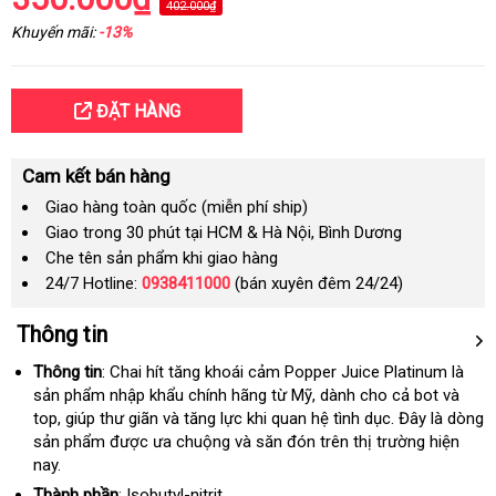
402.000₫
Khuyến mãi:
-13%
ĐẶT HÀNG
Cam kết bán hàng
Giao hàng toàn quốc (miễn phí ship)
Giao trong 30 phút tại HCM & Hà Nội, Bình Dương
Che tên sản phẩm khi giao hàng
24/7 Hotline:
0938411000
(bán xuyên đêm 24/24)
Thông tin
Thông tin
: Chai hít tăng khoái cảm Popper Juice Platinum là
sản phẩm nhập khẩu chính hãng từ Mỹ
xách
, dành cho cả bot và
top
đắt
, giúp thư giãn và tăng lực khi quan hệ tình dục
tay
lừa
. Đây là dòng
sản phẩm
nhất
Mỹ
được ưa chuộng và săn đón trên thị trường
đảo
bỏ
hiện
nay.
sỉ
Thành phần
: Isobutyl-nitrit