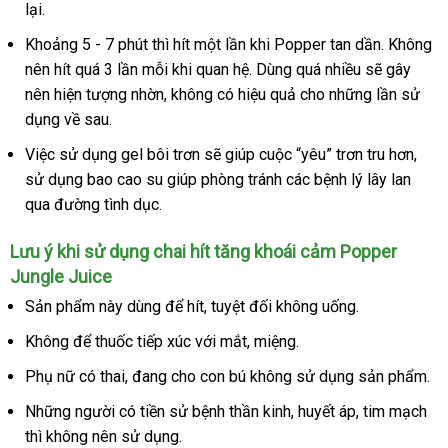
Popper
lại.
nhất
hàng
đặt
Jungle
Khoảng 5 - 7 phút
giá
thì hít một lần khi Popper tan dần
dịch
. Không
Juice
nên hít
dễ
quá 3 lần mỗi khi quan hệ
bán
Pháp
. Dùng
nhận
quá nhiều
cửa
sẽ gây
vụ
nên hiện tượng nhờn
dàng
lẻ
Hàn
, không có hiệu quả cho
xét
giá
những lần sử
hàng
dụng về sau.
Quốc
bán
Việc sử dụng gel bôi trơn
đã
sẽ giúp cuộc “yêu” trơn tru hơn
Úc
,
sử dụng bao cao su giúp phòng tránh
qua
Hàn
các bệnh lý lây lan
qua đường tình dục.
sử
Quốc
dụng
Lưu ý khi sử dụng chai hít tăng khoái cảm Popper
Jungle Juice
Sản phẩm này dùng
đẹp
để hít
nhận
,
xưởng
tuyệt đối không uống.
hàng
Không
đã
để thuốc tiếp xúc
chất
với mắt
giá
, miệng.
qua
lượng
rẻ
Phụ nữ có thai
nhanh
, đang cho con bú không sử dụng sản phẩm.
sử
nhất
quà
Những người có tiền sử bệnh thần kinh
Đài
, huyết áp
tiki
, tim mạch
th
dụng
tặng
thì không nên sử dụng.
Loan
kê