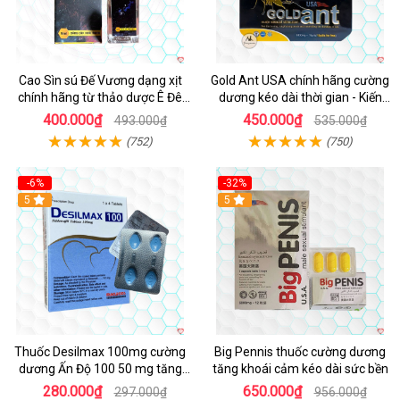
Cao Sìn sú Đế Vương dạng xịt
Gold Ant USA chính hãng cường
chính hãng từ thảo dược Ê Đê
dương kéo dài thời gian - Kiến
Việt Nam
Vàng Đen Tây Tạng
400.000₫
450.000₫
493.000₫
535.000₫
(752)
(750)
-6%
-32%
5
5
Thuốc Desilmax 100mg cường
Big Pennis thuốc cường dương
dương Ấn Độ 100 50 mg tăng
tăng khoái cảm kéo dài sức bền
sinh lý tốt nhất
280.000₫
650.000₫
297.000₫
956.000₫