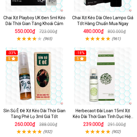
Chai Xịt Playboy UK Đen 5ml Kéo
Chai Xịt Kéo Dài Oleo Lampo Giá
Dài Thời Gian Tăng Khoái Cảm
Tốt Hàng Chuẩn Mua Ngay
550.000₫
480.000₫
723.000₫
800.000₫
(965)
(961)
-33%
-18%
5
5
Sìn Sú Ê Đê Xịt Kéo Dài Thời Gian
Herbecaot Đài Loan 15ml Xịt
Tăng Phê Lọ 3ml Giá Tốt
Kéo Dài Thời Gian Tình Dục Hiệu
Quả
260.000₫
239.000₫
388.000₫
291.000₫
(932)
(902)