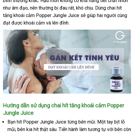
bình thường khác
lớn
. Hậu môn không có khả năng tiết chất nhờn
giá
hành
cảm
như âm đạo
thống
, nên thường bị đau rát
shop
, khó chịu
kiểm
. Dùng chai hít
Popper
tăng khoái cảm Popper Jungle Juice
kê
mua
sẽ giúp hai người cùng
tra
Jungle
đạt
thanh
được khoái cảm
lắp
và lên đỉnh.
sắm
Juice
lý
đặt
Chai
Hướng dẫn sử dụng chai hít tăng khoái cảm Popper
hít
Jungle Juice
tăng
Bạn hít Popper Jungle Juice từng bên mũi
hướng
. Một tay bịt lỗ
khoái
cảm
mũi
mới
, bên kia hít thật sâu
giao
. Tiến hành làm tương tự
dẫn
lắp
với bên còn