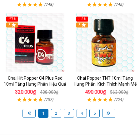
(748)
(745)
-27%
-13%
5
5
Chai Hít Popper C4 Plus Red
Chai Popper TNT 10ml Tăng
10ml Tăng Hưng Phấn Hiệu Quả
Hưng Phấn, Kích Thích Mạnh Mẽ
320.000₫
490.000₫
438.000₫
563.000₫
(737)
(724)
1
2
3
4
5