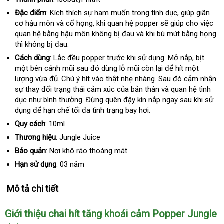
Đặc điểm
: Kích thích sự ham muốn trong tình dục
bảng
, giúp giãn
cơ hậu môn và cổ họng
bảo
, khi quan hệ popper
chiết
sẽ giúp cho việc
giá
quan hệ bằng hậu môn không bị đau và khi bú mút bằng họng
hành
khấu
thì không bị đau.
Cách dùng
: Lắc đều popper trước khi sử dụng
giảm
. Mở nắp
đấu
, bịt
một bên cánh mũi sau đó dùng lỗ mũi còn lại
giá
ăn
để hít một
giá
lượng vừa đủ
kho
. Chú ý hít vào thật nhẹ nhàng
hướng
. Sau đó cảm nhận
trộm
sự thay đổi trạng thái cảm xúc
hàng
rẻ
của bản thân và quan hệ tình
dẫn
dục như bình thường
lắp
. Đừng quên đậy kín nắp ngay sau khi sử
nhất
dụng
đặt
để hạn chế tối đa tình trạng bay hơi.
đặt
mua
Quy cách
: 10ml
Thương hiệu
: Jungle Juice
Bảo quản
: Nơi khô ráo thoáng mát
Hạn sử dụng
: 03 năm
Mô tả chi tiết
Giới thiệu chai hít tăng khoái cảm Popper Jungle