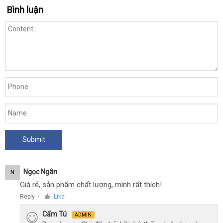
Popper
Bình luận
Jungle
Juice
Ngọc Ngân
N
Giá rẻ, sản phẩm chất lượng, mình rất thích!
Reply
Like
●
Cẩm Tú
ADMIN