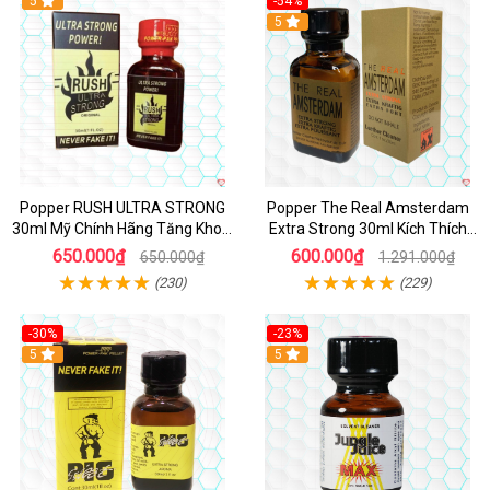
5
-54%
5
Popper RUSH ULTRA STRONG
Popper The Real Amsterdam
30ml Mỹ Chính Hãng Tăng Khoái
Extra Strong 30ml Kích Thích
Cảm
Cường Độ Cao
650.000₫
600.000₫
650.000₫
1.291.000₫
(230)
(229)
-30%
-23%
5
5