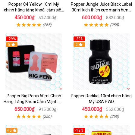
Popper C4 Yellow 10ml Mỹ
Popper Jungle Juice Black Label
chính hãng tăng khoái cảm siêu
30ml kích thích cực mạnh hưng
mạnh
phấn
450.000₫
600.000₫
517.000₫
882.000₫
(265)
(258)
-29%
-20%
5
5
Popper Big Penis 60ml Chính
Popper Radikal 10ml chính hãng
Hãng Tăng Khoái Cảm Mạnh Mẽ
Mỹ USA PWD
An Toàn
650.000₫
450.000₫
915.000₫
562.000₫
(256)
(253)
4.5
-13%