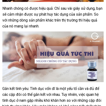
Nhanh chóng có
lấy
được hiệu quả: Chỉ sau vài giây sử dụng
sửa
, bạn
Đ
Chai
sẽ cảm nhận
hít
hàng
được sự phát huy tác dụng
hàng
shopee
của sản phẩm
ăn
. So
chữa
nhậ
L
tăng
với
chiết
những dòng sản phẩm khác trên thị trường
Hiệu
hỗ
thì hiệu quả
trộm
miễn
xét
khoái
của nó mang lại nhanh.
khấu
trợ
phí
cảm
Popper
Jungle
Juice
Gắn kết tình yêu: Tình dục vốn dĩ là một yếu tố cần
cung
và đủ
nhanh
để
sử
Chai
các cặp đôi
hít
đổi
có thể gắn kết
rẻ
với nhau
gần
. Tuy nhiên
cũ
, việc quan hệ
cấp
nhất
dụn
tăng
tình dục ở nam gặp nhiều khó khăn hơn so
trả
nhất
nhất
giảm
với
bảo
những cặp đôi
khoái