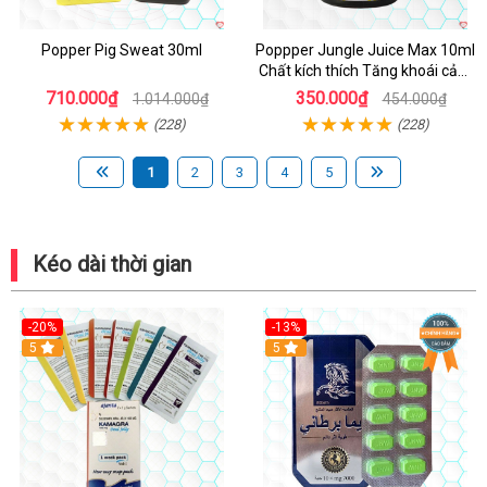
Popper Pig Sweat 30ml
Poppper Jungle Juice Max 10ml
Chất kích thích Tăng khoái cảm
An toàn
710.000₫
350.000₫
1.014.000₫
454.000₫
(228)
(228)
1
2
3
4
5
Kéo dài thời gian
-20%
-13%
5
Hot
5