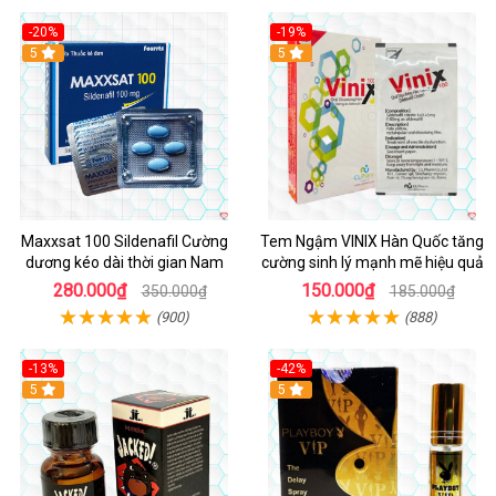
-20%
-19%
5
5
Maxxsat 100 Sildenafil Cường
Tem Ngậm VINIX Hàn Quốc tăng
dương kéo dài thời gian Nam
cường sinh lý mạnh mẽ hiệu quả
280.000₫
150.000₫
350.000₫
185.000₫
(900)
(888)
-13%
-42%
5
5