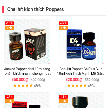
Chai hít kích thích Poppers
-13%
-42%
5
5
Jacked Popper chai 10ml tăng
Chai Hít Popper C4 Plus Blue
phấn khích nhanh chóng mua
10ml Kích Thích Mạnh Mẽ, Sảng
ngay
Khoái
350.000₫
320.000₫
402.000₫
552.000₫
(861)
(844)
-27%
-13%
5
5