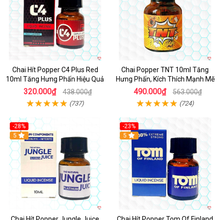
Chai Hít Popper C4 Plus Red
Chai Popper TNT 10ml Tăng
10ml Tăng Hưng Phấn Hiệu Quả
Hưng Phấn, Kích Thích Mạnh Mẽ
320.000₫
490.000₫
438.000₫
563.000₫
(737)
(724)
-28%
-23%
5
5
Chai Hít Popper Jungle Juice
Chai Hít Popper Tom Of Finland