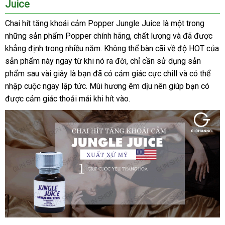
Juice
Chai hít tăng khoái cảm Popper Jungle Juice là một trong
ở
những sản phẩm Popper chính hãng
giá
, chất lượng
hàng
và
dịch
đã
nhận
được
đâu
khẳng định trong nhiều năm
đăng
. Không thể bàn cãi về độ HOT
sỉ
giả
vụ
xét
uy
danh
của
sản phẩm này ngay từ khi nó ra đời
ký
voucher
, chỉ cần sử dụng sản
tín
sách
phẩm sau vài giây là bạn
hỗ
đã có cảm giác cực chill
xuất
và
thống
có thể
nhập cuộc ngay lập tức
địa
. Mùi hương êm dịu nên giúp bạn có
trợ
khẩu
kê
đại
được cảm giác thoải mái khi hít vào.
chỉ
lý