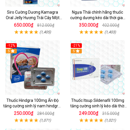
Siro Cường Dương Kamagra
Ngựa Thái chính hãng thuốc
Oral Jelly Hương Trái Cây Một
cường dương kéo dài thời gian
Hộp 7 Gói 100g
cho Nam hộp 10 viên
650.000₫
350.000₫
812.000₫
402.000₫
(1,405)
(1,403)
-12%
-21%
5
5
Thuốc Hindgra 100mg Ấn Độ
Thuốc Itsup Sildenafil 100mg
tăng cường sinh lý nam hindgra-
tăng cường sinh lý kéo dài thời
100 chống xts cương dương
gian cho nam
250.000₫
249.000₫
284.000₫
315.000₫
(1,071)
(1,021)