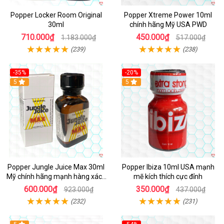
Popper Locker Room Original
Popper Xtreme Power 10ml
30ml
chính hãng Mỹ USA PWD
710.000₫
450.000₫
1.183.000₫
517.000₫
(239)
(238)
-35%
-20%
5
5
Popper Jungle Juice Max 30ml
Popper Ibiza 10ml USA mạnh
Mỹ chính hãng mạnh hàng xách
mẽ kích thích cực đỉnh
tay kích thích
600.000₫
350.000₫
923.000₫
437.000₫
(232)
(231)