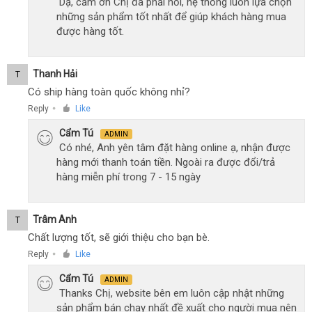
Dạ, cảm ơn Chị đã phải hồi, hệ thống luôn lựa chọn
những sản phẩm tốt nhất để giúp khách hàng mua
được hàng tốt.
Thanh Hải
T
Có ship hàng toàn quốc không nhỉ?
Reply
Like
●
Cẩm Tú
ADMIN
Có nhé, Anh yên tâm đặt hàng online ạ, nhận được
hàng mới thanh toán tiền. Ngoài ra được đổi/trả
hàng miễn phí trong 7 - 15 ngày
Trâm Anh
T
Chất lượng tốt, sẽ giới thiệu cho bạn bè.
Reply
Like
●
Cẩm Tú
ADMIN
Thanks Chị, website bên em luôn cập nhật những
sản phẩm bán chạy nhất đề xuất cho người mua nên