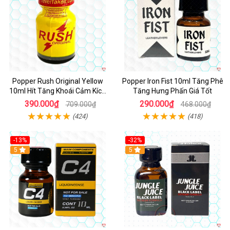
Popper Rush Original Yellow
Popper Iron Fist 10ml Tăng Phê
10ml Hít Tăng Khoái Cảm Kích
Tăng Hưng Phấn Giá Tốt
Thích Mạnh
390.000₫
290.000₫
709.000₫
468.000₫
(424)
(418)
-13%
-32%
Hot
5
5