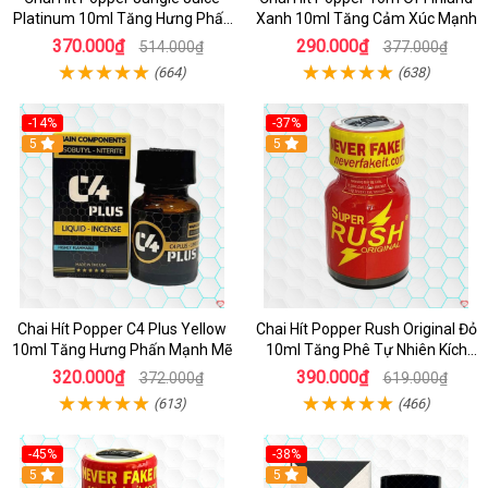
Platinum 10ml Tăng Hưng Phấn
Xanh 10ml Tăng Cảm Xúc Mạnh
Mạnh
370.000₫
290.000₫
514.000₫
377.000₫
(664)
(638)
-14%
-37%
5
5
Chai Hít Popper C4 Plus Yellow
Chai Hít Popper Rush Original Đỏ
10ml Tăng Hưng Phấn Mạnh Mẽ
10ml Tăng Phê Tự Nhiên Kích
Thích
320.000₫
390.000₫
372.000₫
619.000₫
(613)
(466)
-45%
-38%
5
5