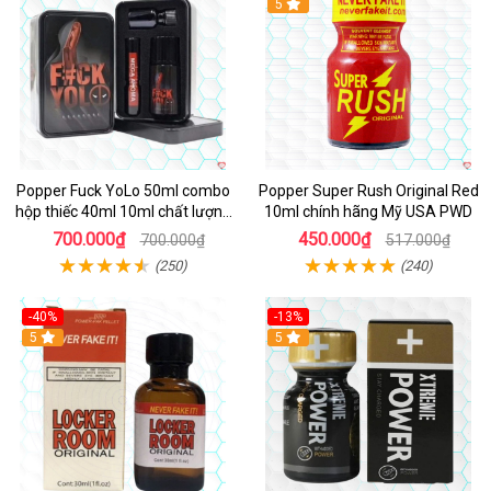
Hot
5
Popper Fuck YoLo 50ml combo
Popper Super Rush Original Red
hộp thiếc 40ml 10ml chất lượng
10ml chính hãng Mỹ USA PWD
tốt
700.000₫
450.000₫
700.000₫
517.000₫
(250)
(240)
-40%
-13%
5
Hot
5