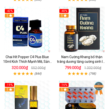
-42%
-40%
5
5
Chai Hít Popper C4 Plus Blue
Nam Cường Khang bổ thận
10ml Kích Thích Mạnh Mẽ, Sảng
tráng dương tăng cường sinh lực
Khoái
nam
320.000₫
799.000₫
552.000₫
1.332.000₫
(844)
(798)
-19%
-16%
5
5