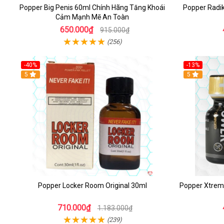
Popper Big Penis 60ml Chính Hãng Tăng Khoái
Popper Radi
Cảm Mạnh Mẽ An Toàn
650.000₫
915.000₫
(256)
-40%
-13%
5
Hot
5
Popper Locker Room Original 30ml
Popper Xtrem
710.000₫
1.183.000₫
(239)