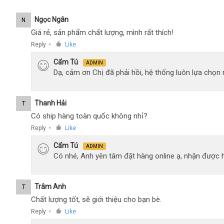
Ngọc Ngân
N
Giá rẻ, sản phẩm chất lượng, mình rất thích!
Reply
Like
●
Cẩm Tú
ADMIN
Dạ, cảm ơn Chị đã phải hồi, hệ thống luôn lựa chọ
Thanh Hải
T
Có ship hàng toàn quốc không nhỉ?
Reply
Like
●
Cẩm Tú
ADMIN
Có nhé, Anh yên tâm đặt hàng online ạ, nhận được h
Trâm Anh
T
Chất lượng tốt, sẽ giới thiệu cho bạn bè.
Reply
Like
●