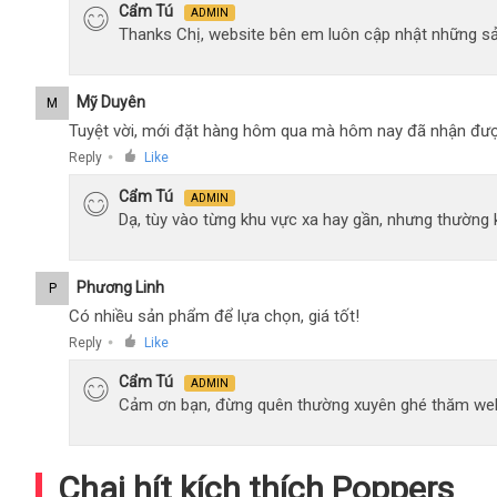
Cẩm Tú
ADMIN
Thanks Chị, website bên em luôn cập nhật những sả
Mỹ Duyên
M
Tuyệt vời, mới đặt hàng hôm qua mà hôm nay đã nhận đượ
Reply
Like
●
Cẩm Tú
ADMIN
Dạ, tùy vào từng khu vực xa hay gần, nhưng thường
Phương Linh
P
Có nhiều sản phẩm để lựa chọn, giá tốt!
Reply
Like
●
Cẩm Tú
ADMIN
Cảm ơn bạn, đừng quên thường xuyên ghé thăm web
Chai hít kích thích Poppers