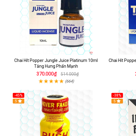
Chai Hít Popper Jungle Juice Platinum 10ml
Chai Hít Popp
Tăng Hưng Phấn Mạnh
370.000₫
514.000₫
(664)
-45%
-38%
5
5