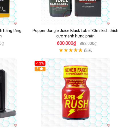
h hãng tăng
Popper Jungle Juice Black Label 30ml kích thích
h
cực mạnh hưng phấn
600.000₫
0₫
882.000₫
(258)
-13%
Hot
5