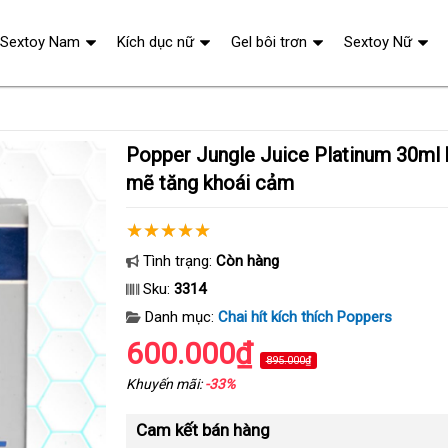
Sextoy Nam
Kích dục nữ
Gel bôi trơn
Sextoy Nữ
Popper Jungle Juice Platinum 30ml kích thích mạnh
mẽ tăng khoái cảm
Tình trạng:
Còn hàng
Sku:
3314
Danh mục:
Chai hít kích thích Poppers
600.000₫
895.000₫
Khuyến mãi:
-33%
Cam kết bán hàng