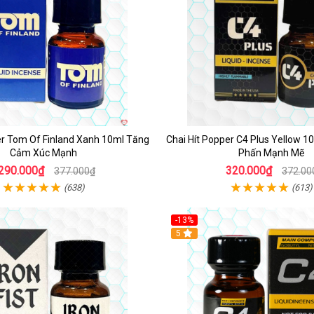
er Tom Of Finland Xanh 10ml Tăng
Chai Hít Popper C4 Plus Yellow 
Cảm Xúc Mạnh
Phấn Mạnh Mẽ
290.000₫
320.000₫
377.000₫
372.00
(638)
(613)
-13%
Hot
5