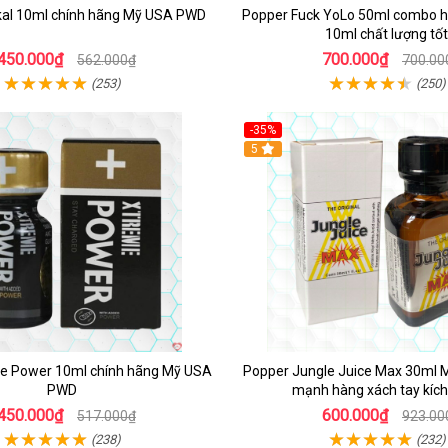
kal 10ml chính hãng Mỹ USA PWD
Popper Fuck YoLo 50ml combo h
10ml chất lượng tốt
450.000₫
700.000₫
562.000₫
700.00
(253)
(250)
-35%
5
e Power 10ml chính hãng Mỹ USA
Popper Jungle Juice Max 30ml 
PWD
mạnh hàng xách tay kích
450.000₫
600.000₫
517.000₫
923.00
(238)
(232)