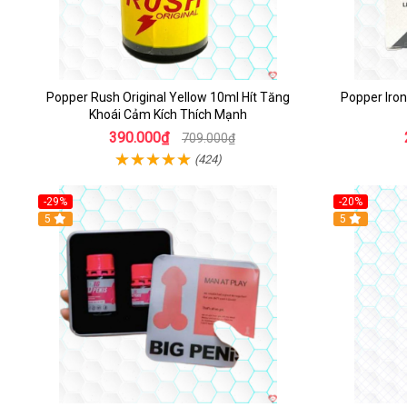
Popper Rush Original Yellow 10ml Hít Tăng
Popper Iro
Khoái Cảm Kích Thích Mạnh
390.000₫
709.000₫
(424)
-29%
-20%
5
5