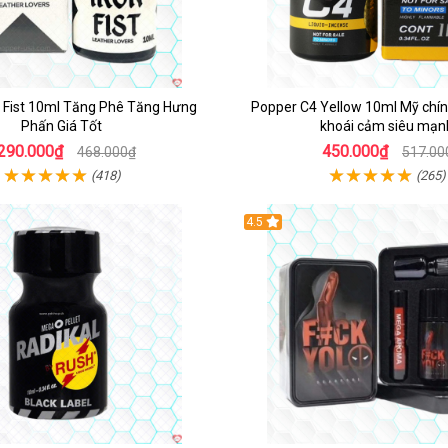
n Fist 10ml Tăng Phê Tăng Hưng
Popper C4 Yellow 10ml Mỹ chín
Phấn Giá Tốt
khoái cảm siêu mạn
290.000₫
450.000₫
468.000₫
517.00
(418)
(265)
4.5