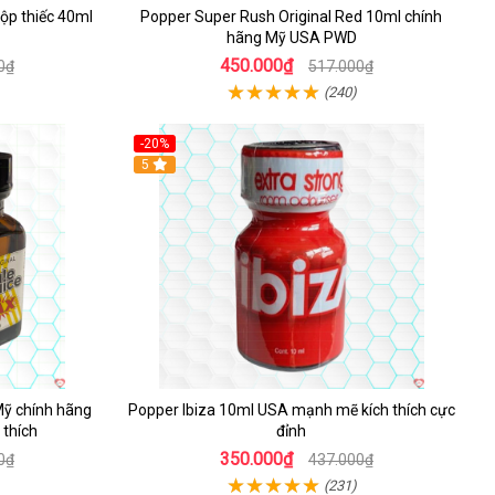
ộp thiếc 40ml
Popper Super Rush Original Red 10ml chính
hãng Mỹ USA PWD
450.000₫
0₫
517.000₫
(240)
-20%
5
Mỹ chính hãng
Popper Ibiza 10ml USA mạnh mẽ kích thích cực
 thích
đỉnh
350.000₫
0₫
437.000₫
(231)