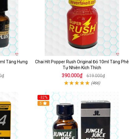
10ml Tăng Hưng
Chai Hít Popper Rush Original Đỏ 10ml Tăng Phê
Tự Nhiên Kích Thích
390.000₫
0₫
619.000₫
(466)
-32%
5