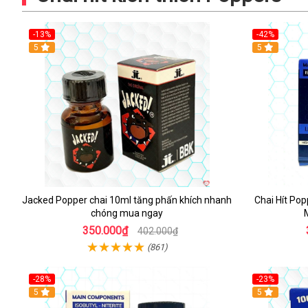
-13%
-42%
5
5
Jacked Popper chai 10ml tăng phấn khích nhanh
Chai Hít Pop
chóng mua ngay
350.000₫
402.000₫
(861)
-28%
-23%
5
5