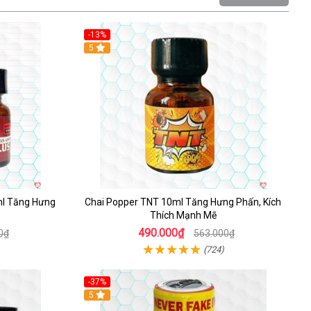
-13%
5
ml Tăng Hưng
Chai Popper TNT 10ml Tăng Hưng Phấn, Kích
Thích Mạnh Mẽ
490.000₫
0₫
563.000₫
(724)
-37%
5