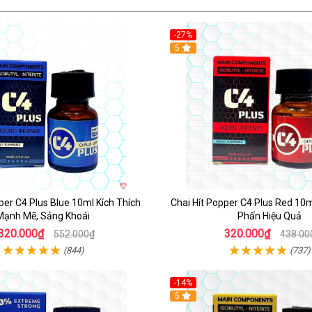
-27%
5
per C4 Plus Blue 10ml Kích Thích
Chai Hít Popper C4 Plus Red 10
Mạnh Mẽ, Sảng Khoái
Phấn Hiệu Quả
320.000₫
320.000₫
552.000₫
438.00
(844)
(737)
-14%
5