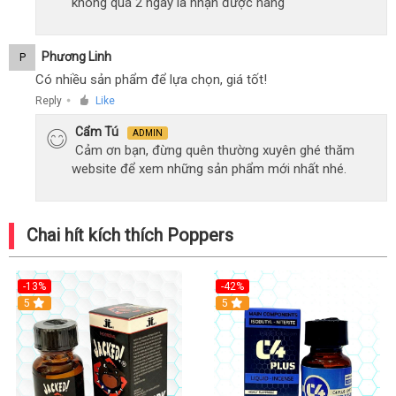
không quá 2 ngày là nhận được hàng
Phương Linh
P
Có nhiều sản phẩm để lựa chọn, giá tốt!
Reply
Like
●
Cẩm Tú
ADMIN
Cảm ơn bạn, đừng quên thường xuyên ghé thăm
website để xem những sản phẩm mới nhất nhé.
Chai hít kích thích Poppers
-13%
-42%
5
5