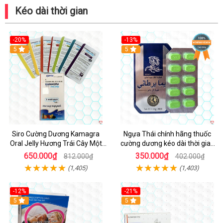
Kéo dài thời gian
-20%
-13%
5
Hot
5
Siro Cường Dương Kamagra
Ngựa Thái chính hãng thuốc
Oral Jelly Hương Trái Cây Một
cường dương kéo dài thời gian
Hộp 7 Gói 100g
cho Nam hộp 10 viên
650.000₫
350.000₫
812.000₫
402.000₫
(1,405)
(1,403)
-12%
-21%
5
5