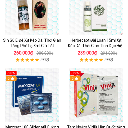
Sìn Sú Ê Đê Xịt Kéo Dài Thời Gian
Herbecaot Đài Loan 15ml Xịt
Tăng Phê Lọ 3ml Giá Tốt
Kéo Dài Thời Gian Tình Dục Hiệu
Quả
260.000₫
239.000₫
388.000₫
291.000₫
(932)
(902)
-20%
-19%
5
5
Maxxsat 100 Sildenafil Cường
Tem Ngậm VINIX Hàn Quốc tăng