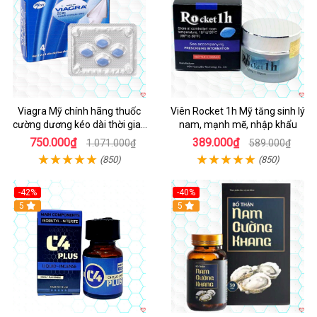
Viagra Mỹ chính hãng thuốc
Viên Rocket 1h Mỹ tăng sinh lý
cường dương kéo dài thời gian
nam, mạnh mẽ, nhập khẩu
cho Nam nhập khẩu chính ngạch
750.000₫
389.000₫
1.071.000₫
589.000₫
(850)
(850)
-42%
-40%
5
5