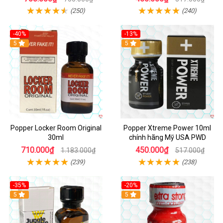
(250)
(240)
-40%
-13%
5
Hot
5
Popper Locker Room Original
Popper Xtreme Power 10ml
30ml
chính hãng Mỹ USA PWD
710.000₫
450.000₫
1.183.000₫
517.000₫
(239)
(238)
-35%
-20%
5
5