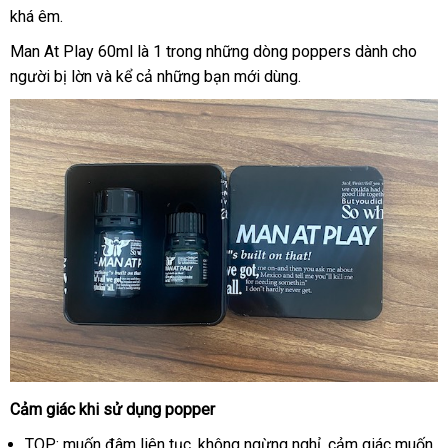
khá êm.
lẻ
khẩu
dụn
Man At Play 60ml là 1 trong
hướng
những dòng poppers dành cho
người bị lờn
miễn
và kể cả
đặt
những bạn mới dùng.
dẫn
phí
hàng
Cảm giác khi sử dụng popper
Popper
Man
TOP: muốn đâm liên tục
qua
,
ăn
không ngừng nghỉ
đấu
, cảm giác muốn