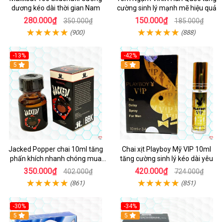
dương kéo dài thời gian Nam
cường sinh lý mạnh mẽ hiệu quả
280.000₫
150.000₫
350.000₫
185.000₫
(900)
(888)
-13%
-42%
5
5
Jacked Popper chai 10ml tăng
Chai xịt Playboy Mỹ VIP 10ml
phấn khích nhanh chóng mua
tăng cường sinh lý kéo dài yêu
ngay
350.000₫
420.000₫
402.000₫
724.000₫
(861)
(851)
-30%
-34%
5
5