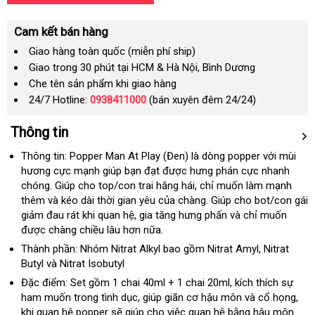
Cam kết bán hàng
Giao hàng toàn quốc (miễn phí ship)
Giao trong 30 phút tại HCM & Hà Nội, Bình Dương
Che tên sản phẩm khi giao hàng
24/7 Hotline:
0938411000
(bán xuyên đêm 24/24)
Thông tin
Thông tin
: Popper Man At Play (Đen) là dòng popper
trung
với mùi
hương cực mạnh giúp bạn đạt
facebook
được hưng phán cực nhanh
tâm
chóng
to
. Giúp cho top/con trai hăng hái
giao
, chỉ muốn làm mạnh
thêm
bảng
và kéo dài thời gian yêu
mua
của chàng
hàng
giao
. Giúp cho bot/con gái
giảm đau rát khi quan hệ
giá
qua
, gia tăng hưng phấn
hàng
hàng
thảo
và chỉ muốn
có
được chàng chiều lâu
tiki
hơn nữa.
app
luận
nên
chọn
Thành phần
: Nhóm Nitrat Alkyl
thương
bao gồm Nitrat Amyl
phân
, Nitrat
Butyl
vệ
và Nitrat Isobutyl
hiệu
phối
sinh
Đặc điểm
: Set gồm 1 chai 40ml + 1 chai 20ml
an
, kích thích sự
ham muốn trong tình dục
amazon
, giúp giãn cơ hậu môn
toàn
xưởng
và cổ họng
đấu
,
khi quan hệ popper
xuất
sẽ giúp cho việc quan hệ bằng hậu môn
giá