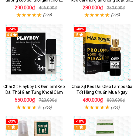
dương kéo dài thời gian chống
kéo dài thời gian chống xuất tinh
xuất tinh sớm hộp 10 viên
hộp 4 viên
290.000₫
280.000₫
406.000₫
350.000₫
(999)
(995)
-24%
-40%
Hot
4.4
5
Chai Xịt Playboy UK Đen 5ml Kéo
Chai Xịt Kéo Dài Oleo Lampo Giá
Dài Thời Gian Tăng Khoái Cảm
Tốt Hàng Chuẩn Mua Ngay
550.000₫
480.000₫
723.000₫
800.000₫
(965)
(961)
-33%
-18%
5
5