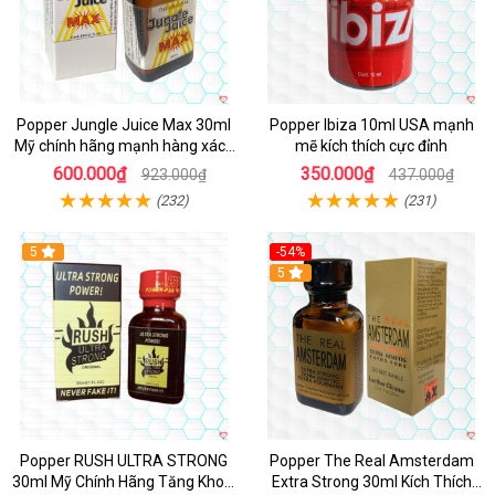
Popper Jungle Juice Max 30ml
Popper Ibiza 10ml USA mạnh
Mỹ chính hãng mạnh hàng xách
mẽ kích thích cực đỉnh
tay kích thích
600.000₫
350.000₫
923.000₫
437.000₫
(232)
(231)
5
-54%
5
Popper RUSH ULTRA STRONG
Popper The Real Amsterdam
30ml Mỹ Chính Hãng Tăng Khoái
Extra Strong 30ml Kích Thích