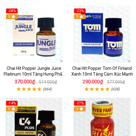
-28%
-23%
5
5
Chai Hít Popper Jungle Juice
Chai Hít Popper Tom Of Finland
Platinum 10ml Tăng Hưng Phấn
Xanh 10ml Tăng Cảm Xúc Mạnh
Mạnh
370.000₫
290.000₫
514.000₫
377.000₫
(664)
(638)
-14%
-37%
5
5