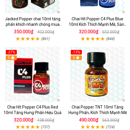
Jacked Popper chai 10ml tăng
Chai Hít Popper C4 Plus Blue
phấn khích nhanh chóng mua
10ml Kích Thích Mạnh Mẽ, Sảng
ngay
Khoái
350.000₫
320.000₫
402.000₫
552.000₫
(861)
(844)
-27%
-13%
5
5
Chai Hít Popper C4 Plus Red
Chai Popper TNT 10ml Tăng
10ml Tăng Hưng Phấn Hiệu Quả
Hưng Phấn, Kích Thích Mạnh Mẽ
320.000₫
490.000₫
438.000₫
563.000₫
(737)
(724)