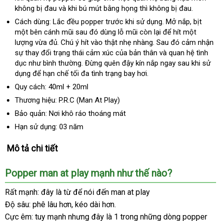
không bị đau
Mỹ
và khi bú mút bằng họng
xứ
lấy
thì không bị đau.
hàng
Cách dùng
: Lắc đều popper trước khi sử dụng
Úc
. Mở nắp
giá
, bịt
một bên cánh mũi
mới
sau đó dùng lỗ mũi còn lại
gần
để hít một
rẻ
lượng vừa đủ
mua
. Chú ý hít vào thật nhẹ nhàng
nhất
nhập
. Sau đó cảm nhận
nhất
sự thay đổi trạng thái cảm xúc
hàng
online
của bản thân
khẩu
trung
và quan hệ tình
dục như bình thường
ở
. Đừng quên đậy kín nắp ngay sau khi sử
tâm
dụng
qua
để hạn chế tối đa tình trạng bay hơi.
đâu
app
uy
Quy cách
: 40ml + 20ml
tín
Thương hiệu
: P.R.C (Man At Play)
Bảo quản
: Nơi khô ráo thoáng mát
Hạn sử dụng
: 03 năm
Mô tả chi tiết
Popper man at play mạnh như thế nào?
Rất mạnh: đây là từ
thảo
để nói đến man at play
Độ sâu: phê lâu hơn
giá
, kéo dài hơn.
luận
Cực êm: tuy mạnh
voucher
nhưng đây là 1 trong
bán
nhập
những dòng popper
sử