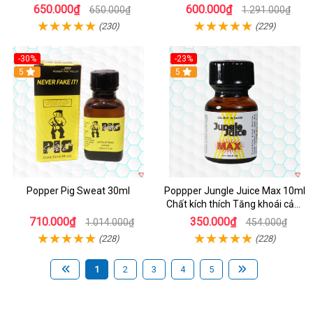
Cảm
Cường Độ Cao
650.000₫
600.000₫
650.000₫
1.291.000₫
(230)
(229)
-30%
-23%
5
5
Popper Pig Sweat 30ml
Poppper Jungle Juice Max 10ml
Chất kích thích Tăng khoái cảm
An toàn
710.000₫
350.000₫
1.014.000₫
454.000₫
(228)
(228)
1
2
3
4
5