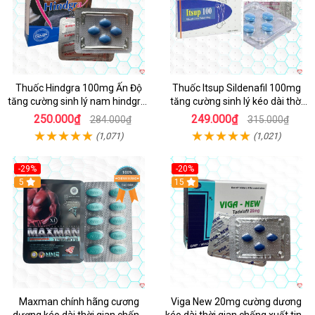
Thuốc Hindgra 100mg Ấn Độ
Thuốc Itsup Sildenafil 100mg
tăng cường sinh lý nam hindgra-
tăng cường sinh lý kéo dài thời
100 chống xts cương dương
gian cho nam
250.000₫
249.000₫
284.000₫
315.000₫
(1,071)
(1,021)
-29%
-20%
Hot
5
15
Maxman chính hãng cương
Viga New 20mg cường dương