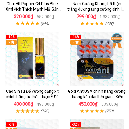
Chai Hít Popper C4 Plus Blue
Nam Cường Khang bổ thận
10ml Kích Thích Mạnh Mẽ, Sảng
tráng dương tăng cường sinh lực
Khoái
nam
320.000₫
799.000₫
552.000₫
1.332.000₫
(844)
(798)
-19%
-16%
5
5
Cao Sìn sú Đế Vương dạng xịt
Gold Ant USA chính hãng cường
chính hãng từ thảo dược Ê Đê
dương kéo dài thời gian - Kiến
Việt Nam
Vàng Đen Tây Tạng
400.000₫
450.000₫
493.000₫
535.000₫
(752)
(750)
-6%
-32%