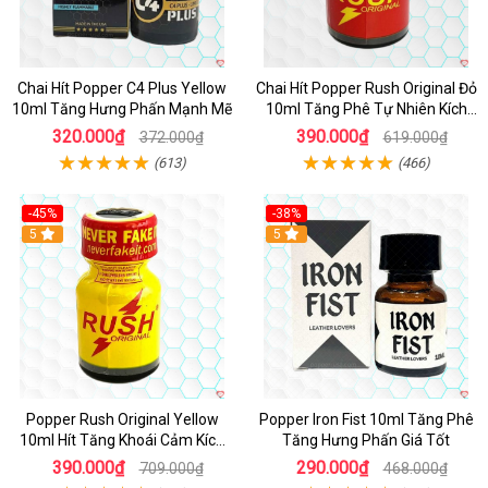
Chai Hít Popper C4 Plus Yellow
Chai Hít Popper Rush Original Đỏ
10ml Tăng Hưng Phấn Mạnh Mẽ
10ml Tăng Phê Tự Nhiên Kích
Thích
320.000₫
390.000₫
372.000₫
619.000₫
(613)
(466)
-45%
-38%
5
5
Popper Rush Original Yellow
Popper Iron Fist 10ml Tăng Phê
10ml Hít Tăng Khoái Cảm Kích
Tăng Hưng Phấn Giá Tốt
Thích Mạnh
390.000₫
290.000₫
709.000₫
468.000₫