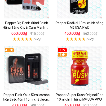
Popper Big Penis 60ml Chính
Popper Radikal 10ml chính hãng
Hãng Tăng Khoái Cảm Mạnh Mẽ
Mỹ USA PWD
An Toàn
650.000₫
450.000₫
915.000₫
562.000₫
(256)
(253)
4.5
-13%
Hot
5
Popper Fuck YoLo 50ml combo
Popper Super Rush Original Red
hộp thiếc 40ml 10ml chất lượng
10ml chính hãng Mỹ USA PWD
tốt
700.000₫
450.000₫
700.000₫
517.000₫