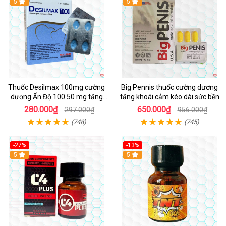
5
5
Thuốc Desilmax 100mg cường
Big Pennis thuốc cường dương
dương Ấn Độ 100 50 mg tăng
tăng khoái cảm kéo dài sức bền
sinh lý tốt nhất
280.000₫
650.000₫
297.000₫
956.000₫
(748)
(745)
-27%
-13%
5
5