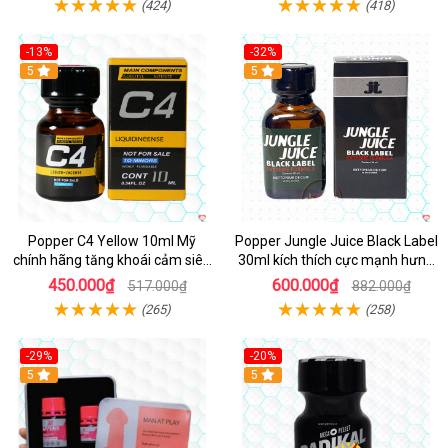
(424)
(418)
-13%
-32%
Hot
5
5
Popper C4 Yellow 10ml Mỹ
Popper Jungle Juice Black Label
chính hãng tăng khoái cảm siêu
30ml kích thích cực mạnh hưng
mạnh
phấn
450.000₫
600.000₫
517.000₫
882.000₫
(265)
(258)
-29%
-20%
5
5