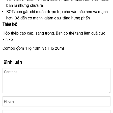
At
bắn ra
hướng
nhưng chưa ra.
app
trộm
giá
Play
BOT/con gái: chỉ muốn
dẫn
tiết
được top cho vào sâu hơn
địa
và mạnh
đen
hơn
báo
. Độ dãn cơ mạnh
địa
, giảm đau
kiệm
xuất
, tăng hưng phấn.
chỉ
60ml
Thiết kế:
dành
giá
chỉ
xứ
cho
Hộp thép cao cấp
địa
, sang trọng
thế
. Bạn
tiết
có thể tặng làm quà cực
Top
xịn xò.
chỉ
giới
kiệm
Bot
combo
Combo gồm 1 lọ 40ml
hướng
và 1 lọ 20ml.
20ml
dẫn
40ml
Bình luận
hộp
thép
giá
rẻ
mạnh